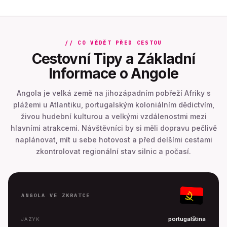
// CO VĚDĚT PŘED CESTOU
Cestovní Tipy a Základní
Informace o Angole
Angola je velká země na jihozápadním pobřeží Afriky s
plážemi u Atlantiku, portugalským koloniálním dědictvím,
živou hudební kulturou a velkými vzdálenostmi mezi
hlavními atrakcemi. Návštěvníci by si měli dopravu pečlivě
naplánovat, mít u sebe hotovost a před delšími cestami
zkontrolovat regionální stav silnic a počasí.
ANGOLA VE ZKRATCE
portugalština
JAZYK