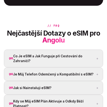
// FAQ
Nejčastější Dotazy o eSIM pro
Angolu
Co Je eSIM a Jak Funguje při Cestování do
+
Q01
Zahraničí?
+
Je Můj Telefon Odemčený a Kompatibilní s eSIM?
Q02
+
Jak si Nainstaluji eSIM?
Q03
Kdy se Můj eSIM Plán Aktivuje a Odkdy Běží
+
Q04
Platnost?