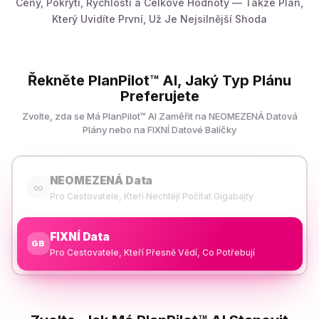
Ceny, Pokrytí, Rychlosti a Celkové Hodnoty — Takže Plán,
Který Uvidíte První, Už Je Nejsilnější Shoda
Řekněte PlanPilot™ AI, Jaký Typ Plánu
Preferujete
Zvolte, zda se Má PlanPilot™ AI Zaměřit na NEOMEZENÁ Datová
Plány nebo na FIXNÍ Datové Balíčky
NEOMEZENÁ Data
∞
Pro Cestovatele, Kteří Nechtějí Počítat Gigabajty
FIXNÍ Data
GB
Pro Cestovatele, Kteří Přesně Vědí, Co Potřebují