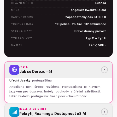
Luanda
HLAVNÍ MĚSTO
angolská kwanza (AOA)
MĚNA
západoafrický čas (UTC+1)
ČASOVÉ PÁSMO
113 police · 115 fire · 112 ambulance
TÍSŇOVÁ LINKA
Pravostranný provoz
STRANA JÍZDY
Typ C a Typ F
TYP ZÁSUVKY
220V, 50Hz
NAPĚTÍ
JAZYK
▾
Jak se Dorozumět
Úřední Jazyky
:
portugalština
Angličtina není široce rozšířená. Portugalština je hlavním
jazykem pro dopravu, hotely, obchody a úřední záležitosti,
takže základní portugalské fráze jsou velmi užitečné.
MOBIL A INTERNET
▾
Pokrytí, Roaming a Dostupnost eSIM