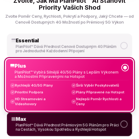
Zvolte, Jak Má PlanPilot™ AI Stanovit
Priority Vašich Shod
Zvolte Poměr Ceny, Rychlosti, Pokrytí a Podpory, Jaký Chcete — od
Cenově Dostupných 4G Možností po Prémiový 5G Výkon
Essential
PlanPilot™ Dává Přednost Cenově Dostupným 4G Plánům
pro Jednoduché Každodenní Připojení
Plus
PlanPilot™ Vybírá Silnější 4G/5G Plány s Lepším Výkonem
a Možnostmi Připravenými na Hotspot
Rychlejší 4G/5G Plány
Širší Výběr Poskytovatelů
✓
✓
Prioritní Podpora
Plány Připravené na Hotspot
✓
✓
HD Streamování a
Nejlepší Poměr Rychlosti a
✓
✓
Videohovory
Ceny
Max
PlanPilot™ Dává Přednost Prémiovým 5G Plánům pro Práci
na Cestách, Vysokou Spotřebu a Rychlejší Hotspot