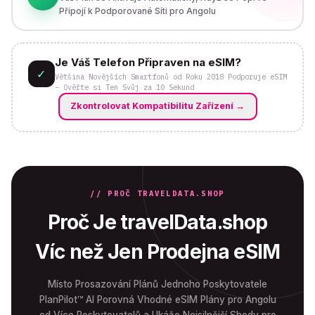
Připojí k Podporované Síti pro Angolu
Je Váš Telefon Připraven na eSIM?
✓
Většina Novějších Smartfonů od Roku 2018 Podporuje eSIM
– Ověřte si Ten Svůj za 10 Sekund
Zkontrolovat Kompatibilitu Zařízení
→
// PROČ TRAVELDATA.SHOP
Proč Je travelData.shop
Víc než Jen Prodejna eSIM
Místo Prosazování Plánů Jednoho Poskytovatele
PlanPilot™ AI Porovná Vhodné eSIM Plány pro Angolu