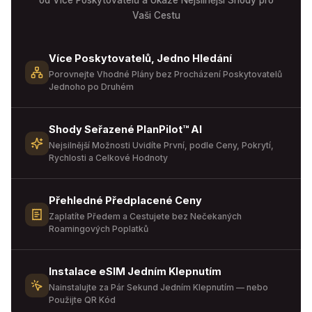
od Více Poskytovatelů a Ukáže Nejsilnější Shody pro
Vaši Cestu
Více Poskytovatelů, Jedno Hledání
Porovnejte Vhodné Plány bez Procházení Poskytovatelů
Jednoho po Druhém
Shody Seřazené PlanPilot™ AI
Nejsilnější Možnosti Uvidíte První, podle Ceny, Pokrytí,
Rychlosti a Celkové Hodnoty
Přehledné Předplacené Ceny
Zaplatíte Předem a Cestujete bez Nečekaných
Roamingových Poplatků
Instalace eSIM Jedním Klepnutím
Nainstalujte za Pár Sekund Jedním Klepnutím — nebo
Použijte QR Kód