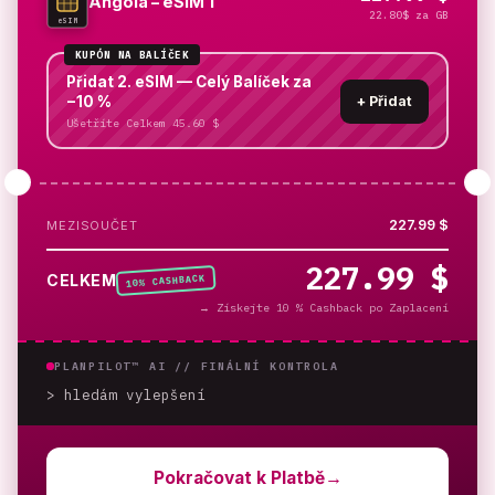
Angola – eSIM 1
22.80$ za GB
eSIM
KUPÓN NA BALÍČEK
Přidat 2. eSIM — Celý Balíček za
−10 %
+
Přidat
Ušetříte Celkem 45.60 $
227.99 $
MEZISOUČET
227.99 $
% CASHBACK
CELKEM
10
→
Získejte 10 % Cashback po Zaplacení
PLANPILOT™ AI //
FINÁLNÍ KONTROLA
> hledám vylepšení
_
Pokračovat k Platbě
→