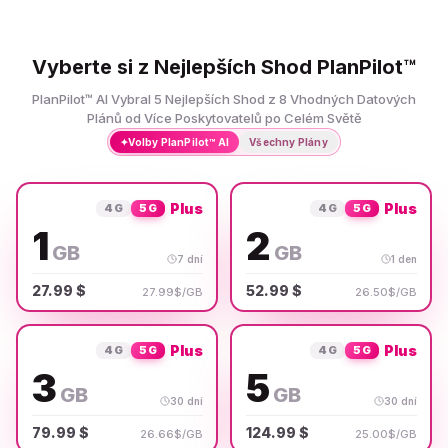
Vyberte si z Nejlepších Shod PlanPilot™
PlanPilot™ AI Vybral 5 Nejlepších Shod z 8 Vhodných Datových
Plánů od Více Poskytovatelů po Celém Světě
✦
Volby PlanPilot™ AI
Všechny Plány
Plus
Plus
4G
5G
4G
5G
1
2
GB
GB
7 dní
1 den
27.99 $
52.99 $
27.99$/GB
26.50$/GB
Plus
Plus
4G
5G
4G
5G
3
5
GB
GB
30 dní
30 dní
79.99 $
124.99 $
26.66$/GB
25.00$/GB