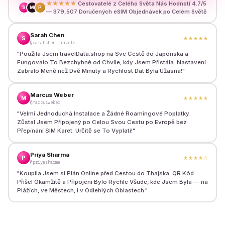
★★★★★
Cestovatelé z Celého Světa Nás Hodnotí 4.7/5
S
M
P
— 379,507 Doručených eSIM Objednávek po Celém Světě
Sarah Chen
S
★★★★★
@sarahchen_travels
"
Použila Jsem travelData.shop na Své Cestě do Japonska a
Fungovalo To Bezchybně od Chvíle, kdy Jsem Přistála. Nastavení
Zabralo Méně než Dvě Minuty a Rychlost Dat Byla Úžasná!
"
Marcus Weber
M
★★★★★
@marcusweber
"
Velmi Jednoduchá Instalace a Žádné Roamingové Poplatky.
Zůstal Jsem Připojený po Celou Svou Cestu po Evropě bez
Přepínání SIM Karet. Určitě se To Vyplatí!
"
Priya Sharma
P
★★★★
☆
@priyasharma
"
Koupila Jsem si Plán Online před Cestou do Thajska. QR Kód
Přišel Okamžitě a Připojení Bylo Rychlé Všude, kde Jsem Byla — na
Plážích, ve Městech, i v Odlehlých Oblastech.
"