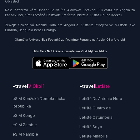
Oblastech.
Naše Platforma vám Usnadňuje Najít a Aktivovat Správnou 5G eSIM pro Angola za
Pár Sekund, čímž Pomáhá Cestovatelům Šetřit Peníze a Zůstat Online Kdekoli.
Získejte Spolehlivá Mobilní Data pro Angolu a Zůstaňte Připojeni ve Městech jako
Luanda, Benguela nebo Lubango.
Okamžitá Aktivace
•
Bez Poplatků za Roaming
•
Funguje na Apple iOS a Android
Stáhněte si Naši Aplikaci a Spravujte své eSIM Kdykoli a Kdekoli.
+travel
V Okolí
+travel
Letiště
eSIM Konžská Demokratická
Letiště Dr. Antonio Neto
Republika
Letiště Quatro de
eSIM Kongo
Letiště Catumbela
eSIM Zambie
Letiště Soyo
eSIM Namibie
Letiště Mirabilis