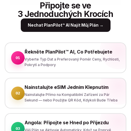
Připojte se ve
3 Jednoduchých Krocích
Nechat PlanPilot™ AI Najít Můj Plán
→
Řekněte PlanPilot™ AI, Co Potřebujete
01
Vyberte Typ Dat a Preferovaný Poměr Ceny, Rychlosti,
Pokrytí a Podpory
Nainstalujte eSIM Jedním Klepnutím
02
Nainstalujte Přímo na Kompatibilní Zařízení za Pár
Sekund — nebo Použijte QR Kód, Kdykoli Bude Třeba
Angola: Připojte se Hned po Příjezdu
03
Váš Plán se Aktivuje Automaticky, Když se Poprvé