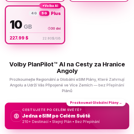
✦
Volba AI
Plus
4G
5G
10
GB
30 dní
227.99 $
22.80$/GB
Volby PlanPilot™ AI na Cesty za Hranice
Angoly
Prozkoumejte Regionální a Globální eSIM Plány, Které Zahrnují
Angolu a Udrží Vás Připojené ve Více Zemích — bez Přepínání
Plánů
Prozkoumat Globální Plány
→
CESTUJETE PO CELÉM SVĚTĚ?
Jedna eSIM po Celém Světě
210+ Destinací • Stejný Plán • Bez Přepínání