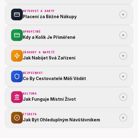
HOTOVOST A KARTY
▾
Placení za Běžné Nákupy
SPROPITNÉ
▾
Kdy a Kolik Je Přiměřené
ZÁSUVKY A NAPĚTÍ
▾
Jak Nabíjet Svá Zařízení
BEZPEČNOST
▾
Co By Cestovatelé Měli Vědět
KULTURA
▾
Jak Funguje Místní Život
ETIKETA
▾
Jak Být Ohleduplným Návštěvníkem