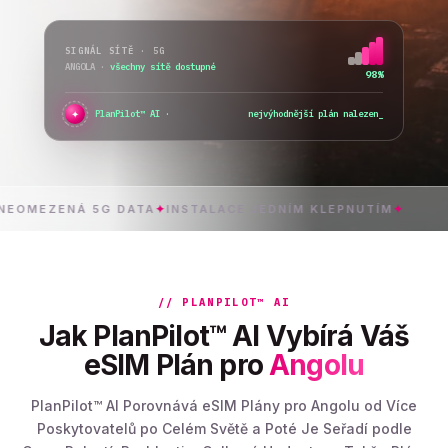
SIGNÁL SÍTĚ · 5G
ANGOLA
·
přepínám síť...
76%
✦
PlanPilot™ AI ·
ověřuji okamžitou aktivaci
ZENÁ 5G DATA
✦
INSTALACE JEDNÍM KLEPNUTÍM
✦
ANGO
// PLANPILOT™ AI
Jak PlanPilot™ AI Vybírá Váš
eSIM Plán pro
Angolu
PlanPilot™ AI Porovnává eSIM Plány pro Angolu od Více
Poskytovatelů po Celém Světě a Poté Je Seřadí podle