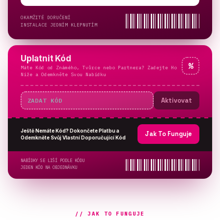
OKAMŽITÉ DORUČENÍ
INSTALACE JEDNÍM KLEPNUTÍM
Uplatnit Kód
%
Máte Kód od Známého, Tvůrce nebo Partnera? Zadejte Ho
Níže a Odemkněte Svou Nabídku
Aktivovat
Ještě Nemáte Kód? Dokončete Platbu a
Jak To Funguje
Odemkněte Svůj Vlastní Doporučující Kód
NABÍDKY SE LIŠÍ PODLE KÓDU
JEDEN KÓD NA OBJEDNÁVKU
// JAK TO FUNGUJE