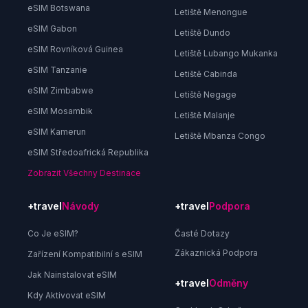
eSIM Botswana
Letiště Menongue
eSIM Gabon
Letiště Dundo
eSIM Rovníková Guinea
Letiště Lubango Mukanka
eSIM Tanzanie
Letiště Cabinda
eSIM Zimbabwe
Letiště Negage
eSIM Mosambik
Letiště Malanje
eSIM Kamerun
Letiště Mbanza Congo
eSIM Středoafrická Republika
Zobrazit Všechny Destinace
+travel
Návody
+travel
Podpora
Co Je eSIM?
Časté Dotazy
Zákaznická Podpora
Zařízení Kompatibilní s eSIM
Jak Nainstalovat eSIM
+travel
Odměny
Kdy Aktivovat eSIM