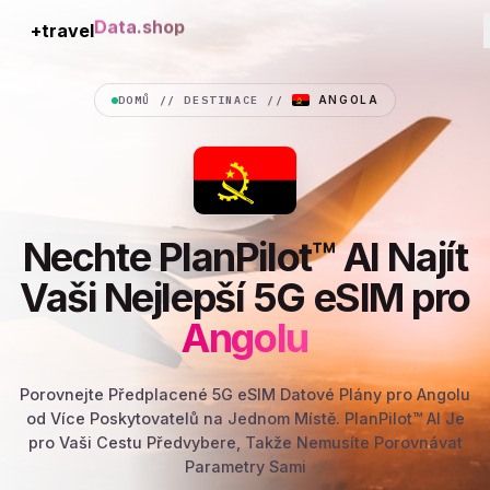
+travel
Connection
DOMŮ
//
DESTINACE
//
ANGOLA
Nechte PlanPilot™ AI Najít
Vaši Nejlepší 5G eSIM pro
Angolu
Porovnejte Předplacené 5G eSIM Datové Plány pro Angolu
od Více Poskytovatelů na Jednom Místě. PlanPilot™ AI Je
pro Vaši Cestu Předvybere, Takže Nemusíte Porovnávat
Parametry Sami