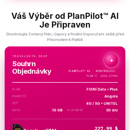
Váš Výběr od PlanPilot™ AI
Je Připraven
Zkontrolujte Zvolený Plán, Úspory a Finální Doporučení Ještě před
Přechodem k Platbě
TRAVELDATA.SHOP
✦
Souhrn
Objednávky
PLANPILOT™
AI ·
PLÁN Č. 2026-57901
FIXNÍ Data • Plus
PLÁN
Angola
POKRYTÍ
4G / 5G • UNITEL
SÍŤ
10 GB
30 dní
DATA
PLATNOST
227.99 $