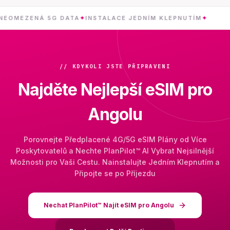
ZENÁ 5G DATA
✦
INSTALACE JEDNÍM KLEPNUTÍM
✦
ANGO
// KDYKOLI JSTE PŘIPRAVENI
Najděte Nejlepší eSIM pro
Angolu
Porovnejte Předplacené 4G/5G eSIM Plány od Více
Poskytovatelů a Nechte PlanPilot™ AI Vybrat Nejsilnější
Možnosti pro Vaši Cestu. Nainstalujte Jedním Klepnutím a
Připojte se po Příjezdu
Nechat PlanPilot™ Najít eSIM pro Angolu