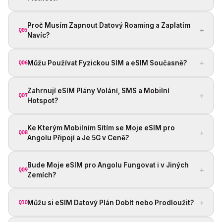
Proč Musím Zapnout Datový Roaming a Zaplatím
+
Q05
Navíc?
+
Můžu Používat Fyzickou SIM a eSIM Současně?
Q06
Zahrnují eSIM Plány Volání, SMS a Mobilní
+
Q07
Hotspot?
Ke Kterým Mobilním Sítím se Moje eSIM pro
+
Q08
Angolu Připojí a Je 5G v Ceně?
Bude Moje eSIM pro Angolu Fungovat i v Jiných
+
Q09
Zemích?
+
Můžu si eSIM Datový Plán Dobít nebo Prodloužit?
Q10