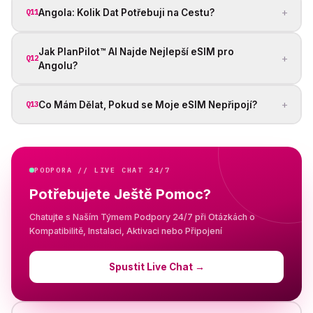
+
Angola: Kolik Dat Potřebuji na Cestu?
Q11
Jak PlanPilot™ AI Najde Nejlepší eSIM pro
+
Q12
Angolu?
+
Co Mám Dělat, Pokud se Moje eSIM Nepřipojí?
Q13
PODPORA // LIVE CHAT 24/7
Potřebujete Ještě Pomoc?
Chatujte s Naším Týmem Podpory 24/7 při Otázkách o
Kompatibilitě, Instalaci, Aktivaci nebo Připojení
Spustit Live Chat
→