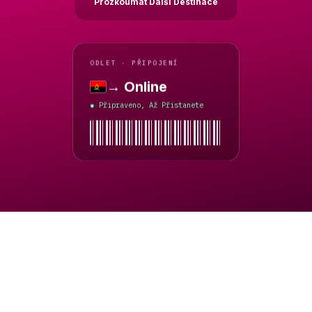
Prozkoumat Další Destinace
ODLET · PŘIPOJENÍ
→ Online
Angola
Připraveno, Až Přistanete
●