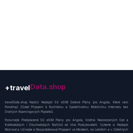
+travel
Connection
travelData.shop Nabízí Nejlepší 5G eSIM Datové Plány pro Angola, Které vám
Pomáhají Zůstat Připojeni k Rychlému a Spolehlivému Mobilnímu Internetu bez
Drahých Roamingových Poplatků.
Porovnejte Předplacené 5G eSIM Plány pro Angola, Včetně Neomezených Dat a
Krátkodobých i Dlouhodobých Balíčků od Více Poskytovatelů. Vyberte si Nejlepší
Možnost a Užívejte si Bezproblémové Připojení ve Městech, na Letištích a v Odlehlých