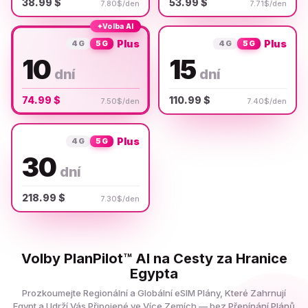
38.99 $
53.99 $
7.80$/den
7.71$/den
✦
Volba AI
Plus
Plus
4G
5G
4G
5G
10
15
dní
dní
74.99 $
110.99 $
7.50$/den
7.40$/den
Plus
4G
5G
30
dní
218.99 $
7.30$/den
Volby PlanPilot™ AI na Cesty za Hranice
Egypta
Prozkoumejte Regionální a Globální eSIM Plány, Které Zahrnují
Egypt a Udrží Vás Připojené ve Více Zemích — bez Přepínání Plánů