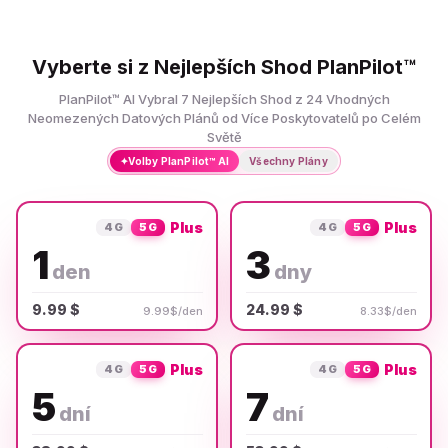
Vyberte si z Nejlepších Shod PlanPilot™
PlanPilot™ AI Vybral 7 Nejlepších Shod z 24 Vhodných
Neomezených Datových Plánů od Více Poskytovatelů po Celém
Světě
✦
Volby PlanPilot™ AI
Všechny Plány
Plus
Plus
4G
5G
4G
5G
1
3
den
dny
9.99 $
24.99 $
9.99$/den
8.33$/den
Plus
Plus
4G
5G
4G
5G
5
7
dní
dní