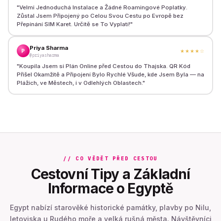
"
Velmi Jednoduchá Instalace a Žádné Roamingové Poplatky.
Zůstal Jsem Připojený po Celou Svou Cestu po Evropě bez
Přepínání SIM Karet. Určitě se To Vyplatí!
"
Priya Sharma
P
★★★★
☆
@priyasharma
"
Koupila Jsem si Plán Online před Cestou do Thajska. QR Kód
Přišel Okamžitě a Připojení Bylo Rychlé Všude, kde Jsem Byla — na
Plážích, ve Městech, i v Odlehlých Oblastech.
"
// CO VĚDĚT PŘED CESTOU
Cestovní Tipy a Základní
Informace o Egyptě
Egypt nabízí starověké historické památky, plavby po Nilu,
letoviska u Rudého moře a velká rušná města. Návštěvníci