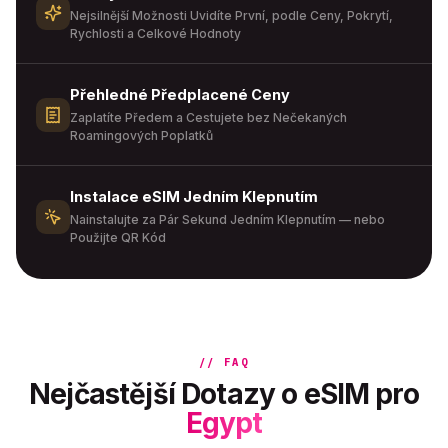
Nejsilnější Možnosti Uvidíte První, podle Ceny, Pokrytí,
Rychlosti a Celkové Hodnoty
Přehledné Předplacené Ceny
Zaplatíte Předem a Cestujete bez Nečekaných
Roamingových Poplatků
Instalace eSIM Jedním Klepnutím
Nainstalujte za Pár Sekund Jedním Klepnutím — nebo
Použijte QR Kód
// FAQ
Nejčastější Dotazy o eSIM pro
Egypt