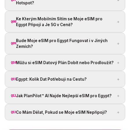
Hotspot?
Ke Kterým Mobilním Sítím se Moje eSIM pro
+
Q08
Egypt Připojí a Je 5G v Ceně?
Bude Moje eSIM pro Egypt Fungovat i v Jiných
+
Q09
Zemích?
+
Můžu si eSIM Datový Plán Dobít nebo Prodloužit?
Q10
+
Egypt: Kolik Dat Potřebuji na Cestu?
Q11
+
Jak PlanPilot™ AI Najde Nejlepší eSIM pro Egypt?
Q12
+
Co Mám Dělat, Pokud se Moje eSIM Nepřipojí?
Q13