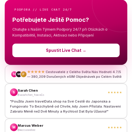
PODPORA // LIVE CHAT 24/7
Potřebujete Ještě Pomoc?
Chatujte s Naším Týmem Podpory 24/7 při Otázkách o
Kompatibilitě, Instalaci, Aktivaci nebo Připojení
Spustit Live Chat
→
★★★★★
Cestovatelé z Celého Světa Nás Hodnotí 4.7/5
S
M
P
— 380,209 Doručených eSIM Objednávek po Celém Světě
Sarah Chen
S
★★★★★
@sarahchen_travels
"
Použila Jsem travelData.shop na Své Cestě do Japonska a
Fungovalo To Bezchybně od Chvíle, kdy Jsem Přistála. Nastavení
Zabralo Méně než Dvě Minuty a Rychlost Dat Byla Úžasná!
"
Marcus Weber
M
★★★★★
@marcusweber