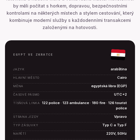
by měli počítat s horkem, dopravou, bezpečnostními
kontrolami na některých místech a stylem cestování, který
kombinuje moderní služby s každodenními transakcemi
založenými na hotovosti.
EGYPT VE ZKRATCE
arabština
JAZYK
Cairo
HLAVNÍ MĚSTO
egyptská libra (EGP)
MĚNA
UTC+2
ČASOVÉ PÁSMO
122 police · 123 ambulance · 180 fire · 126 tourist
TÍSŇOVÁ LINKA
police
Vpravo
STRANA JÍZDY
Typ C a Typ F
TYP ZÁSUVKY
220V, 50Hz
NAPĚTÍ