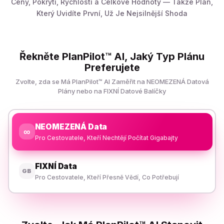
Ceny, Pokrytí, Rychlosti a Celkové Hodnoty — Takže Plán,
Který Uvidíte První, Už Je Nejsilnější Shoda
Řekněte PlanPilot™ AI, Jaký Typ Plánu
Preferujete
Zvolte, zda se Má PlanPilot™ AI Zaměřit na NEOMEZENÁ Datová
Plány nebo na FIXNÍ Datové Balíčky
NEOMEZENÁ Data
∞
Pro Cestovatele, Kteří Nechtějí Počítat Gigabajty
FIXNÍ Data
GB
Pro Cestovatele, Kteří Přesně Vědí, Co Potřebují