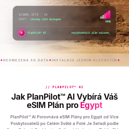
SIGNÁL SÍTĚ · 5G
EGYPT
·
všechny sítě dostupné
98%
✦
●
PlanPilot™ AI ·
ověřuji
_
MEZENÁ 5G DATA
✦
INSTALACE JEDNÍM KLEPNUTÍM
✦
EGY
// PLANPILOT™ AI
Jak PlanPilot™ AI Vybírá Váš
eSIM Plán pro
Egypt
PlanPilot™ AI Porovnává eSIM Plány pro Egypt od Více
Poskytovatelů po Celém Světě a Poté Je Seřadí podle