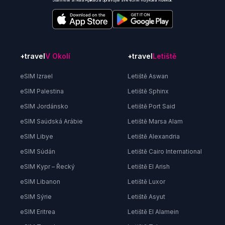
Stáhněte si Naši Aplikaci a Spravujte své eSIM Kdykoli a Kdekoli.
+travel
V Okolí
+travel
Letiště
eSIM Izrael
Letiště Aswan
eSIM Palestina
Letiště Sphinx
eSIM Jordánsko
Letiště Port Said
eSIM Saúdská Arábie
Letiště Marsa Alam
eSIM Libye
Letiště Alexandria
eSIM Súdán
Letiště Cairo International
eSIM Kypr – Řecký
Letiště El Arish
eSIM Libanon
Letiště Luxor
eSIM Sýrie
Letiště Asyut
eSIM Eritrea
Letiště El Alamein