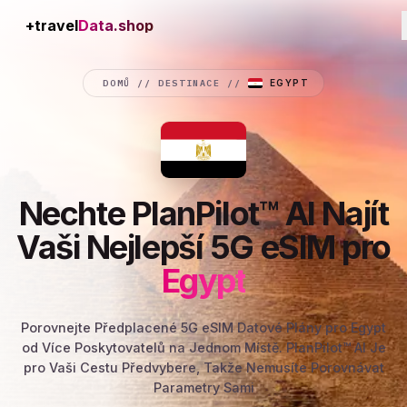
+travel
Connection
DOMŮ
//
DESTINACE
//
EGYPT
Nechte PlanPilot™ AI Najít
Vaši Nejlepší 5G eSIM pro
Egypt
Porovnejte Předplacené 5G eSIM Datové Plány pro Egypt
od Více Poskytovatelů na Jednom Místě. PlanPilot™ AI Je
pro Vaši Cestu Předvybere, Takže Nemusíte Porovnávat
Parametry Sami