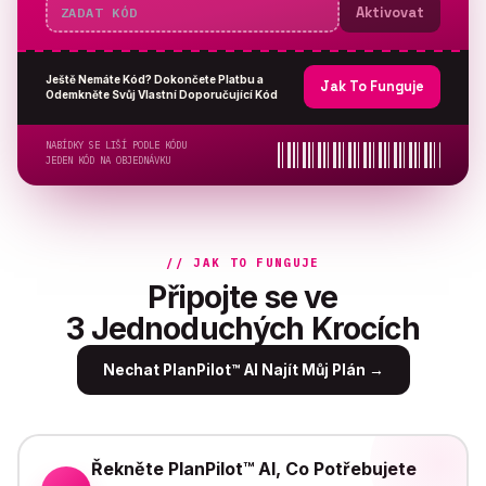
Aktivovat
Ještě Nemáte Kód? Dokončete Platbu a
Jak To Funguje
Odemkněte Svůj Vlastní Doporučující Kód
NABÍDKY SE LIŠÍ PODLE KÓDU
JEDEN KÓD NA OBJEDNÁVKU
// JAK TO FUNGUJE
Připojte se ve
3 Jednoduchých Krocích
Nechat PlanPilot™ AI Najít Můj Plán
→
Řekněte PlanPilot™ AI, Co Potřebujete