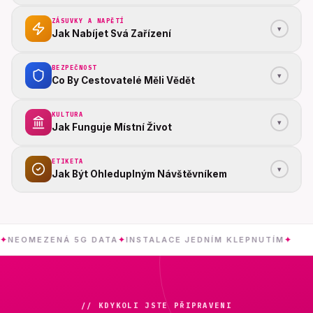
ZÁSUVKY A NAPĚTÍ
▾
Jak Nabíjet Svá Zařízení
BEZPEČNOST
▾
Co By Cestovatelé Měli Vědět
KULTURA
▾
Jak Funguje Místní Život
ETIKETA
▾
Jak Být Ohleduplným Návštěvníkem
MEZENÁ 5G DATA
✦
INSTALACE JEDNÍM KLEPNUTÍM
✦
EGY
// KDYKOLI JSTE PŘIPRAVENI