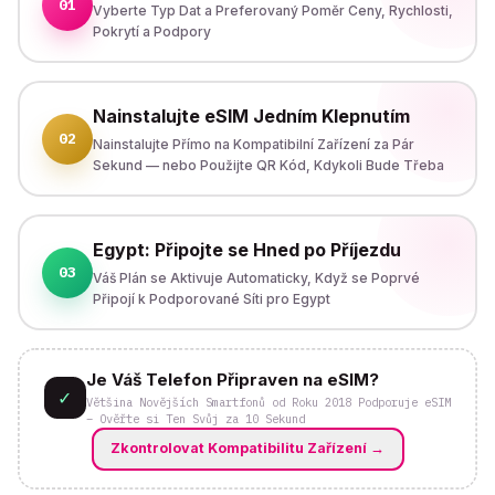
01
Vyberte Typ Dat a Preferovaný Poměr Ceny, Rychlosti,
Pokrytí a Podpory
Nainstalujte eSIM Jedním Klepnutím
02
Nainstalujte Přímo na Kompatibilní Zařízení za Pár
Sekund — nebo Použijte QR Kód, Kdykoli Bude Třeba
Egypt: Připojte se Hned po Příjezdu
03
Váš Plán se Aktivuje Automaticky, Když se Poprvé
Připojí k Podporované Síti pro Egypt
Je Váš Telefon Připraven na eSIM?
✓
Většina Novějších Smartfonů od Roku 2018 Podporuje eSIM
– Ověřte si Ten Svůj za 10 Sekund
Zkontrolovat Kompatibilitu Zařízení
→