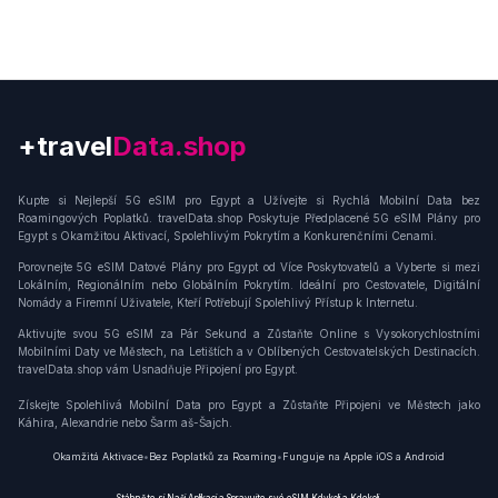
+travel
Connection
Kupte si Nejlepší 5G eSIM pro Egypt a Užívejte si Rychlá Mobilní Data bez
Roamingových Poplatků. travelData.shop Poskytuje Předplacené 5G eSIM Plány pro
Egypt s Okamžitou Aktivací, Spolehlivým Pokrytím a Konkurenčními Cenami.
Porovnejte 5G eSIM Datové Plány pro Egypt od Více Poskytovatelů a Vyberte si mezi
Lokálním, Regionálním nebo Globálním Pokrytím. Ideální pro Cestovatele, Digitální
Nomády a Firemní Uživatele, Kteří Potřebují Spolehlivý Přístup k Internetu.
Aktivujte svou 5G eSIM za Pár Sekund a Zůstaňte Online s Vysokorychlostními
Mobilními Daty ve Městech, na Letištích a v Oblíbených Cestovatelských Destinacích.
travelData.shop vám Usnadňuje Připojení pro Egypt.
Získejte Spolehlivá Mobilní Data pro Egypt a Zůstaňte Připojeni ve Městech jako
Káhira, Alexandrie nebo Šarm aš-Šajch.
Okamžitá Aktivace
•
Bez Poplatků za Roaming
•
Funguje na Apple iOS a Android