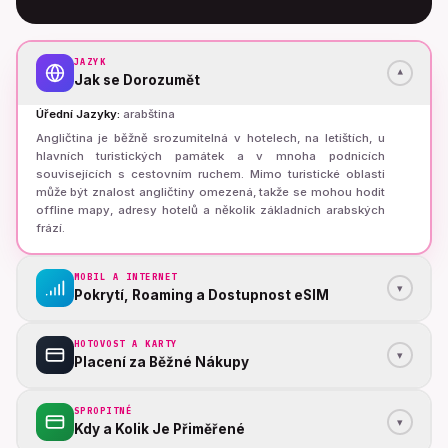
JAZYK
▾
Jak se Dorozumět
Úřední Jazyky
:
arabština
Angličtina je běžně srozumitelná v hotelech, na letištích, u
hlavních turistických památek a v mnoha podnicích
souvisejících s cestovním ruchem. Mimo turistické oblasti
může být znalost angličtiny omezená, takže se mohou hodit
offline mapy, adresy hotelů a několik základních arabských
frází.
MOBIL A INTERNET
▾
Pokrytí, Roaming a Dostupnost eSIM
HOTOVOST A KARTY
▾
Placení za Běžné Nákupy
SPROPITNÉ
▾
Kdy a Kolik Je Přiměřené