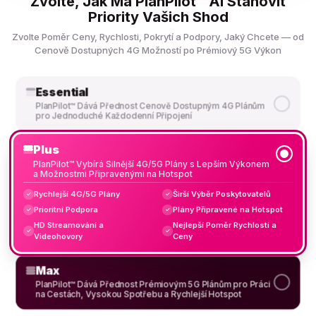
Zvolte, Jak Má PlanPilot™ AI Stanovit
Priority Vašich Shod
Zvolte Poměr Ceny, Rychlosti, Pokrytí a Podpory, Jaký Chcete — od
Cenově Dostupných 4G Možností po Prémiový 5G Výkon
Essential
PlanPilot™ Dává Přednost Cenově Dostupným 4G Plánům
pro Jednoduché Každodenní Připojení
Plus
PlanPilot™ Vybírá Silnější 4G/5G Plány s Lepším Výkonem
a Možnostmi Připravenými na Hotspot
Rychlejší 4G/5G Plány
Širší Výběr Poskytovatelů
✓
✓
Prioritní Podpora
Plány Připravené na Hotspot
✓
✓
HD Streamování a
Nejlepší Poměr Rychlosti a
✓
✓
Videohovory
Ceny
Max
PlanPilot™ Dává Přednost Prémiovým 5G Plánům pro Práci
na Cestách, Vysokou Spotřebu a Rychlejší Hotspot