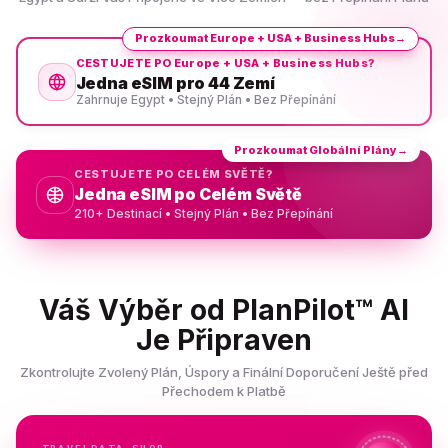
Prozkoumat Europe + USA + Business Hubs
→
CESTUJETE PO Europe + USA + Business Hubs?
Jedna eSIM pro 44 Zemí
Zahrnuje Egypt • Stejný Plán • Bez Přepínání
Prozkoumat Globální Plány
→
CESTUJETE PO CELÉM SVĚTĚ?
Jedna eSIM po Celém Světě
210+ Destinací • Stejný Plán • Bez Přepínání
Váš Výběr od PlanPilot™ AI
Je Připraven
Zkontrolujte Zvolený Plán, Úspory a Finální Doporučení Ještě před
Přechodem k Platbě