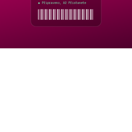
Egypt
Připraveno, Až Přistanete
●