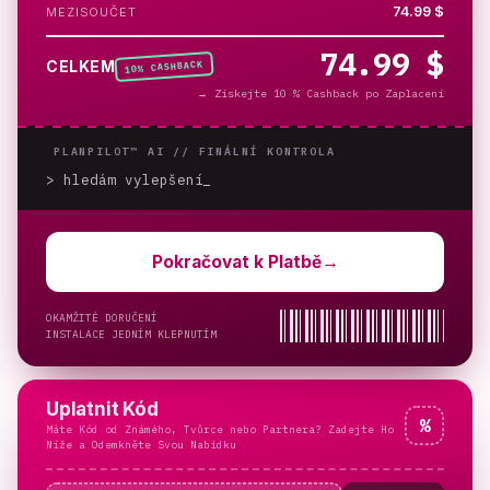
74.99 $
MEZISOUČET
74.99 $
% CASHBACK
CELKEM
10
→
Získejte 10 % Cashback po Zaplacení
PLANPILOT™ AI //
FINÁLNÍ KONTROLA
> hledám vylepšení
Pokračovat k Platbě
→
OKAMŽITÉ DORUČENÍ
INSTALACE JEDNÍM KLEPNUTÍM
Uplatnit Kód
%
Máte Kód od Známého, Tvůrce nebo Partnera? Zadejte Ho
Níže a Odemkněte Svou Nabídku