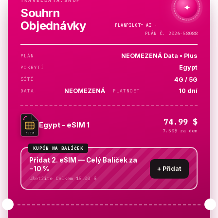
TRAVELDATA.SHOP
✦
Souhrn
Objednávky
PLANPILOT™
AI ·
KONTROLUJI…
PLÁN Č. 2026-58088
NEOMEZENÁ Data • Plus
PLÁN
Egypt
POKRYTÍ
4G / 5G
SÍTÍ
NEOMEZENÁ
10 dní
DATA
PLATNOST
74.99 $
Egypt – eSIM 1
7.50$ za den
eSIM
KUPÓN NA BALÍČEK
Přidat 2. eSIM — Celý Balíček za
−10 %
+
Přidat
Ušetříte Celkem 15.00 $