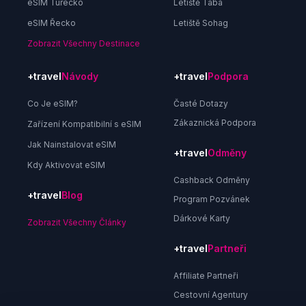
eSIM Turecko
Letiště Taba
eSIM Řecko
Letiště Sohag
Zobrazit Všechny Destinace
+travel
Návody
+travel
Podpora
Co Je eSIM?
Časté Dotazy
Zákaznická Podpora
Zařízení Kompatibilní s eSIM
Jak Nainstalovat eSIM
+travel
Odměny
Kdy Aktivovat eSIM
Cashback Odměny
+travel
Blog
Program Pozvánek
Dárkové Karty
Zobrazit Všechny Články
+travel
Partneři
Affiliate Partneři
Cestovní Agentury