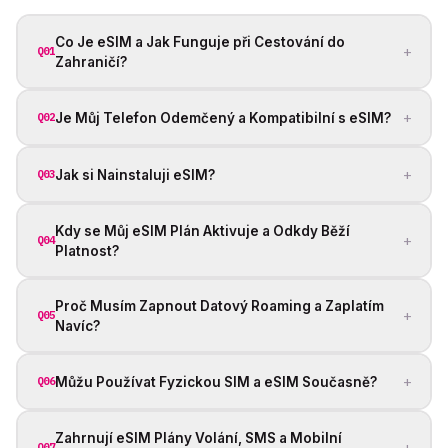
Co Je eSIM a Jak Funguje při Cestování do
+
Q01
Zahraničí?
+
Je Můj Telefon Odemčený a Kompatibilní s eSIM?
Q02
+
Jak si Nainstaluji eSIM?
Q03
Kdy se Můj eSIM Plán Aktivuje a Odkdy Běží
+
Q04
Platnost?
Proč Musím Zapnout Datový Roaming a Zaplatím
+
Q05
Navíc?
+
Můžu Používat Fyzickou SIM a eSIM Současně?
Q06
Zahrnují eSIM Plány Volání, SMS a Mobilní
+
Q07