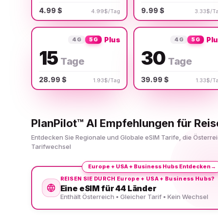
4.99 $
9.99 $
4.99$/Tag
3.33$/T
Plus
Pl
4G
5G
4G
5G
15
30
Tage
Tage
28.99 $
39.99 $
1.93$/Tag
1.33$/T
PlanPilot™ AI Empfehlungen für Reis
Entdecken Sie Regionale und Globale eSIM Tarife, die Österr
Tarifwechsel
Europe + USA + Business Hubs Entdecken
→
REISEN SIE DURCH Europe + USA + Business Hubs?
Eine eSIM für 44 Länder
Enthält Österreich • Gleicher Tarif • Kein Wechsel