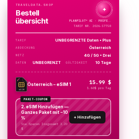
TRAVELDATA.SHOP
✦
Bestell
übersicht
PLANPILOT™
AI ·
PRÜFE…
TARIF NR. 2026-57758
UNBEGRENZTE Daten • Plus
TARIF
Österreich
ABDECKUNG
4G / 5G • Drei
NETZ
UNBEGRENZT
10 Tage
DATEN
GÜLTIGKEIT
15.99 $
Österreich – eSIM 1
1.60$ pro Tag
eSIM
PAKET-COUPON
2. eSIM Hinzufügen —
Ganzes Paket mit −10
+
Hinzufügen
%
Sie Sparen Insgesamt 3.20
$