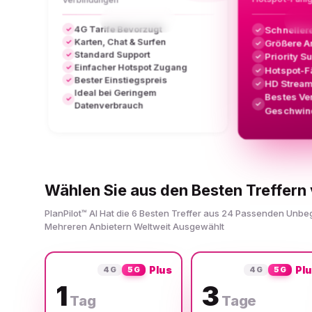
4G Tarife Bevorzugt
Schneller
✓
✓
Karten, Chat & Surfen
Größere A
✓
✓
Standard Support
✓
Priority S
✓
Einfacher Hotspot Zugang
✓
Hotspot-F
✓
Bester Einstiegspreis
✓
HD Stream
✓
Ideal bei Geringem
Bestes Ve
✓
✓
Datenverbrauch
Geschwind
Wählen Sie aus den Besten Treffern 
PlanPilot™ AI Hat die 6 Besten Treffer aus 24 Passenden Unb
Mehreren Anbietern Weltweit Ausgewählt
Plus
Pl
4G
5G
4G
5G
1
3
Tag
Tage