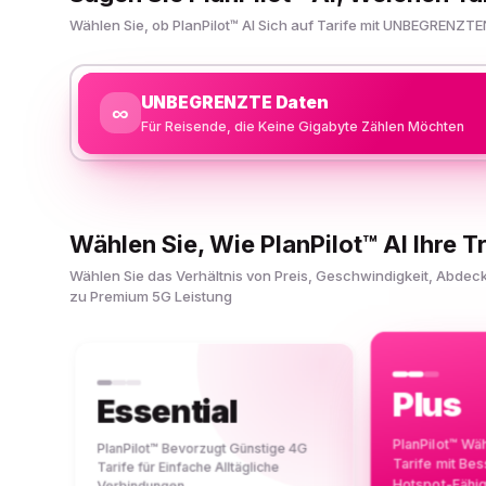
Wählen Sie, ob PlanPilot™ AI Sich auf Tarife mit UNBEGRENZTE
UNBEGRENZTE Daten
∞
Für Reisende, die Keine Gigabyte Zählen Möchten
Wählen Sie, Wie PlanPilot™ AI Ihre Tr
Wählen Sie das Verhältnis von Preis, Geschwindigkeit, Abde
zu Premium 5G Leistung
Plus
Essential
PlanPilot™ Wä
PlanPilot™ Bevorzugt Günstige 4G
Tarife mit Be
Tarife für Einfache Alltägliche
Hotspot-Fähi
Verbindungen