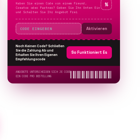
Haben Sie einen Code von einem Freund,
%
Creator oder Partner? Geben Sie Ihn Unten Ein
und Schalten Sie Ihr Angebot Frei
Aktivieren
Noch Keinen Code? Schließen
Sie die Zahlung Ab und
So Funktioniert Es
Erhalten Sie Ihren Eigenen
Empfehlungscode
ANGEBOTE UNTERSCHEIDEN SICH JE CODE
EIN CODE PRO BESTELLUNG