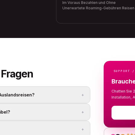
Im Voraus Bezahlen und Ohne
Unerwartete Roaming-Gebühren Reisen
 Fragen
SUPPORT /
Brauche
Chatten Sie 
+
 Auslandsreisen?
Installation
+
ibel?
+
★★