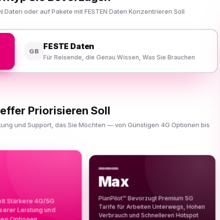
N Daten oder auf Pakete mit FESTEN Daten Konzentrieren Soll
FESTE Daten
GB
Für Reisende, die Genau Wissen, Was Sie Brauchen
effer Priorisieren Soll
ckung und Support, das Sie Möchten — von Günstigen 4G Optionen bis
Max
PlanPilot™ Bevorzugt Premium 5G
hlt Stärkere 4G/5G
Tarife für Arbeiten Unterwegs, Hohen
sserer Leistung und
Verbrauch und Schnelleren Hotspot
gen Optionen