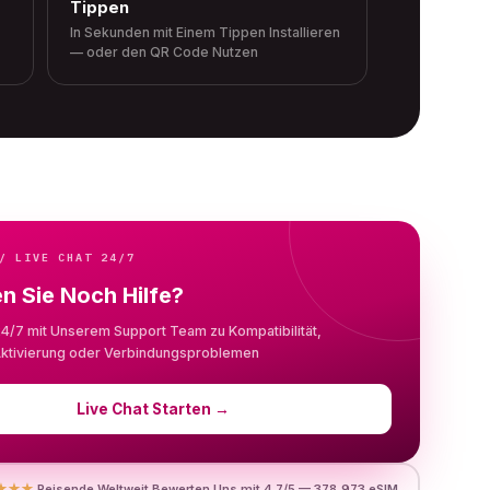
Tippen
In Sekunden mit Einem Tippen Installieren
— oder den QR Code Nutzen
/ LIVE CHAT 24/7
n Sie Noch Hilfe?
24/7 mit Unserem Support Team zu Kompatibilität,
, Aktivierung oder Verbindungsproblemen
Live Chat Starten
→
★★★
Reisende Weltweit Bewerten Uns mit 4.7/5 — 378,973 eSIM