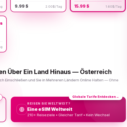
9.99 $
15.99 $
ag
2.00$/Tag
1.60$/Tag
us
ag
en Über Ein Land Hinaus — Österreich
eich Einschließen und Sie in Mehreren Ländern Online Halten — Ohne
Globale Tarife Entdecken
→
REISEN SIE WELTWEIT?
Eine eSIM Weltweit
210+ Reiseziele • Gleicher Tarif • Kein Wechsel