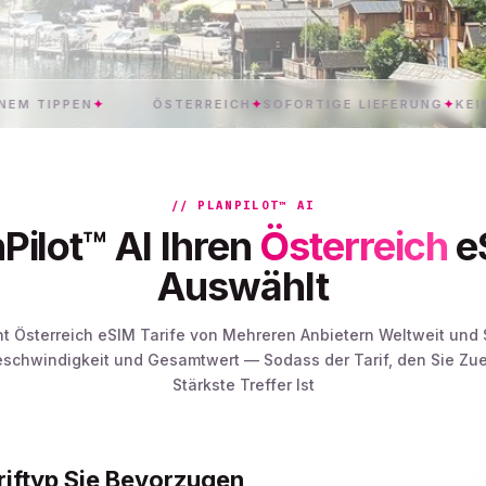
N
✦
ÖSTERREICH
✦
SOFORTIGE LIEFERUNG
✦
KEINE ROAMI
// PLANPILOT™ AI
Pilot™ AI Ihren
Österreich
eS
Auswählt
cht Österreich eSIM Tarife von Mehreren Anbietern Weltweit und 
eschwindigkeit und Gesamtwert — Sodass der Tarif, den Sie Zue
Stärkste Treffer Ist
riftyp Sie Bevorzugen