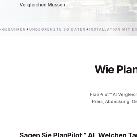
Vergleichen Müssen
N
✦
UNBEGRENZTE 5G DATEN
✦
INSTALLATION MIT EINEM TIPPE
Wie Plan
PlanPilot™ AI Verglei
Preis, Abdeckung, G
Sagen Sie PlanPilot™ AI, Welchen Ta