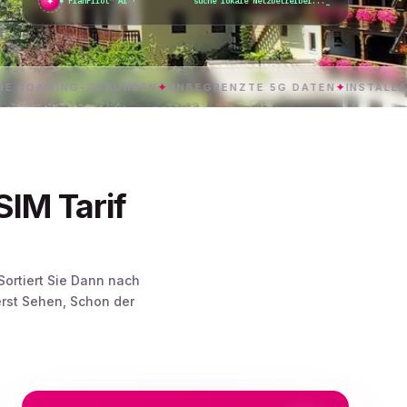
✦
●
PlanPilot™ AI ·
günstigster Tarif gefunden
NG-GEBÜHREN
✦
UNBEGRENZTE 5G DATEN
✦
INSTALLATION MIT 
IM Tarif
Sortiert Sie Dann nach
rst Sehen, Schon der