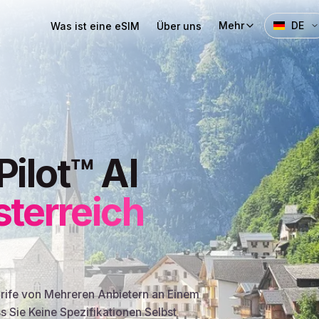
Mehr
DE
Was ist eine eSIM
Über uns
Pilot™ AI
terreich
arife von Mehreren Anbietern an Einem
ss Sie Keine Spezifikationen Selbst