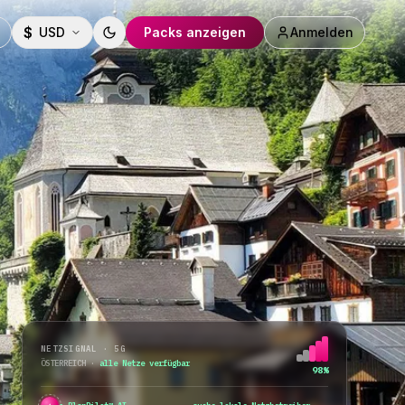
$
USD
Packs anzeigen
Anmelden
Toggle theme
NETZSIGNAL · 5G
ÖSTERREICH
·
alle Netze verfügbar
98%