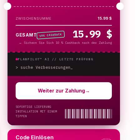
15.99 $
ZWISCHENSUMME
15.99 $
% CASHBACK
GESAMT
10
→
Sichern Sie Sich 10 % Cashback nach der Zahlung
PLANPILOT™ AI //
LETZTE PRÜFUNG
> suche Verbesserungen
Weiter zur Zahlung
→
SOFORTIGE LIEFERUNG
INSTALLATION MIT EINEM
TIPPEN
Code Einlösen