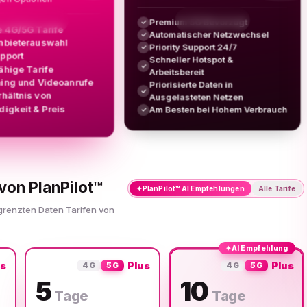
Premium 5G Bevorzugt
✓
e 4G/5G Tarife
Automatischer Netzwechsel
✓
nbieterauswahl
Priority Support 24/7
✓
upport
Schneller Hotspot &
✓
ähige Tarife
Arbeitsbereit
ing und Videoanrufe
Priorisierte Daten in
✓
rhältnis von
Ausgelasteten Netzen
igkeit & Preis
Am Besten bei Hohem Verbrauch
✓
von PlanPilot™
✦
PlanPilot™ AI Empfehlungen
Alle Tarife
egrenzten Daten Tarifen von
✦
AI Empfehlung
us
Plus
Plus
4G
5G
4G
5G
5
10
Tage
Tage