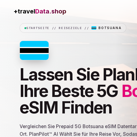
+travel
Connection
STARTSEITE
//
REISEZIELE
//
BOTSUANA
Lassen Sie Plan
Ihre Beste 5G
B
eSIM Finden
Vergleichen Sie Prepaid 5G Botsuana eSIM Datentar
Ort. PlanPilot™ AI Wählt Sie für Ihre Reise Vor, Soda