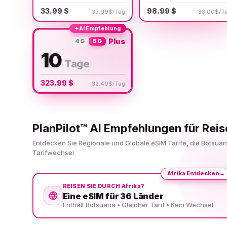
33.99 $
98.99 $
33.99$/Tag
33.00$/T
✦
AI Empfehlung
Plus
4G
5G
10
Tage
323.99 $
32.40$/Tag
PlanPilot™ AI Empfehlungen für Rei
Entdecken Sie Regionale und Globale eSIM Tarife, die Botsua
Tarifwechsel
Afrika Entdecken
→
REISEN SIE DURCH Afrika?
Eine eSIM für 36 Länder
Enthält Botsuana • Gleicher Tarif • Kein Wechsel