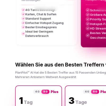
4G Tarife Bevorzugt
Schneller
✓
✓
Karten, Chat & Surfen
Größere A
✓
✓
Standard Support
✓
Priority S
✓
Einfacher Hotspot Zugang
✓
Hotspot-F
✓
Bester Einstiegspreis
✓
HD Stream
✓
Ideal bei Geringem
Bestes Ve
✓
✓
Datenverbrauch
Geschwind
Wählen Sie aus den Besten Treffern 
PlanPilot™ AI Hat die 5 Besten Treffer aus 15 Passenden Unbe
Mehreren Anbietern Weltweit Ausgewählt
Plus
Pl
4G
5G
4G
5G
1
3
Tag
Tage