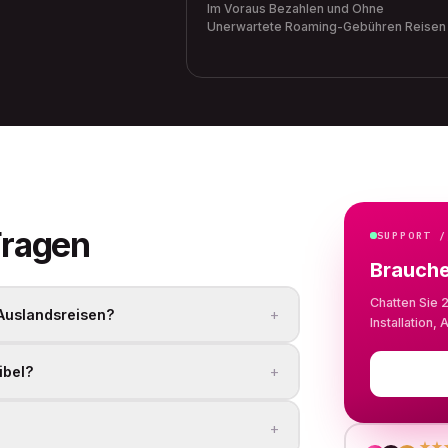
Im Voraus Bezahlen und Ohne
Unerwartete Roaming-Gebühren Reisen
ragen
SUPPORT /
Brauche
Chatten Sie 
+
 Auslandsreisen?
Installation
+
ibel?
+
★★