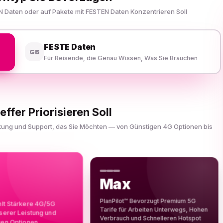
N Daten oder auf Pakete mit FESTEN Daten Konzentrieren Soll
FESTE Daten
GB
Für Reisende, die Genau Wissen, Was Sie Brauchen
effer Priorisieren Soll
ckung und Support, das Sie Möchten — von Günstigen 4G Optionen bis
Max
PlanPilot™ Bevorzugt Premium 5G
hlt Stärkere 4G/5G
Tarife für Arbeiten Unterwegs, Hohen
sserer Leistung und
Verbrauch und Schnelleren Hotspot
gen Optionen