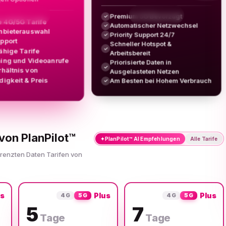
Premium 5G Bevorzugt
✓
e 4G/5G Tarife
Automatischer Netzwechsel
✓
nbieterauswahl
Priority Support 24/7
✓
upport
Schneller Hotspot &
✓
ähige Tarife
Arbeitsbereit
ing und Videoanrufe
Priorisierte Daten in
✓
rhältnis von
Ausgelasteten Netzen
igkeit & Preis
Am Besten bei Hohem Verbrauch
✓
von PlanPilot™
✦
PlanPilot™ AI Empfehlungen
Alle Tarife
grenzten Daten Tarifen von
us
Plus
Plus
4G
5G
4G
5G
5
7
Tage
Tage