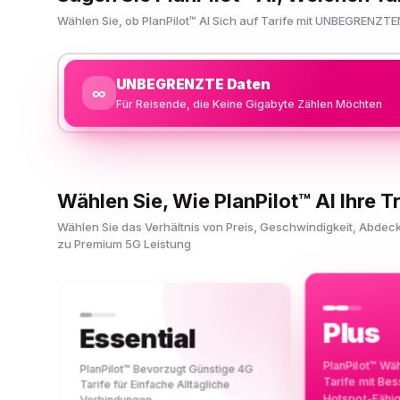
Wählen Sie, ob PlanPilot™ AI Sich auf Tarife mit UNBEGRENZTE
UNBEGRENZTE Daten
∞
Für Reisende, die Keine Gigabyte Zählen Möchten
Wählen Sie, Wie PlanPilot™ AI Ihre Tr
Wählen Sie das Verhältnis von Preis, Geschwindigkeit, Abde
zu Premium 5G Leistung
Plus
Essential
PlanPilot™ Wä
PlanPilot™ Bevorzugt Günstige 4G
Tarife mit Be
Tarife für Einfache Alltägliche
Hotspot-Fähi
Verbindungen