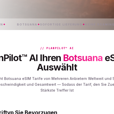
BOTSUANA
✦
SOFORTIGE LIEFERUNG
✦
KEINE ROAMING-GEBÜH
// PLANPILOT™ AI
nPilot™ AI Ihren
Botsuana
eS
Auswählt
icht Botsuana eSIM Tarife von Mehreren Anbietern Weltweit und S
eschwindigkeit und Gesamtwert — Sodass der Tarif, den Sie Zue
Stärkste Treffer Ist
riftyp Sie Bevorzugen