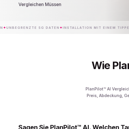
Vergleichen Müssen
GRENZTE 5G DATEN
✦
INSTALLATION MIT EINEM TIPPEN
✦
Wie Pla
PlanPilot™ AI Vergle
Preis, Abdeckung, G
Sagen Sie PlanPilot™ AI, Welchen Ta