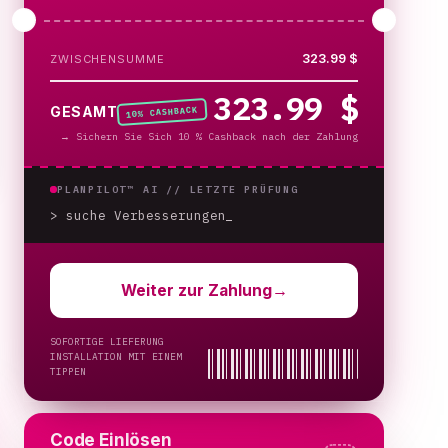
323.99 $
ZWISCHENSUMME
323.99 $
% CASHBACK
GESAMT
10
→
Sichern Sie Sich 10 % Cashback nach der Zahlung
PLANPILOT™ AI //
LETZTE PRÜFUNG
> suche Verbesserungen
_
Weiter zur Zahlung
→
SOFORTIGE LIEFERUNG
INSTALLATION MIT EINEM
TIPPEN
Code Einlösen