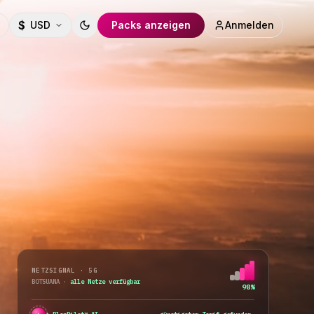
$
USD
Packs anzeigen
Anmelden
Toggle theme
NETZSIGNAL · 5G
BOTSUANA
·
alle Netze verfügbar
98%