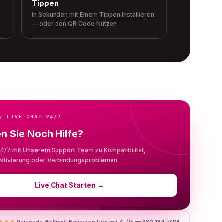
Tippen
In Sekunden mit Einem Tippen Installieren
— oder den QR Code Nutzen
/ LIVE CHAT 24/7
n Sie Noch Hilfe?
24/7 mit Unserem Support Team zu Kompatibilität,
, Aktivierung oder Verbindungsproblemen
Live Chat Starten
→
★★★
Reisende Weltweit Bewerten Uns mit 4.7/5 — 380,184 eSIM