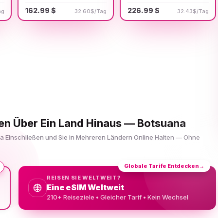
162.99 $
226.99 $
ag
32.60$/Tag
32.43$/Tag
sen Über Ein Land Hinaus — Botsuana
na Einschließen und Sie in Mehreren Ländern Online Halten — Ohne
Globale Tarife Entdecken
→
REISEN SIE WELTWEIT?
Eine eSIM Weltweit
210+ Reiseziele • Gleicher Tarif • Kein Wechsel