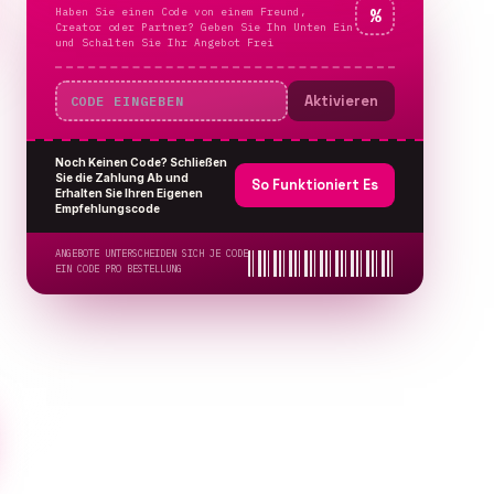
Haben Sie einen Code von einem Freund,
%
Creator oder Partner? Geben Sie Ihn Unten Ein
und Schalten Sie Ihr Angebot Frei
Aktivieren
Noch Keinen Code? Schließen
Sie die Zahlung Ab und
So Funktioniert Es
Erhalten Sie Ihren Eigenen
Empfehlungscode
ANGEBOTE UNTERSCHEIDEN SICH JE CODE
EIN CODE PRO BESTELLUNG