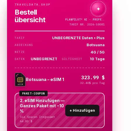
TRAVELDATA.SHOP
✦
Bestell
übersicht
PLANPILOT™
AI ·
TARIF NR. 2026-58081
UNBEGRENZTE Daten • Plus
TARIF
Botsuana
ABDECKUNG
4G / 5G
NETZE
UNBEGRENZT
10 Tage
DATEN
GÜLTIGKEIT
323.99 $
Botsuana – eSIM 1
32.40$ pro Tag
eSIM
PAKET-COUPON
2. eSIM Hinzufügen —
Ganzes Paket mit −10
+
Hinzufügen
%
Sie Sparen Insgesamt
64.80 $