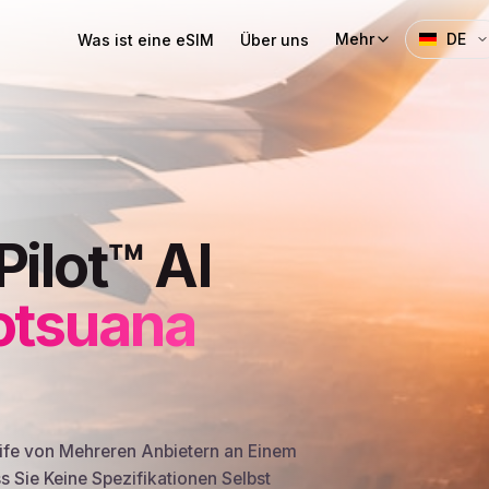
Mehr
DE
Was ist eine eSIM
Über uns
Pilot™ AI
otsuana
ife von Mehreren Anbietern an Einem
ss Sie Keine Spezifikationen Selbst