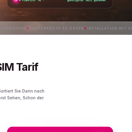
✦
PlanPilot™ AI ·
günstigster Tarif gefunden
REN
✦
UNBEGRENZTE 5G DATEN
✦
INSTALLATION MIT EINEM TI
IM Tarif
ortiert Sie Dann nach
rst Sehen, Schon der