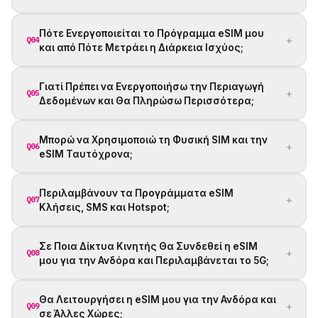
Πότε Ενεργοποιείται το Πρόγραμμα eSIM μου
+
Q04
και από Πότε Μετράει η Διάρκεια Ισχύος;
Γιατί Πρέπει να Ενεργοποιήσω την Περιαγωγή
+
Q05
Δεδομένων και Θα Πληρώσω Περισσότερα;
Μπορώ να Χρησιμοποιώ τη Φυσική SIM και την
+
Q06
eSIM Ταυτόχρονα;
Περιλαμβάνουν τα Προγράμματα eSIM
+
Q07
Κλήσεις, SMS και Hotspot;
Σε Ποια Δίκτυα Κινητής Θα Συνδεθεί η eSIM
+
Q08
μου για την Ανδόρα και Περιλαμβάνεται το 5G;
Θα Λειτουργήσει η eSIM μου για την Ανδόρα και
+
Q09
σε Άλλες Χώρες;