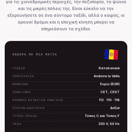
για τις χιονοδρομικές περιοχές, την πεζοπορία, τα ψώνια
και τις μικρές πόλεις της. Είναι εύκολο να την
εξερευνήσετε σε ένα σύντομο ταξίδι, αλλά ο καιρός, οι
ορεινοί δρόμοι και η εποχική κίνηση μπορεί να
επηρεάσουν τα σχέδια.
ΑΝΔΌΡΑ ΜΕ ΜΙΑ ΜΑΤΙΑ
Καταλανικά
ΓΛΏΣΣΑ
Andorra la Vella
ΠΡΩΤΕΎΟΥΣΑ
Ευρώ (EUR)
ΝΌΜΙΣΜΑ
CET, CEST
ΖΏΝΗ ΏΡΑΣ
112 · 110 · 116
ΑΡΙΘΜΌΣ ΈΚΤΑΚΤΗΣ ΑΝΆΓΚΗΣ
Δεξιά
ΠΛΕΥΡΆ ΟΔΉΓΗΣΗΣ
Τύπος C και Τύπος F
ΤΎΠΟΣ ΠΡΊΖΑΣ
230 V, 50 Hz
ΤΆΣΗ