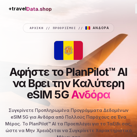
+travel
Data.shop
ΑΡΧΙΚΉ
//
ΠΡΟΟΡΙΣΜΟΊ
//
ΑΝΔΌΡΑ
Αφήστε το PlanPilot™ AI
να Βρει την Καλύτερη
eSIM 5G
Ανδόρα
Συγκρίνετε Προπληρωμένα Προγράμματα Δεδομένων
eSIM 5G για Ανδόρα από Πολλούς Παρόχους σε Ένα
Μέρος. Το PlanPilot™ AI τα Προεπιλέγει για το Ταξίδι σας,
ώστε να Μην Χρειάζεται να Συγκρίνετε Χαρακτηριστικά