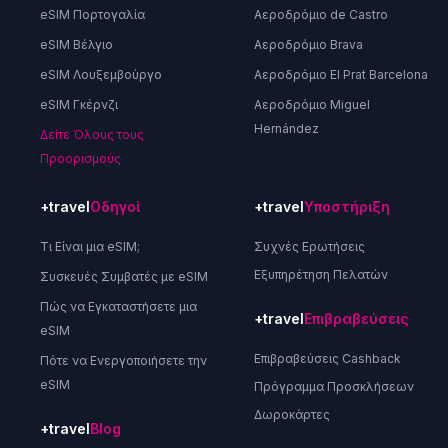
eSIM Πορτογαλία
Αεροδρόμιο de Castro
eSIM Βέλγιο
Αεροδρόμιο Brava
eSIM Λουξεμβούργο
Αεροδρόμιο El Prat Barcelona
eSIM Γκέρνζι
Αεροδρόμιο Miguel
Hernández
Δείτε Όλους τους
Προορισμούς
+travel
Οδηγοί
+travel
Υποστήριξη
Τι Είναι μια eSIM;
Συχνές Ερωτήσεις
Εξυπηρέτηση Πελατών
Συσκευές Συμβατές με eSIM
Πώς να Εγκαταστήσετε μια
+travel
Επιβραβεύσεις
eSIM
Επιβραβεύσεις Cashback
Πότε να Ενεργοποιήσετε την
eSIM
Πρόγραμμα Προσκλήσεων
Δωροκάρτες
+travel
Blog