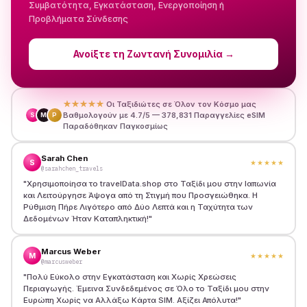
Συμβατότητα, Εγκατάσταση, Ενεργοποίηση ή
Προβλήματα Σύνδεσης
Ανοίξτε τη Ζωντανή Συνομιλία
→
★★★★★
Οι Ταξιδιώτες σε Όλον τον Κόσμο μας
Βαθμολογούν με 4.7/5 — 378,831 Παραγγελίες eSIM
S
M
P
Παραδόθηκαν Παγκοσμίως
Sarah Chen
S
★★★★★
@sarahchen_travels
"
Χρησιμοποίησα το travelData.shop στο Ταξίδι μου στην Ιαπωνία
και Λειτούργησε Άψογα από τη Στιγμή που Προσγειώθηκα. Η
Ρύθμιση Πήρε Λιγότερο από Δύο Λεπτά και η Ταχύτητα των
Δεδομένων Ήταν Καταπληκτική!
"
Marcus Weber
M
★★★★★
@marcusweber
"
Πολύ Εύκολο στην Εγκατάσταση και Χωρίς Χρεώσεις
Περιαγωγής. Έμεινα Συνδεδεμένος σε Όλο το Ταξίδι μου στην
Ευρώπη Χωρίς να Αλλάξω Κάρτα SIM. Αξίζει Απόλυτα!
"