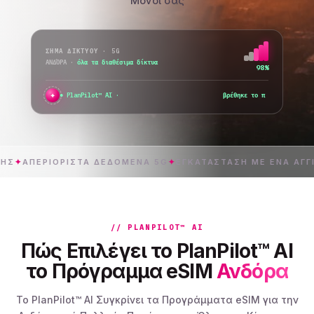
Μόνοι σας
ΣΉΜΑ ΔΙΚΤΎΟΥ · 5G
ΑΝΔΌΡΑ
·
όλα τα διαθέσιμα δίκτυα
98%
✦
PlanPilot™ AI ·
βρέθηκε το πιο συμφέρον πρόγραμμα
_
ΕΡΙΌΡΙΣΤΑ ΔΕΔΟΜΈΝΑ 5G
✦
ΕΓΚΑΤΆΣΤΑΣΗ ΜΕ ΈΝΑ ΆΓΓΙΓΜΑ
✦
// PLANPILOT™ AI
Πώς Επιλέγει το PlanPilot™ AI
το Πρόγραμμα eSIM
Ανδόρα
Το PlanPilot™ AI Συγκρίνει τα Προγράμματα eSIM για την