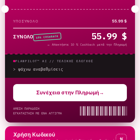
55.99 $
ΥΠΟΣΎΝΟΛΟ
55.99 $
% CASHBACK
ΣΎΝΟΛΟ
10
→
Αποκτήστε 10 % Cashback μετά την Πληρωμή
PLANPILOT™ AI //
ΤΕΛΙΚΌΣ ΈΛΕΓΧΟΣ
> ψάχνω αναβαθμίσεις
_
Συνέχεια στην Πληρωμή
→
ΑΜΕΣΗ ΠΑΡΑΔΟΣΗ
ΕΓΚΑΤΑΣΤΑΣΗ ΜΕ ΕΝΑ ΑΓΓΙΓΜΑ
Χρήση Κωδικού
%