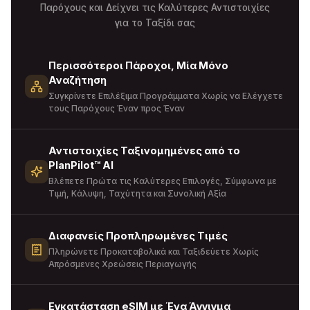
Παρόχους και Δείχνει τις Καλύτερες Αντιστοιχίες
για το Ταξίδι σας
Περισσότεροι Πάροχοι, Μία Μόνο
Αναζήτηση
Συγκρίνετε Επιλέξιμα Προγράμματα Χωρίς να Ελέγχετε
τους Παρόχους Έναν προς Έναν
Αντιστοιχίες Ταξινομημένες από το
PlanPilot™ AI
Βλέπετε Πρώτα τις Καλύτερες Επιλογές, Σύμφωνα με
Τιμή, Κάλυψη, Ταχύτητα και Συνολική Αξία
Διαφανείς Προπληρωμένες Τιμές
Πληρώνετε Προκαταβολικά και Ταξιδεύετε Χωρίς
Απρόσμενες Χρεώσεις Περιαγωγής
Εγκατάσταση eSIM με Ένα Άγγιγμα