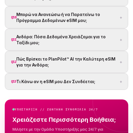
Μπορώ να Ανανεώσω ή να Παρατείνω το
+
Q10
Πρόγραμμα Δεδομένων eSIM μου;
Ανδόρα: Πόσα Δεδομένα Χρειάζομαι για το
+
Q11
Ταξίδι μου;
Πώς Βρίσκει το PlanPilot™ AI την Καλύτερη eSIM
+
Q12
για την Ανδόρα;
+
Τι Κάνω αν η eSIM μου Δεν Συνδέεται;
Q13
ΥΠΟΣΤΉΡΙΞΗ // ΖΩΝΤΑΝΗ ΣΥΝΟΜΙΛΙΑ 24/7
Χρειάζεστε Περισσότερη Βοήθεια;
Μιλήστε με την Ομάδα Υποστήριξής μας 24/7 για