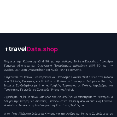
+travel
Data.shop
Ψάχνετε την Καλύτερη eSIM 5G για την Ανδόρα; Το travelData.shop Προσφέρει
Γρήγορα, Αξιόπιστα και Οικονομικά Προγράμματα Δεδομένων eSIM 5G για την
Ανδόρα, με Άμεση Ενεργοποίηση και Χωρίς Τέλη Περιαγωγής.
Συγκρίνετε τα Τοπικά, Περιφερειακά και Παγκόσμια Πακέτα eSIM 5G για την Ανδόρα
από Πολλούς Παρόχους και Επιλέξτε το Καλύτερο Πρόγραμμα Δεδομένων Κινητής.
Μείνετε Συνδεδεμένοι με Internet Υψηλής Ταχύτητας σε Πόλεις, Αεροδρόμια και
Τουριστικές Περιοχές, σε Συσκευές iPhone και Android.
Σχεδιάζετε Ταξίδι; Το travelData.shop σας Διευκολύνει να Αποκτήσετε τη Σωστή eSIM
5G για την Ανδόρα, για Διακοπές, Επαγγελματικό Ταξίδι ή Απομακρυσμένη Εργασία.
Απολαύστε Απρόσκοπτη Σύνδεση από τη Στιγμή της Άφιξής σας.
Αποκτήστε Αξιόπιστα Δεδομένα Κινητής για την Ανδόρα και Μείνετε Συνδεδεμένοι σε