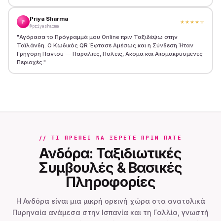
Priya Sharma
P
★★★★
☆
@priyasharma
"
Αγόρασα το Πρόγραμμά μου Online πριν Ταξιδέψω στην
Ταϊλάνδη. Ο Κωδικός QR Έφτασε Αμέσως και η Σύνδεση Ήταν
Γρήγορη Παντού — Παραλίες, Πόλεις, Ακόμα και Απομακρυσμένες
Περιοχές.
"
// ΤΙ ΠΡΈΠΕΙ ΝΑ ΞΈΡΕΤΕ ΠΡΙΝ ΠΆΤΕ
Ανδόρα: Ταξιδιωτικές
Συμβουλές & Βασικές
Πληροφορίες
Η Ανδόρα είναι μια μικρή ορεινή χώρα στα ανατολικά
Πυρηναία ανάμεσα στην Ισπανία και τη Γαλλία, γνωστή