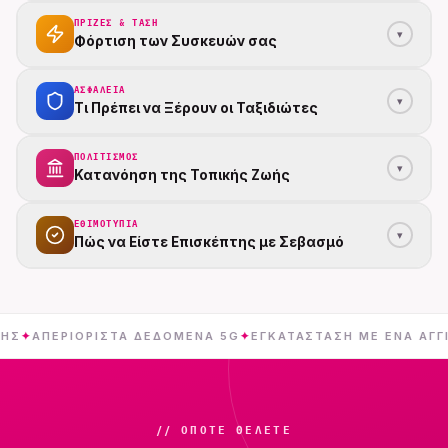
ΠΡΊΖΕΣ & ΤΆΣΗ
▾
Φόρτιση των Συσκευών σας
ΑΣΦΆΛΕΙΑ
▾
Τι Πρέπει να Ξέρουν οι Ταξιδιώτες
ΠΟΛΙΤΙΣΜΌΣ
▾
Κατανόηση της Τοπικής Ζωής
ΕΘΙΜΟΤΥΠΊΑ
▾
Πώς να Είστε Επισκέπτης με Σεβασμό
ΕΡΙΌΡΙΣΤΑ ΔΕΔΟΜΈΝΑ 5G
✦
ΕΓΚΑΤΆΣΤΑΣΗ ΜΕ ΈΝΑ ΆΓΓΙΓΜΑ
✦
// ΌΠΟΤΕ ΘΈΛΕΤΕ