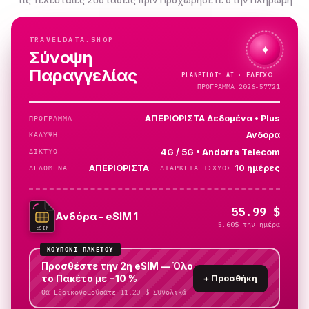
τις Τελευταίες Συστάσεις πριν Προχωρήσετε στην Πληρωμή
TRAVELDATA.SHOP
✦
Σύνοψη
Παραγγελίας
PLANPILOT™
AI ·
ΠΡΟΓΡΑΜΜΑ 2026-57721
ΑΠΕΡΙΟΡΙΣΤΑ Δεδομένα • Plus
ΠΡΌΓΡΑΜΜΑ
Ανδόρα
ΚΆΛΥΨΗ
4G / 5G • Andorra Telecom
ΔΊΚΤΥΟ
ΑΠΕΡΙΟΡΙΣΤΑ
10 ημέρες
ΔΕΔΟΜΈΝΑ
ΔΙΆΡΚΕΙΑ ΙΣΧΎΟΣ
55.99 $
Ανδόρα – eSIM 1
5.60$ την ημέρα
eSIM
ΚΟΥΠΌΝΙ ΠΑΚΈΤΟΥ
Προσθέστε την 2η eSIM — Όλο
το Πακέτο με −10 %
+
Προσθήκη
Θα Εξοικονομούσατε 11.20 $ Συνολικά