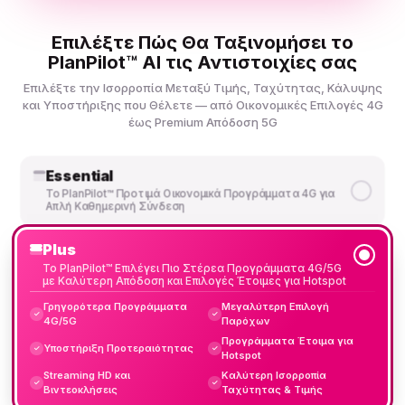
Επιλέξτε Πώς Θα Ταξινομήσει το
PlanPilot™ AI τις Αντιστοιχίες σας
Επιλέξτε την Ισορροπία Μεταξύ Τιμής, Ταχύτητας, Κάλυψης
και Υποστήριξης που Θέλετε — από Οικονομικές Επιλογές 4G
έως Premium Απόδοση 5G
Essential
Το PlanPilot™ Προτιμά Οικονομικά Προγράμματα 4G για
Απλή Καθημερινή Σύνδεση
Plus
Το PlanPilot™ Επιλέγει Πιο Στέρεα Προγράμματα 4G/5G
με Καλύτερη Απόδοση και Επιλογές Έτοιμες για Hotspot
Γρηγορότερα Προγράμματα
Μεγαλύτερη Επιλογή
✓
✓
4G/5G
Παρόχων
Προγράμματα Έτοιμα για
Υποστήριξη Προτεραιότητας
✓
✓
Hotspot
Streaming HD και
Καλύτερη Ισορροπία
✓
✓
Βιντεοκλήσεις
Ταχύτητας & Τιμής