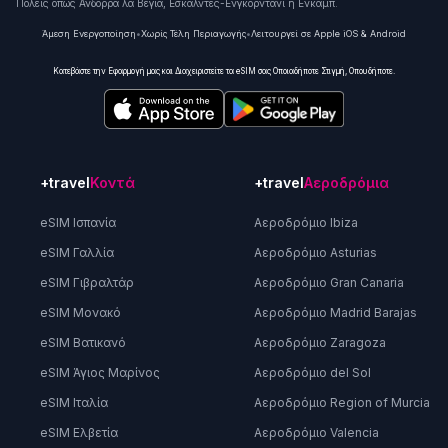
Πόλεις όπως Ανδόρρα λα Βέγια, Εσκαλντές-Ενγκορντάνι ή Ενκάμπ.
Άμεση Ενεργοποίηση
•
Χωρίς Τέλη Περιαγωγής
•
Λειτουργεί σε Apple iOS & Android
Κατεβάστε την Εφαρμογή μας και Διαχειριστείτε τα eSIM σας Οποιαδήποτε Στιγμή, Οπουδήποτε.
+travel
Κοντά
+travel
Αεροδρόμια
eSIM Ισπανία
Αεροδρόμιο Ibiza
eSIM Γαλλία
Αεροδρόμιο Asturias
eSIM Γιβραλτάρ
Αεροδρόμιο Gran Canaria
eSIM Μονακό
Αεροδρόμιο Madrid Barajas
eSIM Βατικανό
Αεροδρόμιο Zaragoza
eSIM Άγιος Μαρίνος
Αεροδρόμιο del Sol
eSIM Ιταλία
Αεροδρόμιο Region of Murcia
eSIM Ελβετία
Αεροδρόμιο Valencia