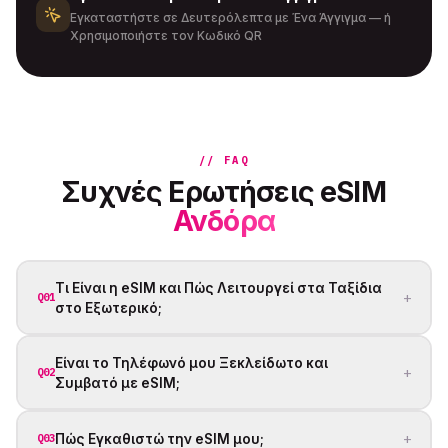
Εγκαταστήστε σε Δευτερόλεπτα με Ένα Άγγιγμα — ή
Χρησιμοποιήστε τον Κωδικό QR
// FAQ
Συχνές Ερωτήσεις eSIM
Ανδόρα
Τι Είναι η eSIM και Πώς Λειτουργεί στα Ταξίδια
+
Q01
στο Εξωτερικό;
Είναι το Τηλέφωνό μου Ξεκλείδωτο και
+
Q02
Συμβατό με eSIM;
+
Πώς Εγκαθιστώ την eSIM μου;
Q03