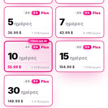
Plus
Plus
4G
5G
4G
5G
5
7
ημέρες
ημέρες
36.99 $
43.99 $
7.40$/ημέρα
6.28$/ημέρα
✦
Επιλογή AI
Plus
Plus
4G
5G
4G
5G
10
15
ημέρες
ημέρες
55.99 $
104.99 $
5.60$/ημέρα
7.00$/ημέρα
Plus
4G
5G
30
ημέρες
148.99 $
4.97$/ημέρα