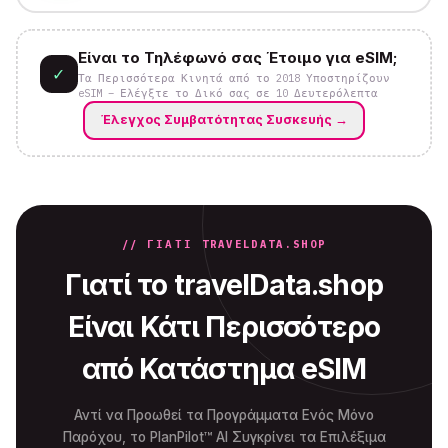
Είναι το Τηλέφωνό σας Έτοιμο για eSIM;
✓
Τα Περισσότερα Κινητά από το 2018 Υποστηρίζουν
eSIM – Ελέγξτε το Δικό σας σε 10 Δευτερόλεπτα
Έλεγχος Συμβατότητας Συσκευής
→
// ΓΙΑΤΊ TRAVELDATA.SHOP
Γιατί το travelData.shop
Είναι Κάτι Περισσότερο
από Κατάστημα eSIM
Αντί να Προωθεί τα Προγράμματα Ενός Μόνο
Παρόχου, το PlanPilot™ AI Συγκρίνει τα Επιλέξιμα