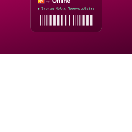
→ Online
Μπουτάν
Έτοιμη Μόλις Προσγειωθείτε
●