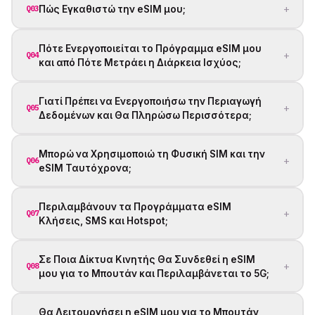
+
Πώς Εγκαθιστώ την eSIM μου;
Q03
Πότε Ενεργοποιείται το Πρόγραμμα eSIM μου
+
Q04
και από Πότε Μετράει η Διάρκεια Ισχύος;
Γιατί Πρέπει να Ενεργοποιήσω την Περιαγωγή
+
Q05
Δεδομένων και Θα Πληρώσω Περισσότερα;
Μπορώ να Χρησιμοποιώ τη Φυσική SIM και την
+
Q06
eSIM Ταυτόχρονα;
Περιλαμβάνουν τα Προγράμματα eSIM
+
Q07
Κλήσεις, SMS και Hotspot;
Σε Ποια Δίκτυα Κινητής Θα Συνδεθεί η eSIM
+
Q08
μου για το Μπουτάν και Περιλαμβάνεται το 5G;
Θα Λειτουργήσει η eSIM μου για το Μπουτάν