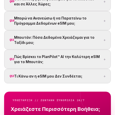
+
Q09
και σε Άλλες Χώρες;
Μπορώ να Ανανεώσω ή να Παρατείνω το
+
Q10
Πρόγραμμα Δεδομένων eSIM μου;
Μπουτάν: Πόσα Δεδομένα Χρειάζομαι για το
+
Q11
Ταξίδι μου;
Πώς Βρίσκει το PlanPilot™ AI την Καλύτερη eSIM
+
Q12
για το Μπουτάν;
+
Τι Κάνω αν η eSIM μου Δεν Συνδέεται;
Q13
ΥΠΟΣΤΉΡΙΞΗ // ΖΩΝΤΑΝΗ ΣΥΝΟΜΙΛΙΑ 24/7
Χρειάζεστε Περισσότερη Βοήθεια;