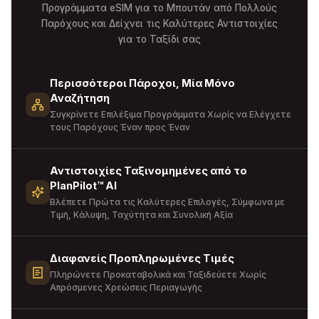
Προγράμματα eSIM για το Μπουτάν από Πολλούς
Παρόχους και Δείχνει τις Καλύτερες Αντιστοιχίες
για το Ταξίδι σας
Περισσότεροι Πάροχοι, Μία Μόνο
Αναζήτηση
Συγκρίνετε Επιλέξιμα Προγράμματα Χωρίς να Ελέγχετε
τους Παρόχους Έναν προς Έναν
Αντιστοιχίες Ταξινομημένες από το
PlanPilot™ AI
Βλέπετε Πρώτα τις Καλύτερες Επιλογές, Σύμφωνα με
Τιμή, Κάλυψη, Ταχύτητα και Συνολική Αξία
Διαφανείς Προπληρωμένες Τιμές
Πληρώνετε Προκαταβολικά και Ταξιδεύετε Χωρίς
Απρόσμενες Χρεώσεις Περιαγωγής