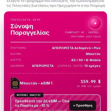
Ελέγξτε το Πρόγραμμα που Επιλέξατε, την Εξοικονόμηση και
τις Τελευταίες Συστάσεις πριν Προχωρήσετε στην Πληρωμή
TRAVELDATA.SHOP
✦
Σύνοψη
Παραγγελίας
PLANPILOT™
AI ·
ΠΡΟΓΡΑΜΜΑ 2026-58318
ΑΠΕΡΙΟΡΙΣΤΑ Δεδομένα • Plus
ΠΡΌΓΡΑΜΜΑ
Μπουτάν
ΚΆΛΥΨΗ
4G / 5G • B-Mobile
ΔΊΚΤΥΟ
ΑΠΕΡΙΟΡΙΣΤΑ
10 ημέρες
ΔΕΔΟΜΈΝΑ
ΔΙΆΡΚΕΙΑ ΙΣΧΎΟΣ
159.99 $
Μπουτάν – eSIM 1
16.00$ την ημέρα
eSIM
ΚΟΥΠΌΝΙ ΠΑΚΈΤΟΥ
Προσθέστε την 2η eSIM — Όλο
το Πακέτο με −10 %
+
Προσθήκη
Θα Εξοικονομούσατε 32.00 $ Συνολικά