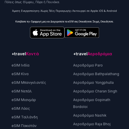
Πόλεις όπως Θίμφου, Πάρο ή Πουνάκα.
Άμεση Ενεργοποίηση
•
Χωρίς Τέλη Περιαγωγής
•
Λειτουργεί σε Apple iOS & Android
Κατεβάστε την Εφαρμογή μας και Διαχειριστείτε τα eSIM σας Οποιαδήποτε Στιγμή, Οπουδήποτε.
+travel
Κοντά
+travel
Αεροδρόμια
eSIM Ινδία
Αεροδρόμιο Paro
eSIM Κίνα
Αεροδρόμιο Bathpalathang
eSIM Μπανγκλαντές
Αεροδρόμιο Yongphulla
eSIM Νεπάλ
Αεροδρόμιο Charan Singh
eSIM Μιανμάρ
Αεροδρόμιο Gopinath
Bordoloi
eSIM Λάος
Αεροδρόμιο Nashik
eSIM Ταϊλάνδη
Αεροδρόμιο Raja Bhoj
eSIM Πακιστάν