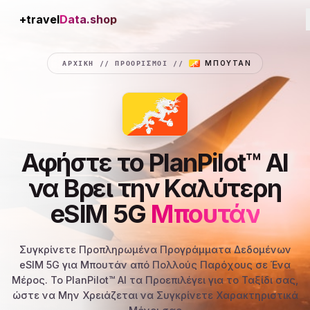
+travel
Connection
ΑΡΧΙΚΉ
//
ΠΡΟΟΡΙΣΜΟΊ
//
ΜΠΟΥΤΆΝ
Αφήστε το PlanPilot™ AI
να Βρει την Καλύτερη
eSIM 5G
Μπουτάν
Συγκρίνετε Προπληρωμένα Προγράμματα Δεδομένων
eSIM 5G για Μπουτάν από Πολλούς Παρόχους σε Ένα
Μέρος. Το PlanPilot™ AI τα Προεπιλέγει για το Ταξίδι σας,
ώστε να Μην Χρειάζεται να Συγκρίνετε Χαρακτηριστικά