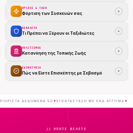
ΠΡΊΖΕΣ & ΤΆΣΗ
▾
Φόρτιση των Συσκευών σας
ΑΣΦΆΛΕΙΑ
▾
Τι Πρέπει να Ξέρουν οι Ταξιδιώτες
ΠΟΛΙΤΙΣΜΌΣ
▾
Κατανόηση της Τοπικής Ζωής
ΕΘΙΜΟΤΥΠΊΑ
▾
Πώς να Είστε Επισκέπτης με Σεβασμό
ΣΤΑ ΔΕΔΟΜΈΝΑ 5G
✦
ΕΓΚΑΤΆΣΤΑΣΗ ΜΕ ΈΝΑ ΆΓΓΙΓΜΑ
✦
ΜΠ
// ΌΠΟΤΕ ΘΈΛΕΤΕ