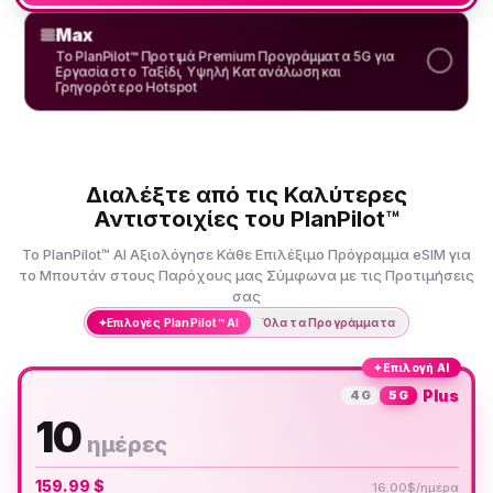
Max
Το PlanPilot™ Προτιμά Premium Προγράμματα 5G για
Εργασία στο Ταξίδι, Υψηλή Κατανάλωση και
Γρηγορότερο Hotspot
Διαλέξτε από τις Καλύτερες
Αντιστοιχίες του PlanPilot™
Το PlanPilot™ AI Αξιολόγησε Κάθε Επιλέξιμο Πρόγραμμα eSIM για
το Μπουτάν στους Παρόχους μας Σύμφωνα με τις Προτιμήσεις
σας
✦
Επιλογές PlanPilot™ AI
Όλα τα Προγράμματα
✦
Επιλογή AI
Plus
4G
5G
10
ημέρες
159.99 $
16.00$/ημέρα