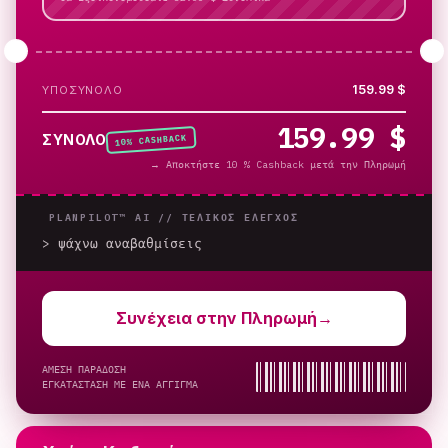
159.99 $
ΥΠΟΣΎΝΟΛΟ
159.99 $
% CASHBACK
ΣΎΝΟΛΟ
10
→
Αποκτήστε 10 % Cashback μετά την Πληρωμή
PLANPILOT™ AI //
ΤΕΛΙΚΌΣ ΈΛΕΓΧΟΣ
> ψάχνω αναβαθμίσεις
_
Συνέχεια στην Πληρωμή
→
ΑΜΕΣΗ ΠΑΡΑΔΟΣΗ
ΕΓΚΑΤΑΣΤΑΣΗ ΜΕ ΕΝΑ ΑΓΓΙΓΜΑ