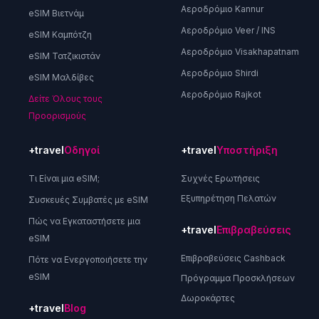
Αεροδρόμιο Kannur
eSIM Βιετνάμ
Αεροδρόμιο Veer / INS
eSIM Καμπότζη
Αεροδρόμιο Visakhapatnam
eSIM Τατζικιστάν
Αεροδρόμιο Shirdi
eSIM Μαλδίβες
Αεροδρόμιο Rajkot
Δείτε Όλους τους
Προορισμούς
+travel
Οδηγοί
+travel
Υποστήριξη
Τι Είναι μια eSIM;
Συχνές Ερωτήσεις
Εξυπηρέτηση Πελατών
Συσκευές Συμβατές με eSIM
Πώς να Εγκαταστήσετε μια
+travel
Επιβραβεύσεις
eSIM
Επιβραβεύσεις Cashback
Πότε να Ενεργοποιήσετε την
eSIM
Πρόγραμμα Προσκλήσεων
Δωροκάρτες
+travel
Blog