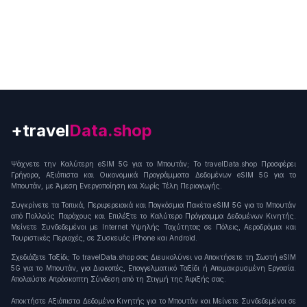
+travel
Connection
Ψάχνετε την Καλύτερη eSIM 5G για το Μπουτάν; Το travelData.shop Προσφέρει
Γρήγορα, Αξιόπιστα και Οικονομικά Προγράμματα Δεδομένων eSIM 5G για το
Μπουτάν, με Άμεση Ενεργοποίηση και Χωρίς Τέλη Περιαγωγής.
Συγκρίνετε τα Τοπικά, Περιφερειακά και Παγκόσμια Πακέτα eSIM 5G για το Μπουτάν
από Πολλούς Παρόχους και Επιλέξτε το Καλύτερο Πρόγραμμα Δεδομένων Κινητής.
Μείνετε Συνδεδεμένοι με Internet Υψηλής Ταχύτητας σε Πόλεις, Αεροδρόμια και
Τουριστικές Περιοχές, σε Συσκευές iPhone και Android.
Σχεδιάζετε Ταξίδι; Το travelData.shop σας Διευκολύνει να Αποκτήσετε τη Σωστή eSIM
5G για το Μπουτάν, για Διακοπές, Επαγγελματικό Ταξίδι ή Απομακρυσμένη Εργασία.
Απολαύστε Απρόσκοπτη Σύνδεση από τη Στιγμή της Άφιξής σας.
Αποκτήστε Αξιόπιστα Δεδομένα Κινητής για το Μπουτάν και Μείνετε Συνδεδεμένοι σε