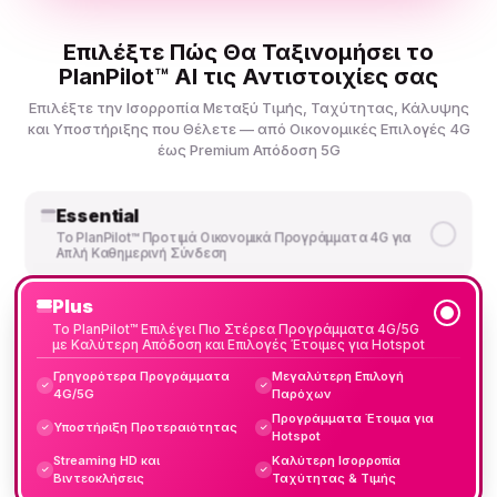
Επιλέξτε Πώς Θα Ταξινομήσει το
PlanPilot™ AI τις Αντιστοιχίες σας
Επιλέξτε την Ισορροπία Μεταξύ Τιμής, Ταχύτητας, Κάλυψης
και Υποστήριξης που Θέλετε — από Οικονομικές Επιλογές 4G
έως Premium Απόδοση 5G
Essential
Το PlanPilot™ Προτιμά Οικονομικά Προγράμματα 4G για
Απλή Καθημερινή Σύνδεση
Plus
Το PlanPilot™ Επιλέγει Πιο Στέρεα Προγράμματα 4G/5G
με Καλύτερη Απόδοση και Επιλογές Έτοιμες για Hotspot
Γρηγορότερα Προγράμματα
Μεγαλύτερη Επιλογή
✓
✓
4G/5G
Παρόχων
Προγράμματα Έτοιμα για
Υποστήριξη Προτεραιότητας
✓
✓
Hotspot
Streaming HD και
Καλύτερη Ισορροπία
✓
✓
Βιντεοκλήσεις
Ταχύτητας & Τιμής