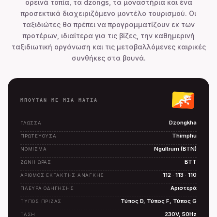
ορεινά τοπία, τα dzongs, τα μοναστήρια και ένα
προσεκτικά διαχειριζόμενο μοντέλο τουρισμού. Οι
ταξιδιώτες θα πρέπει να προγραμματίζουν εκ των
προτέρων, ιδιαίτερα για τις βίζες, την καθημερινή
ταξιδιωτική οργάνωση και τις μεταβαλλόμενες καιρικές
συνθήκες στα βουνά.
ΜΠΟΥΤΆΝ ΜΕ ΜΙΑ ΜΑΤΙΑ
Dzongkha
ΓΛΏΣΣΑ
Thimphu
ΠΡΩΤΕΎΟΥΣΑ
Ngultrum (BTN)
ΝΌΜΙΣΜΑ
BTT
ΖΏΝΗ ΏΡΑΣ
112 · 113 · 110
ΑΡΙΘΜΌΣ ΈΚΤΑΚΤΗΣ ΑΝΆΓΚΗΣ
Αριστερά
ΠΛΕΥΡΆ ΟΔΉΓΗΣΗΣ
Τύπος D, Τύπος F, Τύπος G
ΤΎΠΟΣ ΠΡΊΖΑΣ
230V, 50Hz
ΤΆΣΗ