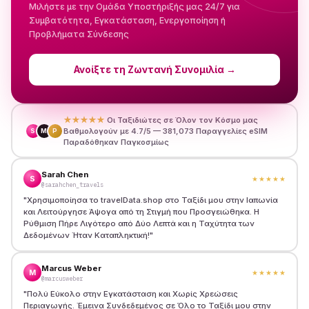
Μιλήστε με την Ομάδα Υποστήριξής μας 24/7 για
Συμβατότητα, Εγκατάσταση, Ενεργοποίηση ή
Προβλήματα Σύνδεσης
Ανοίξτε τη Ζωντανή Συνομιλία
→
★★★★★
Οι Ταξιδιώτες σε Όλον τον Κόσμο μας
Βαθμολογούν με 4.7/5 — 381,073 Παραγγελίες eSIM
S
M
P
Παραδόθηκαν Παγκοσμίως
Sarah Chen
S
★★★★★
@sarahchen_travels
"
Χρησιμοποίησα το travelData.shop στο Ταξίδι μου στην Ιαπωνία
και Λειτούργησε Άψογα από τη Στιγμή που Προσγειώθηκα. Η
Ρύθμιση Πήρε Λιγότερο από Δύο Λεπτά και η Ταχύτητα των
Δεδομένων Ήταν Καταπληκτική!
"
Marcus Weber
M
★★★★★
@marcusweber
"
Πολύ Εύκολο στην Εγκατάσταση και Χωρίς Χρεώσεις
Περιαγωγής. Έμεινα Συνδεδεμένος σε Όλο το Ταξίδι μου στην