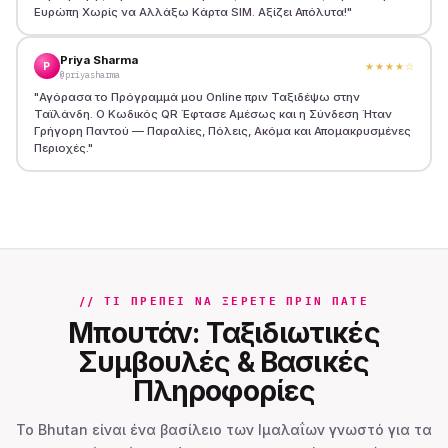
Ευρώπη Χωρίς να Αλλάξω Κάρτα SIM. Αξίζει Απόλυτα!
"
Priya Sharma
P
★★★★
☆
@priyasharma
"
Αγόρασα το Πρόγραμμά μου Online πριν Ταξιδέψω στην
Ταϊλάνδη. Ο Κωδικός QR Έφτασε Αμέσως και η Σύνδεση Ήταν
Γρήγορη Παντού — Παραλίες, Πόλεις, Ακόμα και Απομακρυσμένες
Περιοχές.
"
// ΤΙ ΠΡΈΠΕΙ ΝΑ ΞΈΡΕΤΕ ΠΡΙΝ ΠΆΤΕ
Μπουτάν: Ταξιδιωτικές
Συμβουλές & Βασικές
Πληροφορίες
Το Bhutan είναι ένα βασίλειο των Ιμαλαΐων γνωστό για τα