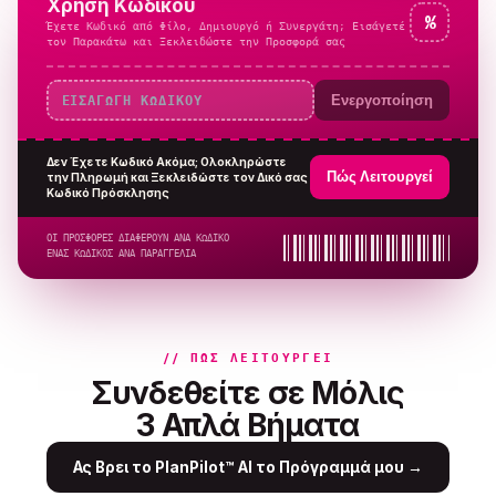
Χρήση Κωδικού
%
Έχετε Κωδικό από Φίλο, Δημιουργό ή Συνεργάτη; Εισάγετέ
τον Παρακάτω και Ξεκλειδώστε την Προσφορά σας
Ενεργοποίηση
Δεν Έχετε Κωδικό Ακόμα; Ολοκληρώστε
Πώς Λειτουργεί
την Πληρωμή και Ξεκλειδώστε τον Δικό σας
Κωδικό Πρόσκλησης
ΟΙ ΠΡΟΣΦΟΡΕΣ ΔΙΑΦΕΡΟΥΝ ΑΝΑ ΚΩΔΙΚΟ
ΕΝΑΣ ΚΩΔΙΚΟΣ ΑΝΑ ΠΑΡΑΓΓΕΛΙΑ
// ΠΏΣ ΛΕΙΤΟΥΡΓΕΊ
Συνδεθείτε σε Μόλις
3 Απλά Βήματα
Ας Βρει το PlanPilot™ AI το Πρόγραμμά μου
→