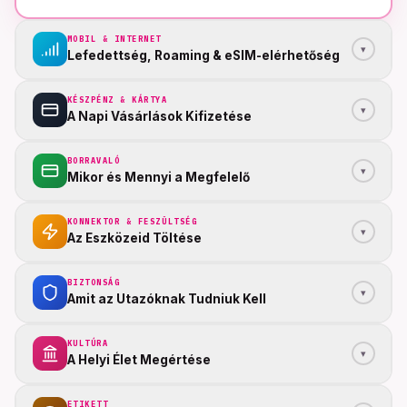
MOBIL & INTERNET
▾
Lefedettség, Roaming & eSIM-elérhetőség
KÉSZPÉNZ & KÁRTYA
▾
A Napi Vásárlások Kifizetése
BORRAVALÓ
▾
Mikor és Mennyi a Megfelelő
KONNEKTOR & FESZÜLTSÉG
▾
Az Eszközeid Töltése
BIZTONSÁG
▾
Amit az Utazóknak Tudniuk Kell
KULTÚRA
▾
A Helyi Élet Megértése
ETIKETT