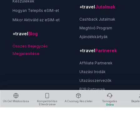
Készülékek
+travel
Jutalmak
Hogyan Telepíts eSIM-et
Cashback Jutalmak
Mikor Aktiváld az eSIM-et
Meghívó Program
+travel
Blog
Ajándékkártyák
Összes Bejegyzés
+travel
Partnerek
Megjelenítése
Affiliate Partnerek
Utazási Irodák
Utazásszervezők
B2B Partnerek
Úti Cél Módosítása
Kompatibilitás
A Csomag Részletei
Támogatás
Bejel
Ellenőrzése
Online
Rólunk
Adatvédelmi Irányelvek
Felhasználási Feltételek
Visszatérítési Irányelvek
Fiók Törlése
Kapcsolat