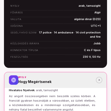
arab, tamazight
NYELV
Algír
FŐVÁROS
algériai dinár (DZD)
VALUTA
UTC+1
IDŐZÓNA
17 police · 14 ambulance · 14 civil protection
SEGÉLYHÍVÓ SZÁM
and fire
Jobb
KÖZLEKEDÉS IRÁNYA
C és F típus
KONNEKTOR TÍPUSA
230 V, 50 Hz
FESZÜLTSÉG
NYELV
▾
Hogy Megértsenek
Hivatalos Nyelvek
:
arab, tamazight
Az angolt összességében nem beszélik széles körben. A
franciát gyakran használják a városokban, az üzleti életben,
a közlekedésben és a mindennapi szolgáltatásokban, és
néhány fiatal beszélhet valamennyire angolul.