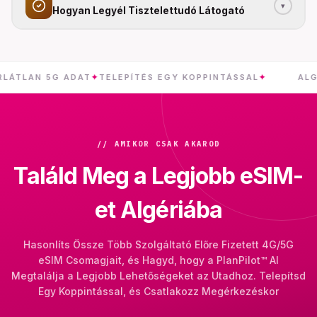
▾
Hogyan Legyél Tisztelettudó Látogató
AN 5G ADAT
✦
TELEPÍTÉS EGY KOPPINTÁSSAL
✦
ALGÉRIA
// AMIKOR CSAK AKAROD
Találd Meg a Legjobb eSIM-
et Algériába
Hasonlíts Össze Több Szolgáltató Előre Fizetett 4G/5G
eSIM Csomagjait, és Hagyd, hogy a PlanPilot™ AI
Megtalálja a Legjobb Lehetőségeket az Utadhoz. Telepítsd
Egy Koppintással, és Csatlakozz Megérkezéskor