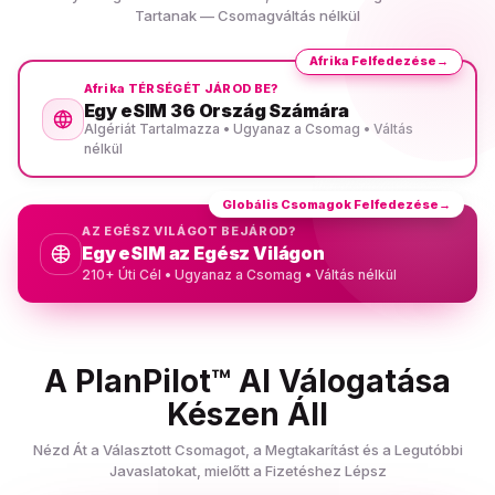
Tartanak — Csomagváltás nélkül
Afrika Felfedezése
→
Afrika TÉRSÉGÉT JÁROD BE?
Egy eSIM 36 Ország Számára
Algériát Tartalmazza • Ugyanaz a Csomag • Váltás
nélkül
Globális Csomagok Felfedezése
→
AZ EGÉSZ VILÁGOT BEJÁROD?
Egy eSIM az Egész Világon
210+ Úti Cél • Ugyanaz a Csomag • Váltás nélkül
A PlanPilot™ AI Válogatása
Készen Áll
Nézd Át a Választott Csomagot, a Megtakarítást és a Legutóbbi
Javaslatokat, mielőtt a Fizetéshez Lépsz