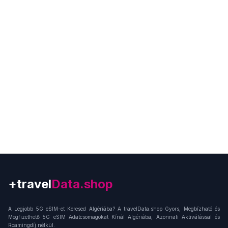
+travel
Connection
A Legjobb 5G eSIM-et Keresed Algériába? A travelData.shop Gyors, Megbízható és
Megfizethető 5G eSIM Adatcsomagokat Kínál Algériába, Azonnali Aktiválással és
Roamingdíj nélkül.