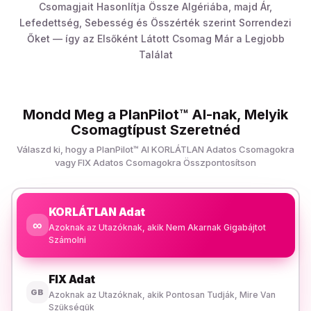
Csomagjait Hasonlítja Össze Algériába, majd Ár,
Lefedettség, Sebesség és Összérték szerint Sorrendezi
Őket — így az Elsőként Látott Csomag Már a Legjobb
Találat
Mondd Meg a PlanPilot™ AI-nak, Melyik
Csomagtípust Szeretnéd
Válaszd ki, hogy a PlanPilot™ AI KORLÁTLAN Adatos Csomagokra
vagy FIX Adatos Csomagokra Összpontosítson
KORLÁTLAN Adat
∞
Azoknak az Utazóknak, akik Nem Akarnak Gigabájtot
Számolni
FIX Adat
GB
Azoknak az Utazóknak, akik Pontosan Tudják, Mire Van
Szükségük