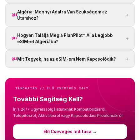
Algéria: Mennyi Adatra Van Szükségem az
+
Q11
Utamhoz?
Hogyan Találja Meg a PlanPilot™ AI a Legjobb
+
Q12
eSIM-et Algériába?
+
Mit Tegyek, ha az eSIM-em Nem Kapcsolódik?
Q13
TÁMOGATÁS // ÉLŐ CSEVEGÉS 24/7
További Segítség Kell?
Írj a 24/7 Ügyfélszolgálatunknak Kompatibilitásról,
Telepítésről, Aktiválásról vagy Kapcsolódási Problémákról
Élő Csevegés Indítása
→