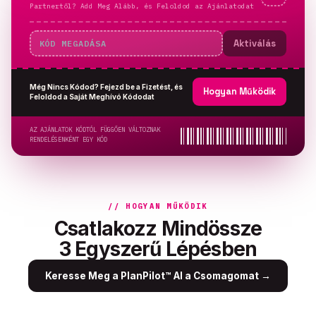
Partnertől? Add Meg Alább, és Feloldod az Ajánlatodat
Aktiválás
Még Nincs Kódod? Fejezd be a Fizetést, és
Hogyan Működik
Feloldod a Saját Meghívó Kódodat
AZ AJÁNLATOK KÓDTÓL FÜGGŐEN VÁLTOZNAK
RENDELÉSENKÉNT EGY KÓD
// HOGYAN MŰKÖDIK
Csatlakozz Mindössze
3 Egyszerű Lépésben
Keresse Meg a PlanPilot™ AI a Csomagomat
→