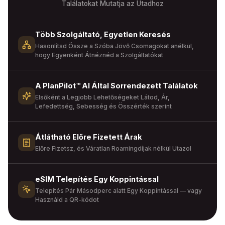
Találatokat Mutatja az Utadhoz
Több Szolgáltató, Egyetlen Keresés
Hasonlítsd Össze a Szóba Jövő Csomagokat anélkül,
hogy Egyenként Átnéznéd a Szolgáltatókat
A PlanPilot™ AI Által Sorrendezett Találatok
Elsőként a Legjobb Lehetőségeket Látod, Ár,
Lefedettség, Sebesség és Összérték szerint
Átlátható Előre Fizetett Árak
Előre Fizetsz, és Váratlan Roamingdíjak nélkül Utazol
eSIM Telepítés Egy Koppintással
Telepítés Pár Másodperc alatt Egy Koppintással — vagy
Használd a QR-kódot