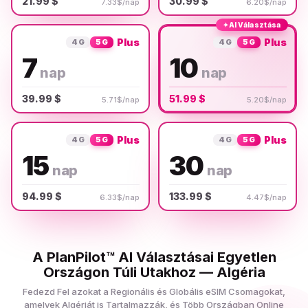
21.99 $
30.99 $
7.33$/nap
6.20$/nap
✦
AI Választása
Plus
Plus
4G
5G
4G
5G
7
10
nap
nap
39.99 $
51.99 $
5.71$/nap
5.20$/nap
Plus
Plus
4G
5G
4G
5G
15
30
nap
nap
94.99 $
133.99 $
6.33$/nap
4.47$/nap
A PlanPilot™ AI Választásai Egyetlen
Országon Túli Utakhoz — Algéria
Fedezd Fel azokat a Regionális és Globális eSIM Csomagokat,
amelyek Algériát is Tartalmazzák, és Több Országban Online