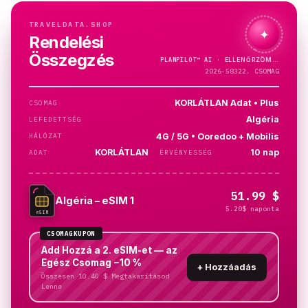
TRAVELDATA.SHOP
✦
Rendelési
Összegzés
PLANPILOT™
AI ·
2026-58322. CSOMAG
KORLÁTLAN Adat • Plus
CSOMAG
Algéria
LEFEDETTSÉG
4G / 5G • Ooredoo + Mobilis
HÁLÓZAT
KORLÁTLAN
10 nap
ADAT
ÉRVÉNYESSÉG
51.99 $
Algéria – eSIM 1
5.20$ naponta
eSIM
CSOMAGKUPON
Add Hozzá a 2. eSIM-et — az
Egész Csomag −10 %
+
Hozzáadás
Összesen 10.40 $ Megtakarításod
Lenne