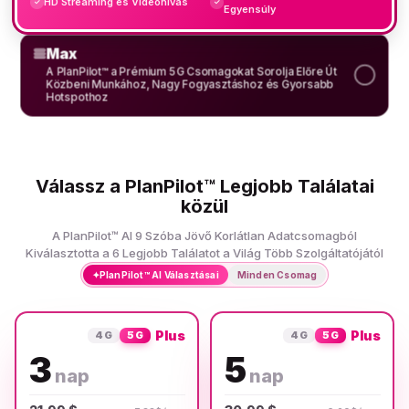
HD Streaming és Videohívás
✓
✓
Egyensúly
Max
A PlanPilot™ a Prémium 5G Csomagokat Sorolja Előre Út
Közbeni Munkához, Nagy Fogyasztáshoz és Gyorsabb
Hotspothoz
Válassz a PlanPilot™ Legjobb Találatai
közül
A PlanPilot™ AI 9 Szóba Jövő Korlátlan Adatcsomagból
Kiválasztotta a 6 Legjobb Találatot a Világ Több Szolgáltatójától
✦
PlanPilot™ AI Választásai
Minden Csomag
Plus
Plus
4G
5G
4G
5G
3
5
nap
nap