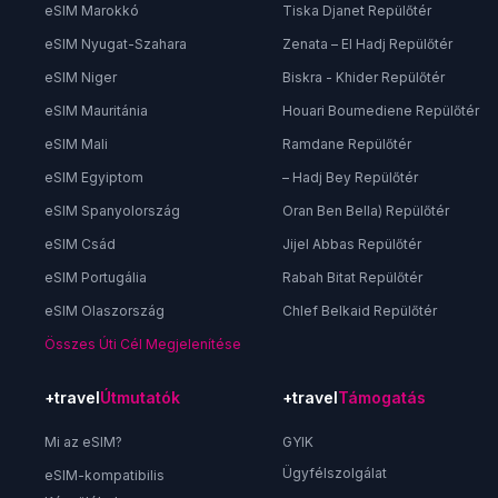
eSIM Marokkó
Tiska Djanet Repülőtér
eSIM Nyugat-Szahara
Zenata – El Hadj Repülőtér
eSIM Niger
Biskra - Khider Repülőtér
eSIM Mauritánia
Houari Boumediene Repülőtér
eSIM Mali
Ramdane Repülőtér
eSIM Egyiptom
– Hadj Bey Repülőtér
eSIM Spanyolország
Oran Ben Bella) Repülőtér
eSIM Csád
Jijel Abbas Repülőtér
eSIM Portugália
Rabah Bitat Repülőtér
eSIM Olaszország
Chlef Belkaid Repülőtér
Összes Úti Cél Megjelenítése
+travel
Útmutatók
+travel
Támogatás
Mi az eSIM?
GYIK
Ügyfélszolgálat
eSIM-kompatibilis