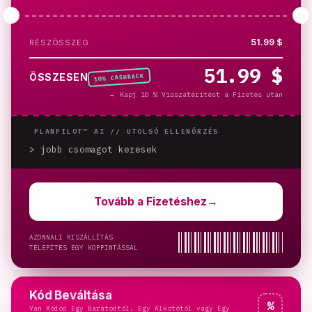
51.99 $
RÉSZÖSSZEG
51.99 $
% CASHBACK
ÖSSZESEN
10
→
Kapj 10 % Visszatérítést a Fizetés után
PLANPILOT™ AI //
UTOLSÓ ELLENŐRZÉS
> jobb csomagot keresek
_
Tovább a Fizetéshez
→
AZONNALI KISZÁLLÍTÁS
TELEPÍTÉS EGY KOPPINTÁSSAL
Kód Beváltása
%
Van Kódod Egy Barátodtól, Egy Alkotótól vagy Egy