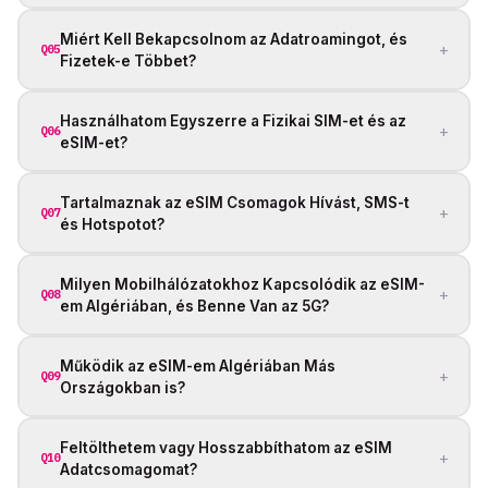
Miért Kell Bekapcsolnom az Adatroamingot, és
+
Q05
Fizetek-e Többet?
Használhatom Egyszerre a Fizikai SIM-et és az
+
Q06
eSIM-et?
Tartalmaznak az eSIM Csomagok Hívást, SMS-t
+
Q07
és Hotspotot?
Milyen Mobilhálózatokhoz Kapcsolódik az eSIM-
+
Q08
em Algériában, és Benne Van az 5G?
Működik az eSIM-em Algériában Más
+
Q09
Országokban is?
Feltölthetem vagy Hosszabbíthatom az eSIM
+
Q10
Adatcsomagomat?