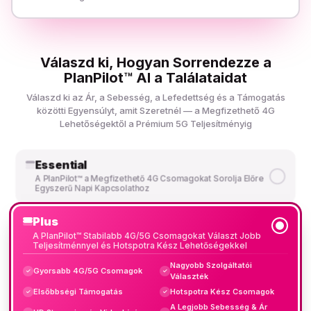
Válaszd ki, Hogyan Sorrendezze a
PlanPilot™ AI a Találataidat
Válaszd ki az Ár, a Sebesség, a Lefedettség és a Támogatás
közötti Egyensúlyt, amit Szeretnél — a Megfizethető 4G
Lehetőségektől a Prémium 5G Teljesítményig
Essential
A PlanPilot™ a Megfizethető 4G Csomagokat Sorolja Előre
Egyszerű Napi Kapcsolathoz
Plus
A PlanPilot™ Stabilabb 4G/5G Csomagokat Választ Jobb
Teljesítménnyel és Hotspotra Kész Lehetőségekkel
Nagyobb Szolgáltatói
Gyorsabb 4G/5G Csomagok
✓
✓
Választék
Elsőbbségi Támogatás
Hotspotra Kész Csomagok
✓
✓
A Legjobb Sebesség & Ár