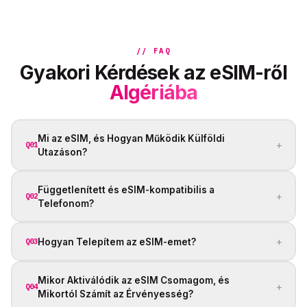
// FAQ
Gyakori Kérdések az eSIM-ről
Algériába
Mi az eSIM, és Hogyan Működik Külföldi
+
Q01
Utazáson?
Függetlenített és eSIM-kompatibilis a
+
Q02
Telefonom?
+
Hogyan Telepítem az eSIM-emet?
Q03
Mikor Aktiválódik az eSIM Csomagom, és
+
Q04
Mikortól Számít az Érvényesség?