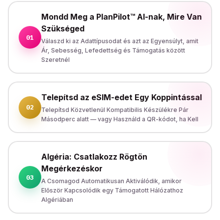
Mondd Meg a PlanPilot™ AI-nak, Mire Van
Szükséged
01
Válaszd ki az Adattípusodat és azt az Egyensúlyt, amit
Ár, Sebesség, Lefedettség és Támogatás között
Szeretnél
Telepítsd az eSIM-edet Egy Koppintással
02
Telepítsd Közvetlenül Kompatibilis Készülékre Pár
Másodperc alatt — vagy Használd a QR-kódot, ha Kell
Algéria: Csatlakozz Rögtön
Megérkezéskor
03
A Csomagod Automatikusan Aktiválódik, amikor
Először Kapcsolódik egy Támogatott Hálózathoz
Algériában