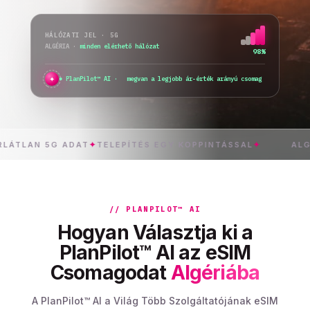
HÁLÓZATI JEL · 5G
ALGÉRIA
·
minden elérhető hálózat
98%
✦
PlanPilot™ AI ·
ellenőrzöm az azon
AN 5G ADAT
✦
TELEPÍTÉS EGY KOPPINTÁSSAL
✦
ALGÉRIA
// PLANPILOT™ AI
Hogyan Választja ki a
PlanPilot™ AI az eSIM
Csomagodat
Algériába
A PlanPilot™ AI a Világ Több Szolgáltatójának eSIM