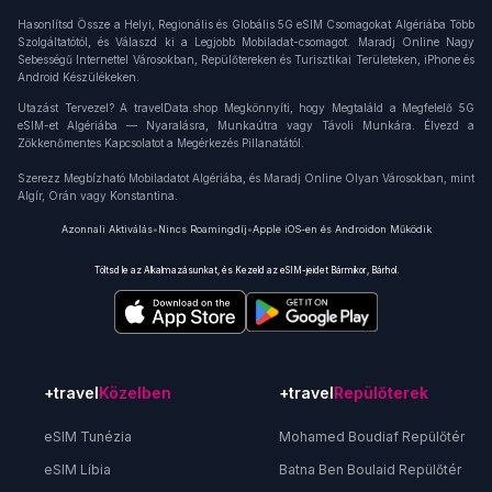
Hasonlítsd Össze a Helyi, Regionális és Globális 5G eSIM Csomagokat Algériába Több
Szolgáltatótól, és Válaszd ki a Legjobb Mobiladat-csomagot. Maradj Online Nagy
Sebességű Internettel Városokban, Repülőtereken és Turisztikai Területeken, iPhone és
Android Készülékeken.
Utazást Tervezel? A travelData.shop Megkönnyíti, hogy Megtaláld a Megfelelő 5G
eSIM-et Algériába — Nyaralásra, Munkaútra vagy Távoli Munkára. Élvezd a
Zökkenőmentes Kapcsolatot a Megérkezés Pillanatától.
Szerezz Megbízható Mobiladatot Algériába, és Maradj Online Olyan Városokban, mint
Algír, Orán vagy Konstantina.
Azonnali Aktiválás
•
Nincs Roamingdíj
•
Apple iOS-en és Androidon Működik
Töltsd le az Alkalmazásunkat, és Kezeld az eSIM-jeidet Bármikor, Bárhol.
+travel
Közelben
+travel
Repülőterek
eSIM Tunézia
Mohamed Boudiaf Repülőtér
eSIM Líbia
Batna Ben Boulaid Repülőtér