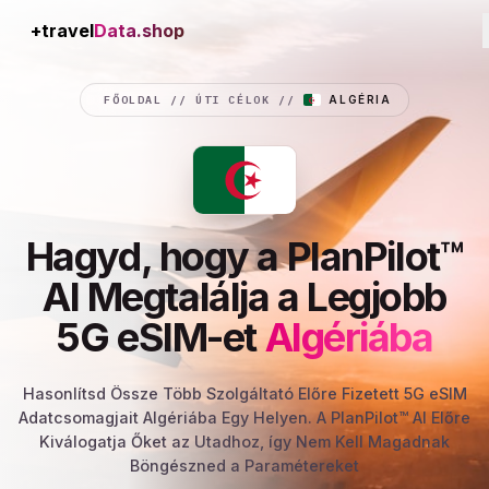
+travel
Connection
FŐOLDAL
//
ÚTI CÉLOK
//
ALGÉRIA
Hagyd, hogy a PlanPilot™
AI Megtalálja a Legjobb
5G eSIM-et
Algériába
Hasonlítsd Össze Több Szolgáltató Előre Fizetett 5G eSIM
Adatcsomagjait Algériába Egy Helyen. A PlanPilot™ AI Előre
Kiválogatja Őket az Utadhoz, így Nem Kell Magadnak
Böngészned a Paramétereket