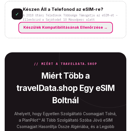
Készen Áll a Telefonod az eSIM-re?
✓
A 2018 Utáni Telefonok Többsége Támogatja az eSIM-et –
Ellenőrizd a Sajátodat 10 Másodperc alatt
Készülék Kompatibilitásának Ellenőrzése
→
// MIÉRT A TRAVELDATA.SHOP
Miért Több a
travelData.shop Egy eSIM
Boltnál
Ahelyett, hogy Egyetlen Szolgáltató Csomagjait Tolná,
a PlanPilot™ AI Több Szolgáltató Szóba Jövő eSIM
Csomagjait Hasonlítja Össze Algériába, és a Legjobb