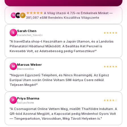
★★★★★
A Világ Utazói 4.7/5-re Értékelnek Minket —
S
M
P
381,087 eSIM Rendelés Kiszállítva Világszerte
Sarah Chen
S
★★★★★
@sarahchen_travels
"
A travelData.shop-t Használtam a Japán Utamon, és a Landolás
Pillanatától Hibátlanul Működött. A Beállítás Két Percnél is
Kevesebb Volt, az Adatsebesség pedig Fantasztikus!
"
Marcus Weber
M
★★★★★
@marcusweber
"
Nagyon Egyszerű Telepíteni, és Nincs Roamingdíj. Az Egész
Európai Utam során Online Voltam SIM-kártya Csere nélkül.
Teljesen Megéri!
"
Priya Sharma
P
★★★★
☆
@priyasharma
"
A Csomagomat Online Vettem Meg, mielőtt Thaiföldre Indultam. A
QR-kód Azonnal Megjött, a Kapcsolat pedig Mindenhol Gyors Volt
— Tengerpartokon, Városokban, Még Távoli Helyeken is.
"