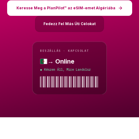
Keresse Meg a PlanPilot™ az eSIM-emet Algériába
Fedezz Fel Más Úti Célokat
BESZÁLLÁS · KAPCSOLAT
→ Online
Algéria
Készen Áll, Mire Landolsz
●