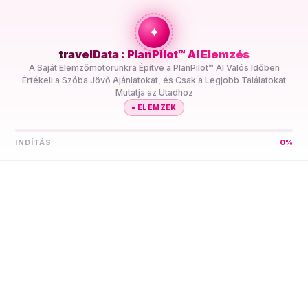
+travel
Connection
✦
travelData : PlanPilot™ AI Elemzés
FŐOLDAL
//
ÚTI CÉLOK
//
AMERIKAI SZAMOA
A Saját Elemzőmotorunkra Építve a PlanPilot™ AI Valós Időben
Értékeli a Szóba Jövő Ajánlatokat, és Csak a Legjobb Találatokat
Mutatja az Utadhoz
●
ELEMZEK
INDÍTÁS
0
%
Hagyd, hogy a PlanPilot™
AI Megtalálja a Legjobb
5G eSIM-et
Amerikai
Szamoára
Hasonlítsd Össze Több Szolgáltató Előre Fizetett 5G eSIM
Adatcsomagjait Amerikai Szamoára Egy Helyen. A
PlanPilot™ AI Előre Kiválogatja Őket az Utadhoz, így Nem