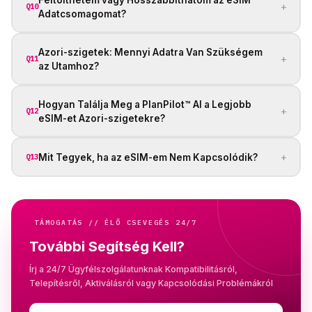
+
Q10
Adatcsomagomat?
Azori-szigetek: Mennyi Adatra Van Szükségem
+
Q11
az Utamhoz?
Hogyan Találja Meg a PlanPilot™ AI a Legjobb
+
Q12
eSIM-et Azori-szigetekre?
+
Mit Tegyek, ha az eSIM-em Nem Kapcsolódik?
Q13
TÁMOGATÁS // ÉLŐ CSEVEGÉS 24/7
További Segítség Kell?
Írj a 24/7 Ügyfélszolgálatunknak Kompatibilitásról,
Telepítésről, Aktiválásról vagy Kapcsolódási Problémákról