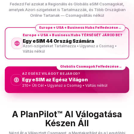
Fedezd Fel azokat a Regionális és Globális eSIM Csomagokat,
amelyek Azori-szigeteket is Tartalmazzák, és Több Országban
Online Tartanak — Csomagváltás nélkül
Europe + USA + Business Hubs Felfedezése
→
Europe + USA + Business Hubs TÉRSÉGÉT JÁROD BE?
Egy eSIM 44 Ország Számára
Azori-szigeteket Tartalmazza • Ugyanaz a Csomag •
Váltás nélkül
Globális Csomagok Felfedezése
→
AZ EGÉSZ VILÁGOT BEJÁROD?
Egy eSIM az Egész Világon
210+ Úti Cél • Ugyanaz a Csomag • Váltás nélkül
A PlanPilot™ AI Válogatása
Készen Áll
Nézd Át a Választott Csomagot, a Megtakarítást és a Legutóbbi