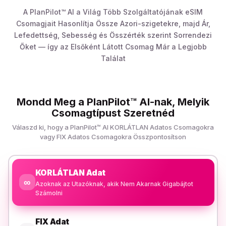
A PlanPilot™ AI a Világ Több Szolgáltatójának eSIM
Csomagjait Hasonlítja Össze Azori-szigetekre, majd Ár,
Lefedettség, Sebesség és Összérték szerint Sorrendezi
Őket — így az Elsőként Látott Csomag Már a Legjobb
Találat
Mondd Meg a PlanPilot™ AI-nak, Melyik
Csomagtípust Szeretnéd
Válaszd ki, hogy a PlanPilot™ AI KORLÁTLAN Adatos Csomagokra
vagy FIX Adatos Csomagokra Összpontosítson
KORLÁTLAN Adat
∞
Azoknak az Utazóknak, akik Nem Akarnak Gigabájtot
Számolni
FIX Adat