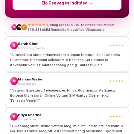
Élő Csevegés Indítása
→
★★★★★
A Világ Utazói 4.7/5-re Értékelnek Minket —
S
M
P
379,331 eSIM Rendelés Kiszállítva Világszerte
Sarah Chen
S
★★★★★
@sarahchen_travels
"
A travelData.shop-t Használtam a Japán Utamon, és a Landolás
Pillanatától Hibátlanul Működött. A Beállítás Két Percnél is
Kevesebb Volt, az Adatsebesség pedig Fantasztikus!
"
Marcus Weber
M
★★★★★
@marcusweber
"
Nagyon Egyszerű Telepíteni, és Nincs Roamingdíj. Az Egész
Európai Utam során Online Voltam SIM-kártya Csere nélkül.
Teljesen Megéri!
"
Priya Sharma
P
★★★★
☆
@priyasharma
"
A Csomagomat Online Vettem Meg, mielőtt Thaiföldre Indultam. A
QR-kód Azonnal Megjött, a Kapcsolat pedig Mindenhol Gyors Volt