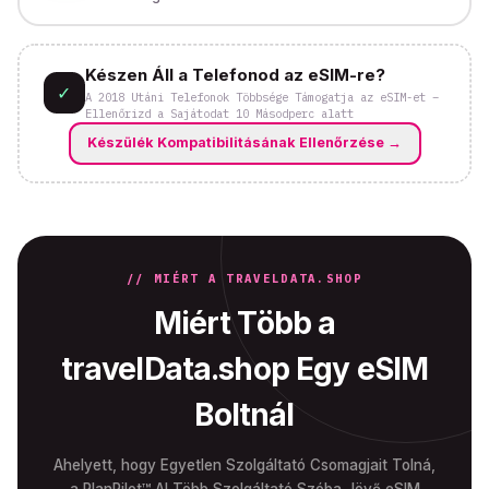
Készen Áll a Telefonod az eSIM-re?
✓
A 2018 Utáni Telefonok Többsége Támogatja az eSIM-et –
Ellenőrizd a Sajátodat 10 Másodperc alatt
Készülék Kompatibilitásának Ellenőrzése
→
// MIÉRT A TRAVELDATA.SHOP
Miért Több a
travelData.shop Egy eSIM
Boltnál
Ahelyett, hogy Egyetlen Szolgáltató Csomagjait Tolná,