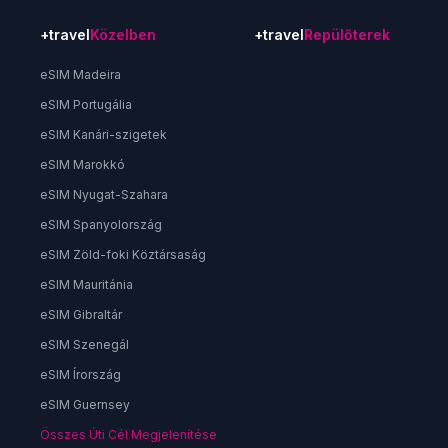
+travel
Közelben
+travel
Repülőterek
eSIM Madeira
eSIM Portugália
eSIM Kanári-szigetek
eSIM Marokkó
eSIM Nyugat-Szahara
eSIM Spanyolország
eSIM Zöld-foki Köztársaság
eSIM Mauritánia
eSIM Gibraltár
eSIM Szenegál
eSIM Írország
eSIM Guernsey
Összes Úti Cél Megjelenítése