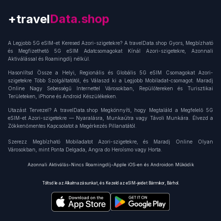
+travel
Connection
A Legjobb 5G eSIM-et Keresed Azori-szigetekre? A travelData.shop Gyors, Megbízható
és Megfizethető 5G eSIM Adatcsomagokat Kínál Azori-szigetekre, Azonnali
Aktiválással és Roamingdíj nélkül.
Hasonlítsd Össze a Helyi, Regionális és Globális 5G eSIM Csomagokat Azori-
szigetekre Több Szolgáltatótól, és Válaszd ki a Legjobb Mobiladat-csomagot. Maradj
Online Nagy Sebességű Internettel Városokban, Repülőtereken és Turisztikai
Területeken, iPhone és Android Készülékeken.
Utazást Tervezel? A travelData.shop Megkönnyíti, hogy Megtaláld a Megfelelő 5G
eSIM-et Azori-szigetekre — Nyaralásra, Munkaútra vagy Távoli Munkára. Élvezd a
Zökkenőmentes Kapcsolatot a Megérkezés Pillanatától.
Szerezz Megbízható Mobiladatot Azori-szigetekre, és Maradj Online Olyan
Városokban, mint Ponta Delgada, Angra do Heroísmo vagy Horta.
Azonnali Aktiválás
•
Nincs Roamingdíj
•
Apple iOS-en és Androidon Működik
Töltsd le az Alkalmazásunkat, és Kezeld az eSIM-jeidet Bármikor, Bárhol.