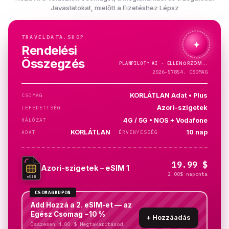
Javaslatokat, mielőtt a Fizetéshez Lépsz
TRAVELDATA.SHOP
✦
Rendelési
Összegzés
PLANPILOT™
AI ·
ELLENŐRZÖM…
2026-57854. CSOMAG
KORLÁTLAN Adat • Plus
CSOMAG
Azori-szigetek
LEFEDETTSÉG
4G / 5G • NOS + Vodafone
HÁLÓZAT
KORLÁTLAN
10 nap
ADAT
ÉRVÉNYESSÉG
19.99 $
Azori-szigetek – eSIM 1
2.00$ naponta
eSIM
CSOMAGKUPON
Add Hozzá a 2. eSIM-et — az
Egész Csomag −10 %
+
Hozzáadás
Összesen 4.00 $ Megtakarításod