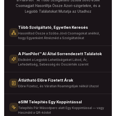
a PlanPilot™ AI Több Szolgáltató Szóba Jövő eSIM
Csomagjait Hasonlítja Össze Azori-szigetekre, és a
Legjobb Találatokat Mutatja az Utadhoz
Több Szolgáltató, Egyetlen Keresés
Hasonlítsd Össze a Szóba Jövő Csomagokat anélkül,
hogy Egyenként Átnéznéd a Szolgáltatókat
A PlanPilot™ AI Által Sorrendezett Találatok
Elsőként a Legjobb Lehetőségeket Látod, Ár,
Lefedettség, Sebesség és Összérték szerint
Átlátható Előre Fizetett Árak
Előre Fizetsz, és Váratlan Roamingdíjak nélkül Utazol
eSIM Telepítés Egy Koppintással
Telepítés Pár Másodperc alatt Egy Koppintással — vagy
Használd a QR-kódot