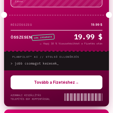
Lenne
19.99 $
RÉSZÖSSZEG
19.99 $
% CASHBACK
ÖSSZESEN
10
→
Kapj 10 % Visszatérítést a Fizetés után
PLANPILOT™ AI //
UTOLSÓ ELLENŐRZÉS
> jobb csomagot keresek
_
Tovább a Fizetéshez
→
AZONNALI KISZÁLLÍTÁS
TELEPÍTÉS EGY KOPPINTÁSSAL