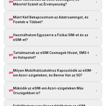
+
Q04
Mikortól Számít az Érvényesség?
Miért Kell Bekapcsolnom az Adatroamingot, és
+
Q05
Fizetek-e Többet?
Használhatom Egyszerre a Fizikai SIM-et és az
+
Q06
eSIM-et?
Tartalmaznak az eSIM Csomagok Hívást, SMS-t
+
Q07
és Hotspotot?
Milyen Mobilhálózatokhoz Kapcsolódik az eSIM-
+
Q08
em Azori-szigeteken, és Benne Van az 5G?
Működik az eSIM-em Azori-szigeteken Más
+
Q09
Országokban is?
Feltölthetem vagy Hosszabbíthatom az eSIM