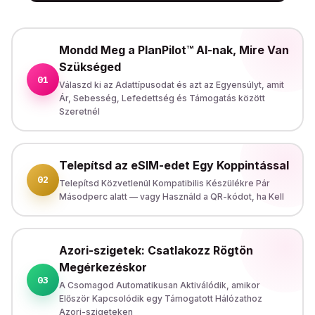
Mondd Meg a PlanPilot™ AI-nak, Mire Van
Szükséged
01
Válaszd ki az Adattípusodat és azt az Egyensúlyt, amit
Ár, Sebesség, Lefedettség és Támogatás között
Szeretnél
Telepítsd az eSIM-edet Egy Koppintással
02
Telepítsd Közvetlenül Kompatibilis Készülékre Pár
Másodperc alatt — vagy Használd a QR-kódot, ha Kell
Azori-szigetek: Csatlakozz Rögtön
Megérkezéskor
03
A Csomagod Automatikusan Aktiválódik, amikor
Először Kapcsolódik egy Támogatott Hálózathoz
Azori-szigeteken