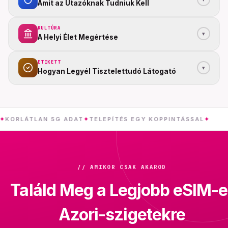
Amit az Utazóknak Tudniuk Kell
KULTÚRA
▾
A Helyi Élet Megértése
ETIKETT
▾
Hogyan Legyél Tisztelettudó Látogató
LÁTLAN 5G ADAT
✦
TELEPÍTÉS EGY KOPPINTÁSSAL
✦
AZOR
// AMIKOR CSAK AKAROD
Találd Meg a Legjobb eSIM-e
Azori-szigetekre