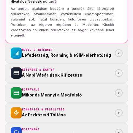
Hivatalos Nyelvek
:
portugál
Az angolt általában beszélik a turisták által látogatott
területeken, szállodákban, közlekedési csomópontokon,
valamint sok fiatal körében, különösen Lisszabonban,
Portóban, az Algarve régióban és Madeirán. Kisebb
városokban és vidéki területeken az angol kevésbé lehet
elterjedt.
MOBIL & INTERNET
▾
Lefedettség, Roaming & eSIM-elérhetőség
KÉSZPÉNZ & KÁRTYA
▾
A Napi Vásárlások Kifizetése
BORRAVALÓ
▾
Mikor és Mennyi a Megfelelő
KONNEKTOR & FESZÜLTSÉG
▾
Az Eszközeid Töltése
BIZTONSÁG
▾