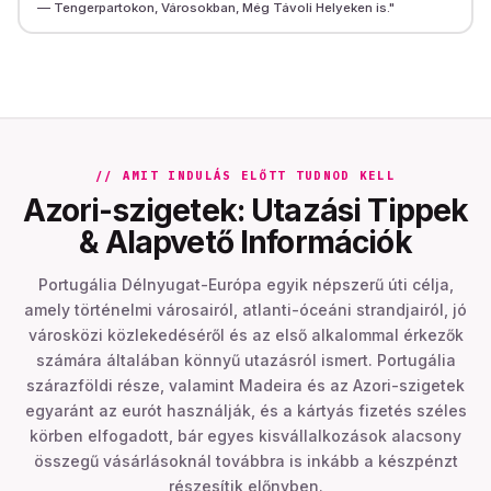
— Tengerpartokon, Városokban, Még Távoli Helyeken is.
"
// AMIT INDULÁS ELŐTT TUDNOD KELL
Azori-szigetek: Utazási Tippek
& Alapvető Információk
Portugália Délnyugat-Európa egyik népszerű úti célja,
amely történelmi városairól, atlanti-óceáni strandjairól, jó
városközi közlekedéséről és az első alkalommal érkezők
számára általában könnyű utazásról ismert. Portugália
szárazföldi része, valamint Madeira és az Azori-szigetek
egyaránt az eurót használják, és a kártyás fizetés széles
körben elfogadott, bár egyes kisvállalkozások alacsony
összegű vásárlásoknál továbbra is inkább a készpénzt
részesítik előnyben.