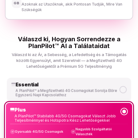
GB
Azoknak az Utazóknak, akik Pontosan Tudják, Mire Van
Szükségük
Válaszd ki, Hogyan Sorrendezze a
PlanPilot™ AI a Találataidat
Válaszd ki az Ár, a Sebesség, a Lefedettség és a Támogatás
közötti Egyensúlyt, amit Szeretnél — a Megfizethető 4G
Lehetőségektől a Prémium 5G Teljesítményig
Essential
A PlanPilot™ a Megfizethető 4G Csomagokat Sorolja Előre
Egyszerű Napi Kapcsolathoz
Plus
A PlanPilot™ Stabilabb 4G/5G Csomagokat Választ Jobb
Teljesítménnyel és Hotspotra Kész Lehetőségekkel
Nagyobb Szolgáltatói
Gyorsabb 4G/5G Csomagok
✓
✓
Választék