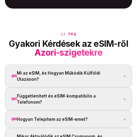
// FAQ
Gyakori Kérdések az eSIM-ről
Azori-szigetekre
Mi az eSIM, és Hogyan Működik Külföldi
+
Q01
Utazáson?
Függetlenített és eSIM-kompatibilis a
+
Q02
Telefonom?
+
Hogyan Telepítem az eSIM-emet?
Q03
Mikor Aktiválódik az eSIM Csomagom, és