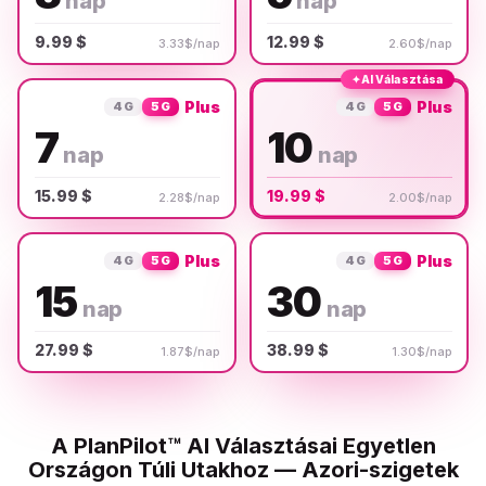
nap
nap
9.99 $
12.99 $
3.33$/nap
2.60$/nap
✦
AI Választása
Plus
Plus
4G
5G
4G
5G
7
10
nap
nap
15.99 $
19.99 $
2.28$/nap
2.00$/nap
Plus
Plus
4G
5G
4G
5G
15
30
nap
nap
27.99 $
38.99 $
1.87$/nap
1.30$/nap
A PlanPilot™ AI Választásai Egyetlen
Országon Túli Utakhoz — Azori-szigetek