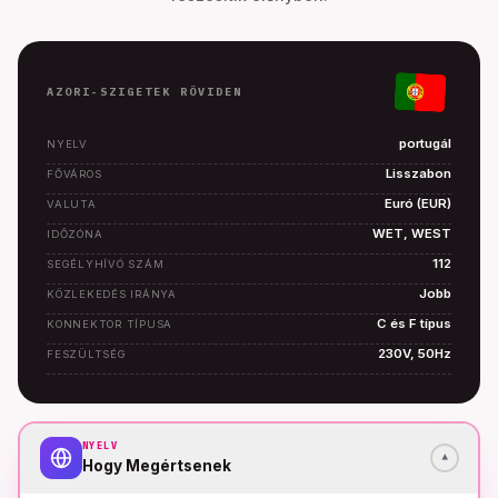
AZORI-SZIGETEK RÖVIDEN
portugál
NYELV
Lisszabon
FŐVÁROS
Euró (EUR)
VALUTA
WET, WEST
IDŐZÓNA
112
SEGÉLYHÍVÓ SZÁM
Jobb
KÖZLEKEDÉS IRÁNYA
C és F típus
KONNEKTOR TÍPUSA
230V, 50Hz
FESZÜLTSÉG
NYELV
▾
Hogy Megértsenek