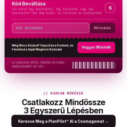
Kód Beváltása
%
Van Kódod Egy Barátodtól, Egy Alkotótól vagy Egy
Partnertől? Add Meg Alább, és Feloldod az Ajánlatodat
Aktiválás
Még Nincs Kódod? Fejezd be a Fizetést, és
Hogyan Működik
Feloldod a Saját Meghívó Kódodat
AZ AJÁNLATOK KÓDTÓL FÜGGŐEN VÁLTOZNAK
RENDELÉSENKÉNT EGY KÓD
// HOGYAN MŰKÖDIK
Csatlakozz Mindössze
3 Egyszerű Lépésben
Keresse Meg a PlanPilot™ AI a Csomagomat
→