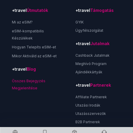
+travel
Útmutatók
+travel
Támogatás
Mi az eSIM?
GYIK
Ügyfélszolgálat
eSIM-kompatibilis
Készülékek
+travel
Jutalmak
Hogyan Telepíts eSIM-et
Cashback Jutalmak
Mikor Aktiváld az eSIM-et
Meghívó Program
+travel
Blog
Ajándékkártyák
Összes Bejegyzés
+travel
Partnerek
Megjelenítése
Affiliate Partnerek
Utazási Irodák
Utazásszervezők
B2B Partnerek