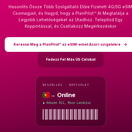
Hasonlíts Össze Több Szolgáltató Előre Fizetett 4G/5G eSI
Csomagjait, és Hagyd, hogy a PlanPilot™ AI Megtalálja a
Legjobb Lehetőségeket az Utadhoz. Telepítsd Egy
Koppintással, és Csatlakozz Megérkezéskor
Keresse Meg a PlanPilot™ az eSIM-emet Azori-szigetekre
Fedezz Fel Más Úti Célokat
BESZÁLLÁS · KAPCSOLAT
→ Online
Azori-szigetek
Készen Áll, Mire Landolsz
●