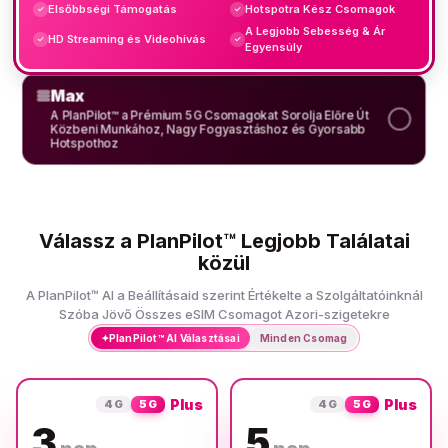
Elsőbbségi Támogatás
Hotspotra Kész Csomagok
✓
✓
A Legjobb Sebesség & Ár
HD Streaming és Videohívás
✓
✓
Egyensúly
Max
A PlanPilot™ a Prémium 5G Csomagokat Sorolja Előre Út
Közbeni Munkához, Nagy Fogyasztáshoz és Gyorsabb
Hotspothoz
Válassz a PlanPilot™ Legjobb Találatai
közül
A PlanPilot™ AI a Beállításaid szerint Értékelte a Szolgáltatóinknál
Szóba Jövő Összes eSIM Csomagot Azori-szigetekre
✦
PlanPilot™ AI Választásai
Minden Csomag
Plus
Plus
4G
5G
4G
5G
3
5