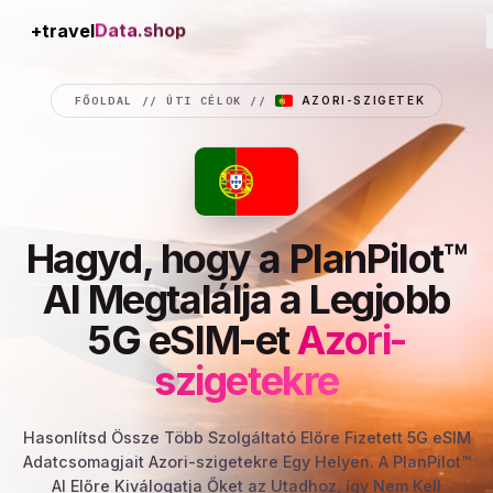
+travel
Connection
FŐOLDAL
//
ÚTI CÉLOK
//
AZORI-SZIGETEK
Hagyd, hogy a PlanPilot™
AI Megtalálja a Legjobb
5G eSIM-et
Azori-
szigetekre
Hasonlítsd Össze Több Szolgáltató Előre Fizetett 5G eSIM
Adatcsomagjait Azori-szigetekre Egy Helyen. A PlanPilot™
AI Előre Kiválogatja Őket az Utadhoz, így Nem Kell