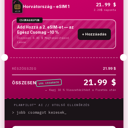
21.99 $
Horvátország – eSIM 1
2.20$ naponta
eSIM
CSOMAGKUPON
Add Hozzá a 2. eSIM-et — az
Egész Csomag −10 %
+
Hozzáadás
Összesen 4.40 $ Megtakarításod
Lenne
21.99 $
RÉSZÖSSZEG
21.99 $
% CASHBACK
ÖSSZESEN
10
→
Kapj 10 % Visszatérítést a Fizetés után
PLANPILOT™ AI //
UTOLSÓ ELLENŐRZÉS
> jobb csomagot keresek