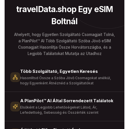
travelData.shop Egy eSIM
Boltnál
Ahelyett, hogy Egyetlen Szolgáltató Csomagjait Tolná,
a PlanPilot™ AI Több Szolgáltató Szóba Jövő eSIM
Csomagjait Hasonlítja Össze Horvátországba, és a
Legjobb Találatokat Mutatja az Utadhoz
Több Szolgáltató, Egyetlen Keresés
Hasonlítsd Össze a Szóba Jövő Csomagokat anélkül,
hogy Egyenként Átnéznéd a Szolgáltatókat
A PlanPilot™ AI Által Sorrendezett Találatok
Elsőként a Legjobb Lehetőségeket Látod, Ár,
Lefedettség, Sebesség és Összérték szerint