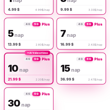
nap
nap
4.99 $
9.99 $
4.99$/nap
3.33$/nap
Plus
Plus
4G
5G
4G
5G
5
7
nap
nap
13.99 $
16.99 $
2.80$/nap
2.43$/nap
✦
AI Választása
Plus
Plus
4G
5G
4G
5G
10
15
nap
nap
21.99 $
36.99 $
2.20$/nap
2.47$/nap
Plus
4G
5G
30
nap