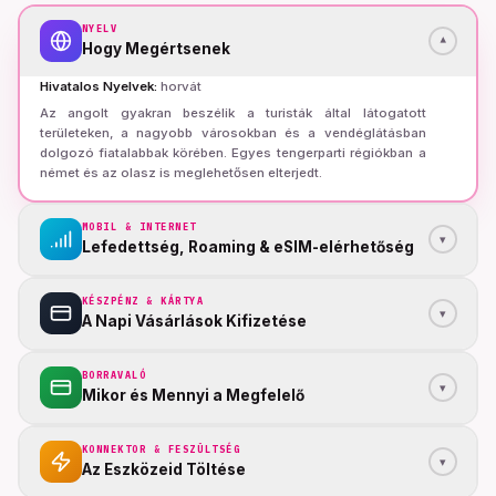
NYELV
▾
Hogy Megértsenek
Hivatalos Nyelvek
:
horvát
Az angolt gyakran beszélik a turisták által látogatott
területeken, a nagyobb városokban és a vendéglátásban
dolgozó fiatalabbak körében. Egyes tengerparti régiókban a
német és az olasz is meglehetősen elterjedt.
MOBIL & INTERNET
▾
Lefedettség, Roaming & eSIM-elérhetőség
KÉSZPÉNZ & KÁRTYA
▾
A Napi Vásárlások Kifizetése
BORRAVALÓ
▾
Mikor és Mennyi a Megfelelő
KONNEKTOR & FESZÜLTSÉG
▾
Az Eszközeid Töltése