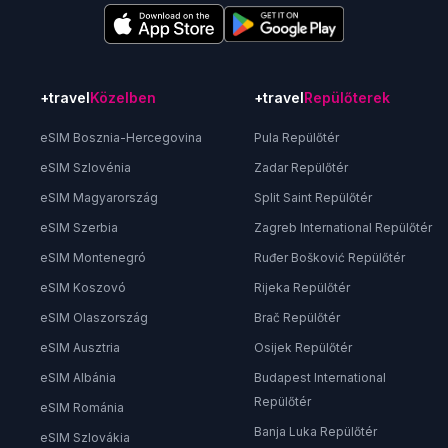
+travel
Közelben
+travel
Repülőterek
eSIM Bosznia-Hercegovina
Pula Repülőtér
eSIM Szlovénia
Zadar Repülőtér
eSIM Magyarország
Split Saint Repülőtér
eSIM Szerbia
Zagreb International Repülőtér
eSIM Montenegró
Ruđer Bošković Repülőtér
eSIM Koszovó
Rijeka Repülőtér
eSIM Olaszország
Brač Repülőtér
eSIM Ausztria
Osijek Repülőtér
eSIM Albánia
Budapest International
Repülőtér
eSIM Románia
Banja Luka Repülőtér
eSIM Szlovákia