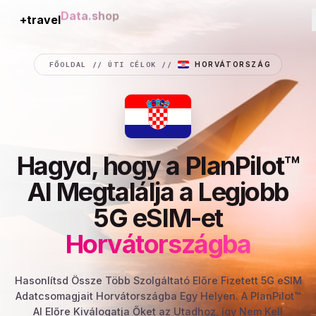
+travel
Connection
FŐOLDAL
//
ÚTI CÉLOK
//
HORVÁTORSZÁG
Hagyd, hogy a PlanPilot™
AI Megtalálja a Legjobb
5G eSIM-et
Horvátországba
Hasonlítsd Össze Több Szolgáltató Előre Fizetett 5G eSIM
Adatcsomagjait Horvátországba Egy Helyen. A PlanPilot™
AI Előre Kiválogatja Őket az Utadhoz, így Nem Kell