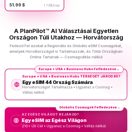
51.99 $
1.73$/nap
A PlanPilot™ AI Választásai Egyetlen
Országon Túli Utakhoz — Horvátország
Fedezd Fel azokat a Regionális és Globális eSIM Csomagokat,
amelyek Horvátországot is Tartalmazzák, és Több Országban
Online Tartanak — Csomagváltás nélkül
Europe + USA + Business Hubs Felfedezése
→
Europe + USA + Business Hubs TÉRSÉGÉT JÁROD BE?
Egy eSIM 44 Ország Számára
Horvátországot Tartalmazza • Ugyanaz a Csomag •
Váltás nélkül
Globális Csomagok Felfedezése
→
AZ EGÉSZ VILÁGOT BEJÁROD?
Egy eSIM az Egész Világon
210+ Úti Cél • Ugyanaz a Csomag • Váltás nélkül