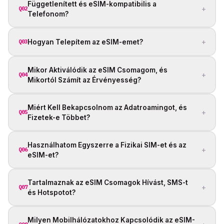
Függetlenített és eSIM-kompatibilis a
+
Q02
Telefonom?
+
Hogyan Telepítem az eSIM-emet?
Q03
Mikor Aktiválódik az eSIM Csomagom, és
+
Q04
Mikortól Számít az Érvényesség?
Miért Kell Bekapcsolnom az Adatroamingot, és
+
Q05
Fizetek-e Többet?
Használhatom Egyszerre a Fizikai SIM-et és az
+
Q06
eSIM-et?
Tartalmaznak az eSIM Csomagok Hívást, SMS-t
+
Q07
és Hotspotot?
Milyen Mobilhálózatokhoz Kapcsolódik az eSIM-