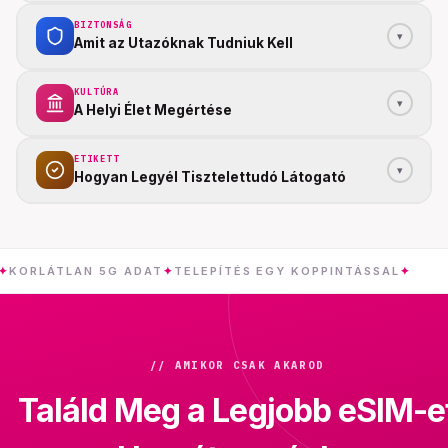
BIZTONSÁG
▾
Amit az Utazóknak Tudniuk Kell
KULTÚRA
▾
A Helyi Élet Megértése
ETIKETT
▾
Hogyan Legyél Tisztelettudó Látogató
ÁTLAN 5G ADAT
✦
TELEPÍTÉS EGY KOPPINTÁSSAL
✦
HORV
// AMIKOR CSAK AKAROD
Találd Meg a Legjobb eSIM-e