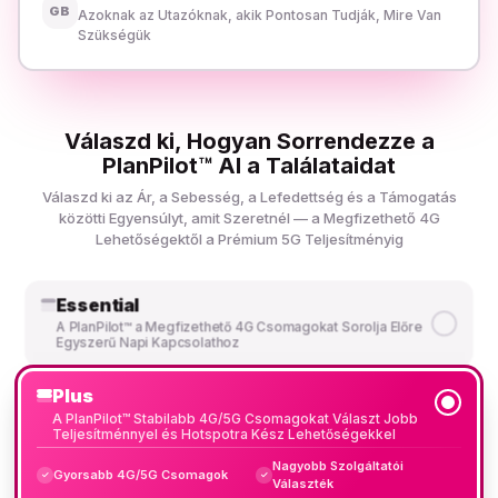
GB
Azoknak az Utazóknak, akik Pontosan Tudják, Mire Van
Szükségük
Válaszd ki, Hogyan Sorrendezze a
PlanPilot™ AI a Találataidat
Válaszd ki az Ár, a Sebesség, a Lefedettség és a Támogatás
közötti Egyensúlyt, amit Szeretnél — a Megfizethető 4G
Lehetőségektől a Prémium 5G Teljesítményig
Essential
A PlanPilot™ a Megfizethető 4G Csomagokat Sorolja Előre
Egyszerű Napi Kapcsolathoz
Plus
A PlanPilot™ Stabilabb 4G/5G Csomagokat Választ Jobb
Teljesítménnyel és Hotspotra Kész Lehetőségekkel
Nagyobb Szolgáltatói
Gyorsabb 4G/5G Csomagok
✓
✓
Választék