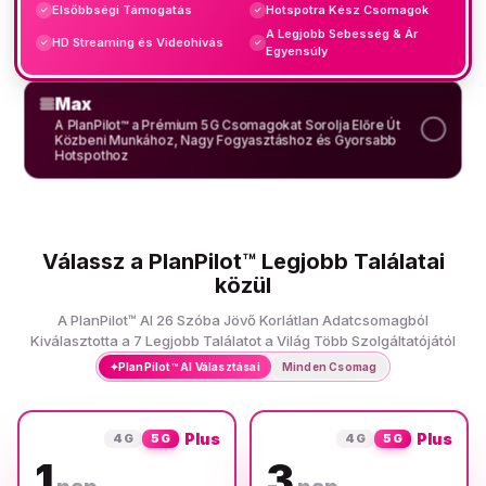
Elsőbbségi Támogatás
Hotspotra Kész Csomagok
✓
✓
A Legjobb Sebesség & Ár
HD Streaming és Videohívás
✓
✓
Egyensúly
Max
A PlanPilot™ a Prémium 5G Csomagokat Sorolja Előre Út
Közbeni Munkához, Nagy Fogyasztáshoz és Gyorsabb
Hotspothoz
Válassz a PlanPilot™ Legjobb Találatai
közül
A PlanPilot™ AI 26 Szóba Jövő Korlátlan Adatcsomagból
Kiválasztotta a 7 Legjobb Találatot a Világ Több Szolgáltatójától
✦
PlanPilot™ AI Választásai
Minden Csomag
Plus
Plus
4G
5G
4G
5G
1
3