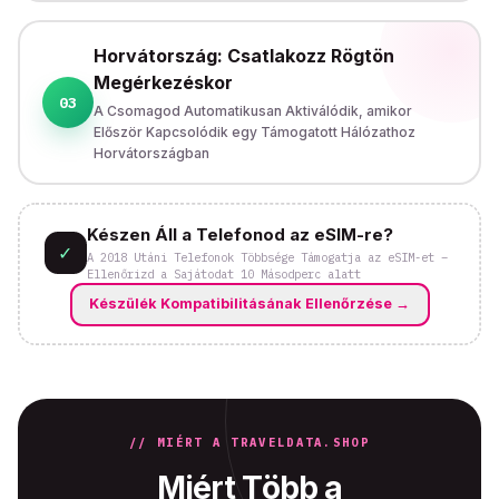
Horvátország: Csatlakozz Rögtön
Megérkezéskor
03
A Csomagod Automatikusan Aktiválódik, amikor
Először Kapcsolódik egy Támogatott Hálózathoz
Horvátországban
Készen Áll a Telefonod az eSIM-re?
✓
A 2018 Utáni Telefonok Többsége Támogatja az eSIM-et –
Ellenőrizd a Sajátodat 10 Másodperc alatt
Készülék Kompatibilitásának Ellenőrzése
→
// MIÉRT A TRAVELDATA.SHOP
Miért Több a