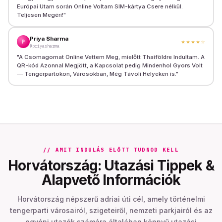
Európai Utam során Online Voltam SIM-kártya Csere nélkül.
Teljesen Megéri!
"
Priya Sharma
P
★★★★
☆
@priyasharma
"
A Csomagomat Online Vettem Meg, mielőtt Thaiföldre Indultam. A
QR-kód Azonnal Megjött, a Kapcsolat pedig Mindenhol Gyors Volt
— Tengerpartokon, Városokban, Még Távoli Helyeken is.
"
// AMIT INDULÁS ELŐTT TUDNOD KELL
Horvátország: Utazási Tippek &
Alapvető Információk
Horvátország népszerű adriai úti cél, amely történelmi
tengerparti városairól, szigeteiről, nemzeti parkjairól és az
egyéni utazók számára általában könnyű utazási