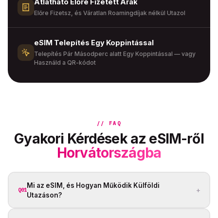
Átlátható Előre Fizetett Árak
Előre Fizetsz, és Váratlan Roamingdíjak nélkül Utazol
eSIM Telepítés Egy Koppintással
Telepítés Pár Másodperc alatt Egy Koppintással — vagy
Használd a QR-kódot
// FAQ
Gyakori Kérdések az eSIM-ről
Horvátországba
Mi az eSIM, és Hogyan Működik Külföldi
+
Q01
Utazáson?