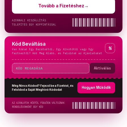
Tovább a Fizetéshez
→
AZONNALI KISZÁLLÍTÁS
TELEPÍTÉS EGY KOPPINTÁSSAL
Kód Beváltása
%
Van Kódod Egy Barátodtól, Egy Alkotótól vagy Egy
Partnertől? Add Meg Alább, és Feloldod az Ajánlatodat
Aktiválás
Még Nincs Kódod? Fejezd be a Fizetést, és
Hogyan Működik
Feloldod a Saját Meghívó Kódodat
AZ AJÁNLATOK KÓDTÓL FÜGGŐEN VÁLTOZNAK
RENDELÉSENKÉNT EGY KÓD