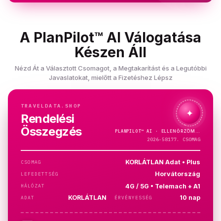
A PlanPilot™ AI Válogatása
Készen Áll
Nézd Át a Választott Csomagot, a Megtakarítást és a Legutóbbi
Javaslatokat, mielőtt a Fizetéshez Lépsz
TRAVELDATA.SHOP
✦
Rendelési
Összegzés
PLANPILOT™
AI ·
ELLENŐRZÖM…
2026-58177. CSOMAG
KORLÁTLAN Adat • Plus
CSOMAG
Horvátország
LEFEDETTSÉG
4G / 5G • Telemach + A1
HÁLÓZAT
KORLÁTLAN
10 nap
ADAT
ÉRVÉNYESSÉG