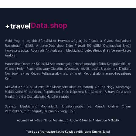
+travel
Connection
Vedd Meg a Legjobb 5G eSIM-et Horvátországba, és Élvezd a Gyors Mobiladatot
Roamingdíj nélkül. A travelData.shop Előre Fizetett 5G eSIM Csomagokat Nyújt
Horvátországba, Azonnali Aktiválással, Megbízható Lefedettséggel és Versenyképes
Árakkal.
Hasonlítsd Össze az 5G eSIM Adatcsomagokat Horvátországba Több Szolgáltatótól, és
Válassz Helyi, Regionális vagy Globális Lefedettség között. Ideális Utazóknak, Digitális
Nomádoknak és Céges Felhasználóknak, akiknek Megbízható Internet-hozzáférés
Kell.
Aktiváld az 5G eSIM-edet Pár Másodperc alatt, és Maradj Online Nagy Sebességű
Mobiladattal Városokban, Repülőtereken és Népszerű Úti Célokon. A travelData.shop
Megkönnyíti a Csatlakozást Horvátországba.
Szerezz Megbízható Mobiladatot Horvátországba, és Maradj Online Olyan
Városokban, mint Zágráb, Dubrovnik vagy Split.
Azonnali Aktiválás
•
Nincs Roamingdíj
•
Apple iOS-en és Androidon Működik
Töltsd le az Alkalmazásunkat, és Kezeld az eSIM-jeidet Bármikor, Bárhol.