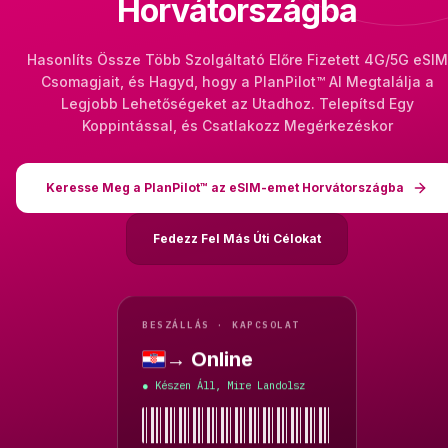
Horvátországba
Hasonlíts Össze Több Szolgáltató Előre Fizetett 4G/5G eSIM
Csomagjait, és Hagyd, hogy a PlanPilot™ AI Megtalálja a
Legjobb Lehetőségeket az Utadhoz. Telepítsd Egy
Koppintással, és Csatlakozz Megérkezéskor
Keresse Meg a PlanPilot™ az eSIM-emet Horvátországba
Fedezz Fel Más Úti Célokat
BESZÁLLÁS · KAPCSOLAT
→ Online
Horvátország
Készen Áll, Mire Landolsz
●