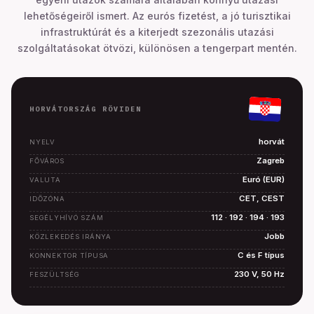
lehetőségeiről ismert. Az eurós fizetést, a jó turisztikai
infrastruktúrát és a kiterjedt szezonális utazási
szolgáltatásokat ötvözi, különösen a tengerpart mentén.
HORVÁTORSZÁG RÖVIDEN
horvát
NYELV
Zagreb
FŐVÁROS
Euró (EUR)
VALUTA
CET, CEST
IDŐZÓNA
112 · 192 · 194 · 193
SEGÉLYHÍVÓ SZÁM
Jobb
KÖZLEKEDÉS IRÁNYA
C és F típus
KONNEKTOR TÍPUSA
230 V, 50 Hz
FESZÜLTSÉG