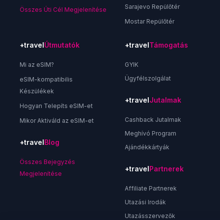
Sarajevo Repülőtér
Összes Úti Cél Megjelenítése
Mostar Repülőtér
+travel
Útmutatók
+travel
Támogatás
Mi az eSIM?
GYIK
Ügyfélszolgálat
eSIM-kompatibilis
Készülékek
+travel
Jutalmak
Hogyan Telepíts eSIM-et
Cashback Jutalmak
Mikor Aktiváld az eSIM-et
Meghívó Program
+travel
Blog
Ajándékkártyák
Összes Bejegyzés
+travel
Partnerek
Megjelenítése
Affiliate Partnerek
Utazási Irodák
Utazásszervezők