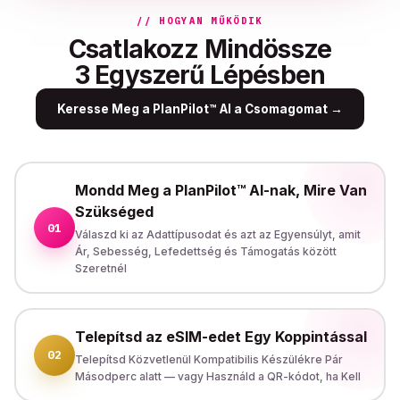
// HOGYAN MŰKÖDIK
Csatlakozz Mindössze
3 Egyszerű Lépésben
Keresse Meg a PlanPilot™ AI a Csomagomat
→
Mondd Meg a PlanPilot™ AI-nak, Mire Van
Szükséged
01
Válaszd ki az Adattípusodat és azt az Egyensúlyt, amit
Ár, Sebesség, Lefedettség és Támogatás között
Szeretnél
Telepítsd az eSIM-edet Egy Koppintással
02
Telepítsd Közvetlenül Kompatibilis Készülékre Pár
Másodperc alatt — vagy Használd a QR-kódot, ha Kell