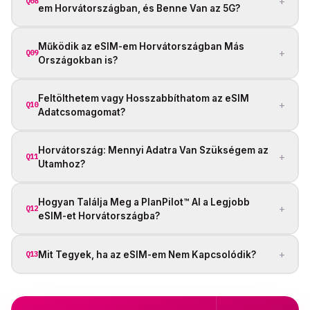
+
Q08
em Horvátországban, és Benne Van az 5G?
Működik az eSIM-em Horvátországban Más
+
Q09
Országokban is?
Feltölthetem vagy Hosszabbíthatom az eSIM
+
Q10
Adatcsomagomat?
Horvátország: Mennyi Adatra Van Szükségem az
+
Q11
Utamhoz?
Hogyan Találja Meg a PlanPilot™ AI a Legjobb
+
Q12
eSIM-et Horvátországba?
+
Mit Tegyek, ha az eSIM-em Nem Kapcsolódik?
Q13