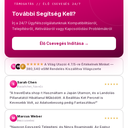
TÁMOGATÁS // ÉLŐ CSEVEGÉS 24/7
További Segítség Kell?
Írj a 24/7 Ügyfélszolgálatunknak Kompatibilitásról,
Telepítésről, Aktiválásról vagy Kapcsolódási Problémákról
Élő Csevegés Indítása
→
★★★★★
A Világ Utazói 4.7/5-re Értékelnek Minket —
S
M
P
380,540 eSIM Rendelés Kiszállítva Világszerte
Sarah Chen
S
★★★★★
@sarahchen_travels
"
A travelData.shop-t Használtam a Japán Utamon, és a Landolás
Pillanatától Hibátlanul Működött. A Beállítás Két Percnél is
Kevesebb Volt, az Adatsebesség pedig Fantasztikus!
"
Marcus Weber
M
★★★★★
@marcusweber
"
Nagyon Egyszerű Telepíteni, és Nincs Roamingdíj. Az Egész