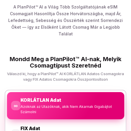
A PlanPilot™ AI a Világ Több Szolgáltatójának eSIM
Csomagjait Hasonlítja Össze Horvátországba, majd Ár,
Lefedettség, Sebesség és Összérték szerint Sorrendezi
Őket — így az Elsőként Látott Csomag Már a Legjobb
Találat
Mondd Meg a PlanPilot™ AI-nak, Melyik
Csomagtípust Szeretnéd
Válaszd ki, hogy a PlanPilot™ AI KORLÁTLAN Adatos Csomagokra
vagy FIX Adatos Csomagokra Összpontosítson
KORLÁTLAN Adat
∞
Azoknak az Utazóknak, akik Nem Akarnak Gigabájtot
Számolni
FIX Adat