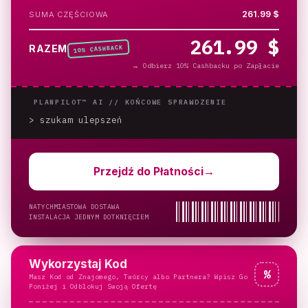
261.99 $
SUMA CZĘŚCIOWA
261.99 $
% CASHBACK
RAZEM
10
→
Odbierz 10% Cashbacku po Zapłacie
PLANPILOT™ AI //
KOŃCOWE SPRAWDZENIE
> szukam ulepszeń
_
Przejdź do Płatności
→
NATYCHMIASTOWA DOSTAWA
INSTALACJA JEDNYM DOTKNIĘCIEM
Wykorzystaj Kod
%
Masz Kod od Znajomego, Twórcy albo Partnera? Wpisz Go
Poniżej i Odblokuj Swoją Ofertę