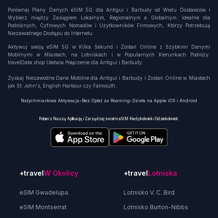
Porównaj Plany Danych eSIM 5G dla Antigui i Barbudy od Wielu Dostawców i
Wybierz między Zasięgiem Lokalnym, Regionalnym a Globalnym. Idealne dla
Podróżnych, Cyfrowych Nomadów i Użytkowników Firmowych, Którzy Potrzebują
Niezawodnego Dostępu do Internetu.
Aktywuj swoją eSIM 5G w Kilka Sekund i Zostań Online z Szybkimi Danymi
Mobilnymi w Miastach, na Lotniskach i w Popularnych Kierunkach Podróży.
travelData.shop Ułatwia Połączenie dla Antigui i Barbudy.
Zyskaj Niezawodne Dane Mobilne dla Antigui i Barbudy i Zostań Online w Miastach
jak St. John's, English Harbour czy Falmouth.
Natychmiastowa Aktywacja
•
Bez Opłat za Roaming
•
Działa na Apple iOS i Android
Pobierz Naszą Aplikację i Zarządzaj swoimi eSIM Kiedykolwiek i Gdziekolwiek.
+travel
W Okolicy
+travel
Lotniska
eSIM Gwadelupa
Lotnisko V. C. Bird
eSIM Montserrat
Lotnisko Burton-Nibbs