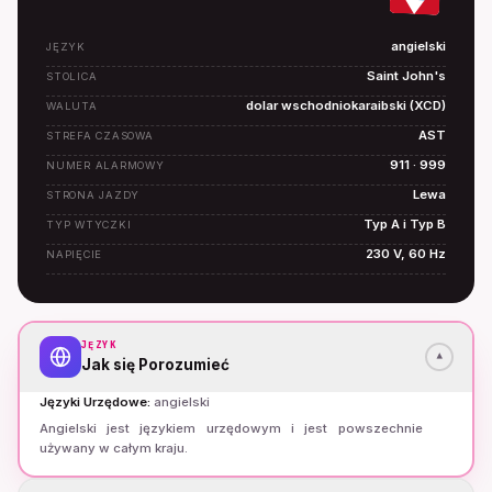
angielski
JĘZYK
Saint John's
STOLICA
dolar wschodniokaraibski (XCD)
WALUTA
AST
STREFA CZASOWA
911 · 999
NUMER ALARMOWY
Lewa
STRONA JAZDY
Typ A i Typ B
TYP WTYCZKI
230 V, 60 Hz
NAPIĘCIE
JĘZYK
▾
Jak się Porozumieć
Języki Urzędowe
:
angielski
Angielski jest językiem urzędowym i jest powszechnie
używany w całym kraju.