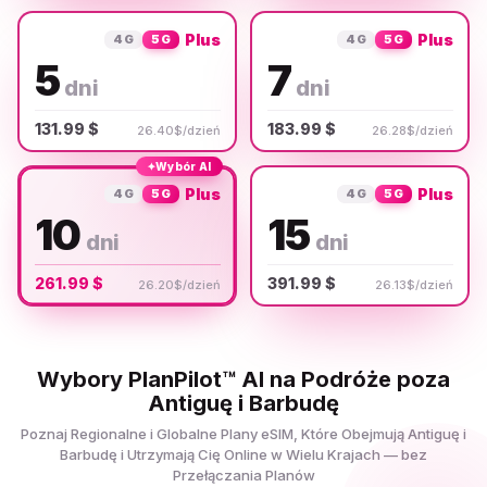
Plus
Plus
4G
5G
4G
5G
5
7
dni
dni
131.99 $
183.99 $
26.40$/dzień
26.28$/dzień
✦
Wybór AI
Plus
Plus
4G
5G
4G
5G
10
15
dni
dni
261.99 $
391.99 $
26.20$/dzień
26.13$/dzień
Wybory PlanPilot™ AI na Podróże poza
Antiguę i Barbudę
Poznaj Regionalne i Globalne Plany eSIM, Które Obejmują Antiguę i
Barbudę i Utrzymają Cię Online w Wielu Krajach — bez
Przełączania Planów