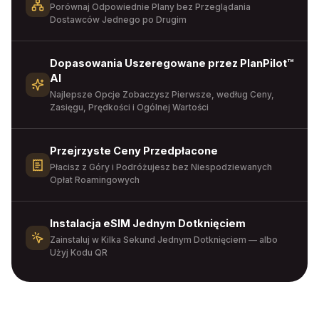
Porównaj Odpowiednie Plany bez Przeglądania
Dostawców Jednego po Drugim
Dopasowania Uszeregowane przez PlanPilot™
AI
Najlepsze Opcje Zobaczysz Pierwsze, według Ceny,
Zasięgu, Prędkości i Ogólnej Wartości
Przejrzyste Ceny Przedpłacone
Płacisz z Góry i Podróżujesz bez Niespodziewanych
Opłat Roamingowych
Instalacja eSIM Jednym Dotknięciem
Zainstaluj w Kilka Sekund Jednym Dotknięciem — albo
Użyj Kodu QR