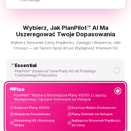
Wybierz, Jak PlanPilot™ AI Ma
Uszeregować Twoje Dopasowania
Wybierz Stosunek Ceny, Prędkości, Zasięgu i Wsparcia, Jaki
Chcesz — od Tanich Opcji 4G po Wydajność Premium 5G
Essential
PlanPilot™ Stawia na Tanie Plany 4G do Prostego
Codziennego Połączenia
Plus
PlanPilot™ Wybiera Mocniejsze Plany 4G/5G z Lepszą
Wydajnością i Opcjami Gotowymi na Hotspot
Szybsze Plany 4G/5G
Szerszy Wybór Dostawców
✓
✓
Wsparcie Priorytetowe
Plany Gotowe na Hotspot
✓
✓
Streaming HD i Rozmowy
Najlepszy Stosunek Prędkości
✓
✓
Wideo
do Ceny