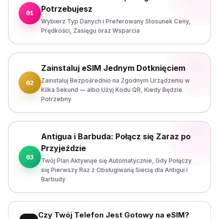
Potrzebujesz
01
Wybierz Typ Danych i Preferowany Stosunek Ceny,
Prędkości, Zasięgu oraz Wsparcia
Zainstaluj eSIM Jednym Dotknięciem
Zainstaluj Bezpośrednio na Zgodnym Urządzeniu w
02
Kilka Sekund — albo Użyj Kodu QR, Kiedy Będzie
Potrzebny
Antigua i Barbuda: Połącz się Zaraz po
Przyjeździe
03
Twój Plan Aktywuje się Automatycznie, Gdy Połączy
się Pierwszy Raz z Obsługiwaną Siecią dla Antigui i
Barbudy
Czy Twój Telefon Jest Gotowy na eSIM?