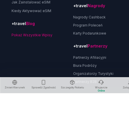
Jak Zainstalować eSIM
+travel
Nagrody
Kiedy Aktywować eSIM
Nagrody Cashback
+travel
Blog
Program Poleceń
Karty Podarunkowe
Pokaż Wszystkie Wpisy
+travel
Partnerzy
Partnerzy Afiliacyjni
Biura Podróży
Organizatorzy Turystyki
Partnerzy B2B
Zmień Kierunek
Sprawdź Zgodność
Szczegóły Pakietu
Wsparcie
Zalo
Online
O Nas
Polityka Prywatności
Regulamin
Polityka Zwrotów
Usuń Konto
Skontaktuj się z Nami