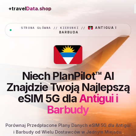
+travel
Connection
STRONA GŁÓWNA
//
KIERUNKI
//
ANTIGUA I
BARBUDA
Niech PlanPilot™ AI
Znajdzie Twoją Najlepszą
eSIM 5G dla
Antigui i
Barbudy
Porównaj Przedpłacone Plany Danych eSIM 5G dla Antigui
i Barbudy od Wielu Dostawców w Jednym Miejscu.