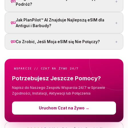
+
Q11
Podróż?
Jak PlanPilot™ AI Znajduje Najlepszą eSIM dla
+
Q12
Antigui i Barbudy?
+
Co Zrobić, Jeśli Moja eSIM się Nie Połączy?
Q13
WSPARCIE // CZAT NA ŻYWO 24/7
Potrzebujesz Jeszcze Pomocy?
Napisz do Naszego Zespołu Wsparcia 24/7 w Sprawie
Zgodności, Instalacji, Aktywacji lub Połączenia
Uruchom Czat na Żywo
→