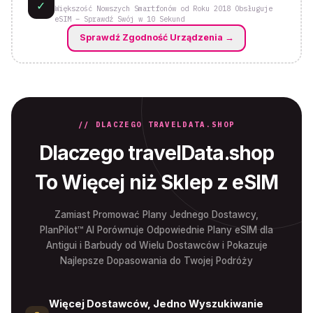
✓
Większość Nowszych Smartfonów od Roku 2018 Obsługuje
eSIM – Sprawdź Swój w 10 Sekund
Sprawdź Zgodność Urządzenia
→
// DLACZEGO TRAVELDATA.SHOP
Dlaczego travelData.shop
To Więcej niż Sklep z eSIM
Zamiast Promować Plany Jednego Dostawcy,
PlanPilot™ AI Porównuje Odpowiednie Plany eSIM dla
Antigui i Barbudy od Wielu Dostawców i Pokazuje
Najlepsze Dopasowania do Twojej Podróży
Więcej Dostawców, Jedno Wyszukiwanie