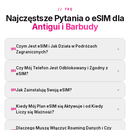
// FAQ
Najczęstsze Pytania o eSIM dla
Antigui i Barbudy
Czym Jest eSIM i Jak Działa w Podróżach
+
Q01
Zagranicznych?
Czy Mój Telefon Jest Odblokowany i Zgodny z
+
Q02
eSIM?
+
Jak Zainstaluję Swoją eSIM?
Q03
Kiedy Mój Plan eSIM się Aktywuje i od Kiedy
+
Q04
Liczy się Ważność?
Dlaczego Muszę Włączyć Roaming Danych i Czy