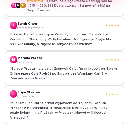
★★★★★
Podróżni z Całego Świata Oceniają Nas na
4.7/5 — 380,282 Dostarczonych Zamówień eSIM na
S
M
P
Całym Świecie
Sarah Chen
S
★★★★★
@sarahchen_travels
"
Użyłam travelData.shop w Podróży do Japonii i Działało Bez
Zarzutu od Chwili, gdy Wylądowałam. Konfiguracja Zajęła Mniej
niż Dwie Minuty, a Prędkość Danych Była Świetna!
"
Marcus Weber
M
★★★★★
@marcusweber
"
Bardzo Prosta Instalacja i Żadnych Opłat Roamingowych. Byłem
Online przez Całą Podróż po Europie bez Wymiany Kart SIM.
Zdecydowanie Warto!
"
Priya Sharma
P
★★★★
☆
@priyasharma
"
Kupiłam Plan Online przed Wyjazdem do Tajlandii. Kod QR
Przyszedł Natychmiast, a Połączenie Było Szybkie Wszędzie,
gdzie Byłam — na Plażach, w Miastach, Nawet w Odległych
Miejscach.
"