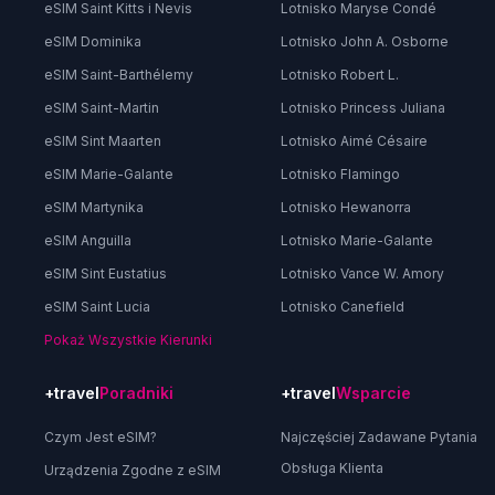
eSIM Saint Kitts i Nevis
Lotnisko Maryse Condé
eSIM Dominika
Lotnisko John A. Osborne
eSIM Saint-Barthélemy
Lotnisko Robert L.
eSIM Saint-Martin
Lotnisko Princess Juliana
eSIM Sint Maarten
Lotnisko Aimé Césaire
eSIM Marie-Galante
Lotnisko Flamingo
eSIM Martynika
Lotnisko Hewanorra
eSIM Anguilla
Lotnisko Marie-Galante
eSIM Sint Eustatius
Lotnisko Vance W. Amory
eSIM Saint Lucia
Lotnisko Canefield
Pokaż Wszystkie Kierunki
+travel
Poradniki
+travel
Wsparcie
Czym Jest eSIM?
Najczęściej Zadawane Pytania
Obsługa Klienta
Urządzenia Zgodne z eSIM