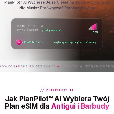
PlanPilot™ AI Wybierze Je za Ciebie na Twoją Podróż, więc
Nie Musisz Porównywać Parametrów Sam
SYGNAŁ SIECI · 5G
ANTIGUA I BARBUDA
·
wszystkie sieci dostępne
98%
✦
PlanPilot™ AI ·
sprawdzam natychmiastową
✦
DANE 5G BEZ LIMITU
✦
INSTALACJA JEDNYM DOTKNIĘCIEM
✦
// PLANPILOT™ AI
Jak PlanPilot™ AI Wybiera Twój
Plan eSIM dla
Antigui i Barbudy