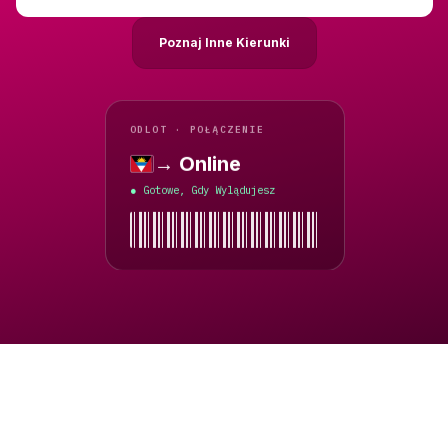
Poznaj Inne Kierunki
ODLOT · POŁĄCZENIE
→ Online
Antigua i Barbuda
Gotowe, Gdy Wylądujesz
●