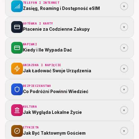
TELEFON I INTERNET
▾
Zasięg, Roaming i Dostępność eSIM
GOTÓWKA I KARTY
▾
Płacenie za Codzienne Zakupy
NAPIWKI
▾
Kiedy i Ile Wypada Dać
GNIAZDKA I NAPIĘCIE
▾
Jak Ładować Swoje Urządzenia
BEZPIECZEŃSTWO
▾
Co Podróżni Powinni Wiedzieć
KULTURA
▾
Jak Wygląda Lokalne Życie
ETYKIETA
▾
Jak Być Taktownym Gościem