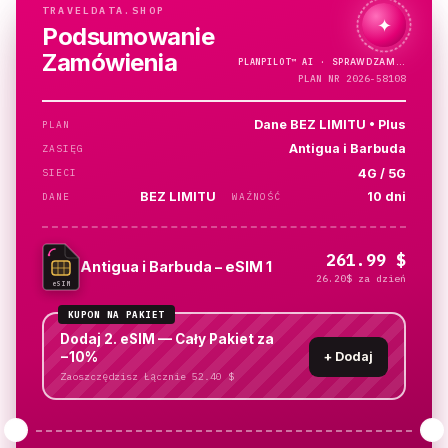
TRAVELDATA.SHOP
✦
Podsumowanie
Zamówienia
PLANPILOT™
AI ·
PLAN NR 2026-58108
Dane BEZ LIMITU • Plus
PLAN
Antigua i Barbuda
ZASIĘG
4G / 5G
SIECI
BEZ LIMITU
10 dni
DANE
WAŻNOŚĆ
261.99 $
Antigua i Barbuda – eSIM 1
26.20$ za dzień
eSIM
KUPON NA PAKIET
Dodaj 2. eSIM — Cały Pakiet za
−10%
+
Dodaj
Zaoszczędzisz Łącznie 52.40 $