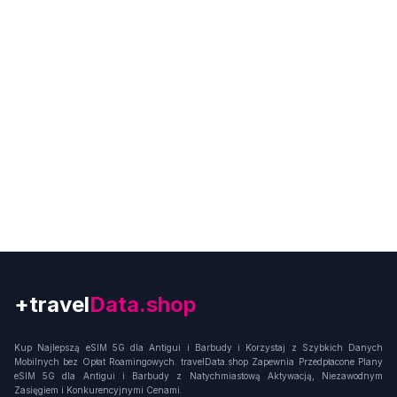
+travel
Connection
Kup Najlepszą eSIM 5G dla Antigui i Barbudy i Korzystaj z Szybkich Danych
Mobilnych bez Opłat Roamingowych. travelData.shop Zapewnia Przedpłacone Plany
eSIM 5G dla Antigui i Barbudy z Natychmiastową Aktywacją, Niezawodnym
Zasięgiem i Konkurencyjnymi Cenami.