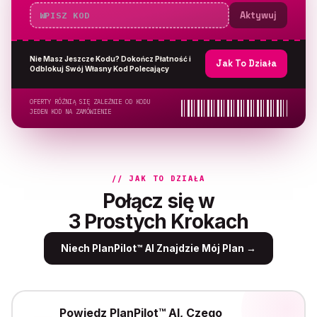
Aktywuj
Nie Masz Jeszcze Kodu? Dokończ Płatność i
Jak To Działa
Odblokuj Swój Własny Kod Polecający
OFERTY RÓŻNIĄ SIĘ ZALEŻNIE OD KODU
JEDEN KOD NA ZAMÓWIENIE
// JAK TO DZIAŁA
Połącz się w
3 Prostych Krokach
Niech PlanPilot™ AI Znajdzie Mój Plan
→
Powiedz PlanPilot™ AI, Czego