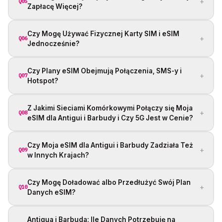
+
Q05
Zapłacę Więcej?
Czy Mogę Używać Fizycznej Karty SIM i eSIM
+
Q06
Jednocześnie?
Czy Plany eSIM Obejmują Połączenia, SMS-y i
+
Q07
Hotspot?
Z Jakimi Sieciami Komórkowymi Połączy się Moja
+
Q08
eSIM dla Antigui i Barbudy i Czy 5G Jest w Cenie?
Czy Moja eSIM dla Antigui i Barbudy Zadziała Też
+
Q09
w Innych Krajach?
Czy Mogę Doładować albo Przedłużyć Swój Plan
+
Q10
Danych eSIM?
Antigua i Barbuda: Ile Danych Potrzebuję na