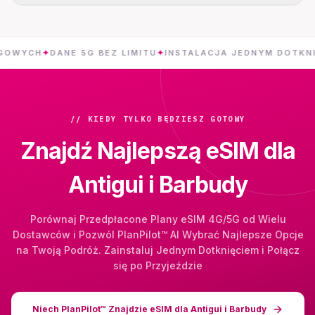
✦
DANE 5G BEZ LIMITU
✦
INSTALACJA JEDNYM DOTKNIĘCIEM
✦
// KIEDY TYLKO BĘDZIESZ GOTOWY
Znajdź Najlepszą eSIM dla
Antigui i Barbudy
Porównaj Przedpłacone Plany eSIM 4G/5G od Wielu
Dostawców i Pozwól PlanPilot™ AI Wybrać Najlepsze Opcje
na Twoją Podróż. Zainstaluj Jednym Dotknięciem i Połącz
się po Przyjeździe
Niech PlanPilot™ Znajdzie eSIM dla Antigui i Barbudy