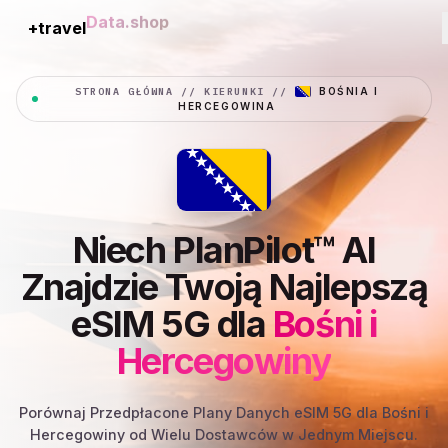
+travel
Connection
STRONA GŁÓWNA
//
KIERUNKI
//
BOŚNIA I
HERCEGOWINA
Niech PlanPilot™ AI
Znajdzie Twoją Najlepszą
eSIM 5G dla
Bośni i
Hercegowiny
Porównaj Przedpłacone Plany Danych eSIM 5G dla Bośni i
Hercegowiny od Wielu Dostawców w Jednym Miejscu.