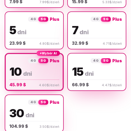
7.99 $
15.99 $
7.99$/dzień
5.33$/dzień
Plus
Plus
4G
5G
4G
5G
5
7
dni
dni
23.99 $
32.99 $
4.80$/dzień
4.71$/dzień
✦
Wybór AI
Plus
Plus
4G
5G
4G
5G
10
15
dni
dni
45.99 $
66.99 $
4.60$/dzień
4.47$/dzień
Plus
4G
5G
30
dni
104.99 $
3.50$/dzień