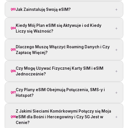
+
Jak Zainstaluję Swoją eSIM?
Q03
Kiedy Mój Plan eSIM się Aktywuje i od Kiedy
+
Q04
Liczy się Ważność?
Dlaczego Muszę Włączyć Roaming Danych i Czy
+
Q05
Zapłacę Więcej?
Czy Mogę Używać Fizycznej Karty SIM i eSIM
+
Q06
Jednocześnie?
Czy Plany eSIM Obejmują Połączenia, SMS-y i
+
Q07
Hotspot?
Z Jakimi Sieciami Komórkowymi Połączy się Moja
+
eSIM dla Bośni i Hercegowiny i Czy 5G Jest w
Q08
Cenie?