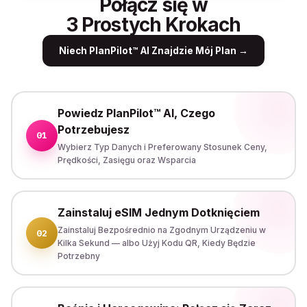
Połącz się w
3 Prostych Krokach
Niech PlanPilot™ AI Znajdzie Mój Plan
→
Powiedz PlanPilot™ AI, Czego
Potrzebujesz
01
Wybierz Typ Danych i Preferowany Stosunek Ceny,
Prędkości, Zasięgu oraz Wsparcia
Zainstaluj eSIM Jednym Dotknięciem
Zainstaluj Bezpośrednio na Zgodnym Urządzeniu w
02
Kilka Sekund — albo Użyj Kodu QR, Kiedy Będzie
Potrzebny