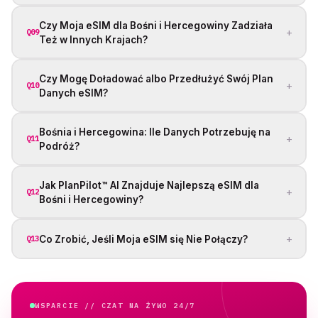
Czy Moja eSIM dla Bośni i Hercegowiny Zadziała
+
Q09
Też w Innych Krajach?
Czy Mogę Doładować albo Przedłużyć Swój Plan
+
Q10
Danych eSIM?
Bośnia i Hercegowina: Ile Danych Potrzebuję na
+
Q11
Podróż?
Jak PlanPilot™ AI Znajduje Najlepszą eSIM dla
+
Q12
Bośni i Hercegowiny?
+
Co Zrobić, Jeśli Moja eSIM się Nie Połączy?
Q13
WSPARCIE // CZAT NA ŻYWO 24/7