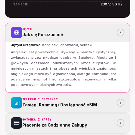
230 V, 50 Hz
NAPIĘCIE
JĘZYK
▾
Jak się Porozumieć
Języki Urzędowe
:
bośniacki, chorwacki, serbski
Angielski jest powszechnie używany w branży turystycznej,
zwłaszcza przez młodsze osoby w Sarajevo, Mostarze i
głównych obszarach odwiedzanych przez turystów. W
mniejszych miastach i na obszarach wiejskich znajomość
angielskiego może być ograniczona, dlatego pomocne jest
posiadanie map offline, szczegółów rezerwacji i kilku
podstawowych lokalnych zwrotów.
TELEFON I INTERNET
▾
Zasięg, Roaming i Dostępność eSIM
GOTÓWKA I KARTY
▾
Płacenie za Codzienne Zakupy