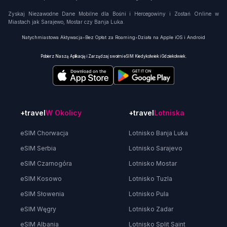
Zyskaj Niezawodne Dane Mobilne dla Bośni i Hercegowiny i Zostań Online w
Miastach jak Sarajewo, Mostar czy Banja Luka.
Natychmiastowa Aktywacja
•
Bez Opłat za Roaming
•
Działa na Apple iOS i Android
Pobierz Naszą Aplikację i Zarządzaj swoimi eSIM Kiedykolwiek i Gdziekolwiek.
+travel
W Okolicy
+travel
Lotniska
eSIM Chorwacja
Lotnisko Banja Luka
eSIM Serbia
Lotnisko Sarajevo
eSIM Czarnogóra
Lotnisko Mostar
eSIM Kosowo
Lotnisko Tuzla
eSIM Słowenia
Lotnisko Pula
eSIM Węgry
Lotnisko Zadar
eSIM Albania
Lotnisko Split Saint