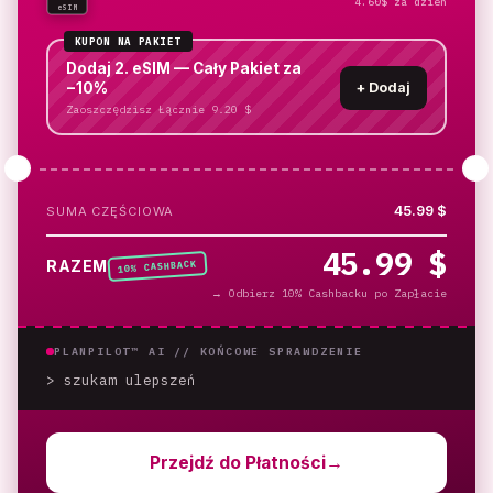
4.60$ za dzień
eSIM
KUPON NA PAKIET
Dodaj 2. eSIM — Cały Pakiet za
−10%
+
Dodaj
Zaoszczędzisz Łącznie 9.20 $
45.99 $
SUMA CZĘŚCIOWA
45.99 $
% CASHBACK
RAZEM
10
→
Odbierz 10% Cashbacku po Zapłacie
PLANPILOT™ AI //
KOŃCOWE SPRAWDZENIE
> szukam ulepszeń
_
Przejdź do Płatności
→