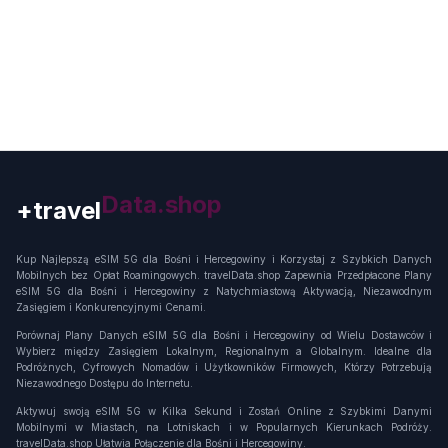
+travel
Connection
Kup Najlepszą eSIM 5G dla Bośni i Hercegowiny i Korzystaj z Szybkich Danych
Mobilnych bez Opłat Roamingowych. travelData.shop Zapewnia Przedpłacone Plany
eSIM 5G dla Bośni i Hercegowiny z Natychmiastową Aktywacją, Niezawodnym
Zasięgiem i Konkurencyjnymi Cenami.
Porównaj Plany Danych eSIM 5G dla Bośni i Hercegowiny od Wielu Dostawców i
Wybierz między Zasięgiem Lokalnym, Regionalnym a Globalnym. Idealne dla
Podróżnych, Cyfrowych Nomadów i Użytkowników Firmowych, Którzy Potrzebują
Niezawodnego Dostępu do Internetu.
Aktywuj swoją eSIM 5G w Kilka Sekund i Zostań Online z Szybkimi Danymi
Mobilnymi w Miastach, na Lotniskach i w Popularnych Kierunkach Podróży.
travelData.shop Ułatwia Połączenie dla Bośni i Hercegowiny.