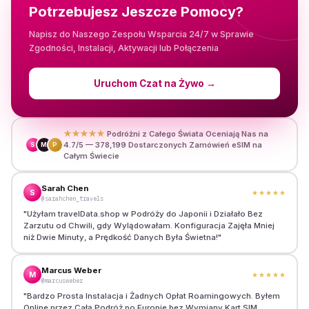
Potrzebujesz Jeszcze Pomocy?
Napisz do Naszego Zespołu Wsparcia 24/7 w Sprawie
Zgodności, Instalacji, Aktywacji lub Połączenia
Uruchom Czat na Żywo
→
★★★★★
Podróżni z Całego Świata Oceniają Nas na
4.7/5 — 378,199 Dostarczonych Zamówień eSIM na
S
M
P
Całym Świecie
Sarah Chen
S
★★★★★
@sarahchen_travels
"
Użyłam travelData.shop w Podróży do Japonii i Działało Bez
Zarzutu od Chwili, gdy Wylądowałam. Konfiguracja Zajęła Mniej
niż Dwie Minuty, a Prędkość Danych Była Świetna!
"
Marcus Weber
M
★★★★★
@marcusweber
"
Bardzo Prosta Instalacja i Żadnych Opłat Roamingowych. Byłem
Online przez Całą Podróż po Europie bez Wymiany Kart SIM.