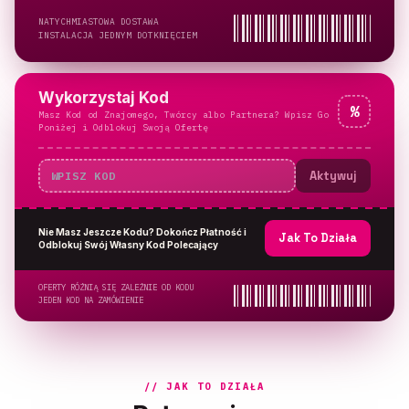
NATYCHMIASTOWA DOSTAWA
INSTALACJA JEDNYM DOTKNIĘCIEM
Wykorzystaj Kod
%
Masz Kod od Znajomego, Twórcy albo Partnera? Wpisz Go
Poniżej i Odblokuj Swoją Ofertę
Aktywuj
Nie Masz Jeszcze Kodu? Dokończ Płatność i
Jak To Działa
Odblokuj Swój Własny Kod Polecający
OFERTY RÓŻNIĄ SIĘ ZALEŻNIE OD KODU
JEDEN KOD NA ZAMÓWIENIE
// JAK TO DZIAŁA