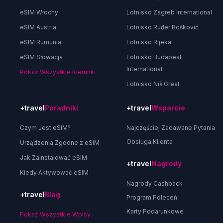
eSIM Włochy
Lotnisko Zagreb International
eSIM Austria
Lotnisko Ruđer Bošković
eSIM Rumunia
Lotnisko Rijeka
eSIM Słowacja
Lotnisko Budapest
International
Pokaż Wszystkie Kierunki
Lotnisko Niš Great
+travel
Poradniki
+travel
Wsparcie
Czym Jest eSIM?
Najczęściej Zadawane Pytania
Obsługa Klienta
Urządzenia Zgodne z eSIM
Jak Zainstalować eSIM
+travel
Nagrody
Kiedy Aktywować eSIM
Nagrody Cashback
+travel
Blog
Program Poleceń
Karty Podarunkowe
Pokaż Wszystkie Wpisy