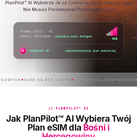
PlanPilot™ AI Wybierze Je za Ciebie na Twoją Podróż, więc
Nie Musisz Porównywać Parametrów Sam
SYGNAŁ SIECI · 5G
BOŚNIA I HERCEGOWINA
·
wszystkie sieci dostępne
98%
✦
PlanPilot™ AI ·
sprawdzam natychmiastową aktyw
H
✦
DANE 5G BEZ LIMITU
✦
INSTALACJA JEDNYM DOTKNIĘCIEM
// PLANPILOT™ AI
Jak PlanPilot™ AI Wybiera Twój
Plan eSIM dla
Bośni i
Hercegowiny