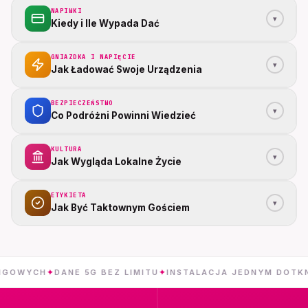
NAPIWKI
▾
Kiedy i Ile Wypada Dać
GNIAZDKA I NAPIĘCIE
▾
Jak Ładować Swoje Urządzenia
BEZPIECZEŃSTWO
▾
Co Podróżni Powinni Wiedzieć
KULTURA
▾
Jak Wygląda Lokalne Życie
ETYKIETA
▾
Jak Być Taktownym Gościem
H
✦
DANE 5G BEZ LIMITU
✦
INSTALACJA JEDNYM DOTKNIĘCIEM