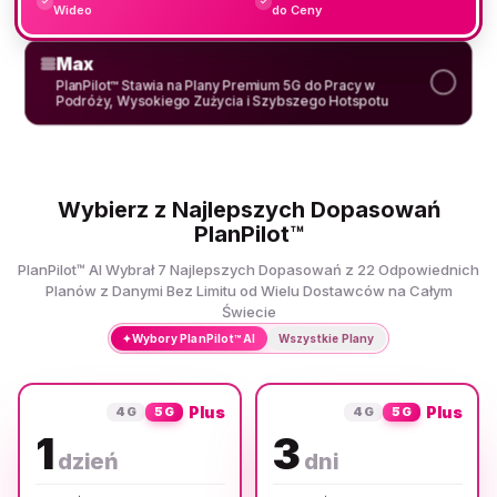
✓
✓
Wideo
do Ceny
Max
PlanPilot™ Stawia na Plany Premium 5G do Pracy w
Podróży, Wysokiego Zużycia i Szybszego Hotspotu
Wybierz z Najlepszych Dopasowań
PlanPilot™
PlanPilot™ AI Wybrał 7 Najlepszych Dopasowań z 22 Odpowiednich
Planów z Danymi Bez Limitu od Wielu Dostawców na Całym
Świecie
✦
Wybory PlanPilot™ AI
Wszystkie Plany
Plus
Plus
4G
5G
4G
5G
1
3
dzień
dni