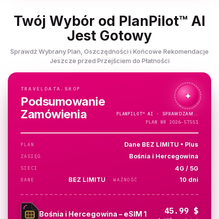
Twój Wybór od PlanPilot™ AI
Jest Gotowy
Sprawdź Wybrany Plan, Oszczędności i Końcowe Rekomendacje
Jeszcze przed Przejściem do Płatności
TRAVELDATA.SHOP
✦
Podsumowanie
Zamówienia
PLANPILOT™
AI ·
PLAN NR 2026-57551
Dane BEZ LIMITU • Plus
PLAN
Bośnia i Hercegowina
ZASIĘG
4G / 5G
SIECI
BEZ LIMITU
10 dni
DANE
WAŻNOŚĆ
45.99 $
Bośnia i Hercegowina – eSIM 1