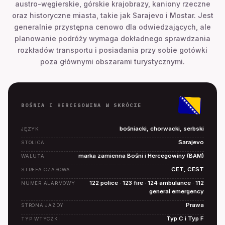
austro-węgierskie, górskie krajobrazy, kaniony rzeczne
oraz historyczne miasta, takie jak Sarajevo i Mostar. Jest
generalnie przystępna cenowo dla odwiedzających, ale
planowanie podróży wymaga dokładnego sprawdzania
rozkładów transportu i posiadania przy sobie gotówki
poza głównymi obszarami turystycznymi.
BOŚNIA I HERCEGOWINA W SKRÓCIE
bośniacki, chorwacki, serbski
JĘZYK
Sarajevo
STOLICA
marka zamienna Bośni i Hercegowiny (BAM)
WALUTA
CET, CEST
STREFA CZASOWA
122 police · 123 fire · 124 ambulance · 112
NUMER ALARMOWY
general emergency
Prawa
STRONA JAZDY
Typ C i Typ F
TYP WTYCZKI