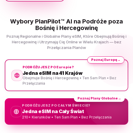
Wybory PlanPilot™ AI na Podróże poza
Bośnię i Hercegowinę
Poznaj Regionalne i Globalne Plany eSIM, Które Obejmują Bośnię i
Hercegowinę i Utrzymają Cię Online w Wielu Krajach — bez
Przełączania Planów
Poznaj Europę
→
PODRÓŻUJESZ PO Europie?
Jedna eSIM na 41 Krajów
Obejmuje Bośnię i Hercegowinę • Ten Sam Plan • Bez
Przełączania
Poznaj Plany Globalne
→
PODRÓŻUJESZ PO CAŁYM ŚWIECIE?
Jedna eSIM na Cały Świat
210+ Kierunków • Ten Sam Plan • Bez Przełączania