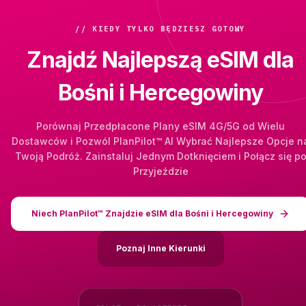
// KIEDY TYLKO BĘDZIESZ GOTOWY
Znajdź Najlepszą eSIM dla
Bośni i Hercegowiny
Porównaj Przedpłacone Plany eSIM 4G/5G od Wielu
Dostawców i Pozwól PlanPilot™ AI Wybrać Najlepsze Opcje n
Twoją Podróż. Zainstaluj Jednym Dotknięciem i Połącz się p
Przyjeździe
Niech PlanPilot™ Znajdzie eSIM dla Bośni i Hercegowiny
Poznaj Inne Kierunki