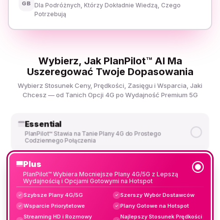
GB
Dla Podróżnych, Którzy Dokładnie Wiedzą, Czego
Potrzebują
Wybierz, Jak PlanPilot™ AI Ma
Uszeregować Twoje Dopasowania
Wybierz Stosunek Ceny, Prędkości, Zasięgu i Wsparcia, Jaki
Chcesz — od Tanich Opcji 4G po Wydajność Premium 5G
Essential
PlanPilot™ Stawia na Tanie Plany 4G do Prostego
Codziennego Połączenia
Plus
PlanPilot™ Wybiera Mocniejsze Plany 4G/5G z Lepszą
Wydajnością i Opcjami Gotowymi na Hotspot
Szybsze Plany 4G/5G
Szerszy Wybór Dostawców
✓
✓
Wsparcie Priorytetowe
Plany Gotowe na Hotspot
✓
✓
Streaming HD i Rozmowy
Najlepszy Stosunek Prędkości