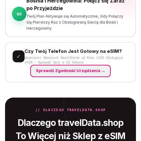
Bośnia i Hercegowina: Połącz się Zaraz
po Przyjeździe
03
Twój Plan Aktywuje się Automatycznie, Gdy Połączy
się Pierwszy Raz z Obsługiwaną Siecią dla Bośni i
Hercegowiny
Czy Twój Telefon Jest Gotowy na eSIM?
✓
Większość Nowszych Smartfonów od Roku 2018 Obsługuje
eSIM – Sprawdź Swój w 10 Sekund
Sprawdź Zgodność Urządzenia
→
// DLACZEGO TRAVELDATA.SHOP
Dlaczego travelData.shop
To Więcej niż Sklep z eSIM