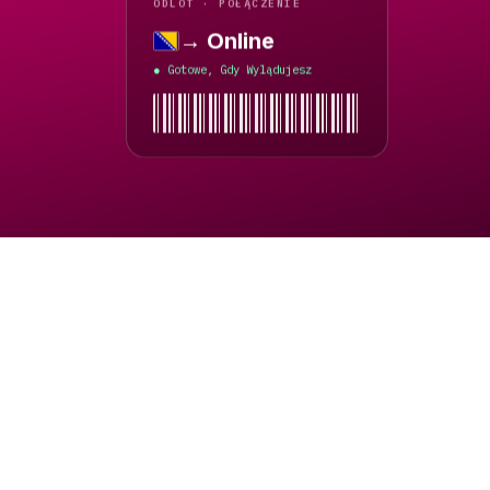
ODLOT · POŁĄCZENIE
→ Online
Bośnia i Hercegowina
Gotowe, Gdy Wylądujesz
●