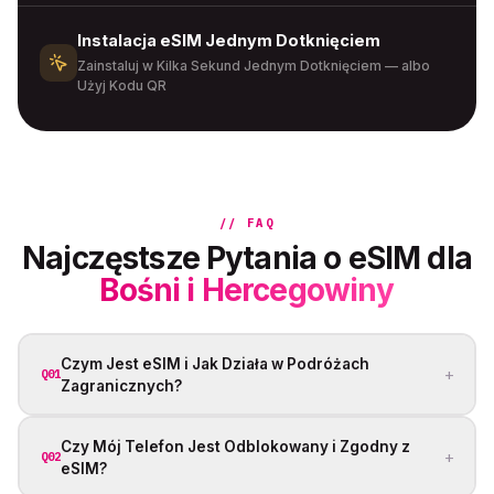
Instalacja eSIM Jednym Dotknięciem
Zainstaluj w Kilka Sekund Jednym Dotknięciem — albo
Użyj Kodu QR
// FAQ
Najczęstsze Pytania o eSIM dla
Bośni i Hercegowiny
Czym Jest eSIM i Jak Działa w Podróżach
+
Q01
Zagranicznych?
Czy Mój Telefon Jest Odblokowany i Zgodny z
+
Q02
eSIM?