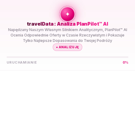
+travel
Connection
✦
travelData : Analiza PlanPilot™ AI
STRONA GŁÓWNA
//
KIERUNKI
//
BRYTYJSKIE
Napędzany Naszym Własnym Silnikiem Analitycznym, PlanPilot™ AI
TERYTORIUM OCEANU INDYJSKIEGO
Ocenia Odpowiednie Oferty w Czasie Rzeczywistym i Pokazuje
Tylko Najlepsze Dopasowania do Twojej Podróży
●
ANALIZUJĘ
URUCHAMIANIE
0
%
Niech PlanPilot™ AI
Znajdzie Twoją Najlepszą
eSIM 5G dla
Brytyjskiego
Terytorium Oceanu
Indyjskiego