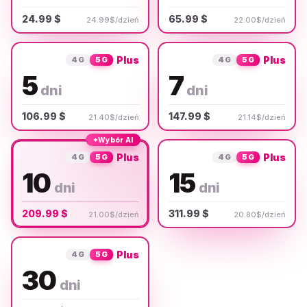
24.99 $
65.99 $
24.99$/dzień
22.00$/dzień
Plus
Plus
4G
5G
4G
5G
5
7
dni
dni
106.99 $
147.99 $
21.40$/dzień
21.14$/dzień
✦
Wybór AI
Plus
Plus
4G
5G
4G
5G
10
15
dni
dni
209.99 $
311.99 $
21.00$/dzień
20.80$/dzień
Plus
4G
5G
30
dni