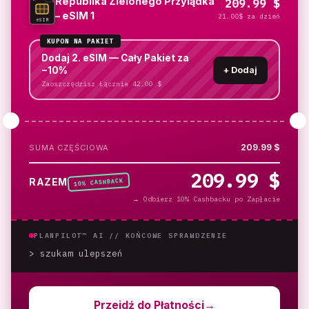
Republika Zielonego Przylądka
209.99 $
– eSIM 1
21.00$ za dzień
eSIM
KUPON NA PAKIET
Dodaj 2. eSIM — Cały Pakiet za
−10%
+
Dodaj
Zaoszczędzisz Łącznie 42.00 $
209.99 $
SUMA CZĘŚCIOWA
209.99 $
% CASHBACK
RAZEM
10
→
Odbierz 10% Cashbacku po Zapłacie
PLANPILOT™ AI //
KOŃCOWE SPRAWDZENIE
> szukam ulepszeń
_
Przejdź do Płatności
→