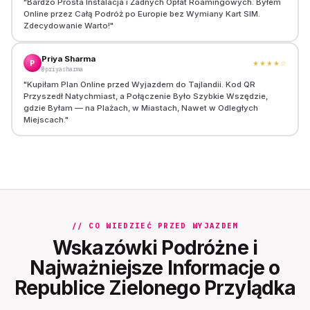
"
Bardzo Prosta Instalacja i Żadnych Opłat Roamingowych. Byłem
Online przez Całą Podróż po Europie bez Wymiany Kart SIM.
Zdecydowanie Warto!
"
Priya Sharma
P
★★★★
☆
@priyasharma
"
Kupiłam Plan Online przed Wyjazdem do Tajlandii. Kod QR
Przyszedł Natychmiast, a Połączenie Było Szybkie Wszędzie,
gdzie Byłam — na Plażach, w Miastach, Nawet w Odległych
Miejscach.
"
// CO WIEDZIEĆ PRZED WYJAZDEM
Wskazówki Podróżne i
Najważniejsze Informacje o
Republice Zielonego Przylądka