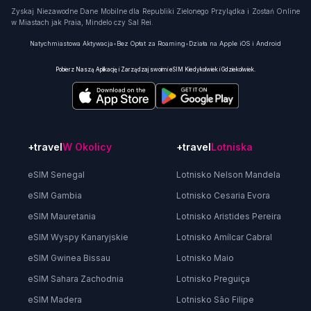
Zyskaj Niezawodne Dane Mobilne dla Republiki Zielonego Przylądka i Zostań Online
w Miastach jak Praia, Mindelo czy Sal Rei.
Natychmiastowa Aktywacja
•
Bez Opłat za Roaming
•
Działa na Apple iOS i Android
Pobierz Naszą Aplikację i Zarządzaj swoimi eSIM Kiedykolwiek i Gdziekolwiek.
+travel
W Okolicy
+travel
Lotniska
eSIM Senegal
Lotnisko Nelson Mandela
eSIM Gambia
Lotnisko Cesaria Evora
eSIM Mauretania
Lotnisko Aristides Pereira
eSIM Wyspy Kanaryjskie
Lotnisko Amílcar Cabral
eSIM Gwinea Bissau
Lotnisko Maio
eSIM Sahara Zachodnia
Lotnisko Preguiça
eSIM Madera
Lotnisko São Filipe