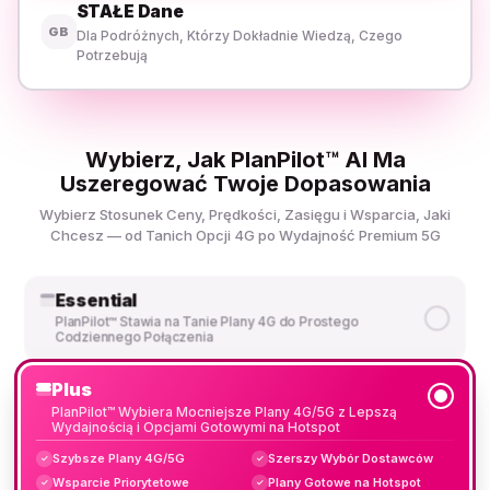
STAŁE Dane
GB
Dla Podróżnych, Którzy Dokładnie Wiedzą, Czego
Potrzebują
Wybierz, Jak PlanPilot™ AI Ma
Uszeregować Twoje Dopasowania
Wybierz Stosunek Ceny, Prędkości, Zasięgu i Wsparcia, Jaki
Chcesz — od Tanich Opcji 4G po Wydajność Premium 5G
Essential
PlanPilot™ Stawia na Tanie Plany 4G do Prostego
Codziennego Połączenia
Plus
PlanPilot™ Wybiera Mocniejsze Plany 4G/5G z Lepszą
Wydajnością i Opcjami Gotowymi na Hotspot
Szybsze Plany 4G/5G
Szerszy Wybór Dostawców
✓
✓
Wsparcie Priorytetowe
Plany Gotowe na Hotspot
✓
✓