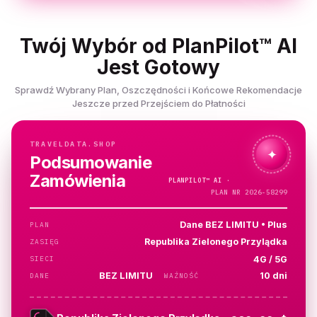
Twój Wybór od PlanPilot™ AI
Jest Gotowy
Sprawdź Wybrany Plan, Oszczędności i Końcowe Rekomendacje
Jeszcze przed Przejściem do Płatności
TRAVELDATA.SHOP
✦
Podsumowanie
Zamówienia
PLANPILOT™
AI ·
SPRAWDZAM…
PLAN NR 2026-58299
Dane BEZ LIMITU • Plus
PLAN
Republika Zielonego Przylądka
ZASIĘG
4G / 5G
SIECI
BEZ LIMITU
10 dni
DANE
WAŻNOŚĆ