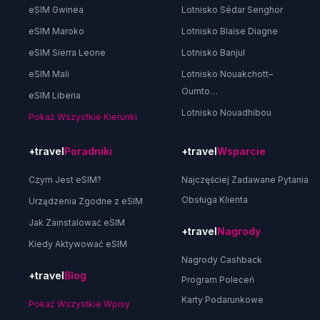
eSIM Gwinea
Lotnisko Sédar Senghor
eSIM Maroko
Lotnisko Blaise Diagne
eSIM Sierra Leone
Lotnisko Banjul
eSIM Mali
Lotnisko Nouakchott–
Oumto…
eSIM Liberia
Lotnisko Nouadhibou
Pokaż Wszystkie Kierunki
+travel
Poradniki
+travel
Wsparcie
Czym Jest eSIM?
Najczęściej Zadawane Pytania
Obsługa Klienta
Urządzenia Zgodne z eSIM
Jak Zainstalować eSIM
+travel
Nagrody
Kiedy Aktywować eSIM
Nagrody Cashback
+travel
Blog
Program Poleceń
Karty Podarunkowe
Pokaż Wszystkie Wpisy