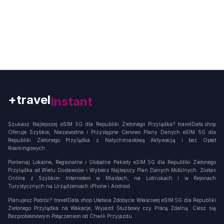
+travel
Instant
Szukasz Najlepszej eSIM 5G dla Republiki Zielonego Przylądka? travelData.shop
Oferuje Szybkie, Niezawodne i Przystępne Cenowo Plany Danych eSIM 5G dla
Republiki Zielonego Przylądka z Natychmiastową Aktywacją i bez Opłat
Roamingowych.
Porównaj Lokalne, Regionalne i Globalne Pakiety eSIM 5G dla Republiki Zielonego
Przylądka od Wielu Dostawców i Wybierz Najlepszy Plan Danych Mobilnych. Zostań
Online z Szybkim Internetem w Miastach, na Lotniskach i w Rejonach
Turystycznych na Urządzeniach iPhone i Android.
Planujesz Podróż? travelData.shop Ułatwia Zdobycie Właściwej eSIM 5G dla Republiki
Zielonego Przylądka na Wakacje, Wyjazd Służbowy czy Pracę Zdalną. Ciesz się
Bezproblemowym Połączeniem od Chwili Przyjazdu.