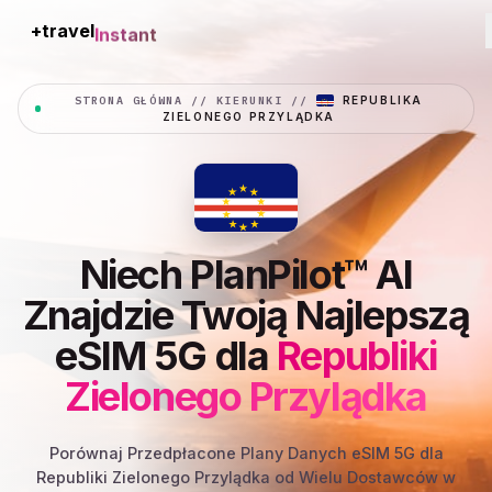
+travel
Instant
STRONA GŁÓWNA
//
KIERUNKI
//
REPUBLIKA
ZIELONEGO PRZYLĄDKA
Niech PlanPilot™ AI
Znajdzie Twoją Najlepszą
eSIM 5G dla
Republiki
Zielonego Przylądka
Porównaj Przedpłacone Plany Danych eSIM 5G dla
Republiki Zielonego Przylądka od Wielu Dostawców w