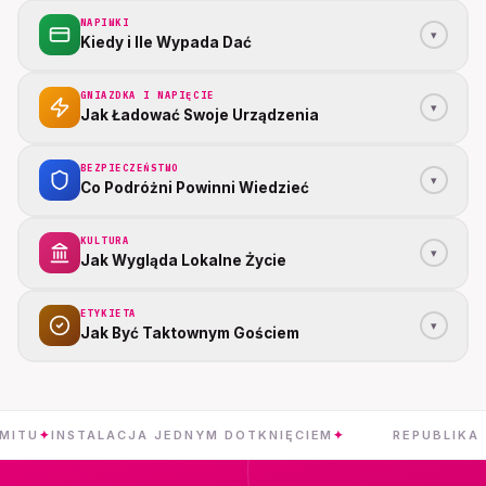
NAPIWKI
▾
Kiedy i Ile Wypada Dać
GNIAZDKA I NAPIĘCIE
▾
Jak Ładować Swoje Urządzenia
BEZPIECZEŃSTWO
▾
Co Podróżni Powinni Wiedzieć
KULTURA
▾
Jak Wygląda Lokalne Życie
ETYKIETA
▾
Jak Być Taktownym Gościem
STALACJA JEDNYM DOTKNIĘCIEM
✦
REPUBLIKA ZIELONE