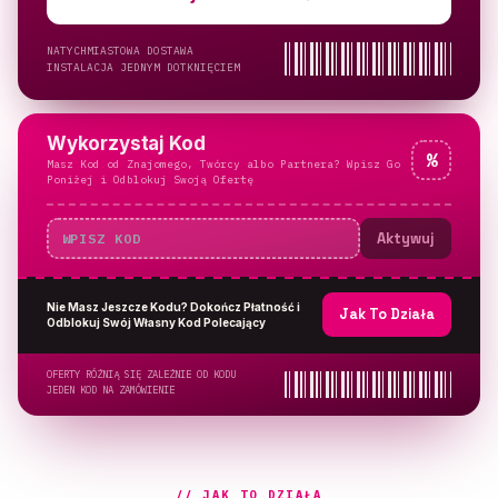
NATYCHMIASTOWA DOSTAWA
INSTALACJA JEDNYM DOTKNIĘCIEM
Wykorzystaj Kod
%
Masz Kod od Znajomego, Twórcy albo Partnera? Wpisz Go
Poniżej i Odblokuj Swoją Ofertę
Aktywuj
Nie Masz Jeszcze Kodu? Dokończ Płatność i
Jak To Działa
Odblokuj Swój Własny Kod Polecający
OFERTY RÓŻNIĄ SIĘ ZALEŻNIE OD KODU
JEDEN KOD NA ZAMÓWIENIE
// JAK TO DZIAŁA