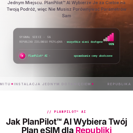
Jednym Miejscu. PlanPilot™ AI Wybierze Je za Ciebie na
Twoją Podróż, więc Nie Musisz Porównywać Parametrów
Sam
SYGNAŁ SIECI · 5G
REPUBLIKA ZIELONEGO PRZYLĄDKA
·
wszystkie sieci dostępne
98%
✦
●
PlanPilot™ AI ·
sprawdzanie ceny ukończone
STALACJA JEDNYM DOTKNIĘCIEM
✦
REPUBLIKA ZIELONE
// PLANPILOT™ AI
Jak PlanPilot™ AI Wybiera Twój
Plan eSIM dla
Republiki