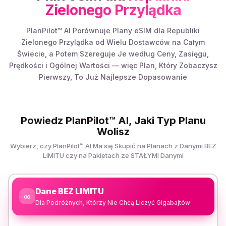
Zielonego Przylądka
PlanPilot™ AI Porównuje Plany eSIM dla Republiki
Zielonego Przylądka od Wielu Dostawców na Całym
Świecie, a Potem Szereguje Je według Ceny, Zasięgu,
Prędkości i Ogólnej Wartości — więc Plan, Który Zobaczysz
Pierwszy, To Już Najlepsze Dopasowanie
Powiedz PlanPilot™ AI, Jaki Typ Planu
Wolisz
Wybierz, czy PlanPilot™ AI Ma się Skupić na Planach z Danymi BEZ
LIMITU czy na Pakietach ze STAŁYMI Danymi
Dane BEZ LIMITU
∞
Dla Podróżnych, Którzy Nie Chcą Liczyć Gigabajtów