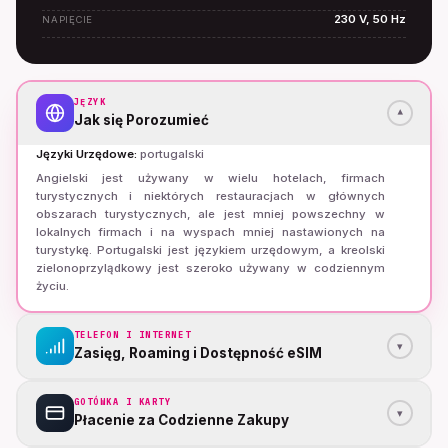
230 V, 50 Hz
NAPIĘCIE
JĘZYK
▾
Jak się Porozumieć
Języki Urzędowe
:
portugalski
Angielski jest używany w wielu hotelach, firmach
turystycznych i niektórych restauracjach w głównych
obszarach turystycznych, ale jest mniej powszechny w
lokalnych firmach i na wyspach mniej nastawionych na
turystykę. Portugalski jest językiem urzędowym, a kreolski
zielonoprzylądkowy jest szeroko używany w codziennym
życiu.
TELEFON I INTERNET
▾
Zasięg, Roaming i Dostępność eSIM
GOTÓWKA I KARTY
▾
Płacenie za Codzienne Zakupy