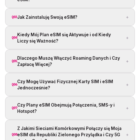
+
Jak Zainstaluję Swoją eSIM?
Q03
Kiedy Mój Plan eSIM się Aktywuje i od Kiedy
+
Q04
Liczy się Ważność?
Dlaczego Muszę Włączyć Roaming Danych i Czy
+
Q05
Zapłacę Więcej?
Czy Mogę Używać Fizycznej Karty SIM i eSIM
+
Q06
Jednocześnie?
Czy Plany eSIM Obejmują Połączenia, SMS-y i
+
Q07
Hotspot?
Z Jakimi Sieciami Komórkowymi Połączy się Moja
+
eSIM dla Republiki Zielonego Przylądka i Czy 5G
Q08