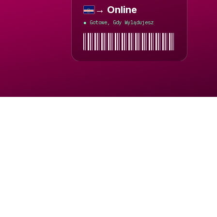
→ Online
Republika Zielonego Przylą
Gotowe, Gdy Wylądujesz
●