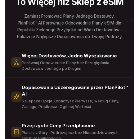
To Więcej niż Sklep z eSIM
Zamiast Promować Plany Jednego Dostawcy,
PlanPilot™ AI Porównuje Odpowiednie Plany eSIM dla
Republiki Zielonego Przylądka od Wielu Dostawców i
Pokazuje Najlepsze Dopasowania do Twojej Podróży
Więcej Dostawców, Jedno Wyszukiwanie
Porównaj Odpowiednie Plany bez Przeglądania
Dostawców Jednego po Drugim
Dopasowania Uszeregowane przez PlanPilot™
AI
Najlepsze Opcje Zobaczysz Pierwsze, według Ceny,
Zasięgu, Prędkości i Ogólnej Wartości
Przejrzyste Ceny Przedpłacone
Płacisz z Góry i Podróżujesz bez Niespodziewanych
Opłat Roamingowych