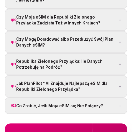
Jest w Cenie?
Czy Moja eSIM dla Republiki Zielonego
+
Q09
Przylądka Zadziała Też w Innych Krajach?
Czy Mogę Doładować albo Przedłużyć Swój Plan
+
Q10
Danych eSIM?
Republika Zielonego Przylądka: Ile Danych
+
Q11
Potrzebuję na Podróż?
Jak PlanPilot™ AI Znajduje Najlepszą eSIM dla
+
Q12
Republiki Zielonego Przylądka?
+
Co Zrobić, Jeśli Moja eSIM się Nie Połączy?
Q13