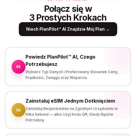
Połącz się w
3 Prostych Krokach
Niech PlanPilot™ AI Znajdzie Mój Plan
→
Powiedz PlanPilot™ AI, Czego
Potrzebujesz
01
Wybierz Typ Danych i Preferowany Stosunek Ceny,
Prędkości, Zasięgu oraz Wsparcia
Zainstaluj eSIM Jednym Dotknięciem
Zainstaluj Bezpośrednio na Zgodnym Urządzeniu w
02
Kilka Sekund — albo Użyj Kodu QR, Kiedy Będzie
Potrzebny