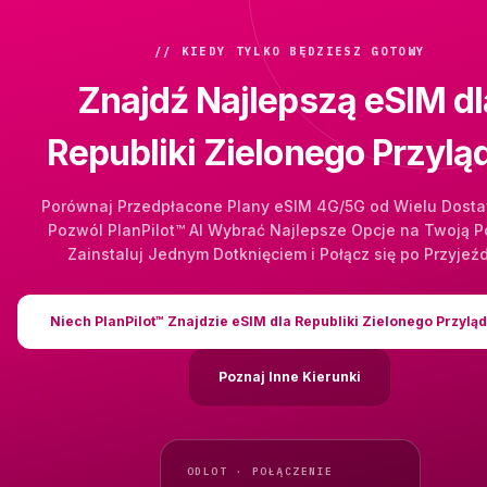
// KIEDY TYLKO BĘDZIESZ GOTOWY
Znajdź Najlepszą eSIM dl
Republiki Zielonego Przylą
Porównaj Przedpłacone Plany eSIM 4G/5G od Wielu Dost
Pozwól PlanPilot™ AI Wybrać Najlepsze Opcje na Twoją P
Zainstaluj Jednym Dotknięciem i Połącz się po Przyjeź
Niech PlanPilot™ Znajdzie eSIM dla Republiki Zielonego Przylą
Poznaj Inne Kierunki
ODLOT · POŁĄCZENIE