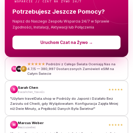
WSPARCIE // CZAT NA ŻYWO 24/7
Potrzebujesz Jeszcze Pomocy?
Napisz do Naszego Zespołu Wsparcia 24/7 w Sprawie
Zgodności, Instalacji, Aktywacji lub Połączenia
Uruchom Czat na Żywo
→
★★★★★
Podróżni z Całego Świata Oceniają Nas na
4.7/5 — 380,997 Dostarczonych Zamówień eSIM na
S
M
P
Całym Świecie
Sarah Chen
S
★★★★★
@sarahchen_travels
"
Użyłam travelData.shop w Podróży do Japonii i Działało Bez
Zarzutu od Chwili, gdy Wylądowałam. Konfiguracja Zajęła Mniej
niż Dwie Minuty, a Prędkość Danych Była Świetna!
"
Marcus Weber
M
★★★★★
@marcusweber