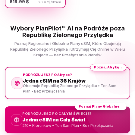
619.99 $
20.67$/dzień
Wybory PlanPilot™ AI na Podróże poza
Republikę Zielonego Przylądka
Poznaj Regionalne i Globalne Plany eSIM, Które Obejmują
Republikę Zielonego Przylądka i Utrzymają Cię Online w Wielu
Krajach — bez Przełączania Planów
Poznaj Afrykę
→
PODRÓŻUJESZ PO Afryce?
Jedna eSIM na 36 Krajów
Obejmuje Republikę Zielonego Przylądka • Ten Sam
Plan • Bez Przełączania
Poznaj Plany Globalne
→
PODRÓŻUJESZ PO CAŁYM ŚWIECIE?
Jedna eSIM na Cały Świat
210+ Kierunków • Ten Sam Plan • Bez Przełączania