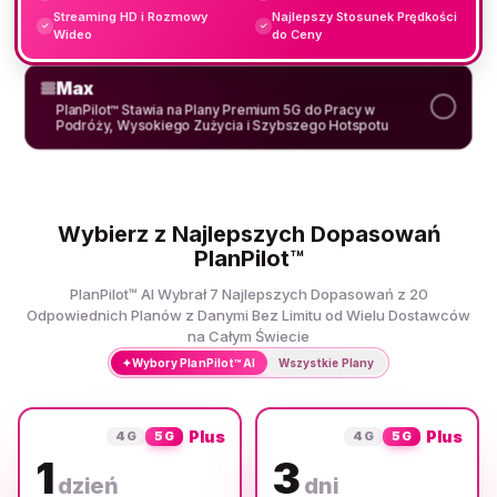
Streaming HD i Rozmowy
Najlepszy Stosunek Prędkości
✓
✓
Wideo
do Ceny
Max
PlanPilot™ Stawia na Plany Premium 5G do Pracy w
Podróży, Wysokiego Zużycia i Szybszego Hotspotu
Wybierz z Najlepszych Dopasowań
PlanPilot™
PlanPilot™ AI Wybrał 7 Najlepszych Dopasowań z 20
Odpowiednich Planów z Danymi Bez Limitu od Wielu Dostawców
na Całym Świecie
✦
Wybory PlanPilot™ AI
Wszystkie Plany
Plus
Plus
4G
5G
4G
5G
1
3
dzień
dni