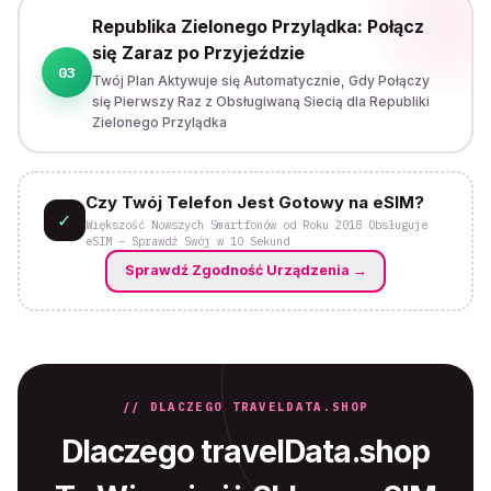
Republika Zielonego Przylądka: Połącz
się Zaraz po Przyjeździe
03
Twój Plan Aktywuje się Automatycznie, Gdy Połączy
się Pierwszy Raz z Obsługiwaną Siecią dla Republiki
Zielonego Przylądka
Czy Twój Telefon Jest Gotowy na eSIM?
✓
Większość Nowszych Smartfonów od Roku 2018 Obsługuje
eSIM – Sprawdź Swój w 10 Sekund
Sprawdź Zgodność Urządzenia
→
// DLACZEGO TRAVELDATA.SHOP
Dlaczego travelData.shop