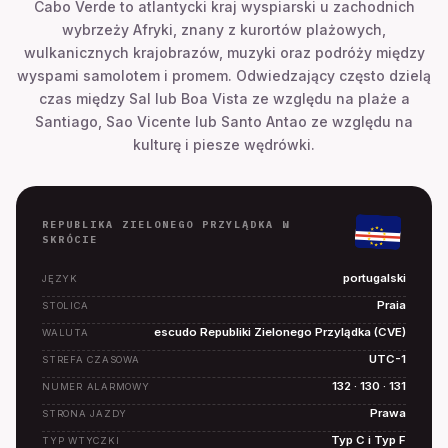
Cabo Verde to atlantycki kraj wyspiarski u zachodnich
wybrzeży Afryki, znany z kurortów plażowych,
wulkanicznych krajobrazów, muzyki oraz podróży między
wyspami samolotem i promem. Odwiedzający często dzielą
czas między Sal lub Boa Vista ze względu na plaże a
Santiago, Sao Vicente lub Santo Antao ze względu na
kulturę i piesze wędrówki.
REPUBLIKA ZIELONEGO PRZYLĄDKA W
SKRÓCIE
portugalski
JĘZYK
Praia
STOLICA
escudo Republiki Zielonego Przylądka (CVE)
WALUTA
UTC-1
STREFA CZASOWA
132 · 130 · 131
NUMER ALARMOWY
Prawa
STRONA JAZDY
Typ C i Typ F
TYP WTYCZKI