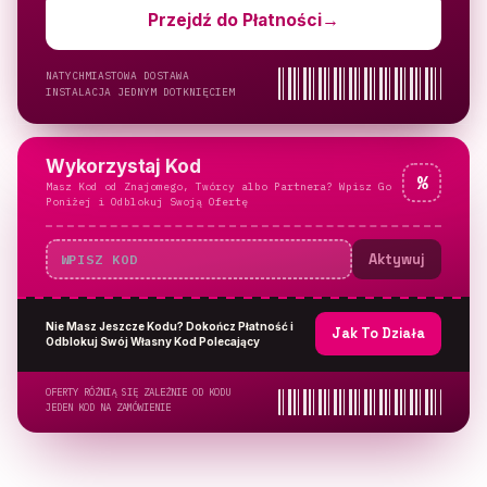
Przejdź do Płatności
→
NATYCHMIASTOWA DOSTAWA
INSTALACJA JEDNYM DOTKNIĘCIEM
Wykorzystaj Kod
%
Masz Kod od Znajomego, Twórcy albo Partnera? Wpisz Go
Poniżej i Odblokuj Swoją Ofertę
Aktywuj
Nie Masz Jeszcze Kodu? Dokończ Płatność i
Jak To Działa
Odblokuj Swój Własny Kod Polecający
OFERTY RÓŻNIĄ SIĘ ZALEŻNIE OD KODU
JEDEN KOD NA ZAMÓWIENIE