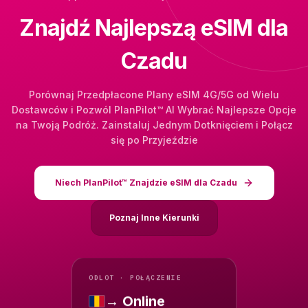
Znajdź Najlepszą eSIM dla
Czadu
Porównaj Przedpłacone Plany eSIM 4G/5G od Wielu
Dostawców i Pozwól PlanPilot™ AI Wybrać Najlepsze Opcje
na Twoją Podróż. Zainstaluj Jednym Dotknięciem i Połącz
się po Przyjeździe
Niech PlanPilot™ Znajdzie eSIM dla Czadu
Poznaj Inne Kierunki
ODLOT · POŁĄCZENIE
→ Online