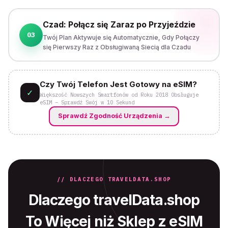
Czad: Połącz się Zaraz po Przyjeździe
03
Twój Plan Aktywuje się Automatycznie, Gdy Połączy
się Pierwszy Raz z Obsługiwaną Siecią dla Czadu
Czy Twój Telefon Jest Gotowy na eSIM?
✓
Większość Nowszych Smartfonów od Roku 2018 Obsługuje
eSIM – Sprawdź Swój w 10 Sekund
Sprawdź Zgodność Urządzenia
→
// DLACZEGO TRAVELDATA.SHOP
Dlaczego travelData.shop
To Więcej niż Sklep z eSIM