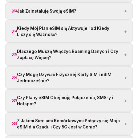
+
Jak Zainstaluję Swoją eSIM?
Q03
Kiedy Mój Plan eSIM się Aktywuje i od Kiedy
+
Q04
Liczy się Ważność?
Dlaczego Muszę Włączyć Roaming Danych i Czy
+
Q05
Zapłacę Więcej?
Czy Mogę Używać Fizycznej Karty SIM i eSIM
+
Q06
Jednocześnie?
Czy Plany eSIM Obejmują Połączenia, SMS-y i
+
Q07
Hotspot?
Z Jakimi Sieciami Komórkowymi Połączy się Moja
+
Q08
eSIM dla Czadu i Czy 5G Jest w Cenie?