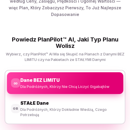
według Ceny, Zasięgu, Prędkości i Ogólnej Wartości —
więc Plan, Który Zobaczysz Pierwszy, To Już Najlepsze
Dopasowanie
Powiedz PlanPilot™ AI, Jaki Typ Planu
Wolisz
Wybierz, czy PlanPilot™ AI Ma się Skupić na Planach z Danymi BEZ
LIMITU czy na Pakietach ze STAŁYMI Danymi
Dane BEZ LIMITU
∞
Dla Podróżnych, Którzy Nie Chcą Liczyć Gigabajtów
STAŁE Dane
GB
Dla Podróżnych, Którzy Dokładnie Wiedzą, Czego
Potrzebują