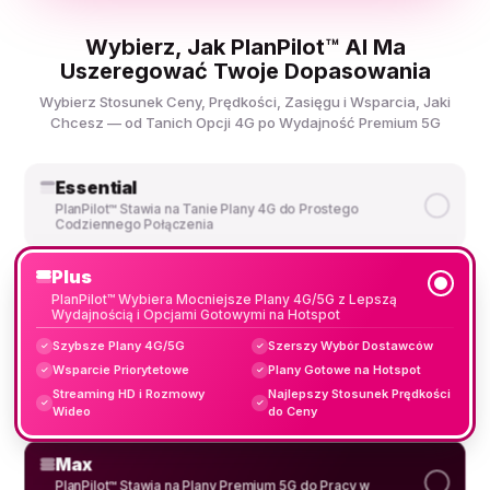
Wybierz, Jak PlanPilot™ AI Ma
Uszeregować Twoje Dopasowania
Wybierz Stosunek Ceny, Prędkości, Zasięgu i Wsparcia, Jaki
Chcesz — od Tanich Opcji 4G po Wydajność Premium 5G
Essential
PlanPilot™ Stawia na Tanie Plany 4G do Prostego
Codziennego Połączenia
Plus
PlanPilot™ Wybiera Mocniejsze Plany 4G/5G z Lepszą
Wydajnością i Opcjami Gotowymi na Hotspot
Szybsze Plany 4G/5G
Szerszy Wybór Dostawców
✓
✓
Wsparcie Priorytetowe
Plany Gotowe na Hotspot
✓
✓
Streaming HD i Rozmowy
Najlepszy Stosunek Prędkości
✓
✓
Wideo
do Ceny
Max
PlanPilot™ Stawia na Plany Premium 5G do Pracy w