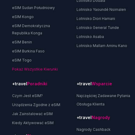
Lotnisko Douala
eSIM Sudan Południowy
Lotnisko Yaoundé Nsimalen
eSIM Kongo
Lotnisko Diori Hamani
eSIM Demokratyczna
Lotnisko General Tunde
Republika Konga
Lotnisko Asaba
eSIM Benin
Lotnisko Mallam Aminu Kano
eSIM Burkina Faso
eSIM Togo
Pokaż Wszystkie Kierunki
+travel
Poradniki
+travel
Wsparcie
Czym Jest eSIM?
Najczęściej Zadawane Pytania
Obsługa Klienta
Urządzenia Zgodne z eSIM
Jak Zainstalować eSIM
+travel
Nagrody
Kiedy Aktywować eSIM
Nagrody Cashback