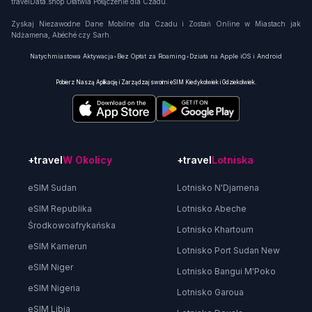
travelData.shop Ułatwia Połączenie dla Czadu.
Zyskaj Niezawodne Dane Mobilne dla Czadu i Zostań Online w Miastach jak
Ndżamena, Abéché czy Sarh.
Natychmiastowa Aktywacja
•
Bez Opłat za Roaming
•
Działa na Apple iOS i Android
Pobierz Naszą Aplikację i Zarządzaj swoimi eSIM Kiedykolwiek i Gdziekolwiek.
+travel
W Okolicy
+travel
Lotniska
eSIM Sudan
Lotnisko N'Djamena
eSIM Republika
Lotnisko Abeche
Środkowoafrykańska
Lotnisko Khartoum
eSIM Kamerun
Lotnisko Port Sudan New
eSIM Niger
Lotnisko Bangui M'Poko
eSIM Nigeria
Lotnisko Garoua
eSIM Libia