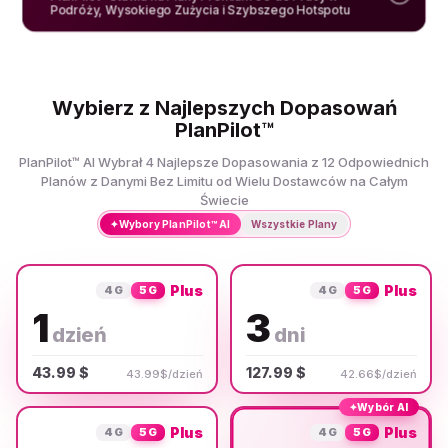
Podróży, Wysokiego Zużycia i Szybszego Hotspotu
Wybierz z Najlepszych Dopasowań
PlanPilot™
PlanPilot™ AI Wybrał 4 Najlepsze Dopasowania z 12 Odpowiednich
Planów z Danymi Bez Limitu od Wielu Dostawców na Całym
Świecie
✦
Wybory PlanPilot™ AI
Wszystkie Plany
Plus
Plus
4G
5G
4G
5G
1
3
dzień
dni
43.99 $
127.99 $
43.99$/dzień
42.66$/dzień
✦
Wybór AI
Plus
Plus
4G
5G
4G
5G