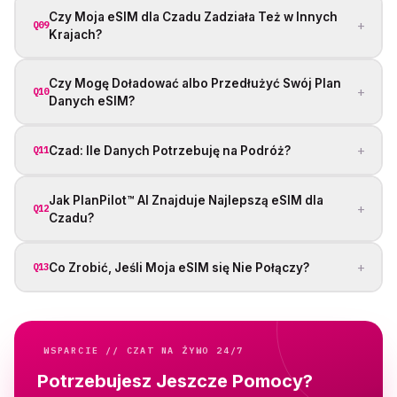
Czy Moja eSIM dla Czadu Zadziała Też w Innych
+
Q09
Krajach?
Czy Mogę Doładować albo Przedłużyć Swój Plan
+
Q10
Danych eSIM?
+
Czad: Ile Danych Potrzebuję na Podróż?
Q11
Jak PlanPilot™ AI Znajduje Najlepszą eSIM dla
+
Q12
Czadu?
+
Co Zrobić, Jeśli Moja eSIM się Nie Połączy?
Q13
WSPARCIE // CZAT NA ŻYWO 24/7
Potrzebujesz Jeszcze Pomocy?