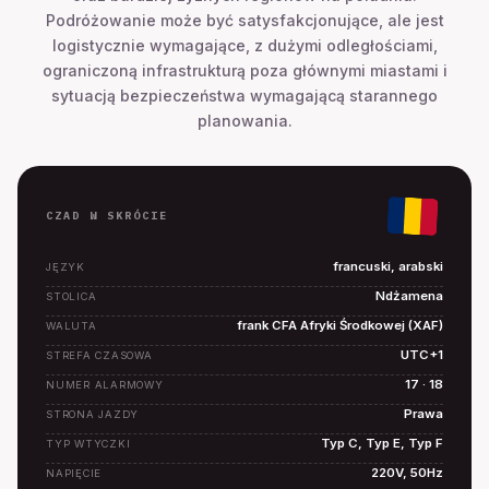
Podróżowanie może być satysfakcjonujące, ale jest
logistycznie wymagające, z dużymi odległościami,
ograniczoną infrastrukturą poza głównymi miastami i
sytuacją bezpieczeństwa wymagającą starannego
planowania.
CZAD W SKRÓCIE
francuski, arabski
JĘZYK
Ndżamena
STOLICA
frank CFA Afryki Środkowej (XAF)
WALUTA
UTC+1
STREFA CZASOWA
17 · 18
NUMER ALARMOWY
Prawa
STRONA JAZDY
Typ C, Typ E, Typ F
TYP WTYCZKI
220V, 50Hz
NAPIĘCIE