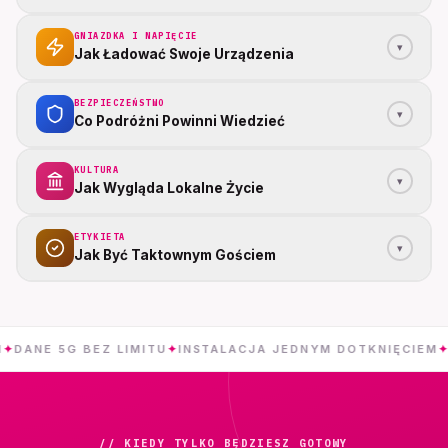
GNIAZDKA I NAPIĘCIE
▾
Jak Ładować Swoje Urządzenia
BEZPIECZEŃSTWO
▾
Co Podróżni Powinni Wiedzieć
KULTURA
▾
Jak Wygląda Lokalne Życie
ETYKIETA
▾
Jak Być Taktownym Gościem
 5G BEZ LIMITU
✦
INSTALACJA JEDNYM DOTKNIĘCIEM
✦
C
// KIEDY TYLKO BĘDZIESZ GOTOWY