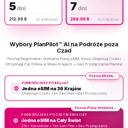
5
7
dni
dni
212.99 $
296.99 $
42.60$/dzień
42.43$/dzień
Wybory PlanPilot™ AI na Podróże poza
Czad
Poznaj Regionalne i Globalne Plany eSIM, Które Obejmują Czad i
Utrzymają Cię Online w Wielu Krajach — bez Przełączania Planów
Poznaj Afrykę
→
PODRÓŻUJESZ PO Afryce?
Jedna eSIM na 36 Krajów
Obejmuje Czad • Ten Sam Plan • Bez Przełączania
Poznaj Plany Globalne
→
PODRÓŻUJESZ PO CAŁYM ŚWIECIE?
Jedna eSIM na Cały Świat
210+ Kierunków • Ten Sam Plan • Bez Przełączania