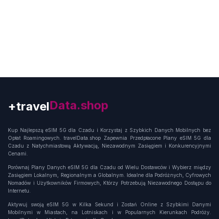
+travel
Connection
Kup Najlepszą eSIM 5G dla Czadu i Korzystaj z Szybkich Danych Mobilnych bez
Opłat Roamingowych. travelData.shop Zapewnia Przedpłacone Plany eSIM 5G dla
Czadu z Natychmiastową Aktywacją, Niezawodnym Zasięgiem i Konkurencyjnymi
Cenami.
Porównaj Plany Danych eSIM 5G dla Czadu od Wielu Dostawców i Wybierz między
Zasięgiem Lokalnym, Regionalnym a Globalnym. Idealne dla Podróżnych, Cyfrowych
Nomadów i Użytkowników Firmowych, Którzy Potrzebują Niezawodnego Dostępu do
Internetu.
Aktywuj swoją eSIM 5G w Kilka Sekund i Zostań Online z Szybkimi Danymi
Mobilnymi w Miastach, na Lotniskach i w Popularnych Kierunkach Podróży.