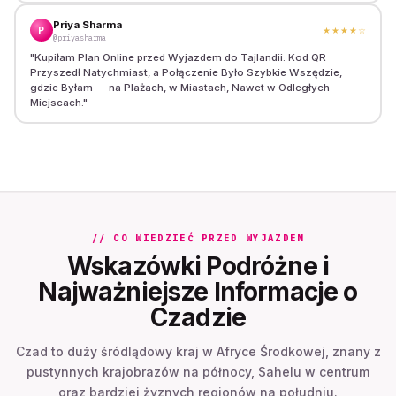
Priya Sharma
P
★★★★
☆
@priyasharma
"
Kupiłam Plan Online przed Wyjazdem do Tajlandii. Kod QR
Przyszedł Natychmiast, a Połączenie Było Szybkie Wszędzie,
gdzie Byłam — na Plażach, w Miastach, Nawet w Odległych
Miejscach.
"
// CO WIEDZIEĆ PRZED WYJAZDEM
Wskazówki Podróżne i
Najważniejsze Informacje o
Czadzie
Czad to duży śródlądowy kraj w Afryce Środkowej, znany z
pustynnych krajobrazów na północy, Sahelu w centrum
oraz bardziej żyznych regionów na południu.