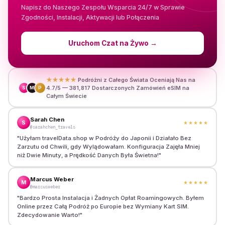
Napisz do Naszego Zespołu Wsparcia 24/7 w Sprawie
Zgodności, Instalacji, Aktywacji lub Połączenia
Uruchom Czat na Żywo
→
★★★★★
Podróżni z Całego Świata Oceniają Nas na
4.7/5 — 381,817 Dostarczonych Zamówień eSIM na
S
M
P
Całym Świecie
Sarah Chen
S
★★★★★
@sarahchen_travels
"
Użyłam travelData.shop w Podróży do Japonii i Działało Bez
Zarzutu od Chwili, gdy Wylądowałam. Konfiguracja Zajęła Mniej
niż Dwie Minuty, a Prędkość Danych Była Świetna!
"
Marcus Weber
M
★★★★★
@marcusweber
"
Bardzo Prosta Instalacja i Żadnych Opłat Roamingowych. Byłem
Online przez Całą Podróż po Europie bez Wymiany Kart SIM.
Zdecydowanie Warto!
"