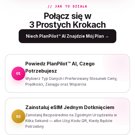
// JAK TO DZIAŁA
Połącz się w
3 Prostych Krokach
Niech PlanPilot™ AI Znajdzie Mój Plan
→
Powiedz PlanPilot™ AI, Czego
Potrzebujesz
01
Wybierz Typ Danych i Preferowany Stosunek Ceny,
Prędkości, Zasięgu oraz Wsparcia
Zainstaluj eSIM Jednym Dotknięciem
Zainstaluj Bezpośrednio na Zgodnym Urządzeniu w
02
Kilka Sekund — albo Użyj Kodu QR, Kiedy Będzie
Potrzebny