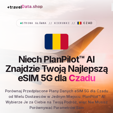
+travel
Connection
STRONA GŁÓWNA
//
KIERUNKI
//
CZAD
Niech PlanPilot™ AI
Znajdzie Twoją Najlepszą
eSIM 5G dla
Czadu
Porównaj Przedpłacone Plany Danych eSIM 5G dla Czadu
od Wielu Dostawców w Jednym Miejscu. PlanPilot™ AI
Wybierze Je za Ciebie na Twoją Podróż, więc Nie Musisz
Porównywać Parametrów Sam