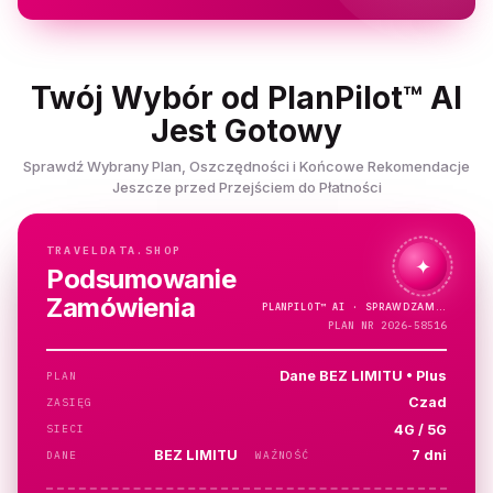
Twój Wybór od PlanPilot™ AI
Jest Gotowy
Sprawdź Wybrany Plan, Oszczędności i Końcowe Rekomendacje
Jeszcze przed Przejściem do Płatności
TRAVELDATA.SHOP
✦
Podsumowanie
Zamówienia
PLANPILOT™
AI ·
PLAN NR 2026-58516
Dane BEZ LIMITU • Plus
PLAN
Czad
ZASIĘG
4G / 5G
SIECI
BEZ LIMITU
7 dni
DANE
WAŻNOŚĆ