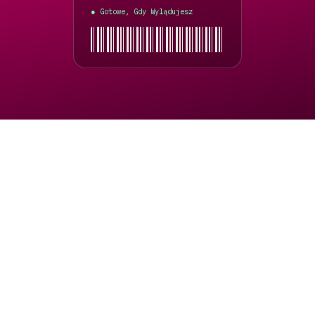
Czad
Gotowe, Gdy Wylądujesz
●