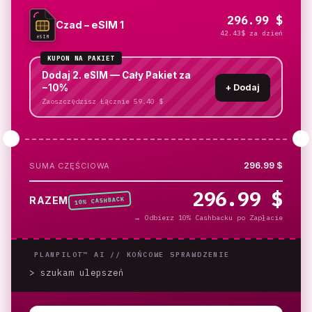
296.99 $
Czad – eSIM 1
42.43$ za dzień
eSIM
KUPON NA PAKIET
Dodaj 2. eSIM — Cały Pakiet za
−10%
+
Dodaj
Zaoszczędzisz Łącznie 59.40 $
296.99 $
SUMA CZĘŚCIOWA
296.99 $
% CASHBACK
RAZEM
10
→
Odbierz 10% Cashbacku po Zapłacie
PLANPILOT™ AI //
KOŃCOWE SPRAWDZENIE
> szukam ulepszeń
_