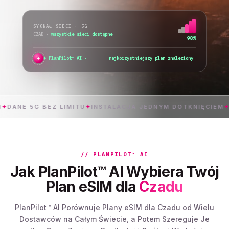
SYGNAŁ SIECI · 5G
CZAD
·
wszystkie sieci dostępne
98%
✦
PlanPilot™ AI ·
sprawdzam natychmiastową
 5G BEZ LIMITU
✦
INSTALACJA JEDNYM DOTKNIĘCIEM
✦
C
// PLANPILOT™ AI
Jak PlanPilot™ AI Wybiera Twój
Plan eSIM dla
Czadu
PlanPilot™ AI Porównuje Plany eSIM dla Czadu od Wielu
Dostawców na Całym Świecie, a Potem Szereguje Je