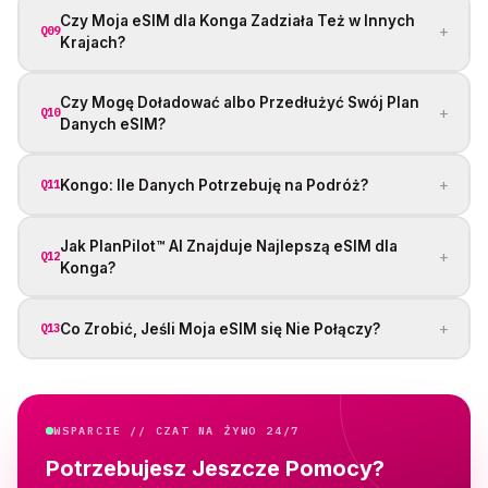
Czy Moja eSIM dla Konga Zadziała Też w Innych
+
Q09
Krajach?
Czy Mogę Doładować albo Przedłużyć Swój Plan
+
Q10
Danych eSIM?
+
Kongo: Ile Danych Potrzebuję na Podróż?
Q11
Jak PlanPilot™ AI Znajduje Najlepszą eSIM dla
+
Q12
Konga?
+
Co Zrobić, Jeśli Moja eSIM się Nie Połączy?
Q13
WSPARCIE // CZAT NA ŻYWO 24/7
Potrzebujesz Jeszcze Pomocy?