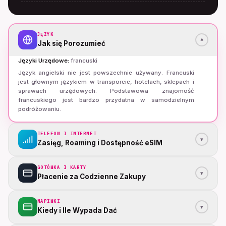
JĘZYK
▾
Jak się Porozumieć
Języki Urzędowe
:
francuski
Język angielski nie jest powszechnie używany. Francuski
jest głównym językiem w transporcie, hotelach, sklepach i
sprawach urzędowych. Podstawowa znajomość
francuskiego jest bardzo przydatna w samodzielnym
podróżowaniu.
TELEFON I INTERNET
▾
Zasięg, Roaming i Dostępność eSIM
GOTÓWKA I KARTY
▾
Płacenie za Codzienne Zakupy
NAPIWKI
▾
Kiedy i Ile Wypada Dać