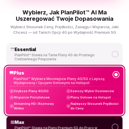
Wybierz, Jak PlanPilot™ AI Ma
Uszeregować Twoje Dopasowania
Wybierz Stosunek Ceny, Prędkości, Zasięgu i Wsparcia, Jaki
Chcesz — od Tanich Opcji 4G po Wydajność Premium 5G
Essential
PlanPilot™ Stawia na Tanie Plany 4G do Prostego
Codziennego Połączenia
Plus
PlanPilot™ Wybiera Mocniejsze Plany 4G/5G z Lepszą
Wydajnością i Opcjami Gotowymi na Hotspot
Szybsze Plany 4G/5G
Szerszy Wybór Dostawców
✓
✓
Wsparcie Priorytetowe
Plany Gotowe na Hotspot
✓
✓
Streaming HD i Rozmowy
Najlepszy Stosunek Prędkości
✓
✓
Wideo
do Ceny
Max
PlanPilot™ Stawia na Plany Premium 5G do Pracy w