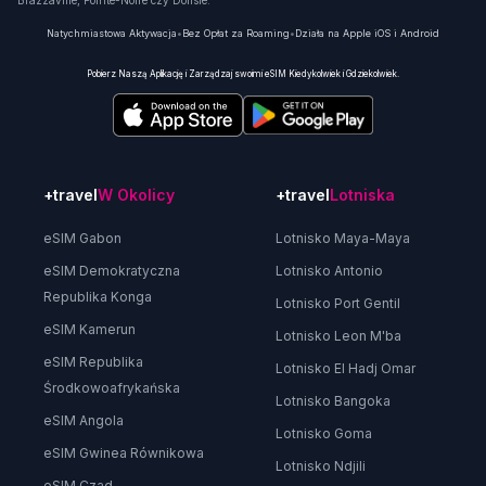
Brazzaville, Pointe-Noire czy Dolisie.
Natychmiastowa Aktywacja
•
Bez Opłat za Roaming
•
Działa na Apple iOS i Android
Pobierz Naszą Aplikację i Zarządzaj swoimi eSIM Kiedykolwiek i Gdziekolwiek.
+travel
W Okolicy
+travel
Lotniska
eSIM Gabon
Lotnisko Maya-Maya
eSIM Demokratyczna
Lotnisko Antonio
Republika Konga
Lotnisko Port Gentil
eSIM Kamerun
Lotnisko Leon M'ba
eSIM Republika
Lotnisko El Hadj Omar
Środkowoafrykańska
Lotnisko Bangoka
eSIM Angola
Lotnisko Goma
eSIM Gwinea Równikowa
Lotnisko Ndjili
eSIM Czad