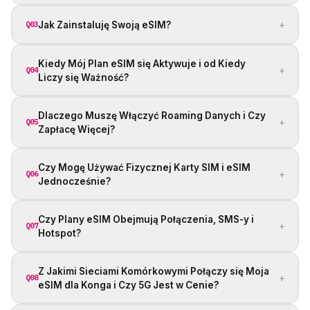
+
Jak Zainstaluję Swoją eSIM?
Q03
Kiedy Mój Plan eSIM się Aktywuje i od Kiedy
+
Q04
Liczy się Ważność?
Dlaczego Muszę Włączyć Roaming Danych i Czy
+
Q05
Zapłacę Więcej?
Czy Mogę Używać Fizycznej Karty SIM i eSIM
+
Q06
Jednocześnie?
Czy Plany eSIM Obejmują Połączenia, SMS-y i
+
Q07
Hotspot?
Z Jakimi Sieciami Komórkowymi Połączy się Moja
+
Q08
eSIM dla Konga i Czy 5G Jest w Cenie?