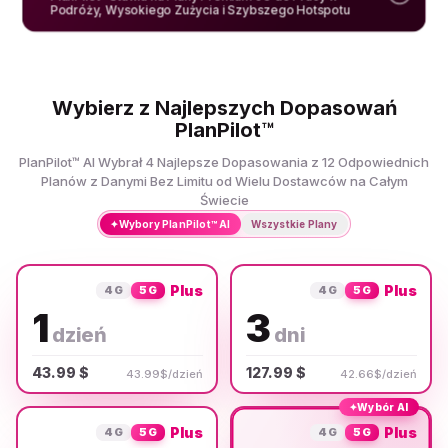
Podróży, Wysokiego Zużycia i Szybszego Hotspotu
Wybierz z Najlepszych Dopasowań
PlanPilot™
PlanPilot™ AI Wybrał 4 Najlepsze Dopasowania z 12 Odpowiednich
Planów z Danymi Bez Limitu od Wielu Dostawców na Całym
Świecie
✦
Wybory PlanPilot™ AI
Wszystkie Plany
Plus
Plus
4G
5G
4G
5G
1
3
dzień
dni
43.99 $
127.99 $
43.99$/dzień
42.66$/dzień
✦
Wybór AI
Plus
Plus
4G
5G
4G
5G