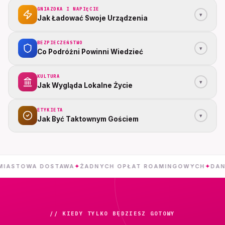
GNIAZDKA I NAPIĘCIE
▾
Jak Ładować Swoje Urządzenia
BEZPIECZEŃSTWO
▾
Co Podróżni Powinni Wiedzieć
KULTURA
▾
Jak Wygląda Lokalne Życie
ETYKIETA
▾
Jak Być Taktownym Gościem
OWA DOSTAWA
✦
ŻADNYCH OPŁAT ROAMINGOWYCH
✦
DANE 5G B
// KIEDY TYLKO BĘDZIESZ GOTOWY