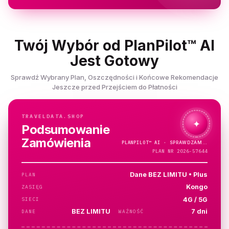
Twój Wybór od PlanPilot™ AI
Jest Gotowy
Sprawdź Wybrany Plan, Oszczędności i Końcowe Rekomendacje
Jeszcze przed Przejściem do Płatności
TRAVELDATA.SHOP
✦
Podsumowanie
Zamówienia
PLANPILOT™
AI ·
PLAN NR 2026-57644
Dane BEZ LIMITU • Plus
PLAN
Kongo
ZASIĘG
4G / 5G
SIECI
BEZ LIMITU
7 dni
DANE
WAŻNOŚĆ