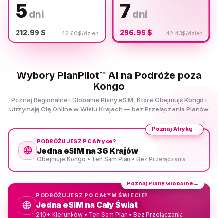
5
7
dni
dni
212.99 $
296.99 $
42.60$/dzień
42.43$/dzień
Wybory PlanPilot™ AI na Podróże poza
Kongo
Poznaj Regionalne i Globalne Plany eSIM, Które Obejmują Kongo i
Utrzymają Cię Online w Wielu Krajach — bez Przełączania Planów
Poznaj Afrykę
→
PODRÓŻUJESZ PO Afryce?
Jedna eSIM na 36 Krajów
Obejmuje Kongo • Ten Sam Plan • Bez Przełączania
Poznaj Plany Globalne
→
PODRÓŻUJESZ PO CAŁYM ŚWIECIE?
Jedna eSIM na Cały Świat
210+ Kierunków • Ten Sam Plan • Bez Przełączania