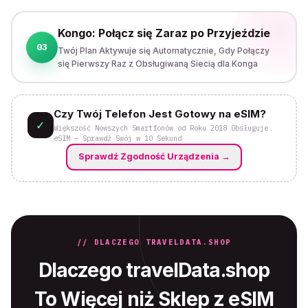
Kongo: Połącz się Zaraz po Przyjeździe
03
Twój Plan Aktywuje się Automatycznie, Gdy Połączy
się Pierwszy Raz z Obsługiwaną Siecią dla Konga
Czy Twój Telefon Jest Gotowy na eSIM?
✓
Większość Nowszych Smartfonów od Roku 2018 Obsługuje
eSIM – Sprawdź Swój w 10 Sekund
Sprawdź Zgodność Urządzenia
→
// DLACZEGO TRAVELDATA.SHOP
Dlaczego travelData.shop
To Więcej niż Sklep z eSIM