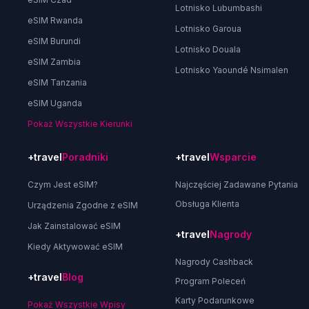
Lotnisko Lubumbashi
eSIM Rwanda
Lotnisko Garoua
eSIM Burundi
Lotnisko Douala
eSIM Zambia
Lotnisko Yaoundé Nsimalen
eSIM Tanzania
eSIM Uganda
Pokaż Wszystkie Kierunki
+travel
Poradniki
+travel
Wsparcie
Czym Jest eSIM?
Najczęściej Zadawane Pytania
Obsługa Klienta
Urządzenia Zgodne z eSIM
Jak Zainstalować eSIM
+travel
Nagrody
Kiedy Aktywować eSIM
Nagrody Cashback
+travel
Blog
Program Poleceń
Karty Podarunkowe
Pokaż Wszystkie Wpisy