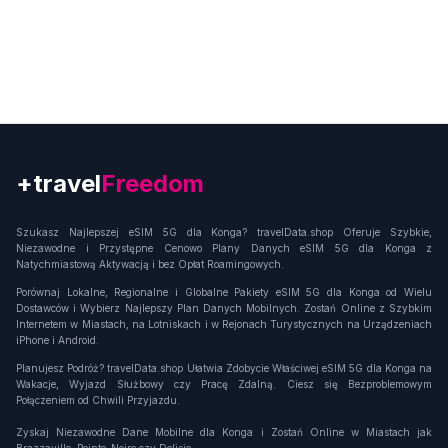
+travel
Instant
Szukasz Najlepszej eSIM 5G dla Konga? travelData.shop Oferuje Szybkie,
Niezawodne i Przystępne Cenowo Plany Danych eSIM 5G dla Konga z
Natychmiastową Aktywacją i bez Opłat Roamingowych.
Porównaj Lokalne, Regionalne i Globalne Pakiety eSIM 5G dla Konga od Wielu
Dostawców i Wybierz Najlepszy Plan Danych Mobilnych. Zostań Online z Szybkim
Internetem w Miastach, na Lotniskach i w Rejonach Turystycznych na Urządzeniach
iPhone i Android.
Planujesz Podróż? travelData.shop Ułatwia Zdobycie Właściwej eSIM 5G dla Konga na
Wakacje, Wyjazd Służbowy czy Pracę Zdalną. Ciesz się Bezproblemowym
Połączeniem od Chwili Przyjazdu.
Zyskaj Niezawodne Dane Mobilne dla Konga i Zostań Online w Miastach jak