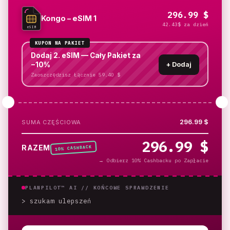
296.99 $
Kongo – eSIM 1
42.43$ za dzień
eSIM
KUPON NA PAKIET
Dodaj 2. eSIM — Cały Pakiet za
−10%
+
Dodaj
Zaoszczędzisz Łącznie 59.40 $
296.99 $
SUMA CZĘŚCIOWA
296.99 $
% CASHBACK
RAZEM
10
→
Odbierz 10% Cashbacku po Zapłacie
PLANPILOT™ AI //
KOŃCOWE SPRAWDZENIE
> szukam ulepszeń
_