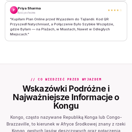
Priya Sharma
P
★★★★
☆
@priyasharma
"
Kupiłam Plan Online przed Wyjazdem do Tajlandii. Kod QR
Przyszedł Natychmiast, a Połączenie Było Szybkie Wszędzie,
gdzie Byłam — na Plażach, w Miastach, Nawet w Odległych
Miejscach.
"
// CO WIEDZIEĆ PRZED WYJAZDEM
Wskazówki Podróżne i
Najważniejsze Informacje o
Kongu
Kongo, często nazywane Republiką Konga lub Congo-
Brazzaville, to kierunek w Afryce Środkowej znany z rzeki
Kongo, gęstych lasów deszczowych oraz połączenia