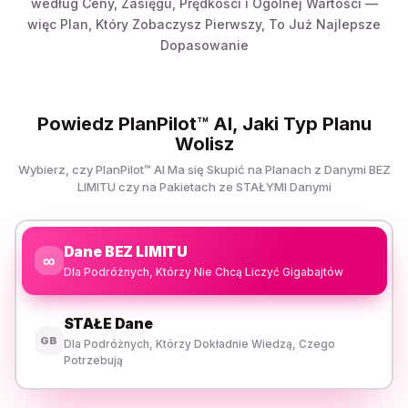
według Ceny, Zasięgu, Prędkości i Ogólnej Wartości —
więc Plan, Który Zobaczysz Pierwszy, To Już Najlepsze
Dopasowanie
Powiedz PlanPilot™ AI, Jaki Typ Planu
Wolisz
Wybierz, czy PlanPilot™ AI Ma się Skupić na Planach z Danymi BEZ
LIMITU czy na Pakietach ze STAŁYMI Danymi
Dane BEZ LIMITU
∞
Dla Podróżnych, Którzy Nie Chcą Liczyć Gigabajtów
STAŁE Dane
GB
Dla Podróżnych, Którzy Dokładnie Wiedzą, Czego
Potrzebują