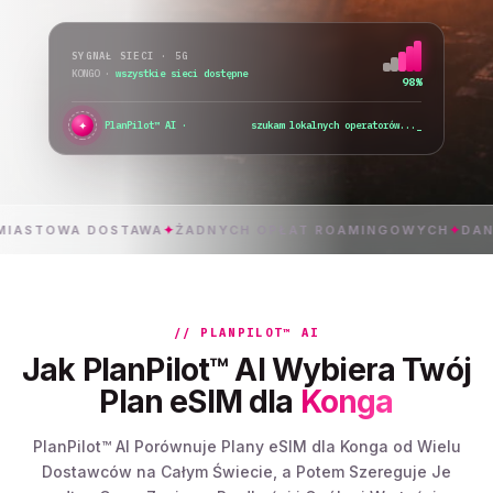
SYGNAŁ SIECI · 5G
KONGO
·
wszystkie sieci dostępne
98%
✦
PlanPilot™ AI ·
szukam lokalnych operatorów...
_
OWA DOSTAWA
✦
ŻADNYCH OPŁAT ROAMINGOWYCH
✦
DANE 5G B
// PLANPILOT™ AI
Jak PlanPilot™ AI Wybiera Twój
Plan eSIM dla
Konga
PlanPilot™ AI Porównuje Plany eSIM dla Konga od Wielu
Dostawców na Całym Świecie, a Potem Szereguje Je