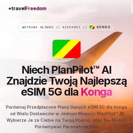
+travel
Instant
STRONA GŁÓWNA
//
KIERUNKI
//
KONGO
Niech PlanPilot™ AI
Znajdzie Twoją Najlepszą
eSIM 5G dla
Konga
Porównaj Przedpłacone Plany Danych eSIM 5G dla Konga
od Wielu Dostawców w Jednym Miejscu. PlanPilot™ AI
Wybierze Je za Ciebie na Twoją Podróż, więc Nie Musisz
Porównywać Parametrów Sam