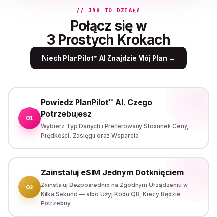
// JAK TO DZIAŁA
Połącz się w
3 Prostych Krokach
Niech PlanPilot™ AI Znajdzie Mój Plan
→
Powiedz PlanPilot™ AI, Czego
Potrzebujesz
01
Wybierz Typ Danych i Preferowany Stosunek Ceny,
Prędkości, Zasięgu oraz Wsparcia
Zainstaluj eSIM Jednym Dotknięciem
Zainstaluj Bezpośrednio na Zgodnym Urządzeniu w
02
Kilka Sekund — albo Użyj Kodu QR, Kiedy Będzie
Potrzebny