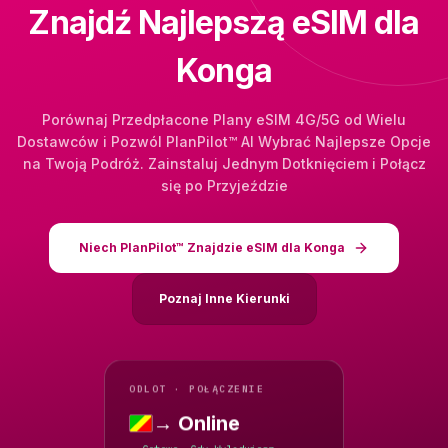
Znajdź Najlepszą eSIM dla
Konga
Porównaj Przedpłacone Plany eSIM 4G/5G od Wielu
Dostawców i Pozwól PlanPilot™ AI Wybrać Najlepsze Opcje
na Twoją Podróż. Zainstaluj Jednym Dotknięciem i Połącz
się po Przyjeździe
Niech PlanPilot™ Znajdzie eSIM dla Konga
Poznaj Inne Kierunki
ODLOT · POŁĄCZENIE
→ Online
Kongo