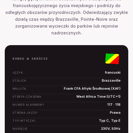
francuskojęzycznego życia miejskiego i podróży do
odległych obszarów przyrodniczych. Odwiedzający zwykle
dzielą czas między Brazzaville, Pointe-Noire oraz
zorganizowane wycieczki do parków lub rejonów
nadrzecznych.
KONGO W SKRÓCIE
francuski
JĘZYK
Brazzaville
STOLICA
Frank CFA Afryki Środkowej (XAF)
WALUTA
West Africa Time (UTC+1)
STREFA CZASOWA
117 · 118
NUMER ALARMOWY
Prawa
STRONA JAZDY
Typ C, Typ E
TYP WTYCZKI
230V, 50Hz
NAPIĘCIE