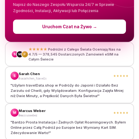
Napisz do Naszego Zespołu Wsparcia 24/7 w Sprawie
Zgodności, Instalacji, Aktywacji lub Połączenia
Uruchom Czat na Żywo
→
★★★★★
Podróżni z Całego Świata Oceniają Nas na
4.7/5 — 378,545 Dostarczonych Zamówień eSIM na
S
M
P
Całym Świecie
Sarah Chen
S
★★★★★
@sarahchen_travels
"
Użyłam travelData.shop w Podróży do Japonii i Działało Bez
Zarzutu od Chwili, gdy Wylądowałam. Konfiguracja Zajęła Mniej
niż Dwie Minuty, a Prędkość Danych Była Świetna!
"
Marcus Weber
M
★★★★★
@marcusweber
"
Bardzo Prosta Instalacja i Żadnych Opłat Roamingowych. Byłem
Online przez Całą Podróż po Europie bez Wymiany Kart SIM.
Zdecydowanie Warto!
"