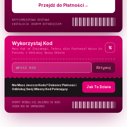
Przejdź do Płatności
→
NATYCHMIASTOWA DOSTAWA
INSTALACJA JEDNYM DOTKNIĘCIEM
Wykorzystaj Kod
%
Masz Kod od Znajomego, Twórcy albo Partnera? Wpisz Go
Poniżej i Odblokuj Swoją Ofertę
Aktywuj
Nie Masz Jeszcze Kodu? Dokończ Płatność i
Jak To Działa
Odblokuj Swój Własny Kod Polecający
OFERTY RÓŻNIĄ SIĘ ZALEŻNIE OD KODU
JEDEN KOD NA ZAMÓWIENIE