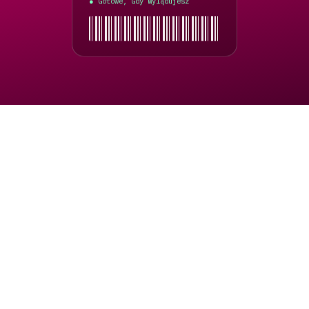
Gotowe, Gdy Wylądujesz
●