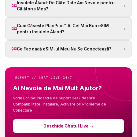
Insulele Åland: De Câte Date Am Nevoie pentru
+
Q11
Călătoria Mea?
Cum Găsește PlanPilot™ AI Cel Mai Bun eSIM
+
Q12
pentru Insulele Åland?
+
Ce Fac dacă eSIM-ul Meu Nu Se Conectează?
Q13
SUPORT // CHAT LIVE 24/7
Ai Nevoie de Mai Mult Ajutor?
Scrie Echipei Noastre de Suport 24/7 despre
Compatibilitate, Instalare, Activare ori Probleme de
Conectare
Deschide Chatul Live
→