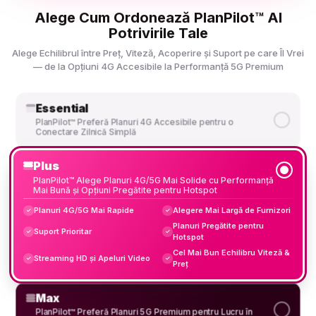
Alege Cum Ordonează PlanPilot™ AI
Potrivirile Tale
Alege Echilibrul între Preț, Viteză, Acoperire și Suport pe care Îl Vrei
— de la Opțiuni 4G Accesibile la Performanță 5G Premium
Essential
PlanPilot™ Preferă Planuri 4G Accesibile pentru o
Conectare Zilnică Simplă
Plus
PlanPilot™ Alege Planuri 4G/5G Mai Solide cu Performanță
Mai Bună și Opțiuni Pregătite pentru Hotspot
Planuri 4G/5G Mai Rapide
Alegere Mai Largă de Furnizori
✓
✓
Planuri Pregătite pentru
Suport Prioritar
✓
✓
Hotspot
Cel Mai Bun Echilibru Viteză &
Streaming HD și Apeluri Video
✓
✓
Preț
Max
PlanPilot™ Preferă Planuri 5G Premium pentru Lucru în