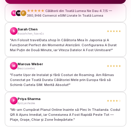
★★★★★
Călătorii din Toată Lumea Ne Dau 4.7/5 —
S
M
P
380,946 Comenzi eSIM Livrate în Toată Lumea
Sarah Chen
S
★★★★★
@sarahchen_travels
"
Am Folosit travelData.shop în Călătoria Mea în Japonia și A
Funcționat Perfect din Momentul Aterizării. Configurarea A Durat
Mai Puțin de Două Minute, iar Viteza Datelor A Fost Uimitoare!
"
Marcus Weber
M
★★★★★
@marcusweber
"
Foarte Ușor de Instalat și fără Costuri de Roaming. Am Rămas
Conectat pe Toată Durata Călătoriei Mele prin Europa fără să
Schimb Cartela SIM. Merită Absolut!
"
Priya Sharma
P
★★★★
☆
@priyasharma
"
Mi-am Cumpărat Planul Online înainte să Plec în Thailanda. Codul
QR A Ajuns Imediat, iar Conexiunea A Fost Rapidă Peste Tot —
Plaje, Orașe, Chiar și Zone Îndepărtate.
"