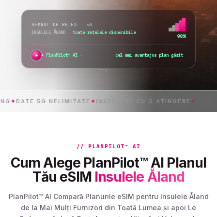
SEMNAL DE REȚEA · 5G
INSULELE ÅLAND
·
toate rețelele disponibile
98%
✦
PlanPilot™ AI ·
verific activarea
ATE 5G NELIMITATE
✦
INSTALARE CU O ATINGERE
✦
INSUL
// PLANPILOT™ AI
Cum Alege PlanPilot™ AI Planul
Tău eSIM
Insulele Åland
PlanPilot™ AI Compară Planurile eSIM pentru Insulele Åland
de la Mai Mulți Furnizori din Toată Lumea și apoi Le