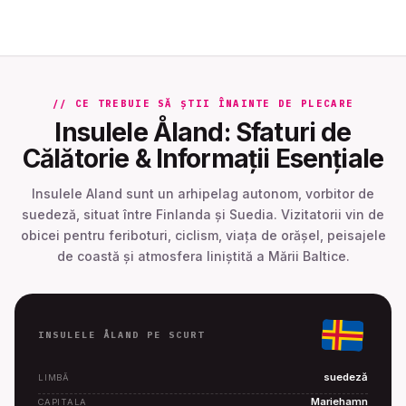
// CE TREBUIE SĂ ȘTII ÎNAINTE DE PLECARE
Insulele Åland: Sfaturi de
Călătorie & Informații Esențiale
Insulele Aland sunt un arhipelag autonom, vorbitor de
suedeză, situat între Finlanda și Suedia. Vizitatorii vin de
obicei pentru feriboturi, ciclism, viața de orășel, peisajele
de coastă și atmosfera liniștită a Mării Baltice.
INSULELE ÅLAND PE SCURT
suedeză
LIMBĂ
Mariehamn
CAPITALA