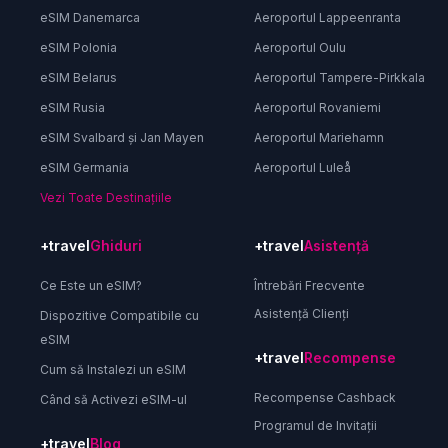
eSIM Danemarca
Aeroportul Lappeenranta
eSIM Polonia
Aeroportul Oulu
eSIM Belarus
Aeroportul Tampere-Pirkkala
eSIM Rusia
Aeroportul Rovaniemi
eSIM Svalbard și Jan Mayen
Aeroportul Mariehamn
eSIM Germania
Aeroportul Luleå
Vezi Toate Destinațiile
+travel
Ghiduri
+travel
Asistență
Ce Este un eSIM?
Întrebări Frecvente
Asistență Clienți
Dispozitive Compatibile cu
eSIM
+travel
Recompense
Cum să Instalezi un eSIM
Recompense Cashback
Când să Activezi eSIM-ul
Programul de Invitații
+travel
Blog