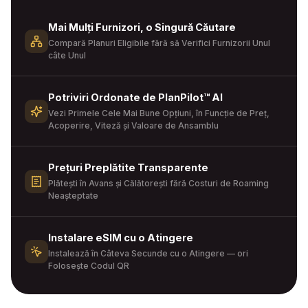
Mai Mulți Furnizori, o Singură Căutare
Compară Planuri Eligibile fără să Verifici Furnizorii Unul
câte Unul
Potriviri Ordonate de PlanPilot™ AI
Vezi Primele Cele Mai Bune Opțiuni, în Funcție de Preț,
Acoperire, Viteză și Valoare de Ansamblu
Prețuri Preplătite Transparente
Plătești în Avans și Călătorești fără Costuri de Roaming
Neașteptate
Instalare eSIM cu o Atingere
Instalează în Câteva Secunde cu o Atingere — ori
Folosește Codul QR