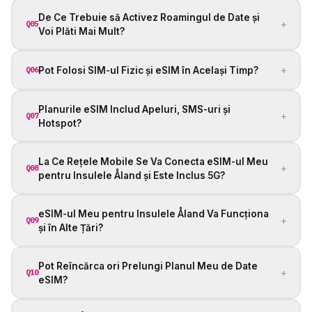
De Ce Trebuie să Activez Roamingul de Date și
+
Q05
Voi Plăti Mai Mult?
+
Pot Folosi SIM-ul Fizic și eSIM în Același Timp?
Q06
Planurile eSIM Includ Apeluri, SMS-uri și
+
Q07
Hotspot?
La Ce Rețele Mobile Se Va Conecta eSIM-ul Meu
+
Q08
pentru Insulele Åland și Este Inclus 5G?
eSIM-ul Meu pentru Insulele Åland Va Funcționa
+
Q09
și în Alte Țări?
Pot Reîncărca ori Prelungi Planul Meu de Date
+
Q10
eSIM?