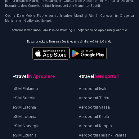
pentru Insulele Åland, în Vacanță, în Călătorie de Afaceri ori în Muncă la Distanță.
Bucură-te de o Conexiune fără Întreruperi din Momentul Sosirii.
Obține Date Mobile Fiabile pentru Insulele Åland și Rămâi Conectat în Orașe ca
Mariehamn, Godby sau Eckerö.
Activare Instantanee
•
Fără Taxe de Roaming
•
Funcționează pe Apple iOS și Android
Descarcă Aplicația Noastră și Gestionează-ți eSIM-urile Oricând, Oriunde.
+travel
În Apropiere
+travel
Aeroporturi
eSIM Finlanda
Aeroportul Ivalo
eSIM Suedia
Aeroportul Turku
eSIM Estonia
Aeroportul Vaasa
eSIM Letonia
Aeroportul Kittilä
eSIM Norvegia
Aeroportul Kuopio
eSIM Lituania
Aeroportul Helsinki Vantaa