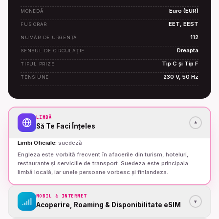
Euro (EUR)
MONEDĂ
EET, EEST
FUS ORAR
112
NUMĂR DE URGENȚĂ
Dreapta
SENSUL DE CIRCULAȚIE
Tip C și Tip F
TIPUL PRIZEI
230 V, 50 Hz
TENSIUNE
LIMBĂ
▾
Să Te Faci Înțeles
Limbi Oficiale
:
suedeză
Engleza este vorbită frecvent în afacerile din turism, hoteluri,
restaurante și serviciile de transport. Suedeza este principala
limbă locală, iar unele persoane vorbesc și finlandeza.
MOBIL & INTERNET
▾
Acoperire, Roaming & Disponibilitate eSIM