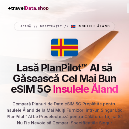
+travel
Connection
ACASĂ
//
DESTINAȚII
//
INSULELE ÅLAND
Lasă PlanPilot™ AI să
Găsească Cel Mai Bun
eSIM 5G
Insulele Åland
Compară Planuri de Date eSIM 5G Preplătite pentru
Insulele Åland de la Mai Mulți Furnizori într-un Singur Loc.
PlanPilot™ AI Le Preselectează pentru Călătoria Ta, ca Să
Nu Fie Nevoie să Compari Specificațiile Singur