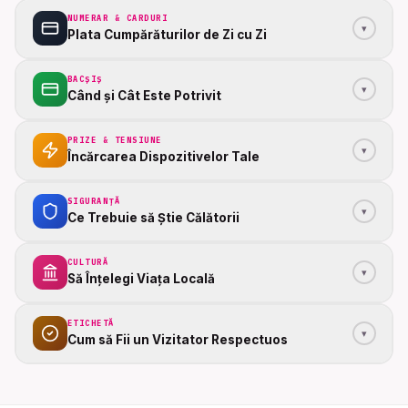
NUMERAR & CARDURI
▾
Plata Cumpărăturilor de Zi cu Zi
BACȘIȘ
▾
Când și Cât Este Potrivit
PRIZE & TENSIUNE
▾
Încărcarea Dispozitivelor Tale
SIGURANȚĂ
▾
Ce Trebuie să Știe Călătorii
CULTURĂ
▾
Să Înțelegi Viața Locală
ETICHETĂ
▾
Cum să Fii un Vizitator Respectuos