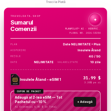
Treci la Plată
TRAVELDATA.SHOP
✦
Sumarul
Comenzii
PLANPILOT™
AI ·
PLANUL NR. 2026-58284
Date NELIMITATE • Plus
PLAN
Insulele Åland
ACOPERIRE
4G / 5G
REȚELE
NELIMITATE
10 zile
DATE
VALABILITATE
31.99 $
Insulele Åland – eSIM 1
3.20$ pe zi
eSIM
CUPON DE PACHET
Adaugă al 2-lea eSIM — Tot
Pachetul cu −10 %
+
Adaugă
Ai Economisi 6.40 $ în Total