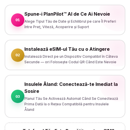
Spune-i PlanPilot™ AI de Ce Ai Nevoie
01
Alege Tipul Tău de Date și Echilibrul pe care Îl Preferi
între Preț, Viteză, Acoperire și Suport
Instalează eSIM-ul Tău cu o Atingere
02
Instalează Direct pe un Dispozitiv Compatibil în Câteva
Secunde — ori Folosește Codul QR Când Este Nevoie
Insulele Åland: Conectează-te Imediat la
Sosire
03
Planul Tău Se Activează Automat Când Se Conectează
Prima Dată la o Rețea Compatibilă pentru Insulele
Åland