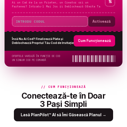
%
Ai un Cod de la un Prieten, un Creator ori un
Partener? Introdu-l Mai Jos și Deblochează Oferta Ta
Activează
Încă Nu Ai Cod? Finalizează Plata și
Cum Funcționează
Deblochează Propriul Tău Cod de Invitație
OFERTELE VARIAZĂ ÎN FUNCȚIE DE COD
UN SINGUR COD PE COMANDĂ
// CUM FUNCȚIONEAZĂ
Conectează-te în Doar
3 Pași Simpli
Lasă PlanPilot™ AI să Îmi Găsească Planul
→