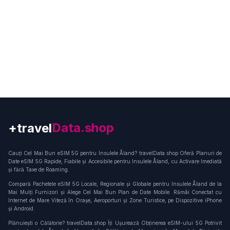
+travel
Connection
Cauți Cel Mai Bun eSIM 5G pentru Insulele Åland? travelData.shop Oferă Planuri de
Date eSIM 5G Rapide, Fiabile și Accesibile pentru Insulele Åland, cu Activare Imediată
și fără Taxe de Roaming.
Compară Pachetele eSIM 5G Locale, Regionale și Globale pentru Insulele Åland de la
Mai Mulți Furnizori și Alege Cel Mai Bun Plan de Date Mobile. Rămâi Conectat cu
Internet de Mare Viteză în Orașe, Aeroporturi și Zone Turistice, pe Dispozitive iPhone
și Android.
Plănuiești o Călătorie? travelData.shop Îți Ușurează Obținerea eSIM-ului 5G Potrivit