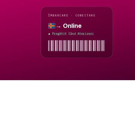
ÎMBARCARE · CONECTARE
→ Online
Insulele Åland
Pregătit Când Aterizezi
●