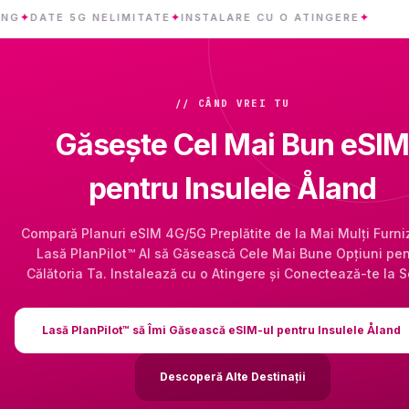
ATE 5G NELIMITATE
✦
INSTALARE CU O ATINGERE
✦
INSUL
// CÂND VREI TU
Găsește Cel Mai Bun eSIM
pentru Insulele Åland
Compară Planuri eSIM 4G/5G Preplătite de la Mai Mulți Furniz
Lasă PlanPilot™ AI să Găsească Cele Mai Bune Opțiuni pen
Călătoria Ta. Instalează cu o Atingere și Conectează-te la S
Lasă PlanPilot™ să Îmi Găsească eSIM-ul pentru Insulele Åland
Descoperă Alte Destinații