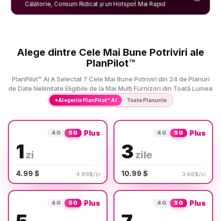
Călătorie, Consum Ridicat și un Hotspot Mai Rapid
Alege dintre Cele Mai Bune Potriviri ale
PlanPilot™
PlanPilot™ AI A Selectat 7 Cele Mai Bune Potriviri din 24 de Planuri
de Date Nelimitate Eligibile de la Mai Mulți Furnizori din Toată Lumea
✦
Alegerile PlanPilot™ AI
Toate Planurile
Plus
Plus
4G
5G
4G
5G
1
3
zi
zile
4.99 $
10.99 $
4.99$/zi
3.66$/zi
Plus
Plus
4G
5G
4G
5G