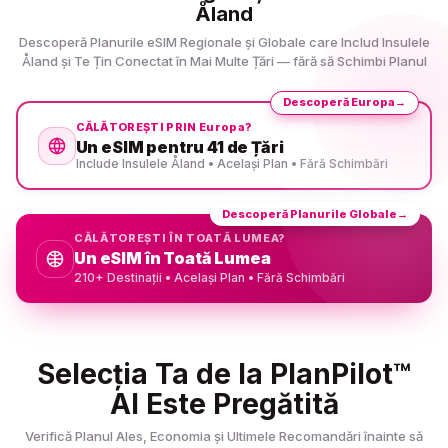
Åland
Descoperă Planurile eSIM Regionale și Globale care Includ Insulele
Åland și Te Țin Conectat în Mai Multe Țări — fără să Schimbi Planul
Descoperă Europa
→
CĂLĂTOREȘTI PRIN Europa?
Un eSIM pentru 41 de Țări
Include Insulele Åland • Același Plan • Fără Schimbări
Descoperă Planurile Globale
→
CĂLĂTOREȘTI ÎN TOATĂ LUMEA?
Un eSIM în Toată Lumea
210+ Destinații • Același Plan • Fără Schimbări
Selecția Ta de la PlanPilot™
AI Este Pregătită
Verifică Planul Ales, Economia și Ultimele Recomandări înainte să