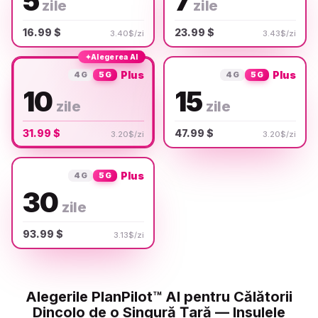
5
7
zile
zile
16.99 $
23.99 $
3.40$/zi
3.43$/zi
✦
Alegerea AI
Plus
Plus
4G
5G
4G
5G
10
15
zile
zile
31.99 $
47.99 $
3.20$/zi
3.20$/zi
Plus
4G
5G
30
zile
93.99 $
3.13$/zi
Alegerile PlanPilot™ AI pentru Călătorii
Dincolo de o Singură Țară — Insulele