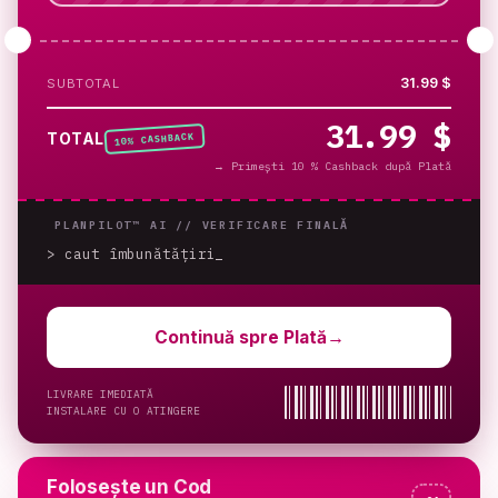
31.99 $
SUBTOTAL
31.99 $
% CASHBACK
TOTAL
10
→
Primești 10 % Cashback după Plată
PLANPILOT™ AI //
VERIFICARE FINALĂ
> caut îmbunătățiri
_
Continuă spre Plată
→
LIVRARE IMEDIATĂ
INSTALARE CU O ATINGERE
Folosește un Cod