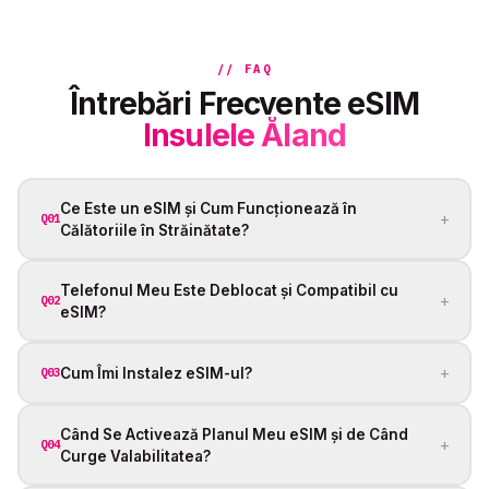
// FAQ
Întrebări Frecvente eSIM
Insulele Åland
Ce Este un eSIM și Cum Funcționează în
+
Q01
Călătoriile în Străinătate?
Telefonul Meu Este Deblocat și Compatibil cu
+
Q02
eSIM?
+
Cum Îmi Instalez eSIM-ul?
Q03
Când Se Activează Planul Meu eSIM și de Când
+
Q04
Curge Valabilitatea?