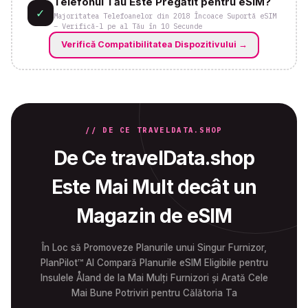
Telefonul Tău Este Pregătit pentru eSIM?
✓
Majoritatea Telefoanelor din 2018 Încoace Suportă eSIM
– Verifică-l pe al Tău în 10 Secunde
Verifică Compatibilitatea Dispozitivului
→
// DE CE TRAVELDATA.SHOP
De Ce travelData.shop
Este Mai Mult decât un
Magazin de eSIM
În Loc să Promoveze Planurile unui Singur Furnizor,
PlanPilot™ AI Compară Planurile eSIM Eligibile pentru
Insulele Åland de la Mai Mulți Furnizori și Arată Cele
Mai Bune Potriviri pentru Călătoria Ta