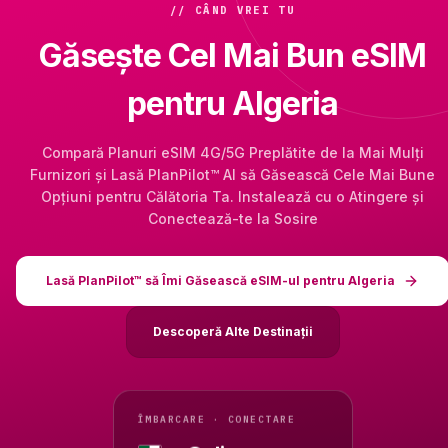
// CÂND VREI TU
Găsește Cel Mai Bun eSIM
pentru Algeria
Compară Planuri eSIM 4G/5G Preplătite de la Mai Mulți
Furnizori și Lasă PlanPilot™ AI să Găsească Cele Mai Bune
Opțiuni pentru Călătoria Ta. Instalează cu o Atingere și
Conectează-te la Sosire
Lasă PlanPilot™ să Îmi Găsească eSIM-ul pentru Algeria
Descoperă Alte Destinații
ÎMBARCARE · CONECTARE