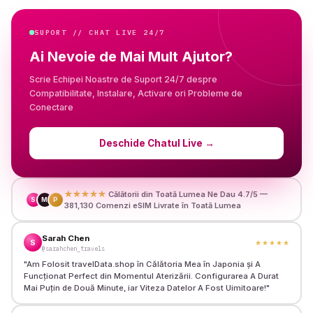
SUPORT // CHAT LIVE 24/7
Ai Nevoie de Mai Mult Ajutor?
Scrie Echipei Noastre de Suport 24/7 despre
Compatibilitate, Instalare, Activare ori Probleme de
Conectare
Deschide Chatul Live
→
★★★★★
Călătorii din Toată Lumea Ne Dau 4.7/5 —
S
M
P
381,130 Comenzi eSIM Livrate în Toată Lumea
Sarah Chen
S
★★★★★
@sarahchen_travels
"
Am Folosit travelData.shop în Călătoria Mea în Japonia și A
Funcționat Perfect din Momentul Aterizării. Configurarea A Durat
Mai Puțin de Două Minute, iar Viteza Datelor A Fost Uimitoare!
"