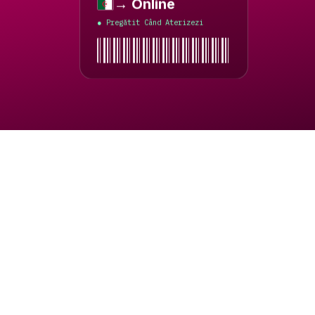
→ Online
Algeria
Pregătit Când Aterizezi
●