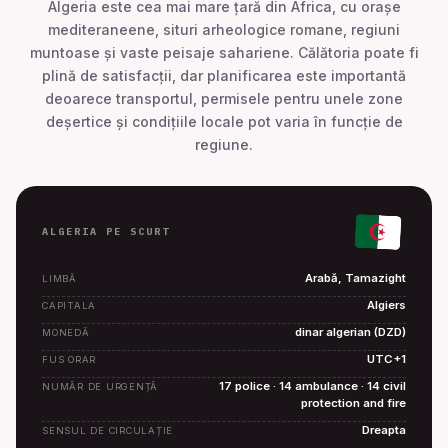
Algeria este cea mai mare țară din Africa, cu orașe
mediteraneene, situri arheologice romane, regiuni
muntoase și vaste peisaje sahariene. Călătoria poate fi
plină de satisfacții, dar planificarea este importantă
deoarece transportul, permisele pentru unele zone
deșertice și condițiile locale pot varia în funcție de
regiune.
ALGERIA PE SCURT
Arabă, Tamazight
LIMBĂ
Algiers
CAPITALA
dinar algerian (DZD)
MONEDĂ
UTC+1
FUS ORAR
17 police · 14 ambulance · 14 civil
NUMĂR DE URGENȚĂ
protection and fire
Dreapta
SENSUL DE CIRCULAȚIE