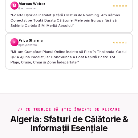
Marcus Weber
M
★★★★★
@marcusweber
"
Foarte Ușor de Instalat și fără Costuri de Roaming. Am Rămas
Conectat pe Toată Durata Călătoriei Mele prin Europa fără să
Schimb Cartela SIM. Merită Absolut!
"
Priya Sharma
P
★★★★
☆
@priyasharma
"
Mi-am Cumpărat Planul Online înainte să Plec în Thailanda. Codul
QR A Ajuns Imediat, iar Conexiunea A Fost Rapidă Peste Tot —
Plaje, Orașe, Chiar și Zone Îndepărtate.
"
// CE TREBUIE SĂ ȘTII ÎNAINTE DE PLECARE
Algeria: Sfaturi de Călătorie &
Informații Esențiale