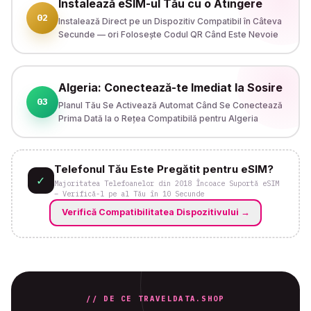
Instalează eSIM-ul Tău cu o Atingere
02
Instalează Direct pe un Dispozitiv Compatibil în Câteva
Secunde — ori Folosește Codul QR Când Este Nevoie
Algeria: Conectează-te Imediat la Sosire
03
Planul Tău Se Activează Automat Când Se Conectează
Prima Dată la o Rețea Compatibilă pentru Algeria
Telefonul Tău Este Pregătit pentru eSIM?
✓
Majoritatea Telefoanelor din 2018 Încoace Suportă eSIM
– Verifică-l pe al Tău în 10 Secunde
Verifică Compatibilitatea Dispozitivului
→
// DE CE TRAVELDATA.SHOP