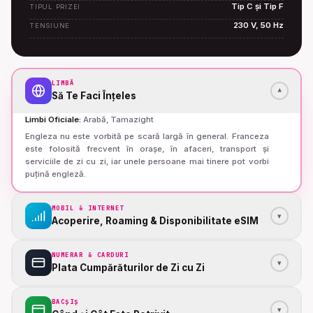
Tip C și Tip F
TIPUL PRIZEI
230 V, 50 Hz
TENSIUNE
LIMBĂ
▾
Să Te Faci Înțeles
Limbi Oficiale
:
Arabă, Tamazight
Engleza nu este vorbită pe scară largă în general. Franceza
este folosită frecvent în orașe, în afaceri, transport și
serviciile de zi cu zi, iar unele persoane mai tinere pot vorbi
puțină engleză.
MOBIL & INTERNET
▾
Acoperire, Roaming & Disponibilitate eSIM
NUMERAR & CARDURI
▾
Plata Cumpărăturilor de Zi cu Zi
BACȘIȘ
▾