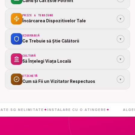
Când și Cât Este Potrivit
PRIZE & TENSIUNE
▾
Încărcarea Dispozitivelor Tale
SIGURANȚĂ
▾
Ce Trebuie să Știe Călătorii
CULTURĂ
▾
Să Înțelegi Viața Locală
ETICHETĂ
▾
Cum să Fii un Vizitator Respectuos
5G NELIMITATE
✦
INSTALARE CU O ATINGERE
✦
ALGERIA
✦
L