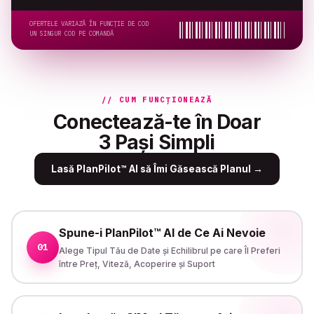
OFERTELE VARIAZĂ ÎN FUNCȚIE DE COD
UN SINGUR COD PE COMANDĂ
// CUM FUNCȚIONEAZĂ
Conectează-te în Doar
3 Pași Simpli
Lasă PlanPilot™ AI să Îmi Găsească Planul
→
Spune-i PlanPilot™ AI de Ce Ai Nevoie
01
Alege Tipul Tău de Date și Echilibrul pe care Îl Preferi
între Preț, Viteză, Acoperire și Suport