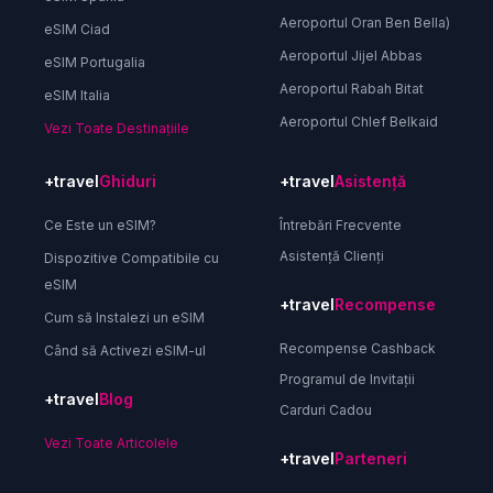
Aeroportul Oran Ben Bella)
eSIM Ciad
Aeroportul Jijel Abbas
eSIM Portugalia
Aeroportul Rabah Bitat
eSIM Italia
Aeroportul Chlef Belkaid
Vezi Toate Destinațiile
+travel
Ghiduri
+travel
Asistență
Ce Este un eSIM?
Întrebări Frecvente
Asistență Clienți
Dispozitive Compatibile cu
eSIM
+travel
Recompense
Cum să Instalezi un eSIM
Recompense Cashback
Când să Activezi eSIM-ul
Programul de Invitații
+travel
Blog
Carduri Cadou
Vezi Toate Articolele
+travel
Parteneri