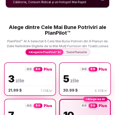
Călătorie, Consum Ridicat și un Hotspot Mai Rapid
Alege dintre Cele Mai Bune Potriviri ale
PlanPilot™
PlanPilot™ AI A Selectat 6 Cele Mai Bune Potriviri din 9 Planuri de
Date Nelimitate Eligibile de la Mai Mulți Furnizori din Toată Lumea
✦
Alegerile PlanPilot™ AI
Toate Planurile
Plus
Plus
4G
5G
4G
5G
3
5
zile
zile
21.99 $
30.99 $
7.33$/zi
6.20$/zi
✦
Alegerea AI
Plus
Plus
4G
5G
4G
5G