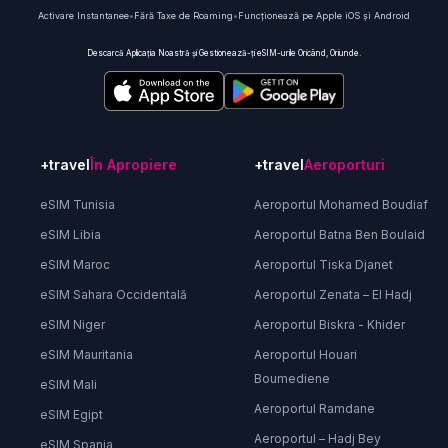
Activare Instantanee
•
Fără Taxe de Roaming
•
Funcționează pe Apple iOS și Android
Descarcă Aplicația Noastră și Gestionează-ți eSIM-urile Oricând, Oriunde.
+travel
În Apropiere
+travel
Aeroporturi
eSIM Tunisia
Aeroportul Mohamed Boudiaf
eSIM Libia
Aeroportul Batna Ben Boulaid
eSIM Maroc
Aeroportul Tiska Djanet
eSIM Sahara Occidentală
Aeroportul Zenata – El Hadj
eSIM Niger
Aeroportul Biskra - Khider
eSIM Mauritania
Aeroportul Houari
Boumediene
eSIM Mali
Aeroportul Ramdane
eSIM Egipt
Aeroportul – Hadj Bey
eSIM Spania