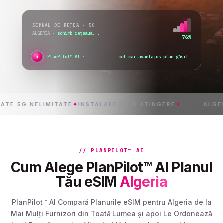
SEMNAL DE REȚEA · 5G
ALGERIA
·
schimb rețeaua...
76%
✦
PlanPilot™ AI ·
verific activarea imedia
5G NELIMITATE
✦
INSTALARE CU O ATINGERE
✦
ALGERIA
✦
L
// PLANPILOT™ AI
Cum Alege PlanPilot™ AI Planul
Tău eSIM
Algeria
PlanPilot™ AI Compară Planurile eSIM pentru Algeria de la
Mai Mulți Furnizori din Toată Lumea și apoi Le Ordonează