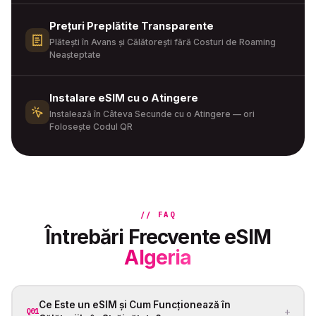
Prețuri Preplătite Transparente
Plătești în Avans și Călătorești fără Costuri de Roaming
Neașteptate
Instalare eSIM cu o Atingere
Instalează în Câteva Secunde cu o Atingere — ori
Folosește Codul QR
// FAQ
Întrebări Frecvente eSIM
Algeria
Ce Este un eSIM și Cum Funcționează în
+
Q01