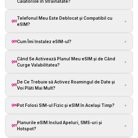
Călătoriile în Străinătate?
Telefonul Meu Este Deblocat și Compatibil cu
+
Q02
eSIM?
+
Cum Îmi Instalez eSIM-ul?
Q03
Când Se Activează Planul Meu eSIM și de Când
+
Q04
Curge Valabilitatea?
De Ce Trebuie să Activez Roamingul de Date și
+
Q05
Voi Plăti Mai Mult?
+
Pot Folosi SIM-ul Fizic și eSIM în Același Timp?
Q06
Planurile eSIM Includ Apeluri, SMS-uri și
+
Q07
Hotspot?