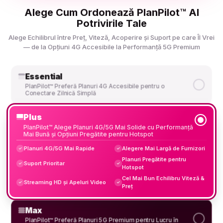
Alege Cum Ordonează PlanPilot™ AI
Potrivirile Tale
Alege Echilibrul între Preț, Viteză, Acoperire și Suport pe care Îl Vrei
— de la Opțiuni 4G Accesibile la Performanță 5G Premium
Essential
PlanPilot™ Preferă Planuri 4G Accesibile pentru o
Conectare Zilnică Simplă
Plus
PlanPilot™ Alege Planuri 4G/5G Mai Solide cu Performanță
Mai Bună și Opțiuni Pregătite pentru Hotspot
Planuri 4G/5G Mai Rapide
Alegere Mai Largă de Furnizori
✓
✓
Planuri Pregătite pentru
Suport Prioritar
✓
✓
Hotspot
Cel Mai Bun Echilibru Viteză &
Streaming HD și Apeluri Video
✓
✓
Preț
Max
PlanPilot™ Preferă Planuri 5G Premium pentru Lucru în