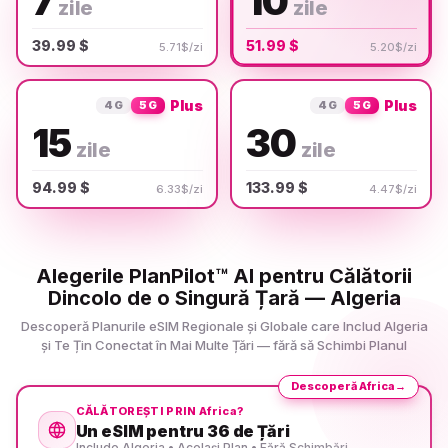
7
10
zile
zile
39.99 $
51.99 $
5.71$/zi
5.20$/zi
Plus
Plus
4G
5G
4G
5G
15
30
zile
zile
94.99 $
133.99 $
6.33$/zi
4.47$/zi
Alegerile PlanPilot™ AI pentru Călătorii
Dincolo de o Singură Țară — Algeria
Descoperă Planurile eSIM Regionale și Globale care Includ Algeria
și Te Țin Conectat în Mai Multe Țări — fără să Schimbi Planul
Descoperă Africa
→
CĂLĂTOREȘTI PRIN Africa?
Un eSIM pentru 36 de Țări
Include Algeria • Același Plan • Fără Schimbări