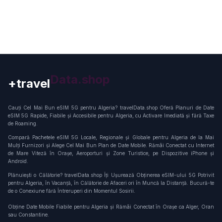
+travel
Connection
Cauți Cel Mai Bun eSIM 5G pentru Algeria? travelData.shop Oferă Planuri de Date
eSIM 5G Rapide, Fiabile și Accesibile pentru Algeria, cu Activare Imediată și fără Taxe
de Roaming.
Compară Pachetele eSIM 5G Locale, Regionale și Globale pentru Algeria de la Mai
Mulți Furnizori și Alege Cel Mai Bun Plan de Date Mobile. Rămâi Conectat cu Internet
de Mare Viteză în Orașe, Aeroporturi și Zone Turistice, pe Dispozitive iPhone și
Android.
Plănuiești o Călătorie? travelData.shop Îți Ușurează Obținerea eSIM-ului 5G Potrivit
pentru Algeria, în Vacanță, în Călătorie de Afaceri ori în Muncă la Distanță. Bucură-te
de o Conexiune fără Întreruperi din Momentul Sosirii.
Obține Date Mobile Fiabile pentru Algeria și Rămâi Conectat în Orașe ca Alger, Oran
sau Constantine.