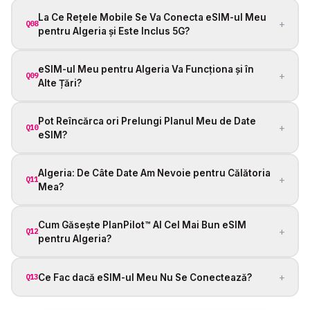
La Ce Rețele Mobile Se Va Conecta eSIM-ul Meu
+
Q08
pentru Algeria și Este Inclus 5G?
eSIM-ul Meu pentru Algeria Va Funcționa și în
+
Q09
Alte Țări?
Pot Reîncărca ori Prelungi Planul Meu de Date
+
Q10
eSIM?
Algeria: De Câte Date Am Nevoie pentru Călătoria
+
Q11
Mea?
Cum Găsește PlanPilot™ AI Cel Mai Bun eSIM
+
Q12
pentru Algeria?
+
Ce Fac dacă eSIM-ul Meu Nu Se Conectează?
Q13