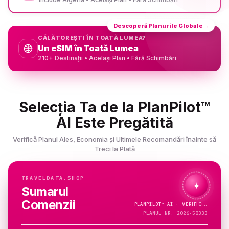
Descoperă Planurile Globale
→
CĂLĂTOREȘTI ÎN TOATĂ LUMEA?
Un eSIM în Toată Lumea
210+ Destinații • Același Plan • Fără Schimbări
Selecția Ta de la PlanPilot™
AI Este Pregătită
Verifică Planul Ales, Economia și Ultimele Recomandări înainte să
Treci la Plată
TRAVELDATA.SHOP
✦
Sumarul
Comenzii
PLANPILOT™
AI ·
PLANUL NR. 2026-58333