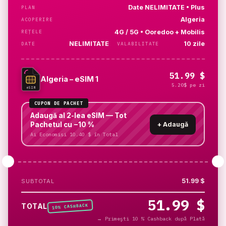
Date NELIMITATE • Plus
PLAN
Algeria
ACOPERIRE
4G / 5G • Ooredoo + Mobilis
REȚELE
NELIMITATE
10 zile
DATE
VALABILITATE
51.99 $
Algeria – eSIM 1
5.20$ pe zi
eSIM
CUPON DE PACHET
Adaugă al 2-lea eSIM — Tot
Pachetul cu −10 %
+
Adaugă
Ai Economisi 10.40 $ în Total
51.99 $
SUBTOTAL
51.99 $
% CASHBACK
TOTAL
10
→
Primești 10 % Cashback după Plată