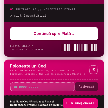
PLANPILOT™ AI //
VERIFICARE FINALĂ
> caut îmbunătățiri
_
Continuă spre Plată
→
LIVRARE IMEDIATĂ
INSTALARE CU O ATINGERE
Folosește un Cod
%
Ai un Cod de la un Prieten, un Creator ori un
Partener? Introdu-l Mai Jos și Deblochează Oferta Ta
Activează
Încă Nu Ai Cod? Finalizează Plata și
Cum Funcționează
Deblochează Propriul Tău Cod de Invitație