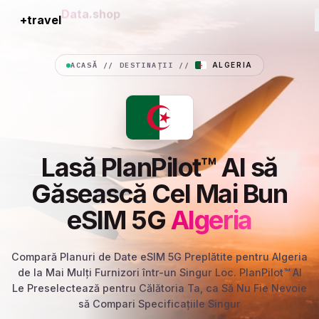
+travel
Connection
ACASĂ
//
DESTINAȚII
//
ALGERIA
Lasă PlanPilot™ AI să
Găsească Cel Mai Bun
eSIM 5G
Algeria
Compară Planuri de Date eSIM 5G Preplătite pentru Algeria
de la Mai Mulți Furnizori într-un Singur Loc. PlanPilot™ AI
Le Preselectează pentru Călătoria Ta, ca Să Nu Fie Nevoie
să Compari Specificațiile Singur