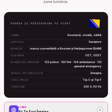
zone turistice.
BOSNIA ȘI HERȚEGOVINA PE SCURT
bosniacă, croată, sârbă
LIMBĂ
Sarajevo
CAPITALA
marca convertibilă a Bosniei și Herțegovinei (BAM)
MONEDĂ
CET, CEST
FUS ORAR
122 police · 123 fire · 124 ambulance · 112
NUMĂR DE URGENȚĂ
general emergency
Dreapta
SENSUL DE CIRCULAȚIE
Tip C și Tip F
TIPUL PRIZEI
230 V, 50 Hz
TENSIUNE
LIMBĂ
▾
Să Te Faci Înțeles