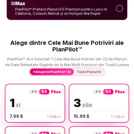
Max
PlanPilot™ Preferă Planuri 5G Premium pentru Lucru în
Călătorie, Consum Ridicat și un Hotspot Mai Rapid
Alege dintre Cele Mai Bune Potriviri ale
PlanPilot™
PlanPilot™ AI A Selectat 7 Cele Mai Bune Potriviri din 22 de Planuri
de Date Nelimitate Eligibile de la Mai Mulți Furnizori din Toată Lumea
✦
Alegerile PlanPilot™ AI
Toate Planurile
Plus
Plus
4G
5G
4G
5G
1
3
zi
zile
7.99 $
15.99 $
7.99$/zi
5.33$/zi
4G
5G
4G
5G