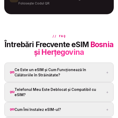
Folosește Codul QR
// FAQ
Întrebări Frecvente eSIM
Bosnia
și Herțegovina
Ce Este un eSIM și Cum Funcționează în
+
Q01
Călătoriile în Străinătate?
Telefonul Meu Este Deblocat și Compatibil cu
+
Q02
eSIM?
+
Cum Îmi Instalez eSIM-ul?
Q03