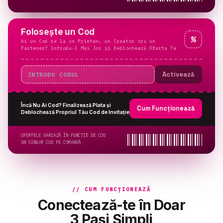
Folosește un Cod
%
Ai un Cod de la un Prieten, un Creator ori un
Partener? Introdu-l Mai Jos și Deblochează Oferta Ta
Activează
Încă Nu Ai Cod? Finalizează Plata și
Cum Funcționează
Deblochează Propriul Tău Cod de Invitație
OFERTELE VARIAZĂ ÎN FUNCȚIE DE COD
UN SINGUR COD PE COMANDĂ
// CUM FUNCȚIONEAZĂ
Conectează-te în Doar
3 Pași Simpli