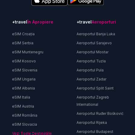
+travel
În Apropiere
+travel
Aeroporturi
eSIM Croația
Aeroportul Banja Luka
eSIM Serbia
Aeroportul Sarajevo
eSIM Muntenegru
Aeroportul Mostar
eSIM Kosovo
Aeroportul Tuzla
eSIM Slovenia
Aeroportul Pula
eSIM Ungaria
Aeroportul Zadar
eSIM Albania
Aeroportul Split Saint
eSIM Italia
Aeroportul Zagreb
International
eSIM Austria
Aeroportul Ruđer Bošković
eSIM România
Aeroportul Rijeka
eSIM Slovacia
Aeroportul Budapest
Vezi Toate Destinațiile