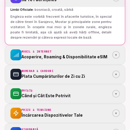
Limbi Oficiale
:
bosniacă, croată, sârbă
Engleza este vorbită frecvent în afacerile turistice, în special
de către tineri în Sarajevo, Mostar și principalele zone pentru
vizitatori. În orașele mai mici și în zonele rurale, engleza
poate fi limitată, așa că ajută să aveți hărți offline, detalii
despre rezervări și câteva expresii locale de bază.
MOBIL & INTERNET
▾
Acoperire, Roaming & Disponibilitate eSIM
NUMERAR & CARDURI
▾
Plata Cumpărăturilor de Zi cu Zi
BACȘIȘ
▾
Când și Cât Este Potrivit
PRIZE & TENSIUNE
▾
Încărcarea Dispozitivelor Tale
SIGURANȚĂ