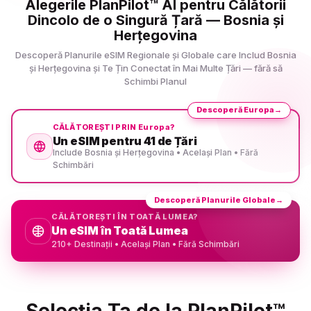
Alegerile PlanPilot™ AI pentru Călătorii
Dincolo de o Singură Țară — Bosnia și
Herțegovina
Descoperă Planurile eSIM Regionale și Globale care Includ Bosnia
și Herțegovina și Te Țin Conectat în Mai Multe Țări — fără să
Schimbi Planul
Descoperă Europa
→
CĂLĂTOREȘTI PRIN Europa?
Un eSIM pentru 41 de Țări
Include Bosnia și Herțegovina • Același Plan • Fără
Schimbări
Descoperă Planurile Globale
→
CĂLĂTOREȘTI ÎN TOATĂ LUMEA?
Un eSIM în Toată Lumea
210+ Destinații • Același Plan • Fără Schimbări