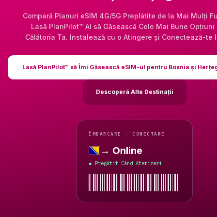
Compară Planuri eSIM 4G/5G Preplătite de la Mai Mulți Fur
Lasă PlanPilot™ AI să Găsească Cele Mai Bune Opțiuni
Călătoria Ta. Instalează cu o Atingere și Conectează-te 
Lasă PlanPilot™ să Îmi Găsească eSIM-ul pentru Bosnia și Herțe
Descoperă Alte Destinații
ÎMBARCARE · CONECTARE
→ Online
Bosnia și Herțegovina
Pregătit Când Aterizezi
●