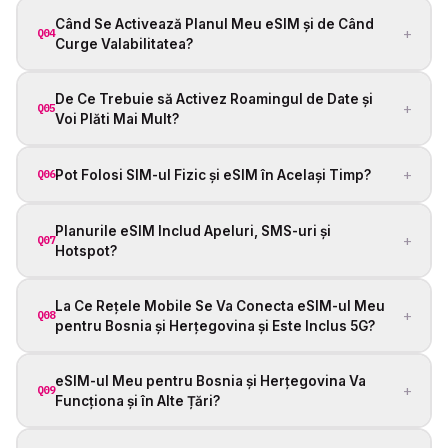
Când Se Activează Planul Meu eSIM și de Când
+
Q04
Curge Valabilitatea?
De Ce Trebuie să Activez Roamingul de Date și
+
Q05
Voi Plăti Mai Mult?
+
Pot Folosi SIM-ul Fizic și eSIM în Același Timp?
Q06
Planurile eSIM Includ Apeluri, SMS-uri și
+
Q07
Hotspot?
La Ce Rețele Mobile Se Va Conecta eSIM-ul Meu
+
Q08
pentru Bosnia și Herțegovina și Este Inclus 5G?
eSIM-ul Meu pentru Bosnia și Herțegovina Va
+
Q09
Funcționa și în Alte Țări?