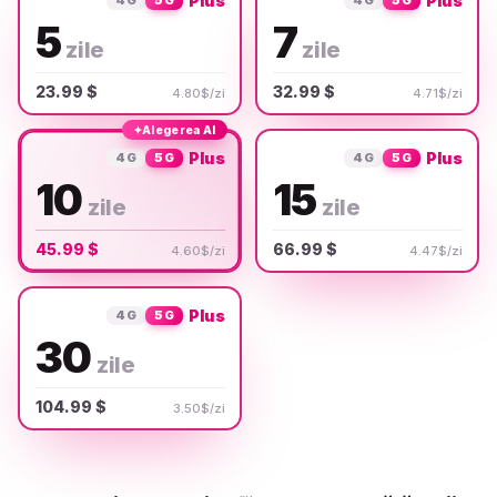
Plus
Plus
5
7
zile
zile
23.99 $
32.99 $
4.80$/zi
4.71$/zi
✦
Alegerea AI
Plus
Plus
4G
5G
4G
5G
10
15
zile
zile
45.99 $
66.99 $
4.60$/zi
4.47$/zi
Plus
4G
5G
30
zile
104.99 $
3.50$/zi