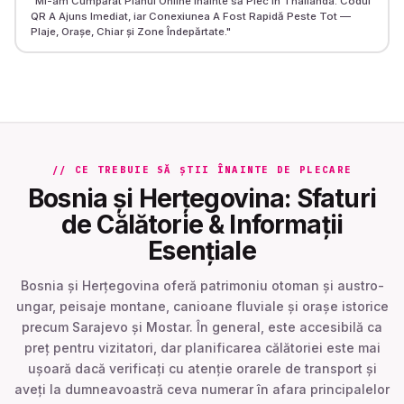
"
Mi-am Cumpărat Planul Online înainte să Plec în Thailanda. Codul
QR A Ajuns Imediat, iar Conexiunea A Fost Rapidă Peste Tot —
Plaje, Orașe, Chiar și Zone Îndepărtate.
"
// CE TREBUIE SĂ ȘTII ÎNAINTE DE PLECARE
Bosnia și Herțegovina: Sfaturi
de Călătorie & Informații
Esențiale
Bosnia și Herțegovina oferă patrimoniu otoman și austro-
ungar, peisaje montane, canioane fluviale și orașe istorice
precum Sarajevo și Mostar. În general, este accesibilă ca
preț pentru vizitatori, dar planificarea călătoriei este mai
ușoară dacă verificați cu atenție orarele de transport și
aveți la dumneavoastră ceva numerar în afara principalelor