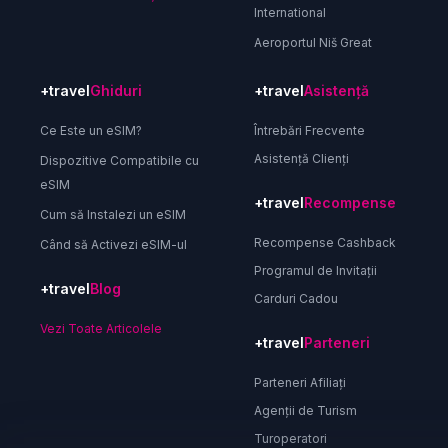
International
Aeroportul Niš Great
+travel
Ghiduri
+travel
Asistență
Ce Este un eSIM?
Întrebări Frecvente
Asistență Clienți
Dispozitive Compatibile cu
eSIM
+travel
Recompense
Cum să Instalezi un eSIM
Recompense Cashback
Când să Activezi eSIM-ul
Programul de Invitații
+travel
Blog
Carduri Cadou
Vezi Toate Articolele
+travel
Parteneri
Parteneri Afiliați
Agenții de Turism
Turoperatori