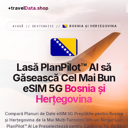
+travel
Connection
ACASĂ
//
DESTINAȚII
//
BOSNIA ȘI HERȚEGOVINA
Lasă PlanPilot™ AI să
Găsească Cel Mai Bun
eSIM 5G
Bosnia și
Herțegovina
Compară Planuri de Date eSIM 5G Preplătite pentru Bosnia
și Herțegovina de la Mai Mulți Furnizori într-un Singur Loc.
PlanPilot™ AI Le Preselectează pentru Călătoria Ta, ca Să