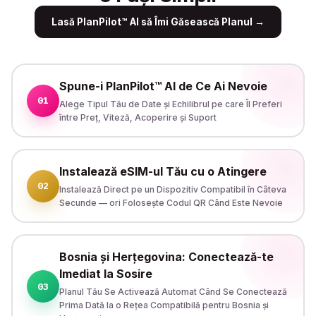
Lasă PlanPilot™ AI să Îmi Găsească Planul
→
Spune-i PlanPilot™ AI de Ce Ai Nevoie
01
Alege Tipul Tău de Date și Echilibrul pe care Îl Preferi
între Preț, Viteză, Acoperire și Suport
Instalează eSIM-ul Tău cu o Atingere
02
Instalează Direct pe un Dispozitiv Compatibil în Câteva
Secunde — ori Folosește Codul QR Când Este Nevoie
Bosnia și Herțegovina: Conectează-te
Imediat la Sosire
03
Planul Tău Se Activează Automat Când Se Conectează
Prima Dată la o Rețea Compatibilă pentru Bosnia și