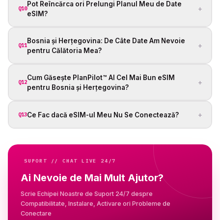
Pot Reîncărca ori Prelungi Planul Meu de Date
+
Q10
eSIM?
Bosnia și Herțegovina: De Câte Date Am Nevoie
+
Q11
pentru Călătoria Mea?
Cum Găsește PlanPilot™ AI Cel Mai Bun eSIM
+
Q12
pentru Bosnia și Herțegovina?
+
Ce Fac dacă eSIM-ul Meu Nu Se Conectează?
Q13
SUPORT // CHAT LIVE 24/7
Ai Nevoie de Mai Mult Ajutor?
Scrie Echipei Noastre de Suport 24/7 despre
Compatibilitate, Instalare, Activare ori Probleme de
Conectare