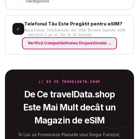
Herțegovina
Telefonul Tău Este Pregătit pentru eSIM?
✓
Majoritatea Telefoanelor din 2018 Încoace Suportă eSIM
– Verifică-l pe al Tău în 10 Secunde
Verifică Compatibilitatea Dispozitivului
→
// DE CE TRAVELDATA.SHOP
De Ce travelData.shop
Este Mai Mult decât un
Magazin de eSIM
În Loc să Promoveze Planurile unui Singur Furnizor,