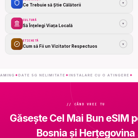
▾
Ce Trebuie să Știe Călătorii
CULTURĂ
▾
Să Înțelegi Viața Locală
ETICHETĂ
▾
Cum să Fii un Vizitator Respectuos
✦
DATE 5G NELIMITATE
✦
INSTALARE CU O ATINGERE
✦
BOS
// CÂND VREI TU
Găsește Cel Mai Bun eSIM p
Bosnia și Herțegovina