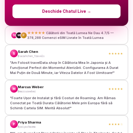
Deschide Chatul Live
→
★★★★★
Călătorii din Toată Lumea Ne Dau 4.7/5 —
S
M
P
378,288 Comenzi eSIM Livrate în Toată Lumea
Sarah Chen
S
★★★★★
@sarahchen_travels
"
Am Folosit travelData.shop în Călătoria Mea în Japonia și A
Funcționat Perfect din Momentul Aterizării. Configurarea A Durat
Mai Puțin de Două Minute, iar Viteza Datelor A Fost Uimitoare!
"
Marcus Weber
M
★★★★★
@marcusweber
"
Foarte Ușor de Instalat și fără Costuri de Roaming. Am Rămas
Conectat pe Toată Durata Călătoriei Mele prin Europa fără să
Schimb Cartela SIM. Merită Absolut!
"
Priya Sharma
P
★★★★
☆
@priyasharma