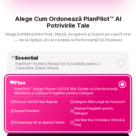
Alege Cum Ordonează PlanPilot™ AI
Potrivirile Tale
Alege Echilibrul între Preț, Viteză, Acoperire și Suport pe care Îl Vrei
— de la Opțiuni 4G Accesibile la Performanță 5G Premium
Essential
PlanPilot™ Preferă Planuri 4G Accesibile pentru o
Conectare Zilnică Simplă
Plus
PlanPilot™ Alege Planuri 4G/5G Mai Solide cu Performanță
Mai Bună și Opțiuni Pregătite pentru Hotspot
Planuri 4G/5G Mai Rapide
Alegere Mai Largă de Furnizori
✓
✓
Planuri Pregătite pentru
Suport Prioritar
✓
✓
Hotspot
Cel Mai Bun Echilibru Viteză &
Streaming HD și Apeluri Video
✓
✓
Preț