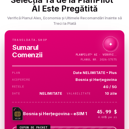
Selecția Ta de la PlanPilot™
AI Este Pregătită
Verifică Planul Ales, Economia și Ultimele Recomandări înainte să
Treci la Plată
TRAVELDATA.SHOP
✦
Sumarul
Comenzii
PLANPILOT™
AI ·
PLANUL NR. 2026-57575
Date NELIMITATE • Plus
PLAN
Bosnia și Herțegovina
ACOPERIRE
4G / 5G
REȚELE
NELIMITATE
10 zile
DATE
VALABILITATE
45.99 $
Bosnia și Herțegovina – eSIM 1
4.60$ pe zi
eSIM
CUPON DE PACHET