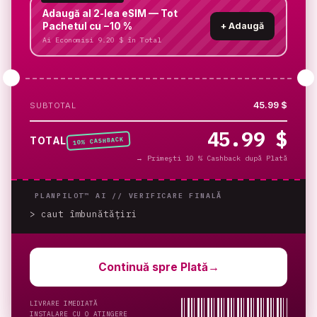
Adaugă al 2-lea eSIM — Tot
Pachetul cu −10 %
+
Adaugă
Ai Economisi 9.20 $ în Total
45.99 $
SUBTOTAL
45.99 $
% CASHBACK
TOTAL
10
→
Primești 10 % Cashback după Plată
PLANPILOT™ AI //
VERIFICARE FINALĂ
> caut îmbunătățiri
_
Continuă spre Plată
→
LIVRARE IMEDIATĂ
INSTALARE CU O ATINGERE