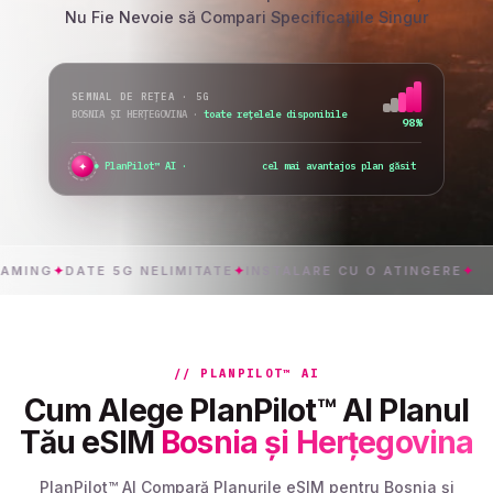
Nu Fie Nevoie să Compari Specificațiile Singur
SEMNAL DE REȚEA · 5G
BOSNIA ȘI HERȚEGOVINA
·
schimb rețeaua...
76%
✦
PlanPilot™ AI ·
verific activarea imed
✦
DATE 5G NELIMITATE
✦
INSTALARE CU O ATINGERE
✦
BOS
// PLANPILOT™ AI
Cum Alege PlanPilot™ AI Planul
Tău eSIM
Bosnia și Herțegovina
PlanPilot™ AI Compară Planurile eSIM pentru Bosnia și