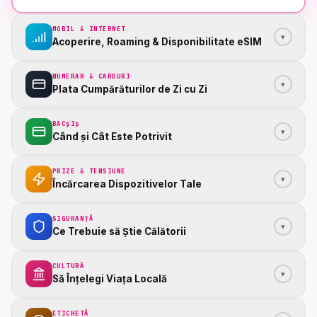
MOBIL & INTERNET
▾
Acoperire, Roaming & Disponibilitate eSIM
NUMERAR & CARDURI
▾
Plata Cumpărăturilor de Zi cu Zi
BACȘIȘ
▾
Când și Cât Este Potrivit
PRIZE & TENSIUNE
▾
Încărcarea Dispozitivelor Tale
SIGURANȚĂ
▾
Ce Trebuie să Știe Călătorii
CULTURĂ
▾
Să Înțelegi Viața Locală
ETICHETĂ