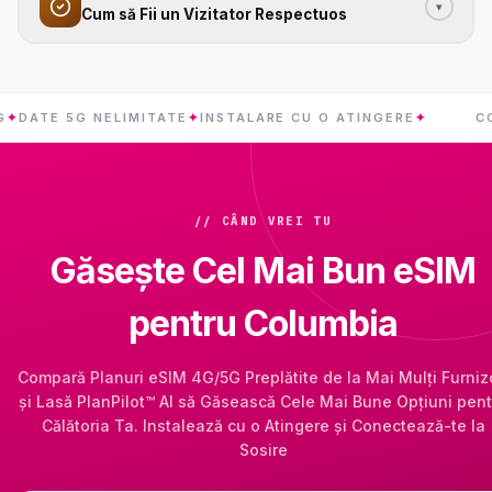
▾
Cum să Fii un Vizitator Respectuos
E 5G NELIMITATE
✦
INSTALARE CU O ATINGERE
✦
COLUMB
// CÂND VREI TU
Găsește Cel Mai Bun eSIM
pentru Columbia
Compară Planuri eSIM 4G/5G Preplătite de la Mai Mulți Furniz
și Lasă PlanPilot™ AI să Găsească Cele Mai Bune Opțiuni pent
Călătoria Ta. Instalează cu o Atingere și Conectează-te la
Sosire