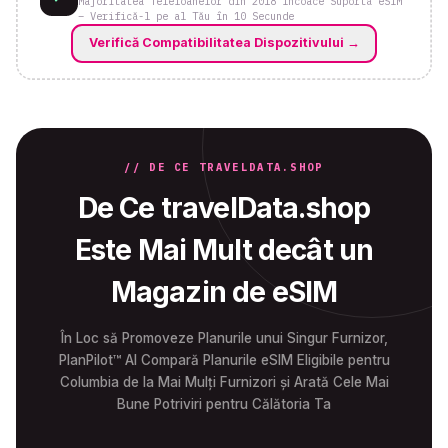
Majoritatea Telefoanelor din 2018 Încoace Suportă eSIM
– Verifică-l pe al Tău în 10 Secunde
Verifică Compatibilitatea Dispozitivului
→
// DE CE TRAVELDATA.SHOP
De Ce travelData.shop
Este Mai Mult decât un
Magazin de eSIM
În Loc să Promoveze Planurile unui Singur Furnizor,
PlanPilot™ AI Compară Planurile eSIM Eligibile pentru
Columbia de la Mai Mulți Furnizori și Arată Cele Mai
Bune Potriviri pentru Călătoria Ta