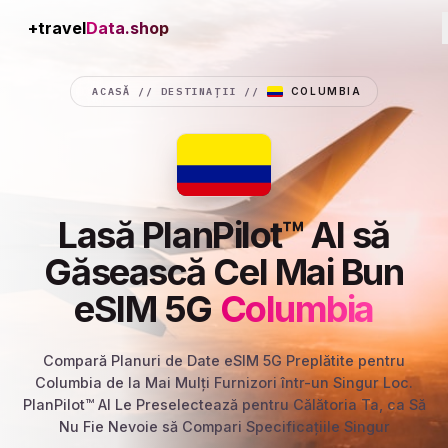
+travel
Connection
ACASĂ
//
DESTINAȚII
//
COLUMBIA
Lasă PlanPilot™ AI să
Găsească Cel Mai Bun
eSIM 5G
Columbia
Compară Planuri de Date eSIM 5G Preplătite pentru
Columbia de la Mai Mulți Furnizori într-un Singur Loc.
PlanPilot™ AI Le Preselectează pentru Călătoria Ta, ca Să
Nu Fie Nevoie să Compari Specificațiile Singur