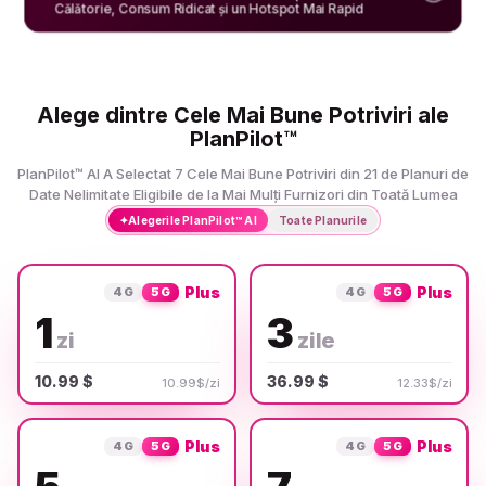
Călătorie, Consum Ridicat și un Hotspot Mai Rapid
Alege dintre Cele Mai Bune Potriviri ale
PlanPilot™
PlanPilot™ AI A Selectat 7 Cele Mai Bune Potriviri din 21 de Planuri de
Date Nelimitate Eligibile de la Mai Mulți Furnizori din Toată Lumea
✦
Alegerile PlanPilot™ AI
Toate Planurile
Plus
Plus
4G
5G
4G
5G
1
3
zi
zile
10.99 $
36.99 $
10.99$/zi
12.33$/zi
Plus
Plus
4G
5G
4G
5G