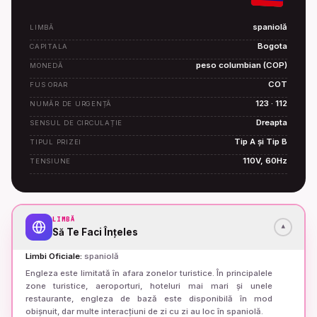
spaniolă
LIMBĂ
Bogota
CAPITALA
peso columbian (COP)
MONEDĂ
COT
FUS ORAR
123 · 112
NUMĂR DE URGENȚĂ
Dreapta
SENSUL DE CIRCULAȚIE
Tip A și Tip B
TIPUL PRIZEI
110V, 60Hz
TENSIUNE
LIMBĂ
▾
Să Te Faci Înțeles
Limbi Oficiale
:
spaniolă
Engleza este limitată în afara zonelor turistice. În principalele
zone turistice, aeroporturi, hoteluri mai mari și unele
restaurante, engleza de bază este disponibilă în mod
obișnuit, dar multe interacțiuni de zi cu zi au loc în spaniolă.