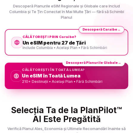
Descoperă Planurile eSIM Regionale și Globale care Includ
Columbia și Te Țin Conectat în Mai Multe Țări — fără să Schimbi
Planul
Descoperă Caraibe
→
CĂLĂTOREȘTI PRIN Caraibe?
Un eSIM pentru 27 de Țări
Include Columbia • Același Plan • Fără Schimbări
Descoperă Planurile Globale
→
CĂLĂTOREȘTI ÎN TOATĂ LUMEA?
Un eSIM în Toată Lumea
210+ Destinații • Același Plan • Fără Schimbări
Selecția Ta de la PlanPilot™
AI Este Pregătită
Verifică Planul Ales, Economia și Ultimele Recomandări înainte să