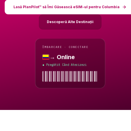
Lasă PlanPilot™ să Îmi Găsească eSIM-ul pentru Columbia
Descoperă Alte Destinații
ÎMBARCARE · CONECTARE
→ Online
Columbia
Pregătit Când Aterizezi
●