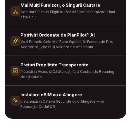
Mai Mulți Furnizori, o Singură Căutare
Compară Planuri Eligibile fără să Verifici Furnizorii Unul
câte Unul
Potriviri Ordonate de PlanPilot™ AI
Vezi Primele Cele Mai Bune Opțiuni, în Funcție de Preț,
Acoperire, Viteză și Valoare de Ansamblu
Prețuri Preplătite Transparente
Plătești în Avans și Călătorești fără Costuri de Roaming
Neașteptate
Instalare eSIM cu o Atingere
Instalează în Câteva Secunde cu o Atingere — ori
Folosește Codul QR