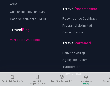
eSIM
+travel
Recompense
Cum să Instalezi un eSIM
Recompense Cashback
Când să Activezi eSIM-ul
Programul de Invitații
+travel
Blog
Carduri Cadou
Vezi Toate Articolele
+travel
Parteneri
Parteneri Afiliați
Agenții de Turism
Turoperatori
Parteneri B2B
Schimbă Destinația
Verifică
Detaliile Pachetului
Asistență
Conec
Compatibilitatea
Online
Despre Noi
Politica de Confidențialitate
Termeni și Condiții
Politica de Rambursare
Șterge Contul
Contactează-ne