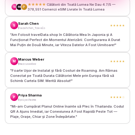
★★★★★
Călătorii din Toată Lumea Ne Dau 4.7/5 —
S
M
P
378,551 Comenzi eSIM Livrate în Toată Lumea
Sarah Chen
S
★★★★★
@sarahchen_travels
"
Am Folosit travelData.shop în Călătoria Mea în Japonia și A
Funcționat Perfect din Momentul Aterizării. Configurarea A Durat
Mai Puțin de Două Minute, iar Viteza Datelor A Fost Uimitoare!
"
Marcus Weber
M
★★★★★
@marcusweber
"
Foarte Ușor de Instalat și fără Costuri de Roaming. Am Rămas
Conectat pe Toată Durata Călătoriei Mele prin Europa fără să
Schimb Cartela SIM. Merită Absolut!
"
Priya Sharma
P
★★★★
☆
@priyasharma
"
Mi-am Cumpărat Planul Online înainte să Plec în Thailanda. Codul
QR A Ajuns Imediat, iar Conexiunea A Fost Rapidă Peste Tot —
Plaje, Orașe, Chiar și Zone Îndepărtate.
"