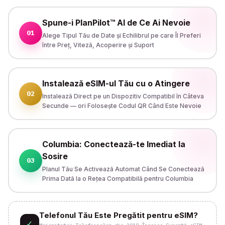
Spune-i PlanPilot™ AI de Ce Ai Nevoie
01
Alege Tipul Tău de Date și Echilibrul pe care Îl Preferi
între Preț, Viteză, Acoperire și Suport
Instalează eSIM-ul Tău cu o Atingere
02
Instalează Direct pe un Dispozitiv Compatibil în Câteva
Secunde — ori Folosește Codul QR Când Este Nevoie
Columbia: Conectează-te Imediat la
Sosire
03
Planul Tău Se Activează Automat Când Se Conectează
Prima Dată la o Rețea Compatibilă pentru Columbia
Telefonul Tău Este Pregătit pentru eSIM?
✓