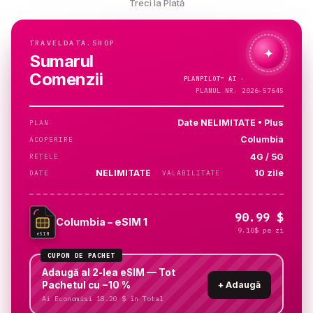
Treci la Plată
TRAVELDATA.SHOP
✦
Sumarul
Comenzii
PLANPILOT™
AI ·
VERIFIC…
PLANUL NR. 2026-57645
Date NELIMITATE • Plus
PLAN
Columbia
ACOPERIRE
4G / 5G
REȚELE
NELIMITATE
10 zile
DATE
VALABILITATE
90.99 $
Columbia – eSIM 1
9.10$ pe zi
eSIM
CUPON DE PACHET
Adaugă al 2-lea eSIM — Tot
Pachetul cu −10 %
+
Adaugă
Ai Economisi 18.20 $ în Total