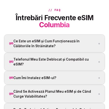
// FAQ
Întrebări Frecvente eSIM
Columbia
Ce Este un eSIM și Cum Funcționează în
+
Q01
Călătoriile în Străinătate?
Telefonul Meu Este Deblocat și Compatibil cu
+
Q02
eSIM?
+
Cum Îmi Instalez eSIM-ul?
Q03
Când Se Activează Planul Meu eSIM și de Când
+
Q04
Curge Valabilitatea?