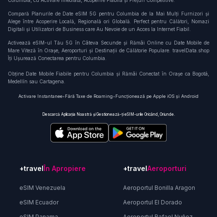
Columbia, cu Activare Imediată, Acoperire Fiabilă și Prețuri Competitive.
Compară Planurile de Date eSIM 5G pentru Columbia de la Mai Mulți Furnizori și
Alege între Acoperire Locală, Regională ori Globală. Perfect pentru Călători, Nomazi
Digitali și Utilizatori de Business care Au Nevoie de un Acces la Internet Fiabil.
Activează eSIM-ul Tău 5G în Câteva Secunde și Rămâi Online cu Date Mobile de
Mare Viteză în Orașe, Aeroporturi și Destinații de Călătorie Populare. travelData.shop
Îți Ușurează Conectarea pentru Columbia.
Obține Date Mobile Fiabile pentru Columbia și Rămâi Conectat în Orașe ca Bogotá,
Medellín sau Cartagena.
Activare Instantanee
•
Fără Taxe de Roaming
•
Funcționează pe Apple iOS și Android
Descarcă Aplicația Noastră și Gestionează-ți eSIM-urile Oricând, Oriunde.
+travel
În Apropiere
+travel
Aeroporturi
eSIM Venezuela
Aeroportul Bonilla Aragon
eSIM Ecuador
Aeroportul El Dorado
eSIM Panama
Aeroportul Rafael Nuñez