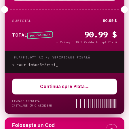
90.99 $
SUBTOTAL
90.99 $
% CASHBACK
TOTAL
10
→
Primești 10 % Cashback după Plată
PLANPILOT™ AI //
VERIFICARE FINALĂ
> caut îmbunătățiri
Continuă spre Plată
→
LIVRARE IMEDIATĂ
INSTALARE CU O ATINGERE
Folosește un Cod