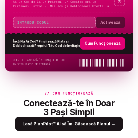
%
Ai un Cod de la un Prieten, un Creator ori un
Partener? Introdu-l Mai Jos și Deblochează Oferta Ta
Activează
Încă Nu Ai Cod? Finalizează Plata și
Cum Funcționează
Deblochează Propriul Tău Cod de Invitație
OFERTELE VARIAZĂ ÎN FUNCȚIE DE COD
UN SINGUR COD PE COMANDĂ
// CUM FUNCȚIONEAZĂ
Conectează-te în Doar
3 Pași Simpli
Lasă PlanPilot™ AI să Îmi Găsească Planul
→