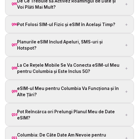
De Ce Trebuie să Activez Roamingul de Date și
+
Q05
Voi Plăti Mai Mult?
+
Pot Folosi SIM-ul Fizic și eSIM în Același Timp?
Q06
Planurile eSIM Includ Apeluri, SMS-uri și
+
Q07
Hotspot?
La Ce Rețele Mobile Se Va Conecta eSIM-ul Meu
+
Q08
pentru Columbia și Este Inclus 5G?
eSIM-ul Meu pentru Columbia Va Funcționa și în
+
Q09
Alte Țări?
Pot Reîncărca ori Prelungi Planul Meu de Date
+
Q10
eSIM?
Columbia: De Câte Date Am Nevoie pentru
+
Q11