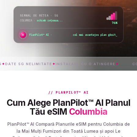
SEMNAL DE REȚEA · 5G
COLUMBIA
·
toate rețelele disponibile
98%
✦
●
PlanPilot™ AI ·
verific
_
E 5G NELIMITATE
✦
INSTALARE CU O ATINGERE
✦
COLUMB
// PLANPILOT™ AI
Cum Alege PlanPilot™ AI Planul
Tău eSIM
Columbia
PlanPilot™ AI Compară Planurile eSIM pentru Columbia de
la Mai Mulți Furnizori din Toată Lumea și apoi Le