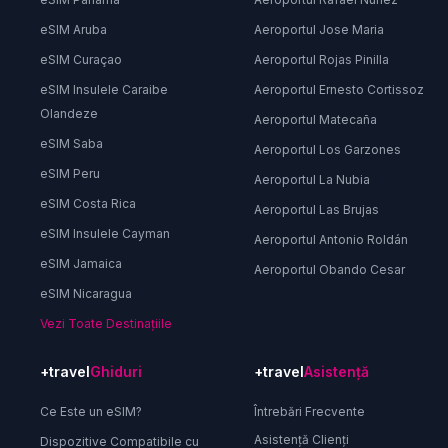
eSIM Aruba
Aeroportul Jose Maria
eSIM Curaçao
Aeroportul Rojas Pinilla
eSIM Insulele Caraibe
Aeroportul Ernesto Cortissoz
Olandeze
Aeroportul Matecaña
eSIM Saba
Aeroportul Los Garzones
eSIM Peru
Aeroportul La Nubia
eSIM Costa Rica
Aeroportul Las Brujas
eSIM Insulele Cayman
Aeroportul Antonio Roldán
eSIM Jamaica
Aeroportul Obando Cesar
eSIM Nicaragua
Vezi Toate Destinațiile
+travel
Ghiduri
+travel
Asistență
Ce Este un eSIM?
Întrebări Frecvente
Asistență Clienți
Dispozitive Compatibile cu