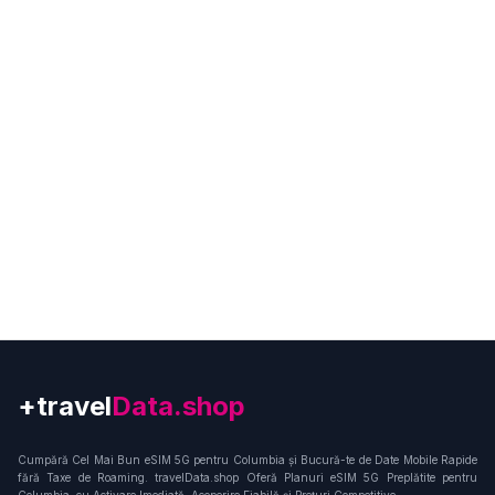
+travel
Connection
Cumpără Cel Mai Bun eSIM 5G pentru Columbia și Bucură-te de Date Mobile Rapide
fără Taxe de Roaming. travelData.shop Oferă Planuri eSIM 5G Preplătite pentru