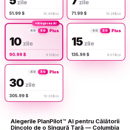
5
7
zile
zile
51.99 $
71.99 $
10.40$/zi
10.28$/zi
✦
Alegerea AI
Plus
Plus
4G
5G
4G
5G
10
15
zile
zile
90.99 $
135.99 $
9.10$/zi
9.07$/zi
Plus
4G
5G
30
zile
305.99 $
10.20$/zi
Alegerile PlanPilot™ AI pentru Călătorii
Dincolo de o Singură Țară — Columbia