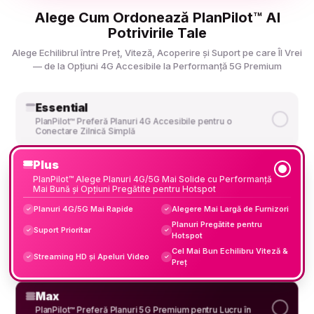
Alege Cum Ordonează PlanPilot™ AI
Potrivirile Tale
Alege Echilibrul între Preț, Viteză, Acoperire și Suport pe care Îl Vrei
— de la Opțiuni 4G Accesibile la Performanță 5G Premium
Essential
PlanPilot™ Preferă Planuri 4G Accesibile pentru o
Conectare Zilnică Simplă
Plus
PlanPilot™ Alege Planuri 4G/5G Mai Solide cu Performanță
Mai Bună și Opțiuni Pregătite pentru Hotspot
Planuri 4G/5G Mai Rapide
Alegere Mai Largă de Furnizori
✓
✓
Planuri Pregătite pentru
Suport Prioritar
✓
✓
Hotspot
Cel Mai Bun Echilibru Viteză &
Streaming HD și Apeluri Video
✓
✓
Preț
Max
PlanPilot™ Preferă Planuri 5G Premium pentru Lucru în