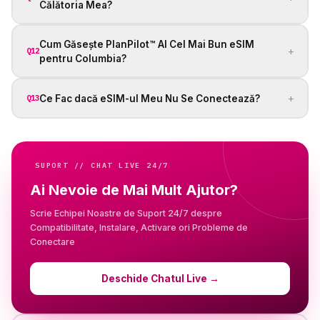
Călătoria Mea?
Cum Găsește PlanPilot™ AI Cel Mai Bun eSIM
+
Q12
pentru Columbia?
+
Ce Fac dacă eSIM-ul Meu Nu Se Conectează?
Q13
SUPORT // CHAT LIVE 24/7
Ai Nevoie de Mai Mult Ajutor?
Scrie Echipei Noastre de Suport 24/7 despre
Compatibilitate, Instalare, Activare ori Probleme de
Conectare
Deschide Chatul Live
→