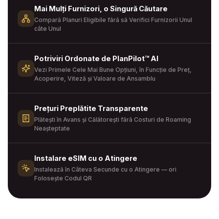
Mai Mulți Furnizori, o Singură Căutare
Compară Planuri Eligibile fără să Verifici Furnizorii Unul
câte Unul
Potriviri Ordonate de PlanPilot™ AI
Vezi Primele Cele Mai Bune Opțiuni, în Funcție de Preț,
Acoperire, Viteză și Valoare de Ansamblu
Prețuri Preplătite Transparente
Plătești în Avans și Călătorești fără Costuri de Roaming
Neașteptate
Instalare eSIM cu o Atingere
Instalează în Câteva Secunde cu o Atingere — ori
Folosește Codul QR