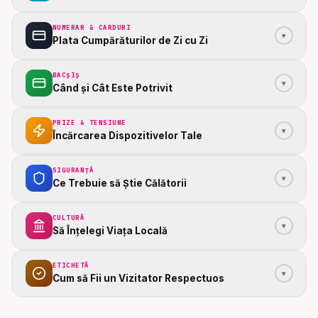
NUMERAR & CARDURI
▾
Plata Cumpărăturilor de Zi cu Zi
BACȘIȘ
▾
Când și Cât Este Potrivit
PRIZE & TENSIUNE
▾
Încărcarea Dispozitivelor Tale
SIGURANȚĂ
▾
Ce Trebuie să Știe Călătorii
CULTURĂ
▾
Să Înțelegi Viața Locală
ETICHETĂ
▾
Cum să Fii un Vizitator Respectuos