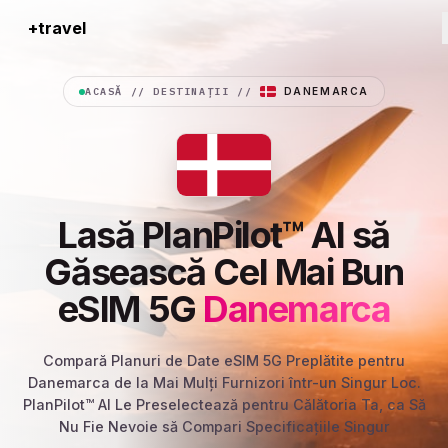
+travel
Connection
ACASĂ
//
DESTINAȚII
//
DANEMARCA
Lasă PlanPilot™ AI să
Găsească Cel Mai Bun
eSIM 5G
Danemarca
Compară Planuri de Date eSIM 5G Preplătite pentru
Danemarca de la Mai Mulți Furnizori într-un Singur Loc.
PlanPilot™ AI Le Preselectează pentru Călătoria Ta, ca Să
Nu Fie Nevoie să Compari Specificațiile Singur