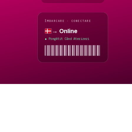
ÎMBARCARE · CONECTARE
→ Online
Danemarca
Pregătit Când Aterizezi
●