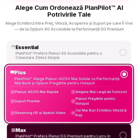
Alege Cum Ordonează PlanPilot™ AI
Potrivirile Tale
Alege Echilibrul între Preț, Viteză, Acoperire și Suport pe care Îl Vrei
— de la Opțiuni 4G Accesibile la Performanță 5G Premium
Essential
PlanPilot™ Preferă Planuri 4G Accesibile pentru o
Conectare Zilnică Simplă
Plus
PlanPilot™ Alege Planuri 4G/5G Mai Solide cu Performanță
Mai Bună și Opțiuni Pregătite pentru Hotspot
Planuri 4G/5G Mai Rapide
Alegere Mai Largă de Furnizori
✓
✓
Planuri Pregătite pentru
Suport Prioritar
✓
✓
Hotspot
Cel Mai Bun Echilibru Viteză &
Streaming HD și Apeluri Video
✓
✓
Preț
Max
PlanPilot™ Preferă Planuri 5G Premium pentru Lucru în