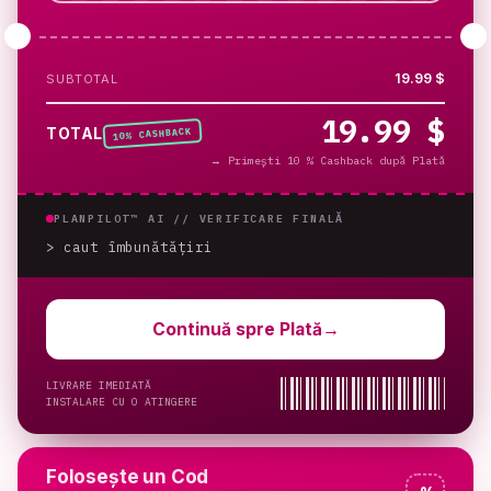
19.99 $
SUBTOTAL
19.99 $
% CASHBACK
TOTAL
10
→
Primești 10 % Cashback după Plată
PLANPILOT™ AI //
VERIFICARE FINALĂ
> caut îmbunătățiri
_
Continuă spre Plată
→
LIVRARE IMEDIATĂ
INSTALARE CU O ATINGERE
Folosește un Cod