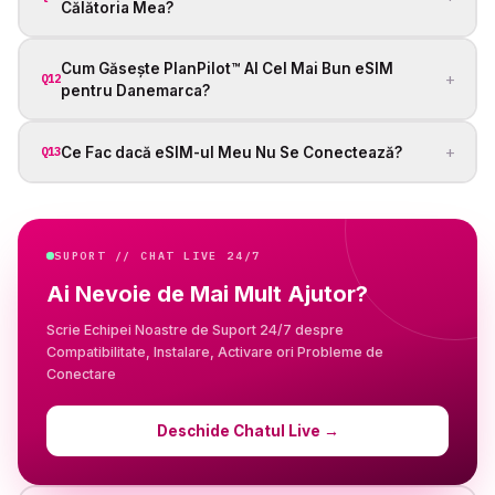
Călătoria Mea?
Cum Găsește PlanPilot™ AI Cel Mai Bun eSIM
+
Q12
pentru Danemarca?
+
Ce Fac dacă eSIM-ul Meu Nu Se Conectează?
Q13
SUPORT // CHAT LIVE 24/7
Ai Nevoie de Mai Mult Ajutor?
Scrie Echipei Noastre de Suport 24/7 despre
Compatibilitate, Instalare, Activare ori Probleme de
Conectare
Deschide Chatul Live
→