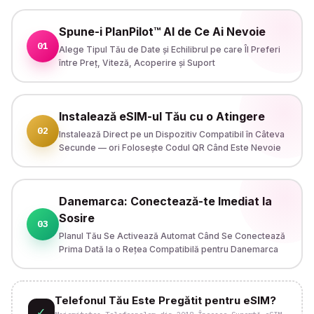
Spune-i PlanPilot™ AI de Ce Ai Nevoie
01
Alege Tipul Tău de Date și Echilibrul pe care Îl Preferi
între Preț, Viteză, Acoperire și Suport
Instalează eSIM-ul Tău cu o Atingere
02
Instalează Direct pe un Dispozitiv Compatibil în Câteva
Secunde — ori Folosește Codul QR Când Este Nevoie
Danemarca: Conectează-te Imediat la
Sosire
03
Planul Tău Se Activează Automat Când Se Conectează
Prima Dată la o Rețea Compatibilă pentru Danemarca
Telefonul Tău Este Pregătit pentru eSIM?
✓