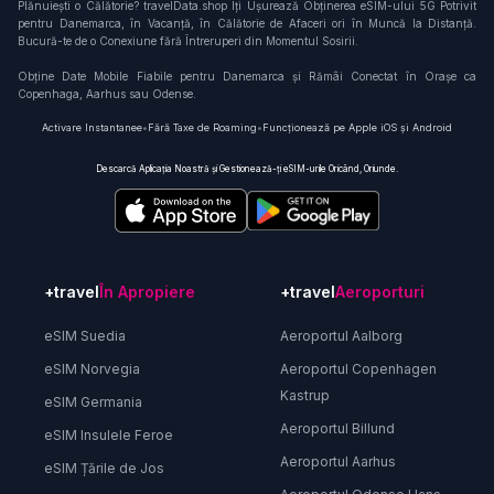
Plănuiești o Călătorie? travelData.shop Îți Ușurează Obținerea eSIM-ului 5G Potrivit
pentru Danemarca, în Vacanță, în Călătorie de Afaceri ori în Muncă la Distanță.
Bucură-te de o Conexiune fără Întreruperi din Momentul Sosirii.
Obține Date Mobile Fiabile pentru Danemarca și Rămâi Conectat în Orașe ca
Copenhaga, Aarhus sau Odense.
Activare Instantanee
•
Fără Taxe de Roaming
•
Funcționează pe Apple iOS și Android
Descarcă Aplicația Noastră și Gestionează-ți eSIM-urile Oricând, Oriunde.
+travel
În Apropiere
+travel
Aeroporturi
eSIM Suedia
Aeroportul Aalborg
eSIM Norvegia
Aeroportul Copenhagen
Kastrup
eSIM Germania
Aeroportul Billund
eSIM Insulele Feroe
Aeroportul Aarhus
eSIM Țările de Jos