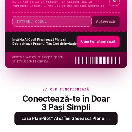
%
Ai un Cod de la un Prieten, un Creator ori un
Partener? Introdu-l Mai Jos și Deblochează Oferta Ta
Activează
Încă Nu Ai Cod? Finalizează Plata și
Cum Funcționează
Deblochează Propriul Tău Cod de Invitație
OFERTELE VARIAZĂ ÎN FUNCȚIE DE COD
UN SINGUR COD PE COMANDĂ
// CUM FUNCȚIONEAZĂ
Conectează-te în Doar
3 Pași Simpli
Lasă PlanPilot™ AI să Îmi Găsească Planul
→