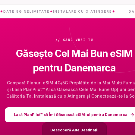
 5G NELIMITATE
✦
INSTALARE CU O ATINGERE
✦
DANEMAR
// CÂND VREI TU
Găsește Cel Mai Bun eSIM
pentru Danemarca
Compară Planuri eSIM 4G/5G Preplătite de la Mai Mulți Furni
și Lasă PlanPilot™ AI să Găsească Cele Mai Bune Opțiuni pen
Călătoria Ta. Instalează cu o Atingere și Conectează-te la So
Lasă PlanPilot™ să Îmi Găsească eSIM-ul pentru Danemarca
Descoperă Alte Destinații