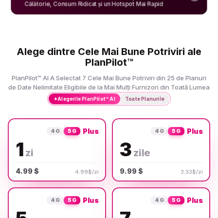
Călătorie, Consum Ridicat și un Hotspot Mai Rapid
Alege dintre Cele Mai Bune Potriviri ale
PlanPilot™
PlanPilot™ AI A Selectat 7 Cele Mai Bune Potriviri din 25 de Planuri
de Date Nelimitate Eligibile de la Mai Mulți Furnizori din Toată Lumea
✦
Alegerile PlanPilot™ AI
Toate Planurile
Plus
Plus
4G
5G
4G
5G
1
3
zi
zile
4.99 $
9.99 $
4.99$/zi
3.33$/zi
Plus
Plus
4G
5G
4G
5G