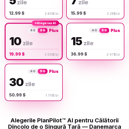
5
7
zile
zile
12.99 $
15.99 $
2.60$/zi
2.28$/zi
✦
Alegerea AI
Plus
Plus
4G
5G
4G
5G
10
15
zile
zile
19.99 $
36.99 $
2.00$/zi
2.47$/zi
Plus
4G
5G
30
zile
50.99 $
1.70$/zi
Alegerile PlanPilot™ AI pentru Călătorii
Dincolo de o Singură Țară — Danemarca