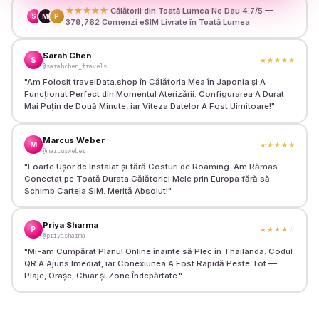
★★★★★
Călătorii din Toată Lumea Ne Dau 4.7/5 —
S
M
P
379,762 Comenzi eSIM Livrate în Toată Lumea
Sarah Chen
S
★★★★★
@sarahchen_travels
"
Am Folosit travelData.shop în Călătoria Mea în Japonia și A
Funcționat Perfect din Momentul Aterizării. Configurarea A Durat
Mai Puțin de Două Minute, iar Viteza Datelor A Fost Uimitoare!
"
Marcus Weber
M
★★★★★
@marcusweber
"
Foarte Ușor de Instalat și fără Costuri de Roaming. Am Rămas
Conectat pe Toată Durata Călătoriei Mele prin Europa fără să
Schimb Cartela SIM. Merită Absolut!
"
Priya Sharma
P
★★★★
☆
@priyasharma
"
Mi-am Cumpărat Planul Online înainte să Plec în Thailanda. Codul
QR A Ajuns Imediat, iar Conexiunea A Fost Rapidă Peste Tot —
Plaje, Orașe, Chiar și Zone Îndepărtate.
"