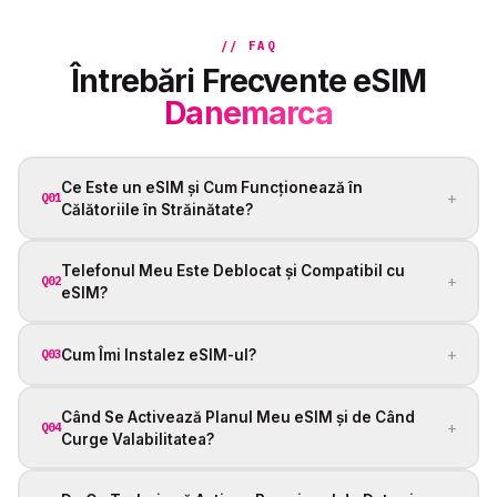
// FAQ
Întrebări Frecvente eSIM
Danemarca
Ce Este un eSIM și Cum Funcționează în
+
Q01
Călătoriile în Străinătate?
Telefonul Meu Este Deblocat și Compatibil cu
+
Q02
eSIM?
+
Cum Îmi Instalez eSIM-ul?
Q03
Când Se Activează Planul Meu eSIM și de Când
+
Q04
Curge Valabilitatea?