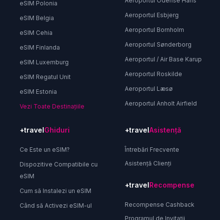
Aeroportul Odense Hans
eSIM Polonia
Aeroportul Esbjerg
eSIM Belgia
Aeroportul Bornholm
eSIM Cehia
Aeroportul Sønderborg
eSIM Finlanda
Aeroportul / Air Base Karup
eSIM Luxemburg
Aeroportul Roskilde
eSIM Regatul Unit
Aeroportul Læsø
eSIM Estonia
Aeroportul Anholt Airfield
Vezi Toate Destinațiile
+travel
Ghiduri
+travel
Asistență
Ce Este un eSIM?
Întrebări Frecvente
Asistență Clienți
Dispozitive Compatibile cu
eSIM
+travel
Recompense
Cum să Instalezi un eSIM
Recompense Cashback
Când să Activezi eSIM-ul
Programul de Invitații