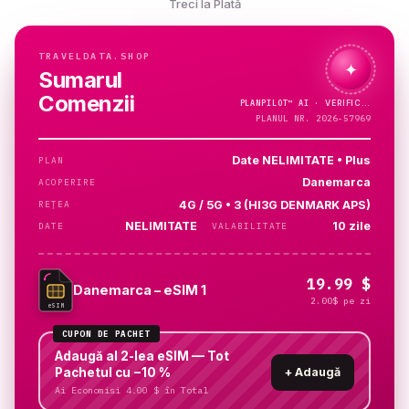
Treci la Plată
TRAVELDATA.SHOP
✦
Sumarul
Comenzii
PLANPILOT™
AI ·
VERIFIC…
PLANUL NR. 2026-57969
Date NELIMITATE • Plus
PLAN
Danemarca
ACOPERIRE
4G / 5G • 3 (HI3G DENMARK APS)
REȚEA
NELIMITATE
10 zile
DATE
VALABILITATE
19.99 $
Danemarca – eSIM 1
2.00$ pe zi
eSIM
CUPON DE PACHET
Adaugă al 2-lea eSIM — Tot
Pachetul cu −10 %
+
Adaugă
Ai Economisi 4.00 $ în Total