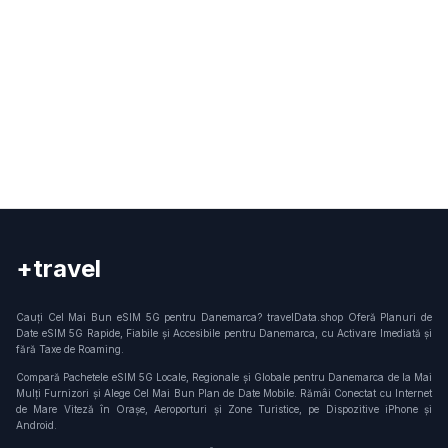
+travel
Connection
Cauți Cel Mai Bun eSIM 5G pentru Danemarca? travelData.shop Oferă Planuri de
Date eSIM 5G Rapide, Fiabile și Accesibile pentru Danemarca, cu Activare Imediată și
fără Taxe de Roaming.
Compară Pachetele eSIM 5G Locale, Regionale și Globale pentru Danemarca de la Mai
Mulți Furnizori și Alege Cel Mai Bun Plan de Date Mobile. Rămâi Conectat cu Internet
de Mare Viteză în Orașe, Aeroporturi și Zone Turistice, pe Dispozitive iPhone și
Android.