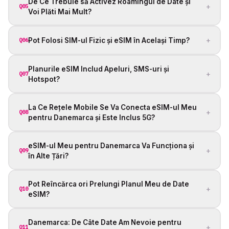
De Ce Trebuie să Activez Roamingul de Date și
+
Q05
Voi Plăti Mai Mult?
+
Pot Folosi SIM-ul Fizic și eSIM în Același Timp?
Q06
Planurile eSIM Includ Apeluri, SMS-uri și
+
Q07
Hotspot?
La Ce Rețele Mobile Se Va Conecta eSIM-ul Meu
+
Q08
pentru Danemarca și Este Inclus 5G?
eSIM-ul Meu pentru Danemarca Va Funcționa și
+
Q09
în Alte Țări?
Pot Reîncărca ori Prelungi Planul Meu de Date
+
Q10
eSIM?
Danemarca: De Câte Date Am Nevoie pentru
+
Q11