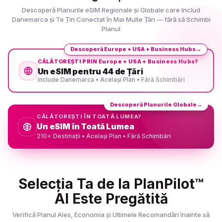
Descoperă Planurile eSIM Regionale și Globale care Includ
Danemarca și Te Țin Conectat în Mai Multe Țări — fără să Schimbi
Planul
Descoperă Europe + USA + Business Hubs
→
CĂLĂTOREȘTI PRIN Europe + USA + Business Hubs?
Un eSIM pentru 44 de Țări
Include Danemarca • Același Plan • Fără Schimbări
Descoperă Planurile Globale
→
CĂLĂTOREȘTI ÎN TOATĂ LUMEA?
Un eSIM în Toată Lumea
210+ Destinații • Același Plan • Fără Schimbări
Selecția Ta de la PlanPilot™
AI Este Pregătită
Verifică Planul Ales, Economia și Ultimele Recomandări înainte să