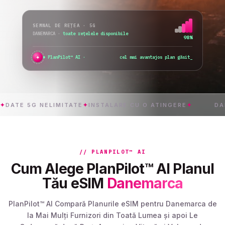
SEMNAL DE REȚEA · 5G
DANEMARCA
·
schimb rețeaua...
76%
✦
●
PlanPilot™ AI ·
verific activarea imediată..
_
 5G NELIMITATE
✦
INSTALARE CU O ATINGERE
✦
DANEMAR
// PLANPILOT™ AI
Cum Alege PlanPilot™ AI Planul
Tău eSIM
Danemarca
PlanPilot™ AI Compară Planurile eSIM pentru Danemarca de
la Mai Mulți Furnizori din Toată Lumea și apoi Le