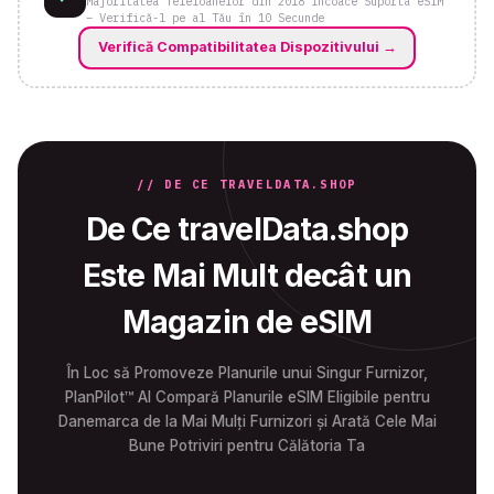
Majoritatea Telefoanelor din 2018 Încoace Suportă eSIM
– Verifică-l pe al Tău în 10 Secunde
Verifică Compatibilitatea Dispozitivului
→
// DE CE TRAVELDATA.SHOP
De Ce travelData.shop
Este Mai Mult decât un
Magazin de eSIM
În Loc să Promoveze Planurile unui Singur Furnizor,
PlanPilot™ AI Compară Planurile eSIM Eligibile pentru
Danemarca de la Mai Mulți Furnizori și Arată Cele Mai
Bune Potriviri pentru Călătoria Ta