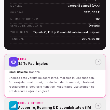
Coroană daneză (DKK)
MONEDĂ
CET, CEST
FUS ORAR
112
NUMĂR DE URGENȚĂ
Dreapta
SENSUL DE CIRCULAȚIE
Tipurile C, E, F și K sunt utilizate în mod obișnuit
TIPUL PRIZEI
230 V, 50 Hz
TENSIUNE
LIMBĂ
▾
Să Te Faci Înțeles
Limbi Oficiale
:
Daneză
Engleza este vorbită pe scară largă, mai ales în Copenhagen,
în orașele mai mari, nodurile de transport, hoteluri,
restaurante și serviciile turistice. Majoritatea vizitatorilor se
pot descurca ușor în engleză.
MOBIL & INTERNET
▾
Acoperire, Roaming & Disponibilitate eSIM