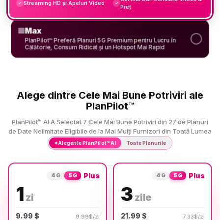
Streaming HD și Apeluri Video
✓
✓
Preț
Max
PlanPilot™ Preferă Planuri 5G Premium pentru Lucru în
Călătorie, Consum Ridicat și un Hotspot Mai Rapid
Alege dintre Cele Mai Bune Potriviri ale
PlanPilot™
PlanPilot™ AI A Selectat 7 Cele Mai Bune Potriviri din 27 de Planuri
de Date Nelimitate Eligibile de la Mai Mulți Furnizori din Toată Lumea
✦
Alegerile PlanPilot™ AI
Toate Planurile
Plus
Plus
4G
5G
4G
5G
1
3
zi
zile
9.99 $
21.99 $
9.99$/zi
7.33$/zi