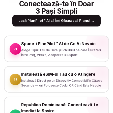
Conectează-te în Doar
3 Pași Simpli
Lasă PlanPilot™ AI să Îmi Găsească Planul
→
Spune-i PlanPilot™ AI de Ce Ai Nevoie
01
Alege Tipul Tău de Date și Echilibrul pe care Îl Preferi
între Preț, Viteză, Acoperire și Suport
Instalează eSIM-ul Tău cu o Atingere
02
Instalează Direct pe un Dispozitiv Compatibil în Câteva
Secunde — ori Folosește Codul QR Când Este Nevoie
Republica Dominicană: Conectează-te
Imediat la Sosire