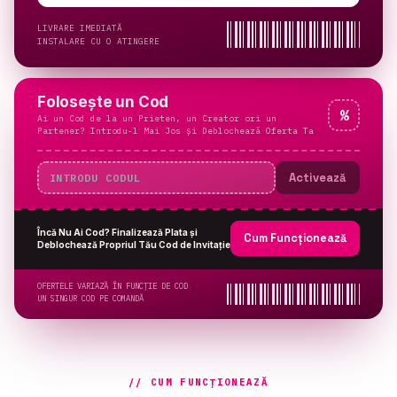
LIVRARE IMEDIATĂ
INSTALARE CU O ATINGERE
Folosește un Cod
%
Ai un Cod de la un Prieten, un Creator ori un
Partener? Introdu-l Mai Jos și Deblochează Oferta Ta
Activează
Încă Nu Ai Cod? Finalizează Plata și
Cum Funcționează
Deblochează Propriul Tău Cod de Invitație
OFERTELE VARIAZĂ ÎN FUNCȚIE DE COD
UN SINGUR COD PE COMANDĂ
// CUM FUNCȚIONEAZĂ