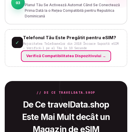
03
Planul Tău Se Activează Automat Când Se Conectează
Prima Dată la o Rețea Compatibilă pentru Republica
Dominicană
Telefonul Tău Este Pregătit pentru eSIM?
✓
Majoritatea Telefoanelor din 2018 Încoace Suportă eSIM
– Verifică-l pe al Tău în 10 Secunde
Verifică Compatibilitatea Dispozitivului
→
// DE CE TRAVELDATA.SHOP
De Ce travelData.shop
Este Mai Mult decât un
Magazin de eSIM