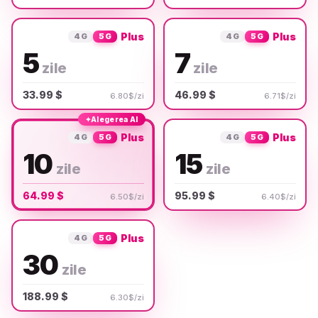
Plus
Plus
4G
5G
4G
5G
5
7
zile
zile
33.99 $
46.99 $
6.80$/zi
6.71$/zi
✦
Alegerea AI
Plus
Plus
4G
5G
4G
5G
10
15
zile
zile
64.99 $
95.99 $
6.50$/zi
6.40$/zi
Plus
4G
5G
30
zile
188.99 $
6.30$/zi