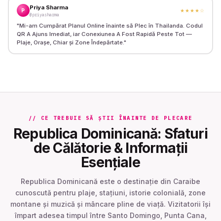
Priya Sharma
P
★★★★
☆
@priyasharma
"
Mi-am Cumpărat Planul Online înainte să Plec în Thailanda. Codul
QR A Ajuns Imediat, iar Conexiunea A Fost Rapidă Peste Tot —
Plaje, Orașe, Chiar și Zone Îndepărtate.
"
// CE TREBUIE SĂ ȘTII ÎNAINTE DE PLECARE
Republica Dominicană: Sfaturi
de Călătorie & Informații
Esențiale
Republica Dominicană este o destinație din Caraibe
cunoscută pentru plaje, stațiuni, istorie colonială, zone
montane și muzică și mâncare pline de viață. Vizitatorii își
împart adesea timpul între Santo Domingo, Punta Cana,