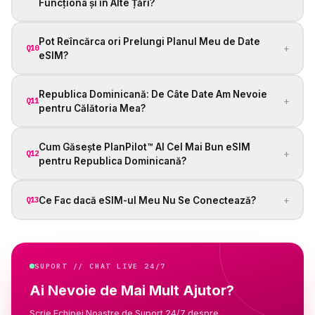
Funcționa și în Alte Țări?
Pot Reîncărca ori Prelungi Planul Meu de Date
+
Q10
eSIM?
Republica Dominicană: De Câte Date Am Nevoie
+
Q11
pentru Călătoria Mea?
Cum Găsește PlanPilot™ AI Cel Mai Bun eSIM
+
Q12
pentru Republica Dominicană?
+
Ce Fac dacă eSIM-ul Meu Nu Se Conectează?
Q13
SUPORT // CHAT LIVE 24/7
Ai Nevoie de Mai Mult Ajutor?
Scrie Echipei Noastre de Suport 24/7 despre