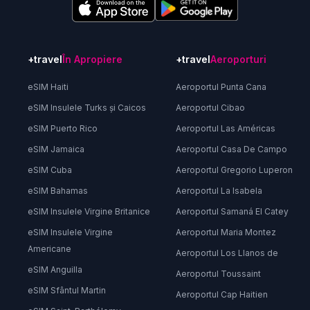
+travel
În Apropiere
+travel
Aeroporturi
eSIM Haiti
Aeroportul Punta Cana
eSIM Insulele Turks și Caicos
Aeroportul Cibao
eSIM Puerto Rico
Aeroportul Las Américas
eSIM Jamaica
Aeroportul Casa De Campo
eSIM Cuba
Aeroportul Gregorio Luperon
eSIM Bahamas
Aeroportul La Isabela
eSIM Insulele Virgine Britanice
Aeroportul Samaná El Catey
eSIM Insulele Virgine
Aeroportul Maria Montez
Americane
Aeroportul Los Llanos de
eSIM Anguilla
Aeroportul Toussaint
eSIM Sfântul Martin
Aeroportul Cap Haitien