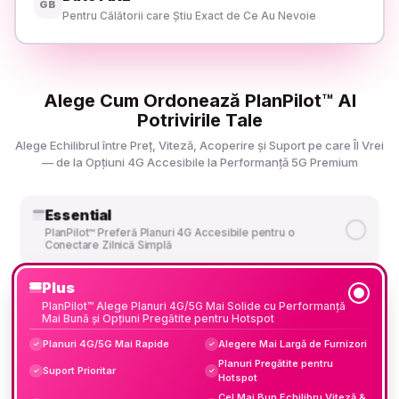
GB
Pentru Călătorii care Știu Exact de Ce Au Nevoie
Alege Cum Ordonează PlanPilot™ AI
Potrivirile Tale
Alege Echilibrul între Preț, Viteză, Acoperire și Suport pe care Îl Vrei
— de la Opțiuni 4G Accesibile la Performanță 5G Premium
Essential
PlanPilot™ Preferă Planuri 4G Accesibile pentru o
Conectare Zilnică Simplă
Plus
PlanPilot™ Alege Planuri 4G/5G Mai Solide cu Performanță
Mai Bună și Opțiuni Pregătite pentru Hotspot
Planuri 4G/5G Mai Rapide
Alegere Mai Largă de Furnizori
✓
✓
Planuri Pregătite pentru
Suport Prioritar
✓
✓
Hotspot
Cel Mai Bun Echilibru Viteză &