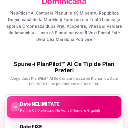
Dominicană
PlanPilot™ AI Compară Planurile eSIM pentru Republica
Dominicană de la Mai Mulți Furnizori din Toată Lumea și
apoi Le Ordonează după Preț, Acoperire, Viteză și Valoare
de Ansamblu — așa că Planul pe care Îl Vezi Primul Este
Deja Cea Mai Bună Potrivire
Spune-i PlanPilot™ AI Ce Tip de Plan
Preferi
Alege dacă PlanPilot™ AI Se Concentrează pe Planuri cu Date
NELIMITATE ori pe Pachete cu Date FIXE
Date NELIMITATE
∞
Pentru Călătorii care Nu Vor să Numere Gigabiți
Date FIXE