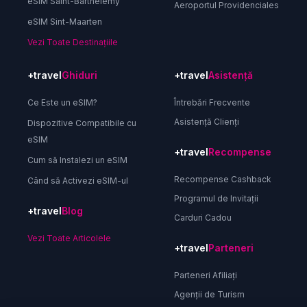
eSIM Saint-Barthélemy
Aeroportul Providenciales
eSIM Sint-Maarten
Vezi Toate Destinațiile
+travel
Ghiduri
+travel
Asistență
Ce Este un eSIM?
Întrebări Frecvente
Asistență Clienți
Dispozitive Compatibile cu
eSIM
+travel
Recompense
Cum să Instalezi un eSIM
Recompense Cashback
Când să Activezi eSIM-ul
Programul de Invitații
+travel
Blog
Carduri Cadou
Vezi Toate Articolele
+travel
Parteneri
Parteneri Afiliați
Agenții de Turism