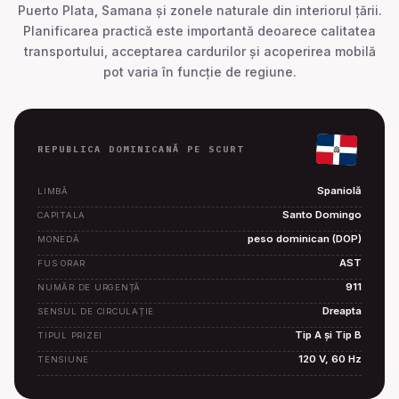
Puerto Plata, Samana și zonele naturale din interiorul țării.
Planificarea practică este importantă deoarece calitatea
transportului, acceptarea cardurilor și acoperirea mobilă
pot varia în funcție de regiune.
REPUBLICA DOMINICANĂ PE SCURT
Spaniolă
LIMBĂ
Santo Domingo
CAPITALA
peso dominican (DOP)
MONEDĂ
AST
FUS ORAR
911
NUMĂR DE URGENȚĂ
Dreapta
SENSUL DE CIRCULAȚIE
Tip A și Tip B
TIPUL PRIZEI
120 V, 60 Hz
TENSIUNE