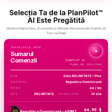
Selecția Ta de la PlanPilot™
AI Este Pregătită
Verifică Planul Ales, Economia și Ultimele Recomandări înainte să
Treci la Plată
TRAVELDATA.SHOP
✦
Sumarul
Comenzii
PLANPILOT™
AI ·
VERIFIC…
PLANUL NR. 2026-57844
Date NELIMITATE • Plus
PLAN
Republica Dominicană
ACOPERIRE
4G / 5G
REȚELE
NELIMITATE
10 zile
DATE
VALABILITATE
64.99 $
Republica Dominicană – eSIM 1