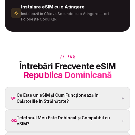
Instalare eSIM cu o Atingere
Instalează în Câteva Secunde cu o Atingere — ori
Folosește Codul QR
// FAQ
Întrebări Frecvente eSIM
Republica Dominicană
Ce Este un eSIM și Cum Funcționează în
+
Q01
Călătoriile în Străinătate?
Telefonul Meu Este Deblocat și Compatibil cu
+
Q02
eSIM?