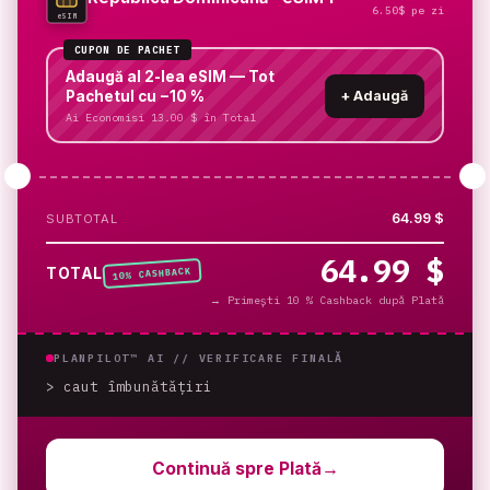
6.50$ pe zi
eSIM
CUPON DE PACHET
Adaugă al 2-lea eSIM — Tot
Pachetul cu −10 %
+
Adaugă
Ai Economisi 13.00 $ în Total
64.99 $
SUBTOTAL
64.99 $
% CASHBACK
TOTAL
10
→
Primești 10 % Cashback după Plată
PLANPILOT™ AI //
VERIFICARE FINALĂ
> caut îmbunătățiri
_
Continuă spre Plată
→