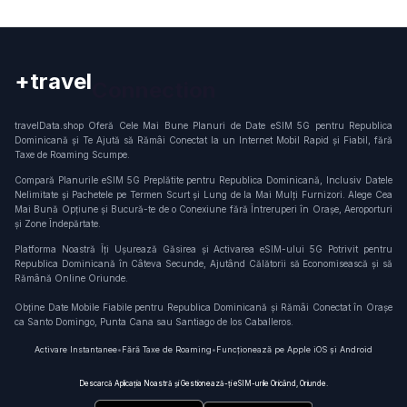
+travel
Connection
travelData.shop Oferă Cele Mai Bune Planuri de Date eSIM 5G pentru Republica
Dominicană și Te Ajută să Rămâi Conectat la un Internet Mobil Rapid și Fiabil, fără
Taxe de Roaming Scumpe.
Compară Planurile eSIM 5G Preplătite pentru Republica Dominicană, Inclusiv Datele
Nelimitate și Pachetele pe Termen Scurt și Lung de la Mai Mulți Furnizori. Alege Cea
Mai Bună Opțiune și Bucură-te de o Conexiune fără Întreruperi în Orașe, Aeroporturi
și Zone Îndepărtate.
Platforma Noastră Îți Ușurează Găsirea și Activarea eSIM-ului 5G Potrivit pentru
Republica Dominicană în Câteva Secunde, Ajutând Călătorii să Economisească și să
Rămână Online Oriunde.
Obține Date Mobile Fiabile pentru Republica Dominicană și Rămâi Conectat în Orașe
ca Santo Domingo, Punta Cana sau Santiago de los Caballeros.
Activare Instantanee
•
Fără Taxe de Roaming
•
Funcționează pe Apple iOS și Android
Descarcă Aplicația Noastră și Gestionează-ți eSIM-urile Oricând, Oriunde.