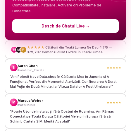
Compatibilitate, Instalare, Activare ori Probleme de
Conectare
Deschide Chatul Live
→
★★★★★
Călătorii din Toată Lumea Ne Dau 4.7/5 —
S
M
P
379,297 Comenzi eSIM Livrate în Toată Lumea
Sarah Chen
S
★★★★★
@sarahchen_travels
"
Am Folosit travelData.shop în Călătoria Mea în Japonia și A
Funcționat Perfect din Momentul Aterizării. Configurarea A Durat
Mai Puțin de Două Minute, iar Viteza Datelor A Fost Uimitoare!
"
Marcus Weber
M
★★★★★
@marcusweber
"
Foarte Ușor de Instalat și fără Costuri de Roaming. Am Rămas
Conectat pe Toată Durata Călătoriei Mele prin Europa fără să
Schimb Cartela SIM. Merită Absolut!
"