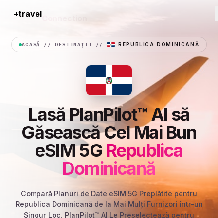
+travel
Connection
ACASĂ
//
DESTINAȚII
//
REPUBLICA DOMINICANĂ
Lasă PlanPilot™ AI să
Găsească Cel Mai Bun
eSIM 5G
Republica
Dominicană
Compară Planuri de Date eSIM 5G Preplătite pentru
Republica Dominicană de la Mai Mulți Furnizori într-un
Singur Loc. PlanPilot™ AI Le Preselectează pentru