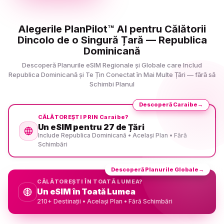
Alegerile PlanPilot™ AI pentru Călătorii
Dincolo de o Singură Țară — Republica
Dominicană
Descoperă Planurile eSIM Regionale și Globale care Includ
Republica Dominicană și Te Țin Conectat în Mai Multe Țări — fără să
Schimbi Planul
Descoperă Caraibe
→
CĂLĂTOREȘTI PRIN Caraibe?
Un eSIM pentru 27 de Țări
Include Republica Dominicană • Același Plan • Fără
Schimbări
Descoperă Planurile Globale
→
CĂLĂTOREȘTI ÎN TOATĂ LUMEA?
Un eSIM în Toată Lumea
210+ Destinații • Același Plan • Fără Schimbări