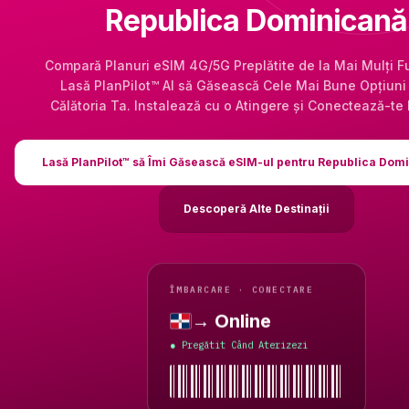
Republica Dominicană
Compară Planuri eSIM 4G/5G Preplătite de la Mai Mulți Fu
Lasă PlanPilot™ AI să Găsească Cele Mai Bune Opțiuni
Călătoria Ta. Instalează cu o Atingere și Conectează-te 
Lasă PlanPilot™ să Îmi Găsească eSIM-ul pentru Republica Dom
Descoperă Alte Destinații
ÎMBARCARE · CONECTARE
→ Online
Republica Dominicană
Pregătit Când Aterizezi
●