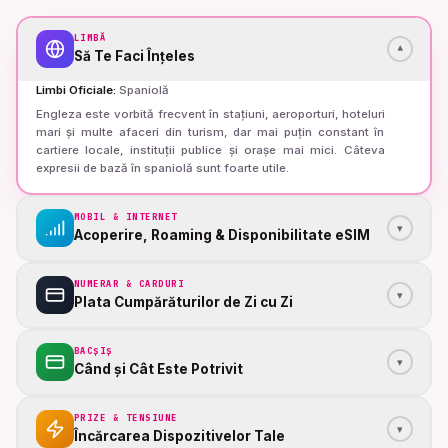
LIMBĂ
▾
Să Te Faci Înțeles
Limbi Oficiale
:
Spaniolă
Engleza este vorbită frecvent în stațiuni, aeroporturi, hoteluri
mari și multe afaceri din turism, dar mai puțin constant în
cartiere locale, instituții publice și orașe mai mici. Câteva
expresii de bază în spaniolă sunt foarte utile.
MOBIL & INTERNET
▾
Acoperire, Roaming & Disponibilitate eSIM
NUMERAR & CARDURI
▾
Plata Cumpărăturilor de Zi cu Zi
BACȘIȘ
▾
Când și Cât Este Potrivit
PRIZE & TENSIUNE
▾
Încărcarea Dispozitivelor Tale