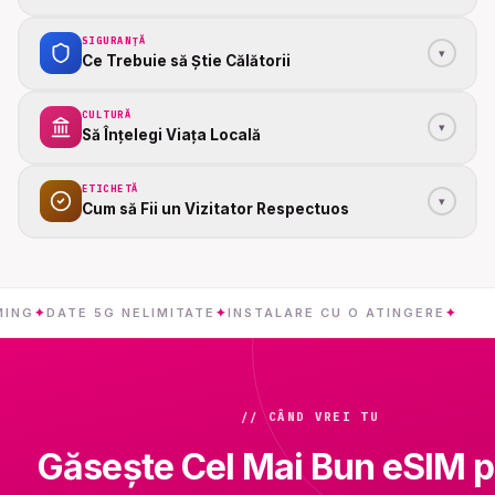
SIGURANȚĂ
▾
Ce Trebuie să Știe Călătorii
CULTURĂ
▾
Să Înțelegi Viața Locală
ETICHETĂ
▾
Cum să Fii un Vizitator Respectuos
ATE 5G NELIMITATE
✦
INSTALARE CU O ATINGERE
✦
REPUB
// CÂND VREI TU
Găsește Cel Mai Bun eSIM p