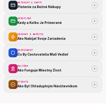
HOTOVOSŤ A KARTY
▾
Platenie za Bežné Nákupy
SPREPITNÉ
▾
Kedy a Koľko Je Primerané
ZÁSUVKY A NAPÄTIE
▾
Ako Nabíjať Svoje Zariadenia
BEZPEČNOSŤ
▾
Čo By Cestovatelia Mali Vedieť
KULTÚRA
▾
Ako Funguje Miestny Život
ETIKETA
▾
Ako Byť Ohľaduplným Návštevníkom