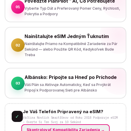
Povedzte PlanPilot™ AI, Čo Potrebujete
01
Vyberte Typ Dát a Preferovaný Pomer Ceny, Rýchlosti,
Pokrytia a Podpory
Nainštalujte eSIM Jedným Ťuknutím
Nainštalujte Priamo na Kompatibilné Zariadenie za Pár
02
Sekúnd — alebo Použite QR Kód, Kedykoľvek Bude
Treba
Albánsko: Pripojte sa Hneď po Príchode
03
Váš Plán sa Aktivuje Automaticky, Keď sa Prvýkrát
Pripojí k Podporovanej Sieti pre Albánsko
Je Váš Telefón Pripravený na eSIM?
✓
Väčšina Novších Smartfónov od Roku 2018 Podporuje eSIM
– Overte Si Ten Svoj za 10 Sekúnd
Skontrolovať Kompatibilitu Zariadenia
→