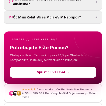
+
Q12
Albánsko?
+
Čo Mám Robiť, Ak sa Moja eSIM Nepripojí?
Q13
PODPORA // LIVE CHAT 24/7
Potrebujete Ešte Pomoc?
Chatujte s Naším Tímom Podpory 24/7 pri Otázkach o
Kompatibilite, Inštalácii, Aktivácii alebo Pripojení
Spustiť Live Chat
→
★★★★★
Cestovatelia z Celého Sveta Nás Hodnotia
4.7/5 — 380,064 Doručených eSIM Objednávok po Celom
S
M
P
Svete