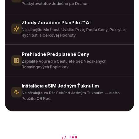
Poskytovateľov Jedného po Druhom
Zhody Zoradené PlanPilot™ AI
Najsilnejšie Možnosti Uvidíte Prvé, Podľa Ceny, Pokrytia,
Rýchlosti a Celkovej Hodnoty
Prehľadné Predplatené Ceny
Zaplatíte Vopred a Cestujete bez Nečakaných
Roamingových Poplatkov
Inštalácia eSIM Jedným Ťuknutím
Nainštalujte za Pár Sekúnd Jedným Ťuknutím — alebo
Použite QR Kód
// FAQ