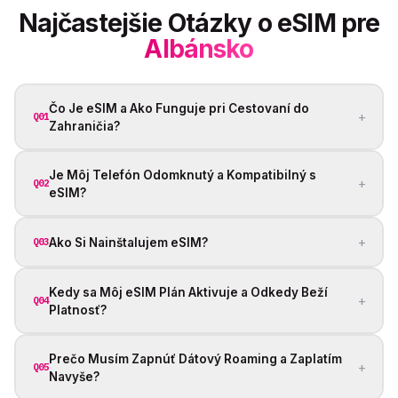
Najčastejšie Otázky o eSIM pre
Albánsko
Čo Je eSIM a Ako Funguje pri Cestovaní do
+
Q01
Zahraničia?
Je Môj Telefón Odomknutý a Kompatibilný s
+
Q02
eSIM?
+
Ako Si Nainštalujem eSIM?
Q03
Kedy sa Môj eSIM Plán Aktivuje a Odkedy Beží
+
Q04
Platnosť?
Prečo Musím Zapnúť Dátový Roaming a Zaplatím
+
Q05
Navyše?