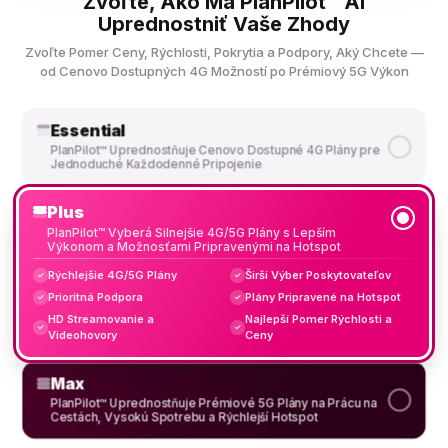
Zvoľte, Ako Má PlanPilot™ AI
Uprednostniť Vaše Zhody
Zvoľte Pomer Ceny, Rýchlosti, Pokrytia a Podpory, Aký Chcete —
od Cenovo Dostupných 4G Možností po Prémiový 5G Výkon
Essential
PlanPilot™ Uprednostňuje Cenovo Dostupné 4G Plány pre
Jednoduché Každodenné Pripojenie
Plus
PlanPilot™ Vyberá Silnejšie 4G/5G Plány s Lepším
Výkonom a Možnosťami Pripravenými na Hotspot
Rýchlejšie 4G/5G Plány
Širší Výber Poskytovateľov
✓
✓
Prioritná Podpora
Plány Pripravené na Hotspot
✓
✓
HD Streamovanie a
Najlepší Pomer Rýchlosti a
✓
✓
Videohovory
Ceny
Max
PlanPilot™ Uprednostňuje Prémiové 5G Plány na Prácu na
Cestách, Vysokú Spotrebu a Rýchlejší Hotspot