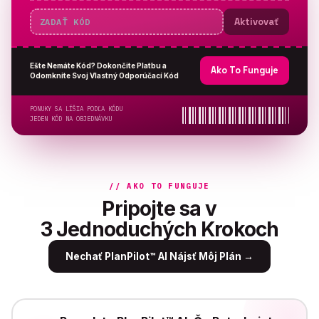
Aktivovať
Ešte Nemáte Kód? Dokončite Platbu a
Ako To Funguje
Odomknite Svoj Vlastný Odporúčací Kód
PONUKY SA LÍŠIA PODĽA KÓDU
JEDEN KÓD NA OBJEDNÁVKU
// AKO TO FUNGUJE
Pripojte sa v
3 Jednoduchých Krokoch
Nechať PlanPilot™ AI Nájsť Môj Plán
→