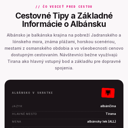
// ČO VEDIEŤ PRED CESTOU
Cestovné Tipy a Základné
Informácie o Albánsku
Albánsko je balkánska krajina na pobreží Jadranského a
Iónskeho mora, známa plážami, horskou scenériou,
mestami z osmanského obdobia a vo všeobecnosti cenovo
dostupným cestovaním. Návštevníci bežne využívajú
Tirana ako hlavný vstupný bod a základňu pre dopravné
spojenia.
ALBÁNSKO V SKRATKE
albánčina
JAZYK
Tirana
HLAVNÉ MESTO
albánsky lek (ALL)
MENA