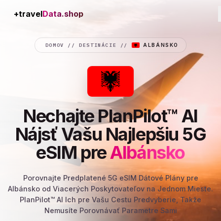
+travel
Connection
DOMOV
//
DESTINÁCIE
//
ALBÁNSKO
Nechajte PlanPilot™ AI
Nájsť Vašu Najlepšiu 5G
eSIM pre
Albánsko
Porovnajte Predplatené 5G eSIM Dátové Plány pre
Albánsko od Viacerých Poskytovateľov na Jednom Mieste.
PlanPilot™ AI Ich pre Vašu Cestu Predvyberie, Takže
Nemusíte Porovnávať Parametre Sami