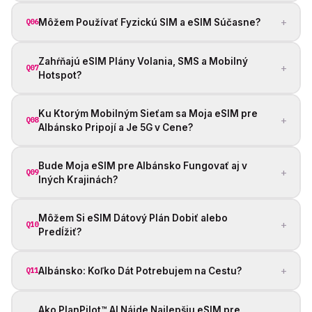
+
Môžem Používať Fyzickú SIM a eSIM Súčasne?
Q06
Zahŕňajú eSIM Plány Volania, SMS a Mobilný
+
Q07
Hotspot?
Ku Ktorým Mobilným Sieťam sa Moja eSIM pre
+
Q08
Albánsko Pripojí a Je 5G v Cene?
Bude Moja eSIM pre Albánsko Fungovať aj v
+
Q09
Iných Krajinách?
Môžem Si eSIM Dátový Plán Dobiť alebo
+
Q10
Predĺžiť?
+
Albánsko: Koľko Dát Potrebujem na Cestu?
Q11
Ako PlanPilot™ AI Nájde Najlepšiu eSIM pre