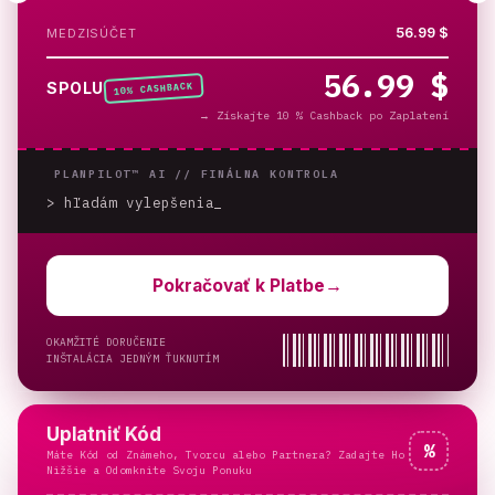
56.99 $
MEDZISÚČET
56.99 $
% CASHBACK
SPOLU
10
→
Získajte 10 % Cashback po Zaplatení
PLANPILOT™ AI //
FINÁLNA KONTROLA
> hľadám vylepšenia
_
Pokračovať k Platbe
→
OKAMŽITÉ DORUČENIE
INŠTALÁCIA JEDNÝM ŤUKNUTÍM
Uplatniť Kód
%
Máte Kód od Známeho, Tvorcu alebo Partnera? Zadajte Ho
Nižšie a Odomknite Svoju Ponuku