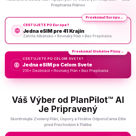
Prepínania Plánov
Preskúmať Európu
→
CESTUJETE PO Európe?
Jedna eSIM pre 41 Krajín
Zahŕňa Albánsko • Rovnaký Plán • Bez Prepínania
Preskúmať Globálne Plány
→
CESTUJETE PO CELOM SVETE?
Jedna eSIM po Celom Svete
210+ Destinácií • Rovnaký Plán • Bez Prepínania
Váš Výber od PlanPilot™ AI
Je Pripravený
Skontrolujte Zvolený Plán, Úspory a Finálne Odporúčania Ešte
pred Prechodom k Platbe