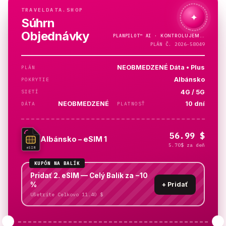
TRAVELDATA.SHOP
✦
Súhrn
Objednávky
PLANPILOT™
AI ·
KONTROLUJEM…
PLÁN Č. 2026-58049
NEOBMEDZENÉ Dáta • Plus
PLÁN
Albánsko
POKRYTIE
4G / 5G
SIETÍ
NEOBMEDZENÉ
10 dní
DÁTA
PLATNOSŤ
56.99 $
Albánsko – eSIM 1
5.70$ za deň
eSIM
KUPÓN NA BALÍK
Pridať 2. eSIM — Celý Balík za −10
%
+
Pridať
Ušetríte Celkovo 11.40 $