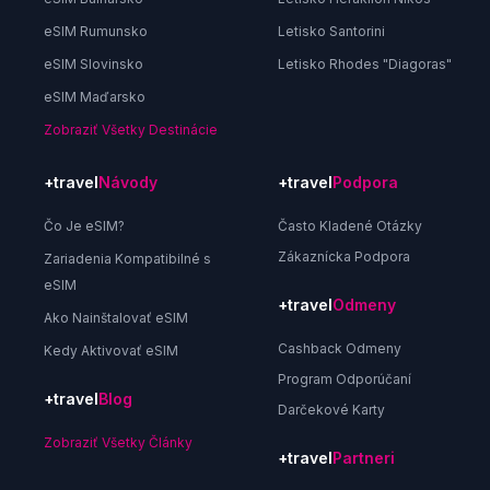
eSIM Rumunsko
Letisko Santorini
eSIM Slovinsko
Letisko Rhodes "Diagoras"
eSIM Maďarsko
Zobraziť Všetky Destinácie
+travel
Návody
+travel
Podpora
Čo Je eSIM?
Často Kladené Otázky
Zákaznícka Podpora
Zariadenia Kompatibilné s
eSIM
+travel
Odmeny
Ako Nainštalovať eSIM
Cashback Odmeny
Kedy Aktivovať eSIM
Program Odporúčaní
+travel
Blog
Darčekové Karty
Zobraziť Všetky Články
+travel
Partneri