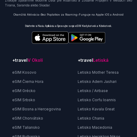
Získajte Spoľahlivé Mobilné Dáta pre Albánsko a Zostaňte Pripojení v Mestách ako
Tirana, Saranda alebo Skadar.
Okamžitá Aktivácia
•
Bez Poplatkov za Roaming
•
Funguje na Apple iOS a Android
Stiahnite si Našu Aplikáciu a Spravujte svoje eSIM Kedykoľvek a Kdekoľvek.
+travel
V Okolí
+travel
Letiská
eSIM Kosovo
Letisko Mother Teresa
eSIM Čierna Hora
Letisko Adem Jashari
eSIM Grécko
Letisko / Airbase
eSIM Srbsko
Letisko Corfu Ioannis
eSIM Bosna a Hercegovina
Letisko Kavala Great
eSIM Chorvátsko
Letisko Chania
eSIM Taliansko
Letisko Macedonia
eSIM Bulharsko
Letisko Heraklion Nikos