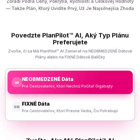
Zoradí Podľa Ceny, Pokrytia, Rýchlosti a Celkovej Hodnoty
— Takže Plán, Ktorý Uvidíte Prvý, Už Je Najsilnejšia Zhoda
Povedzte PlanPilot™ AI, Aký Typ Plánu
Preferujete
Zvoľte, či sa Má PlanPilot™ AI Zamerať na NEOBMEDZENÉ Dátové
Plány alebo na FIXNÉ Dátové Balíčky
NEOBMEDZENÉ Dáta
∞
Pre Cestovateľov, Ktorí Nechcú Počítať Gigabajty
FIXNÉ Dáta
GB
Pre Cestovateľov, Ktorí Presne Vedia, Čo Potrebujú