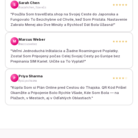
Sarah Chen
S
★★★★★
@sarahchen_travels
"
Použila Som travelData.shop na Svojej Ceste do Japonska a
Fungovalo To Bezchybne od Chvíle, keď Som Pristála. Nastavenie
Zabralo Menej ako Dve Minúty a Rýchlosť Dát Bola Úžasná!
"
Marcus Weber
M
★★★★★
@marcusweber
"
Veľmi Jednoduchá Inštalácia a Žiadne Roamingové Poplatky.
Zostal Som Pripojený počas Celej Svojej Cesty po Európe bez
Prepínania SIM Kariet. Určite sa To Vyplatí!
"
Priya Sharma
P
★★★★
☆
@priyasharma
"
Kúpila Som si Plán Online pred Cestou do Thajska. QR Kód Prišiel
Okamžite a Pripojenie Bolo Rýchle Všade, Kde Som Bola — na
Plážach, v Mestách, aj v Odľahlých Oblastiach.
"