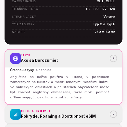
CET, CEST
ČASOVÉ PÁSMO
112 · 129 · 127 · 128
TIESŇOVÁ LINKA
Vpravo
STRANA JAZDY
Typ C a Typ F
TYP ZÁSUVKY
230 V, 50 Hz
NAPÄTIE
JAZYK
▾
Ako sa Dorozumieť
Úradné Jazyky
:
albánčina
Angličtina sa bežne používa v Tirana, v podnikoch
zameraných na turistov a medzi mnohými mladšími ľuďmi.
Vo vidieckych oblastiach a pri starších obyvateľoch môže
byť znalosť angličtiny obmedzená, takže môžu pomôcť
offline mapy, údaje o hoteli a základné frázy.
MOBIL A INTERNET
▾
Pokrytie, Roaming a Dostupnosť eSIM