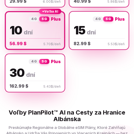
29.99 $
40.99 $
6.00$/deň
5.86$/deň
✦
Voľba AI
Plus
Plus
4G
5G
4G
5G
10
15
dní
dní
56.99 $
82.99 $
5.70$/deň
5.53$/deň
Plus
4G
5G
30
dní
162.99 $
5.43$/deň
Voľby PlanPilot™ AI na Cesty za Hranice
Albánska
Preskúmajte Regionálne a Globálne eSIM Plány, Ktoré Zahŕňajú
Albánsko a Udržia Vás Pripojených vo Viacerých Krajinách — bez