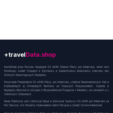
+travel
Connection
travelData.shop Ponúka Najlepšie 5G eSIM Dátové Plány pre Albánsko, ktoré vám
Pomáhajú Zostať Pripojení k Rýchlemu a Spoľahlivému Mobilnému Internetu bez
Drahých Roamingových Poplatkov.
Porovnajte Predplatené 5G eSIM Plány pre Albánsko, vrátane Neobmedzených Dát a
Krátkodobých aj Dlhodobých Balíčkov od Viacerých Poskytovateľov. Vyberte si
Najlepšiu Možnosť a Užívajte si Bezproblémové Pripojenie v Mestách, na Letiskách a v
Odľahlých Oblastiach.
Naša Platforma vám Uľahčuje Nájsť a Aktivovať Správnu 5G eSIM pre Albánsko za
Pár Sekúnd, čím Pomáha Cestovateľom Šetriť Peniaze a Zostať Online Kdekoľvek.