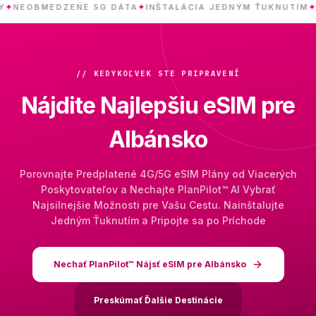
MEDZENÉ 5G DÁTA
✦
INŠTALÁCIA JEDNÝM ŤUKNUTÍM
✦
A
// KEDYKOĽVEK STE PRIPRAVENÍ
Nájdite Najlepšiu eSIM pre
Albánsko
Porovnajte Predplatené 4G/5G eSIM Plány od Viacerých
Poskytovateľov a Nechajte PlanPilot™ AI Vybrať
Najsilnejšie Možnosti pre Vašu Cestu. Nainštalujte
Jedným Ťuknutím a Pripojte sa po Príchode
Nechať PlanPilot™ Nájsť eSIM pre Albánsko
Preskúmať Ďalšie Destinácie