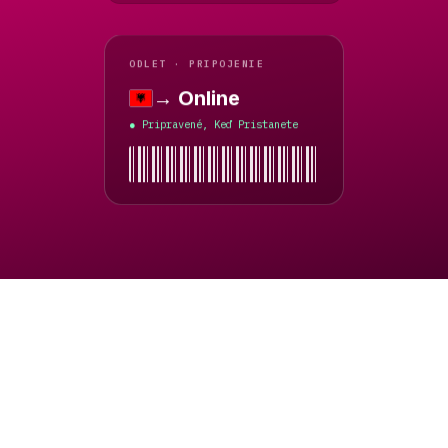
ODLET · PRIPOJENIE
→ Online
Albánsko
Pripravené, Keď Pristanete
●