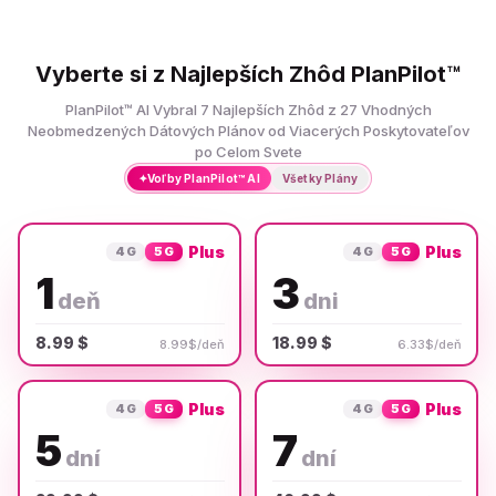
Vyberte si z Najlepších Zhôd PlanPilot™
PlanPilot™ AI Vybral 7 Najlepších Zhôd z 27 Vhodných
Neobmedzených Dátových Plánov od Viacerých Poskytovateľov
po Celom Svete
✦
Voľby PlanPilot™ AI
Všetky Plány
Plus
Plus
4G
5G
4G
5G
1
3
deň
dni
8.99 $
18.99 $
8.99$/deň
6.33$/deň
Plus
Plus
4G
5G
4G
5G
5
7
dní
dní