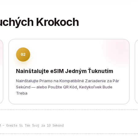
uchých Krokoch
02
Nainštalujte eSIM Jedným Ťuknutím
Nainštalujte Priamo na Kompatibilné Zariadenie za Pár
Sekúnd — alebo Použite QR Kód, Kedykoľvek Bude
Treba
M – Overte Si Ten Svoj za 10 Sekúnd