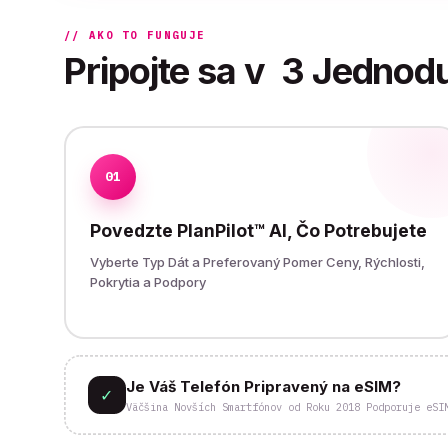
// AKO TO FUNGUJE
Pripojte sa v
3 Jednod
01
Povedzte PlanPilot™ AI, Čo Potrebujete
Vyberte Typ Dát a Preferovaný Pomer Ceny, Rýchlosti,
Pokrytia a Podpory
Je Váš Telefón Pripravený na eSIM?
✓
Väčšina Novších Smartfónov od Roku 2018 Podporuje eSI