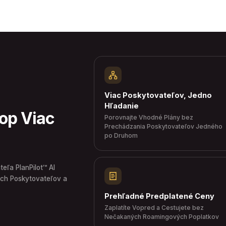
Viac Poskytovateľov, Jedno
Hľadanie
hop Viac
Porovnajte Vhodné Plány bez
Prechádzania Poskytovateľov Jedného
po Druhom
ľa PlanPilot™ AI
ch Poskytovateľov a
Prehľadné Predplatené Ceny
Zaplatíte Vopred a Cestujete bez
Nečakaných Roamingových Poplatkov