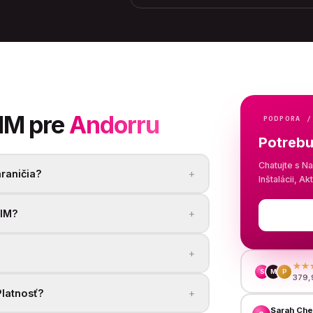
SIM pre
Andorru
PODPORA /
Potrebu
Chatujte s N
+
raničia?
Inštalácii, Ak
+
SIM?
+
★★
S
M
P
379,
+
Platnosť?
Sarah Ch