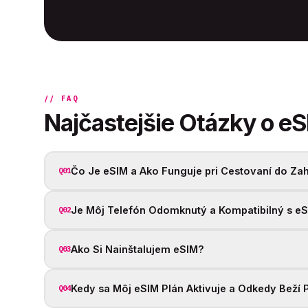
// FAQ
Najčastejšie Otázky o e
Čo Je eSIM a Ako Funguje pri Cestovaní do Zah
Q01
Je Môj Telefón Odomknutý a Kompatibilný s e
Q02
Ako Si Nainštalujem eSIM?
Q03
Kedy sa Môj eSIM Plán Aktivuje a Odkedy Beží 
Q04