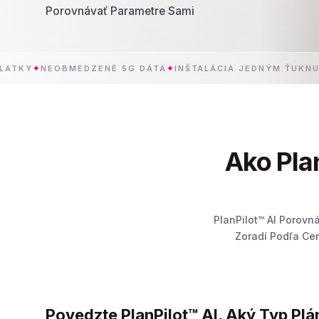
Porovnávať Parametre Sami
NEOBMEDZENÉ 5G DÁTA
✦
INŠTALÁCIA JEDNÝM ŤUKNUTÍM
✦
Ako Pla
PlanPilot™ AI Porovn
Zoradí Podľa Cen
Povedzte PlanPilot™ AI, Aký Typ Plá