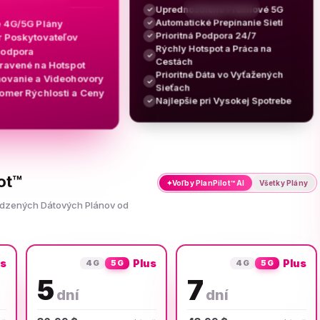
Uprednostnené Prémiové 5G
✓
Automatické Prepínanie Sietí
e 4G/5G Plány
✓
Prioritná Podpora 24/7
✓
er Poskytovateľov
Rýchly Hotspot a Práca na
Podpora
✓
Cestách
pravené na Hotspot
Prioritné Dáta vo Vyťažených
ovanie a Videohovory
✓
Sieťach
Pomer Rýchlosti a Ceny
Najlepšie pri Vysokej Spotrebe
✓
ot™
✦
Voľby PlanPilot™ AI
Všetky Plány
medzených Dátových Plánov od
us
Plus
Plus
4G
5G
4G
5G
5
7
dní
dní