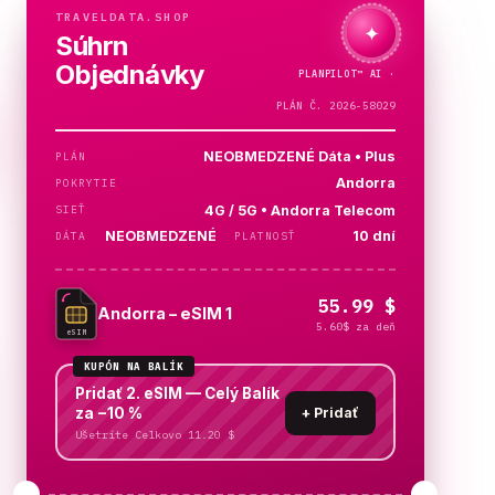
TRAVELDATA.SHOP
✦
Súhrn
Objednávky
PLANPILOT™
AI ·
KONTROLUJEM…
PLÁN Č. 2026-58029
NEOBMEDZENÉ Dáta • Plus
PLÁN
Andorra
POKRYTIE
4G / 5G • Andorra Telecom
SIEŤ
NEOBMEDZENÉ
10 dní
DÁTA
PLATNOSŤ
55.99 $
Andorra – eSIM 1
5.60$ za deň
eSIM
KUPÓN NA BALÍK
Pridať 2. eSIM — Celý Balík
za −10 %
+
Pridať
Ušetríte Celkovo 11.20 $