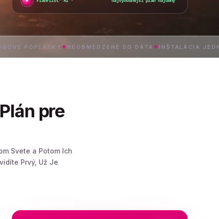
✦
●
PlanPilot™ AI ·
najvýhodnejší plán nájdený
_
POPLATKY
✦
NEOBMEDZENÉ 5G DÁTA
✦
INŠTALÁCIA JEDNÝM ŤU
Plán pre
lom Svete a Potom Ich
idíte Prvý, Už Je