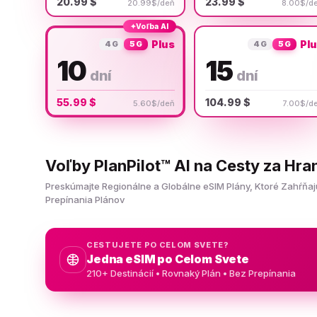
20.99 $
23.99 $
20.99$/deň
8.00$/d
✦
Voľba AI
Plus
Pl
4G
5G
4G
5G
10
15
dní
dní
55.99 $
104.99 $
5.60$/deň
7.00$/d
Voľby PlanPilot™ AI na Cesty za Hra
Preskúmajte Regionálne a Globálne eSIM Plány, Ktoré Zahŕňaj
Prepínania Plánov
CESTUJETE PO CELOM SVETE?
Jedna eSIM po Celom Svete
210+ Destinácií • Rovnaký Plán • Bez Prepínania