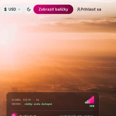
$
USD
Zobraziť balíčky
Prihlásiť sa
Toggle theme
SIGNÁL SIETE · 5G
ANDORRA
·
všetky siete dostupné
98%