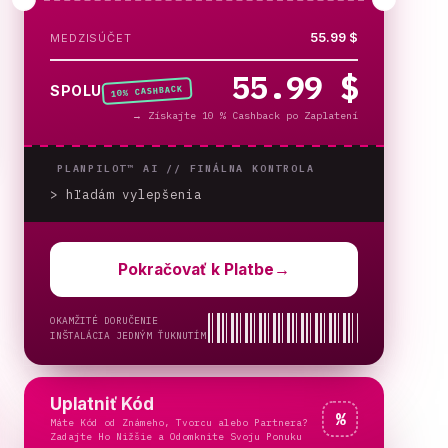
55.99 $
MEDZISÚČET
55.99 $
% CASHBACK
SPOLU
10
→
Získajte 10 % Cashback po Zaplatení
PLANPILOT™ AI //
FINÁLNA KONTROLA
> hľadám vylepšenia
Pokračovať k Platbe
→
OKAMŽITÉ DORUČENIE
INŠTALÁCIA JEDNÝM ŤUKNUTÍM
Uplatniť Kód
%
Máte Kód od Známeho, Tvorcu alebo Partnera?
Zadajte Ho Nižšie a Odomknite Svoju Ponuku