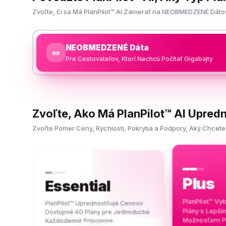
Zvoľte, či sa Má PlanPilot™ AI Zamerať na NEOBMEDZENÉ Dátov
NEOBMEDZENÉ Dáta
∞
Pre Cestovateľov, Ktorí Nechcú Počítať Gigabajty
Zvoľte, Ako Má PlanPilot™ AI Upred
Zvoľte Pomer Ceny, Rýchlosti, Pokrytia a Podpory, Aký Chc
Plus
Essential
PlanPilot™ Vy
PlanPilot™ Uprednostňuje Cenovo
Plány s Lepš
Dostupné 4G Plány pre Jednoduché
Možnosťami P
Každodenné Pripojenie