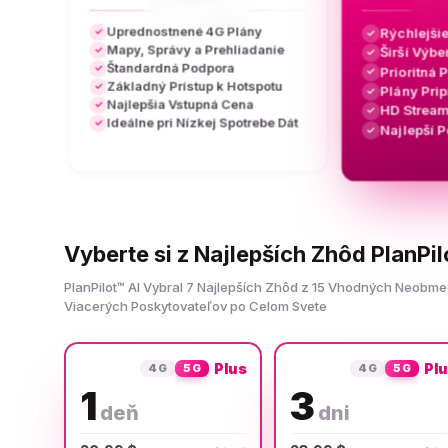
Uprednostnené 4G Plány
Rýchlejši
✓
✓
Mapy, Správy a Prehliadanie
✓
Širší Výb
✓
Štandardná Podpora
✓
Prioritná 
✓
Základný Prístup k Hotspotu
✓
Plány Pri
✓
Najlepšia Vstupná Cena
✓
HD Stream
✓
Ideálne pri Nízkej Spotrebe Dát
✓
Najlepší 
✓
Vyberte si z Najlepších Zhôd PlanPil
PlanPilot™ AI Vybral 7 Najlepších Zhôd z 15 Vhodných Neob
Viacerých Poskytovateľov po Celom Svete
Plus
Pl
4G
5G
4G
5G
1
3
deň
dni