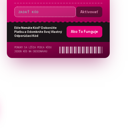
Aktivovať
Ešte Nemáte Kód? Dokončite
Ako To Funguje
Platbu a Odomknite Svoj Vlastný
Odporúčací Kód
PONUKY SA LÍŠIA PODĽA KÓDU
JEDEN KÓD NA OBJEDNÁVKU