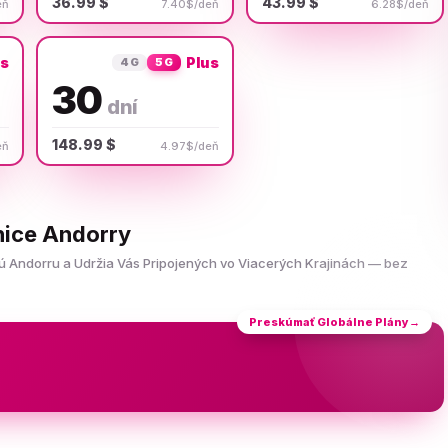
36.99 $
43.99 $
eň
7.40$/deň
6.28$/deň
us
Plus
4G
5G
30
dní
148.99 $
eň
4.97$/deň
nice Andorry
ú Andorru a Udržia Vás Pripojených vo Viacerých Krajinách — bez
Preskúmať Globálne Plány
→