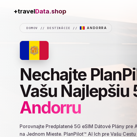
Data.shop
+travel
DOMOV
//
DESTINÁCIE
//
ANDORRA
Nechajte PlanPi
Vašu Najlepšiu 
Andorru
Porovnajte Predplatené 5G eSIM Dátové Plány pre 
na Jednom Mieste. PlanPilot™ AI Ich pre Vašu Cest