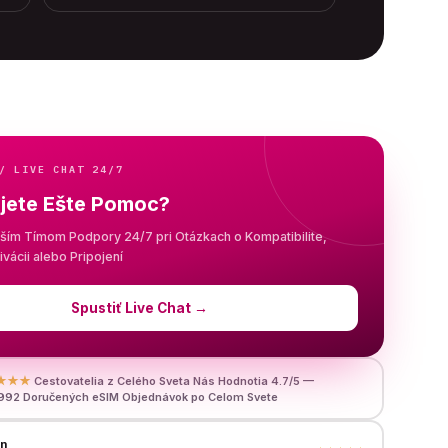
/ LIVE CHAT 24/7
jete Ešte Pomoc?
aším Tímom Podpory 24/7 pri Otázkach o Kompatibilite,
tivácii alebo Pripojení
Spustiť Live Chat
→
★★★
Cestovatelia z Celého Sveta Nás Hodnotia 4.7/5 —
992 Doručených eSIM Objednávok po Celom Svete
en