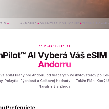
ANDORRA
✦
OKAMŽITÉ DORUČENIE
✦
ŽIADNE ROAMINGOVÉ 
// PLANPILOT™ AI
nPilot™ AI Vyberá Váš eSIM 
Andorru
áva eSIM Plány pre Andorru od Viacerých Poskytovateľov po Ce
y, Pokrytia, Rýchlosti a Celkovej Hodnoty — Takže Plán, Ktorý Uv
Najsilnejšia Zhoda
nu Preferujete