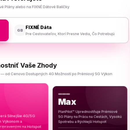
é Plány alebo na FIXNÉ Dátové Balíčky
FIXNÉ Dáta
GB
Pre Cestovateľov, Ktorí Presne Vedia, Čo Potrebujú
nostniť Vaše Zhody
ete — od Cenovo Dostupných 4G Možností po Prémiový 5G Výkon
Max
PlanPilot™ Uprednostňuje Prémiové
berá Silnejšie 4G/5G
5G Plány na Prácu na Cestách, Vysokú
ím Výkonom a
Spotrebu a Rýchlejší Hotspot
ripravenými na Hotspot