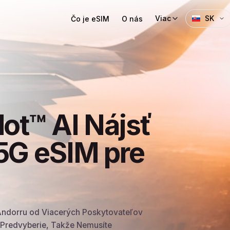
Viac
SK
Čo je eSIM
O nás
lot™ AI Nájsť
5G eSIM pre
Andorru od Viacerých Poskytovateľov
u Predvyberie, Takže Nemusíte