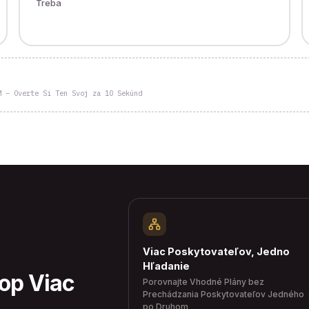
Treba
M – Overte Si Ten Svoj za 10 Sekúnd
Viac Poskytovateľov, Jedno
Hľadanie
hop Viac
Porovnajte Vhodné Plány bez
Prechádzania Poskytovateľov Jedného
po Druhom