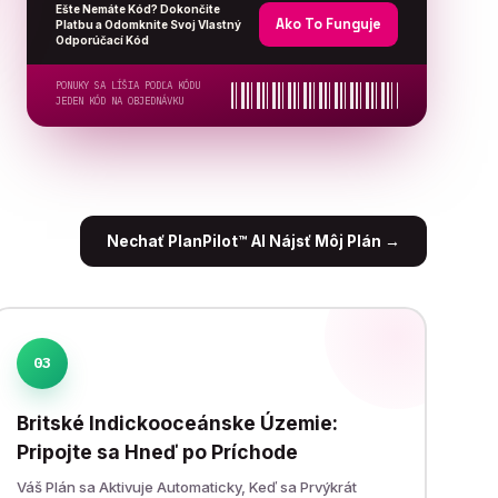
Ešte Nemáte Kód? Dokončite
Ako To Funguje
Platbu a Odomknite Svoj Vlastný
Odporúčací Kód
PONUKY SA LÍŠIA PODĽA KÓDU
JEDEN KÓD NA OBJEDNÁVKU
Nechať PlanPilot™ AI Nájsť Môj Plán
→
03
Britské Indickooceánske Územie:
Pripojte sa Hneď po Príchode
Váš Plán sa Aktivuje Automaticky, Keď sa Prvýkrát