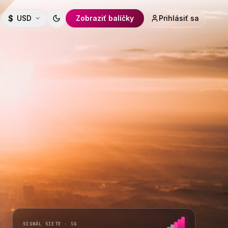
$
USD
Zobraziť balíčky
Prihlásiť sa
Toggle theme
SIGNÁL SIETE · 5G