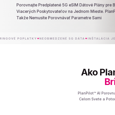
Porovnajte Predplatené 5G eSIM Dátové Plány pre 
Viacerých Poskytovateľov na Jednom Mieste. PlanPi
Takže Nemusíte Porovnávať Parametre Sami
 POPLATKY
✦
NEOBMEDZENÉ 5G DÁTA
✦
INŠTALÁCIA JEDNÝM Ť
Ako Pla
Br
PlanPilot™ AI Porov
Celom Svete a Potom