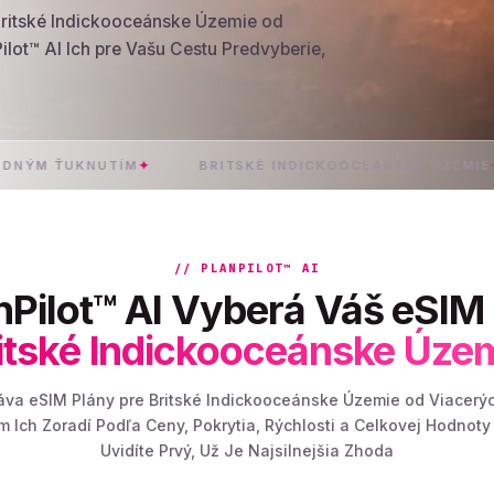
Britské Indickooceánske Územie od
lot™ AI Ich pre Vašu Cestu Predvyberie,
UKNUTÍM
✦
BRITSKÉ INDICKOOCEÁNSKE ÚZEMIE
✦
OKAMŽI
// PLANPILOT™ AI
nPilot™ AI Vyberá Váš eSIM 
itské Indickooceánske Úze
náva eSIM Plány pre Britské Indickooceánske Územie od Viacerý
 Ich Zoradí Podľa Ceny, Pokrytia, Rýchlosti a Celkovej Hodnoty
Uvidíte Prvý, Už Je Najsilnejšia Zhoda