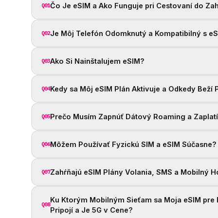
Čo Je eSIM a Ako Funguje pri Cestovaní do Zah
Q01
Je Môj Telefón Odomknutý a Kompatibilný s e
Q02
Ako Si Nainštalujem eSIM?
Q03
Kedy sa Môj eSIM Plán Aktivuje a Odkedy Beží 
Q04
Prečo Musím Zapnúť Dátový Roaming a Zaplat
Q05
Môžem Používať Fyzickú SIM a eSIM Súčasne?
Q06
Zahŕňajú eSIM Plány Volania, SMS a Mobilný H
Q07
Ku Ktorým Mobilným Sieťam sa Moja eSIM pre 
Q08
Pripojí a Je 5G v Cene?