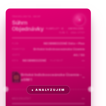
TRAVELDATA.SHOP
✦
Súhrn
Objednávky
PLANPILOT™
AI · KONTROLUJEM…
PLÁN Č. 2026-57727
NEOBMEDZENÉ Dáta • Plus
PLÁN
Britské Indickooceánske Územie
POKRYTIE
4G / 5G
SIETÍ
NEOBMEDZENÉ
—
DÁTA
PLATNOSŤ
Britské Indickooceánske Územie –
—
eSIM 1
eSIM
—
MEDZISÚČET