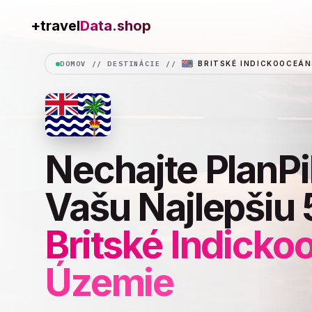
Data.shop
+travel
DOMOV
//
DESTINÁCIE
//
BRITSKÉ INDICKOOCEÁN
Nechajte PlanPi
Vašu Najlepšiu 
Britské Indick
Územie