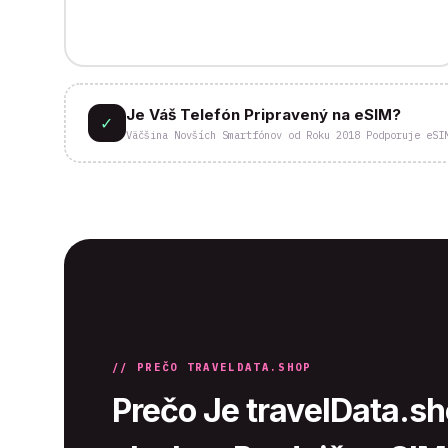
Je Váš Telefón Pripravený na eSIM?
✓
Väčšina Novších Smartfónov od Roku 2018 Podporuje eSI
// PREČO TRAVELDATA.SHOP
Prečo Je travelData.s