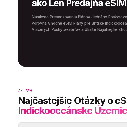
ako Len Predajňa eSIM
Namiesto Presadzovania Plánov Jedného Poskytovate
Porovná Vhodné eSIM Plány pre Britské Indickooce
Viacerých Poskytovateľov a Ukáže Najsilnejšie Zho
// FAQ
Najčastejšie Otázky o e
Indickooceánske Územi