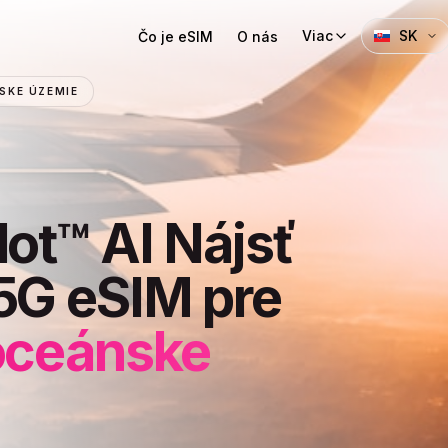
Viac
SK
Čo je eSIM
O nás
SKE ÚZEMIE
lot™ AI Nájsť
5G eSIM pre
ooceánske