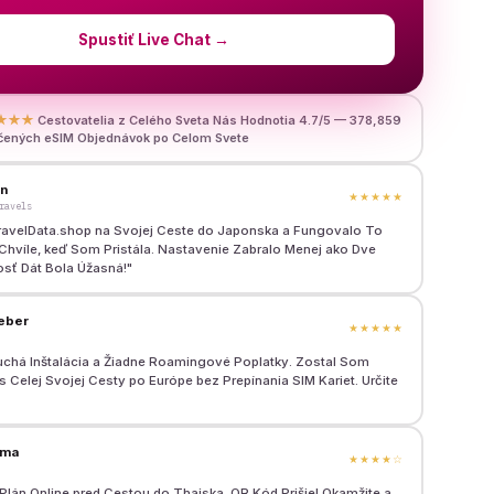
Spustiť Live Chat
→
★★★
Cestovatelia z Celého Sveta Nás Hodnotia 4.7/5 — 378,859
čených eSIM Objednávok po Celom Svete
en
★★★★★
ravels
ravelData.shop na Svojej Ceste do Japonska a Fungovalo To
hvíle, keď Som Pristála. Nastavenie Zabralo Menej ako Dve
osť Dát Bola Úžasná!
"
eber
★★★★★
chá Inštalácia a Žiadne Roamingové Poplatky. Zostal Som
 Celej Svojej Cesty po Európe bez Prepínania SIM Kariet. Určite
rma
★★★★
☆
Plán Online pred Cestou do Thajska. QR Kód Prišiel Okamžite a