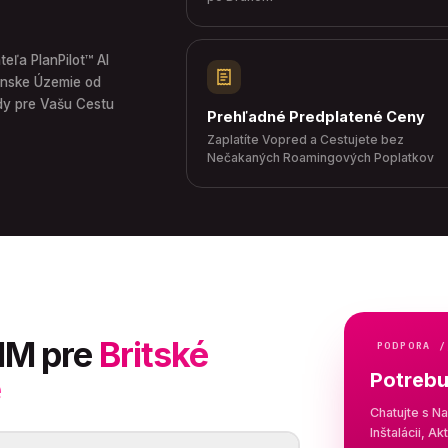
ľa PlanPilot™ AI
ánske Územie od
dy pre Vašu Cestu
Prehľadné Predplatené Ceny
Zaplatíte Vopred a Cestujete bez
Nečakaných Roamingových Poplatkov
SIM pre
Britské
PODPORA /
Potrebu
e
Chatujte s N
Inštalácii, Ak