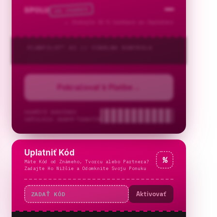
—
% CASHBACK
SPOLU
10
→
Získajte 10 % Cashback po Zaplatení
PLANPILOT™ AI //
FINÁLNA KONTROLA
Pokračovať k Platbe
→
OKAMŽITÉ DORUČENIE
INŠTALÁCIA JEDNÝM ŤUKNUTÍM
Uplatniť Kód
%
Máte Kód od Známeho, Tvorcu alebo Partnera?
Zadajte Ho Nižšie a Odomknite Svoju Ponuku
Aktivovať