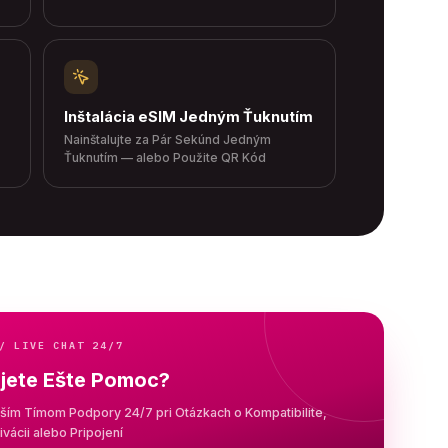
Inštalácia eSIM Jedným Ťuknutím
Nainštalujte za Pár Sekúnd Jedným
Ťuknutím — alebo Použite QR Kód
/ LIVE CHAT 24/7
jete Ešte Pomoc?
aším Tímom Podpory 24/7 pri Otázkach o Kompatibilite,
tivácii alebo Pripojení