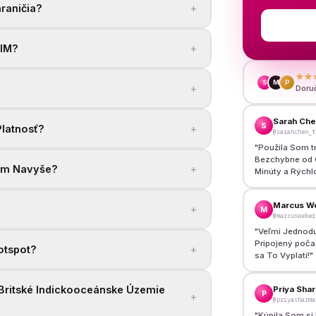
+
raničia?
+
SIM?
★★
S
M
P
+
Doru
Sarah Ch
S
+
Platnosť?
@sarahchen_t
"
Použila Som t
Bezchybne od C
+
ím Navyše?
Minúty a Rýchl
Marcus W
+
M
@marcusweber
"
Veľmi Jednodu
Pripojený počas
+
otspot?
sa To Vyplatí!
"
Britské Indickooceánske Územie
Priya Sha
P
+
@priyasharma
"
Kúpila Som si 