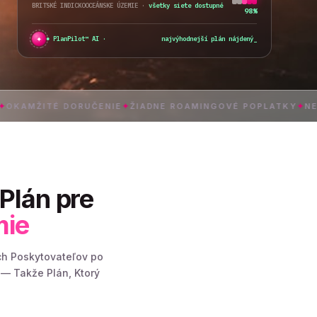
BRITSKÉ INDICKOOCEÁNSKE ÚZEMIE
·
všetky siete dostupné
98%
✦
PlanPilot™ AI ·
najvýhodnejší plán nájdený
_
TÉ DORUČENIE
✦
ŽIADNE ROAMINGOVÉ POPLATKY
✦
NEOBMEDZE
Plán pre
mie
ch Poskytovateľov po
 — Takže Plán, Ktorý