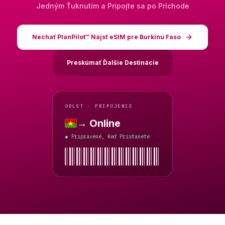
Jedným Ťuknutím a Pripojte sa po Príchode
Nechať PlanPilot™ Nájsť eSIM pre Burkinu Faso
Preskúmať Ďalšie Destinácie
ODLET · PRIPOJENIE
→ Online
Burkina Faso
Pripravené, Keď Pristanete
●