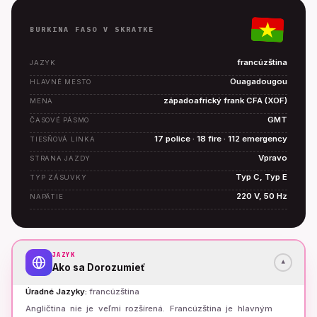
BURKINA FASO V SKRATKE
francúzština
JAZYK
Ouagadougou
HLAVNÉ MESTO
západoafrický frank CFA (XOF)
MENA
GMT
ČASOVÉ PÁSMO
17 police · 18 fire · 112 emergency
TIESŇOVÁ LINKA
Vpravo
STRANA JAZDY
Typ C, Typ E
TYP ZÁSUVKY
220 V, 50 Hz
NAPÄTIE
JAZYK
▾
Ako sa Dorozumieť
Úradné Jazyky
:
francúzština
Angličtina nie je veľmi rozšírená. Francúzština je hlavným