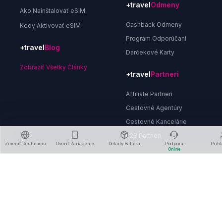
+travel
Odmeny
Ako Nainštalovať eSIM
Cashback Odmeny
Kedy Aktivovať eSIM
Program Odporúčaní
+travel
Blog
Darčekové Karty
Zobraziť Všetky Články
+travel
Partneri
Affiliate Partneri
Cestovné Agentúry
Cestovné Kancelárie
B2B Partneri
Zmeniť Destináciu
Overiť Zariadenie
Detaily Balíčka
Podpora
Prihl
Online
O Nás
Zásady Ochrany Osobných Údajov
Obchodné Podmienky
Zásady Vrátenia Peňazí
Odstrániť Účet
Kontaktujte Nás