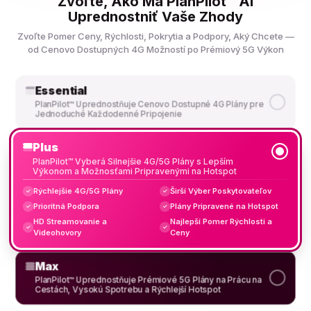
Zvoľte, Ako Má PlanPilot™ AI
Uprednostniť Vaše Zhody
Zvoľte Pomer Ceny, Rýchlosti, Pokrytia a Podpory, Aký Chcete —
od Cenovo Dostupných 4G Možností po Prémiový 5G Výkon
Essential
PlanPilot™ Uprednostňuje Cenovo Dostupné 4G Plány pre
Jednoduché Každodenné Pripojenie
Plus
PlanPilot™ Vyberá Silnejšie 4G/5G Plány s Lepším
Výkonom a Možnosťami Pripravenými na Hotspot
Rýchlejšie 4G/5G Plány
Širší Výber Poskytovateľov
✓
✓
Prioritná Podpora
Plány Pripravené na Hotspot
✓
✓
HD Streamovanie a
Najlepší Pomer Rýchlosti a
✓
✓
Videohovory
Ceny
Max
PlanPilot™ Uprednostňuje Prémiové 5G Plány na Prácu na
Cestách, Vysokú Spotrebu a Rýchlejší Hotspot