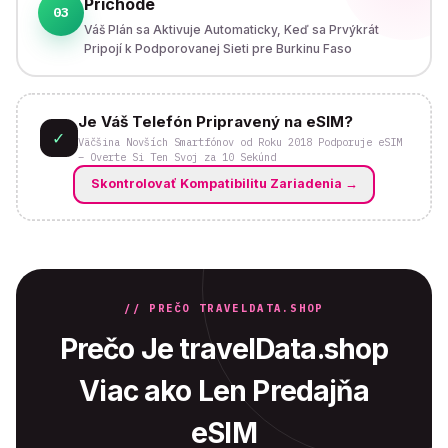
Príchode
03
Váš Plán sa Aktivuje Automaticky, Keď sa Prvýkrát
Pripojí k Podporovanej Sieti pre Burkinu Faso
Je Váš Telefón Pripravený na eSIM?
✓
Väčšina Novších Smartfónov od Roku 2018 Podporuje eSIM
– Overte Si Ten Svoj za 10 Sekúnd
Skontrolovať Kompatibilitu Zariadenia
→
// PREČO TRAVELDATA.SHOP
Prečo Je travelData.shop
Viac ako Len Predajňa
eSIM