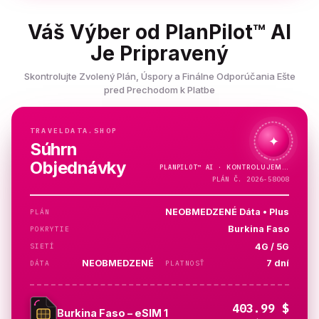
Váš Výber od PlanPilot™ AI
Je Pripravený
Skontrolujte Zvolený Plán, Úspory a Finálne Odporúčania Ešte
pred Prechodom k Platbe
TRAVELDATA.SHOP
✦
Súhrn
Objednávky
PLANPILOT™
AI ·
KONTROLUJEM…
PLÁN Č. 2026-58008
NEOBMEDZENÉ Dáta • Plus
PLÁN
Burkina Faso
POKRYTIE
4G / 5G
SIETÍ
NEOBMEDZENÉ
7 dní
DÁTA
PLATNOSŤ
403.99 $
Burkina Faso – eSIM 1