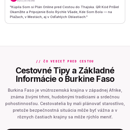
@priyasharma
"
Kúpila Som si Plán Online pred Cestou do Thajska. QR Kód Prišiel
Okamžite a Pripojenie Bolo Rýchle Všade, Kde Som Bola — na
Plážach, v Mestách, aj v Odľahlých Oblastiach.
"
// ČO VEDIEŤ PRED CESTOU
Cestovné Tipy a Základné
Informácie o Burkine Faso
Burkina Faso je vnútrozemská krajina v západnej Afrike,
známa živými trhmi, hudobnými tradíciami a srdečnou
pohostinnosťou. Cestovatelia by mali plánovať starostlivo,
pretože bezpečnostná situácia môže byť vážna a v
rôznych častiach krajiny sa môže rýchlo meniť.