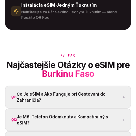
Inštalácia eSIM Jedným Ťuknutím
Nainštalujte za Pár Sekúnd Jedným Ťuknutím — alebo
Použite QR Kód
// FAQ
Najčastejšie Otázky o eSIM pre
Burkinu Faso
Čo Je eSIM a Ako Funguje pri Cestovaní do
+
Q01
Zahraničia?
Je Môj Telefón Odomknutý a Kompatibilný s
+
Q02
eSIM?