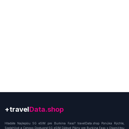
+travel
Connection
Hľadáte Najlepšiu 5G eSIM pre Burkina Faso? travelData.shop Ponúka Rýchle,
Spoľahlivé a Cenovo Dostupné 5G eSIM Dátové Plány pre Burkina Faso s Okamžitou