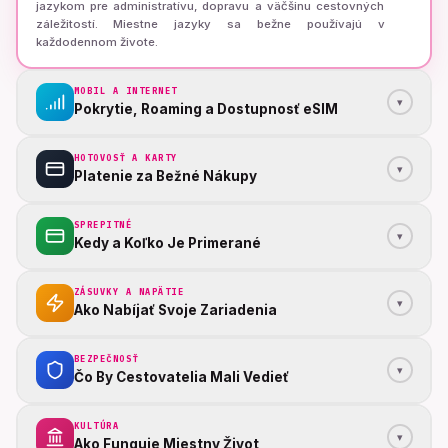
jazykom pre administratívu, dopravu a väčšinu cestovných
záležitostí. Miestne jazyky sa bežne používajú v
každodennom živote.
MOBIL A INTERNET
▾
Pokrytie, Roaming a Dostupnosť eSIM
HOTOVOSŤ A KARTY
▾
Platenie za Bežné Nákupy
SPREPITNÉ
▾
Kedy a Koľko Je Primerané
ZÁSUVKY A NAPÄTIE
▾
Ako Nabíjať Svoje Zariadenia
BEZPEČNOSŤ
▾
Čo By Cestovatelia Mali Vedieť
KULTÚRA
▾
Ako Funguje Miestny Život