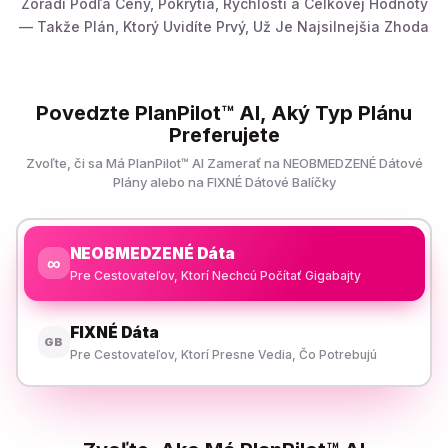
Zoradí Podľa Ceny, Pokrytia, Rýchlosti a Celkovej Hodnoty
— Takže Plán, Ktorý Uvidíte Prvý, Už Je Najsilnejšia Zhoda
Povedzte PlanPilot™ AI, Aký Typ Plánu
Preferujete
Zvoľte, či sa Má PlanPilot™ AI Zamerať na NEOBMEDZENÉ Dátové
Plány alebo na FIXNÉ Dátové Balíčky
NEOBMEDZENÉ Dáta
∞
Pre Cestovateľov, Ktorí Nechcú Počítať Gigabajty
FIXNÉ Dáta
GB
Pre Cestovateľov, Ktorí Presne Vedia, Čo Potrebujú