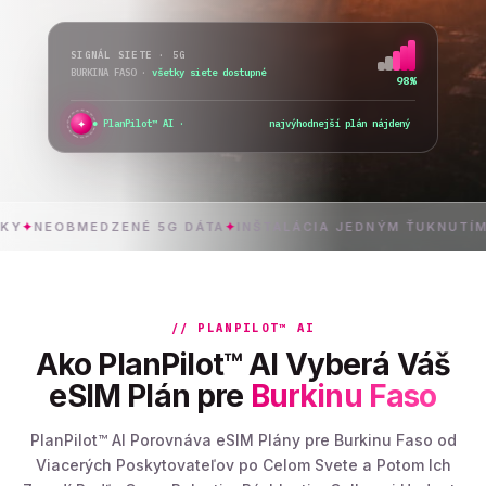
SIGNÁL SIETE · 5G
BURKINA FASO
·
všetky siete dostupné
98%
✦
●
PlanPilot™ AI ·
overujem oka
_
OBMEDZENÉ 5G DÁTA
✦
INŠTALÁCIA JEDNÝM ŤUKNUTÍM
✦
// PLANPILOT™ AI
Ako PlanPilot™ AI Vyberá Váš
eSIM Plán pre
Burkinu Faso
PlanPilot™ AI Porovnáva eSIM Plány pre Burkinu Faso od
Viacerých Poskytovateľov po Celom Svete a Potom Ich