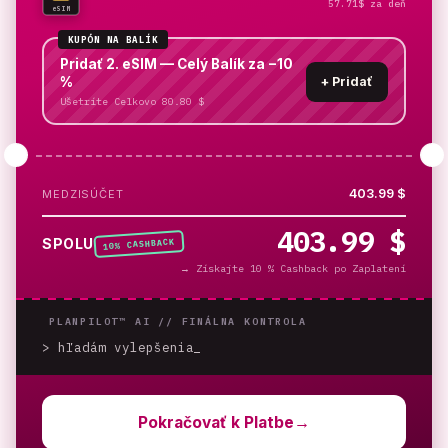
57.71$ za deň
eSIM
KUPÓN NA BALÍK
Pridať 2. eSIM — Celý Balík za −10
%
+
Pridať
Ušetríte Celkovo 80.80 $
403.99 $
MEDZISÚČET
403.99 $
% CASHBACK
SPOLU
10
→
Získajte 10 % Cashback po Zaplatení
PLANPILOT™ AI //
FINÁLNA KONTROLA
> hľadám vylepšenia
_
Pokračovať k Platbe
→