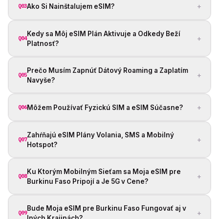
+
Ako Si Nainštalujem eSIM?
Q03
Kedy sa Môj eSIM Plán Aktivuje a Odkedy Beží
+
Q04
Platnosť?
Prečo Musím Zapnúť Dátový Roaming a Zaplatím
+
Q05
Navyše?
+
Môžem Používať Fyzickú SIM a eSIM Súčasne?
Q06
Zahŕňajú eSIM Plány Volania, SMS a Mobilný
+
Q07
Hotspot?
Ku Ktorým Mobilným Sieťam sa Moja eSIM pre
+
Q08
Burkinu Faso Pripojí a Je 5G v Cene?
Bude Moja eSIM pre Burkinu Faso Fungovať aj v
+
Q09
Iných Krajinách?