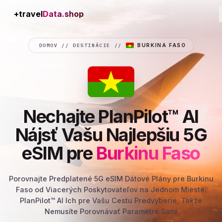
+travel
Connection
DOMOV
//
DESTINÁCIE
//
BURKINA FASO
Nechajte PlanPilot™ AI
Nájsť Vašu Najlepšiu 5G
eSIM pre
Burkinu Faso
Porovnajte Predplatené 5G eSIM Dátové Plány pre Burkinu
Faso od Viacerých Poskytovateľov na Jednom Mieste.
PlanPilot™ AI Ich pre Vašu Cestu Predvyberie, Takže
Nemusíte Porovnávať Parametre Sami