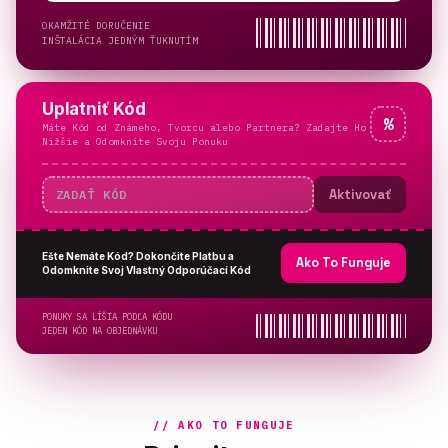
OKAMŽITÉ DORUČENIE
INŠTALÁCIA JEDNÝM ŤUKNUTÍM
Uplatniť Kód
%
Máte Kód od Známeho, Tvorcu alebo Partnera? Zadajte Ho
Nižšie a Odomknite Svoju Ponuku
Aktivovať
Ešte Nemáte Kód? Dokončite Platbu a
Ako To Funguje
Odomknite Svoj Vlastný Odporúčací Kód
PONUKY SA LÍŠIA PODĽA KÓDU
JEDEN KÓD NA OBJEDNÁVKU
// AKO TO FUNGUJE