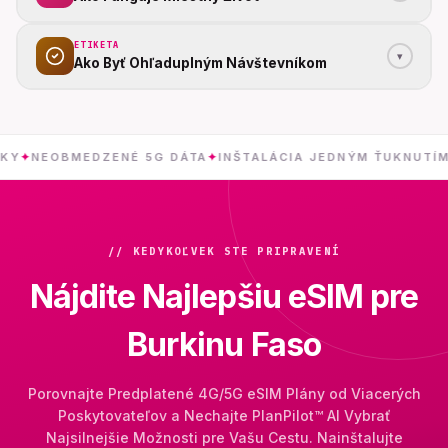
ETIKETA
▾
Ako Byť Ohľaduplným Návštevníkom
OBMEDZENÉ 5G DÁTA
✦
INŠTALÁCIA JEDNÝM ŤUKNUTÍM
✦
// KEDYKOĽVEK STE PRIPRAVENÍ
Nájdite Najlepšiu eSIM pre
Burkinu Faso
Porovnajte Predplatené 4G/5G eSIM Plány od Viacerých
Poskytovateľov a Nechajte PlanPilot™ AI Vybrať
Najsilnejšie Možnosti pre Vašu Cestu. Nainštalujte