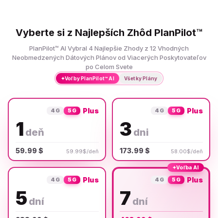
Vyberte si z Najlepších Zhôd PlanPilot™
PlanPilot™ AI Vybral 4 Najlepšie Zhody z 12 Vhodných
Neobmedzených Dátových Plánov od Viacerých Poskytovateľov
po Celom Svete
✦
Voľby PlanPilot™ AI
Všetky Plány
Plus
Plus
4G
5G
4G
5G
1
3
deň
dni
59.99 $
173.99 $
59.99$/deň
58.00$/deň
✦
Voľba AI
Plus
Plus
4G
5G
4G
5G
5
7
dní
dní