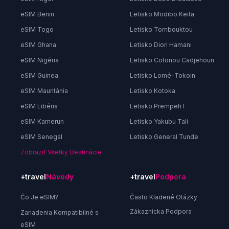
eSIM Benin
Letisko Modibo Keita
eSIM Togo
Letisko Tombouktou
eSIM Ghana
Letisko Diori Hamani
eSIM Nigéria
Letisko Cotonou Cadjehoun
eSIM Guinea
Letisko Lomé–Tokoin
eSIM Mauritánia
Letisko Kotoka
eSIM Libéria
Letisko Prempeh I
eSIM Kamerun
Letisko Yakubu Tali
eSIM Senegal
Letisko General Tunde
Zobraziť Všetky Destinácie
+travel
Návody
+travel
Podpora
Čo Je eSIM?
Často Kladené Otázky
Zákaznícka Podpora
Zariadenia Kompatibilné s
eSIM