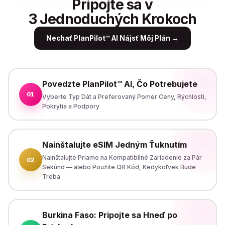
Pripojte sa v
3 Jednoduchých Krokoch
Nechať PlanPilot™ AI Nájsť Môj Plán
→
Povedzte PlanPilot™ AI, Čo Potrebujete
01
Vyberte Typ Dát a Preferovaný Pomer Ceny, Rýchlosti,
Pokrytia a Podpory
Nainštalujte eSIM Jedným Ťuknutím
Nainštalujte Priamo na Kompatibilné Zariadenie za Pár
02
Sekúnd — alebo Použite QR Kód, Kedykoľvek Bude
Treba
Burkina Faso: Pripojte sa Hneď po