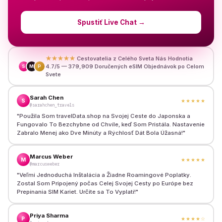
Spustiť Live Chat
→
★★★★★
Cestovatelia z Celého Sveta Nás Hodnotia
4.7/5 — 379,909 Doručených eSIM Objednávok po Celom
S
M
P
Svete
Sarah Chen
S
★★★★★
@sarahchen_travels
"
Použila Som travelData.shop na Svojej Ceste do Japonska a
Fungovalo To Bezchybne od Chvíle, keď Som Pristála. Nastavenie
Zabralo Menej ako Dve Minúty a Rýchlosť Dát Bola Úžasná!
"
Marcus Weber
M
★★★★★
@marcusweber
"
Veľmi Jednoduchá Inštalácia a Žiadne Roamingové Poplatky.
Zostal Som Pripojený počas Celej Svojej Cesty po Európe bez
Prepínania SIM Kariet. Určite sa To Vyplatí!
"
Priya Sharma
P
★★★★
☆