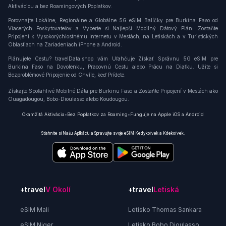
Aktiváciou a bez Roamingových Poplatkov.
Porovnajte Lokálne, Regionálne a Globálne 5G eSIM Balíčky pre Burkina Faso od
Viacerých Poskytovateľov a Vyberte si Najlepší Mobilný Dátový Plán. Zostaňte
Pripojení k Vysokorýchlostnému Internetu v Mestách, na Letiskách a v Turistických
Oblastiach na Zariadeniach iPhone a Android.
Plánujete Cestu? travelData.shop vám Uľahčuje Získať Správnu 5G eSIM pre
Burkina Faso na Dovolenku, Pracovnú Cestu alebo Prácu na Diaľku. Užite si
Bezproblémové Pripojenie od Chvíle, keď Prídete.
Získajte Spoľahlivé Mobilné Dáta pre Burkinu Faso a Zostaňte Pripojení v Mestách ako
Ouagadougou, Bobo-Dioulasso alebo Koudougou.
Okamžitá Aktivácia
•
Bez Poplatkov za Roaming
•
Funguje na Apple iOS a Android
Stiahnite si Našu Aplikáciu a Spravujte svoje eSIM Kedykoľvek a Kdekoľvek.
+travel
V Okolí
+travel
Letiská
eSIM Mali
Letisko Thomas Sankara
eSIM Niger
Letisko Bobo Dioulasso