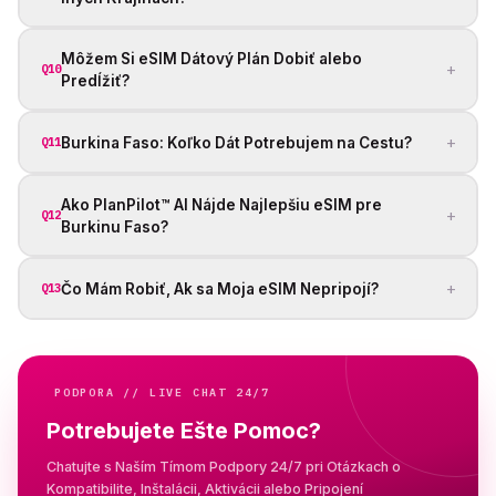
Môžem Si eSIM Dátový Plán Dobiť alebo
+
Q10
Predĺžiť?
+
Burkina Faso: Koľko Dát Potrebujem na Cestu?
Q11
Ako PlanPilot™ AI Nájde Najlepšiu eSIM pre
+
Q12
Burkinu Faso?
+
Čo Mám Robiť, Ak sa Moja eSIM Nepripojí?
Q13
PODPORA // LIVE CHAT 24/7
Potrebujete Ešte Pomoc?
Chatujte s Naším Tímom Podpory 24/7 pri Otázkach o
Kompatibilite, Inštalácii, Aktivácii alebo Pripojení