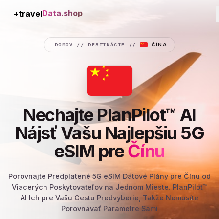
+travel
Connection
DOMOV
//
DESTINÁCIE
//
ČÍNA
Nechajte PlanPilot™ AI
Nájsť Vašu Najlepšiu 5G
eSIM pre
Čínu
Porovnajte Predplatené 5G eSIM Dátové Plány pre Čínu od
Viacerých Poskytovateľov na Jednom Mieste. PlanPilot™
AI Ich pre Vašu Cestu Predvyberie, Takže Nemusíte
Porovnávať Parametre Sami