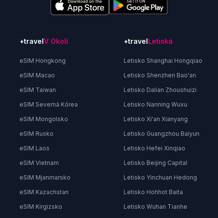
+travel
V Okolí
+travel
Letiská
eSIM Hongkong
Letisko Shanghai Hongqiao
eSIM Macao
Letisko Shenzhen Bao'an
eSIM Taiwan
Letisko Dalian Zhoushuizi
eSIM Severná Kórea
Letisko Nanning Wuxu
eSIM Mongolsko
Letisko Xi'an Xianyang
eSIM Rusko
Letisko Guangzhou Baiyun
eSIM Laos
Letisko Hefei Xinqiao
eSIM Vietnam
Letisko Beijing Capital
eSIM Mjanmarsko
Letisko Yinchuan Hedong
eSIM Kazachstan
Letisko Hohhot Baita
eSIM Kirgizsko
Letisko Wuhan Tianhe