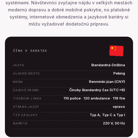
systémami. Návštevníci zvyčajne nájdu v veľkých mestách
modernú dopravu a dobré mobilné pokrytie, no platobné
systémy, internetové obmedzenia a jazykové bariéry si
môžu vyžadovať dodatočnú prípravu.
ČÍNA V SKRATKE
štandardná čínština
JAZYK
Peking
HLAVNÉ MESTO
Renminbi jüan (CNY)
MENA
Čínsky štandardný čas (UTC+8)
ČASOVÉ PÁSMO
110 police · 120 ambulance · 119 fire
TIESŇOVÁ LINKA
vpravo
STRANA JAZDY
Typ A, Typ C a Typ I
TYP ZÁSUVKY
220 V, 50 Hz
NAPÄTIE