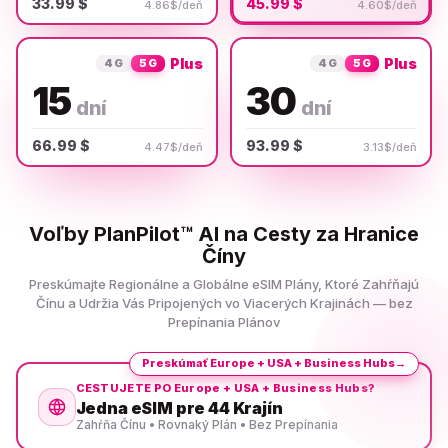
33.99 $
45.99 $
4.86$/deň
4.60$/deň
Plus
Plus
4G
5G
4G
5G
15
30
dní
dní
66.99 $
93.99 $
4.47$/deň
3.13$/deň
Voľby PlanPilot™ AI na Cesty za Hranice
Číny
Preskúmajte Regionálne a Globálne eSIM Plány, Ktoré Zahŕňajú
Čínu a Udržia Vás Pripojených vo Viacerých Krajinách — bez
Prepínania Plánov
Preskúmať Europe + USA + Business Hubs
→
CESTUJETE PO Europe + USA + Business Hubs?
Jedna eSIM pre 44 Krajín
Zahŕňa Čínu • Rovnaký Plán • Bez Prepínania