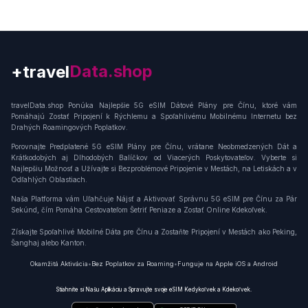
+travel
Connection
travelData.shop Ponúka Najlepšie 5G eSIM Dátové Plány pre Čínu, ktoré vám
Pomáhajú Zostať Pripojení k Rýchlemu a Spoľahlivému Mobilnému Internetu bez
Drahých Roamingových Poplatkov.
Porovnajte Predplatené 5G eSIM Plány pre Čínu, vrátane Neobmedzených Dát a
Krátkodobých aj Dlhodobých Balíčkov od Viacerých Poskytovateľov. Vyberte si
Najlepšiu Možnosť a Užívajte si Bezproblémové Pripojenie v Mestách, na Letiskách a v
Odľahlých Oblastiach.
Naša Platforma vám Uľahčuje Nájsť a Aktivovať Správnu 5G eSIM pre Čínu za Pár
Sekúnd, čím Pomáha Cestovateľom Šetriť Peniaze a Zostať Online Kdekoľvek.
Získajte Spoľahlivé Mobilné Dáta pre Čínu a Zostaňte Pripojení v Mestách ako Peking,
Šanghaj alebo Kanton.
Okamžitá Aktivácia
•
Bez Poplatkov za Roaming
•
Funguje na Apple iOS a Android
Stiahnite si Našu Aplikáciu a Spravujte svoje eSIM Kedykoľvek a Kdekoľvek.