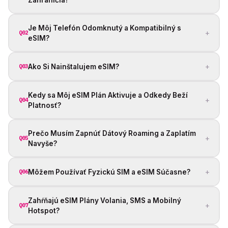
Je Môj Telefón Odomknutý a Kompatibilný s
+
Q02
eSIM?
+
Ako Si Nainštalujem eSIM?
Q03
Kedy sa Môj eSIM Plán Aktivuje a Odkedy Beží
+
Q04
Platnosť?
Prečo Musím Zapnúť Dátový Roaming a Zaplatím
+
Q05
Navyše?
+
Môžem Používať Fyzickú SIM a eSIM Súčasne?
Q06
Zahŕňajú eSIM Plány Volania, SMS a Mobilný
+
Q07
Hotspot?