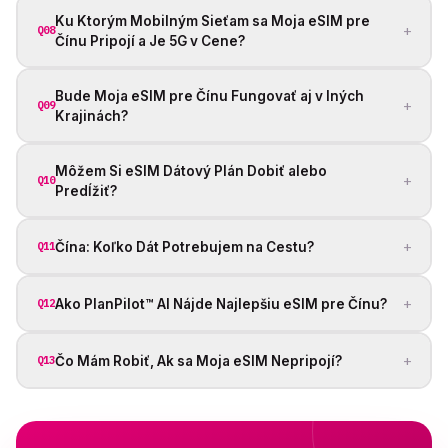
Ku Ktorým Mobilným Sieťam sa Moja eSIM pre
+
Q08
Čínu Pripojí a Je 5G v Cene?
Bude Moja eSIM pre Čínu Fungovať aj v Iných
+
Q09
Krajinách?
Môžem Si eSIM Dátový Plán Dobiť alebo
+
Q10
Predĺžiť?
+
Čína: Koľko Dát Potrebujem na Cestu?
Q11
+
Ako PlanPilot™ AI Nájde Najlepšiu eSIM pre Čínu?
Q12
+
Čo Mám Robiť, Ak sa Moja eSIM Nepripojí?
Q13