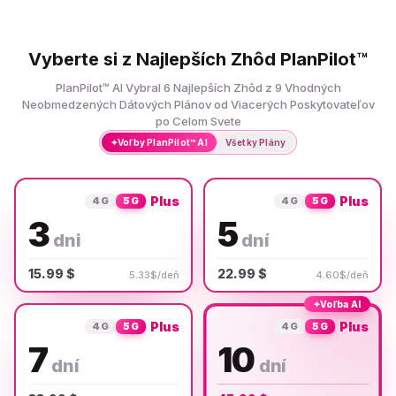
Vyberte si z Najlepších Zhôd PlanPilot™
PlanPilot™ AI Vybral 6 Najlepších Zhôd z 9 Vhodných
Neobmedzených Dátových Plánov od Viacerých Poskytovateľov
po Celom Svete
✦
Voľby PlanPilot™ AI
Všetky Plány
Plus
Plus
4G
5G
4G
5G
3
5
dni
dní
15.99 $
22.99 $
5.33$/deň
4.60$/deň
✦
Voľba AI
Plus
Plus
4G
5G
4G
5G
7
10
dní
dní