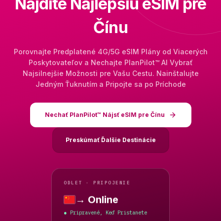
Nájdite Najlepšiu eSIM pre
Čínu
Porovnajte Predplatené 4G/5G eSIM Plány od Viacerých
Poskytovateľov a Nechajte PlanPilot™ AI Vybrať
Najsilnejšie Možnosti pre Vašu Cestu. Nainštalujte
Jedným Ťuknutím a Pripojte sa po Príchode
Nechať PlanPilot™ Nájsť eSIM pre Čínu
Preskúmať Ďalšie Destinácie
ODLET · PRIPOJENIE
→ Online
Čína
Pripravené, Keď Pristanete
●