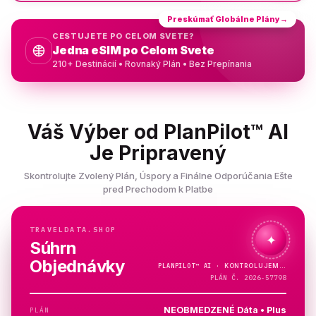
Preskúmať Globálne Plány
→
CESTUJETE PO CELOM SVETE?
Jedna eSIM po Celom Svete
210+ Destinácií • Rovnaký Plán • Bez Prepínania
Váš Výber od PlanPilot™ AI
Je Pripravený
Skontrolujte Zvolený Plán, Úspory a Finálne Odporúčania Ešte
pred Prechodom k Platbe
TRAVELDATA.SHOP
✦
Súhrn
Objednávky
PLANPILOT™
AI ·
KONTROLUJEM…
PLÁN Č. 2026-57798
NEOBMEDZENÉ Dáta • Plus
PLÁN