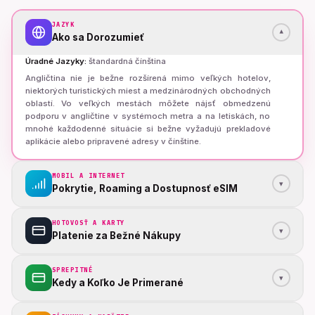
JAZYK
▾
Ako sa Dorozumieť
Úradné Jazyky
:
štandardná čínština
Angličtina nie je bežne rozšírená mimo veľkých hotelov,
niektorých turistických miest a medzinárodných obchodných
oblastí. Vo veľkých mestách môžete nájsť obmedzenú
podporu v angličtine v systémoch metra a na letiskách, no
mnohé každodenné situácie si bežne vyžadujú prekladové
aplikácie alebo pripravené adresy v čínštine.
MOBIL A INTERNET
▾
Pokrytie, Roaming a Dostupnosť eSIM
HOTOVOSŤ A KARTY
▾
Platenie za Bežné Nákupy
SPREPITNÉ
▾
Kedy a Koľko Je Primerané