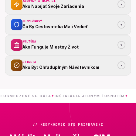
ZÁSUVKY A NAPÄTIE
▾
Ako Nabíjať Svoje Zariadenia
BEZPEČNOSŤ
▾
Čo By Cestovatelia Mali Vedieť
KULTÚRA
▾
Ako Funguje Miestny Život
ETIKETA
▾
Ako Byť Ohľaduplným Návštevníkom
ZENÉ 5G DÁTA
✦
INŠTALÁCIA JEDNÝM ŤUKNUTÍM
✦
ČÍNA
// KEDYKOĽVEK STE PRIPRAVENÍ