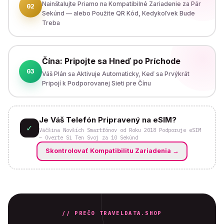
Nainštalujte Priamo na Kompatibilné Zariadenie za Pár
02
Sekúnd — alebo Použite QR Kód, Kedykoľvek Bude
Treba
Čína: Pripojte sa Hneď po Príchode
03
Váš Plán sa Aktivuje Automaticky, Keď sa Prvýkrát
Pripojí k Podporovanej Sieti pre Čínu
Je Váš Telefón Pripravený na eSIM?
✓
Väčšina Novších Smartfónov od Roku 2018 Podporuje eSIM
– Overte Si Ten Svoj za 10 Sekúnd
Skontrolovať Kompatibilitu Zariadenia
→
// PREČO TRAVELDATA.SHOP