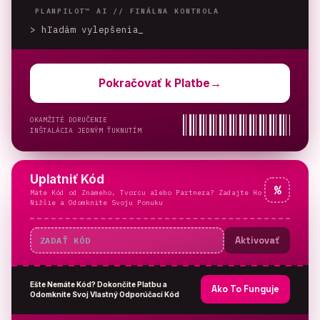
PLANPILOT™ AI //
FINÁLNA KONTROLA
> hľadám vylepšenia
_
Pokračovať k Platbe
→
OKAMŽITÉ DORUČENIE
INŠTALÁCIA JEDNÝM ŤUKNUTÍM
Uplatniť Kód
%
Máte Kód od Známeho, Tvorcu alebo Partnera? Zadajte Ho
Nižšie a Odomknite Svoju Ponuku
Aktivovať
Ešte Nemáte Kód? Dokončite Platbu a
Ako To Funguje
Odomknite Svoj Vlastný Odporúčací Kód