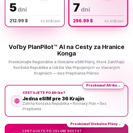
5
7
dní
dní
212.99 $
296.99 $
42.60$/deň
42.43$/deň
Voľby PlanPilot™ AI na Cesty za Hranice
Konga
Preskúmajte Regionálne a Globálne eSIM Plány, Ktoré Zahŕňajú
Konžská Republika a Udržia Vás Pripojených vo Viacerých
Krajinách — bez Prepínania Plánov
Preskúmať Afriku
→
CESTUJETE PO Afrike?
Jedna eSIM pre 36 Krajín
Zahŕňa Konžská Republika • Rovnaký Plán • Bez
Prepínania
Preskúmať Globálne Plány
→
CESTUJETE PO CELOM SVETE?