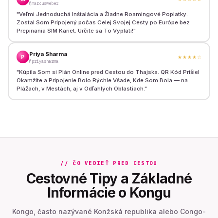
@marcusweber
"
Veľmi Jednoduchá Inštalácia a Žiadne Roamingové Poplatky.
Zostal Som Pripojený počas Celej Svojej Cesty po Európe bez
Prepínania SIM Kariet. Určite sa To Vyplatí!
"
Priya Sharma
P
★★★★
☆
@priyasharma
"
Kúpila Som si Plán Online pred Cestou do Thajska. QR Kód Prišiel
Okamžite a Pripojenie Bolo Rýchle Všade, Kde Som Bola — na
Plážach, v Mestách, aj v Odľahlých Oblastiach.
"
// ČO VEDIEŤ PRED CESTOU
Cestovné Tipy a Základné
Informácie o Kongu
Kongo, často nazývané Konžská republika alebo Congo-