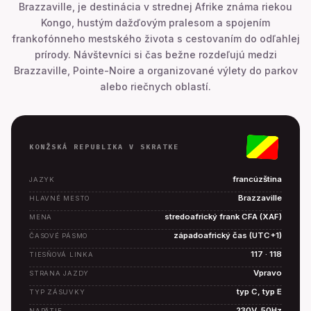
Brazzaville, je destinácia v strednej Afrike známa riekou
Kongo, hustým dažďovým pralesom a spojením
frankofónneho mestského života s cestovaním do odľahlej
prírody. Návštevníci si čas bežne rozdeľujú medzi
Brazzaville, Pointe-Noire a organizované výlety do parkov
alebo riečnych oblastí.
KONŽSKÁ REPUBLIKA V SKRATKE
francúzština
JAZYK
Brazzaville
HLAVNÉ MESTO
stredoafrický frank CFA (XAF)
MENA
západoafrický čas (UTC+1)
ČASOVÉ PÁSMO
117 · 118
TIESŇOVÁ LINKA
Vpravo
STRANA JAZDY
typ C, typ E
TYP ZÁSUVKY
230V, 50Hz
NAPÄTIE