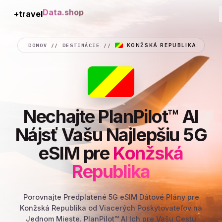
+travel
Connection
DOMOV
//
DESTINÁCIE
//
KONŽSKÁ REPUBLIKA
Nechajte PlanPilot™ AI
Nájsť Vašu Najlepšiu 5G
eSIM pre
Konžská
Republika
Porovnajte Predplatené 5G eSIM Dátové Plány pre
Konžská Republika od Viacerých Poskytovateľov na
Jednom Mieste. PlanPilot™ AI Ich pre Vašu Cestu