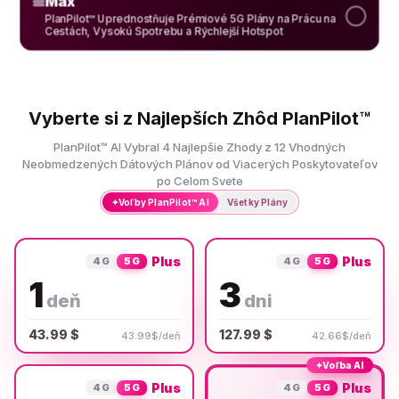
Max
PlanPilot™ Uprednostňuje Prémiové 5G Plány na Prácu na
Cestách, Vysokú Spotrebu a Rýchlejší Hotspot
Vyberte si z Najlepších Zhôd PlanPilot™
PlanPilot™ AI Vybral 4 Najlepšie Zhody z 12 Vhodných
Neobmedzených Dátových Plánov od Viacerých Poskytovateľov
po Celom Svete
✦
Voľby PlanPilot™ AI
Všetky Plány
Plus
Plus
4G
5G
4G
5G
1
3
deň
dni
43.99 $
127.99 $
43.99$/deň
42.66$/deň
✦
Voľba AI
Plus
Plus
4G
5G
4G
5G