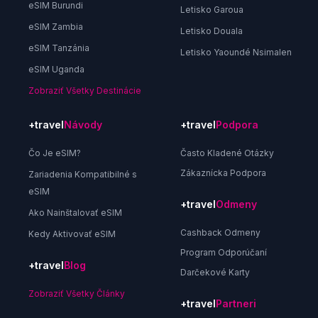
eSIM Burundi
Letisko Garoua
eSIM Zambia
Letisko Douala
eSIM Tanzánia
Letisko Yaoundé Nsimalen
eSIM Uganda
Zobraziť Všetky Destinácie
+travel
Návody
+travel
Podpora
Čo Je eSIM?
Často Kladené Otázky
Zákaznícka Podpora
Zariadenia Kompatibilné s
eSIM
+travel
Odmeny
Ako Nainštalovať eSIM
Cashback Odmeny
Kedy Aktivovať eSIM
Program Odporúčaní
+travel
Blog
Darčekové Karty
Zobraziť Všetky Články
+travel
Partneri