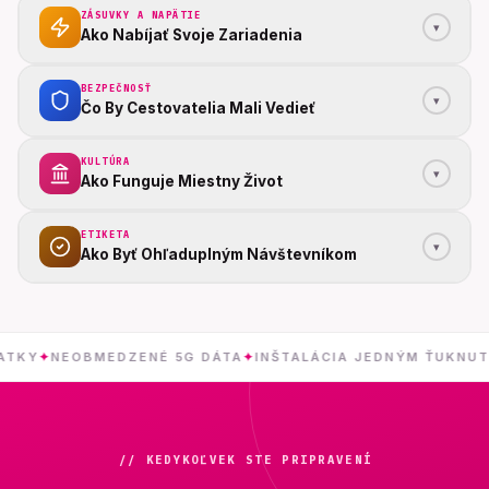
ZÁSUVKY A NAPÄTIE
▾
Ako Nabíjať Svoje Zariadenia
BEZPEČNOSŤ
▾
Čo By Cestovatelia Mali Vedieť
KULTÚRA
▾
Ako Funguje Miestny Život
ETIKETA
▾
Ako Byť Ohľaduplným Návštevníkom
NEOBMEDZENÉ 5G DÁTA
✦
INŠTALÁCIA JEDNÝM ŤUKNUTÍM
✦
// KEDYKOĽVEK STE PRIPRAVENÍ