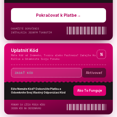
Pokračovať k Platbe
→
OKAMŽITÉ DORUČENIE
INŠTALÁCIA JEDNÝM ŤUKNUTÍM
Uplatniť Kód
%
Máte Kód od Známeho, Tvorcu alebo Partnera? Zadajte Ho
Nižšie a Odomknite Svoju Ponuku
Aktivovať
Ešte Nemáte Kód? Dokončite Platbu a
Ako To Funguje
Odomknite Svoj Vlastný Odporúčací Kód
PONUKY SA LÍŠIA PODĽA KÓDU
JEDEN KÓD NA OBJEDNÁVKU