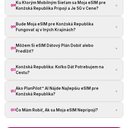
Ku Ktorým Mobilným Sieťam sa Moja eSIM pre
+
Q08
Konžská Republika Pripojí a Je 5G v Cene?
Bude Moja eSIM pre Konžská Republika
+
Q09
Fungovať aj v Iných Krajinách?
Môžem Si eSIM Dátový Plán Dobiť alebo
+
Q10
Predĺžiť?
Konžská Republika: Koľko Dát Potrebujem na
+
Q11
Cestu?
Ako PlanPilot™ AI Nájde Najlepšiu eSIM pre
+
Q12
Konžská Republika?
+
Čo Mám Robiť, Ak sa Moja eSIM Nepripojí?
Q13