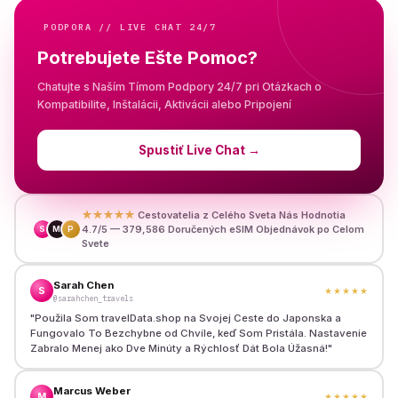
PODPORA // LIVE CHAT 24/7
Potrebujete Ešte Pomoc?
Chatujte s Naším Tímom Podpory 24/7 pri Otázkach o
Kompatibilite, Inštalácii, Aktivácii alebo Pripojení
Spustiť Live Chat
→
★★★★★
Cestovatelia z Celého Sveta Nás Hodnotia
4.7/5 — 379,586 Doručených eSIM Objednávok po Celom
S
M
P
Svete
Sarah Chen
S
★★★★★
@sarahchen_travels
"
Použila Som travelData.shop na Svojej Ceste do Japonska a
Fungovalo To Bezchybne od Chvíle, keď Som Pristála. Nastavenie
Zabralo Menej ako Dve Minúty a Rýchlosť Dát Bola Úžasná!
"
Marcus Weber
M
★★★★★