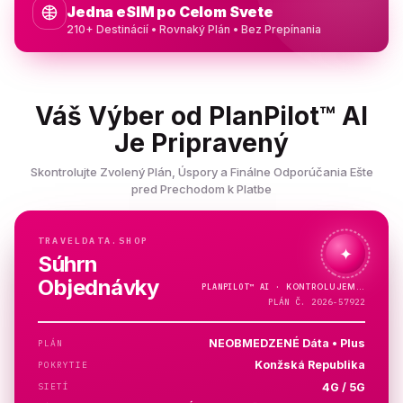
Jedna eSIM po Celom Svete
210+ Destinácií • Rovnaký Plán • Bez Prepínania
Váš Výber od PlanPilot™ AI
Je Pripravený
Skontrolujte Zvolený Plán, Úspory a Finálne Odporúčania Ešte
pred Prechodom k Platbe
TRAVELDATA.SHOP
✦
Súhrn
Objednávky
PLANPILOT™
AI ·
PLÁN Č. 2026-57922
NEOBMEDZENÉ Dáta • Plus
PLÁN
Konžská Republika
POKRYTIE
4G / 5G
SIETÍ