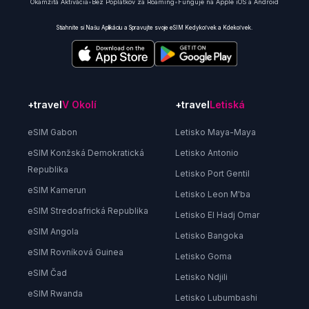
Okamžitá Aktivácia
•
Bez Poplatkov za Roaming
•
Funguje na Apple iOS a Android
Stiahnite si Našu Aplikáciu a Spravujte svoje eSIM Kedykoľvek a Kdekoľvek.
+travel
V Okolí
+travel
Letiská
eSIM Gabon
Letisko Maya-Maya
eSIM Konžská Demokratická
Letisko Antonio
Republika
Letisko Port Gentil
eSIM Kamerun
Letisko Leon M'ba
eSIM Stredoafrická Republika
Letisko El Hadj Omar
eSIM Angola
Letisko Bangoka
eSIM Rovníková Guinea
Letisko Goma
eSIM Čad
Letisko Ndjili
eSIM Rwanda
Letisko Lubumbashi