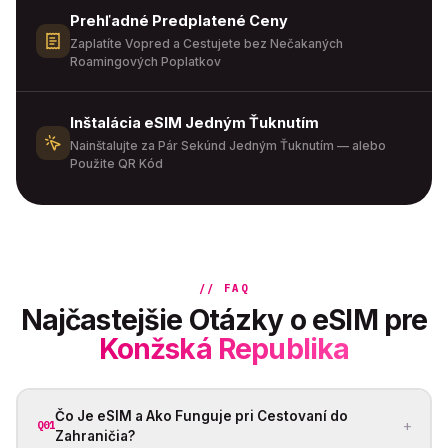
Prehľadné Predplatené Ceny
Zaplatíte Vopred a Cestujete bez Nečakaných
Roamingových Poplatkov
Inštalácia eSIM Jedným Ťuknutím
Nainštalujte za Pár Sekúnd Jedným Ťuknutím — alebo
Použite QR Kód
// FAQ
Najčastejšie Otázky o eSIM pre
Konžská Republika
Čo Je eSIM a Ako Funguje pri Cestovaní do
+
Q01
Zahraničia?