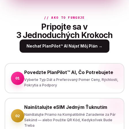
// AKO TO FUNGUJE
Pripojte sa v
3 Jednoduchých Krokoch
Nechať PlanPilot™ AI Nájsť Môj Plán
→
Povedzte PlanPilot™ AI, Čo Potrebujete
01
Vyberte Typ Dát a Preferovaný Pomer Ceny, Rýchlosti,
Pokrytia a Podpory
Nainštalujte eSIM Jedným Ťuknutím
Nainštalujte Priamo na Kompatibilné Zariadenie za Pár
02
Sekúnd — alebo Použite QR Kód, Kedykoľvek Bude
Treba