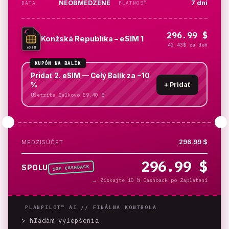
NEOBMEDZENÉ
7 dní
DÁTA
PLATNOSŤ
296.99 $
Konžská Republika – eSIM 1
42.43$ za deň
eSIM
KUPÓN NA BALÍK
Pridať 2. eSIM — Celý Balík za −10
%
+
Pridať
Ušetríte Celkovo 59.40 $
296.99 $
MEDZISÚČET
296.99 $
% CASHBACK
SPOLU
10
→
Získajte 10 % Cashback po Zaplatení
PLANPILOT™ AI //
FINÁLNA KONTROLA
> hľadám vylepšenia
_