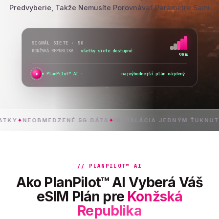
Predvyberie, Takže Nemusíte Porovnávať Parametre Sami
SIGNÁL SIETE · 5G
KONŽSKÁ REPUBLIKA
·
všetky siete dostupné
98%
✦
PlanPilot™ AI ·
overujem okamžitú akti
NEOBMEDZENÉ 5G DÁTA
✦
INŠTALÁCIA JEDNÝM ŤUKNUTÍM
✦
// PLANPILOT™ AI
Ako PlanPilot™ AI Vyberá Váš
eSIM Plán pre
Konžská
Republika