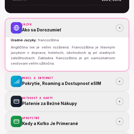
JAZYK
▾
Ako sa Dorozumieť
Úradné Jazyky
:
francúzština
Angličtina nie je veľmi rozšírená. Francúzština je hlavným
jazykom v doprave, hoteloch, obchodoch aj pri úradných
záležitostiach. Základná francúzština je pri samostatnom
cestovaní veľmi užitočná.
MOBIL A INTERNET
▾
Pokrytie, Roaming a Dostupnosť eSIM
HOTOVOSŤ A KARTY
▾
Platenie za Bežné Nákupy
SPREPITNÉ
▾
Kedy a Koľko Je Primerané