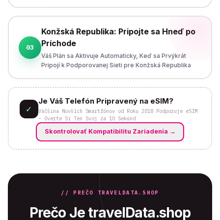
Konžská Republika: Pripojte sa Hneď po
Príchode
03
Váš Plán sa Aktivuje Automaticky, Keď sa Prvýkrát
Pripojí k Podporovanej Sieti pre Konžská Republika
Je Váš Telefón Pripravený na eSIM?
✓
Väčšina Novších Smartfónov od Roku 2018 Podporuje eSIM
– Overte Si Ten Svoj za 10 Sekúnd
Skontrolovať Kompatibilitu Zariadenia
→
// PREČO TRAVELDATA.SHOP
Prečo Je travelData.shop