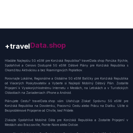
+travel
Connection
Hľadáte Najlepšiu 5G eSIM pre Konžská Republika? travelData.shop Ponúka Rýchle,
Spoľahlivé a Cenovo Dostupné 5G eSIM Dátové Plány pre Konžská Republika s
Okamžitou Aktiváciou a bez Roamingových Poplatkov.
Porovnajte Lokálne, Regionálne a Globálne 5G eSIM Balíčky pre Konžská Republika
od Viacerých Poskytovateľov a Vyberte si Najlepší Mobilný Dátový Plán. Zostaňte
Pripojení k Vysokorýchlostnému Internetu v Mestách, na Letiskách a v Turistických
Oblastiach na Zariadeniach iPhone a Android.
Plánujete Cestu? travelData.shop vám Uľahčuje Získať Správnu 5G eSIM pre
Konžská Republika na Dovolenku, Pracovnú Cestu alebo Prácu na Diaľku. Užite si
Bezproblémové Pripojenie od Chvíle, keď Prídete.
Získajte Spoľahlivé Mobilné Dáta pre Konžská Republika a Zostaňte Pripojení v
Mestách ako Brazzaville, Pointe-Noire alebo Dolisie.