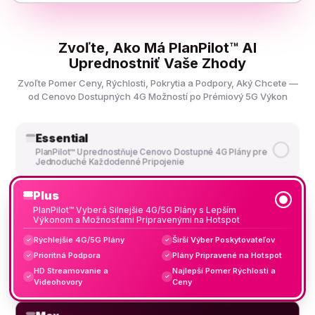
Zvoľte, Ako Má PlanPilot™ AI
Uprednostniť Vaše Zhody
Zvoľte Pomer Ceny, Rýchlosti, Pokrytia a Podpory, Aký Chcete —
od Cenovo Dostupných 4G Možností po Prémiový 5G Výkon
Essential
PlanPilot™ Uprednostňuje Cenovo Dostupné 4G Plány pre
Jednoduché Každodenné Pripojenie
Plus
PlanPilot™ Vyberá Silnejšie 4G/5G Plány s Lepším
Výkonom a Možnosťami Pripravenými na Hotspot
Rýchlejšie 4G/5G Plány
Širší Výber Poskytovateľov
✓
✓
Prioritná Podpora
Plány Pripravené na Hotspot
✓
✓
HD Streamovanie a
Najlepší Pomer Rýchlosti a
✓
✓
Videohovory
Ceny