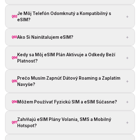
Je Môj Telefón Odomknutý a Kompatibilný s
+
Q02
eSIM?
+
Ako Si Nainštalujem eSIM?
Q03
Kedy sa Môj eSIM Plán Aktivuje a Odkedy Beží
+
Q04
Platnosť?
Prečo Musím Zapnúť Dátový Roaming a Zaplatím
+
Q05
Navyše?
+
Môžem Používať Fyzickú SIM a eSIM Súčasne?
Q06
Zahŕňajú eSIM Plány Volania, SMS a Mobilný
+
Q07
Hotspot?