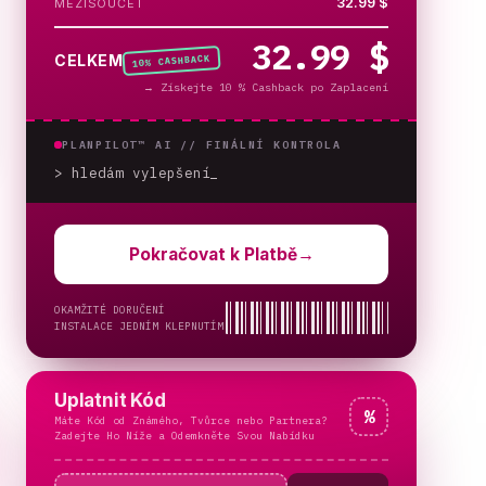
32.99 $
MEZISOUČET
32.99 $
% CASHBACK
CELKEM
10
→
Získejte 10 % Cashback po Zaplacení
PLANPILOT™ AI //
FINÁLNÍ KONTROLA
> hledám vylepšení
Pokračovat k Platbě
→
OKAMŽITÉ DORUČENÍ
INSTALACE JEDNÍM KLEPNUTÍM
Uplatnit Kód
%
Máte Kód od Známého, Tvůrce nebo Partnera?
Zadejte Ho Níže a Odemkněte Svou Nabídku