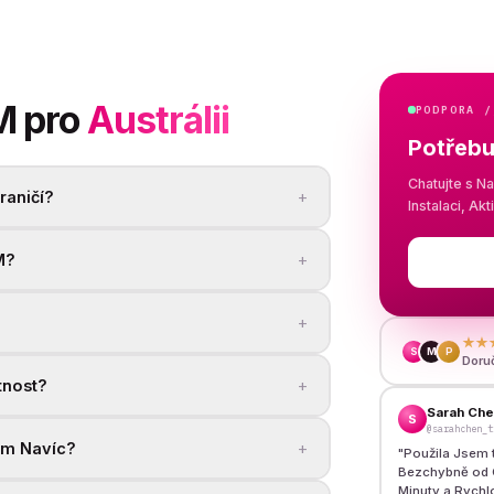
M pro
Austrálii
PODPORA /
Potřebu
Chatujte s N
+
raničí?
Instalaci, Ak
+
M?
+
★★
S
M
P
Doru
+
tnost?
Sarah Ch
S
@sarahchen_t
+
ím Navíc?
"
Použila Jsem 
Bezchybně od C
Minuty a Rychl