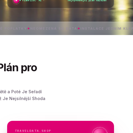
✦
PlanPilot™ AI ·
ověřuji okamžitou
KY
✦
NEOMEZENÁ 5G DATA
✦
INSTALACE JEDNÍM KLEPNUTÍM
✦
Plán pro
ětě a Poté Je Seřadí
ž Je Nejsilnější Shoda
TRAVELDATA.SHOP