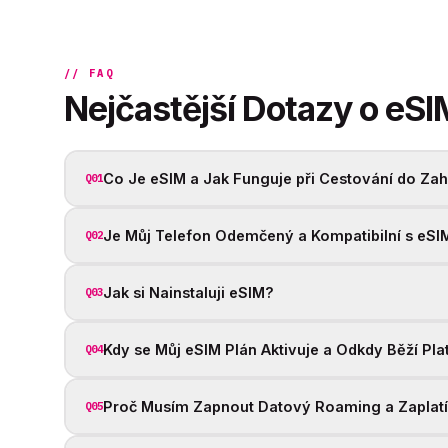
// FAQ
Nejčastější Dotazy o eSI
Co Je eSIM a Jak Funguje při Cestování do Zah
Q01
Je Můj Telefon Odemčený a Kompatibilní s eSI
Q02
Jak si Nainstaluji eSIM?
Q03
Kdy se Můj eSIM Plán Aktivuje a Odkdy Běží Pla
Q04
Proč Musím Zapnout Datový Roaming a Zaplat
Q05