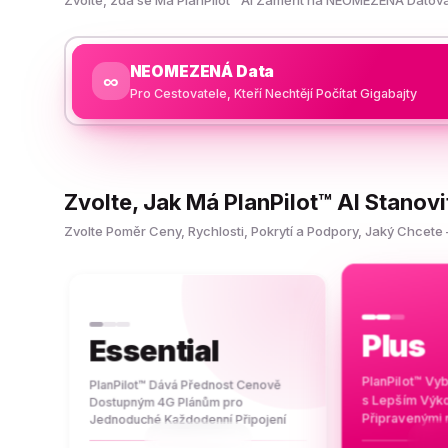
Zvolte, zda se Má PlanPilot™ AI Zaměřit na NEOMEZENÁ Datová
NEOMEZENÁ Data
∞
Pro Cestovatele, Kteří Nechtějí Počítat Gigabajty
Zvolte, Jak Má PlanPilot™ AI Stanovi
Zvolte Poměr Ceny, Rychlosti, Pokrytí a Podpory, Jaký Chce
Plus
Essential
PlanPilot™ Vyb
PlanPilot™ Dává Přednost Cenově
s Lepším Výk
Dostupným 4G Plánům pro
Připravenými 
Jednoduché Každodenní Připojení