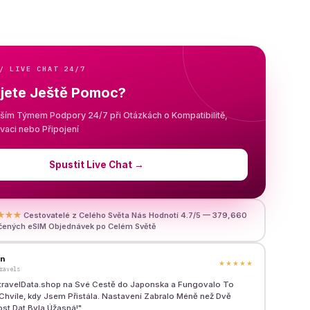
/ LIVE CHAT 24/7
jete Ještě Pomoc?
aším Týmem Podpory 24/7 při Otázkách o Kompatibilitě,
tivaci nebo Připojení
Spustit Live Chat
→
★★★
Cestovatelé z Celého Světa Nás Hodnotí 4.7/5 — 379,660
čených eSIM Objednávek po Celém Světě
en
★★★★★
ravels
travelData.shop na Své Cestě do Japonska a Fungovalo To
hvíle, kdy Jsem Přistála. Nastavení Zabralo Méně než Dvě
ost Dat Byla Úžasná!
"