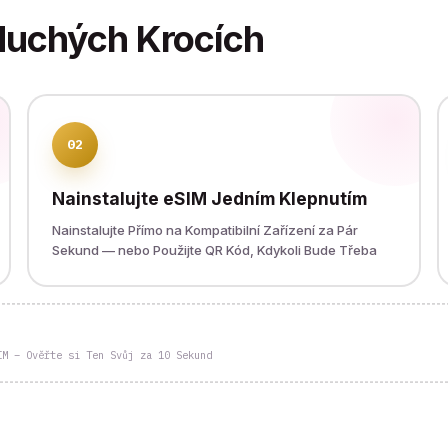
duchých Krocích
02
Nainstalujte eSIM Jedním Klepnutím
Nainstalujte Přímo na Kompatibilní Zařízení za Pár
Sekund — nebo Použijte QR Kód, Kdykoli Bude Třeba
IM – Ověřte si Ten Svůj za 10 Sekund