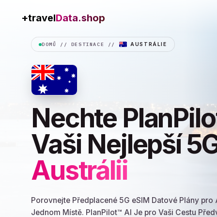
+travel
Connection
DOMŮ
//
DESTINACE
//
AUSTRÁLIE
Nechte PlanPilot
Vaši Nejlepší 5
Austrálii
Porovnejte Předplacené 5G eSIM Datové Plány pro A
Jednom Místě. PlanPilot™ AI Je pro Vaši Cestu Pře