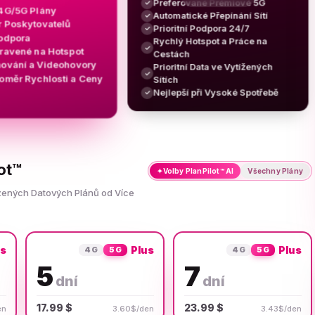
Preferované Prémiové 5G
✓
 4G/5G Plány
Automatické Přepínání Sítí
✓
r Poskytovatelů
Prioritní Podpora 24/7
✓
Podpora
Rychlý Hotspot a Práce na
✓
pravené na Hotspot
Cestách
ování a Videohovory
Prioritní Data ve Vytížených
✓
Poměr Rychlosti a Ceny
Sítích
Nejlepší při Vysoké Spotřebě
✓
ot™
✦
Volby PlanPilot™ AI
Všechny Plány
zených Datových Plánů od Více
us
Plus
Plus
4G
5G
4G
5G
5
7
dní
dní
17.99 $
23.99 $
en
3.60$/den
3.43$/den