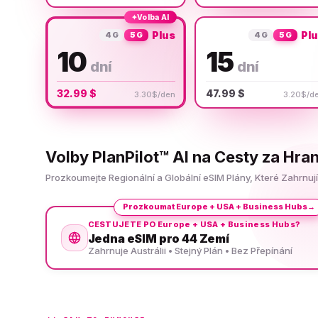
✦
Volba AI
Plus
Pl
4G
5G
4G
5G
10
15
dní
dní
32.99 $
47.99 $
3.30$/den
3.20$/d
Volby PlanPilot™ AI na Cesty za Hran
Prozkoumejte Regionální a Globální eSIM Plány, Které Zahrnují
Prozkoumat Europe + USA + Business Hubs
→
CESTUJETE PO Europe + USA + Business Hubs?
Jedna eSIM pro 44 Zemí
Zahrnuje Austrálii • Stejný Plán • Bez Přepínání