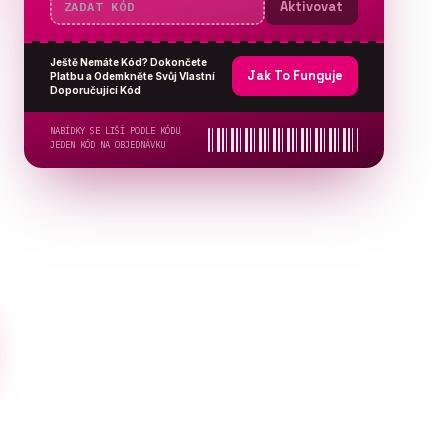
Aktivovat
Ještě Nemáte Kód? Dokončete
Jak To Funguje
Platbu a Odemkněte Svůj Vlastní
Doporučující Kód
NABÍDKY SE LIŠÍ PODLE KÓDU
JEDEN KÓD NA OBJEDNÁVKU