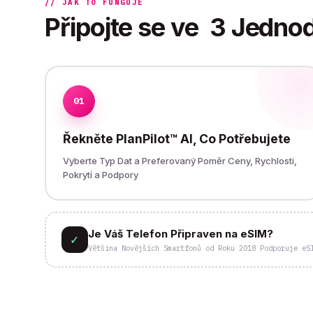
// JAK TO FUNGUJE
Připojte se ve
3 Jedno
01
Řekněte PlanPilot™ AI, Co Potřebujete
Vyberte Typ Dat a Preferovaný Poměr Ceny, Rychlosti,
Pokrytí a Podpory
Je Váš Telefon Připraven na eSIM?
✓
Většina Novějších Smartfonů od Roku 2018 Podporuje eS