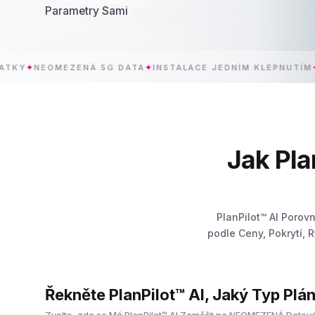
Parametry Sami
MEZENÁ 5G DATA
✦
INSTALACE JEDNÍM KLEPNUTÍM
✦
AUS
Jak Pla
PlanPilot™ AI Porov
podle Ceny, Pokrytí, 
Řekněte PlanPilot™ AI, Jaký Typ Plá