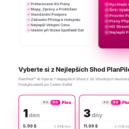
Preferované 4G Plány
Rychlejší
✓
✓
Mapy, Zprávy a Prohlížení
✓
Širší Výbě
✓
Standardní Podpora
✓
Prioritní 
✓
Základní Přístup k Hotspotu
✓
Plány Při
✓
Nejlepší Vstupní Cena
✓
HD Stream
✓
Ideální při Nízké Spotřebě Dat
✓
Nejlepší 
✓
Vyberte si z Nejlepších Shod PlanPil
PlanPilot™ AI Vybral 7 Nejlepších Shod z 30 Vhodných Neome
Poskytovatelů po Celém Světě
Plus
Pl
4G
5G
4G
5G
1
3
den
dny
5.99 $
11.99 $
5.99$/den
4.00$/d