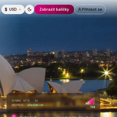
$
USD
Zobrazit balíčky
Přihlásit se
Toggle theme
SIGNÁL SÍTĚ · 5G
AUSTRÁLIE
·
přepínám síť...
76%