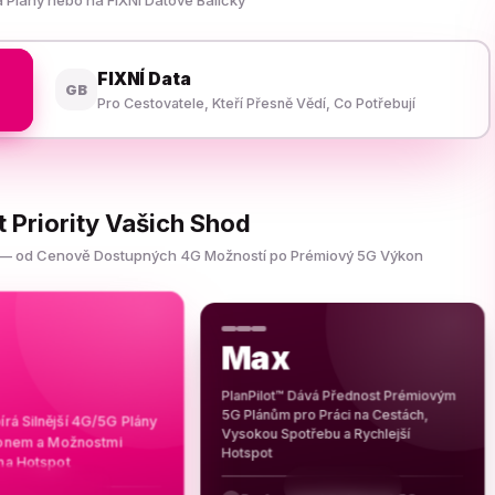
 Plány nebo na FIXNÍ Datové Balíčky
FIXNÍ Data
GB
Pro Cestovatele, Kteří Přesně Vědí, Co Potřebují
t Priority Vašich Shod
te — od Cenově Dostupných 4G Možností po Prémiový 5G Výkon
Max
PlanPilot™ Dává Přednost Prémiovým
5G Plánům pro Práci na Cestách,
írá Silnější 4G/5G Plány
Vysokou Spotřebu a Rychlejší
onem a Možnostmi
Hotspot
na Hotspot