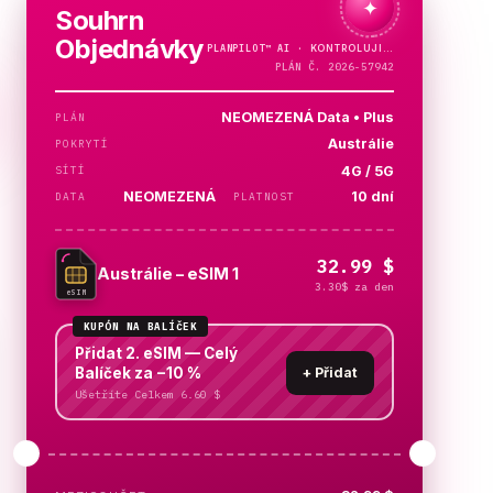
✦
Souhrn
Objednávky
PLANPILOT™
AI ·
PLÁN Č. 2026-57942
NEOMEZENÁ Data • Plus
PLÁN
Austrálie
POKRYTÍ
4G / 5G
SÍTÍ
NEOMEZENÁ
10 dní
DATA
PLATNOST
32.99 $
Austrálie – eSIM 1
3.30$ za den
eSIM
KUPÓN NA BALÍČEK
Přidat 2. eSIM — Celý
Balíček za −10 %
+
Přidat
Ušetříte Celkem 6.60 $