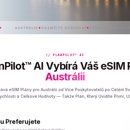
TRÁLIE
✦
OKAMŽITÉ DORUČENÍ
✦
ŽÁDNÉ ROAMINGOVÉ POPLAT
// PLANPILOT™ AI
nPilot™ AI Vybírá Váš eSIM 
Austrálii
nává eSIM Plány pro Austrálii od Více Poskytovatelů po Celém Sv
Rychlosti a Celkové Hodnoty — Takže Plán, Který Uvidíte První, U
nu Preferujete