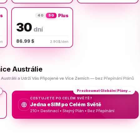
us
Plus
4G
5G
30
dní
86.99 $
en
2.90$/den
ice Austrálie
 Austrálii a Udrží Vás Připojené ve Více Zemích — bez Přepínání Plánů
Prozkoumat Globální Plány
→
CESTUJETE PO CELÉM SVĚTĚ?
Jedna eSIM po Celém Světě
210+ Destinací • Stejný Plán • Bez Přepínání