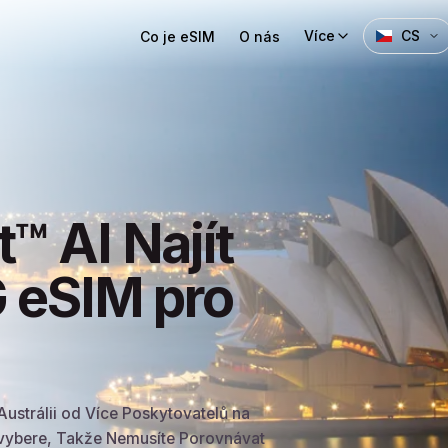
Více
CS
Co je eSIM
O nás
™ AI Najít
G eSIM pro
ustrálii od Více Poskytovatelů na
dvybere, Takže Nemusíte Porovnávat