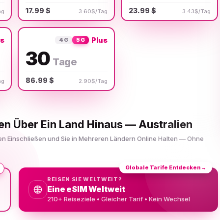
17.99 $
23.99 $
ag
3.60$/Tag
3.43$/Tag
us
Plus
4G
5G
30
Tage
86.99 $
ag
2.90$/Tag
en Über Ein Land Hinaus — Australien
ien Einschließen und Sie in Mehreren Ländern Online Halten — Ohne
Globale Tarife Entdecken
→
REISEN SIE WELTWEIT?
Eine eSIM Weltweit
210+ Reiseziele • Gleicher Tarif • Kein Wechsel