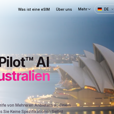
Mehr
DE
Was ist eine eSIM
Über uns
Pilot™ AI
stralien
arife von Mehreren Anbietern an Einem
ss Sie Keine Spezifikationen Selbst