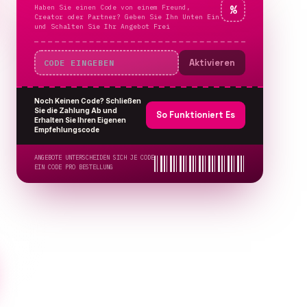
Haben Sie einen Code von einem Freund,
%
Creator oder Partner? Geben Sie Ihn Unten Ein
und Schalten Sie Ihr Angebot Frei
Aktivieren
Noch Keinen Code? Schließen
Sie die Zahlung Ab und
So Funktioniert Es
Erhalten Sie Ihren Eigenen
Empfehlungscode
ANGEBOTE UNTERSCHEIDEN SICH JE CODE
EIN CODE PRO BESTELLUNG