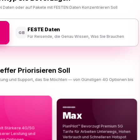
N Daten oder auf Pakete mit FESTEN Daten Konzentrieren Soll
FESTE Daten
GB
Für Reisende, die Genau Wissen, Was Sie Brauchen
effer Priorisieren Soll
ckung und Support, das Sie Möchten — von Günstigen 4G Optionen bis
Max
PlanPilot™ Bevorzugt Premium 5G
hlt Stärkere 4G/5G
Tarife für Arbeiten Unterwegs, Hohen
sserer Leistung und
Verbrauch und Schnelleren Hotspot
gen Optionen