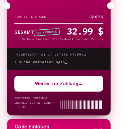
32.99 $
ZWISCHENSUMME
32.99 $
% CASHBACK
GESAMT
10
→
Sichern Sie Sich 10 % Cashback nach der Zahlung
PLANPILOT™ AI //
LETZTE PRÜFUNG
> suche Verbesserungen
_
Weiter zur Zahlung
→
SOFORTIGE LIEFERUNG
INSTALLATION MIT EINEM
TIPPEN
Code Einlösen