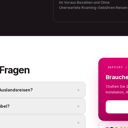
Im Voraus Bezahlen und Ohne
Unerwartete Roaming-Gebühren Reisen
Fragen
SUPPORT /
Brauche
Chatten Sie 
+
 Auslandsreisen?
Installation
+
ibel?
+
★★