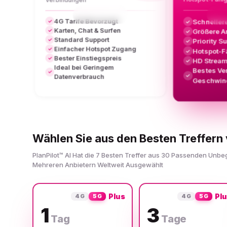
4G Tarife Bevorzugt
Schneller
✓
✓
Karten, Chat & Surfen
Größere A
✓
✓
Standard Support
✓
Priority S
✓
Einfacher Hotspot Zugang
✓
Hotspot-F
✓
Bester Einstiegspreis
✓
HD Stream
✓
Ideal bei Geringem
Bestes Ve
✓
✓
Datenverbrauch
Geschwind
Wählen Sie aus den Besten Treffern 
PlanPilot™ AI Hat die 7 Besten Treffer aus 30 Passenden Unb
Mehreren Anbietern Weltweit Ausgewählt
Plus
Pl
4G
5G
4G
5G
1
3
Tag
Tage