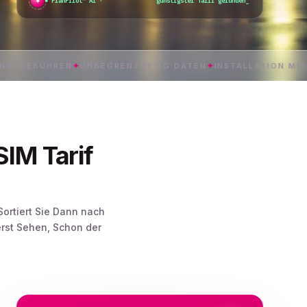
✦
●
PlanPilot™ AI ·
günstigster Tarif gefunden
ÜHREN
✦
UNBEGRENZTE 5G DATEN
✦
INSTALLATION MIT EINEM T
IM Tarif
Sortiert Sie Dann nach
rst Sehen, Schon der