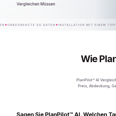
Vergleichen Müssen
GRENZTE 5G DATEN
✦
INSTALLATION MIT EINEM TIPPEN
✦
Wie Plan
PlanPilot™ AI Verglei
Preis, Abdeckung, G
Sagen Sie PlanPilot™ AI, Welchen Ta