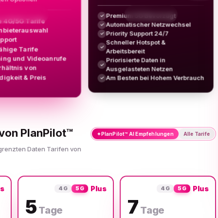
Premium 5G Bevorzugt
✓
e 4G/5G Tarife
Automatischer Netzwechsel
✓
nbieterauswahl
Priority Support 24/7
✓
upport
Schneller Hotspot &
✓
ähige Tarife
Arbeitsbereit
ing und Videoanrufe
Priorisierte Daten in
✓
rhältnis von
Ausgelasteten Netzen
igkeit & Preis
Am Besten bei Hohem Verbrauch
✓
von PlanPilot™
✦
PlanPilot™ AI Empfehlungen
Alle Tarife
egrenzten Daten Tarifen von
us
Plus
Plus
4G
5G
4G
5G
5
7
Tage
Tage