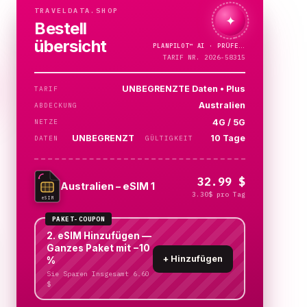
TRAVELDATA.SHOP
✦
Bestell
übersicht
PLANPILOT™
AI ·
PRÜFE…
TARIF NR. 2026-58315
UNBEGRENZTE Daten • Plus
TARIF
Australien
ABDECKUNG
4G / 5G
NETZE
UNBEGRENZT
10 Tage
DATEN
GÜLTIGKEIT
32.99 $
Australien – eSIM 1
3.30$ pro Tag
eSIM
PAKET-COUPON
2. eSIM Hinzufügen —
Ganzes Paket mit −10
+
Hinzufügen
%
Sie Sparen Insgesamt 6.60
$