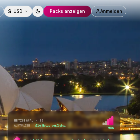
$
USD
Packs anzeigen
Anmelden
Toggle theme
NETZSIGNAL · 5G
AUSTRALIEN
·
alle Netze verfügbar
98%