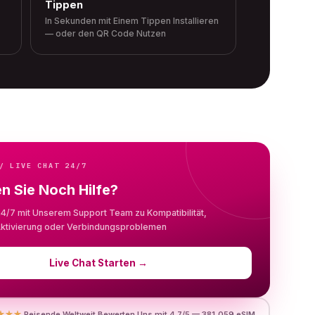
Tippen
In Sekunden mit Einem Tippen Installieren
— oder den QR Code Nutzen
/ LIVE CHAT 24/7
n Sie Noch Hilfe?
24/7 mit Unserem Support Team zu Kompatibilität,
, Aktivierung oder Verbindungsproblemen
Live Chat Starten
→
★★★
Reisende Weltweit Bewerten Uns mit 4.7/5 — 381,059 eSIM