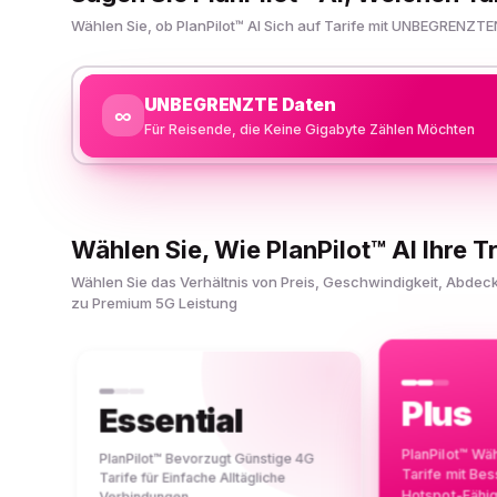
Wählen Sie, ob PlanPilot™ AI Sich auf Tarife mit UNBEGRENZTE
UNBEGRENZTE Daten
∞
Für Reisende, die Keine Gigabyte Zählen Möchten
Wählen Sie, Wie PlanPilot™ AI Ihre Tr
Wählen Sie das Verhältnis von Preis, Geschwindigkeit, Abde
zu Premium 5G Leistung
Plus
Essential
PlanPilot™ Wä
PlanPilot™ Bevorzugt Günstige 4G
Tarife mit Be
Tarife für Einfache Alltägliche
Hotspot-Fähi
Verbindungen