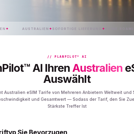
AUSTRALIEN
✦
SOFORTIGE LIEFERUNG
✦
KEINE ROAMING-GEB
// PLANPILOT™ AI
Pilot™ AI Ihren
Australien
eS
Auswählt
cht Australien eSIM Tarife von Mehreren Anbietern Weltweit und 
eschwindigkeit und Gesamtwert — Sodass der Tarif, den Sie Zue
Stärkste Treffer Ist
riftyp Sie Bevorzugen