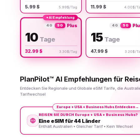
5.99 $
11.99 $
5.99$/Tag
4.00$/T
✦
AI Empfehlung
Plus
Pl
4G
5G
4G
5G
10
15
Tage
Tage
32.99 $
47.99 $
3.30$/Tag
3.20$/T
PlanPilot™ AI Empfehlungen für Reis
Entdecken Sie Regionale und Globale eSIM Tarife, die Austral
Tarifwechsel
Europe + USA + Business Hubs Entdecken
→
REISEN SIE DURCH Europe + USA + Business Hubs?
Eine eSIM für 44 Länder
Enthält Australien • Gleicher Tarif • Kein Wechsel