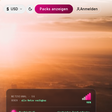
$
USD
Packs anzeigen
Anmelden
Toggle theme
NETZSIGNAL · 5G
BENIN
·
alle Netze verfügbar
98%