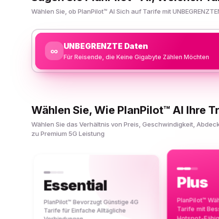
Wählen Sie, ob PlanPilot™ AI Sich auf Tarife mit UNBEGRENZTE
UNBEGRENZTE Daten
∞
Für Reisende, die Keine Gigabyte Zählen Möchten
Wählen Sie, Wie PlanPilot™ AI Ihre Tr
Wählen Sie das Verhältnis von Preis, Geschwindigkeit, Abde
zu Premium 5G Leistung
Plus
Essential
PlanPilot™ Wä
PlanPilot™ Bevorzugt Günstige 4G
Tarife mit Be
Tarife für Einfache Alltägliche
Hotspot-Fähi
Verbindungen