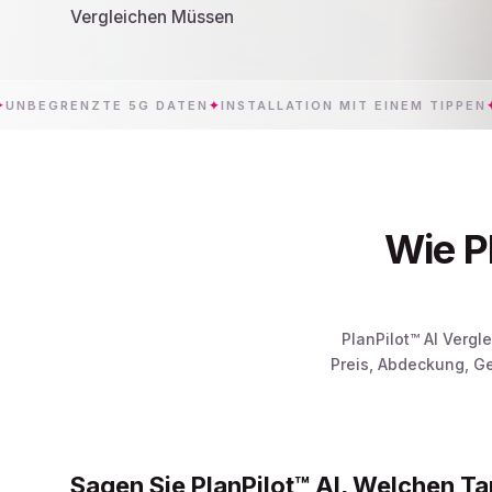
Vergleichen Müssen
RENZTE 5G DATEN
✦
INSTALLATION MIT EINEM TIPPEN
✦
Wie P
PlanPilot™ AI Vergl
Preis, Abdeckung, G
Sagen Sie PlanPilot™ AI, Welchen Ta