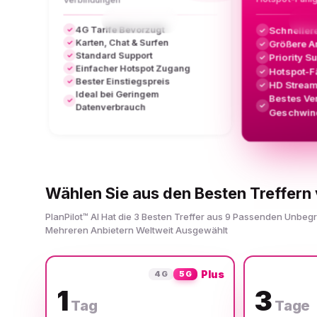
4G Tarife Bevorzugt
Schneller
✓
✓
Karten, Chat & Surfen
Größere A
✓
✓
Standard Support
✓
Priority S
✓
Einfacher Hotspot Zugang
✓
Hotspot-F
✓
Bester Einstiegspreis
✓
HD Stream
✓
Ideal bei Geringem
Bestes Ve
✓
✓
Datenverbrauch
Geschwind
Wählen Sie aus den Besten Treffern 
PlanPilot™ AI Hat die 3 Besten Treffer aus 9 Passenden Unbeg
Mehreren Anbietern Weltweit Ausgewählt
Plus
4G
5G
1
3
Tag
Tage