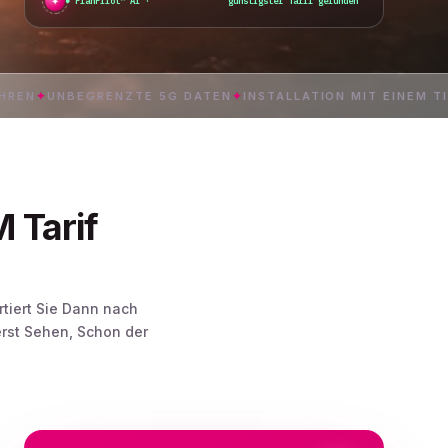
✦
PlanPilot™ AI ·
günstigster Tarif gefunden
_
UNBEGRENZTE 5G DATEN
✦
INSTALLATION MIT EINEM TIPPEN
✦
 Tarif
rtiert Sie Dann nach
rst Sehen, Schon der