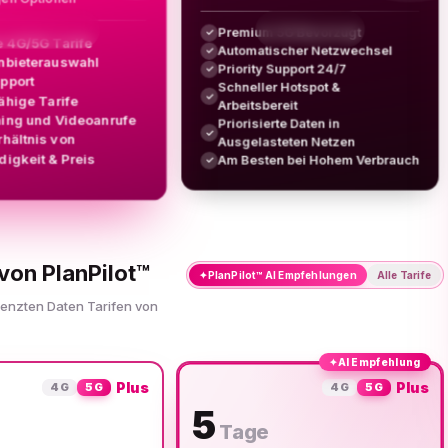
Premium 5G Bevorzugt
✓
e 4G/5G Tarife
Automatischer Netzwechsel
✓
nbieterauswahl
Priority Support 24/7
✓
upport
Schneller Hotspot &
✓
ähige Tarife
Arbeitsbereit
ing und Videoanrufe
Priorisierte Daten in
✓
rhältnis von
Ausgelasteten Netzen
igkeit & Preis
Am Besten bei Hohem Verbrauch
✓
von PlanPilot™
✦
PlanPilot™ AI Empfehlungen
Alle Tarife
renzten Daten Tarifen von
✦
AI Empfehlung
Plus
Plus
4G
5G
4G
5G
5
Tage