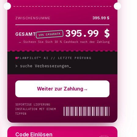
395.99 $
ZWISCHENSUMME
395.99 $
% CASHBACK
GESAMT
10
→
Sichern Sie Sich 10 % Cashback nach der Zahlung
PLANPILOT™ AI //
LETZTE PRÜFUNG
> suche Verbesserungen
Weiter zur Zahlung
→
SOFORTIGE LIEFERUNG
INSTALLATION MIT EINEM
TIPPEN
Code Einlösen