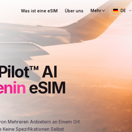
Mehr
DE
Was ist eine eSIM
Über uns
Pilot™ AI
enin
eSIM
von Mehreren Anbietern an Einem Ort.
e Keine Spezifikationen Selbst