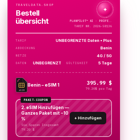
TRAVELDATA.SHOP
✦
Bestell
übersicht
PLANPILOT™
AI ·
TARIF NR. 2026-58136
UNBEGRENZTE Daten • Plus
TARIF
Benin
ABDECKUNG
4G / 5G
NETZE
UNBEGRENZT
5 Tage
DATEN
GÜLTIGKEIT
395.99 $
Benin – eSIM 1
79.20$ pro Tag
eSIM
PAKET-COUPON
2. eSIM Hinzufügen —
Ganzes Paket mit −10
+
Hinzufügen
%
Sie Sparen Insgesamt
79.20 $