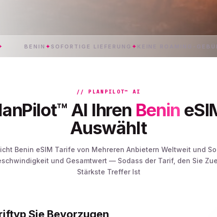
BENIN
✦
SOFORTIGE LIEFERUNG
✦
KEINE ROAMING-GEBÜHREN
✦
// PLANPILOT™ AI
lanPilot™ AI Ihren
Benin
eSIM
Auswählt
eicht Benin eSIM Tarife von Mehreren Anbietern Weltweit und So
eschwindigkeit und Gesamtwert — Sodass der Tarif, den Sie Zue
Stärkste Treffer Ist
riftyp Sie Bevorzugen