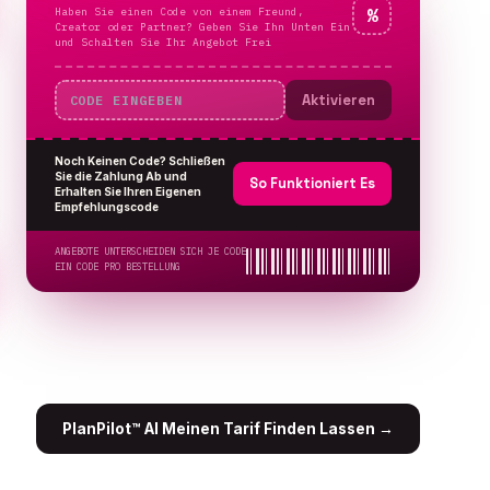
Haben Sie einen Code von einem Freund,
%
Creator oder Partner? Geben Sie Ihn Unten Ein
und Schalten Sie Ihr Angebot Frei
Aktivieren
Noch Keinen Code? Schließen
Sie die Zahlung Ab und
So Funktioniert Es
Erhalten Sie Ihren Eigenen
Empfehlungscode
ANGEBOTE UNTERSCHEIDEN SICH JE CODE
EIN CODE PRO BESTELLUNG
PlanPilot™ AI Meinen Tarif Finden Lassen
→