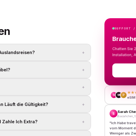
en
SUPPORT /
Brauche
Chatten Sie 
+
 Auslandsreisen?
Installation
+
ibel?
+
★★
S
M
P
eSIM
+
 Läuft die Gültigkeit?
Sarah Ch
S
@sarahchen_t
+
Zahle Ich Extra?
"
Ich Habe trav
vom Moment der
Weniger als Zw