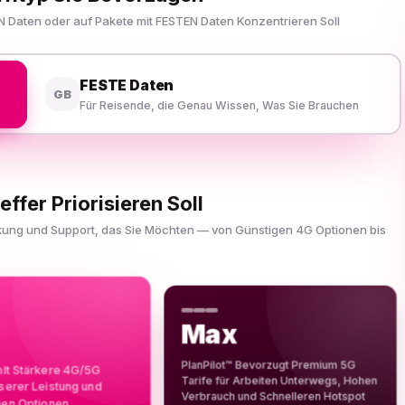
N Daten oder auf Pakete mit FESTEN Daten Konzentrieren Soll
FESTE Daten
GB
Für Reisende, die Genau Wissen, Was Sie Brauchen
effer Priorisieren Soll
ckung und Support, das Sie Möchten — von Günstigen 4G Optionen bis
Max
PlanPilot™ Bevorzugt Premium 5G
hlt Stärkere 4G/5G
Tarife für Arbeiten Unterwegs, Hohen
sserer Leistung und
Verbrauch und Schnelleren Hotspot
gen Optionen