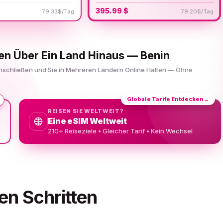
395.99 $
79.33$/Tag
79.20$/Tag
sen Über Ein Land Hinaus — Benin
Einschließen und Sie in Mehreren Ländern Online Halten — Ohne
Globale Tarife Entdecken
→
REISEN SIE WELTWEIT?
Eine eSIM Weltweit
210+ Reiseziele • Gleicher Tarif • Kein Wechsel
en Schritten