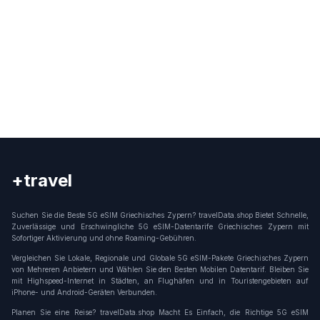
+travel
Connection
Suchen Sie die Beste 5G eSIM Griechisches Zypern? travelData.shop Bietet Schnelle,
Zuverlässige und Erschwingliche 5G eSIM-Datentarife Griechisches Zypern mit
Sofortiger Aktivierung und ohne Roaming-Gebühren.
Vergleichen Sie Lokale, Regionale und Globale 5G eSIM-Pakete Griechisches Zypern
von Mehreren Anbietern und Wählen Sie den Besten Mobilen Datentarif. Bleiben Sie
mit Highspeed-Internet in Städten, an Flughäfen und in Touristengebieten auf
iPhone- und Android-Geräten Verbunden.
Planen Sie eine Reise? travelData.shop Macht Es Einfach, die Richtige 5G eSIM