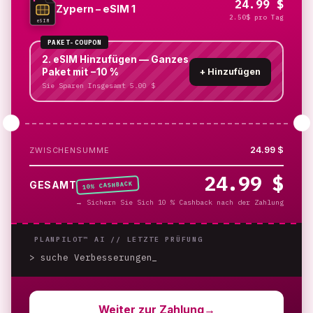
24.99 $
Zypern – eSIM 1
2.50$ pro Tag
eSIM
PAKET-COUPON
2. eSIM Hinzufügen — Ganzes
Paket mit −10 %
+
Hinzufügen
Sie Sparen Insgesamt 5.00 $
24.99 $
ZWISCHENSUMME
24.99 $
% CASHBACK
GESAMT
10
→
Sichern Sie Sich 10 % Cashback nach der Zahlung
PLANPILOT™ AI //
LETZTE PRÜFUNG
> suche Verbesserungen
_
Weiter zur Zahlung
→