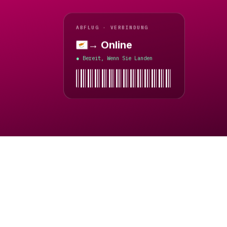
ABFLUG · VERBINDUNG
→ Online
Griechisches Zypern
Bereit, Wenn Sie Landen
●