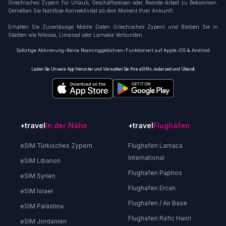
Griechisches Zypern für Urlaub, Geschäftsreisen oder Remote-Arbeit zu Bekommen.
Genießen Sie Nahtlose Konnektivität ab dem Moment Ihrer Ankunft.
Erhalten Sie Zuverlässige Mobile Daten Griechisches Zypern und Bleiben Sie in
Städten wie Nikosia, Limassol oder Larnaka Verbunden.
Sofortige Aktivierung
•
Keine Roaminggebühren
•
Funktioniert auf Apple iOS & Android
Laden Sie Unsere App Herunter und Verwalten Sie Ihre eSIMs Jederzeit und Überall.
+travel
In der Nähe
+travel
Flughäfen
eSIM Türkisches Zypern
Flughafen Larnaca
International
eSIM Libanon
Flughafen Paphos
eSIM Syrien
Flughafen Ercan
eSIM Israel
Flughafen / Air Base
eSIM Palästina
Flughafen Rafic Hariri
eSIM Jordanien