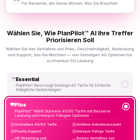
Für Reisende, die Genau Wissen, Was Sie Brauchen
Wählen Sie, Wie PlanPilot™ AI Ihre Treffer
Priorisieren Soll
Wählen Sie das Verhältnis von Preis, Geschwindigkeit, Abdeckung
und Support, das Sie Möchten — von Günstigen 4G Optionen bis
zu Premium 5G Leistung
Essential
PlanPilot™ Bevorzugt Günstige 4G Tarife für Einfache
Alltägliche Verbindungen
Plus
PlanPilot™ Wählt Stärkere 4G/5G Tarife mit Besserer
Leistung und Hotspot-Fähigen Optionen
Schnellere 4G/5G Tarife
Größere Anbieterauswahl
✓
✓
Priority Support
Hotspot-Fähige Tarife
✓
✓
HD Streaming und
Bestes Verhältnis von