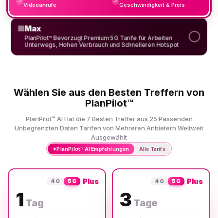
✓
✓
Videoanrufe
Geschwindigkeit & Preis
Max
PlanPilot™ Bevorzugt Premium 5G Tarife für Arbeiten
Unterwegs, Hohen Verbrauch und Schnelleren Hotspot
Wählen Sie aus den Besten Treffern von
PlanPilot™
PlanPilot™ AI Hat die 7 Besten Treffer aus 25 Passenden
Unbegrenzten Daten Tarifen von Mehreren Anbietern Weltweit
Ausgewählt
✦
PlanPilot™ AI Empfehlungen
Alle Tarife
Plus
Plus
4G
5G
4G
5G
1
3
Tag
Tage