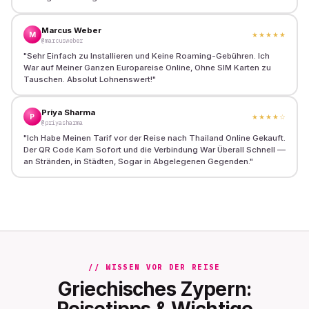
Marcus Weber
M
★★★★★
@marcusweber
"
Sehr Einfach zu Installieren und Keine Roaming-Gebühren. Ich
War auf Meiner Ganzen Europareise Online, Ohne SIM Karten zu
Tauschen. Absolut Lohnenswert!
"
Priya Sharma
P
★★★★
☆
@priyasharma
"
Ich Habe Meinen Tarif vor der Reise nach Thailand Online Gekauft.
Der QR Code Kam Sofort und die Verbindung War Überall Schnell —
an Stränden, in Städten, Sogar in Abgelegenen Gegenden.
"
// WISSEN VOR DER REISE
Griechisches Zypern:
Reisetipps & Wichtige