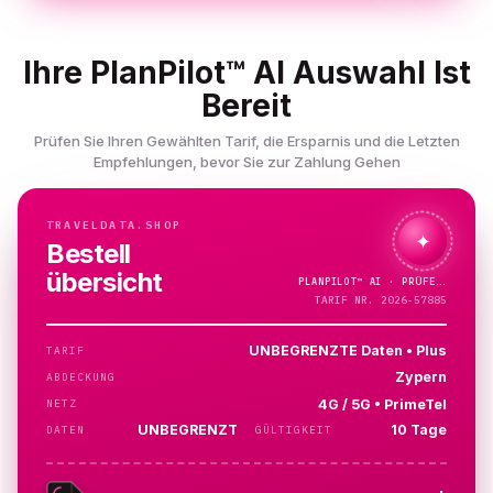
Ihre PlanPilot™ AI Auswahl Ist
Bereit
Prüfen Sie Ihren Gewählten Tarif, die Ersparnis und die Letzten
Empfehlungen, bevor Sie zur Zahlung Gehen
TRAVELDATA.SHOP
✦
Bestell
übersicht
PLANPILOT™
AI ·
TARIF NR. 2026-57885
UNBEGRENZTE Daten • Plus
TARIF
Zypern
ABDECKUNG
4G / 5G • PrimeTel
NETZ
UNBEGRENZT
10 Tage
DATEN
GÜLTIGKEIT