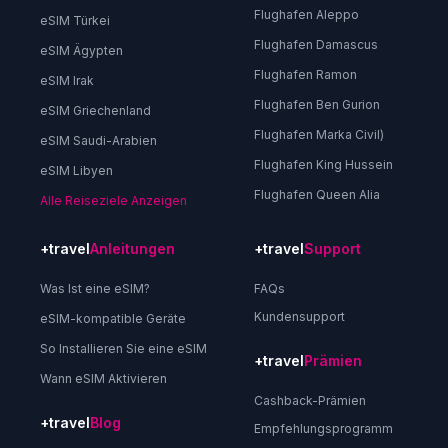
Flughafen Aleppo
eSIM Türkei
Flughafen Damascus
eSIM Ägypten
Flughafen Ramon
eSIM Irak
Flughafen Ben Gurion
eSIM Griechenland
Flughafen Marka Civil)
eSIM Saudi-Arabien
Flughafen King Hussein
eSIM Libyen
Flughafen Queen Alia
Alle Reiseziele Anzeigen
+travel
Anleitungen
+travel
Support
Was Ist eine eSIM?
FAQs
Kundensupport
eSIM-kompatible Geräte
So Installieren Sie eine eSIM
+travel
Prämien
Wann eSIM Aktivieren
Cashback-Prämien
+travel
Blog
Empfehlungsprogramm