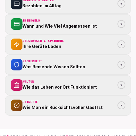
BARGELD & KARTEN
▾
Bezahlen im Alltag
TRINKGELD
▾
Wann und Wie Viel Angemessen Ist
STECKDOSEN & SPANNUNG
▾
Ihre Geräte Laden
SICHERHEIT
▾
Was Reisende Wissen Sollten
KULTUR
▾
Wie das Leben vor Ort Funktioniert
ETIKETTE
▾
Wie Man ein Rücksichtsvoller Gast Ist
BEGRENZTE 5G DATEN
✦
INSTALLATION MIT EINEM TIPPEN
✦