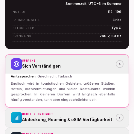
Sommerzeit, UTC+3 im Sommer
112 · 199
NOTRUF
Links
FAHRBAHNSEITE
Typ G
STECKERTYP
240 V, 50 Hz
SPANNUNG
SPRACHE
▾
Sich Verständigen
Amtssprachen
:
Griechisch, Türkisch
Englisch wird in touristischen Gebieten, größeren Städten,
Hotels, Autovermietungen und vielen Restaurants weithin
gesprochen. In kleineren Dörfern wird Englisch ebenfalls
häufig verstanden, kann aber eingeschränkter sein.
MOBIL & INTERNET
▾
Abdeckung, Roaming & eSIM Verfügbarkeit