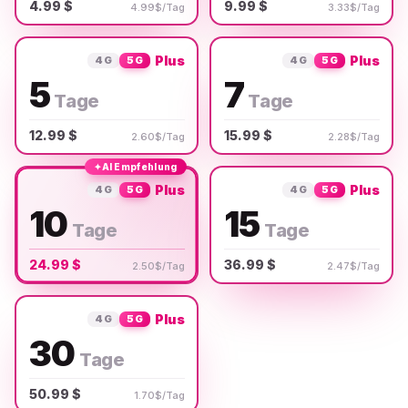
4.99 $
9.99 $
4.99$/Tag
3.33$/Tag
Plus
Plus
4G
5G
4G
5G
5
7
Tage
Tage
12.99 $
15.99 $
2.60$/Tag
2.28$/Tag
✦
AI Empfehlung
Plus
Plus
4G
5G
4G
5G
10
15
Tage
Tage
24.99 $
36.99 $
2.50$/Tag
2.47$/Tag
Plus
4G
5G
30
Tage
50.99 $
1.70$/Tag