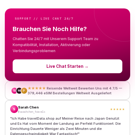
SUPPORT // LIVE CHAT 24/7
Brauchen Sie Noch Hilfe?
Chatten Sie 24/7 mit Unserem Support Team zu
Kompatibilität, Installation, Aktivierung oder
Verbindungsproblemen
Live Chat Starten
→
★★★★★
Reisende Weltweit Bewerten Uns mit 4.7/5 —
S
M
P
379,446 eSIM Bestellungen Weltweit Ausgeliefert
Sarah Chen
S
★★★★★
@sarahchen_travels
"
Ich Habe travelData.shop auf Meiner Reise nach Japan Genutzt
und Es Hat vom Moment der Landung an Perfekt Funktioniert. Die
Einrichtung Dauerte Weniger als Zwei Minuten und die
Datengeschwindigkeit War Fantastisch!
"