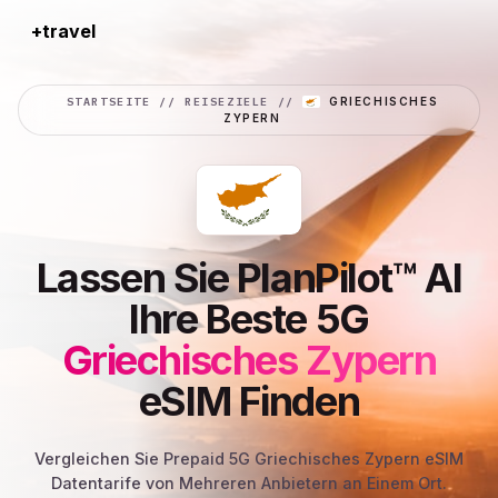
+travel
Connection
STARTSEITE
//
REISEZIELE
//
GRIECHISCHES
ZYPERN
Lassen Sie PlanPilot™ AI
Ihre Beste 5G
Griechisches Zypern
eSIM Finden
Vergleichen Sie Prepaid 5G Griechisches Zypern eSIM
Datentarife von Mehreren Anbietern an Einem Ort.