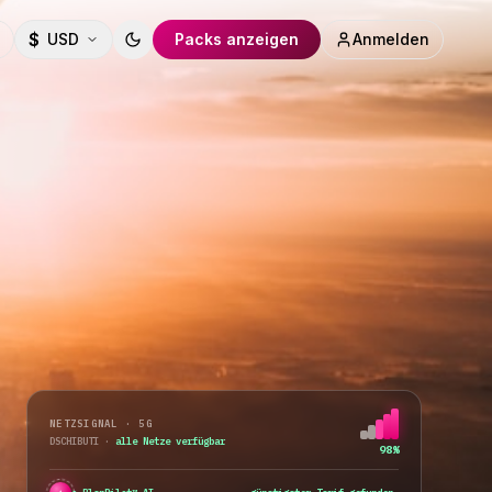
$
USD
Packs anzeigen
Anmelden
Toggle theme
NETZSIGNAL · 5G
DSCHIBUTI
·
alle Netze verfügbar
98%