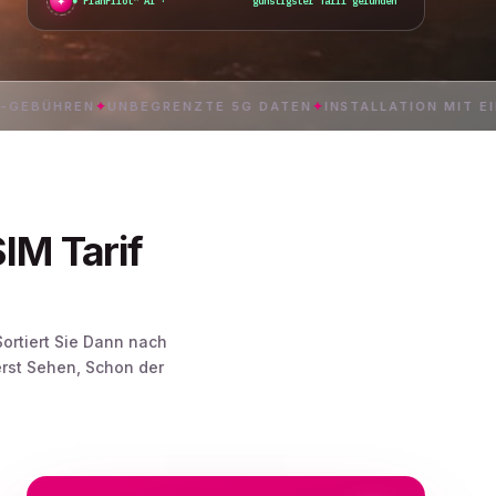
✦
PlanPilot™ AI ·
günstigster Tarif gefunden
_
HREN
✦
UNBEGRENZTE 5G DATEN
✦
INSTALLATION MIT EINEM T
IM Tarif
Sortiert Sie Dann nach
rst Sehen, Schon der