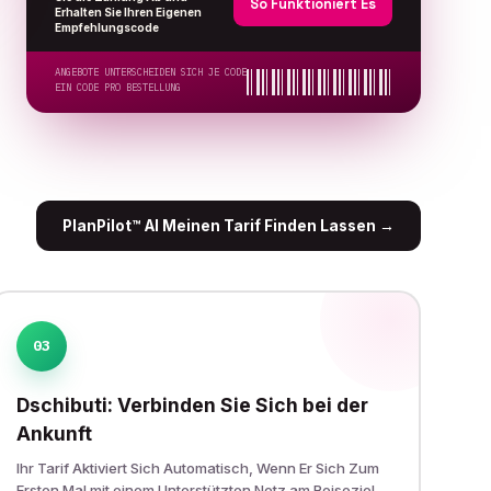
So Funktioniert Es
Erhalten Sie Ihren Eigenen
Empfehlungscode
ANGEBOTE UNTERSCHEIDEN SICH JE CODE
EIN CODE PRO BESTELLUNG
PlanPilot™ AI Meinen Tarif Finden Lassen
→
03
Dschibuti: Verbinden Sie Sich bei der
Ankunft
Ihr Tarif Aktiviert Sich Automatisch, Wenn Er Sich Zum
Ersten Mal mit einem Unterstützten Netz am Reiseziel