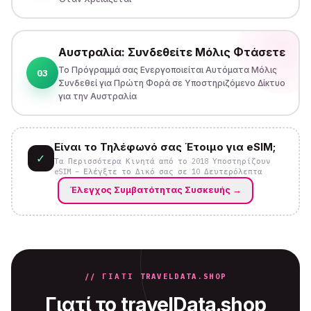
Αυστραλία: Συνδεθείτε Μόλις Φτάσετε
Το Πρόγραμμά σας Ενεργοποιείται Αυτόματα Μόλις
03
Συνδεθεί για Πρώτη Φορά σε Υποστηριζόμενο Δίκτυο
για την Αυστραλία
Είναι το Τηλέφωνό σας Έτοιμο για eSIM;
✓
Τα Περισσότερα Κινητά από το 2018 Υποστηρίζουν
eSIM – Ελέγξτε το Δικό σας σε 10 Δευτερόλεπτα
Έλεγχος Συμβατότητας Συσκευής
→
// ΓΙΑΤΊ TRAVELDATA.SHOP
Γιατί το travelData.shop