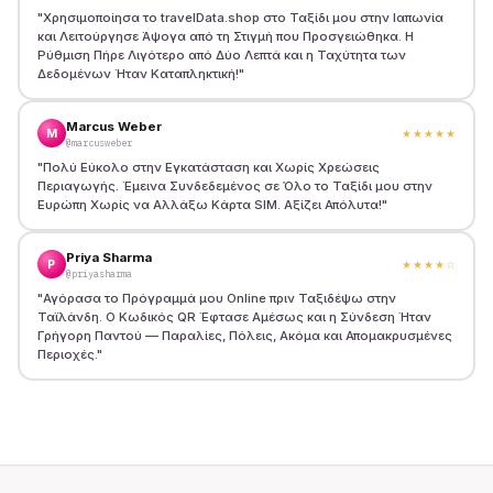
"
Χρησιμοποίησα το travelData.shop στο Ταξίδι μου στην Ιαπωνία
και Λειτούργησε Άψογα από τη Στιγμή που Προσγειώθηκα. Η
Ρύθμιση Πήρε Λιγότερο από Δύο Λεπτά και η Ταχύτητα των
Δεδομένων Ήταν Καταπληκτική!
"
Marcus Weber
M
★★★★★
@marcusweber
"
Πολύ Εύκολο στην Εγκατάσταση και Χωρίς Χρεώσεις
Περιαγωγής. Έμεινα Συνδεδεμένος σε Όλο το Ταξίδι μου στην
Ευρώπη Χωρίς να Αλλάξω Κάρτα SIM. Αξίζει Απόλυτα!
"
Priya Sharma
P
★★★★
☆
@priyasharma
"
Αγόρασα το Πρόγραμμά μου Online πριν Ταξιδέψω στην
Ταϊλάνδη. Ο Κωδικός QR Έφτασε Αμέσως και η Σύνδεση Ήταν
Γρήγορη Παντού — Παραλίες, Πόλεις, Ακόμα και Απομακρυσμένες
Περιοχές.
"