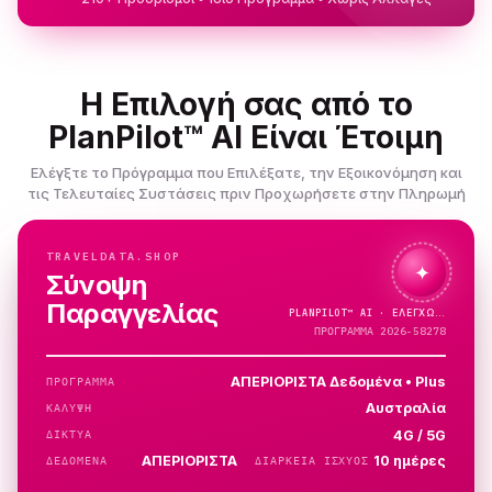
Η Επιλογή σας από το
PlanPilot™ AI Είναι Έτοιμη
Ελέγξτε το Πρόγραμμα που Επιλέξατε, την Εξοικονόμηση και
τις Τελευταίες Συστάσεις πριν Προχωρήσετε στην Πληρωμή
TRAVELDATA.SHOP
✦
Σύνοψη
Παραγγελίας
PLANPILOT™
AI ·
ΠΡΟΓΡΑΜΜΑ 2026-58278
ΑΠΕΡΙΟΡΙΣΤΑ Δεδομένα • Plus
ΠΡΌΓΡΑΜΜΑ
Αυστραλία
ΚΆΛΥΨΗ
4G / 5G
ΔΊΚΤΥΑ
ΑΠΕΡΙΟΡΙΣΤΑ
10 ημέρες
ΔΕΔΟΜΈΝΑ
ΔΙΆΡΚΕΙΑ ΙΣΧΎΟΣ