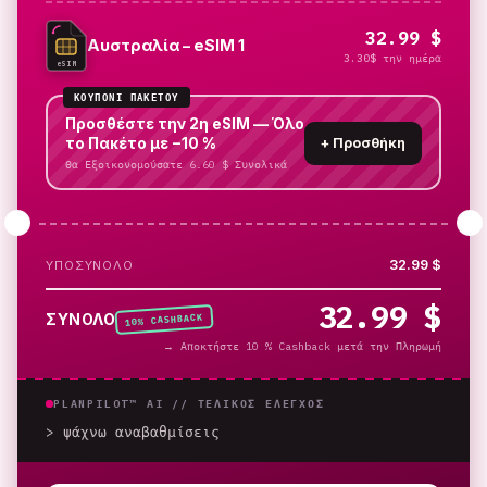
32.99 $
Αυστραλία – eSIM 1
3.30$ την ημέρα
eSIM
ΚΟΥΠΌΝΙ ΠΑΚΈΤΟΥ
Προσθέστε την 2η eSIM — Όλο
το Πακέτο με −10 %
+
Προσθήκη
Θα Εξοικονομούσατε 6.60 $ Συνολικά
32.99 $
ΥΠΟΣΎΝΟΛΟ
32.99 $
% CASHBACK
ΣΎΝΟΛΟ
10
→
Αποκτήστε 10 % Cashback μετά την Πληρωμή
PLANPILOT™ AI //
ΤΕΛΙΚΌΣ ΈΛΕΓΧΟΣ
> ψάχνω αναβαθμίσεις
_