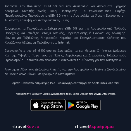
Αγοράστε την Καλύτερη eSIM 5G για την Αυστραλία και Απολαύστε Γρήγορα
Δεδομένα Κινητής Χωρίς Τέλη Περιαγωγής. Το travelData.shop Παρέχει
Προπληρωμένα Προγράμματα eSIM 5G για την Αυστραλία, με Άμεση Ενεργοποίηση,
Αξιόπιστη Κάλυψη και Ανταγωνιστικές Τιμές.
Συγκρίνετε τα Προγράμματα Δεδομένων eSIM 5G για την Αυστραλία από Πολλούς
Παρόχους και Επιλέξτε μεταξύ Τοπικής, Περιφερειακής ή Παγκόσμιας Κάλυψης.
Ιδανικό για Ταξιδιώτες, Ψηφιακούς Νομάδες και Επαγγελματικούς Χρήστες που
Χρειάζονται Αξιόπιστη Πρόσβαση στο Internet.
Ενεργοποιήστε την eSIM 5G σας σε Δευτερόλεπτα και Μείνετε Online με Δεδομένα
Κινητής Υψηλής Ταχύτητας σε Πόλεις, Αεροδρόμια και Δημοφιλείς Ταξιδιωτικούς
Προορισμούς. Το travelData.shop σας Διευκολύνει τη Σύνδεση για την Αυστραλία.
Αποκτήστε Αξιόπιστα Δεδομένα Κινητής για την Αυστραλία και Μείνετε Συνδεδεμένοι
σε Πόλεις όπως Σίδνεϊ, Μελβούρνη ή Μπρίσμπεϊν.
Άμεση Ενεργοποίηση
•
Χωρίς Τέλη Περιαγωγής
•
Λειτουργεί σε Apple iOS & Android
Κατεβάστε την Εφαρμογή μας και Διαχειριστείτε τα eSIM σας Οποιαδήποτε Στιγμή, Οπουδήποτε.
+travel
Κοντά
+travel
Αεροδρόμια