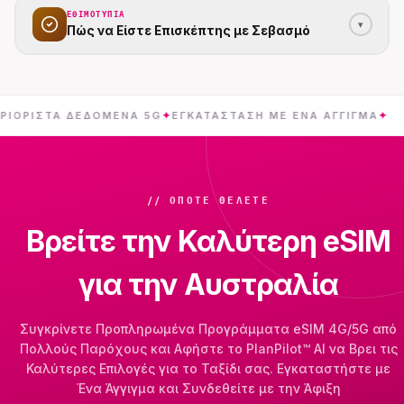
ΕΘΙΜΟΤΥΠΊΑ
▾
Πώς να Είστε Επισκέπτης με Σεβασμό
ΤΑ ΔΕΔΟΜΈΝΑ 5G
✦
ΕΓΚΑΤΆΣΤΑΣΗ ΜΕ ΈΝΑ ΆΓΓΙΓΜΑ
✦
ΑΥΣ
// ΌΠΟΤΕ ΘΈΛΕΤΕ
Βρείτε την Καλύτερη eSIM
για την Αυστραλία
Συγκρίνετε Προπληρωμένα Προγράμματα eSIM 4G/5G από
Πολλούς Παρόχους και Αφήστε το PlanPilot™ AI να Βρει τις
Καλύτερες Επιλογές για το Ταξίδι σας. Εγκαταστήστε με
Ένα Άγγιγμα και Συνδεθείτε με την Άφιξη