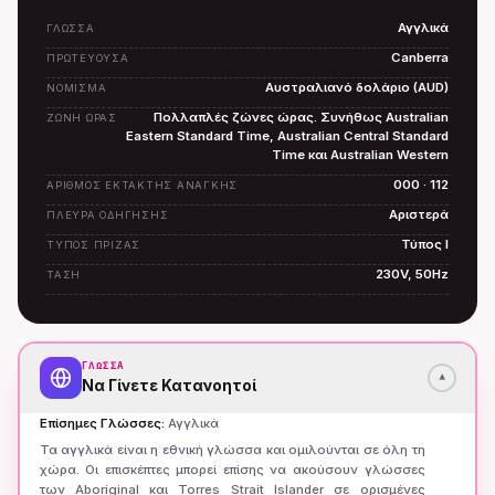
Αγγλικά
ΓΛΏΣΣΑ
Canberra
ΠΡΩΤΕΎΟΥΣΑ
Αυστραλιανό δολάριο (AUD)
ΝΌΜΙΣΜΑ
Πολλαπλές ζώνες ώρας. Συνήθως Australian
ΖΏΝΗ ΏΡΑΣ
Eastern Standard Time, Australian Central Standard
Time και Australian Western
000 · 112
ΑΡΙΘΜΌΣ ΈΚΤΑΚΤΗΣ ΑΝΆΓΚΗΣ
Αριστερά
ΠΛΕΥΡΆ ΟΔΉΓΗΣΗΣ
Τύπος I
ΤΎΠΟΣ ΠΡΊΖΑΣ
230V, 50Hz
ΤΆΣΗ
ΓΛΏΣΣΑ
▾
Να Γίνετε Κατανοητοί
Επίσημες Γλώσσες
:
Αγγλικά
Τα αγγλικά είναι η εθνική γλώσσα και ομιλούνται σε όλη τη
χώρα. Οι επισκέπτες μπορεί επίσης να ακούσουν γλώσσες
των Aboriginal και Torres Strait Islander σε ορισμένες