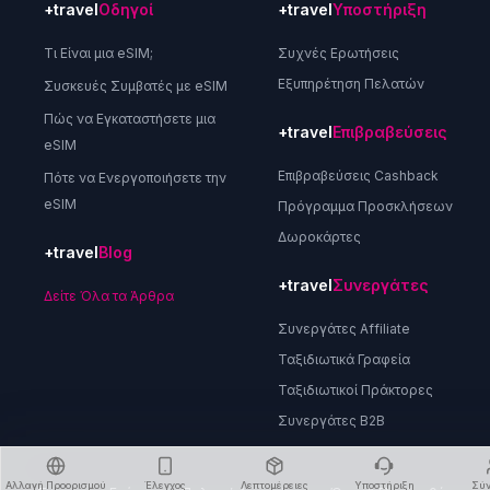
+travel
Οδηγοί
+travel
Υποστήριξη
Τι Είναι μια eSIM;
Συχνές Ερωτήσεις
Εξυπηρέτηση Πελατών
Συσκευές Συμβατές με eSIM
Πώς να Εγκαταστήσετε μια
+travel
Επιβραβεύσεις
eSIM
Επιβραβεύσεις Cashback
Πότε να Ενεργοποιήσετε την
eSIM
Πρόγραμμα Προσκλήσεων
Δωροκάρτες
+travel
Blog
+travel
Συνεργάτες
Δείτε Όλα τα Άρθρα
Συνεργάτες Affiliate
Ταξιδιωτικά Γραφεία
Ταξιδιωτικοί Πράκτορες
Συνεργάτες B2B
Αλλαγή Προορισμού
Έλεγχος
Λεπτομέρειες
Υποστήριξη
Σύ