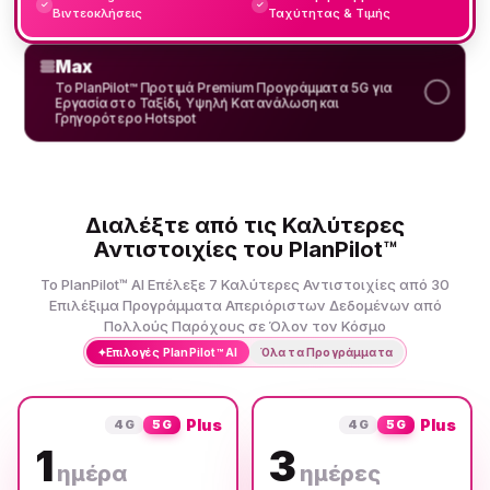
✓
✓
Βιντεοκλήσεις
Ταχύτητας & Τιμής
Max
Το PlanPilot™ Προτιμά Premium Προγράμματα 5G για
Εργασία στο Ταξίδι, Υψηλή Κατανάλωση και
Γρηγορότερο Hotspot
Διαλέξτε από τις Καλύτερες
Αντιστοιχίες του PlanPilot™
Το PlanPilot™ AI Επέλεξε 7 Καλύτερες Αντιστοιχίες από 30
Επιλέξιμα Προγράμματα Απεριόριστων Δεδομένων από
Πολλούς Παρόχους σε Όλον τον Κόσμο
✦
Επιλογές PlanPilot™ AI
Όλα τα Προγράμματα
Plus
Plus
4G
5G
4G
5G
1
3
ημέρα
ημέρες