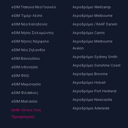
eSIM Παπούα Νέα Γουινέα
Αεροδρόμιο Wellcamp
eSIM Τιμόρ-Λέστε
Αεροδρόμιο Melbourne
eSIM Νέα Καληδονία
Αεροδρόμιο / RAAF Darwin
eSIM Νήσοι Σολομώντος
Αεροδρόμιο Cairns
eSIM Νήσος Νόρφολκ
Αεροδρόμιο Melbourne
Avalon
eSIM Νέα Ζηλανδία
Αεροδρόμιο Sydney Smith
eSIM Βανουάτου
Αεροδρόμιο Sunshine Coast
eSIM Ινδονησία
Αεροδρόμιο Broome
eSIM Φίτζι
Αεροδρόμιο Hobart
eSIM Μικρονησία
Αεροδρόμιο Port Hedland
eSIM Φιλιππίνες
Αεροδρόμιο Newcastle
eSIM Μαλαισία
Αεροδρόμιο Adelaide
Δείτε Όλους τους
Προορισμούς