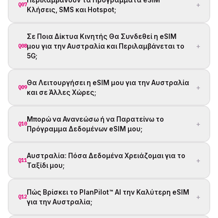
+
Q07
Κλήσεις, SMS και Hotspot;
Σε Ποια Δίκτυα Κινητής Θα Συνδεθεί η eSIM
+
μου για την Αυστραλία και Περιλαμβάνεται το
Q08
5G;
Θα Λειτουργήσει η eSIM μου για την Αυστραλία
+
Q09
και σε Άλλες Χώρες;
Μπορώ να Ανανεώσω ή να Παρατείνω το
+
Q10
Πρόγραμμα Δεδομένων eSIM μου;
Αυστραλία: Πόσα Δεδομένα Χρειάζομαι για το
+
Q11
Ταξίδι μου;
Πώς Βρίσκει το PlanPilot™ AI την Καλύτερη eSIM
+
Q12
για την Αυστραλία;