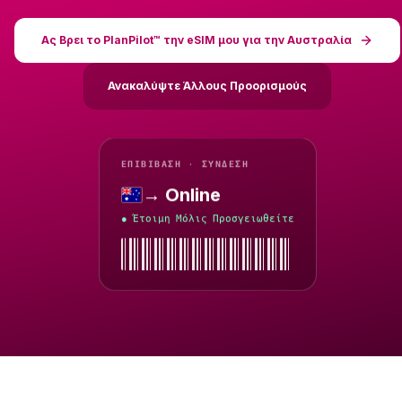
Ας Βρει το PlanPilot™ την eSIM μου για την Αυστραλία
Ανακαλύψτε Άλλους Προορισμούς
ΕΠΙΒΊΒΑΣΗ · ΣΎΝΔΕΣΗ
→ Online
Αυστραλία
Έτοιμη Μόλις Προσγειωθείτε
●