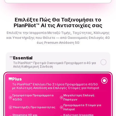
Επιλέξτε Πώς Θα Ταξινομήσει το
PlanPilot™ AI τις Αντιστοιχίες σας
Επιλέξτε την Ισορροπία Μεταξύ Τιμής, Ταχύτητας, Κάλυψης
και Υποστήριξης που Θέλετε — από Οικονομικές Επιλογές 4G
έως Premium Απόδοση 5G
Essential
Το PlanPilot™ Προτιμά Οικονομικά Προγράμματα 4G για
Απλή Καθημερινή Σύνδεση
Plus
Το PlanPilot™ Επιλέγει Πιο Στέρεα Προγράμματα 4G/5G
με Καλύτερη Απόδοση και Επιλογές Έτοιμες για Hotspot
Γρηγορότερα Προγράμματα
Μεγαλύτερη Επιλογή
✓
✓
4G/5G
Παρόχων
Προγράμματα Έτοιμα για
Υποστήριξη Προτεραιότητας
✓
✓
Hotspot
Streaming HD και
Καλύτερη Ισορροπία