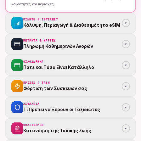
κοινότητες και περιοχές.
ΚΙΝΗΤΗ & INTERNET
▾
Κάλυψη, Περιαγωγή & Διαθεσιμότητα eSIM
ΜΕΤΡΗΤΆ & ΚΆΡΤΕΣ
▾
Πληρωμή Καθημερινών Αγορών
ΦΙΛΟΔΏΡΗΜΑ
▾
Πότε και Πόσο Είναι Κατάλληλο
ΠΡΊΖΕΣ & ΤΆΣΗ
▾
Φόρτιση των Συσκευών σας
ΑΣΦΆΛΕΙΑ
▾
Τι Πρέπει να Ξέρουν οι Ταξιδιώτες
ΠΟΛΙΤΙΣΜΌΣ
▾
Κατανόηση της Τοπικής Ζωής