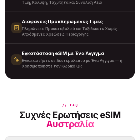
Τιμή, Κάλυψη, Ταχύτητα και Συνολική Αξία
Διαφανείς Προπληρωμένες Τιμές
Πληρώνετε Προκαταβολικά και Ταξιδεύετε Χωρίς
Απρόσμενες Χρεώσεις Περιαγωγής
Εγκατάσταση eSIM με Ένα Άγγιγμα
Εγκαταστήστε σε Δευτερόλεπτα με Ένα Άγγιγμα — ή
Χρησιμοποιήστε τον Κωδικό QR
// FAQ
Συχνές Ερωτήσεις eSIM
Αυστραλία