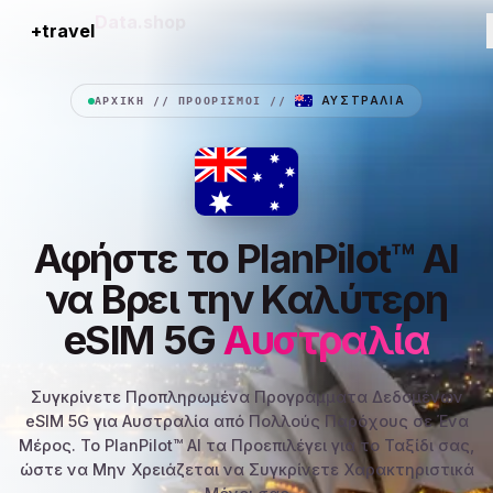
+travel
Connection
ΑΡΧΙΚΉ
//
ΠΡΟΟΡΙΣΜΟΊ
//
ΑΥΣΤΡΑΛΊΑ
Αφήστε το PlanPilot™ AI
να Βρει την Καλύτερη
eSIM 5G
Αυστραλία
Συγκρίνετε Προπληρωμένα Προγράμματα Δεδομένων
eSIM 5G για Αυστραλία από Πολλούς Παρόχους σε Ένα
Μέρος. Το PlanPilot™ AI τα Προεπιλέγει για το Ταξίδι σας,
ώστε να Μην Χρειάζεται να Συγκρίνετε Χαρακτηριστικά