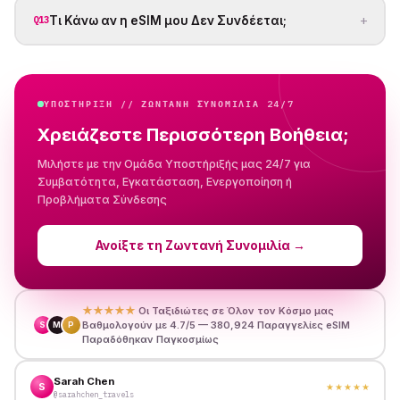
+
Τι Κάνω αν η eSIM μου Δεν Συνδέεται;
Q13
ΥΠΟΣΤΉΡΙΞΗ // ΖΩΝΤΑΝΗ ΣΥΝΟΜΙΛΙΑ 24/7
Χρειάζεστε Περισσότερη Βοήθεια;
Μιλήστε με την Ομάδα Υποστήριξής μας 24/7 για
Συμβατότητα, Εγκατάσταση, Ενεργοποίηση ή
Προβλήματα Σύνδεσης
Ανοίξτε τη Ζωντανή Συνομιλία
→
★★★★★
Οι Ταξιδιώτες σε Όλον τον Κόσμο μας
Βαθμολογούν με 4.7/5 — 380,924 Παραγγελίες eSIM
S
M
P
Παραδόθηκαν Παγκοσμίως
Sarah Chen
S
★★★★★
@sarahchen_travels