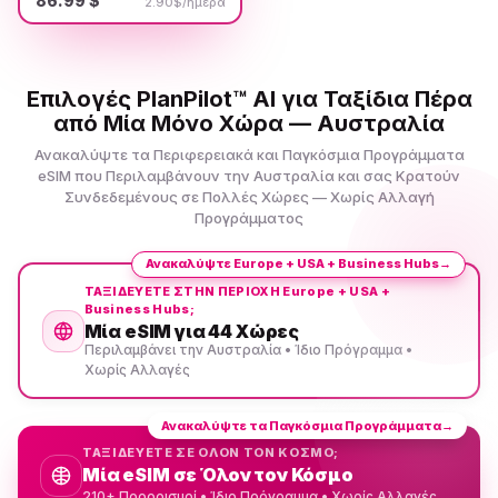
86.99 $
2.90$/ημέρα
Επιλογές PlanPilot™ AI για Ταξίδια Πέρα
από Μία Μόνο Χώρα — Αυστραλία
Ανακαλύψτε τα Περιφερειακά και Παγκόσμια Προγράμματα
eSIM που Περιλαμβάνουν την Αυστραλία και σας Κρατούν
Συνδεδεμένους σε Πολλές Χώρες — Χωρίς Αλλαγή
Προγράμματος
Ανακαλύψτε Europe + USA + Business Hubs
→
ΤΑΞΙΔΕΥΕΤΕ ΣΤΗΝ ΠΕΡΙΟΧΗ Europe + USA +
Business Hubs;
Μία eSIM για 44 Χώρες
Περιλαμβάνει την Αυστραλία • Ίδιο Πρόγραμμα •
Χωρίς Αλλαγές
Ανακαλύψτε τα Παγκόσμια Προγράμματα
→
ΤΑΞΙΔΕΥΕΤΕ ΣΕ ΟΛΟΝ ΤΟΝ ΚΟΣΜΟ;
Μία eSIM σε Όλον τον Κόσμο
210+ Προορισμοί • Ίδιο Πρόγραμμα • Χωρίς Αλλαγές