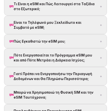
Τι Είναι η eSIM και Πώς Λειτουργεί στα Ταξίδια
+
Q01
στο Εξωτερικό;
Είναι το Τηλέφωνό μου Ξεκλείδωτο και
+
Q02
Συμβατό με eSIM;
+
Πώς Εγκαθιστώ την eSIM μου;
Q03
Πότε Ενεργοποιείται το Πρόγραμμα eSIM μου
+
Q04
και από Πότε Μετράει η Διάρκεια Ισχύος;
Γιατί Πρέπει να Ενεργοποιήσω την Περιαγωγή
+
Q05
Δεδομένων και Θα Πληρώσω Περισσότερα;
Μπορώ να Χρησιμοποιώ τη Φυσική SIM και την
+
Q06
eSIM Ταυτόχρονα;
Περιλαμβάνουν τα Προγράμματα eSIM