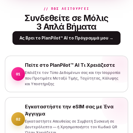
// ΠΏΣ ΛΕΙΤΟΥΡΓΕΊ
Συνδεθείτε σε Μόλις
3 Απλά Βήματα
Ας Βρει το PlanPilot™ AI το Πρόγραμμά μου
→
Πείτε στο PlanPilot™ AI Τι Χρειάζεστε
Επιλέξτε τον Τύπο Δεδομένων σας και την Ισορροπία
01
που Προτιμάτε Μεταξύ Τιμής, Ταχύτητας, Κάλυψης
και Υποστήριξης
Εγκαταστήστε την eSIM σας με Ένα
Άγγιγμα
02
Εγκαταστήστε Απευθείας σε Συμβατή Συσκευή σε
Δευτερόλεπτα — ή Χρησιμοποιήστε τον Κωδικό QR
Όταν Χρειάζεται