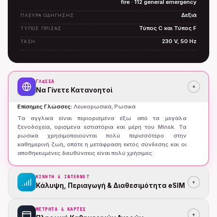
fire · 112 general emergency
Δεξιά
ΠΛΕΥΡΆ ΟΔΉΓΗΣΗΣ
Τύπος C και Τύπος F
ΤΎΠΟΣ ΠΡΊΖΑΣ
230 V, 50 Hz
ΤΆΣΗ
ΓΛΏΣΣΑ
▾
Να Γίνετε Κατανοητοί
Επίσημες Γλώσσες
:
Λευκορωσικά, Ρωσικά
Τα αγγλικά είναι περιορισμένα έξω από τα μεγάλα
ξενοδοχεία, ορισμένα εστιατόρια και μέρη του Minsk. Τα
ρωσικά χρησιμοποιούνται πολύ περισσότερο στην
καθημερινή ζωή, οπότε η μετάφραση εκτός σύνδεσης και οι
αποθηκευμένες διευθύνσεις είναι πολύ χρήσιμες.
ΚΙΝΗΤΗ & INTERNET
▾
Κάλυψη, Περιαγωγή & Διαθεσιμότητα eSIM
ΜΕΤΡΗΤΆ & ΚΆΡΤΕΣ
▾