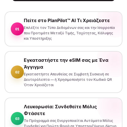
Πείτε στο PlanPilot™ AI Τι Χρειάζεστε
Επιλέξτε τον Τύπο Δεδομένων σας και την Ισορροπία
01
που Προτιμάτε Μεταξύ Τιμής, Ταχύτητας, Κάλυψης
και Υποστήριξης
Εγκαταστήστε την eSIM σας με Ένα
Άγγιγμα
02
Εγκαταστήστε Απευθείας σε Συμβατή Συσκευή σε
Δευτερόλεπτα — ή Χρησιμοποιήστε τον Κωδικό QR
Όταν Χρειάζεται
Λευκορωσία: Συνδεθείτε Μόλις
Φτάσετε
03
Το Πρόγραμμά σας Ενεργοποιείται Αυτόματα Μόλις
Συνδεθεί για Πρώτη Φορά σε Υποστηριζόμενο Δίκτυο