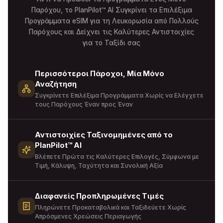
Παρόχου, το PlanPilot™ AI Συγκρίνει τα Επιλέξιμα
Προγράμματα eSIM για τη Λευκορωσία από Πολλούς
Παρόχους και Δείχνει τις Καλύτερες Αντιστοιχίες
για το Ταξίδι σας
Περισσότεροι Πάροχοι, Μία Μόνο
Αναζήτηση
Συγκρίνετε Επιλέξιμα Προγράμματα Χωρίς να Ελέγχετε
τους Παρόχους Έναν προς Έναν
Αντιστοιχίες Ταξινομημένες από το
PlanPilot™ AI
Βλέπετε Πρώτα τις Καλύτερες Επιλογές, Σύμφωνα με
Τιμή, Κάλυψη, Ταχύτητα και Συνολική Αξία
Διαφανείς Προπληρωμένες Τιμές
Πληρώνετε Προκαταβολικά και Ταξιδεύετε Χωρίς
Απρόσμενες Χρεώσεις Περιαγωγής