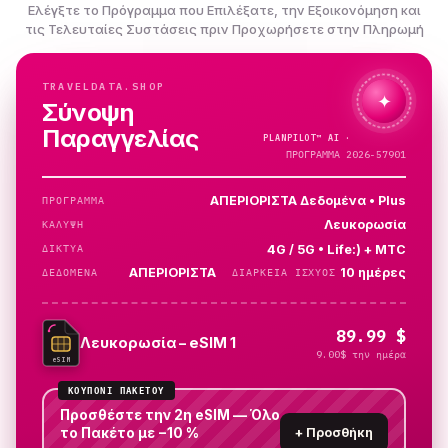
Ελέγξτε το Πρόγραμμα που Επιλέξατε, την Εξοικονόμηση και
τις Τελευταίες Συστάσεις πριν Προχωρήσετε στην Πληρωμή
TRAVELDATA.SHOP
✦
Σύνοψη
Παραγγελίας
PLANPILOT™
AI ·
ΕΛΈΓΧΩ…
ΠΡΟΓΡΑΜΜΑ 2026-57901
ΑΠΕΡΙΟΡΙΣΤΑ Δεδομένα • Plus
ΠΡΌΓΡΑΜΜΑ
Λευκορωσία
ΚΆΛΥΨΗ
4G / 5G • Life:) + MTC
ΔΊΚΤΥΑ
ΑΠΕΡΙΟΡΙΣΤΑ
10 ημέρες
ΔΕΔΟΜΈΝΑ
ΔΙΆΡΚΕΙΑ ΙΣΧΎΟΣ
89.99 $
Λευκορωσία – eSIM 1
9.00$ την ημέρα
eSIM
ΚΟΥΠΌΝΙ ΠΑΚΈΤΟΥ
Προσθέστε την 2η eSIM — Όλο
το Πακέτο με −10 %
+
Προσθήκη