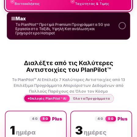
✓
✓
Βιντεοκλήσεις
Ταχύτητας & Τιμής
Max
Το PlanPilot™ Προτιμά Premium Προγράμματα 5G για
Εργασία στο Ταξίδι, Υψηλή Κατανάλωση και
Γρηγορότερο Hotspot
Διαλέξτε από τις Καλύτερες
Αντιστοιχίες του PlanPilot™
Το PlanPilot™ AI Επέλεξε 7 Καλύτερες Αντιστοιχίες από 13
Επιλέξιμα Προγράμματα Απεριόριστων Δεδομένων από
Πολλούς Παρόχους σε Όλον τον Κόσμο
✦
Επιλογές PlanPilot™ AI
Όλα τα Προγράμματα
Plus
Plus
4G
5G
4G
5G
1
3
ημέρα
ημέρες