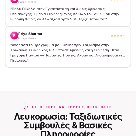
@marcusweber
"
Πολύ Εύκολο στην Εγκατάσταση και Χωρίς Χρεώσεις
Περιαγωγής. Έμεινα Συνδεδεμένος σε Όλο το Ταξίδι μου στην
Ευρώπη Χωρίς να Αλλάξω Κάρτα SIM. Αξίζει Απόλυτα!
"
Priya Sharma
P
★★★★
☆
@priyasharma
"
Αγόρασα το Πρόγραμμά μου Online πριν Ταξιδέψω στην
Ταϊλάνδη. Ο Κωδικός QR Έφτασε Αμέσως και η Σύνδεση Ήταν
Γρήγορη Παντού — Παραλίες, Πόλεις, Ακόμα και Απομακρυσμένες
Περιοχές.
"
// ΤΙ ΠΡΈΠΕΙ ΝΑ ΞΈΡΕΤΕ ΠΡΙΝ ΠΆΤΕ
Λευκορωσία: Ταξιδιωτικές
Συμβουλές & Βασικές
Πληροφορίες