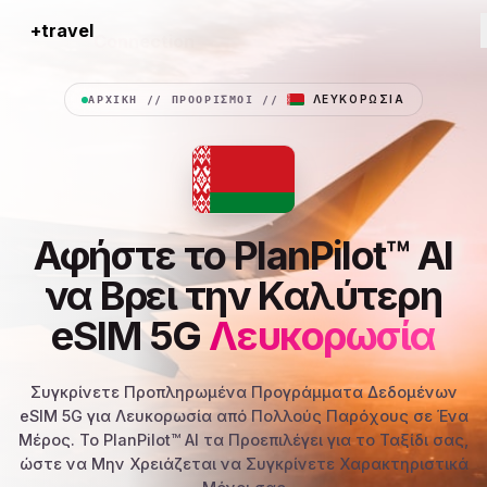
+travel
Connection
ΑΡΧΙΚΉ
//
ΠΡΟΟΡΙΣΜΟΊ
//
ΛΕΥΚΟΡΩΣΊΑ
Αφήστε το PlanPilot™ AI
να Βρει την Καλύτερη
eSIM 5G
Λευκορωσία
Συγκρίνετε Προπληρωμένα Προγράμματα Δεδομένων
eSIM 5G για Λευκορωσία από Πολλούς Παρόχους σε Ένα
Μέρος. Το PlanPilot™ AI τα Προεπιλέγει για το Ταξίδι σας,
ώστε να Μην Χρειάζεται να Συγκρίνετε Χαρακτηριστικά