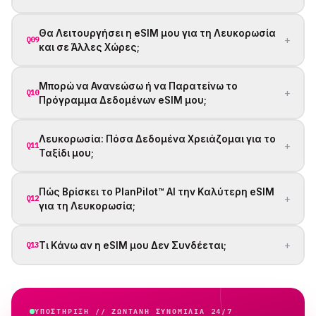
Θα Λειτουργήσει η eSIM μου για τη Λευκορωσία
+
Q09
και σε Άλλες Χώρες;
Μπορώ να Ανανεώσω ή να Παρατείνω το
+
Q10
Πρόγραμμα Δεδομένων eSIM μου;
Λευκορωσία: Πόσα Δεδομένα Χρειάζομαι για το
+
Q11
Ταξίδι μου;
Πώς Βρίσκει το PlanPilot™ AI την Καλύτερη eSIM
+
Q12
για τη Λευκορωσία;
+
Τι Κάνω αν η eSIM μου Δεν Συνδέεται;
Q13
ΥΠΟΣΤΉΡΙΞΗ // ΖΩΝΤΑΝΗ ΣΥΝΟΜΙΛΙΑ 24/7