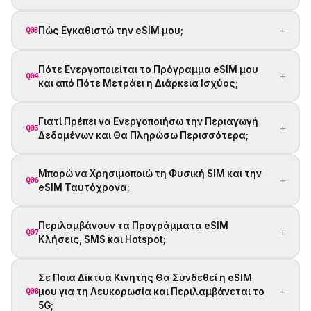
+
Πώς Εγκαθιστώ την eSIM μου;
Q03
Πότε Ενεργοποιείται το Πρόγραμμα eSIM μου
+
Q04
και από Πότε Μετράει η Διάρκεια Ισχύος;
Γιατί Πρέπει να Ενεργοποιήσω την Περιαγωγή
+
Q05
Δεδομένων και Θα Πληρώσω Περισσότερα;
Μπορώ να Χρησιμοποιώ τη Φυσική SIM και την
+
Q06
eSIM Ταυτόχρονα;
Περιλαμβάνουν τα Προγράμματα eSIM
+
Q07
Κλήσεις, SMS και Hotspot;
Σε Ποια Δίκτυα Κινητής Θα Συνδεθεί η eSIM
+
μου για τη Λευκορωσία και Περιλαμβάνεται το
Q08
5G;