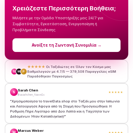
Χρειάζεστε Περισσότερη Βοήθεια;
Μιλήστε με την Ομάδα Υποστήριξής μας 24/7 για
Συμβατότητα, Εγκατάσταση, Ενεργοποίηση ή
Προβλήματα Σύνδεσης
Ανοίξτε τη Ζωντανή Συνομιλία
→
★★★★★
Οι Ταξιδιώτες σε Όλον τον Κόσμο μας
Βαθμολογούν με 4.7/5 — 379,508 Παραγγελίες eSIM
S
M
P
Παραδόθηκαν Παγκοσμίως
Sarah Chen
S
★★★★★
@sarahchen_travels
"
Χρησιμοποίησα το travelData.shop στο Ταξίδι μου στην Ιαπωνία
και Λειτούργησε Άψογα από τη Στιγμή που Προσγειώθηκα. Η
Ρύθμιση Πήρε Λιγότερο από Δύο Λεπτά και η Ταχύτητα των
Δεδομένων Ήταν Καταπληκτική!
"
Marcus Weber
M
★★★★★