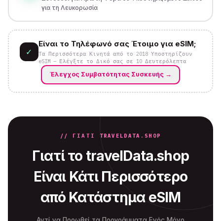
για τη Λευκορωσία
Είναι το Τηλέφωνό σας Έτοιμο για eSIM;
✓
Τα Περισσότερα Κινητά από το 2018 Υποστηρίζουν
eSIM – Ελέγξτε το Δικό σας σε 10 Δευτερόλεπτα
Έλεγχος Συμβατότητας Συσκευής
→
// ΓΙΑΤΊ TRAVELDATA.SHOP
Γιατί το travelData.shop
Είναι Κάτι Περισσότερο
από Κατάστημα eSIM
Αντί να Προωθεί τα Προγράμματα Ενός Μόνο