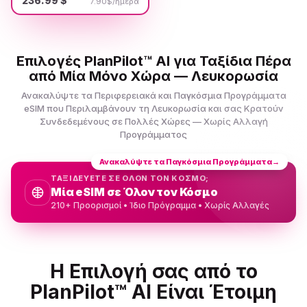
236.99 $
7.90$/ημέρα
Επιλογές PlanPilot™ AI για Ταξίδια Πέρα
από Μία Μόνο Χώρα — Λευκορωσία
Ανακαλύψτε τα Περιφερειακά και Παγκόσμια Προγράμματα
eSIM που Περιλαμβάνουν τη Λευκορωσία και σας Κρατούν
Συνδεδεμένους σε Πολλές Χώρες — Χωρίς Αλλαγή
Προγράμματος
Ανακαλύψτε τα Παγκόσμια Προγράμματα
→
ΤΑΞΙΔΕΥΕΤΕ ΣΕ ΟΛΟΝ ΤΟΝ ΚΟΣΜΟ;
Μία eSIM σε Όλον τον Κόσμο
210+ Προορισμοί • Ίδιο Πρόγραμμα • Χωρίς Αλλαγές
Η Επιλογή σας από το
PlanPilot™ AI Είναι Έτοιμη