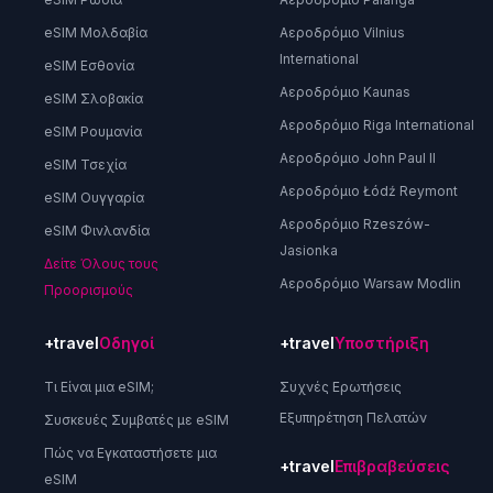
eSIM Μολδαβία
Αεροδρόμιο Vilnius
International
eSIM Εσθονία
Αεροδρόμιο Kaunas
eSIM Σλοβακία
Αεροδρόμιο Riga International
eSIM Ρουμανία
Αεροδρόμιο John Paul II
eSIM Τσεχία
Αεροδρόμιο Łódź Reymont
eSIM Ουγγαρία
Αεροδρόμιο Rzeszów-
eSIM Φινλανδία
Jasionka
Δείτε Όλους τους
Αεροδρόμιο Warsaw Modlin
Προορισμούς
+travel
Οδηγοί
+travel
Υποστήριξη
Τι Είναι μια eSIM;
Συχνές Ερωτήσεις
Εξυπηρέτηση Πελατών
Συσκευές Συμβατές με eSIM
Πώς να Εγκαταστήσετε μια
+travel
Επιβραβεύσεις
eSIM