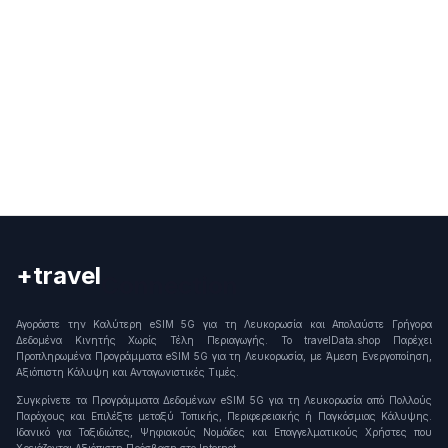
+travel
Connection
Αγοράστε την Καλύτερη eSIM 5G για τη Λευκορωσία και Απολαύστε Γρήγορα
Δεδομένα Κινητής Χωρίς Τέλη Περιαγωγής. Το travelData.shop Παρέχει
Προπληρωμένα Προγράμματα eSIM 5G για τη Λευκορωσία, με Άμεση Ενεργοποίηση,
Αξιόπιστη Κάλυψη και Ανταγωνιστικές Τιμές.
Συγκρίνετε τα Προγράμματα Δεδομένων eSIM 5G για τη Λευκορωσία από Πολλούς
Παρόχους και Επιλέξτε μεταξύ Τοπικής, Περιφερειακής ή Παγκόσμιας Κάλυψης.
Ιδανικό για Ταξιδιώτες, Ψηφιακούς Νομάδες και Επαγγελματικούς Χρήστες που