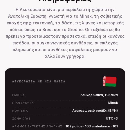
Η Λευκορωσία είναι μια περίκλειστη χώρα στην
Ανατολική Ευρώπη, γνωστή για το Minsk, τη σοβιετικής
εποχής αρχιτεκτονική, τα δάση, τις λίμνες και ιστορικές
πόλεις όπως το Brest και το Grodno. Οι ταξιδιώτες θα
πρέπει να προετοιμαστούν προσεκτικά, επειδή οι κανόνες
εισόδου, οι συγκοινωνιακές συνδέσεις, οι επιλογές
πληρωμής και οι συνθήκες ασφάλειας μπορούν να
αλλάξουν γρήγορα.
ΛΕΥΚΟΡΩΣΊΑ ΜΕ ΜΙΑ ΜΑΤΙΑ
Λευκορωσικά, Ρωσικά
ΓΛΏΣΣΑ
Minsk
ΠΡΩΤΕΎΟΥΣΑ
Λευκορωσικό ρούβλι (BYN)
ΝΌΜΙΣΜΑ
UTC+3
ΖΏΝΗ ΏΡΑΣ
102 police · 103 ambulance · 101
ΑΡΙΘΜΌΣ ΈΚΤΑΚΤΗΣ ΑΝΆΓΚΗΣ