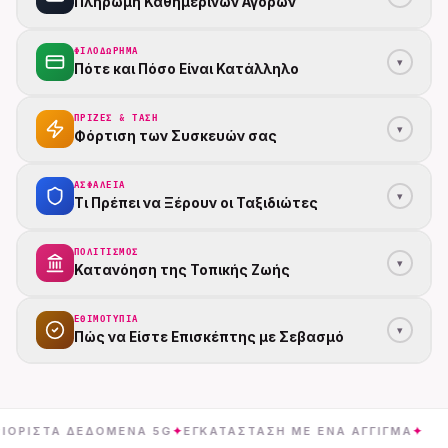
Πληρωμή Καθημερινών Αγορών
ΦΙΛΟΔΏΡΗΜΑ
▾
Πότε και Πόσο Είναι Κατάλληλο
ΠΡΊΖΕΣ & ΤΆΣΗ
▾
Φόρτιση των Συσκευών σας
ΑΣΦΆΛΕΙΑ
▾
Τι Πρέπει να Ξέρουν οι Ταξιδιώτες
ΠΟΛΙΤΙΣΜΌΣ
▾
Κατανόηση της Τοπικής Ζωής
ΕΘΙΜΟΤΥΠΊΑ
▾
Πώς να Είστε Επισκέπτης με Σεβασμό
Α ΔΕΔΟΜΈΝΑ 5G
✦
ΕΓΚΑΤΆΣΤΑΣΗ ΜΕ ΈΝΑ ΆΓΓΙΓΜΑ
✦
ΛΕΥΚ