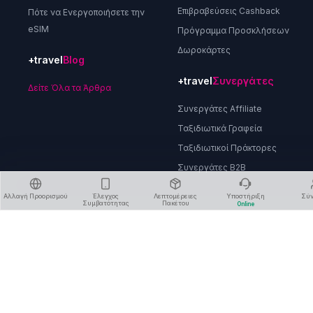
Επιβραβεύσεις Cashback
Πότε να Ενεργοποιήσετε την
eSIM
Πρόγραμμα Προσκλήσεων
Δωροκάρτες
+travel
Blog
+travel
Συνεργάτες
Δείτε Όλα τα Άρθρα
Συνεργάτες Affiliate
Ταξιδιωτικά Γραφεία
Ταξιδιωτικοί Πράκτορες
Συνεργάτες B2B
Αλλαγή Προορισμού
Έλεγχος
Λεπτομέρειες
Υποστήριξη
Σύ
Συμβατότητας
Πακέτου
Online
Σχετικά με Εμάς
Πολιτική Απορρήτου
Όροι & Προϋποθέσεις
Πολιτική Επιστροφών
Διαγραφή Λογαριασμού
Επικοινωνήστε Μαζί Μας