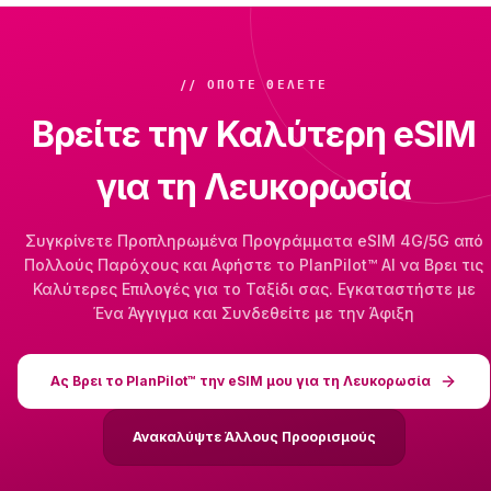
// ΌΠΟΤΕ ΘΈΛΕΤΕ
Βρείτε την Καλύτερη eSIM
για τη Λευκορωσία
Συγκρίνετε Προπληρωμένα Προγράμματα eSIM 4G/5G από
Πολλούς Παρόχους και Αφήστε το PlanPilot™ AI να Βρει τις
Καλύτερες Επιλογές για το Ταξίδι σας. Εγκαταστήστε με
Ένα Άγγιγμα και Συνδεθείτε με την Άφιξη
Ας Βρει το PlanPilot™ την eSIM μου για τη Λευκορωσία
Ανακαλύψτε Άλλους Προορισμούς