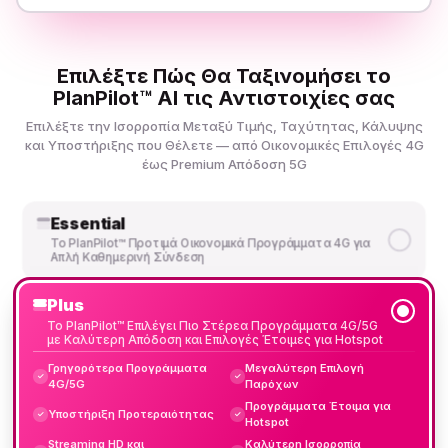
Επιλέξτε Πώς Θα Ταξινομήσει το
PlanPilot™ AI τις Αντιστοιχίες σας
Επιλέξτε την Ισορροπία Μεταξύ Τιμής, Ταχύτητας, Κάλυψης
και Υποστήριξης που Θέλετε — από Οικονομικές Επιλογές 4G
έως Premium Απόδοση 5G
Essential
Το PlanPilot™ Προτιμά Οικονομικά Προγράμματα 4G για
Απλή Καθημερινή Σύνδεση
Plus
Το PlanPilot™ Επιλέγει Πιο Στέρεα Προγράμματα 4G/5G
με Καλύτερη Απόδοση και Επιλογές Έτοιμες για Hotspot
Γρηγορότερα Προγράμματα
Μεγαλύτερη Επιλογή
✓
✓
4G/5G
Παρόχων
Προγράμματα Έτοιμα για
Υποστήριξη Προτεραιότητας
✓
✓
Hotspot
Streaming HD και
Καλύτερη Ισορροπία