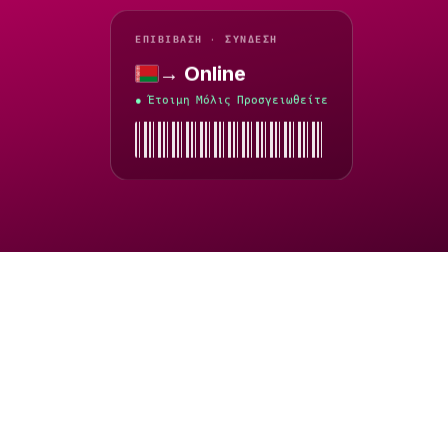
ΕΠΙΒΊΒΑΣΗ · ΣΎΝΔΕΣΗ
→ Online
Λευκορωσία
Έτοιμη Μόλις Προσγειωθείτε
●