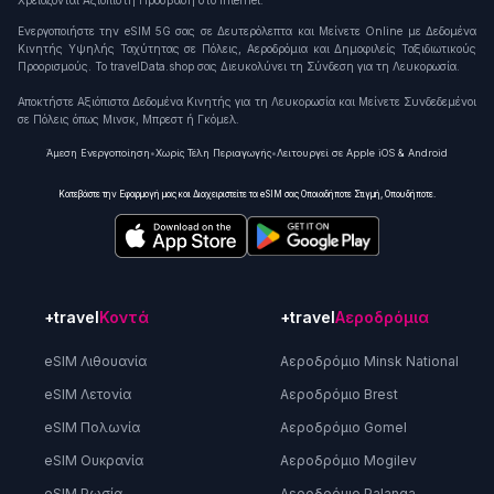
Χρειάζονται Αξιόπιστη Πρόσβαση στο Internet.
Ενεργοποιήστε την eSIM 5G σας σε Δευτερόλεπτα και Μείνετε Online με Δεδομένα
Κινητής Υψηλής Ταχύτητας σε Πόλεις, Αεροδρόμια και Δημοφιλείς Ταξιδιωτικούς
Προορισμούς. Το travelData.shop σας Διευκολύνει τη Σύνδεση για τη Λευκορωσία.
Αποκτήστε Αξιόπιστα Δεδομένα Κινητής για τη Λευκορωσία και Μείνετε Συνδεδεμένοι
σε Πόλεις όπως Μινσκ, Μπρεστ ή Γκόμελ.
Άμεση Ενεργοποίηση
•
Χωρίς Τέλη Περιαγωγής
•
Λειτουργεί σε Apple iOS & Android
Κατεβάστε την Εφαρμογή μας και Διαχειριστείτε τα eSIM σας Οποιαδήποτε Στιγμή, Οπουδήποτε.
+travel
Κοντά
+travel
Αεροδρόμια
eSIM Λιθουανία
Αεροδρόμιο Minsk National
eSIM Λετονία
Αεροδρόμιο Brest
eSIM Πολωνία
Αεροδρόμιο Gomel
eSIM Ουκρανία
Αεροδρόμιο Mogilev
eSIM Ρωσία
Αεροδρόμιο Palanga