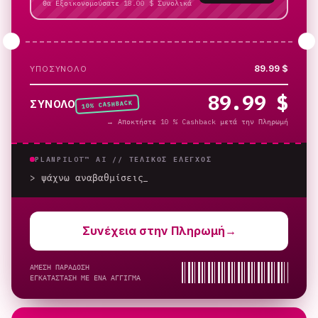
Θα Εξοικονομούσατε 18.00 $ Συνολικά
89.99 $
ΥΠΟΣΎΝΟΛΟ
89.99 $
% CASHBACK
ΣΎΝΟΛΟ
10
→
Αποκτήστε 10 % Cashback μετά την Πληρωμή
PLANPILOT™ AI //
ΤΕΛΙΚΌΣ ΈΛΕΓΧΟΣ
> ψάχνω αναβαθμίσεις
Συνέχεια στην Πληρωμή
→
ΑΜΕΣΗ ΠΑΡΑΔΟΣΗ
ΕΓΚΑΤΑΣΤΑΣΗ ΜΕ ΕΝΑ ΑΓΓΙΓΜΑ