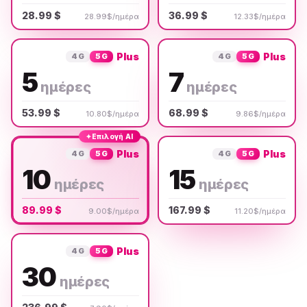
28.99 $
36.99 $
28.99$/ημέρα
12.33$/ημέρα
Plus
Plus
4G
5G
4G
5G
5
7
ημέρες
ημέρες
53.99 $
68.99 $
10.80$/ημέρα
9.86$/ημέρα
✦
Επιλογή AI
Plus
Plus
4G
5G
4G
5G
10
15
ημέρες
ημέρες
89.99 $
167.99 $
9.00$/ημέρα
11.20$/ημέρα
Plus
4G
5G
30
ημέρες