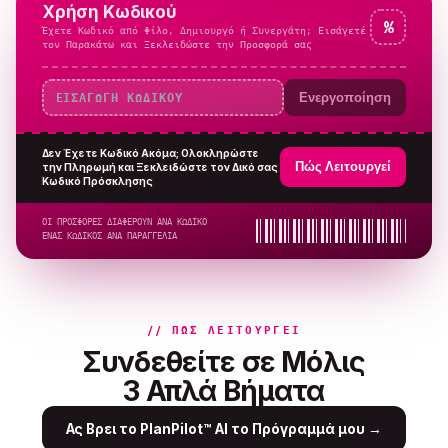
Χρήση Κωδικού
%
Έχετε Κωδικό από Φίλο, Δημιουργό ή Συνεργάτη; Εισάγετέ
τον Παρακάτω και Ξεκλειδώστε την Προσφορά σας
Ενεργοποίηση
Δεν Έχετε Κωδικό Ακόμα; Ολοκληρώστε
Πώς Λειτουργεί
την Πληρωμή και Ξεκλειδώστε τον Δικό σας
Κωδικό Πρόσκλησης
ΟΙ ΠΡΟΣΦΟΡΕΣ ΔΙΑΦΕΡΟΥΝ ΑΝΑ ΚΩΔΙΚΟ
ΕΝΑΣ ΚΩΔΙΚΟΣ ΑΝΑ ΠΑΡΑΓΓΕΛΙΑ
// ΠΏΣ ΛΕΙΤΟΥΡΓΕΊ
Συνδεθείτε σε Μόλις
3 Απλά Βήματα
Ας Βρει το PlanPilot™ AI το Πρόγραμμά μου
→