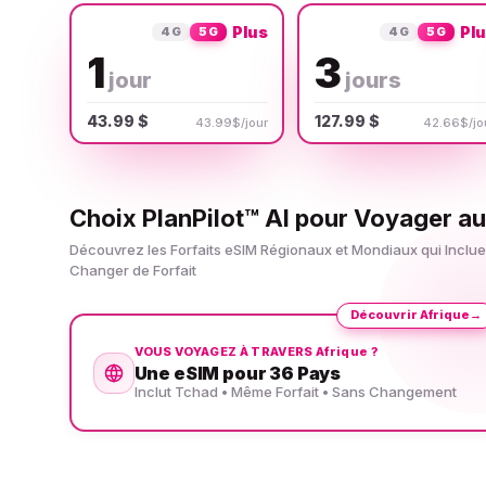
Plus
Pl
4G
5G
4G
5G
1
3
jour
jours
43.99 $
127.99 $
43.99$/jour
42.66$/jo
Choix PlanPilot™ AI pour Voyager a
Découvrez les Forfaits eSIM Régionaux et Mondiaux qui Incl
Changer de Forfait
Découvrir Afrique
→
VOUS VOYAGEZ À TRAVERS Afrique ?
Une eSIM pour 36 Pays
Inclut Tchad • Même Forfait • Sans Changement