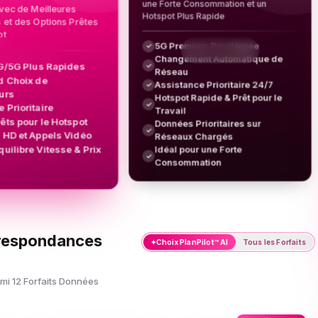
une Forte Consommation et un
avec de Meilleures
Hotspot Plus Rapide
et des Options Prêtes
ot
5G Premium Privilégiée
✓
Changement Automatique de
4G/5G Plus Rapides
✓
Réseau
d Choix de
Assistance Prioritaire 24/7
✓
urs
Hotspot Rapide & Prêt pour le
✓
 Prioritaire
Travail
rêts pour le Hotspot
Données Prioritaires sur
✓
 HD et Appels Vidéo
Réseaux Chargés
quilibre Vitesse & Prix
Idéal pour une Forte
✓
Consommation
rrespondances
✦
Choix PlanPilot™ AI
Tous les Forfaits
mi 12 Forfaits Données