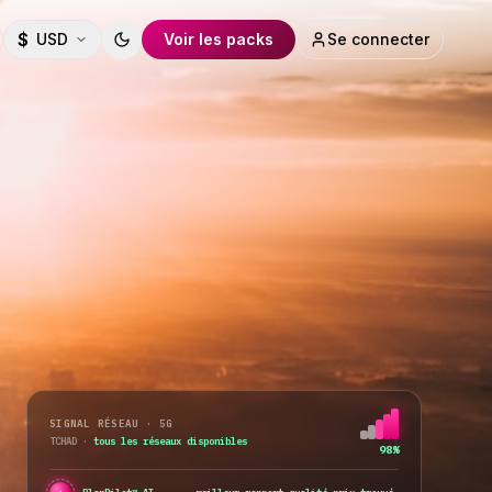
$
USD
Voir les packs
Se connecter
Toggle theme
SIGNAL RÉSEAU · 5G
TCHAD
·
tous les réseaux disponibles
98%