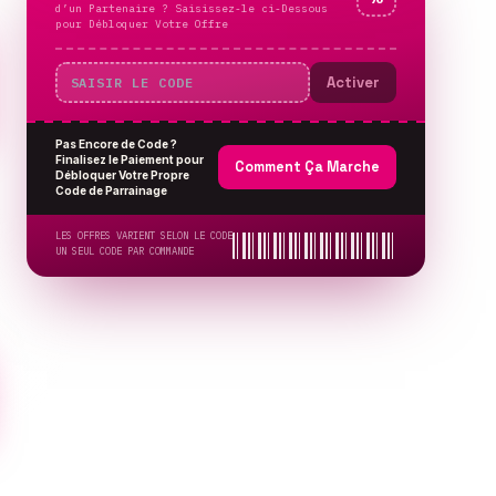
d’un Partenaire ? Saisissez-le ci-Dessous
pour Débloquer Votre Offre
Activer
Pas Encore de Code ?
Finalisez le Paiement pour
Comment Ça Marche
Débloquer Votre Propre
Code de Parrainage
LES OFFRES VARIENT SELON LE CODE
UN SEUL CODE PAR COMMANDE