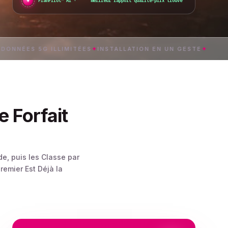
✦
PlanPilot™ AI ·
je vérifie l’activation instantanée...
 5G ILLIMITÉES
✦
INSTALLATION EN UN GESTE
✦
TCHAD
e Forfait
e, puis les Classe par
remier Est Déjà la