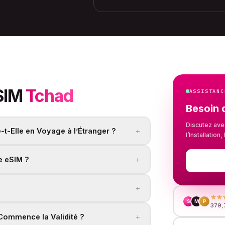
SIM
Tchad
ASSISTANC
Besoin 
Discutez ave
+
t-Elle en Voyage à l’Étranger ?
l’Installatio
+
e eSIM ?
+
★★
S
M
P
379,
+
 Commence la Validité ?