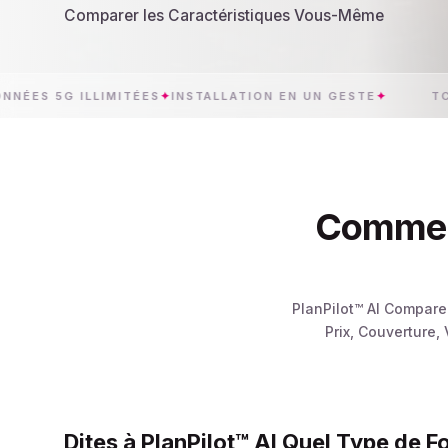
Comparer les Caractéristiques Vous-Même
G ILLIMITÉES
✦
INSTALLATION EN UN GESTE
✦
TCHAD
✦
LI
Comment 
PlanPilot™ AI Compare
Prix, Couverture,
Dites à PlanPilot™ AI Quel Type de F