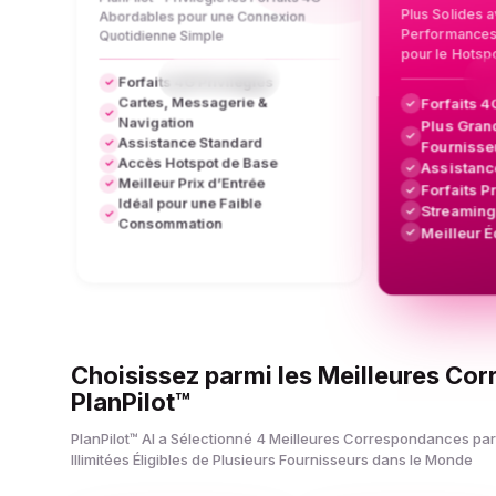
Plus Solides 
Abordables pour une Connexion
Performances 
Quotidienne Simple
pour le Hotsp
Forfaits 4G Privilégiés
✓
Cartes, Messagerie &
Forfaits 
✓
✓
Navigation
Plus Gran
✓
Assistance Standard
✓
Fournisse
Accès Hotspot de Base
✓
Assistance
✓
Meilleur Prix d’Entrée
✓
Forfaits P
✓
Idéal pour une Faible
Streaming
✓
✓
Consommation
Meilleur É
✓
Choisissez parmi les Meilleures Co
PlanPilot™
PlanPilot™ AI a Sélectionné 4 Meilleures Correspondances par
Illimitées Éligibles de Plusieurs Fournisseurs dans le Monde