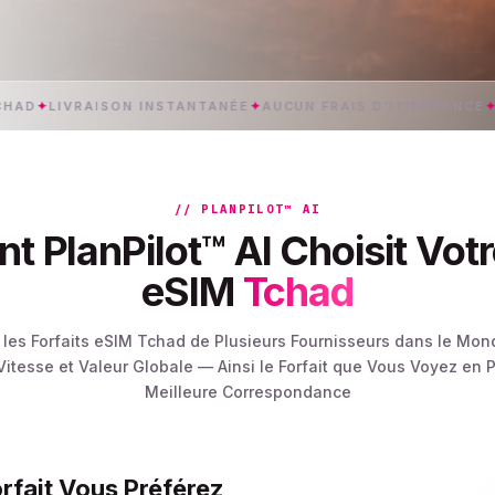
VRAISON INSTANTANÉE
✦
AUCUN FRAIS D’ITINÉRANCE
✦
DONNÉES
// PLANPILOT™ AI
PlanPilot™ AI Choisit Votr
eSIM
Tchad
 les Forfaits eSIM Tchad de Plusieurs Fournisseurs dans le Mond
 Vitesse et Valeur Globale — Ainsi le Forfait que Vous Voyez en P
Meilleure Correspondance
orfait Vous Préférez