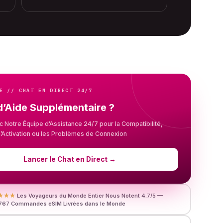
E // CHAT EN DIRECT 24/7
d’Aide Supplémentaire ?
c Notre Équipe d’Assistance 24/7 pour la Compatibilité,
n, l’Activation ou les Problèmes de Connexion
Lancer le Chat en Direct
→
★★★
Les Voyageurs du Monde Entier Nous Notent 4.7/5 —
767 Commandes eSIM Livrées dans le Monde