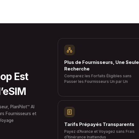
Plus de Fournisseurs, Une Seule
Recherche
op Est
Comparez les Forfaits Éligibles sans
Passer les Fournisseurs Un par Un
d’eSIM
eur, PlanPilot™ AI
urs Fournisseurs et
 Voyage
Tarifs Prépayés Transparents
Payez d’Avance et Voyagez sans Frais
d’Itinérance Inattendus