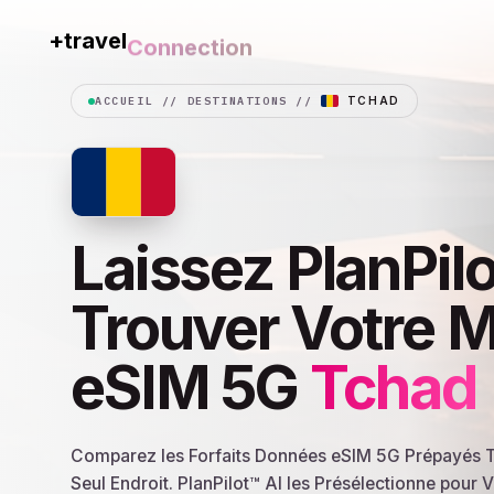
+travel
Connection
ACCUEIL
//
DESTINATIONS
//
TCHAD
Laissez PlanPilo
Trouver Votre M
eSIM 5G
Tchad
Comparez les Forfaits Données eSIM 5G Prépayés T
Seul Endroit. PlanPilot™ AI les Présélectionne pour