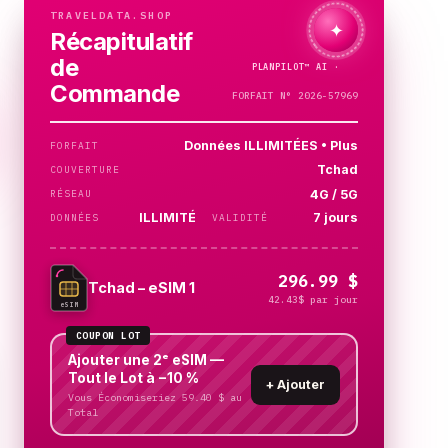
TRAVELDATA.SHOP
✦
Récapitulatif
de
PLANPILOT™
AI ·
Commande
FORFAIT N° 2026-57969
Données ILLIMITÉES • Plus
FORFAIT
Tchad
COUVERTURE
4G / 5G
RÉSEAU
ILLIMITÉ
7 jours
DONNÉES
VALIDITÉ
296.99 $
Tchad – eSIM 1
42.43$ par jour
eSIM
COUPON LOT
Ajouter une 2ᵉ eSIM —
Tout le Lot à −10 %
+
Ajouter
Vous Économiseriez 59.40 $ au
Total