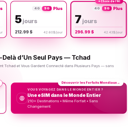
✦
Choix de l’AI
us
Plus
Plus
4G
5G
4G
5G
5
7
jours
jours
212.99 $
296.99 $
ur
42.60$/jour
42.43$/jour
u-Delà d’Un Seul Pays — Tchad
uent Tchad et Vous Gardent Connecté dans Plusieurs Pays — sans
Découvrir les Forfaits Mondiaux
→
VOUS VOYAGEZ DANS LE MONDE ENTIER ?
Une eSIM dans le Monde Entier
210+ Destinations • Même Forfait • Sans
Changement