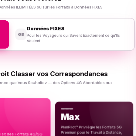
s Données ILLIMITÉES ou sur les Forfaits à Données FIXES
Données FIXES
GB
Pour les Voyageurs qui Savent Exactement ce qu’Ils
Veulent
Doit Classer vos Correspondances
sistance que Vous Souhaitez — des Options 4G Abordables aux
Max
PlanPilot™ Privilégie les Forfaits 5G
Premium pour le Travail à Distance,
isit des Forfaits 4G/5G