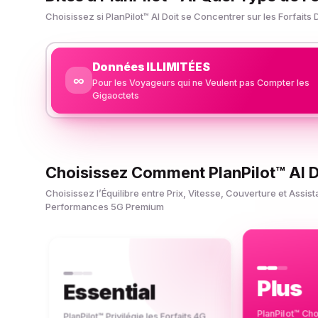
Choisissez si PlanPilot™ AI Doit se Concentrer sur les Forfait
Données ILLIMITÉES
∞
Pour les Voyageurs qui ne Veulent pas Compter les
Gigaoctets
Choisissez Comment PlanPilot™ AI 
Choisissez l’Équilibre entre Prix, Vitesse, Couverture et As
Performances 5G Premium
Plus
Essential
PlanPilot™ Cho
PlanPilot™ Privilégie les Forfaits 4G