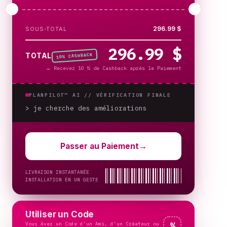
296.99 $
SOUS-TOTAL
296.99 $
% CASHBACK
TOTAL
10
→
Recevez 10 % de Cashback après le Paiement
PLANPILOT™ AI //
VÉRIFICATION FINALE
> je cherche des améliorations
Passer au Paiement
→
LIVRAISON INSTANTANÉE
INSTALLATION EN UN GESTE
Utiliser un Code
Vous Avez un Code d’un Ami, d’un Créateur ou
%