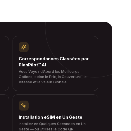
Correspondances Classées par
PlanPilot™ AI
Vous Voyez d’Abord les Meilleures
Options, selon le Prix, la Couverture, la
Vitesse et la Valeur Globale
Installation eSIM en Un Geste
Installez en Quelques Secondes en Un
Geste — ou Utilisez le Code QR