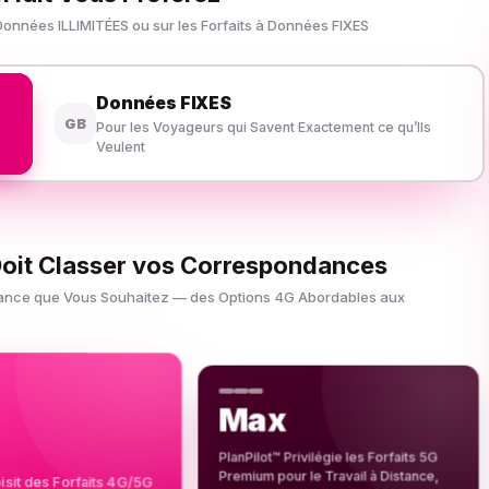
s Données ILLIMITÉES ou sur les Forfaits à Données FIXES
Données FIXES
GB
Pour les Voyageurs qui Savent Exactement ce qu’Ils
Veulent
Doit Classer vos Correspondances
sistance que Vous Souhaitez — des Options 4G Abordables aux
Max
PlanPilot™ Privilégie les Forfaits 5G
Premium pour le Travail à Distance,
isit des Forfaits 4G/5G