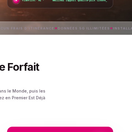
✦
●
PlanPilot™ AI ·
meilleur rapport qualité-prix trouvé
_
AIS D’ITINÉRANCE
✦
DONNÉES 5G ILLIMITÉES
✦
INSTALLATION E
e Forfait
ans le Monde, puis les
ez en Premier Est Déjà