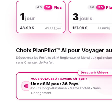
Plus
Pl
4G
5G
4G
5G
1
3
jour
jours
43.99 $
127.99 $
43.99$/jour
42.66$/jo
Choix PlanPilot™ AI pour Voyager a
Découvrez les Forfaits eSIM Régionaux et Mondiaux qui Incl
sans Changer de Forfait
Découvrir Afrique
→
VOUS VOYAGEZ À TRAVERS Afrique ?
Une eSIM pour 36 Pays
Inclut Congo-Kinshasa • Même Forfait • Sans
Changement