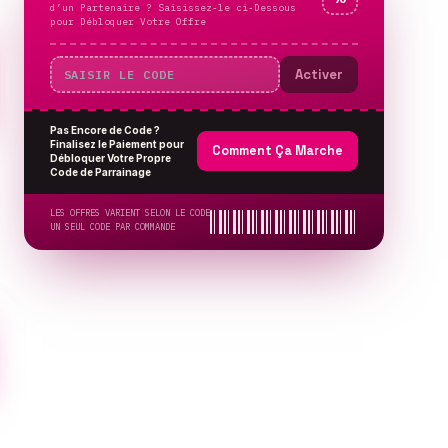
d’un Partenaire ? Saisissez-le ci-Dessous
pour Débloquer Votre Offre
Activer
Pas Encore de Code ?
Finalisez le Paiement pour
Comment Ça Marche
Débloquer Votre Propre
Code de Parrainage
LES OFFRES VARIENT SELON LE CODE
UN SEUL CODE PAR COMMANDE