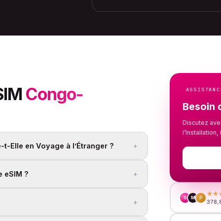
SIM
Congo-
ASSISTANC
Besoin 
Discutez ave
l’Installatio
+
t-Elle en Voyage à l’Étranger ?
+
e eSIM ?
★★
S
M
P
+
378,