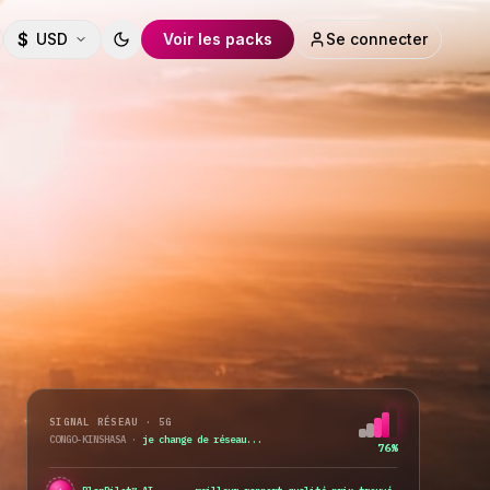
$
USD
Voir les packs
Se connecter
Toggle theme
SIGNAL RÉSEAU · 5G
CONGO-KINSHASA
·
tous les réseaux disponibles
98%