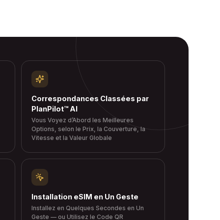
Correspondances Classées par
PlanPilot™ AI
Vous Voyez d’Abord les Meilleures
Options, selon le Prix, la Couverture, la
Vitesse et la Valeur Globale
Installation eSIM en Un Geste
Installez en Quelques Secondes en Un
Geste — ou Utilisez le Code QR