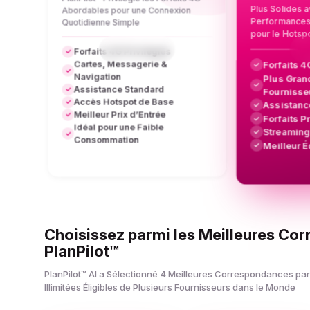
Plus Solides 
Abordables pour une Connexion
Performances 
Quotidienne Simple
pour le Hotsp
Forfaits 4G Privilégiés
✓
Cartes, Messagerie &
Forfaits 
✓
✓
Navigation
Plus Gran
✓
Assistance Standard
✓
Fournisse
Accès Hotspot de Base
✓
Assistance
✓
Meilleur Prix d’Entrée
✓
Forfaits P
✓
Idéal pour une Faible
Streaming
✓
✓
Consommation
Meilleur É
✓
Choisissez parmi les Meilleures Co
PlanPilot™
PlanPilot™ AI a Sélectionné 4 Meilleures Correspondances par
Illimitées Éligibles de Plusieurs Fournisseurs dans le Monde