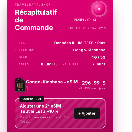
TRAVELDATA.SHOP
✦
Récapitulatif
de
PLANPILOT™
AI ·
JE
VÉRIFIE…
Commande
FORFAIT N° 2026-57716
Données ILLIMITÉES • Plus
FORFAIT
Congo-Kinshasa
COUVERTURE
4G / 5G
RÉSEAU
ILLIMITÉ
7 jours
DONNÉES
VALIDITÉ
Congo-Kinshasa – eSIM
296.99 $
1
42.43$ par jour
eSIM
COUPON LOT
Ajouter une 2ᵉ eSIM —
Tout le Lot à −10 %
+
Ajouter
Vous Économiseriez 59.40 $ au
Total