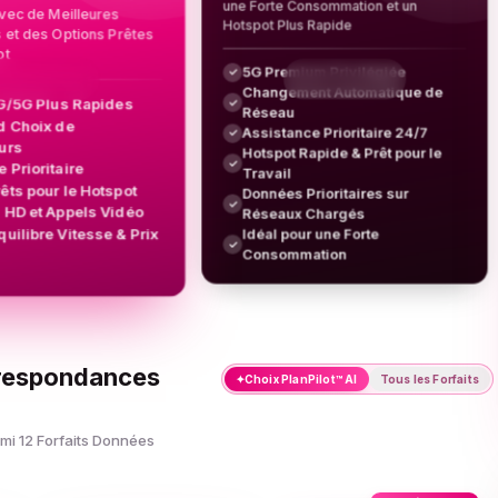
une Forte Consommation et un
avec de Meilleures
Hotspot Plus Rapide
et des Options Prêtes
ot
5G Premium Privilégiée
✓
Changement Automatique de
4G/5G Plus Rapides
✓
Réseau
d Choix de
Assistance Prioritaire 24/7
✓
urs
Hotspot Rapide & Prêt pour le
✓
 Prioritaire
Travail
rêts pour le Hotspot
Données Prioritaires sur
✓
 HD et Appels Vidéo
Réseaux Chargés
quilibre Vitesse & Prix
Idéal pour une Forte
✓
Consommation
rrespondances
✦
Choix PlanPilot™ AI
Tous les Forfaits
mi 12 Forfaits Données