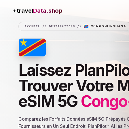
Data.shop
+travel
ACCUEIL
//
DESTINATIONS
//
CONGO-KINSHASA
Laissez PlanPilo
Trouver Votre M
eSIM 5G
Congo
Comparez les Forfaits Données eSIM 5G Prépayés 
Fournisseurs en Un Seul Endroit. PlanPilot™ AI les 