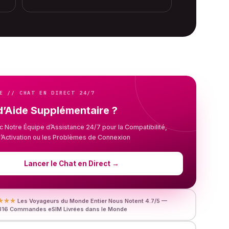
E // CHAT EN DIRECT 24/7
d’Aide Supplémentaire ?
c Notre Équipe d’Assistance 24/7 pour la Compatibilité,
n, l’Activation ou les Problèmes de Connexion
Lancer le Chat en Direct
→
★★★
Les Voyageurs du Monde Entier Nous Notent 4.7/5 —
816 Commandes eSIM Livrées dans le Monde