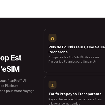
Plus de Fournisseurs, Une Seule
Recherche
op Est
Comparez les Forfaits Éligibles sans
Passer les Fournisseurs Un par Un
d’eSIM
eur, PlanPilot™ AI
de Plusieurs
nces pour Votre Voyage
Tarifs Prépayés Transparents
Payez d’Avance et Voyagez sans Frais
d’Itinérance Inattendus