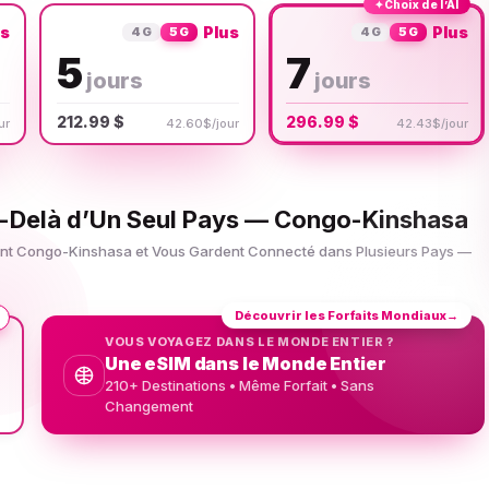
✦
Choix de l’AI
us
Plus
Plus
4G
5G
4G
5G
5
7
jours
jours
212.99 $
296.99 $
ur
42.60$/jour
42.43$/jour
u-Delà d’Un Seul Pays — Congo-Kinshasa
uent Congo-Kinshasa et Vous Gardent Connecté dans Plusieurs Pays —
Découvrir les Forfaits Mondiaux
→
VOUS VOYAGEZ DANS LE MONDE ENTIER ?
Une eSIM dans le Monde Entier
210+ Destinations • Même Forfait • Sans
Changement