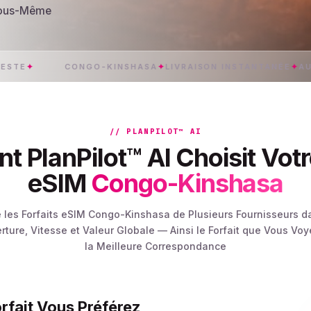
 Vous-Même
CONGO-KINSHASA
✦
LIVRAISON INSTANTANÉE
✦
AUCUN FR
// PLANPILOT™ AI
PlanPilot™ AI Choisit Votr
eSIM
Congo-Kinshasa
 les Forfaits eSIM Congo-Kinshasa de Plusieurs Fournisseurs d
rture, Vitesse et Valeur Globale — Ainsi le Forfait que Vous Voy
la Meilleure Correspondance
orfait Vous Préférez