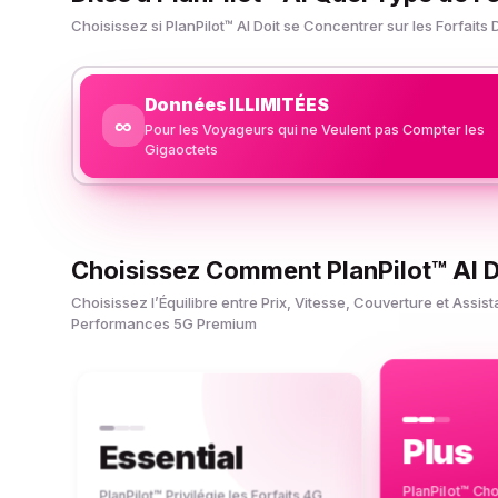
Choisissez si PlanPilot™ AI Doit se Concentrer sur les Forfait
Données ILLIMITÉES
∞
Pour les Voyageurs qui ne Veulent pas Compter les
Gigaoctets
Choisissez Comment PlanPilot™ AI 
Choisissez l’Équilibre entre Prix, Vitesse, Couverture et As
Performances 5G Premium
Plus
Essential
PlanPilot™ Cho
PlanPilot™ Privilégie les Forfaits 4G