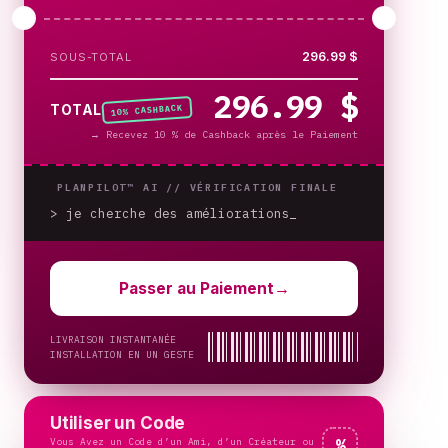
296.99 $
SOUS-TOTAL
296.99 $
% CASHBACK
TOTAL
10
→
Recevez 10 % de Cashback après le Paiement
PLANPILOT™ AI //
VÉRIFICATION FINALE
> je cherche des améliorations
Passer au Paiement
→
LIVRAISON INSTANTANÉE
INSTALLATION EN UN GESTE
Utiliser un Code
Vous Avez un Code d’un Ami, d’un Créateur ou
%