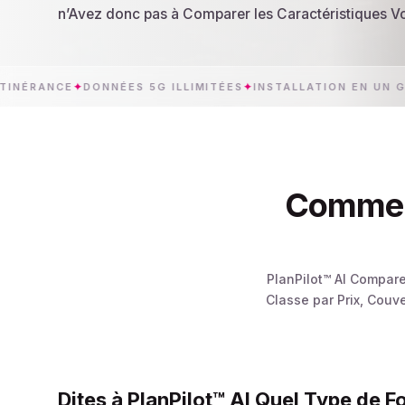
n’Avez donc pas à Comparer les Caractéristiques
NCE
✦
DONNÉES 5G ILLIMITÉES
✦
INSTALLATION EN UN GESTE
✦
Comment 
PlanPilot™ AI Compare
Classe par Prix, Couve
Dites à PlanPilot™ AI Quel Type de F