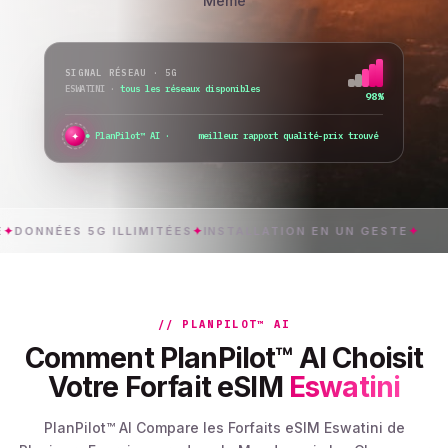
Même
SIGNAL RÉSEAU · 5G
ESWATINI
·
tous les réseaux disponibles
98%
✦
PlanPilot™ AI ·
je vérifie l’activ
_
ÉES 5G ILLIMITÉES
✦
INSTALLATION EN UN GESTE
✦
ESW
// PLANPILOT™ AI
Comment PlanPilot™ AI Choisit
Votre Forfait eSIM
Eswatini
PlanPilot™ AI Compare les Forfaits eSIM Eswatini de