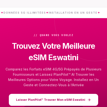
ÉES 5G ILLIMITÉES
✦
INSTALLATION EN UN GESTE
✦
ESW
// QUAND VOUS VOULEZ
Trouvez Votre Meilleure
eSIM Eswatini
Comparez les Forfaits eSIM 4G/5G Prépayés de Plusieurs
Fournisseurs et Laissez PlanPilot™ AI Trouver les
Meilleures Options pour Votre Voyage. Installez en Un
Geste et Connectez-Vous à l’Arrivée
Laisser PlanPilot™ Trouver Mon eSIM Eswatini