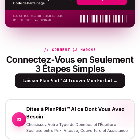
Code de Parrainage
LES OFFRES VARIENT SELON LE CODE
UN SEUL CODE PAR COMMANDE
// COMMENT ÇA MARCHE
Connectez-Vous en Seulement
3 Étapes Simples
Laisser PlanPilot™ AI Trouver Mon Forfait
→
Dites à PlanPilot™ AI ce Dont Vous Avez
Besoin
01
Choisissez Votre Type de Données et l’Équilibre
Souhaité entre Prix, Vitesse, Couverture et Assistance