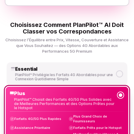
Choisissez Comment PlanPilot™ AI Doit
Classer vos Correspondances
Choisissez l’Équilibre entre Prix, Vitesse, Couverture et Assistance
que Vous Souhaitez — des Options 4G Abordables aux
Performances 5G Premium
Essential
PlanPilot™ Privilégie les Forfaits 4G Abordables pour une
Connexion Quotidienne Simple
Plus
PlanPilot™ Choisit des Forfaits 4G/5G Plus Solides avec
de Meilleures Performances et des Options Prêtes pour
le Hotspot
Plus Grand Choix de
Forfaits 4G/5G Plus Rapides
✓
✓
Fournisseurs
Assistance Prioritaire
Forfaits Prêts pour le Hotspot
✓
✓