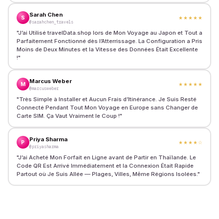
Sarah Chen
S
★★★★★
@sarahchen_travels
"
J’ai Utilisé travelData.shop lors de Mon Voyage au Japon et Tout a
Parfaitement Fonctionné dès l’Atterrissage. La Configuration a Pris
Moins de Deux Minutes et la Vitesse des Données Était Excellente
!
"
Marcus Weber
M
★★★★★
@marcusweber
"
Très Simple à Installer et Aucun Frais d’Itinérance. Je Suis Resté
Connecté Pendant Tout Mon Voyage en Europe sans Changer de
Carte SIM. Ça Vaut Vraiment le Coup !
"
Priya Sharma
P
★★★★
☆
@priyasharma
"
J’ai Acheté Mon Forfait en Ligne avant de Partir en Thaïlande. Le
Code QR Est Arrivé Immédiatement et la Connexion Était Rapide
Partout où Je Suis Allée — Plages, Villes, Même Régions Isolées.
"