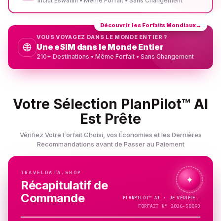
Inclut Eswatini • Même Forfait • Sans Changement
Découvrir les Forfaits Mondiaux
→
VOUS VOYAGEZ DANS LE MONDE ENTIER ?
Une eSIM dans le Monde Entier
210+ Destinations • Même Forfait • Sans Changement
Votre Sélection PlanPilot™ AI
Est Prête
Vérifiez Votre Forfait Choisi, vos Économies et les Dernières
Recommandations avant de Passer au Paiement
TRAVELDATA.SHOP
✦
Récapitulatif de
Commande
PLANPILOT™
AI ·
JE VÉRIFIE…
FORFAIT N° 2026-58093