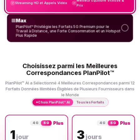
Meilleur Équilibre Vitesse &
Streaming HD et Appels Vidéo
✓
✓
Prix
Max
PlanPilot™ Privilégie les Forfaits 5G Premium pour le
Travail à Distance, une Forte Consommation et un Hotspot
Plus Rapide
Choisissez parmi les Meilleures
Correspondances PlanPilot™
PlanPilot™ AI a Sélectionné 4 Meilleures Correspondances parmi 12
Forfaits Données Illimitées Éligibles de Plusieurs Fournisseurs dans
le Monde
✦
Choix PlanPilot™ AI
Tous les Forfaits
Plus
Plus
4G
5G
4G
5G
1
3
jour
jours