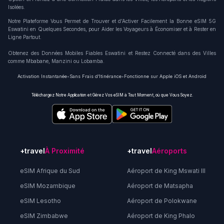
Isolées.
Notre Plateforme Vous Permet de Trouver et d’Activer Facilement la Bonne eSIM 5G
Eswatini en Quelques Secondes, pour Aider les Voyageurs à Économiser et à Rester en
Ligne Partout.
Obtenez des Données Mobiles Fiables Eswatini et Restez Connecté dans des Villes
comme Mbabane, Manzini ou Lobamba.
Activation Instantanée
•
Sans Frais d’Itinérance
•
Fonctionne sur Apple iOS et Android
Téléchargez Notre Application et Gérez Vos eSIM à Tout Moment, où que Vous Soyez.
+travel
À Proximité
+travel
Aéroports
eSIM Afrique du Sud
Aéroport de King Mswati III
eSIM Mozambique
Aéroport de Matsapha
eSIM Lesotho
Aéroport de Polokwane
eSIM Zimbabwe
Aéroport de King Phalo