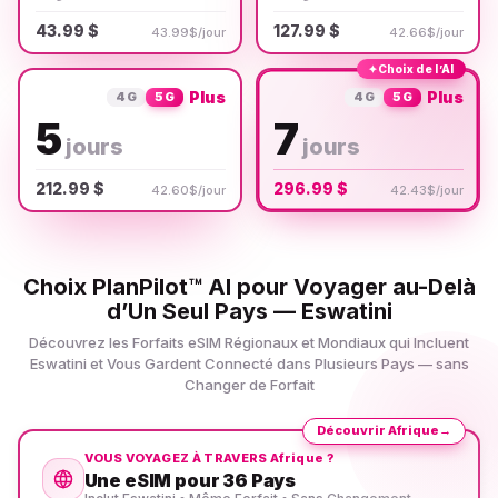
43.99 $
127.99 $
43.99$/jour
42.66$/jour
✦
Choix de l’AI
Plus
Plus
4G
5G
4G
5G
5
7
jours
jours
212.99 $
296.99 $
42.60$/jour
42.43$/jour
Choix PlanPilot™ AI pour Voyager au-Delà
d’Un Seul Pays — Eswatini
Découvrez les Forfaits eSIM Régionaux et Mondiaux qui Incluent
Eswatini et Vous Gardent Connecté dans Plusieurs Pays — sans
Changer de Forfait
Découvrir Afrique
→
VOUS VOYAGEZ À TRAVERS Afrique ?
Une eSIM pour 36 Pays