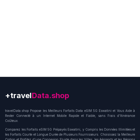
+travel
Connection
travelData.shop Propose les Meilleurs Forfaits Data eSIM 5G Eswatini et Vous Aide à
Rester Connecté à un Internet Mobile Rapide et Fiable, sans Frais d’Itinérance
Coûteux.
Comparez les Forfaits eSIM 5G Prépayés Eswatini, y Compris les Données Illimitées et
les Forfaits Courte et Longue Durée de Plusieurs Fournisseurs. Choisissez la Meilleure
Option et Profitez d’une Connexion Fluide dans les Villes, les Aéroports et les Régions