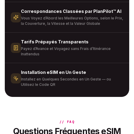
Correspondances Classées par PlanPilot™ AI
Vous Voyez d’Abord les Meilleures Options, selon le Prix,
la Couverture, la Vitesse et la Valeur Globale
Tarifs Prépayés Transparents
Payez d’Avance et Voyagez sans Frais d’Itinérance
Inattendus
Installation eSIM en Un Geste
Installez en Quelques Secondes en Un Geste — ou
Utilisez le Code QR
// FAQ
Questions Fréquentes eSIM