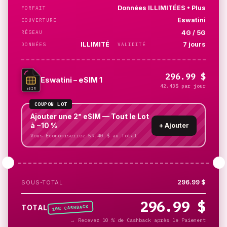
Données ILLIMITÉES • Plus
FORFAIT
Eswatini
COUVERTURE
4G / 5G
RÉSEAU
ILLIMITÉ
7 jours
DONNÉES
VALIDITÉ
296.99 $
Eswatini – eSIM 1
42.43$ par jour
eSIM
COUPON LOT
Ajouter une 2ᵉ eSIM — Tout le Lot
à −10 %
+
Ajouter
Vous Économiseriez 59.40 $ au Total
296.99 $
SOUS-TOTAL
296.99 $
% CASHBACK
TOTAL
10
→
Recevez 10 % de Cashback après le Paiement