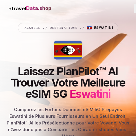
+travel
Connection
ACCUEIL
//
DESTINATIONS
//
ESWATINI
Laissez PlanPilot™ AI
Trouver Votre Meilleure
eSIM 5G
Eswatini
Comparez les Forfaits Données eSIM 5G Prépayés
Eswatini de Plusieurs Fournisseurs en Un Seul Endroit.
PlanPilot™ AI les Présélectionne pour Votre Voyage, Vous
n’Avez donc pas à Comparer les Caractéristiques Vous-