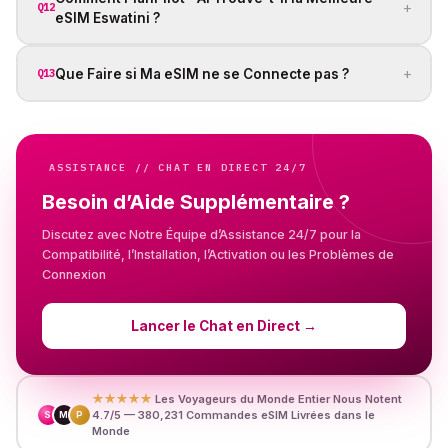
+
Q12
eSIM Eswatini ?
+
Que Faire si Ma eSIM ne se Connecte pas ?
Q13
ASSISTANCE // CHAT EN DIRECT 24/7
Besoin d’Aide Supplémentaire ?
Discutez avec Notre Équipe d’Assistance 24/7 pour la
Compatibilité, l’Installation, l’Activation ou les Problèmes de
Connexion
Lancer le Chat en Direct
→
★★★★★
Les Voyageurs du Monde Entier Nous Notent
4.7/5 — 380,231 Commandes eSIM Livrées dans le
S
M
P
Monde