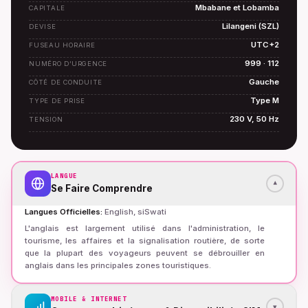
Mbabane et Lobamba
CAPITALE
Lilangeni (SZL)
DEVISE
UTC+2
FUSEAU HORAIRE
999 · 112
NUMÉRO D’URGENCE
Gauche
CÔTÉ DE CONDUITE
Type M
TYPE DE PRISE
230 V, 50 Hz
TENSION
LANGUE
▾
Se Faire Comprendre
Langues Officielles
:
English, siSwati
L'anglais est largement utilisé dans l'administration, le
tourisme, les affaires et la signalisation routière, de sorte
que la plupart des voyageurs peuvent se débrouiller en
anglais dans les principales zones touristiques.
MOBILE & INTERNET
▾