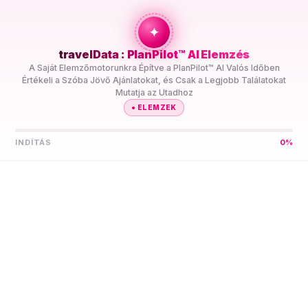
+travel
Connection
✦
travelData : PlanPilot™ AI Elemzés
FŐOLDAL
//
ÚTI CÉLOK
//
KÓKUSZ (KEELING)-
A Saját Elemzőmotorunkra Építve a PlanPilot™ AI Valós Időben
SZIGETEK
Értékeli a Szóba Jövő Ajánlatokat, és Csak a Legjobb Találatokat
Mutatja az Utadhoz
●
ELEMZEK
INDÍTÁS
0
%
Hagyd, hogy a PlanPilot™
AI Megtalálja a Legjobb
5G eSIM-et
Kókusz
(Keeling)-szigetekre
Hasonlítsd Össze Több Szolgáltató Előre Fizetett 5G eSIM
Adatcsomagjait Kókusz (Keeling)-szigetekre Egy Helyen. A