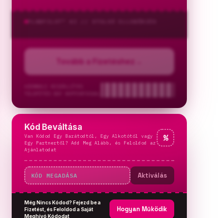
PLANPILOT™ AI //
UTOLSÓ ELLENŐRZÉS
Tovább a Fizetéshez
→
AZONNALI KISZÁLLÍTÁS
TELEPÍTÉS EGY KOPPINTÁSSAL
Kód Beváltása
Van Kódod Egy Barátodtól, Egy Alkotótól vagy
%
Egy Partnertől? Add Meg Alább, és Feloldod az
Ajánlatodat
Aktiválás
Még Nincs Kódod? Fejezd be a
Hogyan Működik
Fizetést, és Feloldod a Saját
Meghívó Kódodat