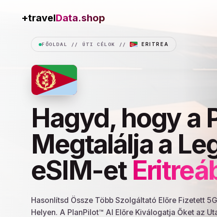
+travel
FŐOLDAL
//
ÚTI CÉLOK
//
ERITREA
Hagyd, hogy a P
Megtalálja a Le
eSIM-et
Eritreá
Hasonlítsd Össze Több Szolgáltató Előre Fizetett 5
Helyen. A PlanPilot™ AI Előre Kiválogatja Őket az 