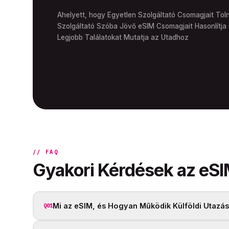
Ahelyett, hogy Egyetlen Szolgáltató Csomagjait Toln
Szolgáltató Szóba Jövő eSIM Csomagjait Hasonlítja 
Legjobb Találatokat Mutatja az Utadhoz
// FAQ
Gyakori Kérdések az eSI
Mi az eSIM, és Hogyan Működik Külföldi Utazá
Q01