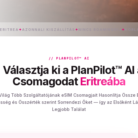
EA
✦
AZONNALI KISZÁLLÍTÁS
✦
NINCS ROAMINGDÍJ
✦
KORLÁTLAN 
// PLANPILOT™ AI
Választja ki a PlanPilot™ AI
Csomagodat
Eritreába
 Világ Több Szolgáltatójának eSIM Csomagjait Hasonlítja Össze E
sség és Összérték szerint Sorrendezi Őket — így az Elsőként L
Legjobb Találat
lyik Csomagtípust Szeretnéd