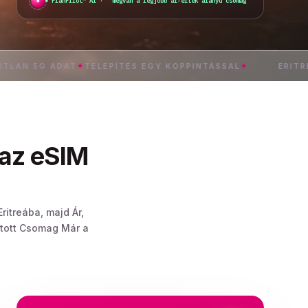
✦
PlanPilot™ AI ·
megvan a legjobb ár-érték arányú csomag
5G ADAT
✦
TELEPÍTÉS EGY KOPPINTÁSSAL
✦
ERITREA
✦
AZ
 az eSIM
ritreába, majd Ár,
átott Csomag Már a