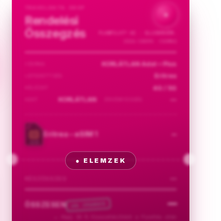
TRAVELDATA.SHOP
✦
Rendelési
Összegzés
PLANPILOT™
AI · ELLENŐRZÖM…
2026-58099. CSOMAG
KORLÁTLAN Adat • Plus
CSOMAG
Eritrea
LEFEDETTSÉG
4G / 5G
HÁLÓZAT
KORLÁTLAN
—
ADAT
ÉRVÉNYESSÉG
—
Eritrea – eSIM 1
eSIM
—
RÉSZÖSSZEG
—
% CASHBACK
ÖSSZESEN
10
→
Kapj 10 % Visszatérítést a Fizetés után