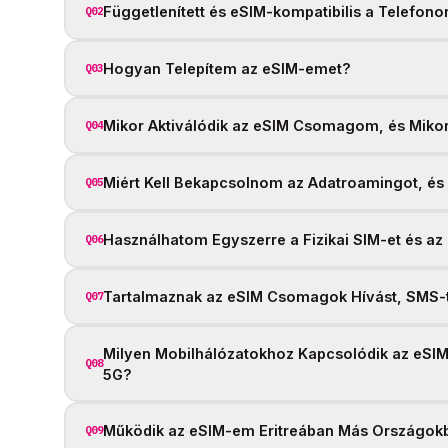
Függetlenített és eSIM-kompatibilis a Telefon
Q02
Hogyan Telepítem az eSIM-emet?
Q03
Mikor Aktiválódik az eSIM Csomagom, és Mikor
Q04
Miért Kell Bekapcsolnom az Adatroamingot, és 
Q05
Használhatom Egyszerre a Fizikai SIM-et és az
Q06
Tartalmaznak az eSIM Csomagok Hívást, SMS-t
Q07
Milyen Mobilhálózatokhoz Kapcsolódik az eSIM
Q08
5G?
Működik az eSIM-em Eritreában Más Országokb
Q09