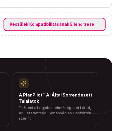
Készülék Kompatibilitásának Ellenőrzése
→
A PlanPilot™ AI Által Sorrendezett
Találatok
Elsőként a Legjobb Lehetőségeket Látod,
Ár, Lefedettség, Sebesség és Összérték
szerint