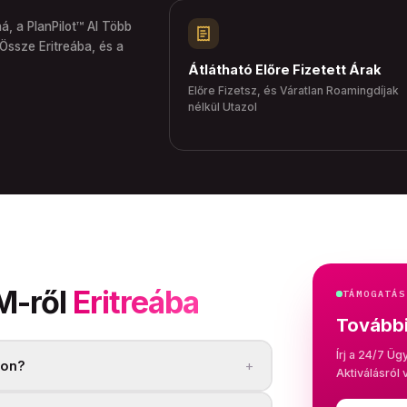
á, a PlanPilot™ AI Több
Össze Eritreába, és a
Átlátható Előre Fizetett Árak
Előre Fizetsz, és Váratlan Roamingdíjak
nélkül Utazol
M-ről
Eritreába
TÁMOGATÁS
További
Írj a 24/7 Üg
+
son?
Aktiválásról