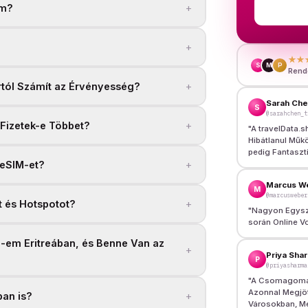
+
om?
+
★★
S
M
P
Rende
+
tól Számít az Érvényesség?
Sarah Ch
S
@sarahchen_t
+
Fizetek-e Többet?
"
A travelData.s
Hibátlanul Műkö
pedig Fantaszt
+
 eSIM-et?
Marcus W
M
@marcusweber
+
 és Hotspotot?
"
Nagyon Egysze
során Online Vo
-em Eritreában, és Benne Van az
+
Priya Sha
P
@priyasharma
"
A Csomagomat 
Azonnal Megjöt
+
an is?
Városokban, Mé