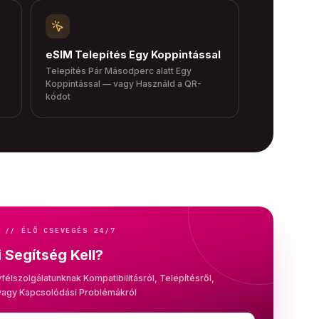
eSIM Telepítés Egy Koppintással
Telepítés Pár Másodperc alatt Egy
Koppintással — vagy Használd a QR-
kódot
 // ÉLŐ CSEVEGÉS 24/7
 Segítség Kell?
yfélszolgálatunknak Kompatibilitásról, Telepítésről,
 vagy Kapcsolódási Problémákról