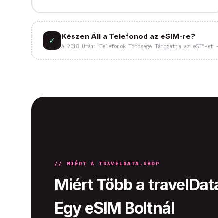
Készen Áll a Telefonod az eSIM-re?
✓
A 2018 Utáni Telefonok Többsége Támogatja az eSIM-et 
// MIÉRT A TRAVELDATA.SHOP
Miért Több a travelDa
Egy eSIM Boltnál