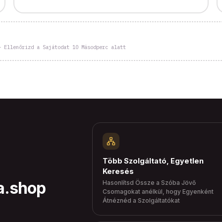
– Ellenőrizd a Sajátodat 10 Másodperc alatt
Több Szolgáltató, Egyetlen
Keresés
ta.shop
Hasonlítsd Össze a Szóba Jövő
Csomagokat anélkül, hogy Egyenként
Átnéznéd a Szolgáltatókat