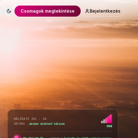
Csomagok megtekintése
Bejelentkezés
Toggle theme
HÁLÓZATI JEL · 5G
ERITREA
·
hálózatváltás...
76%