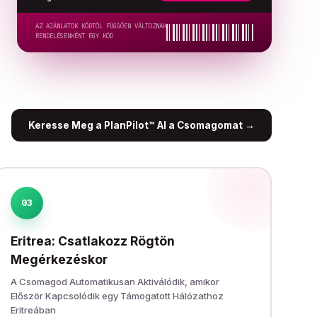
AZ AJÁNLATOK KÓDTÓL FÜGGŐEN VÁLTOZNAK
RENDELÉSENKÉNT EGY KÓD
Keresse Meg a PlanPilot™ AI a Csomagomat
→
03
Eritrea: Csatlakozz Rögtön
Megérkezéskor
A Csomagod Automatikusan Aktiválódik, amikor
Először Kapcsolódik egy Támogatott Hálózathoz
Eritreában