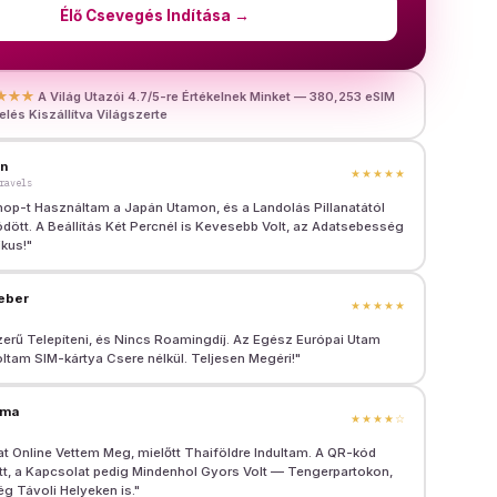
Élő Csevegés Indítása
→
★★★
A Világ Utazói 4.7/5-re Értékelnek Minket — 380,253 eSIM
lés Kiszállítva Világszerte
en
★★★★★
ravels
hop-t Használtam a Japán Utamon, és a Landolás Pillanatától
dött. A Beállítás Két Percnél is Kevesebb Volt, az Adatsebesség
ikus!
"
eber
★★★★★
rű Telepíteni, és Nincs Roamingdíj. Az Egész Európai Utam
ltam SIM-kártya Csere nélkül. Teljesen Megéri!
"
rma
★★★★
☆
Online Vettem Meg, mielőtt Thaiföldre Indultam. A QR-kód
t, a Kapcsolat pedig Mindenhol Gyors Volt — Tengerpartokon,
g Távoli Helyeken is.
"