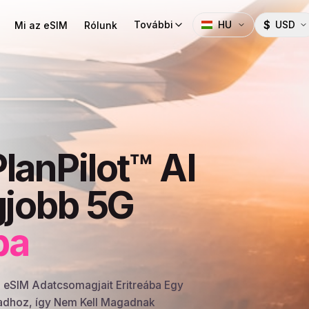
$
További
HU
USD
Mi az eSIM
Rólunk
lanPilot™ AI
gjobb 5G
ba
G eSIM Adatcsomagjait Eritreába Egy
Utadhoz, így Nem Kell Magadnak