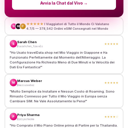
Avvia la Chat dal Vivo
→
★★★★★
I Viaggiatori di Tutto il Mondo Ci Valutano
S
M
P
4.7/5 — 378,542 Ordini eSIM Consegnati nel Mondo
Sarah Chen
S
★★★★★
@sarahchen_travels
"
Ho Usato travelData.shop nel Mio Viaggio in Giappone e Ha
Funzionato Perfettamente dal Momento dell’Atterraggio. La
Configurazione Ha Richiesto Meno di Due Minuti e la Velocità dei
Dati Era Fantastica!
"
Marcus Weber
M
★★★★★
@marcusweber
"
Molto Semplice da Installare e Nessun Costo di Roaming. Sono
Rimasto Connesso per Tutto il Mio Viaggio in Europa senza
Cambiare SIM. Ne Vale Assolutamente la Pena!
"
Priya Sharma
P
★★★★
☆
@priyasharma
"
Ho Comprato il Mio Piano Online prima di Partire per la Thailandia.