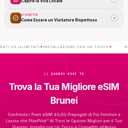
Capire la Vita Locale
ETICHETTA
▾
Come Essere un Visitatore Rispettoso
5G ILLIMITATI
✦
INSTALLAZIONE CON UN TOCCO
✦
BRUNEI
// QUANDO VUOI TU
Trova la Tua Migliore eSIM
Brunei
Confronta i Piani eSIM 4G/5G Prepagati di Più Fornitori e
Lascia che PlanPilot™ AI Trovi le Opzioni Migliori per il Tuo
Viaggio. Installa con Un Tocco e Connettiti all’Arrivo