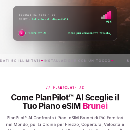
SEGNALE DI RETE · 5G
BRUNEI
·
tutte le reti disponibili
98%
✦
PlanPilot™ AI ·
verifico l’attivazio
5G ILLIMITATI
✦
INSTALLAZIONE CON UN TOCCO
✦
BRUNEI
// PLANPILOT™ AI
Come PlanPilot™ AI Sceglie il
Tuo Piano eSIM
Brunei
PlanPilot™ AI Confronta i Piani eSIM Brunei di Più Fornitori
nel Mondo, poi Li Ordina per Prezzo, Copertura, Velocità e