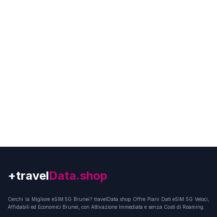
+travel
Connection
Cerchi la Migliore eSIM 5G Brunei? travelData.shop Offre Piani Dati eSIM 5G Veloci,
Affidabili ed Economici Brunei, con Attivazione Immediata e senza Costi di Roaming.