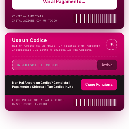
Vai al Pagamento
→
CONSEGNA IMMEDIATA
INSTALLAZIONE CON UN TOCCO
Usa un Codice
%
Hai un Codice da un Amico, un Creator o un Partner?
Inseriscilo Qui Sotto e Sblocca la Tua Offerta
Attiva
Non Hai Ancora un Codice? Completa il
Come Funziona
Pagamento e Sblocca il Tuo Codice Invito
LE OFFERTE VARIANO IN BASE AL CODICE
UN SOLO CODICE PER ORDINE