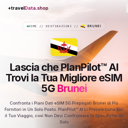
+travel
Connection
HOME
//
DESTINAZIONI
//
BRUNEI
Lascia che PlanPilot™ AI
Trovi la Tua Migliore eSIM
5G
Brunei
Confronta i Piani Dati eSIM 5G Prepagati Brunei di Più
Fornitori in Un Solo Posto. PlanPilot™ AI Li Preseleziona per
il Tuo Viaggio, così Non Devi Confrontare le Specifiche da
Solo