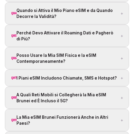
Quando si Attiva il Mio Piano eSIM e da Quando
+
Q04
Decorre la Validità?
Perché Devo Attivare il Roaming Dati e Pagherò
+
Q05
di Più?
Posso Usare la Mia SIM Fisica e la eSIM
+
Q06
Contemporaneamente?
+
I Piani eSIM Includono Chiamate, SMS e Hotspot?
Q07
A Quali Reti Mobili si Collegherà la Mia eSIM
+
Q08
Brunei ed È Incluso il 5G?
La Mia eSIM Brunei Funzionerà Anche in Altri
+
Q09
Paesi?