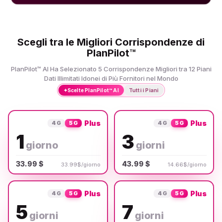
Scegli tra le Migliori Corrispondenze di
PlanPilot™
PlanPilot™ AI Ha Selezionato 5 Corrispondenze Migliori tra 12 Piani
Dati Illimitati Idonei di Più Fornitori nel Mondo
✦
Scelte PlanPilot™ AI
Tutti i Piani
Plus
Plus
4G
5G
4G
5G
1
3
giorno
giorni
33.99 $
43.99 $
33.99$/giorno
14.66$/giorno
Plus
Plus
4G
5G
4G
5G
5
7
giorni
giorni