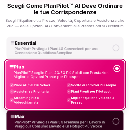
Scegli Come PlanPilot™ AI Deve Ordinare
le tue Corrispondenze
Scegli l’Equilibrio tra Prezzo, Velocità, Copertura e Assistenza che
Vuoi — dalle Opzioni 4G Convenienti alle Prestazioni 5G Premium
Essential
PlanPilot™ Privilegia i Piani 4G Convenienti per una
Connessione Quotidiana Semplice
Plus
PlanPilot™ Sceglie Piani 4G/5G Più Solidi con Prestazioni
Migliori e Opzioni Pronte per l’Hotspot
Piani 4G/5G Più Veloci
Scelta di Fornitori Più Ampia
✓
✓
Assistenza Prioritaria
Piani Pronti per l’Hotspot
✓
✓
Streaming HD e
Miglior Equilibrio Velocità &
✓
✓
Videochiamate
Prezzo
Max
PlanPilot™ Privilegia i Piani 5G Premium per il Lavoro in
Viaggio, il Consumo Elevato e un Hotspot Più Veloce