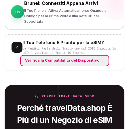
Brunei: Connettiti Appena Arrivi
Il Tuo Piano si Attiva Automaticamente Quando si
03
Collega per la Prima Volta a una Rete Brunei
Supportata
Il Tuo Telefono È Pronto per la eSIM?
✓
La Maggior Parte degli Smartphone dal 2018 Supporta la
eSIM – Verifica il Tuo in 10 Secondi
Verifica la Compatibilità del Dispositivo
→
// PERCHÉ TRAVELDATA.SHOP
Perché travelData.shop È
Più di un Negozio di eSIM