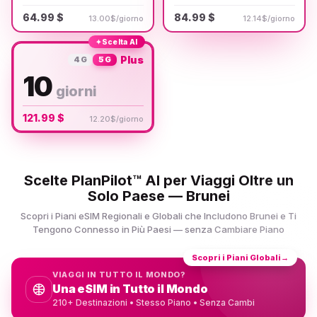
64.99 $
84.99 $
13.00$/giorno
12.14$/giorno
✦
Scelta AI
Plus
4G
5G
10
giorni
121.99 $
12.20$/giorno
Scelte PlanPilot™ AI per Viaggi Oltre un
Solo Paese — Brunei
Scopri i Piani eSIM Regionali e Globali che Includono Brunei e Ti
Tengono Connesso in Più Paesi — senza Cambiare Piano
Scopri i Piani Globali
→
VIAGGI IN TUTTO IL MONDO?
Una eSIM in Tutto il Mondo
210+ Destinazioni • Stesso Piano • Senza Cambi