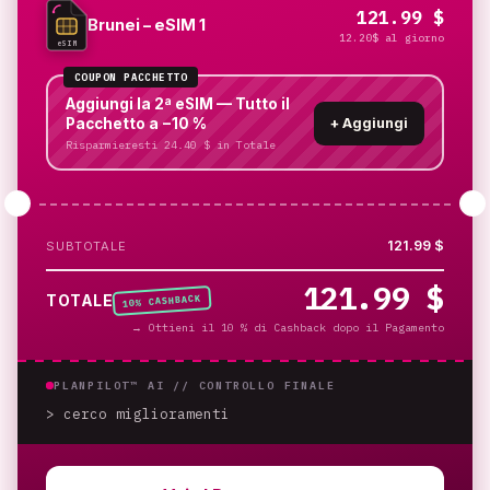
121.99 $
Brunei – eSIM 1
12.20$ al giorno
eSIM
COUPON PACCHETTO
Aggiungi la 2ª eSIM — Tutto il
Pacchetto a −10 %
+
Aggiungi
Risparmieresti 24.40 $ in Totale
121.99 $
SUBTOTALE
121.99 $
% CASHBACK
TOTALE
10
→
Ottieni il 10 % di Cashback dopo il Pagamento
PLANPILOT™ AI //
CONTROLLO FINALE
> cerco miglioramenti
_