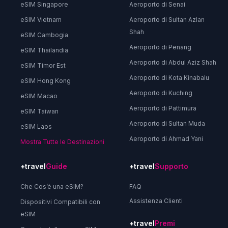
eSIM Singapore
Aeroporto di Senai
eSIM Vietnam
Aeroporto di Sultan Azlan
Shah
eSIM Cambogia
Aeroporto di Penang
eSIM Thailandia
Aeroporto di Abdul Aziz Shah
eSIM Timor Est
Aeroporto di Kota Kinabalu
eSIM Hong Kong
Aeroporto di Kuching
eSIM Macao
Aeroporto di Pattimura
eSIM Taiwan
Aeroporto di Sultan Muda
eSIM Laos
Aeroporto di Ahmad Yani
Mostra Tutte le Destinazioni
+travel
Guide
+travel
Supporto
Che Cos’è una eSIM?
FAQ
Assistenza Clienti
Dispositivi Compatibili con
eSIM
+travel
Premi