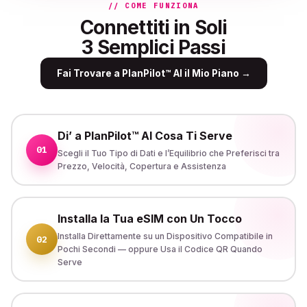
// COME FUNZIONA
Connettiti in Soli
3 Semplici Passi
Fai Trovare a PlanPilot™ AI il Mio Piano
→
Di’ a PlanPilot™ AI Cosa Ti Serve
01
Scegli il Tuo Tipo di Dati e l’Equilibrio che Preferisci tra
Prezzo, Velocità, Copertura e Assistenza
Installa la Tua eSIM con Un Tocco
Installa Direttamente su un Dispositivo Compatibile in
02
Pochi Secondi — oppure Usa il Codice QR Quando
Serve