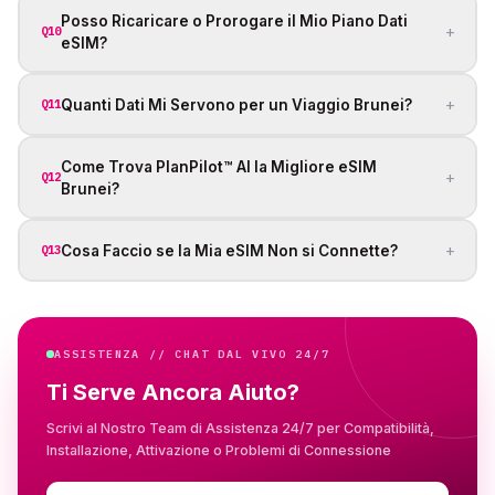
Posso Ricaricare o Prorogare il Mio Piano Dati
+
Q10
eSIM?
+
Quanti Dati Mi Servono per un Viaggio Brunei?
Q11
Come Trova PlanPilot™ AI la Migliore eSIM
+
Q12
Brunei?
+
Cosa Faccio se la Mia eSIM Non si Connette?
Q13
ASSISTENZA // CHAT DAL VIVO 24/7
Ti Serve Ancora Aiuto?
Scrivi al Nostro Team di Assistenza 24/7 per Compatibilità,
Installazione, Attivazione o Problemi di Connessione