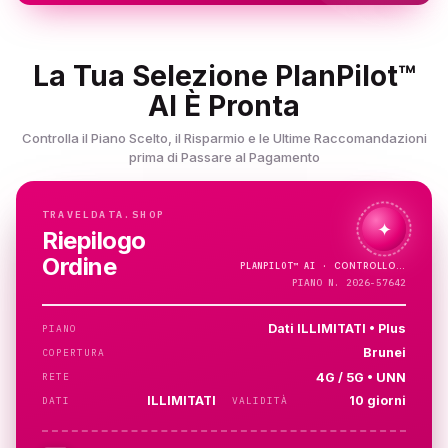
La Tua Selezione PlanPilot™
AI È Pronta
Controlla il Piano Scelto, il Risparmio e le Ultime Raccomandazioni
prima di Passare al Pagamento
TRAVELDATA.SHOP
✦
Riepilogo
Ordine
PLANPILOT™
AI ·
PIANO N. 2026-57642
Dati ILLIMITATI • Plus
PIANO
Brunei
COPERTURA
4G / 5G • UNN
RETE
ILLIMITATI
10 giorni
DATI
VALIDITÀ