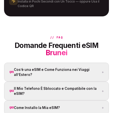
Installa in Pochi Secondi con Un Tocco — oppure Usa il
Codice QR
// FAQ
Domande Frequenti eSIM
Brunei
Cos’è una eSIM e Come Funziona nei Viaggi
+
Q01
all’Estero?
Il Mio Telefono È Sbloccato e Compatibile con la
+
Q02
eSIM?
+
Come Installo la Mia eSIM?
Q03