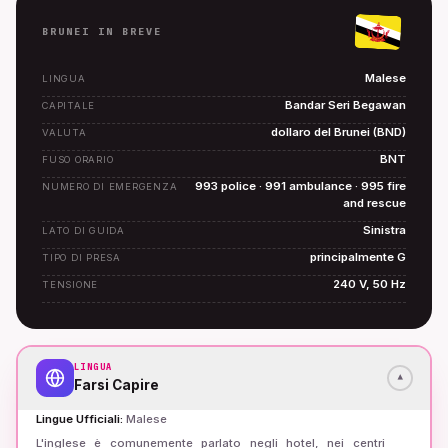
BRUNEI IN BREVE
Malese
LINGUA
Bandar Seri Begawan
CAPITALE
dollaro del Brunei (BND)
VALUTA
BNT
FUSO ORARIO
993 police · 991 ambulance · 995 fire
NUMERO DI EMERGENZA
and rescue
Sinistra
LATO DI GUIDA
principalmente G
TIPO DI PRESA
240 V, 50 Hz
TENSIONE
LINGUA
▾
Farsi Capire
Lingue Ufficiali
:
Malese
L'inglese è comunemente parlato negli hotel, nei centri