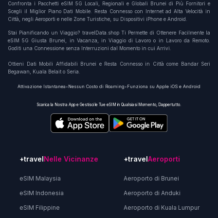
Confronta i Pacchetti eSIM 5G Locali, Regionali e Globali Brunei di Più Fornitori e
Scegli il Miglior Piano Dati Mobile. Resta Connesso con Internet ad Alta Velocità in
Città, negli Aeroporti e nelle Zone Turistiche, su Dispositivi iPhone e Android.
Stai Pianificando un Viaggio? travelData.shop Ti Permette di Ottenere Facilmente la
eSIM 5G Giusta Brunei, in Vacanza, in Viaggio di Lavoro o in Lavoro da Remoto.
Goditi una Connessione senza Interruzioni dal Momento in cui Arrivi.
Ottieni Dati Mobili Affidabili Brunei e Resta Connesso in Città come Bandar Seri
Begawan, Kuala Belait o Seria.
Attivazione Istantanea
•
Nessun Costo di Roaming
•
Funziona su Apple iOS e Android
Scarica la Nostra App e Gestisci le Tue eSIM in Qualsiasi Momento, Dappertutto.
+travel
Nelle Vicinanze
+travel
Aeroporti
eSIM Malaysia
Aeroporto di Brunei
eSIM Indonesia
Aeroporto di Anduki
eSIM Filippine
Aeroporto di Kuala Lumpur