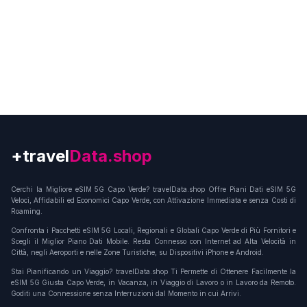
+travel
Connection
Cerchi la Migliore eSIM 5G Capo Verde? travelData.shop Offre Piani Dati eSIM 5G
Veloci, Affidabili ed Economici Capo Verde, con Attivazione Immediata e senza Costi di
Roaming.
Confronta i Pacchetti eSIM 5G Locali, Regionali e Globali Capo Verde di Più Fornitori e
Scegli il Miglior Piano Dati Mobile. Resta Connesso con Internet ad Alta Velocità in
Città, negli Aeroporti e nelle Zone Turistiche, su Dispositivi iPhone e Android.
Stai Pianificando un Viaggio? travelData.shop Ti Permette di Ottenere Facilmente la
eSIM 5G Giusta Capo Verde, in Vacanza, in Viaggio di Lavoro o in Lavoro da Remoto.
Goditi una Connessione senza Interruzioni dal Momento in cui Arrivi.