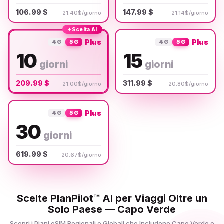
106.99 $
147.99 $
21.40$/giorno
21.14$/giorno
✦
Scelta AI
Plus
Plus
4G
5G
4G
5G
10
15
giorni
giorni
209.99 $
311.99 $
21.00$/giorno
20.80$/giorno
Plus
4G
5G
30
giorni
619.99 $
20.67$/giorno
Scelte PlanPilot™ AI per Viaggi Oltre un
Solo Paese — Capo Verde
Scopri i Piani eSIM Regionali e Globali che Includono Capo Verde e