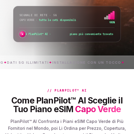
SEGNALE DI RETE · 5G
CAPO VERDE
·
tutte le reti disponibili
98%
✦
PlanPilot™ AI ·
verifico l
I 5G ILLIMITATI
✦
INSTALLAZIONE CON UN TOCCO
✦
CAP
// PLANPILOT™ AI
Come PlanPilot™ AI Sceglie il
Tuo Piano eSIM
Capo Verde
PlanPilot™ AI Confronta i Piani eSIM Capo Verde di Più
Fornitori nel Mondo, poi Li Ordina per Prezzo, Copertura,