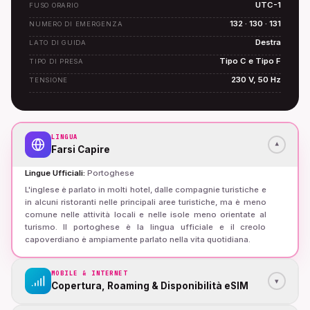
UTC-1
FUSO ORARIO
132 · 130 · 131
NUMERO DI EMERGENZA
Destra
LATO DI GUIDA
Tipo C e Tipo F
TIPO DI PRESA
230 V, 50 Hz
TENSIONE
LINGUA
▾
Farsi Capire
Lingue Ufficiali
:
Portoghese
L'inglese è parlato in molti hotel, dalle compagnie turistiche e
in alcuni ristoranti nelle principali aree turistiche, ma è meno
comune nelle attività locali e nelle isole meno orientate al
turismo. Il portoghese è la lingua ufficiale e il creolo
capoverdiano è ampiamente parlato nella vita quotidiana.
MOBILE & INTERNET
▾
Copertura, Roaming & Disponibilità eSIM