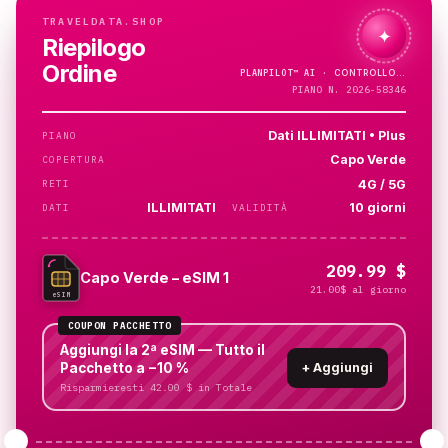
TRAVELDATA.SHOP
✦
Riepilogo
Ordine
PLANPILOT™
AI ·
PIANO N. 2026-58346
Dati ILLIMITATI • Plus
PIANO
Capo Verde
COPERTURA
4G / 5G
RETI
ILLIMITATI
10 giorni
DATI
VALIDITÀ
209.99 $
Capo Verde – eSIM 1
21.00$ al giorno
eSIM
COUPON PACCHETTO
Aggiungi la 2ª eSIM — Tutto il
Pacchetto a −10 %
+
Aggiungi
Risparmieresti 42.00 $ in Totale