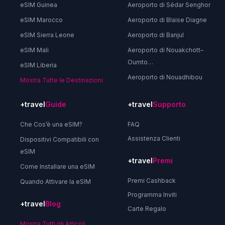
eSIM Guinea
Aeroporto di Sédar Senghor
eSIM Marocco
Aeroporto di Blaise Diagne
eSIM Sierra Leone
Aeroporto di Banjul
eSIM Mali
Aeroporto di Nouakchott–
Oumto…
eSIM Liberia
Aeroporto di Nouadhibou
Mostra Tutte le Destinazioni
+travel
Guide
+travel
Supporto
Che Cos’è una eSIM?
FAQ
Assistenza Clienti
Dispositivi Compatibili con
eSIM
+travel
Premi
Come Installare una eSIM
Premi Cashback
Quando Attivare la eSIM
Programma Inviti
+travel
Blog
Carte Regalo
Mostra Tutti gli Articoli