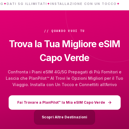
I 5G ILLIMITATI
✦
INSTALLAZIONE CON UN TOCCO
✦
CAP
// QUANDO VUOI TU
Trova la Tua Migliore eSIM
Capo Verde
Confronta i Piani eSIM 4G/5G Prepagati di Più Fornitori e
Lascia che PlanPilot™ AI Trovi le Opzioni Migliori per il Tuo
Viaggio. Installa con Un Tocco e Connettiti all’Arrivo
Fai Trovare a PlanPilot™ la Mia eSIM Capo Verde
Scopri Altre Destinazioni