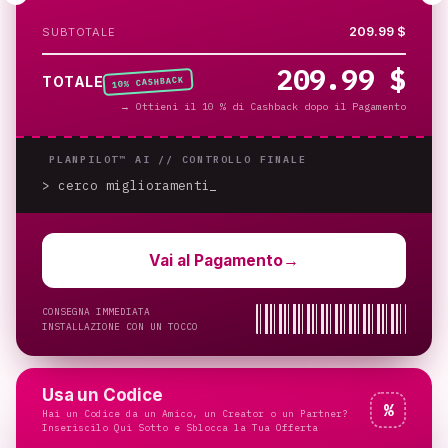
209.99 $
SUBTOTALE
209.99 $
% CASHBACK
TOTALE
10
→
Ottieni il 10 % di Cashback dopo il Pagamento
PLANPILOT™ AI //
CONTROLLO FINALE
> cerco miglioramenti
Vai al Pagamento
→
CONSEGNA IMMEDIATA
INSTALLAZIONE CON UN TOCCO
Usa un Codice
%
Hai un Codice da un Amico, un Creator o un Partner?
Inseriscilo Qui Sotto e Sblocca la Tua Offerta