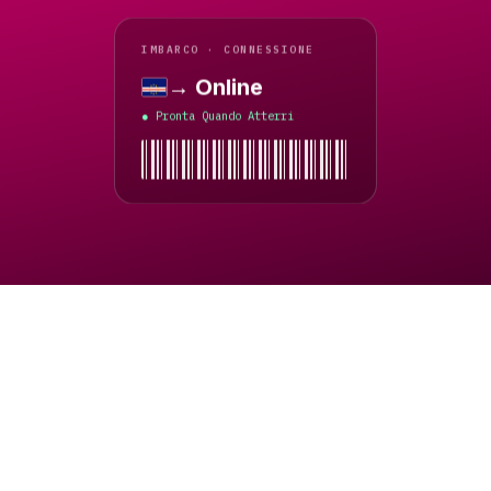
IMBARCO · CONNESSIONE
→ Online
Capo Verde
Pronta Quando Atterri
●