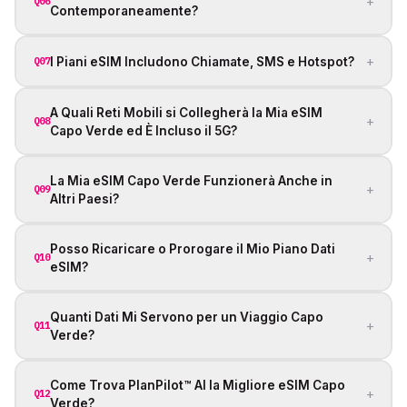
+
Q06
Contemporaneamente?
+
I Piani eSIM Includono Chiamate, SMS e Hotspot?
Q07
A Quali Reti Mobili si Collegherà la Mia eSIM
+
Q08
Capo Verde ed È Incluso il 5G?
La Mia eSIM Capo Verde Funzionerà Anche in
+
Q09
Altri Paesi?
Posso Ricaricare o Prorogare il Mio Piano Dati
+
Q10
eSIM?
Quanti Dati Mi Servono per un Viaggio Capo
+
Q11
Verde?
Come Trova PlanPilot™ AI la Migliore eSIM Capo
+
Q12
Verde?