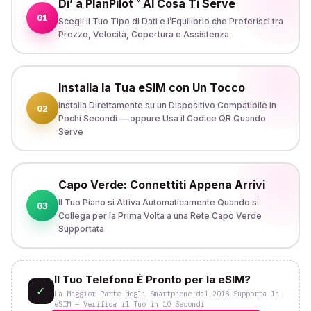
Di’ a PlanPilot™ AI Cosa Ti Serve
01
Scegli il Tuo Tipo di Dati e l’Equilibrio che Preferisci tra
Prezzo, Velocità, Copertura e Assistenza
Installa la Tua eSIM con Un Tocco
Installa Direttamente su un Dispositivo Compatibile in
02
Pochi Secondi — oppure Usa il Codice QR Quando
Serve
Capo Verde: Connettiti Appena Arrivi
Il Tuo Piano si Attiva Automaticamente Quando si
03
Collega per la Prima Volta a una Rete Capo Verde
Supportata
Il Tuo Telefono È Pronto per la eSIM?
✓
La Maggior Parte degli Smartphone dal 2018 Supporta la
eSIM – Verifica il Tuo in 10 Secondi