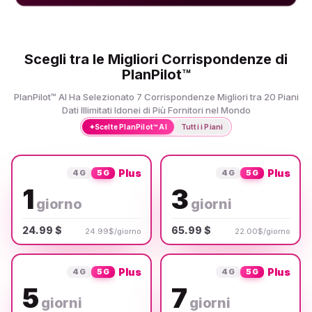
Scegli tra le Migliori Corrispondenze di
PlanPilot™
PlanPilot™ AI Ha Selezionato 7 Corrispondenze Migliori tra 20 Piani
Dati Illimitati Idonei di Più Fornitori nel Mondo
✦
Scelte PlanPilot™ AI
Tutti i Piani
Plus
Plus
4G
5G
4G
5G
1
3
giorno
giorni
24.99 $
65.99 $
24.99$/giorno
22.00$/giorno
Plus
Plus
4G
5G
4G
5G
5
7
giorni
giorni