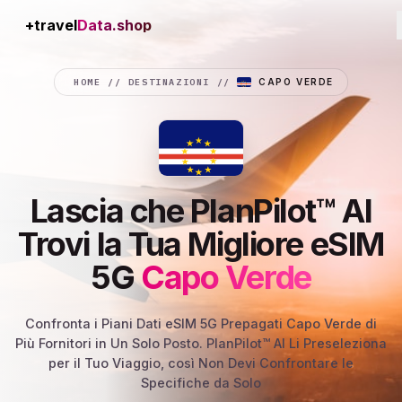
+travel
Connection
HOME
//
DESTINAZIONI
//
CAPO VERDE
Lascia che PlanPilot™ AI
Trovi la Tua Migliore eSIM
5G
Capo Verde
Confronta i Piani Dati eSIM 5G Prepagati Capo Verde di
Più Fornitori in Un Solo Posto. PlanPilot™ AI Li Preseleziona
per il Tuo Viaggio, così Non Devi Confrontare le
Specifiche da Solo