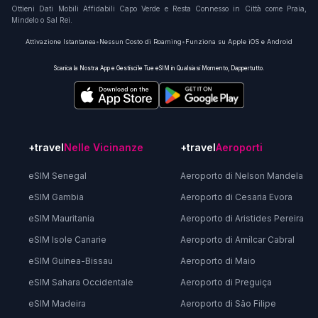
Ottieni Dati Mobili Affidabili Capo Verde e Resta Connesso in Città come Praia,
Mindelo o Sal Rei.
Attivazione Istantanea
•
Nessun Costo di Roaming
•
Funziona su Apple iOS e Android
Scarica la Nostra App e Gestisci le Tue eSIM in Qualsiasi Momento, Dappertutto.
+travel
Nelle Vicinanze
+travel
Aeroporti
eSIM Senegal
Aeroporto di Nelson Mandela
eSIM Gambia
Aeroporto di Cesaria Evora
eSIM Mauritania
Aeroporto di Aristides Pereira
eSIM Isole Canarie
Aeroporto di Amílcar Cabral
eSIM Guinea-Bissau
Aeroporto di Maio
eSIM Sahara Occidentale
Aeroporto di Preguiça
eSIM Madeira
Aeroporto di São Filipe