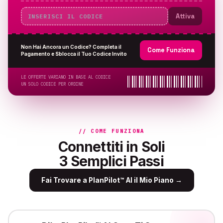
Attiva
Non Hai Ancora un Codice? Completa il
Come Funziona
Pagamento e Sblocca il Tuo Codice Invito
LE OFFERTE VARIANO IN BASE AL CODICE
UN SOLO CODICE PER ORDINE
// COME FUNZIONA
Connettiti in Soli
3 Semplici Passi
Fai Trovare a PlanPilot™ AI il Mio Piano
→