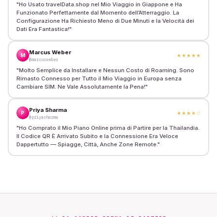
"
Ho Usato travelData.shop nel Mio Viaggio in Giappone e Ha
Funzionato Perfettamente dal Momento dell’Atterraggio. La
Configurazione Ha Richiesto Meno di Due Minuti e la Velocità dei
Dati Era Fantastica!
"
Marcus Weber
M
★★★★★
@marcusweber
"
Molto Semplice da Installare e Nessun Costo di Roaming. Sono
Rimasto Connesso per Tutto il Mio Viaggio in Europa senza
Cambiare SIM. Ne Vale Assolutamente la Pena!
"
Priya Sharma
P
★★★★
☆
@priyasharma
"
Ho Comprato il Mio Piano Online prima di Partire per la Thailandia.
Il Codice QR È Arrivato Subito e la Connessione Era Veloce
Dappertutto — Spiagge, Città, Anche Zone Remote.
"