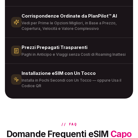
Corrispondenze Ordinate da PlanPilot™ AI
Vedi per Prime le Opzioni Migliori, in Base a Prezzo,
Copertura, Velocità e Valore Complessivo
Prezzi Prepagati Trasparenti
Paghi in Anticipo e Viaggi senza Costi di Roaming Inattesi
Installazione eSIM con Un Tocco
Installa in Pochi Secondi con Un Tocco — oppure Usa il
Codice QR
// FAQ
Domande Frequenti eSIM
Capo