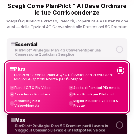
Scegli Come PlanPilot™ AI Deve Ordinare
le tue Corrispondenze
Scegli l’Equilibrio tra Prezzo, Velocità, Copertura e Assistenza che
Vuoi — dalle Opzioni 4G Convenienti alle Prestazioni 5G Premium
Essential
PlanPilot™ Privilegia i Piani 4G Convenienti per una
Connessione Quotidiana Semplice
Plus
PlanPilot™ Sceglie Piani 4G/5G Più Solidi con Prestazioni
Migliori e Opzioni Pronte per l’Hotspot
Piani 4G/5G Più Veloci
Scelta di Fornitori Più Ampia
✓
✓
Assistenza Prioritaria
Piani Pronti per l’Hotspot
✓
✓
Streaming HD e
Miglior Equilibrio Velocità &
✓
✓
Videochiamate
Prezzo
Max
PlanPilot™ Privilegia i Piani 5G Premium per il Lavoro in
Viaggio, il Consumo Elevato e un Hotspot Più Veloce