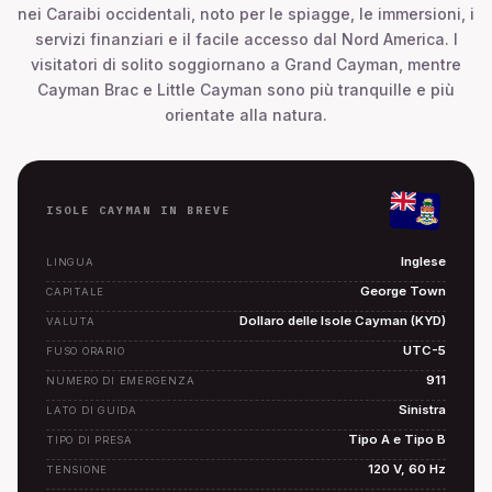
nei Caraibi occidentali, noto per le spiagge, le immersioni, i
servizi finanziari e il facile accesso dal Nord America. I
visitatori di solito soggiornano a Grand Cayman, mentre
Cayman Brac e Little Cayman sono più tranquille e più
orientate alla natura.
ISOLE CAYMAN IN BREVE
Inglese
LINGUA
George Town
CAPITALE
Dollaro delle Isole Cayman (KYD)
VALUTA
UTC-5
FUSO ORARIO
911
NUMERO DI EMERGENZA
Sinistra
LATO DI GUIDA
Tipo A e Tipo B
TIPO DI PRESA
120 V, 60 Hz
TENSIONE