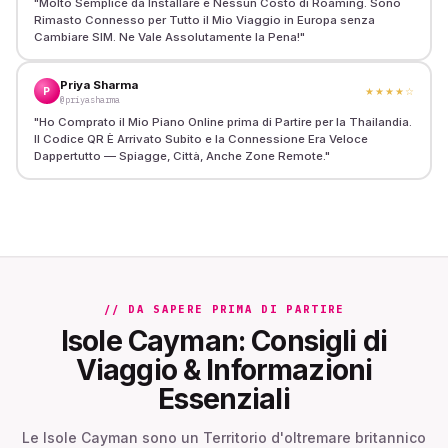
"
Molto Semplice da Installare e Nessun Costo di Roaming. Sono
Rimasto Connesso per Tutto il Mio Viaggio in Europa senza
Cambiare SIM. Ne Vale Assolutamente la Pena!
"
Priya Sharma
P
★★★★
☆
@priyasharma
"
Ho Comprato il Mio Piano Online prima di Partire per la Thailandia.
Il Codice QR È Arrivato Subito e la Connessione Era Veloce
Dappertutto — Spiagge, Città, Anche Zone Remote.
"
// DA SAPERE PRIMA DI PARTIRE
Isole Cayman: Consigli di
Viaggio & Informazioni
Essenziali
Le Isole Cayman sono un Territorio d'oltremare britannico