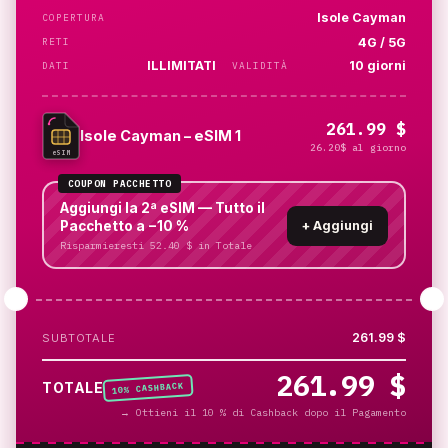
Isole Cayman
COPERTURA
4G / 5G
RETI
ILLIMITATI
10 giorni
DATI
VALIDITÀ
261.99 $
Isole Cayman – eSIM 1
26.20$ al giorno
eSIM
COUPON PACCHETTO
Aggiungi la 2ª eSIM — Tutto il
Pacchetto a −10 %
+
Aggiungi
Risparmieresti 52.40 $ in Totale
261.99 $
SUBTOTALE
261.99 $
% CASHBACK
TOTALE
10
→
Ottieni il 10 % di Cashback dopo il Pagamento