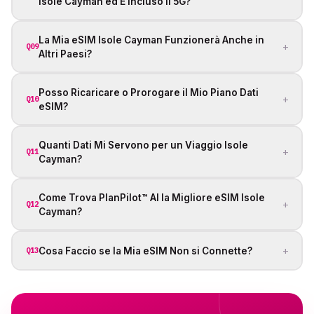
Isole Cayman ed È Incluso il 5G?
La Mia eSIM Isole Cayman Funzionerà Anche in
+
Q09
Altri Paesi?
Posso Ricaricare o Prorogare il Mio Piano Dati
+
Q10
eSIM?
Quanti Dati Mi Servono per un Viaggio Isole
+
Q11
Cayman?
Come Trova PlanPilot™ AI la Migliore eSIM Isole
+
Q12
Cayman?
+
Cosa Faccio se la Mia eSIM Non si Connette?
Q13