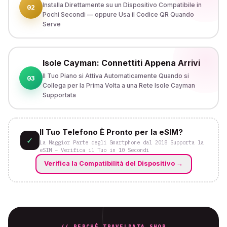
Installa Direttamente su un Dispositivo Compatibile in
02
Pochi Secondi — oppure Usa il Codice QR Quando
Serve
Isole Cayman: Connettiti Appena Arrivi
Il Tuo Piano si Attiva Automaticamente Quando si
03
Collega per la Prima Volta a una Rete Isole Cayman
Supportata
Il Tuo Telefono È Pronto per la eSIM?
✓
La Maggior Parte degli Smartphone dal 2018 Supporta la
eSIM – Verifica il Tuo in 10 Secondi
Verifica la Compatibilità del Dispositivo
→
// PERCHÉ TRAVELDATA.SHOP