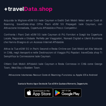
+travel
Connection
Acquista la Migliore eSIM 5G Isole Cayman e Goditi Dati Mobili Veloci senza Costi di
Roaming. travelData.shop Offre Piani eSIM 5G Prepagati Isole Cayman, con
Attivazione Immediata, Copertura Affidabile e Prezzi Competitivi.
Confronta i Piani Dati eSIM 5G Isole Cayman di Più Fornitori e Scegli tra Copertura
Locale, Regionale o Globale. Perfetto per Viaggiatori, Nomadi Digitali e Utenti Business
che Hanno Bisogno di un Accesso Internet Affidabile.
Attiva la Tua eSIM 5G in Pochi Secondi e Resta Online con Dati Mobili ad Alta Velocità
in Città, negli Aeroporti e nelle Destinazioni di Viaggio Più Popolari. travelData.shop Ti
Semplifica la Connessione Isole Cayman.
Ottieni Dati Mobili Affidabili Isole Cayman e Resta Connesso in Città come George
Town, West Bay o Bodden Town.
Attivazione Istantanea
•
Nessun Costo di Roaming
•
Funziona su Apple iOS e Android
Scarica la Nostra App e Gestisci le Tue eSIM in Qualsiasi Momento, Dappertutto.