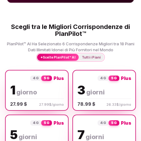
Scegli tra le Migliori Corrispondenze di
PlanPilot™
PlanPilot™ AI Ha Selezionato 6 Corrispondenze Migliori tra 18 Piani
Dati Illimitati Idonei di Più Fornitori nel Mondo
✦
Scelte PlanPilot™ AI
Tutti i Piani
Plus
Plus
4G
5G
4G
5G
1
3
giorno
giorni
27.99 $
78.99 $
27.99$/giorno
26.33$/giorno
Plus
Plus
4G
5G
4G
5G
5
7
giorni
giorni