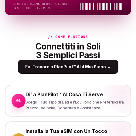
LE OFFERTE VARIANO IN BASE AL CODICE
UN SOLO CODICE PER ORDINE
// COME FUNZIONA
Connettiti in Soli
3 Semplici Passi
Fai Trovare a PlanPilot™ AI il Mio Piano
→
Di’ a PlanPilot™ AI Cosa Ti Serve
01
Scegli il Tuo Tipo di Dati e l’Equilibrio che Preferisci tra
Prezzo, Velocità, Copertura e Assistenza
Installa la Tua eSIM con Un Tocco