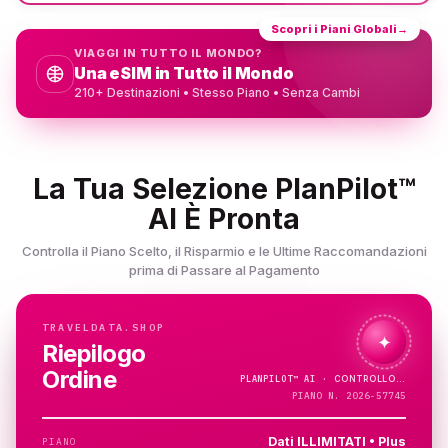
Scopri i Piani Globali
→
VIAGGI IN TUTTO IL MONDO?
Una eSIM in Tutto il Mondo
210+ Destinazioni • Stesso Piano • Senza Cambi
La Tua Selezione PlanPilot™
AI È Pronta
Controlla il Piano Scelto, il Risparmio e le Ultime Raccomandazioni
prima di Passare al Pagamento
TRAVELDATA.SHOP
✦
Riepilogo
Ordine
PLANPILOT™
AI ·
PIANO N. 2026-57745
Dati ILLIMITATI • Plus
PIANO