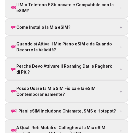
Il Mio Telefono È Sbloccato e Compatibile con la
+
Q02
eSIM?
+
Come Installo la Mia eSIM?
Q03
Quando si Attiva il Mio Piano eSIM e da Quando
+
Q04
Decorre la Validità?
Perché Devo Attivare il Roaming Dati e Pagherò
+
Q05
di Più?
Posso Usare la Mia SIM Fisica e la eSIM
+
Q06
Contemporaneamente?
+
I Piani eSIM Includono Chiamate, SMS e Hotspot?
Q07
A Quali Reti Mobili si Collegherà la Mia eSIM
+
Q08