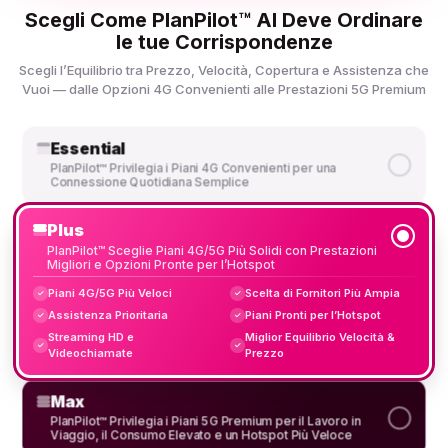
Scegli Come PlanPilot™ AI Deve Ordinare
le tue Corrispondenze
Scegli l’Equilibrio tra Prezzo, Velocità, Copertura e Assistenza che
Vuoi — dalle Opzioni 4G Convenienti alle Prestazioni 5G Premium
Essential
PlanPilot™ Privilegia i Piani 4G Convenienti per una
Connessione Quotidiana Semplice
Plus
PlanPilot™ Sceglie Piani 4G/5G Più Solidi con Prestazioni
Migliori e Opzioni Pronte per l’Hotspot
Piani 4G/5G Più Veloci
Scelta di Fornitori Più Ampia
✓
✓
Assistenza Prioritaria
Piani Pronti per l’Hotspot
✓
✓
Streaming HD e
Miglior Equilibrio Velocità &
✓
✓
Videochiamate
Prezzo
Max
PlanPilot™ Privilegia i Piani 5G Premium per il Lavoro in
Viaggio, il Consumo Elevato e un Hotspot Più Veloce