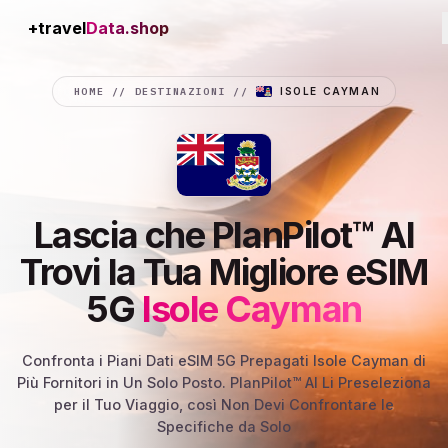
+travel
Connection
HOME
//
DESTINAZIONI
//
ISOLE CAYMAN
Lascia che PlanPilot™ AI
Trovi la Tua Migliore eSIM
5G
Isole Cayman
Confronta i Piani Dati eSIM 5G Prepagati Isole Cayman di
Più Fornitori in Un Solo Posto. PlanPilot™ AI Li Preseleziona
per il Tuo Viaggio, così Non Devi Confrontare le
Specifiche da Solo