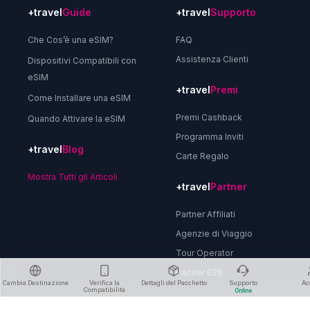
+travel
Guide
+travel
Supporto
Che Cos’è una eSIM?
FAQ
Assistenza Clienti
Dispositivi Compatibili con
eSIM
+travel
Premi
Come Installare una eSIM
Premi Cashback
Quando Attivare la eSIM
Programma Inviti
+travel
Blog
Carte Regalo
Mostra Tutti gli Articoli
+travel
Partner
Partner Affiliati
Agenzie di Viaggio
Tour Operator
Partner B2B
Cambia Destinazione
Verifica la
Dettagli del Pacchetto
Supporto
Ac
Compatibilità
Online