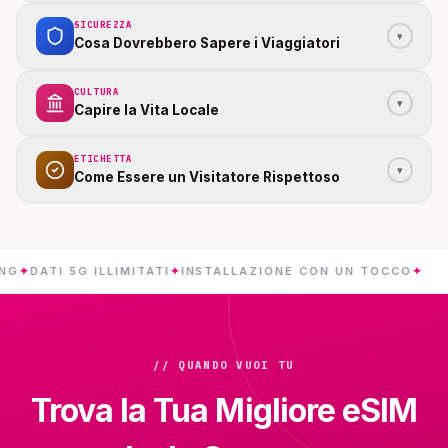
SICUREZZA
▾
Cosa Dovrebbero Sapere i Viaggiatori
CULTURA
▾
Capire la Vita Locale
ETICHETTA
▾
Come Essere un Visitatore Rispettoso
TI 5G ILLIMITATI
✦
INSTALLAZIONE CON UN TOCCO
✦
ISO
// QUANDO VUOI TU
Trova la Tua Migliore eSIM