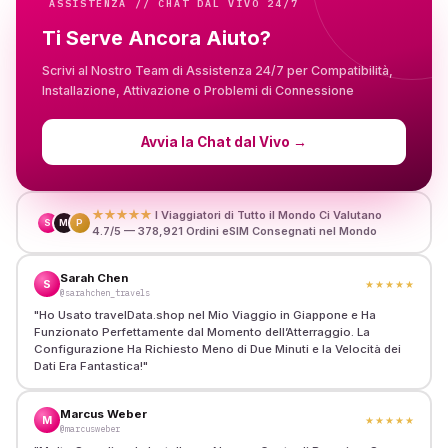
ASSISTENZA // CHAT DAL VIVO 24/7
Ti Serve Ancora Aiuto?
Scrivi al Nostro Team di Assistenza 24/7 per Compatibilità,
Installazione, Attivazione o Problemi di Connessione
Avvia la Chat dal Vivo
→
★★★★★
I Viaggiatori di Tutto il Mondo Ci Valutano
S
M
P
4.7/5 — 378,921 Ordini eSIM Consegnati nel Mondo
Sarah Chen
S
★★★★★
@sarahchen_travels
"
Ho Usato travelData.shop nel Mio Viaggio in Giappone e Ha
Funzionato Perfettamente dal Momento dell’Atterraggio. La
Configurazione Ha Richiesto Meno di Due Minuti e la Velocità dei
Dati Era Fantastica!
"
Marcus Weber
M
★★★★★
@marcusweber