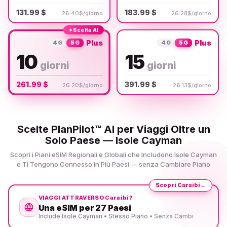
131.99 $
183.99 $
26.40$/giorno
26.28$/giorno
✦
Scelta AI
Plus
Plus
4G
5G
4G
5G
10
15
giorni
giorni
261.99 $
391.99 $
26.20$/giorno
26.13$/giorno
Scelte PlanPilot™ AI per Viaggi Oltre un
Solo Paese — Isole Cayman
Scopri i Piani eSIM Regionali e Globali che Includono Isole Cayman
e Ti Tengono Connesso in Più Paesi — senza Cambiare Piano
Scopri Caraibi
→
VIAGGI ATTRAVERSO Caraibi?
Una eSIM per 27 Paesi
Include Isole Cayman • Stesso Piano • Senza Cambi