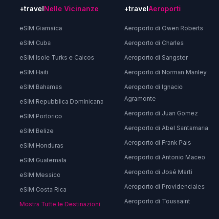
+travel
Nelle Vicinanze
+travel
Aeroporti
eSIM Giamaica
Aeroporto di Owen Roberts
eSIM Cuba
Aeroporto di Charles
eSIM Isole Turks e Caicos
Aeroporto di Sangster
eSIM Haiti
Aeroporto di Norman Manley
eSIM Bahamas
Aeroporto di Ignacio
Agramonte
eSIM Repubblica Dominicana
Aeroporto di Juan Gomez
eSIM Portorico
Aeroporto di Abel Santamaria
eSIM Belize
Aeroporto di Frank Pais
eSIM Honduras
Aeroporto di Antonio Maceo
eSIM Guatemala
Aeroporto di José Martí
eSIM Messico
Aeroporto di Providenciales
eSIM Costa Rica
Aeroporto di Toussaint
Mostra Tutte le Destinazioni