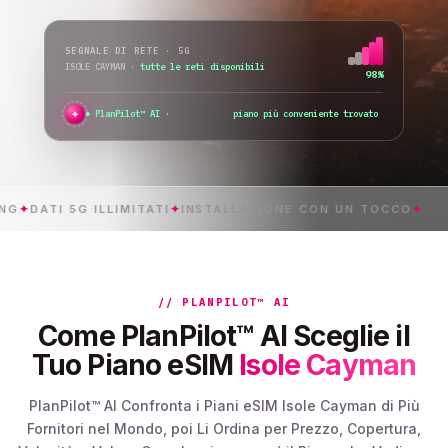
SEGNALE DI RETE · 5G
ISOLE CAYMAN
·
cambio rete...
76%
✦
PlanPilot™ AI ·
verifico l’attiv
TI 5G ILLIMITATI
✦
INSTALLAZIONE CON UN TOCCO
✦
ISO
// PLANPILOT™ AI
Come PlanPilot™ AI Sceglie il
Tuo Piano eSIM
Isole Cayman
PlanPilot™ AI Confronta i Piani eSIM Isole Cayman di Più
Fornitori nel Mondo, poi Li Ordina per Prezzo, Copertura,