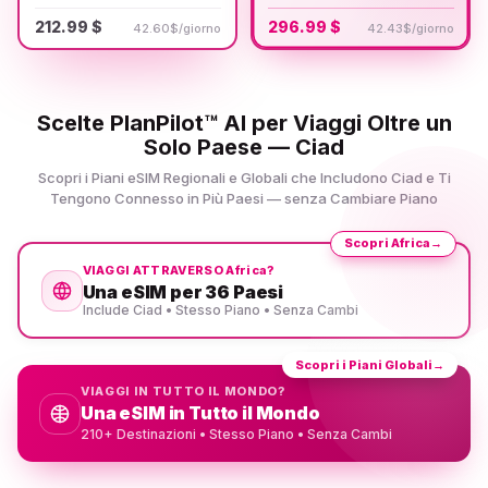
212.99 $
296.99 $
42.60$/giorno
42.43$/giorno
Scelte PlanPilot™ AI per Viaggi Oltre un
Solo Paese — Ciad
Scopri i Piani eSIM Regionali e Globali che Includono Ciad e Ti
Tengono Connesso in Più Paesi — senza Cambiare Piano
Scopri Africa
→
VIAGGI ATTRAVERSO Africa?
Una eSIM per 36 Paesi
Include Ciad • Stesso Piano • Senza Cambi
Scopri i Piani Globali
→
VIAGGI IN TUTTO IL MONDO?
Una eSIM in Tutto il Mondo
210+ Destinazioni • Stesso Piano • Senza Cambi