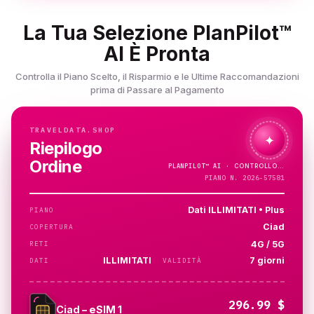
La Tua Selezione PlanPilot™
AI È Pronta
Controlla il Piano Scelto, il Risparmio e le Ultime Raccomandazioni
prima di Passare al Pagamento
TRAVELDATA.SHOP
✦
Riepilogo
Ordine
PLANPILOT™
AI ·
CONTROLLO…
PIANO N. 2026-57581
Dati ILLIMITATI • Plus
PIANO
Ciad
COPERTURA
4G / 5G
RETI
ILLIMITATI
7 giorni
DATI
VALIDITÀ
296.99 $
Ciad – eSIM 1