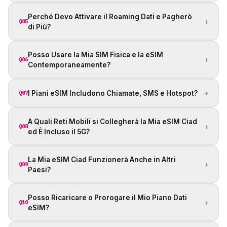
Perché Devo Attivare il Roaming Dati e Pagherò
+
Q05
di Più?
Posso Usare la Mia SIM Fisica e la eSIM
+
Q06
Contemporaneamente?
+
I Piani eSIM Includono Chiamate, SMS e Hotspot?
Q07
A Quali Reti Mobili si Collegherà la Mia eSIM Ciad
+
Q08
ed È Incluso il 5G?
La Mia eSIM Ciad Funzionerà Anche in Altri
+
Q09
Paesi?
Posso Ricaricare o Prorogare il Mio Piano Dati
+
Q10
eSIM?