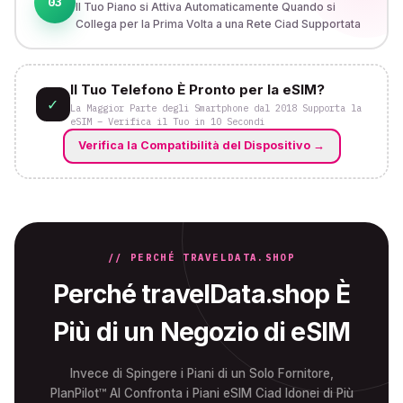
03
Il Tuo Piano si Attiva Automaticamente Quando si
Collega per la Prima Volta a una Rete Ciad Supportata
Il Tuo Telefono È Pronto per la eSIM?
✓
La Maggior Parte degli Smartphone dal 2018 Supporta la
eSIM – Verifica il Tuo in 10 Secondi
Verifica la Compatibilità del Dispositivo
→
// PERCHÉ TRAVELDATA.SHOP
Perché travelData.shop È
Più di un Negozio di eSIM
Invece di Spingere i Piani di un Solo Fornitore,
PlanPilot™ AI Confronta i Piani eSIM Ciad Idonei di Più