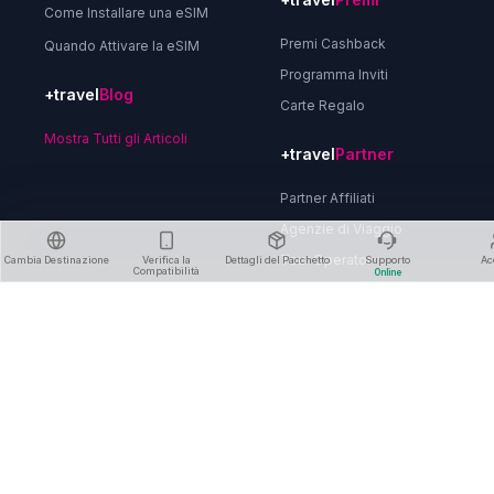
Come Installare una eSIM
Premi Cashback
Quando Attivare la eSIM
Programma Inviti
+travel
Blog
Carte Regalo
Mostra Tutti gli Articoli
+travel
Partner
Partner Affiliati
Agenzie di Viaggio
Tour Operator
Cambia Destinazione
Verifica la
Dettagli del Pacchetto
Supporto
Ac
Compatibilità
Online
Partner B2B
Chi Siamo
Informativa sulla Privacy
Termini e Condizioni
Politica di Rimborso
Elimina Account
Contattaci