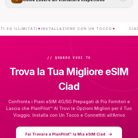
ILLIMITATI
✦
INSTALLAZIONE CON UN TOCCO
✦
CIAD
✦
CON
// QUANDO VUOI TU
Trova la Tua Migliore eSIM
Ciad
Confronta i Piani eSIM 4G/5G Prepagati di Più Fornitori e
Lascia che PlanPilot™ AI Trovi le Opzioni Migliori per il Tuo
Viaggio. Installa con Un Tocco e Connettiti all’Arrivo
Fai Trovare a PlanPilot™ la Mia eSIM Ciad