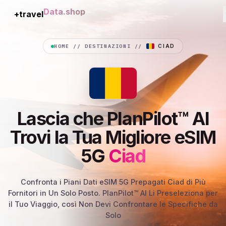
+travel
Connection
HOME
//
DESTINAZIONI
//
CIAD
Lascia che PlanPilot™ AI
Trovi la Tua Migliore eSIM
5G
Ciad
Confronta i Piani Dati eSIM 5G Prepagati Ciad di Più
Fornitori in Un Solo Posto. PlanPilot™ AI Li Preseleziona per
il Tuo Viaggio, così Non Devi Confrontare le Specifiche da
Solo