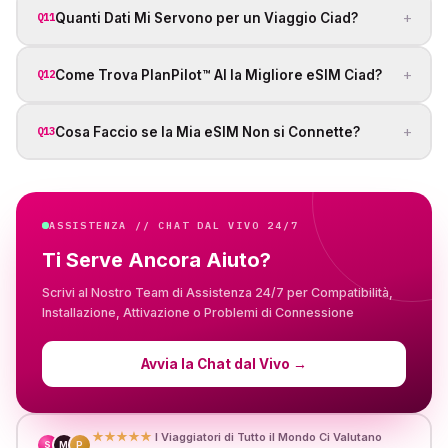
+
Quanti Dati Mi Servono per un Viaggio Ciad?
Q11
+
Come Trova PlanPilot™ AI la Migliore eSIM Ciad?
Q12
+
Cosa Faccio se la Mia eSIM Non si Connette?
Q13
ASSISTENZA // CHAT DAL VIVO 24/7
Ti Serve Ancora Aiuto?
Scrivi al Nostro Team di Assistenza 24/7 per Compatibilità,
Installazione, Attivazione o Problemi di Connessione
Avvia la Chat dal Vivo
→
★★★★★
I Viaggiatori di Tutto il Mondo Ci Valutano
S
M
P