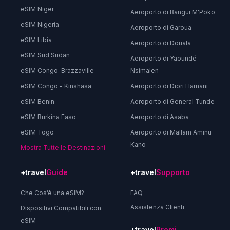
eSIM Niger
Aeroporto di Bangui M'Poko
eSIM Nigeria
Aeroporto di Garoua
eSIM Libia
Aeroporto di Douala
eSIM Sud Sudan
Aeroporto di Yaoundé
eSIM Congo-Brazzaville
Nsimalen
eSIM Congo - Kinshasa
Aeroporto di Diori Hamani
eSIM Benin
Aeroporto di General Tunde
eSIM Burkina Faso
Aeroporto di Asaba
eSIM Togo
Aeroporto di Mallam Aminu
Kano
Mostra Tutte le Destinazioni
+travel
Guide
+travel
Supporto
Che Cos’è una eSIM?
FAQ
Assistenza Clienti
Dispositivi Compatibili con
eSIM
+travel
Premi