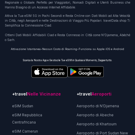
Regionale o Globale. Perfetto per Viaggiatori, Nomadi Digitali e Utenti Business che
Hanno Bisogno di un Accesso Internet Affidabile.
Attiva la Tua eSIM 5G in Pochi Secondi e Resta Online con Dati Mobili ad Alta Velocità
in Città, negli Aeroporti e nelle Destinazioni di Viaggio Più Popolari. travelData.shop Ti
Semplifica la Connessione Ciad.
Ottieni Dati Mobili Affidabili Ciad e Resta Connesso in Città come N'Djamena, Abéché
o Sarh.
Attivazione Istantanea
•
Nessun Costo di Roaming
•
Funziona su Apple iOS e Android
Scarica la Nostra App e Gestisci le Tue eSIM in Qualsiasi Momento, Dappertutto.
+travel
Nelle Vicinanze
+travel
Aeroporti
eSIM Sudan
Aeroporto di N'Djamena
eSIM Repubblica
Aeroporto di Abeche
Centrafricana
Aeroporto di Khartoum
eSIM Camerun
Aeroporto di Port Sudan New