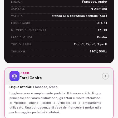
Francese, Arabo
LINGUA
N Djamena
CAPITALE
franco CFA dell'Africa centrale (XAF)
VALUTA
UTC+1
FUSO ORARIO
17 · 18
NUMERO DI EMERGENZA
Destra
LATO DI GUIDA
Tipo C, Tipo E, Tipo F
TIPO DI PRESA
220V, 50Hz
TENSIONE
LINGUA
▾
Farsi Capire
Lingue Ufficiali
:
Francese, Arabo
L'inglese non è ampiamente parlato. Il francese è la lingua
principale per l'amministrazione, gli affari e molte interazioni
di viaggio. Anche l'arabo è ufficiale ed è ampiamente
utilizzato. Una conoscenza di base del francese è molto utile
per la maggior parte dei visitatori.