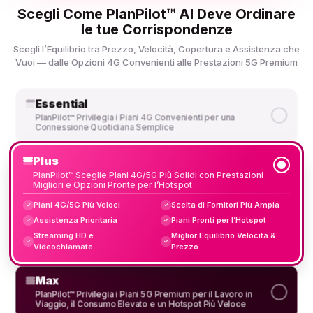
Scegli Come PlanPilot™ AI Deve Ordinare
le tue Corrispondenze
Scegli l’Equilibrio tra Prezzo, Velocità, Copertura e Assistenza che
Vuoi — dalle Opzioni 4G Convenienti alle Prestazioni 5G Premium
Essential
PlanPilot™ Privilegia i Piani 4G Convenienti per una
Connessione Quotidiana Semplice
Plus
PlanPilot™ Sceglie Piani 4G/5G Più Solidi con Prestazioni
Migliori e Opzioni Pronte per l’Hotspot
Piani 4G/5G Più Veloci
Scelta di Fornitori Più Ampia
✓
✓
Assistenza Prioritaria
Piani Pronti per l’Hotspot
✓
✓
Streaming HD e
Miglior Equilibrio Velocità &
✓
✓
Videochiamate
Prezzo
Max
PlanPilot™ Privilegia i Piani 5G Premium per il Lavoro in
Viaggio, il Consumo Elevato e un Hotspot Più Veloce