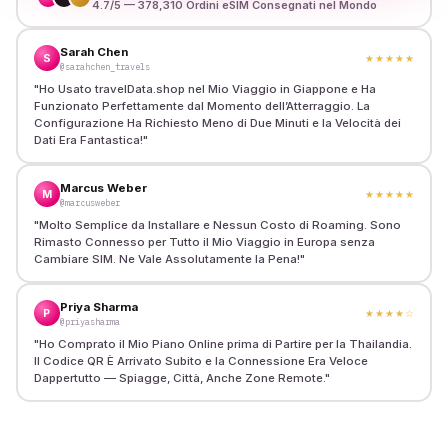
4.7/5 — 378,310 Ordini eSIM Consegnati nel Mondo
Sarah Chen
S
★★★★★
@sarahchen_travels
"
Ho Usato travelData.shop nel Mio Viaggio in Giappone e Ha
Funzionato Perfettamente dal Momento dell’Atterraggio. La
Configurazione Ha Richiesto Meno di Due Minuti e la Velocità dei
Dati Era Fantastica!
"
Marcus Weber
M
★★★★★
@marcusweber
"
Molto Semplice da Installare e Nessun Costo di Roaming. Sono
Rimasto Connesso per Tutto il Mio Viaggio in Europa senza
Cambiare SIM. Ne Vale Assolutamente la Pena!
"
Priya Sharma
P
★★★★
☆
@priyasharma
"
Ho Comprato il Mio Piano Online prima di Partire per la Thailandia.
Il Codice QR È Arrivato Subito e la Connessione Era Veloce
Dappertutto — Spiagge, Città, Anche Zone Remote.
"