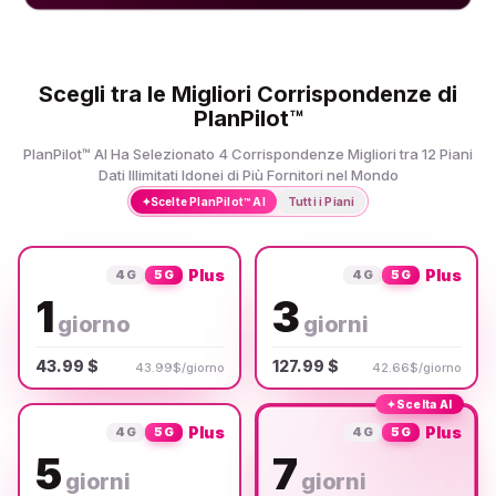
Scegli tra le Migliori Corrispondenze di
PlanPilot™
PlanPilot™ AI Ha Selezionato 4 Corrispondenze Migliori tra 12 Piani
Dati Illimitati Idonei di Più Fornitori nel Mondo
✦
Scelte PlanPilot™ AI
Tutti i Piani
Plus
Plus
4G
5G
4G
5G
1
3
giorno
giorni
43.99 $
127.99 $
43.99$/giorno
42.66$/giorno
✦
Scelta AI
Plus
Plus
4G
5G
4G
5G
5
7
giorni
giorni