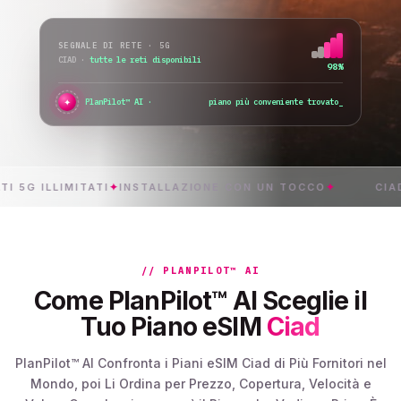
SEGNALE DI RETE · 5G
CIAD
·
tutte le reti disponibili
98%
✦
●
PlanPilot™ AI ·
verifico l’attivazione imm
_
ILLIMITATI
✦
INSTALLAZIONE CON UN TOCCO
✦
CIAD
✦
CON
// PLANPILOT™ AI
Come PlanPilot™ AI Sceglie il
Tuo Piano eSIM
Ciad
PlanPilot™ AI Confronta i Piani eSIM Ciad di Più Fornitori nel
Mondo, poi Li Ordina per Prezzo, Copertura, Velocità e