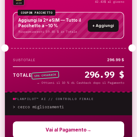
42.43$ al giorno
eSIM
COUPON PACCHETTO
Aggiungi la 2ª eSIM — Tutto il
Pacchetto a −10 %
+
Aggiungi
Risparmieresti 59.40 $ in Totale
296.99 $
SUBTOTALE
296.99 $
% CASHBACK
TOTALE
10
→
Ottieni il 10 % di Cashback dopo il Pagamento
PLANPILOT™ AI //
CONTROLLO FINALE
> cerco miglioramenti
_
Vai al Pagamento
→