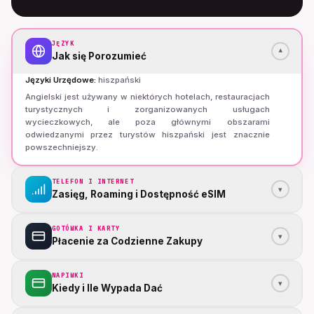
JĘZYK
▾
Jak się Porozumieć
Języki Urzędowe
:
hiszpański
Angielski jest używany w niektórych hotelach, restauracjach
turystycznych i zorganizowanych usługach
wycieczkowych, ale poza głównymi obszarami
odwiedzanymi przez turystów hiszpański jest znacznie
powszechniejszy.
TELEFON I INTERNET
▾
Zasięg, Roaming i Dostępność eSIM
GOTÓWKA I KARTY
▾
Płacenie za Codzienne Zakupy
NAPIWKI
▾
Kiedy i Ile Wypada Dać