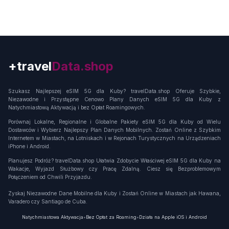
+travel
Connection
Szukasz Najlepszej eSIM 5G dla Kuby? travelData.shop Oferuje Szybkie,
Niezawodne i Przystępne Cenowo Plany Danych eSIM 5G dla Kuby z
Natychmiastową Aktywacją i bez Opłat Roamingowych.
Porównaj Lokalne, Regionalne i Globalne Pakiety eSIM 5G dla Kuby od Wielu
Dostawców i Wybierz Najlepszy Plan Danych Mobilnych. Zostań Online z Szybkim
Internetem w Miastach, na Lotniskach i w Rejonach Turystycznych na Urządzeniach
iPhone i Android.
Planujesz Podróż? travelData.shop Ułatwia Zdobycie Właściwej eSIM 5G dla Kuby na
Wakacje, Wyjazd Służbowy czy Pracę Zdalną. Ciesz się Bezproblemowym
Połączeniem od Chwili Przyjazdu.
Zyskaj Niezawodne Dane Mobilne dla Kuby i Zostań Online w Miastach jak Hawana,
Varadero czy Santiago de Cuba.
Natychmiastowa Aktywacja
•
Bez Opłat za Roaming
•
Działa na Apple iOS i Android