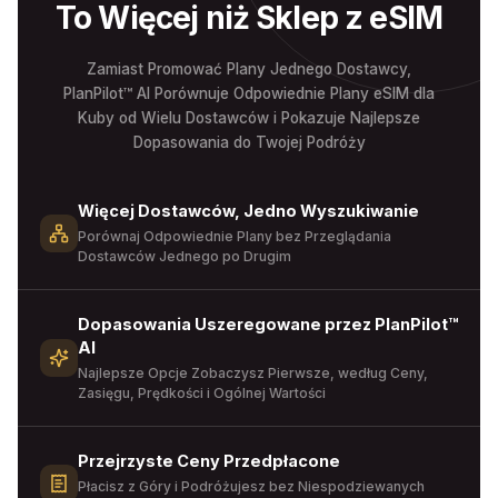
To Więcej niż Sklep z eSIM
Zamiast Promować Plany Jednego Dostawcy,
PlanPilot™ AI Porównuje Odpowiednie Plany eSIM dla
Kuby od Wielu Dostawców i Pokazuje Najlepsze
Dopasowania do Twojej Podróży
Więcej Dostawców, Jedno Wyszukiwanie
Porównaj Odpowiednie Plany bez Przeglądania
Dostawców Jednego po Drugim
Dopasowania Uszeregowane przez PlanPilot™
AI
Najlepsze Opcje Zobaczysz Pierwsze, według Ceny,
Zasięgu, Prędkości i Ogólnej Wartości
Przejrzyste Ceny Przedpłacone
Płacisz z Góry i Podróżujesz bez Niespodziewanych