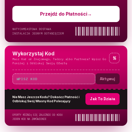
Przejdź do Płatności
→
NATYCHMIASTOWA DOSTAWA
INSTALACJA JEDNYM DOTKNIĘCIEM
Wykorzystaj Kod
%
Masz Kod od Znajomego, Twórcy albo Partnera? Wpisz Go
Poniżej i Odblokuj Swoją Ofertę
Aktywuj
Nie Masz Jeszcze Kodu? Dokończ Płatność i
Jak To Działa
Odblokuj Swój Własny Kod Polecający
OFERTY RÓŻNIĄ SIĘ ZALEŻNIE OD KODU
JEDEN KOD NA ZAMÓWIENIE