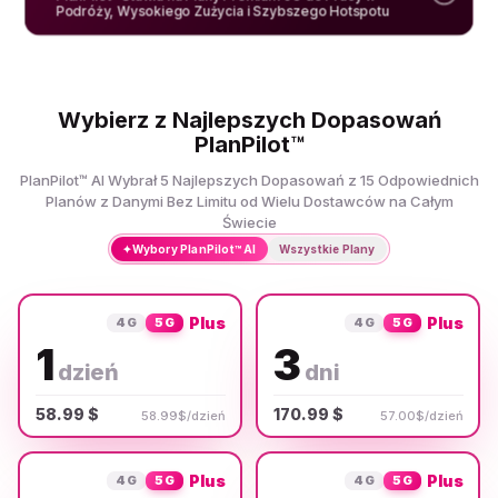
Podróży, Wysokiego Zużycia i Szybszego Hotspotu
Wybierz z Najlepszych Dopasowań
PlanPilot™
PlanPilot™ AI Wybrał 5 Najlepszych Dopasowań z 15 Odpowiednich
Planów z Danymi Bez Limitu od Wielu Dostawców na Całym
Świecie
✦
Wybory PlanPilot™ AI
Wszystkie Plany
Plus
Plus
4G
5G
4G
5G
1
3
dzień
dni
58.99 $
170.99 $
58.99$/dzień
57.00$/dzień
Plus
Plus
4G
5G
4G
5G