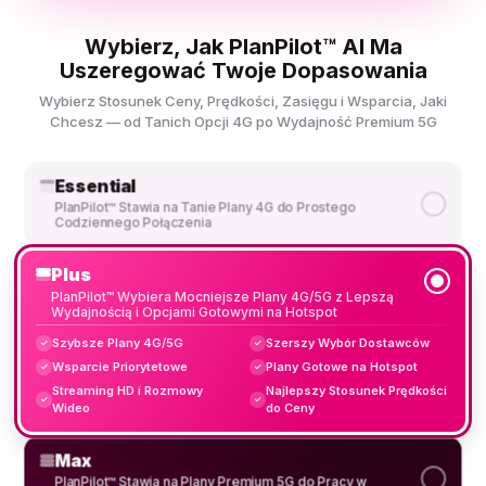
Wybierz, Jak PlanPilot™ AI Ma
Uszeregować Twoje Dopasowania
Wybierz Stosunek Ceny, Prędkości, Zasięgu i Wsparcia, Jaki
Chcesz — od Tanich Opcji 4G po Wydajność Premium 5G
Essential
PlanPilot™ Stawia na Tanie Plany 4G do Prostego
Codziennego Połączenia
Plus
PlanPilot™ Wybiera Mocniejsze Plany 4G/5G z Lepszą
Wydajnością i Opcjami Gotowymi na Hotspot
Szybsze Plany 4G/5G
Szerszy Wybór Dostawców
✓
✓
Wsparcie Priorytetowe
Plany Gotowe na Hotspot
✓
✓
Streaming HD i Rozmowy
Najlepszy Stosunek Prędkości
✓
✓
Wideo
do Ceny
Max
PlanPilot™ Stawia na Plany Premium 5G do Pracy w