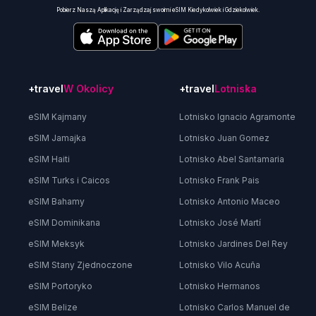
Pobierz Naszą Aplikację i Zarządzaj swoimi eSIM Kiedykolwiek i Gdziekolwiek.
+travel
W Okolicy
+travel
Lotniska
eSIM Kajmany
Lotnisko Ignacio Agramonte
eSIM Jamajka
Lotnisko Juan Gomez
eSIM Haiti
Lotnisko Abel Santamaria
eSIM Turks i Caicos
Lotnisko Frank Pais
eSIM Bahamy
Lotnisko Antonio Maceo
eSIM Dominikana
Lotnisko José Martí
eSIM Meksyk
Lotnisko Jardines Del Rey
eSIM Stany Zjednoczone
Lotnisko Vilo Acuña
eSIM Portoryko
Lotnisko Hermanos
eSIM Belize
Lotnisko Carlos Manuel de