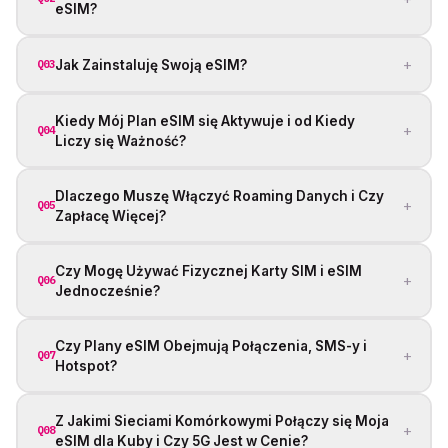
eSIM?
+
Jak Zainstaluję Swoją eSIM?
Q03
Kiedy Mój Plan eSIM się Aktywuje i od Kiedy
+
Q04
Liczy się Ważność?
Dlaczego Muszę Włączyć Roaming Danych i Czy
+
Q05
Zapłacę Więcej?
Czy Mogę Używać Fizycznej Karty SIM i eSIM
+
Q06
Jednocześnie?
Czy Plany eSIM Obejmują Połączenia, SMS-y i
+
Q07
Hotspot?
Z Jakimi Sieciami Komórkowymi Połączy się Moja
+
Q08
eSIM dla Kuby i Czy 5G Jest w Cenie?