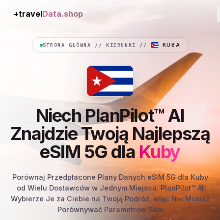
+travel
Connection
STRONA GŁÓWNA
//
KIERUNKI
//
KUBA
Niech PlanPilot™ AI
Znajdzie Twoją Najlepszą
eSIM 5G dla
Kuby
Porównaj Przedpłacone Plany Danych eSIM 5G dla Kuby
od Wielu Dostawców w Jednym Miejscu. PlanPilot™ AI
Wybierze Je za Ciebie na Twoją Podróż, więc Nie Musisz
Porównywać Parametrów Sam