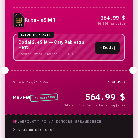
564.99 $
Kuba – eSIM 1
56.50$ za dzień
eSIM
KUPON NA PAKIET
Dodaj 2. eSIM — Cały Pakiet za
−10%
+
Dodaj
Zaoszczędzisz Łącznie 113.00 $
564.99 $
SUMA CZĘŚCIOWA
564.99 $
% CASHBACK
RAZEM
10
→
Odbierz 10% Cashbacku po Zapłacie
PLANPILOT™ AI //
KOŃCOWE SPRAWDZENIE
> szukam ulepszeń
_