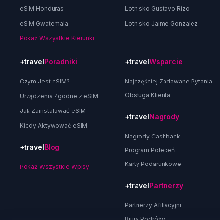
eSIM Honduras
Lotnisko Gustavo Rizo
eSIM Gwatemala
Lotnisko Jaime Gonzalez
Pokaż Wszystkie Kierunki
+travel
Poradniki
+travel
Wsparcie
Czym Jest eSIM?
Najczęściej Zadawane Pytania
Obsługa Klienta
Urządzenia Zgodne z eSIM
Jak Zainstalować eSIM
+travel
Nagrody
Kiedy Aktywować eSIM
Nagrody Cashback
+travel
Blog
Program Poleceń
Karty Podarunkowe
Pokaż Wszystkie Wpisy
+travel
Partnerzy
Partnerzy Afiliacyjni
Biura Podróży