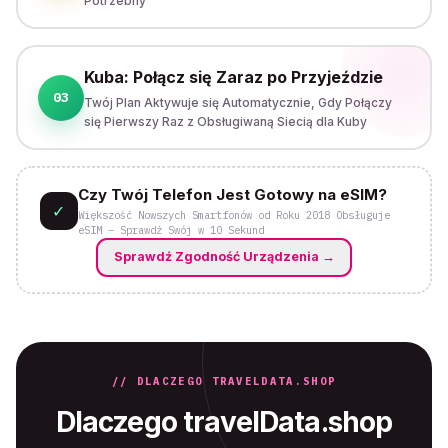
Potrzebny
Kuba: Połącz się Zaraz po Przyjeździe
03
Twój Plan Aktywuje się Automatycznie, Gdy Połączy
się Pierwszy Raz z Obsługiwaną Siecią dla Kuby
Czy Twój Telefon Jest Gotowy na eSIM?
✓
Większość Nowszych Smartfonów od Roku 2018 Obsługuje
eSIM – Sprawdź Swój w 10 Sekund
Sprawdź Zgodność Urządzenia
→
// DLACZEGO TRAVELDATA.SHOP
Dlaczego travelData.shop