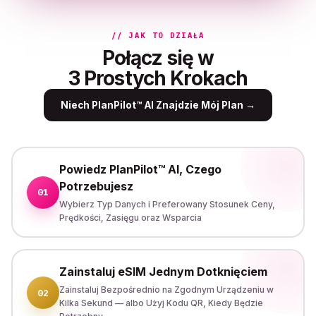
// JAK TO DZIAŁA
Połącz się w
3 Prostych Krokach
Niech PlanPilot™ AI Znajdzie Mój Plan
→
Powiedz PlanPilot™ AI, Czego
Potrzebujesz
01
Wybierz Typ Danych i Preferowany Stosunek Ceny,
Prędkości, Zasięgu oraz Wsparcia
Zainstaluj eSIM Jednym Dotknięciem
Zainstaluj Bezpośrednio na Zgodnym Urządzeniu w
02
Kilka Sekund — albo Użyj Kodu QR, Kiedy Będzie