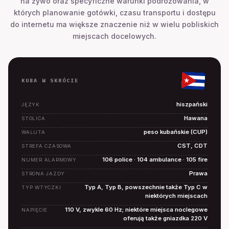
na żywo oraz specyficzne warunki podróżowania, w
których planowanie gotówki, czasu transportu i dostępu
do internetu ma większe znaczenie niż w wielu pobliskich
miejscach docelowych.
KUBA W SKRÓCIE
hiszpański
JĘZYK
Hawana
STOLICA
peso kubańskie (CUP)
WALUTA
CST, CDT
STREFA CZASOWA
106 police · 104 ambulance · 105 fire
NUMER ALARMOWY
Prawa
STRONA JAZDY
Typ A, Typ B, powszechnie także Typ C w
TYP WTYCZKI
niektórych miejscach
110 V, zwykle 60 Hz; niektóre miejsca noclegowe
NAPIĘCIE
oferują także gniazdka 220 V