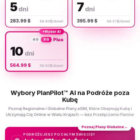
5
7
dni
dni
283.99 $
395.99 $
56.80$/dzień
56.57$/dzień
✦
Wybór AI
Plus
4G
5G
10
dni
564.99 $
56.50$/dzień
Wybory PlanPilot™ AI na Podróże poza
Kubę
Poznaj Regionalne i Globalne Plany eSIM, Które Obejmują Kubę i
Utrzymają Cię Online w Wielu Krajach — bez Przełączania Planów
Poznaj Plany Globalne
→
PODRÓŻUJESZ PO CAŁYM ŚWIECIE?