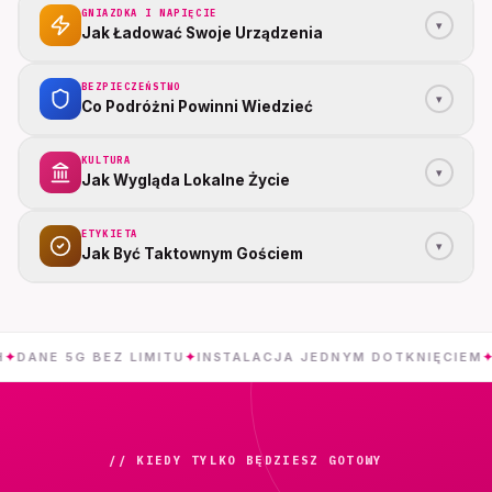
GNIAZDKA I NAPIĘCIE
▾
Jak Ładować Swoje Urządzenia
BEZPIECZEŃSTWO
▾
Co Podróżni Powinni Wiedzieć
KULTURA
▾
Jak Wygląda Lokalne Życie
ETYKIETA
▾
Jak Być Taktownym Gościem
 5G BEZ LIMITU
✦
INSTALACJA JEDNYM DOTKNIĘCIEM
✦
K
// KIEDY TYLKO BĘDZIESZ GOTOWY