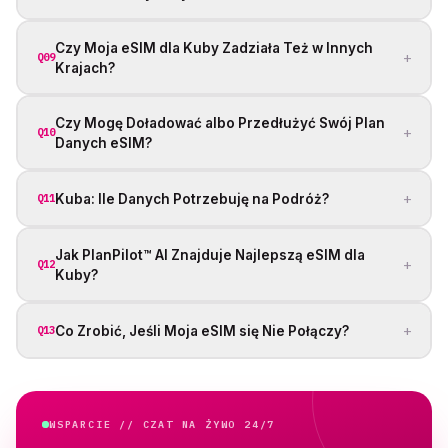
Czy Moja eSIM dla Kuby Zadziała Też w Innych
+
Q09
Krajach?
Czy Mogę Doładować albo Przedłużyć Swój Plan
+
Q10
Danych eSIM?
+
Kuba: Ile Danych Potrzebuję na Podróż?
Q11
Jak PlanPilot™ AI Znajduje Najlepszą eSIM dla
+
Q12
Kuby?
+
Co Zrobić, Jeśli Moja eSIM się Nie Połączy?
Q13
WSPARCIE // CZAT NA ŻYWO 24/7