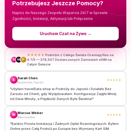
Potrzebujesz Jeszcze Pomocy?
Napisz do Naszego Zespołu Wsparcia 24/7 w Sprawie
Zgodności, Instalacji, Aktywacji lub Połączenia
Uruchom Czat na Żywo
→
★★★★★
Podróżni z Całego Świata Oceniają Nas na
4.7/5 — 378,507 Dostarczonych Zamówień eSIM na
S
M
P
Całym Świecie
Sarah Chen
S
★★★★★
@sarahchen_travels
"
Użyłam travelData.shop w Podróży do Japonii i Działało Bez
Zarzutu od Chwili, gdy Wylądowałam. Konfiguracja Zajęła Mniej
niż Dwie Minuty, a Prędkość Danych Była Świetna!
"
Marcus Weber
M
★★★★★
@marcusweber
"
Bardzo Prosta Instalacja i Żadnych Opłat Roamingowych. Byłem
Online przez Całą Podróż po Europie bez Wymiany Kart SIM.