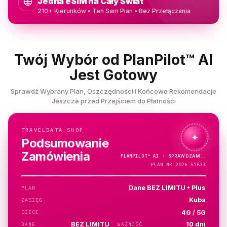
Jedna eSIM na Cały Świat
210+ Kierunków • Ten Sam Plan • Bez Przełączania
Twój Wybór od PlanPilot™ AI
Jest Gotowy
Sprawdź Wybrany Plan, Oszczędności i Końcowe Rekomendacje
Jeszcze przed Przejściem do Płatności
TRAVELDATA.SHOP
✦
Podsumowanie
Zamówienia
PLANPILOT™
AI ·
PLAN NR 2026-57633
Dane BEZ LIMITU • Plus
PLAN
Kuba
ZASIĘG
4G / 5G
SIECI
BEZ LIMITU
10 dni
DANE
WAŻNOŚĆ