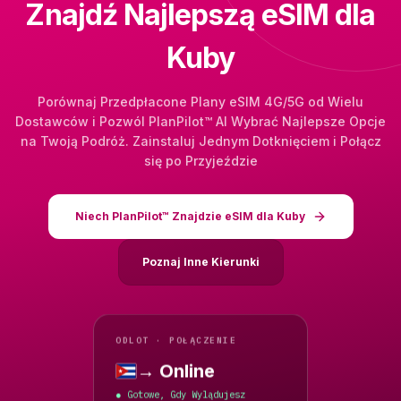
Znajdź Najlepszą eSIM dla
Kuby
Porównaj Przedpłacone Plany eSIM 4G/5G od Wielu
Dostawców i Pozwól PlanPilot™ AI Wybrać Najlepsze Opcje
na Twoją Podróż. Zainstaluj Jednym Dotknięciem i Połącz
się po Przyjeździe
Niech PlanPilot™ Znajdzie eSIM dla Kuby
Poznaj Inne Kierunki
ODLOT · POŁĄCZENIE
→ Online
Kuba
Gotowe, Gdy Wylądujesz