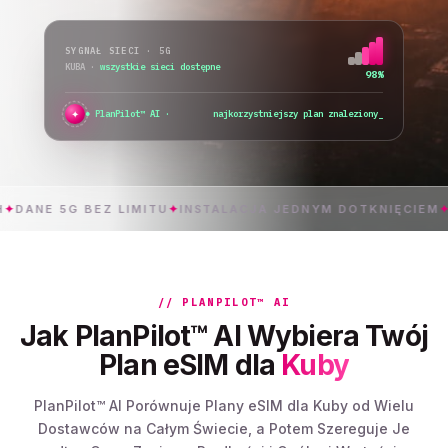
SYGNAŁ SIECI · 5G
KUBA
·
przełączam sieć...
76%
✦
PlanPilot™ AI ·
sprawdzam natychmiastową akt
 5G BEZ LIMITU
✦
INSTALACJA JEDNYM DOTKNIĘCIEM
✦
K
// PLANPILOT™ AI
Jak PlanPilot™ AI Wybiera Twój
Plan eSIM dla
Kuby
PlanPilot™ AI Porównuje Plany eSIM dla Kuby od Wielu
Dostawców na Całym Świecie, a Potem Szereguje Je