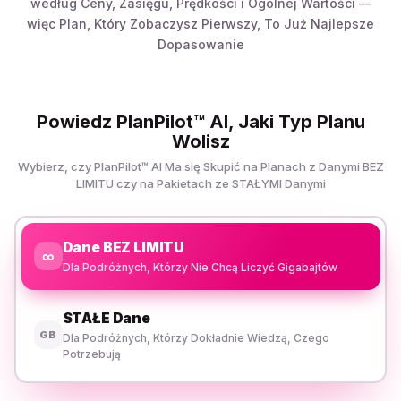
według Ceny, Zasięgu, Prędkości i Ogólnej Wartości —
więc Plan, Który Zobaczysz Pierwszy, To Już Najlepsze
Dopasowanie
Powiedz PlanPilot™ AI, Jaki Typ Planu
Wolisz
Wybierz, czy PlanPilot™ AI Ma się Skupić na Planach z Danymi BEZ
LIMITU czy na Pakietach ze STAŁYMI Danymi
Dane BEZ LIMITU
∞
Dla Podróżnych, Którzy Nie Chcą Liczyć Gigabajtów
STAŁE Dane
GB
Dla Podróżnych, Którzy Dokładnie Wiedzą, Czego
Potrzebują