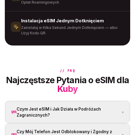
Opłat Roamingowych
Instalacja eSIM Jednym Dotknięciem
Zainstaluj w Kilka Sekund Jednym Dotknięciem — albo
Użyj Kodu QR
// FAQ
Najczęstsze Pytania o eSIM dla
Kuby
Czym Jest eSIM i Jak Działa w Podróżach
+
Q01
Zagranicznych?
Czy Mój Telefon Jest Odblokowany i Zgodny z
+
Q02