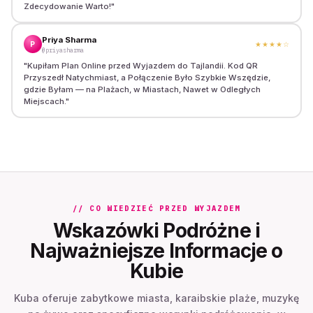
Zdecydowanie Warto!
"
Priya Sharma
P
★★★★
☆
@priyasharma
"
Kupiłam Plan Online przed Wyjazdem do Tajlandii. Kod QR
Przyszedł Natychmiast, a Połączenie Było Szybkie Wszędzie,
gdzie Byłam — na Plażach, w Miastach, Nawet w Odległych
Miejscach.
"
// CO WIEDZIEĆ PRZED WYJAZDEM
Wskazówki Podróżne i
Najważniejsze Informacje o
Kubie
Kuba oferuje zabytkowe miasta, karaibskie plaże, muzykę