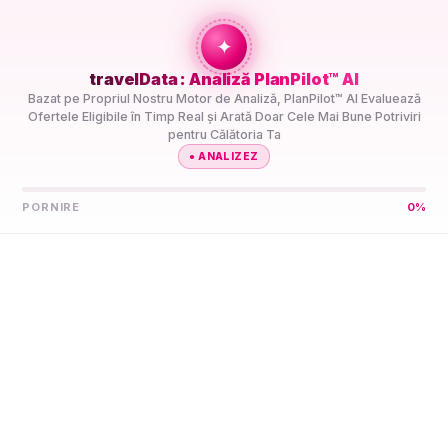
+travel
Connection
✦
travelData : Analiză PlanPilot™ AI
ACASĂ
//
DESTINAȚII
//
ANTARCTICA
Bazat pe Propriul Nostru Motor de Analiză, PlanPilot™ AI Evaluează
Ofertele Eligibile în Timp Real și Arată Doar Cele Mai Bune Potriviri
pentru Călătoria Ta
●
ANALIZEZ
PORNIRE
0
%
Lasă PlanPilot™ AI să
Găsească Cel Mai Bun
eSIM 5G
Antarctica
Compară Planuri de Date eSIM 5G Preplătite pentru
Antarctica de la Mai Mulți Furnizori într-un Singur Loc.
PlanPilot™ AI Le Preselectează pentru Călătoria Ta, ca Să
Nu Fie Nevoie să Compari Specificațiile Singur