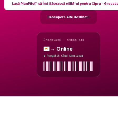
Lasă PlanPilot™ să Îmi Găsească eSIM-ul pentru Cipru – Greces
Descoperă Alte Destinații
ÎMBARCARE · CONECTARE
→ Online
Cipru – Grecesc
Pregătit Când Aterizezi
●