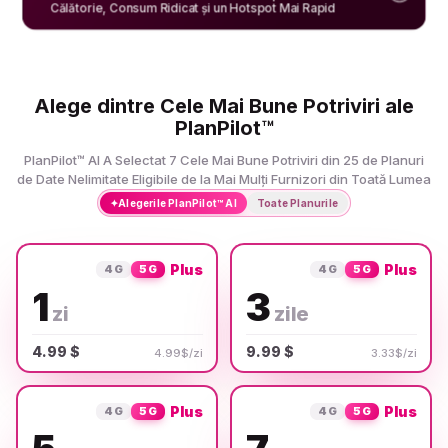
Călătorie, Consum Ridicat și un Hotspot Mai Rapid
Alege dintre Cele Mai Bune Potriviri ale
PlanPilot™
PlanPilot™ AI A Selectat 7 Cele Mai Bune Potriviri din 25 de Planuri
de Date Nelimitate Eligibile de la Mai Mulți Furnizori din Toată Lumea
✦
Alegerile PlanPilot™ AI
Toate Planurile
Plus
Plus
4G
5G
4G
5G
1
3
zi
zile
4.99 $
9.99 $
4.99$/zi
3.33$/zi
Plus
Plus
4G
5G
4G
5G