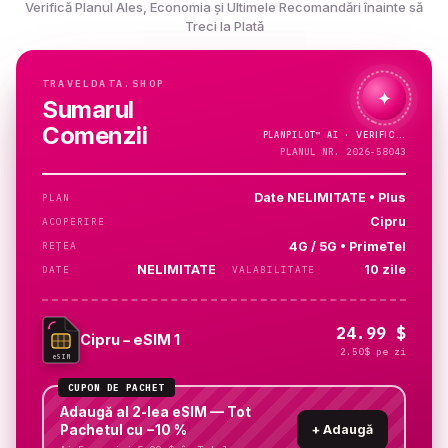
Verifică Planul Ales, Economia și Ultimele Recomandări înainte să
Treci la Plată
TRAVELDATA.SHOP
✦
Sumarul
Comenzii
PLANPILOT™
AI ·
VERIFIC…
PLANUL NR. 2026-58043
Date NELIMITATE • Plus
PLAN
Cipru
ACOPERIRE
4G / 5G • PrimeTel
REȚEA
NELIMITATE
10 zile
DATE
VALABILITATE
24.99 $
Cipru – eSIM 1
2.50$ pe zi
eSIM
CUPON DE PACHET
Adaugă al 2-lea eSIM — Tot
Pachetul cu −10 %
+
Adaugă