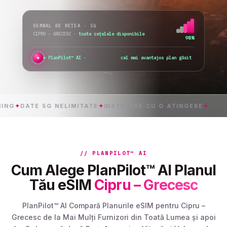
SEMNAL DE REȚEA · 5G
CIPRU – GRECESC
·
toate rețelele disponibile
98%
✦
●
PlanPilot™ AI ·
verific acti
_
DATE 5G NELIMITATE
✦
INSTALARE CU O ATINGERE
✦
CIPR
// PLANPILOT™ AI
Cum Alege PlanPilot™ AI Planul
Tău eSIM
Cipru – Grecesc
PlanPilot™ AI Compară Planurile eSIM pentru Cipru –
Grecesc de la Mai Mulți Furnizori din Toată Lumea și apoi