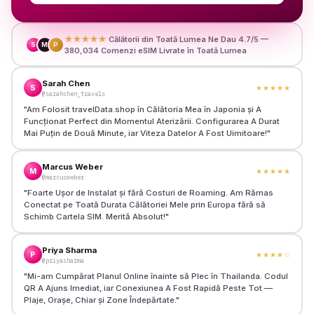
★★★★★
Călătorii din Toată Lumea Ne Dau 4.7/5 —
S
M
P
380,034 Comenzi eSIM Livrate în Toată Lumea
Sarah Chen
S
★★★★★
@sarahchen_travels
"
Am Folosit travelData.shop în Călătoria Mea în Japonia și A
Funcționat Perfect din Momentul Aterizării. Configurarea A Durat
Mai Puțin de Două Minute, iar Viteza Datelor A Fost Uimitoare!
"
Marcus Weber
M
★★★★★
@marcusweber
"
Foarte Ușor de Instalat și fără Costuri de Roaming. Am Rămas
Conectat pe Toată Durata Călătoriei Mele prin Europa fără să
Schimb Cartela SIM. Merită Absolut!
"
Priya Sharma
P
★★★★
☆
@priyasharma
"
Mi-am Cumpărat Planul Online înainte să Plec în Thailanda. Codul
QR A Ajuns Imediat, iar Conexiunea A Fost Rapidă Peste Tot —
Plaje, Orașe, Chiar și Zone Îndepărtate.
"