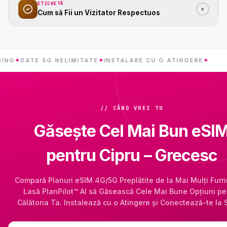
ETICHETĂ
▾
Cum să Fii un Vizitator Respectuos
DATE 5G NELIMITATE
✦
INSTALARE CU O ATINGERE
✦
CIPR
// CÂND VREI TU
Găsește Cel Mai Bun eSI
pentru Cipru – Grecesc
Compară Planuri eSIM 4G/5G Preplătite de la Mai Mulți Furni
Lasă PlanPilot™ AI să Găsească Cele Mai Bune Opțiuni pe
Călătoria Ta. Instalează cu o Atingere și Conectează-te la 