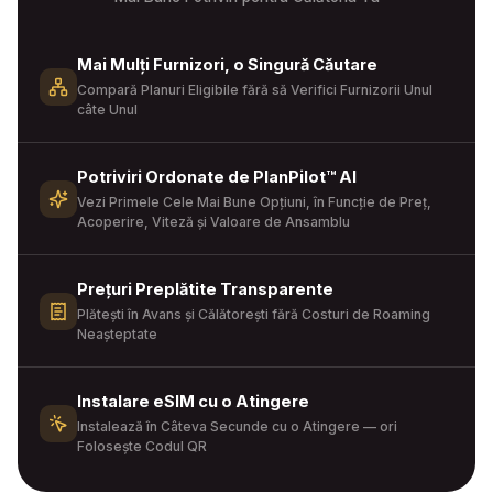
Mai Mulți Furnizori, o Singură Căutare
Compară Planuri Eligibile fără să Verifici Furnizorii Unul
câte Unul
Potriviri Ordonate de PlanPilot™ AI
Vezi Primele Cele Mai Bune Opțiuni, în Funcție de Preț,
Acoperire, Viteză și Valoare de Ansamblu
Prețuri Preplătite Transparente
Plătești în Avans și Călătorești fără Costuri de Roaming
Neașteptate
Instalare eSIM cu o Atingere
Instalează în Câteva Secunde cu o Atingere — ori
Folosește Codul QR