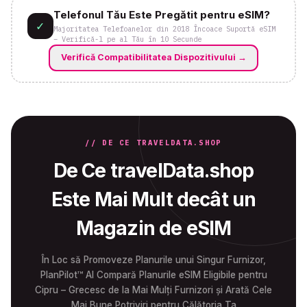
Telefonul Tău Este Pregătit pentru eSIM?
✓
Majoritatea Telefoanelor din 2018 Încoace Suportă eSIM
– Verifică-l pe al Tău în 10 Secunde
Verifică Compatibilitatea Dispozitivului
→
// DE CE TRAVELDATA.SHOP
De Ce travelData.shop
Este Mai Mult decât un
Magazin de eSIM
În Loc să Promoveze Planurile unui Singur Furnizor,
PlanPilot™ AI Compară Planurile eSIM Eligibile pentru
Cipru – Grecesc de la Mai Mulți Furnizori și Arată Cele
Mai Bune Potriviri pentru Călătoria Ta