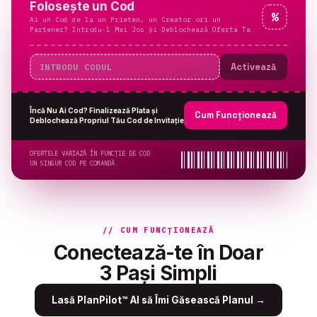
Folosește un Cod
%
Ai un Cod de la un Prieten, un Creator ori un
Partener? Introdu-l Mai Jos și Deblochează Oferta Ta
Activează
Încă Nu Ai Cod? Finalizează Plata și
Cum Funcționează
Deblochează Propriul Tău Cod de Invitație
OFERTELE VARIAZĂ ÎN FUNCȚIE DE COD
UN SINGUR COD PE COMANDĂ
// CUM FUNCȚIONEAZĂ
Conectează-te în Doar
3 Pași Simpli
Lasă PlanPilot™ AI să Îmi Găsească Planul
→