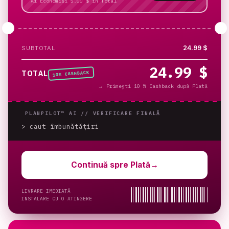
Ai Economisi 5.00 $ în Total
24.99 $
SUBTOTAL
24.99 $
% CASHBACK
TOTAL
10
→
Primești 10 % Cashback după Plată
PLANPILOT™ AI //
VERIFICARE FINALĂ
> caut îmbunătățiri
_
Continuă spre Plată
→
LIVRARE IMEDIATĂ
INSTALARE CU O ATINGERE