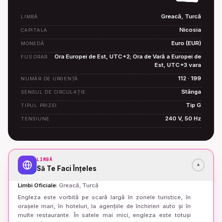
Greacă, Turcă
LIMBĂ
Nicosia
CAPITALA
Euro (EUR)
MONEDĂ
Ora Europei de Est, UTC+2; Ora de Vară a Europei de
FUS ORAR
Est, UTC+3 vara
112 · 199
NUMĂR DE URGENȚĂ
Stânga
SENSUL DE CIRCULAȚIE
Tip G
TIPUL PRIZEI
240 V, 50 Hz
TENSIUNE
LIMBĂ
▾
Să Te Faci Înțeles
Limbi Oficiale
:
Greacă, Turcă
Engleza este vorbită pe scară largă în zonele turistice, în
orașele mari, în hoteluri, la agențiile de închirieri auto și în
multe restaurante. În satele mai mici, engleza este totuși