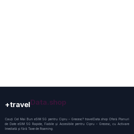
+travel
Connection
Cauți Cel Mai Bun eSIM 5G pentru Cipru – Grecesc? travelData.shop Oferă Planuri
de Date eSIM 5G Rapide, Fiabile și Accesibile pentru Cipru – Grecesc, cu Activare
Imediată și fără Taxe de Roaming.