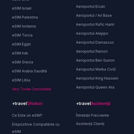
Aeroportul Ercan
eSIM Israel
Aeroportul / Air Base
eSIM Palestina
Aeroportul Rafic Hariri
eSIM Iordania
Aeroportul Aleppo
eSIM Turcia
Aeroportul Damascus
eSIM Egipt
Aeroportul Ramon
eSIM Irak
Aeroportul Ben Gurion
eSIM Grecia
Aeroportul Marka Civil)
eSIM Arabia Saudită
Aeroportul King Hussein
eSIM Libia
Aeroportul Queen Alia
Vezi Toate Destinațiile
+travel
Ghiduri
+travel
Asistență
Ce Este un eSIM?
Întrebări Frecvente
Asistență Clienți
Dispozitive Compatibile cu
eSIM