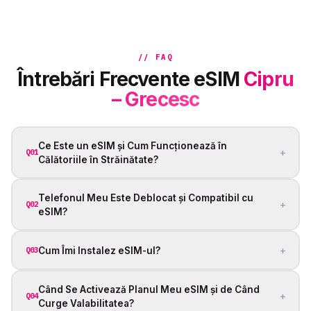
// FAQ
Întrebări Frecvente eSIM
Cipru
– Grecesc
Ce Este un eSIM și Cum Funcționează în
+
Q01
Călătoriile în Străinătate?
Telefonul Meu Este Deblocat și Compatibil cu
+
Q02
eSIM?
+
Cum Îmi Instalez eSIM-ul?
Q03
Când Se Activează Planul Meu eSIM și de Când
+
Q04
Curge Valabilitatea?