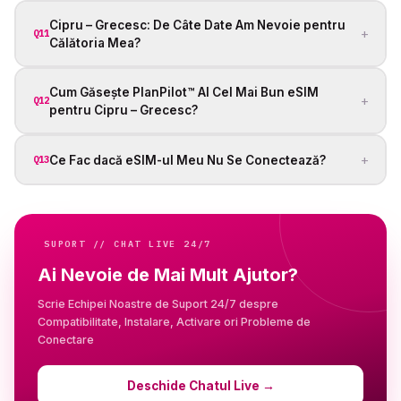
Cipru – Grecesc: De Câte Date Am Nevoie pentru
+
Q11
Călătoria Mea?
Cum Găsește PlanPilot™ AI Cel Mai Bun eSIM
+
Q12
pentru Cipru – Grecesc?
+
Ce Fac dacă eSIM-ul Meu Nu Se Conectează?
Q13
SUPORT // CHAT LIVE 24/7
Ai Nevoie de Mai Mult Ajutor?
Scrie Echipei Noastre de Suport 24/7 despre
Compatibilitate, Instalare, Activare ori Probleme de
Conectare
Deschide Chatul Live
→