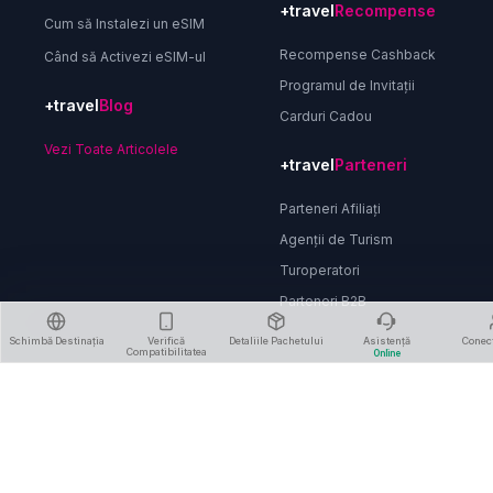
+travel
Recompense
Cum să Instalezi un eSIM
Recompense Cashback
Când să Activezi eSIM-ul
Programul de Invitații
+travel
Blog
Carduri Cadou
Vezi Toate Articolele
+travel
Parteneri
Parteneri Afiliați
Agenții de Turism
Turoperatori
Parteneri B2B
Schimbă Destinația
Verifică
Detaliile Pachetului
Asistență
Conec
Compatibilitatea
Online
Despre Noi
Politica de Confidențialitate
Termeni și Condiții
Politica de Rambursare
Șterge Contul
Contactează-ne