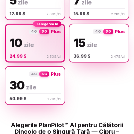
5
7
zile
zile
12.99 $
15.99 $
2.60$/zi
2.28$/zi
✦
Alegerea AI
Plus
Plus
4G
5G
4G
5G
10
15
zile
zile
24.99 $
36.99 $
2.50$/zi
2.47$/zi
Plus
4G
5G
30
zile
50.99 $
1.70$/zi
Alegerile PlanPilot™ AI pentru Călătorii
Dincolo de o Singură Țară — Cipru –