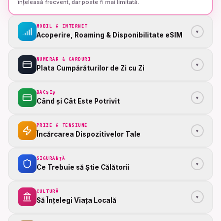
înțeleasă frecvent, dar poate fi mai limitată.
MOBIL & INTERNET
▾
Acoperire, Roaming & Disponibilitate eSIM
NUMERAR & CARDURI
▾
Plata Cumpărăturilor de Zi cu Zi
BACȘIȘ
▾
Când și Cât Este Potrivit
PRIZE & TENSIUNE
▾
Încărcarea Dispozitivelor Tale
SIGURANȚĂ
▾
Ce Trebuie să Știe Călătorii
CULTURĂ
▾
Să Înțelegi Viața Locală