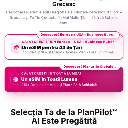
Grecesc
Descoperă Planurile eSIM Regionale și Globale care Includ Cipru –
Grecesc și Te Țin Conectat în Mai Multe Țări — fără să Schimbi
Planul
Descoperă Europe + USA + Business Hubs
→
CĂLĂTOREȘTI PRIN Europe + USA + Business Hubs?
Un eSIM pentru 44 de Țări
Include Cipru – Grecesc • Același Plan • Fără Schimbări
Descoperă Planurile Globale
→
CĂLĂTOREȘTI ÎN TOATĂ LUMEA?
Un eSIM în Toată Lumea
210+ Destinații • Același Plan • Fără Schimbări
Selecția Ta de la PlanPilot™
AI Este Pregătită