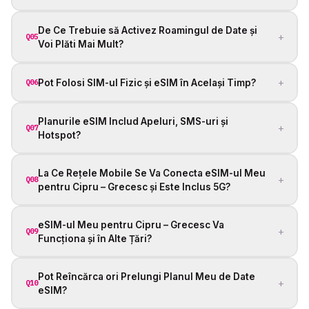
De Ce Trebuie să Activez Roamingul de Date și
+
Q05
Voi Plăti Mai Mult?
+
Pot Folosi SIM-ul Fizic și eSIM în Același Timp?
Q06
Planurile eSIM Includ Apeluri, SMS-uri și
+
Q07
Hotspot?
La Ce Rețele Mobile Se Va Conecta eSIM-ul Meu
+
Q08
pentru Cipru – Grecesc și Este Inclus 5G?
eSIM-ul Meu pentru Cipru – Grecesc Va
+
Q09
Funcționa și în Alte Țări?
Pot Reîncărca ori Prelungi Planul Meu de Date
+
Q10
eSIM?