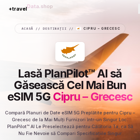
+travel
Connection
ACASĂ
//
DESTINAȚII
//
CIPRU – GRECESC
Lasă PlanPilot™ AI să
Găsească Cel Mai Bun
eSIM 5G
Cipru – Grecesc
Compară Planuri de Date eSIM 5G Preplătite pentru Cipru –
Grecesc de la Mai Mulți Furnizori într-un Singur Loc.
PlanPilot™ AI Le Preselectează pentru Călătoria Ta, ca Să
Nu Fie Nevoie să Compari Specificațiile Singur