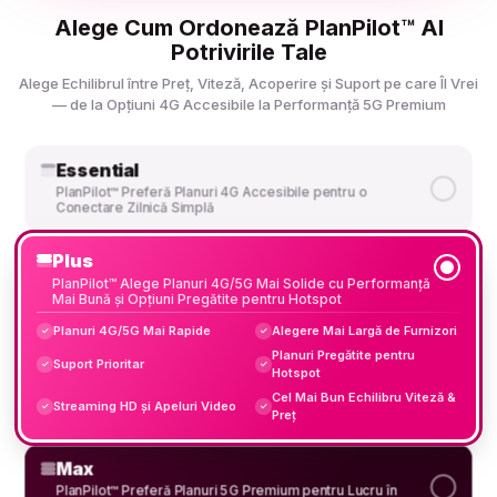
Alege Cum Ordonează PlanPilot™ AI
Potrivirile Tale
Alege Echilibrul între Preț, Viteză, Acoperire și Suport pe care Îl Vrei
— de la Opțiuni 4G Accesibile la Performanță 5G Premium
Essential
PlanPilot™ Preferă Planuri 4G Accesibile pentru o
Conectare Zilnică Simplă
Plus
PlanPilot™ Alege Planuri 4G/5G Mai Solide cu Performanță
Mai Bună și Opțiuni Pregătite pentru Hotspot
Planuri 4G/5G Mai Rapide
Alegere Mai Largă de Furnizori
✓
✓
Planuri Pregătite pentru
Suport Prioritar
✓
✓
Hotspot
Cel Mai Bun Echilibru Viteză &
Streaming HD și Apeluri Video
✓
✓
Preț
Max
PlanPilot™ Preferă Planuri 5G Premium pentru Lucru în