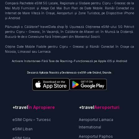
Compară Pachetele eSIM 5G Locale, Regionale și Globale pentru Cipru – Grecesc de la
Mai Mulți Furnizori și Alege Cel Mai Bun Plan de Date Mobile. Rămâi Conectat cu
Internet de Mare Viteză în Orașe, Aeroporturi și Zone Turistice, pe Dispozitive iPhone
și Android.
Plănuiești o Călătorie? travelData.shop Îți Ușurează Obținerea eSIM-ului 5G Potrivit
pentru Cipru – Grecesc, în Vacanță, în Călătorie de Afaceri ori în Muncă la Distanță.
Bucură-te de o Conexiune fără Întreruperi din Momentul Sosirii.
Obține Date Mobile Fiabile pentru Cipru – Grecesc și Rămâi Conectat în Orașe ca
Nicosia, Limassol sau Larnaca.
Activare Instantanee
•
Fără Taxe de Roaming
•
Funcționează pe Apple iOS și Android
Descarcă Aplicația Noastră și Gestionează-ți eSIM-urile Oricând, Oriunde.
+travel
În Apropiere
+travel
Aeroporturi
eSIM Cipru – Turcesc
Aeroportul Larnaca
International
eSIM Liban
Aeroportul Paphos
eSIM Siria