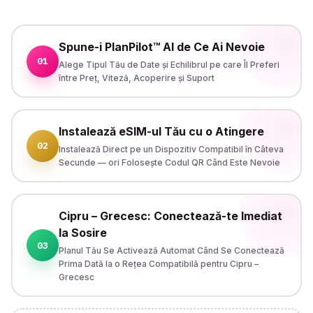
Spune-i PlanPilot™ AI de Ce Ai Nevoie
01
Alege Tipul Tău de Date și Echilibrul pe care Îl Preferi
între Preț, Viteză, Acoperire și Suport
Instalează eSIM-ul Tău cu o Atingere
02
Instalează Direct pe un Dispozitiv Compatibil în Câteva
Secunde — ori Folosește Codul QR Când Este Nevoie
Cipru – Grecesc: Conectează-te Imediat
la Sosire
03
Planul Tău Se Activează Automat Când Se Conectează
Prima Dată la o Rețea Compatibilă pentru Cipru –
Grecesc