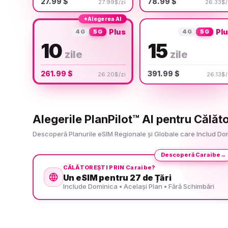
27.99 $
78.99 $
27.99$/zi
26.33$/
✦
Alegerea AI
Plus
Pl
4G
5G
4G
5G
10
15
zile
zile
261.99 $
391.99 $
26.20$/zi
26.13$/
Alegerile PlanPilot™ AI pentru Călăt
Descoperă Planurile eSIM Regionale și Globale care Includ Domi
Descoperă Caraibe
→
CĂLĂTOREȘTI PRIN Caraibe?
Un eSIM pentru 27 de Țări
Include Dominica • Același Plan • Fără Schimbări