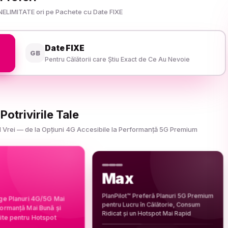
NELIMITATE ori pe Pachete cu Date FIXE
Date FIXE
GB
Pentru Călătorii care Știu Exact de Ce Au Nevoie
otrivirile Tale
e Îl Vrei — de la Opțiuni 4G Accesibile la Performanță 5G Premium
Max
PlanPilot™ Preferă Planuri 5G Premium
ege Planuri 4G/5G Mai
pentru Lucru în Călătorie, Consum
formanță Mai Bună și
Ridicat și un Hotspot Mai Rapid
ite pentru Hotspot