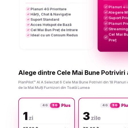
Planuri 4
✓
Planuri 4G Prioritare
✓
Alegere Ma
✓
Hărți, Chat & Navigație
✓
Suport Pri
✓
Suport Standard
✓
Planuri Pr
✓
Acces Hotspot de Bază
✓
Streaming 
✓
Cel Mai Bun Preț de Intrare
✓
Cel Mai Bu
Ideal cu un Consum Redus
✓
✓
Preț
Alege dintre Cele Mai Bune Potriviri 
PlanPilot™ AI A Selectat 6 Cele Mai Bune Potriviri din 18 Planuri 
de la Mai Mulți Furnizori din Toată Lumea
Plus
Pl
4G
5G
4G
5G
1
3
zi
zile