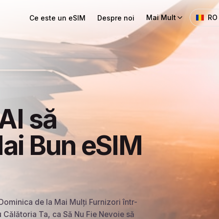
Mai Mult
RO
Ce este un eSIM
Despre noi
AI să
ai Bun eSIM
ominica de la Mai Mulți Furnizori într-
u Călătoria Ta, ca Să Nu Fie Nevoie să