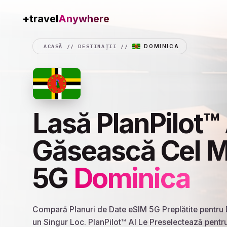
Anywhere
+travel
ACASĂ
//
DESTINAȚII
//
DOMINICA
Lasă PlanPilot™ 
Găsească Cel M
5G
Dominica
Compară Planuri de Date eSIM 5G Preplătite pentru D
un Singur Loc. PlanPilot™ AI Le Preselectează pentr