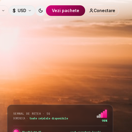
$
USD
Vezi pachete
Conectare
Toggle theme
SEMNAL DE REȚEA · 5G
DOMINICA
·
toate rețelele disponibile
98%