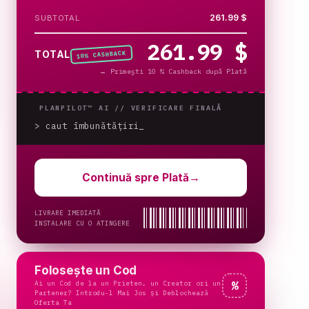
261.99 $
SUBTOTAL
261.99 $
% CASHBACK
TOTAL
10
→
Primești 10 % Cashback după Plată
PLANPILOT™ AI //
VERIFICARE FINALĂ
> caut îmbunătățiri
Continuă spre Plată
→
LIVRARE IMEDIATĂ
INSTALARE CU O ATINGERE
Folosește un Cod
Ai un Cod de la un Prieten, un Creator ori un
%
Partener? Introdu-l Mai Jos și Deblochează
Oferta Ta