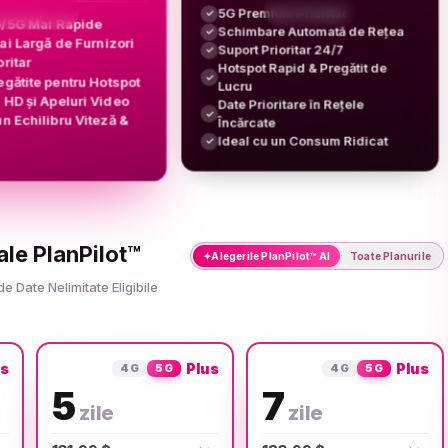
5G Premium Prioritar
✓
G/5G Mai Rapide
Schimbare Automată de Rețea
✓
i Largă de Furnizori
Suport Prioritar 24/7
✓
oritar
Hotspot Rapid & Pregătit de
✓
egătite pentru Hotspot
Lucru
HD și Apeluri Video
Date Prioritare în Rețele
✓
n Echilibru Viteză &
Încărcate
Ideal cu un Consum Ridicat
✓
ale PlanPilot™
✦
Alegerile PlanPilot™ AI
Toate Planurile
de Date Nelimitate Eligibile
us
Plus
Plus
4G
5G
4G
5G
5
7
zile
zile