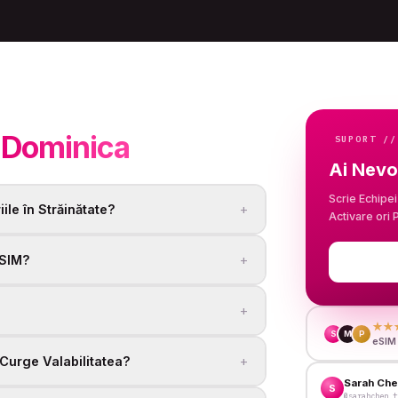
M
Dominica
SUPORT //
Ai Nevo
Scrie Echipei
+
le în Străinătate?
Activare ori
+
eSIM?
+
★★
S
M
P
eSIM 
+
Curge Valabilitatea?
Sarah Ch
S
@sarahchen_t