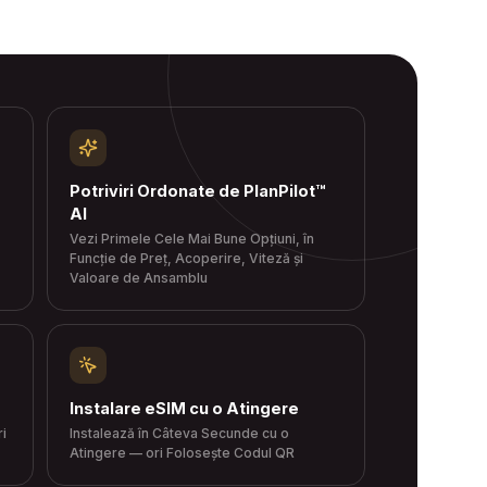
Potriviri Ordonate de PlanPilot™
AI
Vezi Primele Cele Mai Bune Opțiuni, în
Funcție de Preț, Acoperire, Viteză și
Valoare de Ansamblu
Instalare eSIM cu o Atingere
ri
Instalează în Câteva Secunde cu o
Atingere — ori Folosește Codul QR