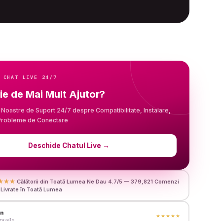
 CHAT LIVE 24/7
ie de Mai Mult Ajutor?
 Noastre de Suport 24/7 despre Compatibilitate, Instalare,
 Probleme de Conectare
Deschide Chatul Live
→
★★★
Călătorii din Toată Lumea Ne Dau 4.7/5 — 379,821 Comenzi
Livrate în Toată Lumea
en
★★★★★
ravels