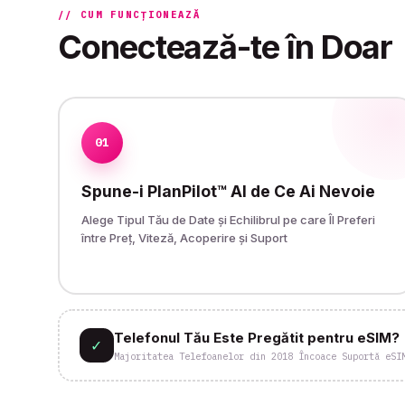
// CUM FUNCȚIONEAZĂ
Conectează-te în Doar
01
Spune-i PlanPilot™ AI de Ce Ai Nevoie
Alege Tipul Tău de Date și Echilibrul pe care Îl Preferi
între Preț, Viteză, Acoperire și Suport
Telefonul Tău Este Pregătit pentru eSIM?
✓
Majoritatea Telefoanelor din 2018 Încoace Suportă eSI