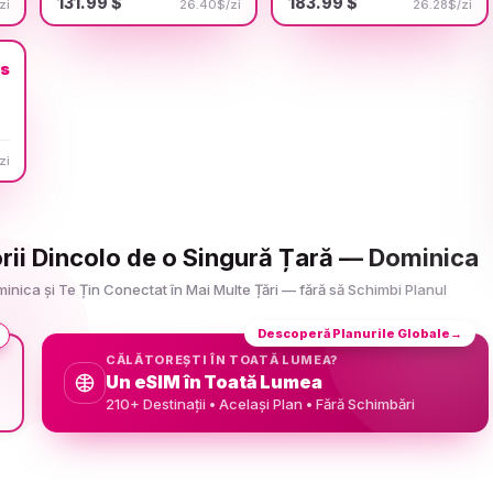
131.99 $
183.99 $
zi
26.40$/zi
26.28$/zi
us
zi
orii Dincolo de o Singură Țară — Dominica
nica și Te Țin Conectat în Mai Multe Țări — fără să Schimbi Planul
Descoperă Planurile Globale
→
CĂLĂTOREȘTI ÎN TOATĂ LUMEA?
Un eSIM în Toată Lumea
210+ Destinații • Același Plan • Fără Schimbări