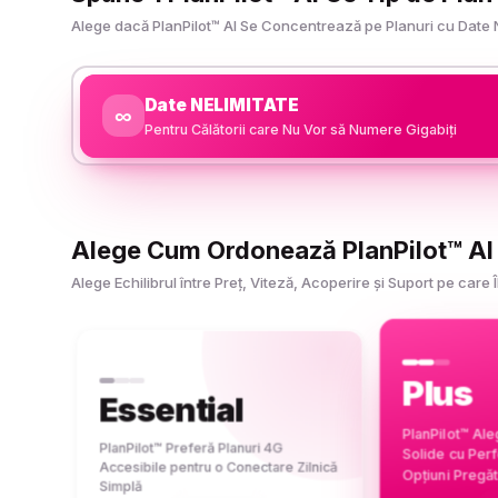
Alege dacă PlanPilot™ AI Se Concentrează pe Planuri cu Date 
Date NELIMITATE
∞
Pentru Călătorii care Nu Vor să Numere Gigabiți
Alege Cum Ordonează PlanPilot™ AI P
Alege Echilibrul între Preț, Viteză, Acoperire și Suport pe car
Plus
Essential
PlanPilot™ Al
PlanPilot™ Preferă Planuri 4G
Solide cu Per
Accesibile pentru o Conectare Zilnică
Opțiuni Pregăt
Simplă