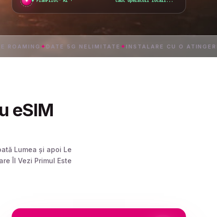
✦
PlanPilot™ AI ·
cel mai avantajos
AMING
✦
DATE 5G NELIMITATE
✦
INSTALARE CU O ATINGERE
✦
ău eSIM
oată Lumea și apoi Le
e Îl Vezi Primul Este