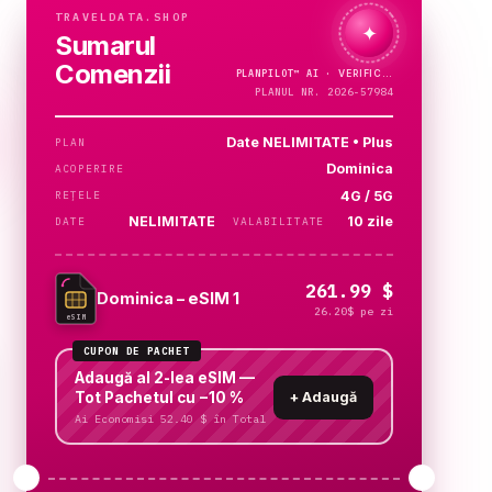
TRAVELDATA.SHOP
✦
Sumarul
Comenzii
PLANPILOT™
AI ·
PLANUL NR. 2026-57984
Date NELIMITATE • Plus
PLAN
Dominica
ACOPERIRE
4G / 5G
REȚELE
NELIMITATE
10 zile
DATE
VALABILITATE
261.99 $
Dominica – eSIM 1
26.20$ pe zi
eSIM
CUPON DE PACHET
Adaugă al 2-lea eSIM —
Tot Pachetul cu −10 %
+
Adaugă
Ai Economisi 52.40 $ în Total