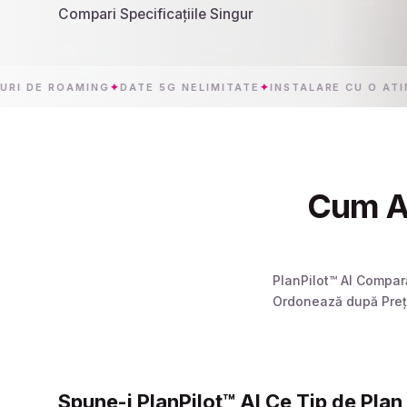
Compari Specificațiile Singur
E ROAMING
✦
DATE 5G NELIMITATE
✦
INSTALARE CU O ATINGERE
Cum Al
PlanPilot™ AI Compar
Ordonează după Preț,
Spune-i PlanPilot™ AI Ce Tip de Plan 