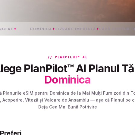
✦
DOMINICA
✦
LIVRARE IMEDIATĂ
✦
FĂRĂ COSTURI DE RO
// PLANPILOT™ AI
ege PlanPilot™ AI Planul T
Dominica
ă Planurile eSIM pentru Dominica de la Mai Mulți Furnizori din T
 Acoperire, Viteză și Valoare de Ansamblu — așa că Planul pe car
Deja Cea Mai Bună Potrivire
Preferi