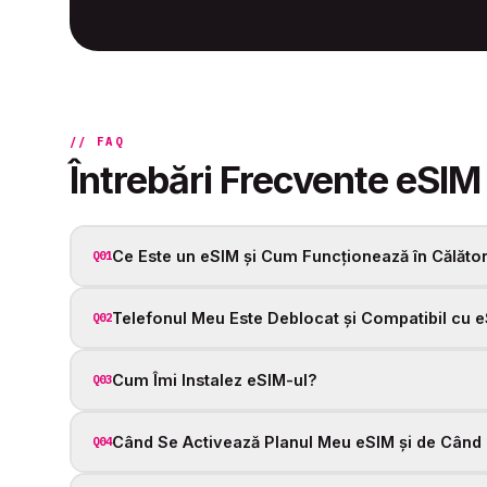
// FAQ
Întrebări Frecvente eSI
Ce Este un eSIM și Cum Funcționează în Călătorii
Q01
Telefonul Meu Este Deblocat și Compatibil cu 
Q02
Cum Îmi Instalez eSIM-ul?
Q03
Când Se Activează Planul Meu eSIM și de Când 
Q04