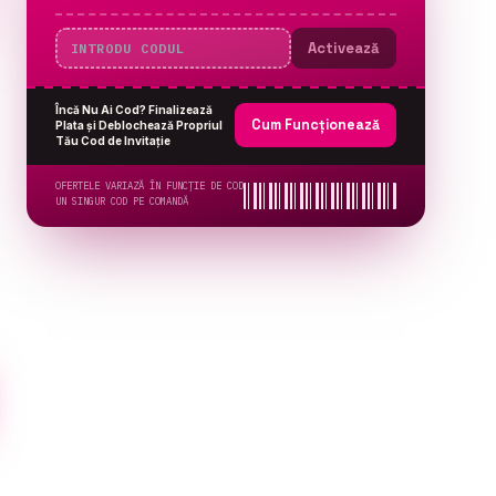
Activează
Încă Nu Ai Cod? Finalizează
Cum Funcționează
Plata și Deblochează Propriul
Tău Cod de Invitație
OFERTELE VARIAZĂ ÎN FUNCȚIE DE COD
UN SINGUR COD PE COMANDĂ