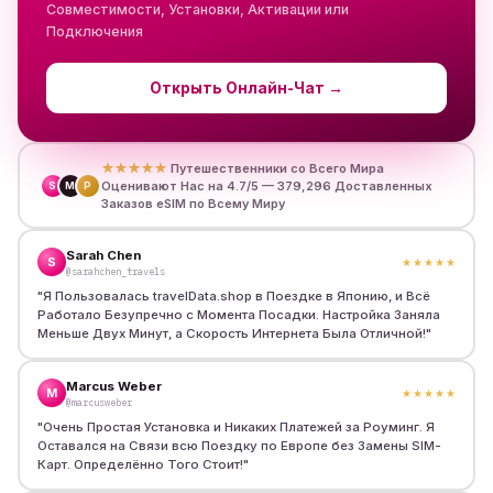
Совместимости, Установки, Активации или
Подключения
Открыть Онлайн-Чат
→
★★★★★
Путешественники со Всего Мира
Оценивают Нас на 4.7/5 — 379,296 Доставленных
S
M
P
Заказов eSIM по Всему Миру
Sarah Chen
S
★★★★★
@sarahchen_travels
"
Я Пользовалась travelData.shop в Поездке в Японию, и Всё
Работало Безупречно с Момента Посадки. Настройка Заняла
Меньше Двух Минут, а Скорость Интернета Была Отличной!
"
Marcus Weber
M
★★★★★
@marcusweber
"
Очень Простая Установка и Никаких Платежей за Роуминг. Я
Оставался на Связи всю Поездку по Европе без Замены SIM-
Карт. Определённо Того Стоит!
"