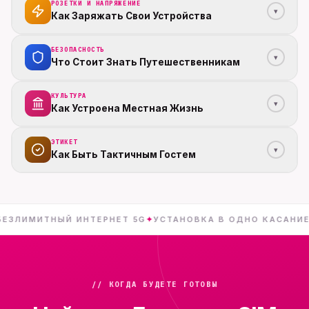
РОЗЕТКИ И НАПРЯЖЕНИЕ
▾
Как Заряжать Свои Устройства
БЕЗОПАСНОСТЬ
▾
Что Стоит Знать Путешественникам
КУЛЬТУРА
▾
Как Устроена Местная Жизнь
ЭТИКЕТ
▾
Как Быть Тактичным Гостем
ТНЫЙ ИНТЕРНЕТ 5G
✦
УСТАНОВКА В ОДНО КАСАНИЕ
✦
// КОГДА БУДЕТЕ ГОТОВЫ