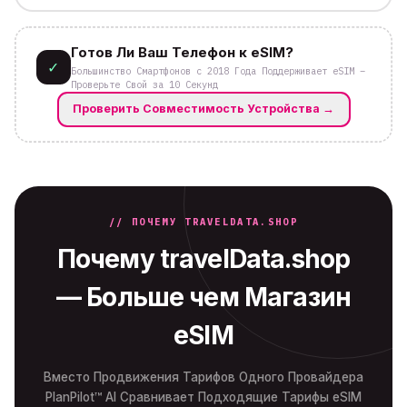
Готов Ли Ваш Телефон к eSIM?
✓
Большинство Смартфонов с 2018 Года Поддерживает eSIM –
Проверьте Свой за 10 Секунд
Проверить Совместимость Устройства
→
// ПОЧЕМУ TRAVELDATA.SHOP
Почему travelData.shop
— Больше чем Магазин
eSIM
Вместо Продвижения Тарифов Одного Провайдера
PlanPilot™ AI Сравнивает Подходящие Тарифы eSIM