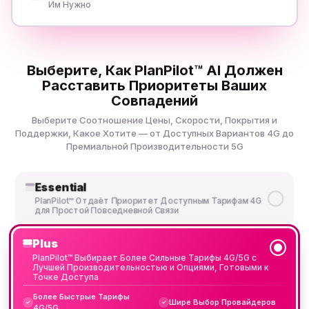
Им Нужно
Выберите, Как PlanPilot™ AI Должен
Расставить Приоритеты Ваших
Совпадений
Выберите Соотношение Цены, Скорости, Покрытия и
Поддержки, Какое Хотите — от Доступных Вариантов 4G до
Премиальной Производительности 5G
Essential
PlanPilot™ Отдаёт Приоритет Доступным Тарифам 4G
для Простой Повседневной Связи
Plus
PlanPilot™ Выбирает Более Сильные Тарифы 4G/5G с
Лучшей Производительностью и Опциями, Готовыми к
Точке Доступа
Более Быстрые Тарифы
Шире Выбор Провайдеров
✓
✓
4G/5G