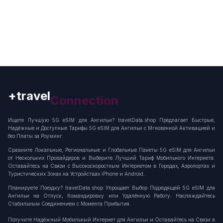
+travel
Connection
Ищете Лучшую 5G eSIM для Ангильи? travelData.shop Предлагает Быстрые,
Надёжные и Доступные Тарифы 5G eSIM для Ангильи с Мгновенной Активацией и
без Платы за Роуминг.
Сравните Локальные, Региональные и Глобальные Пакеты 5G eSIM для Ангильи
от Нескольких Провайдеров и Выберите Лучший Тариф Мобильного Интернета.
Оставайтесь на Связи с Высокоскоростным Интернетом в Городах, Аэропортах и
Туристических Зонах на Устройствах iPhone и Android.
Планируете Поездку? travelData.shop Упрощает Выбор Подходящей 5G eSIM для
Ангильи на Отпуск, Командировку или Удалённую Работу. Наслаждайтесь
Стабильным Соединением с Момента Прибытия.
Получите Надёжный Мобильный Интернет для Ангильи и Оставайтесь на Связи в