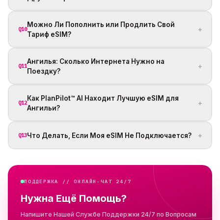
Можно Ли Пополнить или Продлить Свой
+
Q10
Тариф eSIM?
Ангилья: Сколько Интернета Нужно на
+
Q11
Поездку?
Как PlanPilot™ AI Находит Лучшую eSIM для
+
Q12
Ангильи?
+
Что Делать, Если Моя eSIM Не Подключается?
Q13
ПОДДЕРЖКА // ОНЛАЙН-ЧАТ 24/7
Нужна Ещё Помощь?
Напишите Нашей Службе Поддержки 24/7 по Вопросам