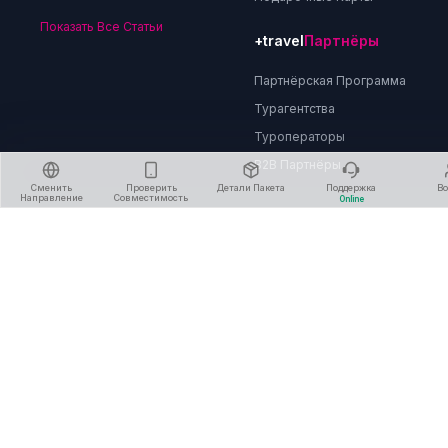
Показать Все Статьи
+travel
Партнёры
Партнёрская Программа
Турагентства
Туроператоры
B2B Партнёры
Сменить
Проверить
Детали Пакета
Поддержка
В
Направление
Совместимость
Online
О Нас
Политика Конфиденциальности
Условия и Положения
Политика Возврата Средств
Удалить Аккаунт
Свяжитесь с Нами
© 2020 - 2026 : travelData.shop : Все Права Защищены.