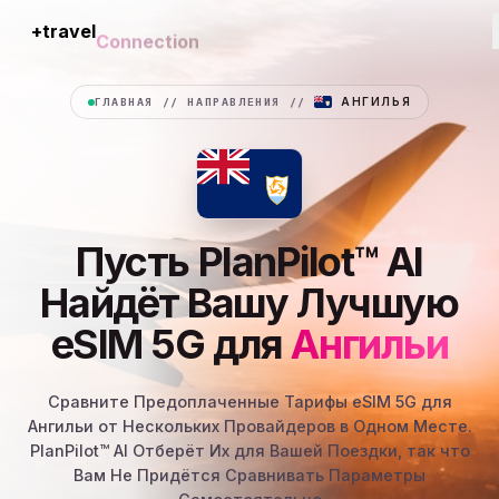
+travel
Connection
ГЛАВНАЯ
//
НАПРАВЛЕНИЯ
//
АНГИЛЬЯ
Пусть PlanPilot™ AI
Найдёт Вашу Лучшую
eSIM 5G для
Ангильи
Сравните Предоплаченные Тарифы eSIM 5G для
Ангильи от Нескольких Провайдеров в Одном Месте.
PlanPilot™ AI Отберёт Их для Вашей Поездки, так что
Вам Не Придётся Сравнивать Параметры