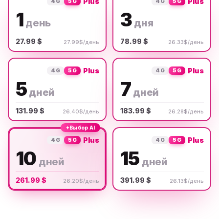
Plus
Plus
4G
5G
4G
5G
1
3
день
дня
27.99 $
78.99 $
27.99$/день
26.33$/день
Plus
Plus
4G
5G
4G
5G
5
7
дней
дней
131.99 $
183.99 $
26.40$/день
26.28$/день
✦
Выбор AI
Plus
Plus
4G
5G
4G
5G
10
15
дней
дней
261.99 $
391.99 $
26.20$/день
26.13$/день