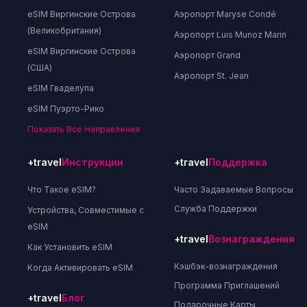
eSIM Виргинские Острова
Аэропорт Maryse Condé
(Великобритания)
Аэропорт Luis Munoz Marin
eSIM Виргинские Острова
Аэропорт Grand
(США)
Аэропорт St. Jean
eSIM Гваделупа
eSIM Пуэрто-Рико
Показать Все Направления
+travel
Инструкции
+travel
Поддержка
Что Такое eSIM?
Часто Задаваемые Вопросы
Служба Поддержки
Устройства, Совместимые с
eSIM
+travel
Вознаграждения
Как Установить eSIM
Кэшбэк-вознаграждения
Когда Активировать eSIM
Программа Приглашений
+travel
Блог
Подарочные Карты