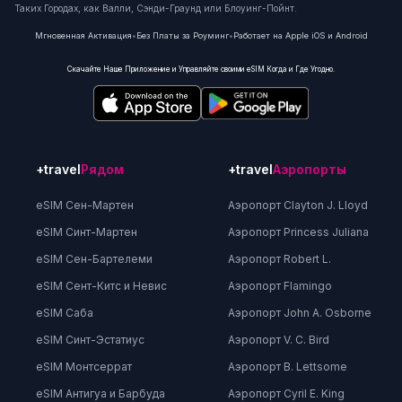
Таких Городах, как Валли, Сэнди-Граунд или Блоуинг-Пойнт.
Мгновенная Активация
•
Без Платы за Роуминг
•
Работает на Apple iOS и Android
Скачайте Наше Приложение и Управляйте своими eSIM Когда и Где Угодно.
+travel
Рядом
+travel
Аэропорты
eSIM Сен-Мартен
Аэропорт Clayton J. Lloyd
eSIM Синт-Мартен
Аэропорт Princess Juliana
eSIM Сен-Бартелеми
Аэропорт Robert L.
eSIM Сент-Китс и Невис
Аэропорт Flamingo
eSIM Саба
Аэропорт John A. Osborne
eSIM Синт-Эстатиус
Аэропорт V. C. Bird
eSIM Монтсеррат
Аэропорт B. Lettsome
eSIM Антигуа и Барбуда
Аэропорт Cyril E. King