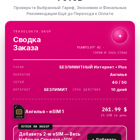
Проверьте Выбранный Тариф, Экономию и Финальные
Рекомендации Ещё до Перехода к Оплате
TRAVELDATA.SHOP
✦
Сводка
Заказа
PLANPILOT™
AI ·
ПРОВЕРЯЮ…
ТАРИФ № 2026-57844
БЕЗЛИМИТНЫЙ Интернет • Plus
ТАРИФ
Ангилья
ПОКРЫТИЕ
4G / 5G
СЕТЕЙ
БЕЗЛИМИТ
10 дней
ИНТЕРНЕТ
СРОК ДЕЙСТВИЯ
261.99 $
Ангилья – eSIM 1
26.20$ за день
eSIM
КУПОН НА НАБОР
Добавить 2-ю eSIM — Весь
Набор со Скидкой −10%
+
Добавить