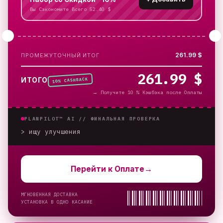
Вы Сэкономите Всего 52.40 $
261.99 $
ПРОМЕЖУТОЧНЫЙ ИТОГ
261.99 $
% CASHBACK
ИТОГО
10
→
Получите 10 % Кэшбэка после Оплаты
PLANPILOT™ AI //
ФИНАЛЬНАЯ ПРОВЕРКА
> ищу улучшения
Перейти к Оплате
→
МГНОВЕННАЯ ДОСТАВКА
УСТАНОВКА В ОДНО КАСАНИЕ