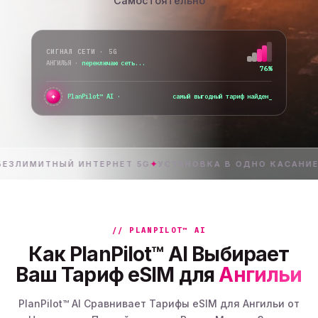
Самостоятельно
СИГНАЛ СЕТИ · 5G
АНГИЛЬЯ
·
все сети доступны
98%
✦
●
PlanPilot™ AI ·
проверяю мгновенную активацию...
_
ТНЫЙ ИНТЕРНЕТ 5G
✦
УСТАНОВКА В ОДНО КАСАНИЕ
✦
// PLANPILOT™ AI
Как PlanPilot™ AI Выбирает
Ваш Тариф eSIM для
Ангильи
PlanPilot™ AI Сравнивает Тарифы eSIM для Ангильи от