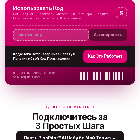
Использовать Код
%
Есть Код от Знакомого, Автора или Партнёра? Введите
Его Ниже и Откройте Своё Предложение
Активировать
Кода Пока Нет? Завершите Оплату и
Как Это Работает
Получите Свой Код Приглашения
ПРЕДЛОЖЕНИЯ ЗАВИСЯТ ОТ КОДА
ОДИН КОД НА ЗАКАЗ
// КАК ЭТО РАБОТАЕТ
Подключитесь за
3 Простых Шага
Пусть PlanPilot™ AI Найдёт Мой Тариф
→