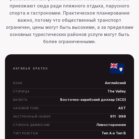
приезжают сюда ради пляжного отдыха, парусного
спорта и гастрономии. Практическое планирование
важно, потому что общественный транспорт
ограничен, цены могут быть высокими, а за пределами
основных туристических районов услуги могут быть
более ограниченными.
АНГИЛЬЯ КРАТКО
Английский
ЯЗЫК
The Valley
СТОЛИЦА
Восточно-карибский доллар (XCD)
ВАЛЮТА
AST
ЧАСОВОЙ ПОЯС
911 · 999
ЭКСТРЕННЫЙ НОМЕР
Левостороннее
СТОРОНА ДВИЖЕНИЯ
Тип A и Тип B
ТИП РОЗЕТКИ