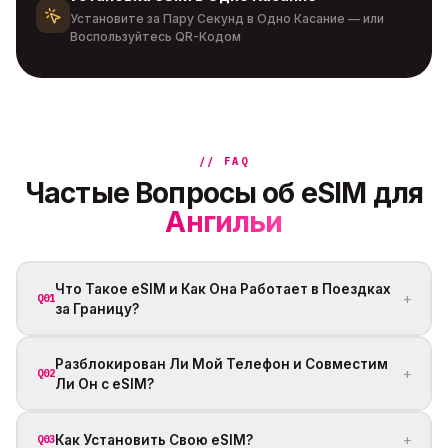
Установите за Пару Секунд в Одно Касание — или
Воспользуйтесь QR-Кодом
// FAQ
Частые Вопросы об eSIM для
Ангильи
Что Такое eSIM и Как Она Работает в Поездках
+
Q01
за Границу?
Разблокирован Ли Мой Телефон и Совместим
+
Q02
Ли Он с eSIM?
+
Как Установить Свою eSIM?
Q03