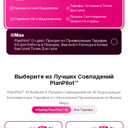
Тарифы, Готовые к Точке
Приоритетная Поддержка
✓
✓
Доступа
Лучшее Соотношение
Стриминг HD и Видеозвонки
✓
✓
Скорости и Цены
Max
PlanPilot™ Отдаёт Приоритет Премиальным Тарифам
5G для Работы в Поездке, Высокого Расхода и Более
Быстрой Точки Доступа
Выберите из Лучших Совпадений
PlanPilot™
PlanPilot™ AI Выбрал 6 Лучших Совпадений из 18 Подходящих
Безлимитных Тарифов от Нескольких Провайдеров по Всему
Миру
✦
Выбор PlanPilot™ AI
Все Тарифы