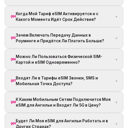
Когда Мой Тариф eSIM Активируется и с
+
Q04
Какого Момента Идёт Срок Действия?
Зачем Включать Передачу Данных в
+
Q05
Роуминге и Придётся Ли Платить Больше?
Можно Ли Пользоваться Физической SIM-
+
Q06
Картой и eSIM Одновременно?
Входят Ли в Тарифы eSIM Звонки, SMS и
+
Q07
Мобильная Точка Доступа?
К Каким Мобильным Сетям Подключится Моя
+
Q08
eSIM для Ангильи и Входит Ли 5G в Цену?
Будет Ли Моя eSIM для Ангильи Работать и в
+
Q09
Других Странах?