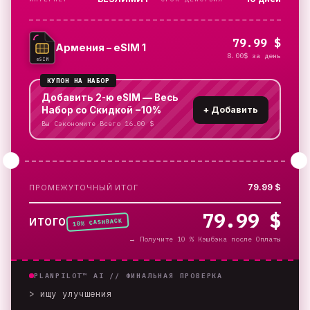
79.99 $
Армения – eSIM 1
8.00$ за день
eSIM
КУПОН НА НАБОР
Добавить 2-ю eSIM — Весь
Набор со Скидкой −10%
+
Добавить
Вы Сэкономите Всего 16.00 $
79.99 $
ПРОМЕЖУТОЧНЫЙ ИТОГ
79.99 $
% CASHBACK
ИТОГО
10
→
Получите 10 % Кэшбэка после Оплаты
PLANPILOT™ AI //
ФИНАЛЬНАЯ ПРОВЕРКА
> ищу улучшения
_