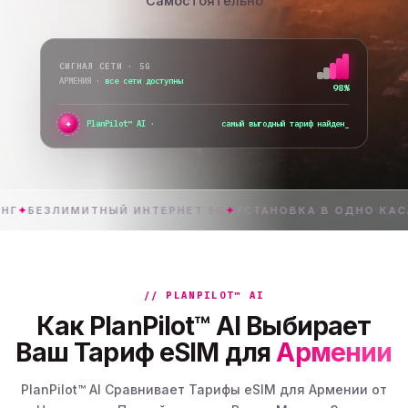
Самостоятельно
СИГНАЛ СЕТИ · 5G
АРМЕНИЯ
·
все сети доступны
98%
✦
●
PlanPilot™ AI ·
самый выгодный тариф найден
ЗЛИМИТНЫЙ ИНТЕРНЕТ 5G
✦
УСТАНОВКА В ОДНО КАСАНИЕ
✦
// PLANPILOT™ AI
Как PlanPilot™ AI Выбирает
Ваш Тариф eSIM для
Армении
PlanPilot™ AI Сравнивает Тарифы eSIM для Армении от