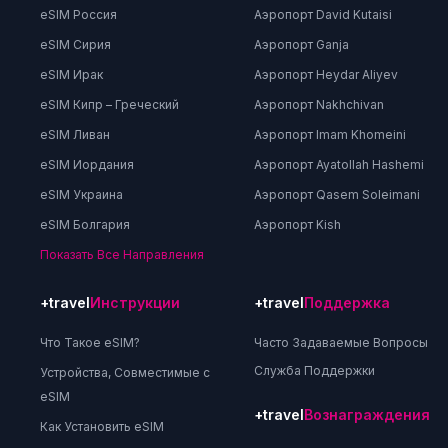
eSIM Россия
Аэропорт David Kutaisi
eSIM Сирия
Аэропорт Ganja
eSIM Ирак
Аэропорт Heydar Aliyev
eSIM Кипр – Греческий
Аэропорт Nakhchivan
eSIM Ливан
Аэропорт Imam Khomeini
eSIM Иордания
Аэропорт Ayatollah Hashemi
eSIM Украина
Аэропорт Qasem Soleimani
eSIM Болгария
Аэропорт Kish
Показать Все Направления
+travel
Инструкции
+travel
Поддержка
Что Такое eSIM?
Часто Задаваемые Вопросы
Служба Поддержки
Устройства, Совместимые с
eSIM
+travel
Вознаграждения
Как Установить eSIM