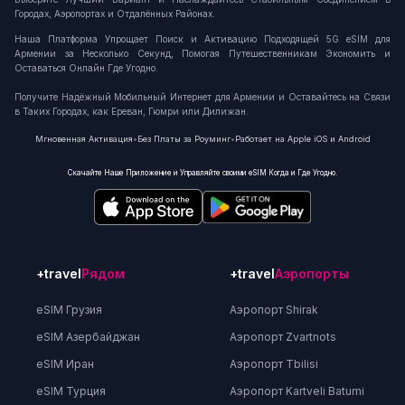
Городах, Аэропортах и Отдалённых Районах.
Наша Платформа Упрощает Поиск и Активацию Подходящей 5G eSIM для
Армении за Несколько Секунд, Помогая Путешественникам Экономить и
Оставаться Онлайн Где Угодно.
Получите Надёжный Мобильный Интернет для Армении и Оставайтесь на Связи
в Таких Городах, как Ереван, Гюмри или Дилижан.
Мгновенная Активация
•
Без Платы за Роуминг
•
Работает на Apple iOS и Android
Скачайте Наше Приложение и Управляйте своими eSIM Когда и Где Угодно.
+travel
Рядом
+travel
Аэропорты
eSIM Грузия
Аэропорт Shirak
eSIM Азербайджан
Аэропорт Zvartnots
eSIM Иран
Аэропорт Tbilisi
eSIM Турция
Аэропорт Kartveli Batumi