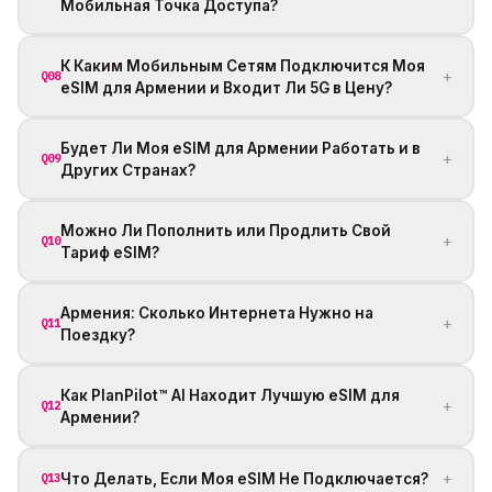
Мобильная Точка Доступа?
К Каким Мобильным Сетям Подключится Моя
+
Q08
eSIM для Армении и Входит Ли 5G в Цену?
Будет Ли Моя eSIM для Армении Работать и в
+
Q09
Других Странах?
Можно Ли Пополнить или Продлить Свой
+
Q10
Тариф eSIM?
Армения: Сколько Интернета Нужно на
+
Q11
Поездку?
Как PlanPilot™ AI Находит Лучшую eSIM для
+
Q12
Армении?
+
Что Делать, Если Моя eSIM Не Подключается?
Q13