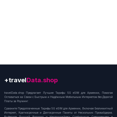
+travel
Connection
travelData.shop Предлагает Лучшие Тарифы 5G eSIM для Армении, Помогая
Оставаться на Связи с Быстрым и Надёжным Мобильным Интернетом без Дорогой
Платы за Роуминг.
Сравните Предоплаченные Тарифы 5G eSIM для Армении, Включая Безлимитный
Интернет, Краткосрочные и Долгосрочные Пакеты от Нескольких Провайдеров.
Выберите Лучший Вариант и Наслаждайтесь Стабильным Соединением в