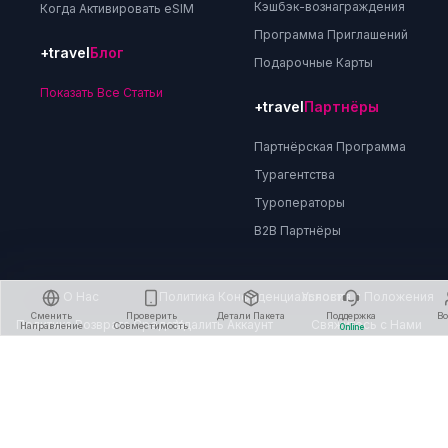
Кэшбэк-вознаграждения
Когда Активировать eSIM
Программа Приглашений
+travel
Блог
Подарочные Карты
Показать Все Статьи
+travel
Партнёры
Партнёрская Программа
Турагентства
Туроператоры
B2B Партнёры
О Нас
Политика Конфиденциальности
Условия и Положения
Сменить
Проверить
Детали Пакета
Поддержка
В
Политика Возврата Средств
Удалить Аккаунт
Свяжитесь с Нами
Направление
Совместимость
Online