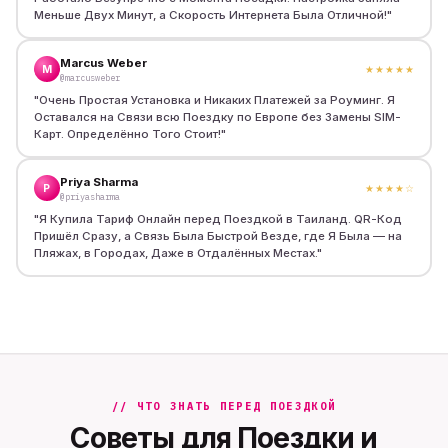
Меньше Двух Минут, а Скорость Интернета Была Отличной!
"
Marcus Weber
M
★★★★★
@marcusweber
"
Очень Простая Установка и Никаких Платежей за Роуминг. Я
Оставался на Связи всю Поездку по Европе без Замены SIM-
Карт. Определённо Того Стоит!
"
Priya Sharma
P
★★★★
☆
@priyasharma
"
Я Купила Тариф Онлайн перед Поездкой в Таиланд. QR-Код
Пришёл Сразу, а Связь Была Быстрой Везде, где Я Была — на
Пляжах, в Городах, Даже в Отдалённых Местах.
"
// ЧТО ЗНАТЬ ПЕРЕД ПОЕЗДКОЙ
Советы для Поездки и