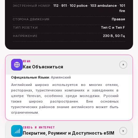
112 · 911 · 102 police · 103 ambulance · 101
ЭКСТРЕННЫЙ НОМЕР
fire
Правая
СТОРОНА ДВИЖЕНИЯ
Тип C и Тип F
ТИП РОЗЕТКИ
230 В, 50 Гц
НАПРЯЖЕНИЕ
ЯЗЫК
▾
Как Объясниться
Официальные Языки
:
Армянский
Английский широко используется во многих отелях,
ресторанах, туристических компаниях и заведениях в
центре Yerevan, особенно среди молодежи. Русский
также широко распространен. Вне основных
туристических районов знание английского может быть
ограниченным.
СВЯЗЬ И ИНТЕРНЕТ
▾
Покрытие, Роуминг и Доступность eSIM