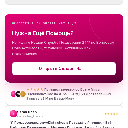
ПОДДЕРЖКА // ОНЛАЙН-ЧАТ 24/7
Нужна Ещё Помощь?
Напишите Нашей Службе Поддержки 24/7 по Вопросам
Совместимости, Установки, Активации или
Подключения
Открыть Онлайн-Чат
→
★★★★★
Путешественники со Всего Мира
Оценивают Нас на 4.7/5 — 379,821 Доставленных
S
M
P
Заказов eSIM по Всему Миру
Sarah Chen
S
★★★★★
@sarahchen_travels
"
Я Пользовалась travelData.shop в Поездке в Японию, и Всё
Работало Безупречно с Момента Посадки. Настройка Заняла