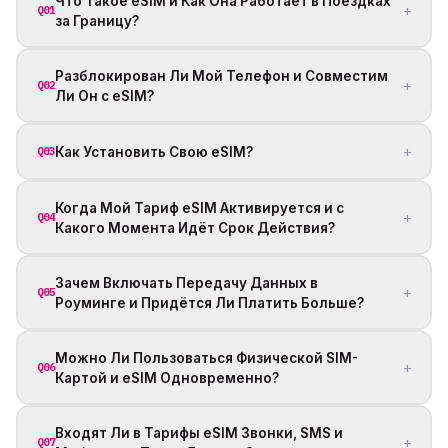
Что Такое eSIM и Как Она Работает в Поездках
+
Q01
за Границу?
Разблокирован Ли Мой Телефон и Совместим
+
Q02
Ли Он с eSIM?
+
Как Установить Свою eSIM?
Q03
Когда Мой Тариф eSIM Активируется и с
+
Q04
Какого Момента Идёт Срок Действия?
Зачем Включать Передачу Данных в
+
Q05
Роуминге и Придётся Ли Платить Больше?
Можно Ли Пользоваться Физической SIM-
+
Q06
Картой и eSIM Одновременно?
Входят Ли в Тарифы eSIM Звонки, SMS и
+
Q07