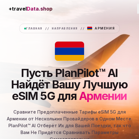
+travel
Connection
ГЛАВНАЯ
//
НАПРАВЛЕНИЯ
//
АРМЕНИЯ
Пусть PlanPilot™ AI
Найдёт Вашу Лучшую
eSIM 5G для
Армении
Сравните Предоплаченные Тарифы eSIM 5G для
Армении от Нескольких Провайдеров в Одном Месте.
PlanPilot™ AI Отберёт Их для Вашей Поездки, так что
Вам Не Придётся Сравнивать Параметры