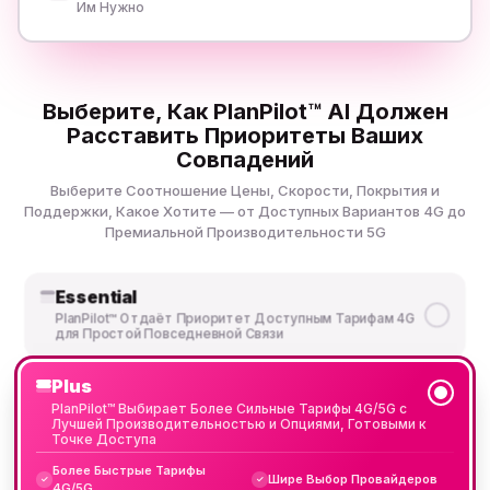
Им Нужно
Выберите, Как PlanPilot™ AI Должен
Расставить Приоритеты Ваших
Совпадений
Выберите Соотношение Цены, Скорости, Покрытия и
Поддержки, Какое Хотите — от Доступных Вариантов 4G до
Премиальной Производительности 5G
Essential
PlanPilot™ Отдаёт Приоритет Доступным Тарифам 4G
для Простой Повседневной Связи
Plus
PlanPilot™ Выбирает Более Сильные Тарифы 4G/5G с
Лучшей Производительностью и Опциями, Готовыми к
Точке Доступа
Более Быстрые Тарифы
Шире Выбор Провайдеров
✓
✓
4G/5G