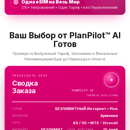
Одна eSIM на Весь Мир
210+ Направлений • Один Тариф • Без Переключений
Ваш Выбор от PlanPilot™ AI
Готов
Проверьте Выбранный Тариф, Экономию и Финальные
Рекомендации Ещё до Перехода к Оплате
TRAVELDATA.SHOP
✦
Сводка
Заказа
PLANPILOT™
AI ·
ПРОВЕРЯЮ…
ТАРИФ № 2026-57984
БЕЗЛИМИТНЫЙ Интернет • Plus
ТАРИФ
Армения
ПОКРЫТИЕ
4G / 5G • MTS - Vivacell
СЕТЬ
БЕЗЛИМИТ
10 дней
ИНТЕРНЕТ
СРОК ДЕЙСТВИЯ