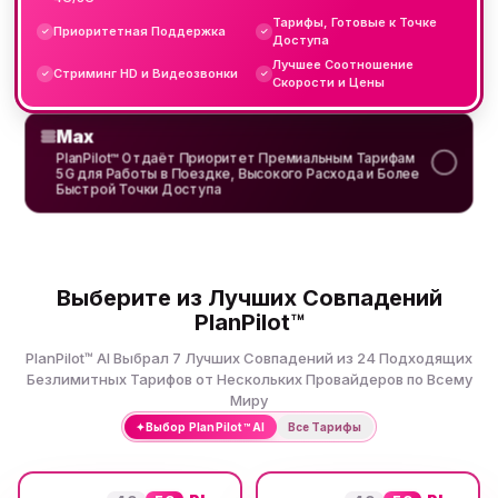
Тарифы, Готовые к Точке
Приоритетная Поддержка
✓
✓
Доступа
Лучшее Соотношение
Стриминг HD и Видеозвонки
✓
✓
Скорости и Цены
Max
PlanPilot™ Отдаёт Приоритет Премиальным Тарифам
5G для Работы в Поездке, Высокого Расхода и Более
Быстрой Точки Доступа
Выберите из Лучших Совпадений
PlanPilot™
PlanPilot™ AI Выбрал 7 Лучших Совпадений из 24 Подходящих
Безлимитных Тарифов от Нескольких Провайдеров по Всему
Миру
✦
Выбор PlanPilot™ AI
Все Тарифы